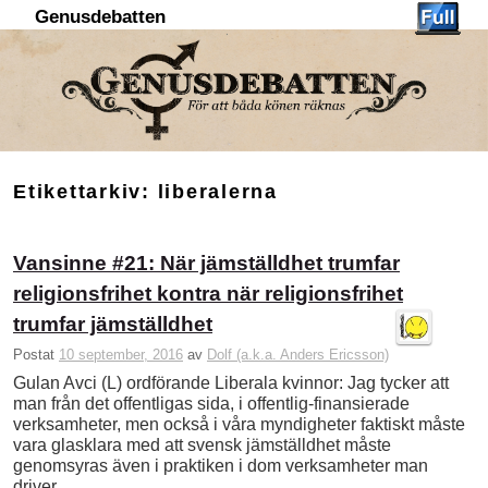
Genusdebatten
Hoppa till huvudinnehåll
Hoppa till sekundärt innehåll
Etikettarkiv:
liberalerna
Vansinne #21: När jämställdhet trumfar
religionsfrihet kontra när religionsfrihet
trumfar jämställdhet
Postat
10 september, 2016
av
Dolf (a.k.a. Anders Ericsson)
Gulan Avci (L) ordförande Liberala kvinnor: Jag tycker att
man från det offentligas sida, i offentlig-finansierade
verksamheter, men också i våra myndigheter faktiskt måste
vara glasklara med att svensk jämställdhet måste
genomsyras även i praktiken i dom verksamheter man
driver …