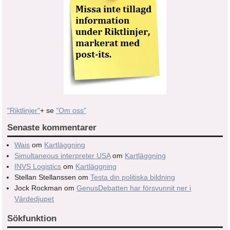
"Riktlinjer"
+ se
"Om oss"
Senaste kommentarer
Wais
om
Kartläggning
Simultaneous interpreter USA
om
Kartläggning
INVS Logistics
om
Kartläggning
Stellan Stellanssen
om
Testa din politiska bildning
Jock Rockman
om
GenusDebatten har försvunnit ner i
Värdedjupet
Sökfunktion