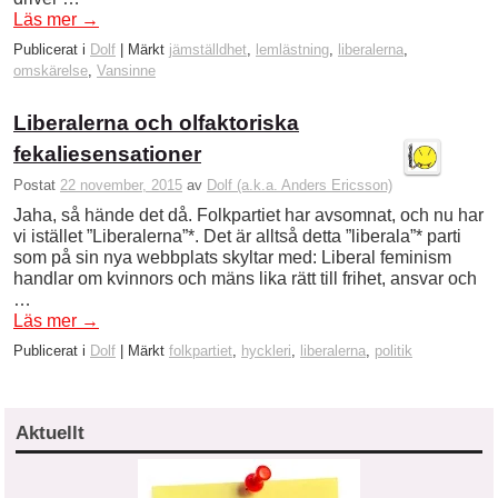
Läs mer
→
Publicerat i
Dolf
|
Märkt
jämställdhet
,
lemlästning
,
liberalerna
,
omskärelse
,
Vansinne
Liberalerna och olfaktoriska
fekaliesensationer
Postat
22 november, 2015
av
Dolf (a.k.a. Anders Ericsson)
Jaha, så hände det då. Folkpartiet har avsomnat, och nu har
vi istället ”Liberalerna”*. Det är alltså detta ”liberala”* parti
som på sin nya webbplats skyltar med: Liberal feminism
handlar om kvinnors och mäns lika rätt till frihet, ansvar och
…
Läs mer
→
Publicerat i
Dolf
|
Märkt
folkpartiet
,
hyckleri
,
liberalerna
,
politik
Aktuellt