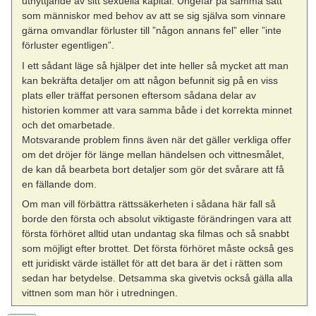
utnyttjande av sitt sexuella kapital. Ungefär på samma sätt
som människor med behov av att se sig själva som vinnare
gärna omvandlar förluster till ”någon annans fel” eller ”inte
förluster egentligen”.
I ett sådant läge så hjälper det inte heller så mycket att man
kan bekräfta detaljer om att någon befunnit sig på en viss
plats eller träffat personen eftersom sådana delar av
historien kommer att vara samma både i det korrekta minnet
och det omarbetade.
Motsvarande problem finns även när det gäller verkliga offer
om det dröjer för länge mellan händelsen och vittnesmålet,
de kan då bearbeta bort detaljer som gör det svårare att få
en fällande dom.
Om man vill förbättra rättssäkerheten i sådana här fall så
borde den första och absolut viktigaste förändringen vara att
första förhöret alltid utan undantag ska filmas och så snabbt
som möjligt efter brottet. Det första förhöret måste också ges
ett juridiskt värde istället för att det bara är det i rätten som
sedan har betydelse. Detsamma ska givetvis också gälla alla
vittnen som man hör i utredningen.