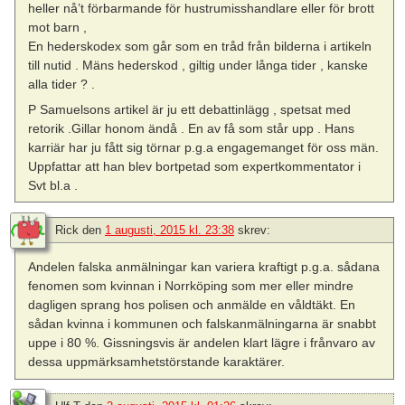
heller nå’t förbarmande för hustrumisshandlare eller för brott
mot barn ,
En hederskodex som går som en tråd från bilderna i artikeln
till nutid . Mäns hederskod , giltig under långa tider , kanske
alla tider ? .
P Samuelsons artikel är ju ett debattinlägg , spetsat med
retorik .Gillar honom ändå . En av få som står upp . Hans
karriär har ju fått sig törnar p.g.a engagemanget för oss män.
Uppfattar att han blev bortpetad som expertkommentator i
Svt bl.a .
Rick
den
1 augusti, 2015 kl. 23:38
skrev:
Andelen falska anmälningar kan variera kraftigt p.g.a. sådana
fenomen som kvinnan i Norrköping som mer eller mindre
dagligen sprang hos polisen och anmälde en våldtäkt. En
sådan kvinna i kommunen och falskanmälningarna är snabbt
uppe i 80 %. Gissningsvis är andelen klart lägre i frånvaro av
dessa uppmärksamhetstörstande karaktärer.