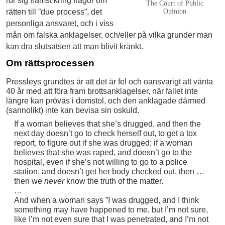
rör sig främst kring frågor om
The Court of Public
rätten till ”due process”, det
Opinion
personliga ansvaret, och i viss
mån om falska anklagelser, och/eller på vilka grunder man
kan dra slutsatsen att man blivit kränkt.
Om rättsprocessen
Pressleys grundtes är att det är fel och oansvarigt att vänta
40 år med att föra fram brottsanklagelser, när fallet inte
längre kan prövas i domstol, och den anklagade därmed
(sannolikt) inte kan bevisa sin oskuld.
If a woman believes that she’s drugged, and then the
next day doesn’t go to check herself out, to get a tox
report, to figure out if she was drugged; if a woman
believes that she was raped, and doesn’t go to the
hospital, even if she’s not willing to go to a police
station, and doesn’t get her body checked out, then …
then we
never
know the truth of the matter.
…
And when a woman says ”I was drugged, and I think
something may have happened to me, but I’m not sure,
like I’m not even sure that I was penetrated, and I’m not