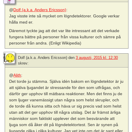
@
Dolf (a.k.a. Anders Ericsson)
:
Jag visste inte så mycket om lögndetektorer. Google verkar
hålla med er.
Däremot tyckte jag att det var lite intressant att det verkade
fungera bättre på personer från vissa kulturer och sämre på
personer från andra. (Enligt Wikipedia)
Dolf (a.k.a. Anders Ericsson)
den
3 augusti, 2015 kl. 12:30
skrev:
@
Alith
:
Det torde ju stämma. Själva idén bakom en lögndetektor är ju
att själva ljugandet är stressande för den som utfrågas, och
därför ger upphov till mätbara reaktioner. Men det finns ju de
som ljuger vanemässigt utan några som helst skrupler, och
de torde då kunna sitta och häva ur sig precis vad som helst
utan att det ger upphov till några utslag. Det är främst ärliga
människor som faktiskt upplever det som besvärande att
ljuga som då åker dit på lögndetektortest. Sen är synen på
ljugande olika i olika kulturer. Jag vet inte om det är sant eller