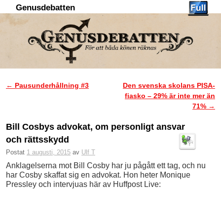
Genusdebatten
Hoppa till huvudinnehåll
Hoppa till sekundärt innehåll
←
Pausunderhållning #3
Den svenska skolans PISA-
Inläggsnavigering
fiasko – 29% är inte mer än
71%
→
Bill Cosbys advokat, om personligt ansvar
och rättsskydd
Postat
1 augusti, 2015
av
Ulf T
Anklagelserna mot Bill Cosby har ju pågått ett tag, och nu
har Cosby skaffat sig en advokat. Hon heter Monique
Pressley och intervjuas här av Huffpost Live: