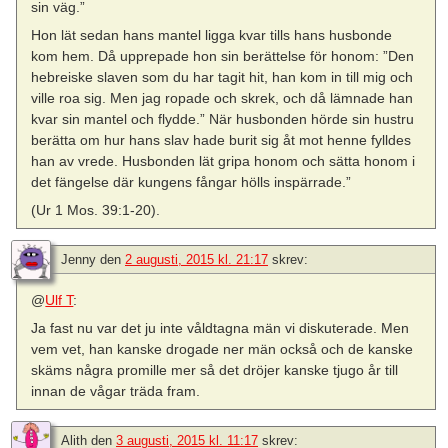
sin väg.”
Hon lät sedan hans mantel ligga kvar tills hans husbonde
kom hem. Då upprepade hon sin berättelse för honom: ”Den
hebreiske slaven som du har tagit hit, han kom in till mig och
ville roa sig. Men jag ropade och skrek, och då lämnade han
kvar sin mantel och flydde.” När husbonden hörde sin hustru
berätta om hur hans slav hade burit sig åt mot henne fylldes
han av vrede. Husbonden lät gripa honom och sätta honom i
det fängelse där kungens fångar hölls inspärrade.”
(Ur 1 Mos. 39:1-20).
Jenny
den
2 augusti, 2015 kl. 21:17
skrev:
@
Ulf T
:
Ja fast nu var det ju inte våldtagna män vi diskuterade. Men
vem vet, han kanske drogade ner män också och de kanske
skäms några promille mer så det dröjer kanske tjugo år till
innan de vågar träda fram.
Alith
den
3 augusti, 2015 kl. 11:17
skrev: