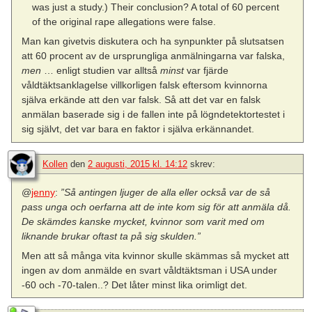
was just a study.) Their conclusion? A total of 60 percent
of the original rape allegations were false.
Man kan givetvis diskutera och ha synpunkter på slutsatsen
att 60 procent av de ursprungliga anmälningarna var falska,
men
… enligt studien var alltså
minst
var fjärde
våldtäktsanklagelse villkorligen falsk eftersom kvinnorna
själva erkände att den var falsk. Så att det var en falsk
anmälan baserade sig i de fallen inte på lögndetektortestet i
sig självt, det var bara en faktor i själva erkännandet.
Kollen
den
2 augusti, 2015 kl. 14:12
skrev:
@
jenny
:
”Så antingen ljuger de alla eller också var de så
pass unga och oerfarna att de inte kom sig för att anmäla då.
De skämdes kanske mycket, kvinnor som varit med om
liknande brukar oftast ta på sig skulden.”
Men att så många vita kvinnor skulle skämmas så mycket att
ingen av dom anmälde en svart våldtäktsman i USA under
-60 och -70-talen..? Det låter minst lika orimligt det.