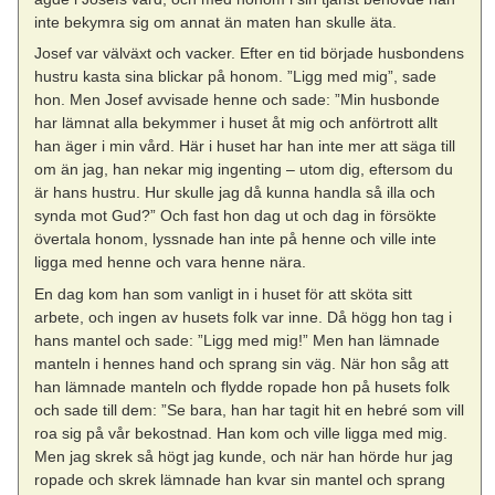
inte bekymra sig om annat än maten han skulle äta.
Josef var välväxt och vacker. Efter en tid började husbondens
hustru kasta sina blickar på honom. ”Ligg med mig”, sade
hon. Men Josef avvisade henne och sade: ”Min husbonde
har lämnat alla bekymmer i huset åt mig och anförtrott allt
han äger i min vård. Här i huset har han inte mer att säga till
om än jag, han nekar mig ingenting – utom dig, eftersom du
är hans hustru. Hur skulle jag då kunna handla så illa och
synda mot Gud?” Och fast hon dag ut och dag in försökte
övertala honom, lyssnade han inte på henne och ville inte
ligga med henne och vara henne nära.
En dag kom han som vanligt in i huset för att sköta sitt
arbete, och ingen av husets folk var inne. Då högg hon tag i
hans mantel och sade: ”Ligg med mig!” Men han lämnade
manteln i hennes hand och sprang sin väg. När hon såg att
han lämnade manteln och flydde ropade hon på husets folk
och sade till dem: ”Se bara, han har tagit hit en hebré som vill
roa sig på vår bekostnad. Han kom och ville ligga med mig.
Men jag skrek så högt jag kunde, och när han hörde hur jag
ropade och skrek lämnade han kvar sin mantel och sprang