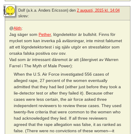
Dolf (a.k.a. Anders Ericsson)
den
2 augusti, 2015 kl. 14:04
skrev:
@
Alith
:
Jag säger som
Pether
, lögndetektor är bullshit. Finns för
mycket som kan inverka på avläsningar, inte minst faktumet
att ett lögndetektortest i sig själv utgör en stressfaktor som
orsaka falska positiva osv osv.
Vad som är intressant däremot är att (återgivet av Warren
Farrel i The Myth of Male Power):
When the U.S. Air Force investigated 556 cases of
alleged rape, 27 percent of the women eventually
admitted that they had lied (either just before they took a
lie-detector test or after they failed it). Because other
cases were less certain, the air force asked three
independent reviewers to review these cases. They used
twenty-five criteria that were common to the women who
had acknowledged they lied. If all three reviewers
agreed that the rape allegation was false, it as ranked as
false. (There were no convictions of these women—it