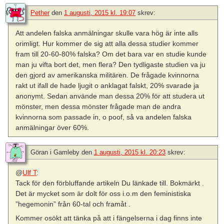
Pether
den
1 augusti, 2015 kl. 19:07
skrev:
Att andelen falska anmälningar skulle vara hög är inte alls
orimligt. Hur kommer de sig att alla dessa studier kommer
fram till 20-60-80% falska? Om det bara var en studie kunde
man ju vifta bort det, men flera? Den tydligaste studien va ju
den gjord av amerikanska militären. De frågade kvinnorna
rakt ut ifall de hade ljugit o anklagat falskt, 20% svarade ja
anonymt. Sedan använde man dessa 20% för att studera ut
mönster, men dessa mönster frågade man de andra
kvinnorna som passade in, o poof, så va andelen falska
anmälningar över 60%.
Göran i Gamleby
den
1 augusti, 2015 kl. 20:23
skrev:
@
Ulf T
:
Tack för den förbluffande artikeln Du länkade till. Bokmärkt .
Det är mycket som är dolt för oss i.o.m den feministiska
”hegemonin” från 60-tal och framåt .
Kommer osökt att tänka på att i fängelserna i dag finns inte