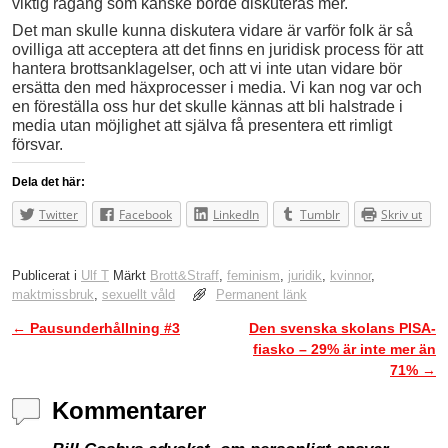
viktig rågång som kanske borde diskuteras mer.
Det man skulle kunna diskutera vidare är varför folk är så
ovilliga att acceptera att det finns en juridisk process för att
hantera brottsanklagelser, och att vi inte utan vidare bör
ersätta den med häxprocesser i media. Vi kan nog var och
en föreställa oss hur det skulle kännas att bli halstrade i
media utan möjlighet att själva få presentera ett rimligt
försvar.
Dela det här:
Twitter
Facebook
LinkedIn
Tumblr
Skriv ut
Publicerat i
Ulf T
Märkt
Brott&Straff
,
feminism
,
juridik
,
kvinnor
,
maktmissbruk
,
sexuellt våld
Permanent länk
←
Pausunderhållning #3
Den svenska skolans PISA-
Inläggsnavigering
fiasko – 29% är inte mer än
71%
→
Kommentarer