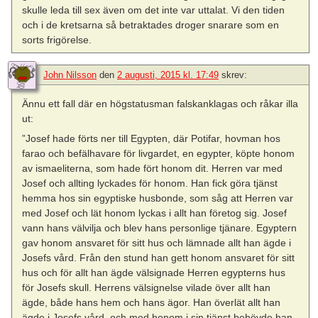
skulle leda till sex även om det inte var uttalat. Vi den tiden
och i de kretsarna så betraktades droger snarare som en
sorts frigörelse.
John Nilsson
den
2 augusti, 2015 kl. 17:49
skrev:
Ännu ett fall där en högstatusman falskanklagas och råkar illa
ut:
”Josef hade förts ner till Egypten, där Potifar, hovman hos
farao och befälhavare för livgardet, en egypter, köpte honom
av ismaeliterna, som hade fört honom dit. Herren var med
Josef och allting lyckades för honom. Han fick göra tjänst
hemma hos sin egyptiske husbonde, som såg att Herren var
med Josef och lät honom lyckas i allt han företog sig. Josef
vann hans välvilja och blev hans personlige tjänare. Egyptern
gav honom ansvaret för sitt hus och lämnade allt han ägde i
Josefs vård. Från den stund han gett honom ansvaret för sitt
hus och för allt han ägde välsignade Herren egypterns hus
för Josefs skull. Herrens välsignelse vilade över allt han
ägde, både hans hem och hans ägor. Han överlät allt han
ägde i Josefs vård, och med honom i sin tjänst behövde han