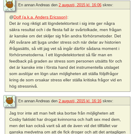
En annan Andreas
den
2 augusti, 2015 kl. 16:06
skrev:
@
Dolf (a.k.a. Anders Ericsson)
:
Det är nog riktigt att lögndetektortest i sig inte ger några
säkra resultat och i de flesta fall är svårtolkade, men frågan
är kanske om det skiljer sig från andra förhörsmetoder. Det
ÄR svårare att ljuga under stress och när delar av historien
ifrågasätts, så vitt jag vet så ingår därför sådana moment i
förhörsmetoderna. I ett lögndetektortest så får man en
feedback på graden av stress som personen utsätts för och
det är kanske inte i första hand det instrumentella utslaget
som avslöjar en lögn utan möjligheten att ställa följdfrågor
kring de som orsakar stress eller ställa kritiska frågor vid en
hög stressnivå.
En annan Andreas
den
2 augusti, 2015 kl. 16:16
skrev:
Jag tror inte att man helt ska bortse från möjligheten att
Cosby faktiskt har drogat kvinnorna och haft sex med dem,
men det kan också varit så att de även vid det tillfället var
ganska medvetna om att de fick droger och att det antagligen