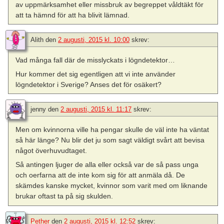
av uppmärksamhet eller missbruk av begreppet våldtäkt för
att ta hämnd för att ha blivit lämnad.
Alith
den
2 augusti, 2015 kl. 10:00
skrev:
Vad många fall där de misslyckats i lögndetektor…
Hur kommer det sig egentligen att vi inte använder
lögndetektor i Sverige? Anses det för osäkert?
jenny
den
2 augusti, 2015 kl. 11:17
skrev:
Men om kvinnorna ville ha pengar skulle de väl inte ha väntat
så här länge? Nu blir det ju som sagt väldigt svårt att bevisa
något överhuvudtaget.
Så antingen ljuger de alla eller också var de så pass unga
och oerfarna att de inte kom sig för att anmäla då. De
skämdes kanske mycket, kvinnor som varit med om liknande
brukar oftast ta på sig skulden.
Pether
den
2 augusti, 2015 kl. 12:52
skrev: