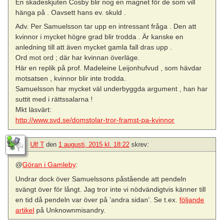
En skadeskjuten Cosby blir nog en magnet för de som vill
hänga på . Oavsett hans ev. skuld .
Adv. Per Samuelsson tar upp en intressant fråga . Den att
kvinnor i mycket högre grad blir trodda . Är kanske en
anledning till att även mycket gamla fall dras upp .
Ord mot ord ; där har kvinnan överläge.
Här en replik på prof. Madeleine Leijonhufvud , som hävdar
motsatsen , kvinnor blir inte trodda.
Samuelsson har mycket väl underbyggda argument , han har
suttit med i rättssalarna !
Mkt läsvärt:
http://www.svd.se/domstolar-tror-framst-pa-kvinnor
Ulf T
den
1 augusti, 2015 kl. 18:22
skrev:
@
Göran i Gamleby
:
Undrar dock över Samuelssons påstående att pendeln
svängt över för långt. Jag tror inte vi nödvändigtvis känner till
en tid då pendeln var över på ’andra sidan’. Se t.ex.
följande
artikel
på Unknownmisandry.