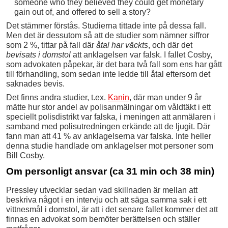
someone who they believed they could get monetary
gain out of, and offered to sell a story?
Det stämmer förstås. Studierna tittade inte på dessa fall.
Men det är dessutom så att de studier som nämner siffror
som 2 %, tittar på fall där
åtal har väckts
, och där det
bevisats i domstol
att anklagelsen var falsk. I fallet Cosby,
som advokaten påpekar, är det bara två fall som ens har gått
till förhandling, som sedan inte ledde till åtal eftersom det
saknades bevis.
Det finns andra studier, t.ex.
Kanin
, där man under 9 år
mätte hur stor andel av polisanmälningar om våldtäkt i ett
speciellt polisdistrikt var falska, i meningen att anmälaren i
samband med polisutredningen erkände att de ljugit. Där
fann man att 41 % av anklagelserna var falska. Inte heller
denna studie handlade om anklagelser mot personer som
Bill Cosby.
Om personligt ansvar (ca 31 min och 38 min)
Pressley utvecklar sedan vad skillnaden är mellan att
beskriva något i en intervju och att säga samma sak i ett
vittnesmål i domstol, är att i det senare fallet kommer det att
finnas en advokat som bemöter berättelsen och ställer