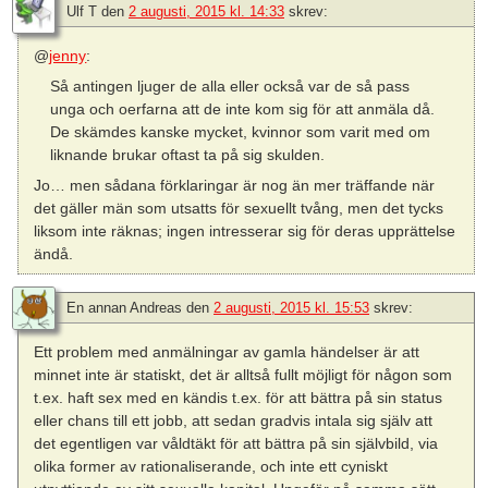
Ulf T
den
2 augusti, 2015 kl. 14:33
skrev:
@
jenny
:
Så antingen ljuger de alla eller också var de så pass
unga och oerfarna att de inte kom sig för att anmäla då.
De skämdes kanske mycket, kvinnor som varit med om
liknande brukar oftast ta på sig skulden.
Jo… men sådana förklaringar är nog än mer träffande när
det gäller män som utsatts för sexuellt tvång, men det tycks
liksom inte räknas; ingen intresserar sig för deras upprättelse
ändå.
En annan Andreas
den
2 augusti, 2015 kl. 15:53
skrev:
Ett problem med anmälningar av gamla händelser är att
minnet inte är statiskt, det är alltså fullt möjligt för någon som
t.ex. haft sex med en kändis t.ex. för att bättra på sin status
eller chans till ett jobb, att sedan gradvis intala sig själv att
det egentligen var våldtäkt för att bättra på sin självbild, via
olika former av rationaliserande, och inte ett cyniskt