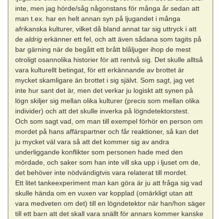
inte, men jag hörde/såg någonstans för många år sedan att
man t.ex. har en helt annan syn på ljugandet i många
afrikanska kulturer, vilket då bland annat tar sig uttryck i att
de
aldrig
erkänner ett fel, och att även sådana som tagits på
bar gärning när de begått ett brått blåljuger ihop de mest
otroligt osannolika historier för att rentvå sig. Det skulle alltså
vara kulturellt betingat, för ett erkännande av brottet är
mycket skamligare än brottet i sig självt. Som sagt, jag vet
inte hur sant det är, men det verkar ju logiskt att synen på
lögn skiljer sig mellan olika kulturer (precis som mellan olika
individer) och att det skulle inverka på lögndetektorstest.
Och som sagt vad, om man till exempel förhör en person om
mordet på hans affärspartner och får reaktioner, så kan det
ju mycket väl vara så att det kommer sig av andra
underliggande konflikter som personen hade med den
mördade, och saker som han inte vill ska upp i ljuset om de,
det behöver inte nödvändigtvis vara relaterat till mordet.
Ett litet tankeexperiment man kan göra är ju att fråga sig vad
skulle hända om en vuxen var kopplad (omärkligt utan att
vara medveten om det) till en lögndetektor när han/hon säger
till ett barn att det skall vara snällt för annars kommer kanske