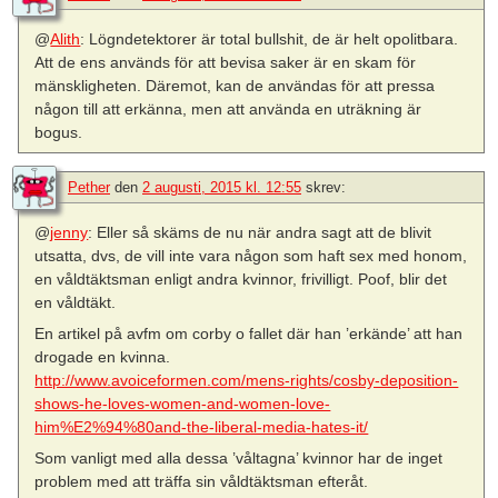
@
Alith
: Lögndetektorer är total bullshit, de är helt opolitbara.
Att de ens används för att bevisa saker är en skam för
mänskligheten. Däremot, kan de användas för att pressa
någon till att erkänna, men att använda en uträkning är
bogus.
Pether
den
2 augusti, 2015 kl. 12:55
skrev:
@
jenny
: Eller så skäms de nu när andra sagt att de blivit
utsatta, dvs, de vill inte vara någon som haft sex med honom,
en våldtäktsman enligt andra kvinnor, frivilligt. Poof, blir det
en våldtäkt.
En artikel på avfm om corby o fallet där han ’erkände’ att han
drogade en kvinna.
http://www.avoiceformen.com/mens-rights/cosby-deposition-
shows-he-loves-women-and-women-love-
him%E2%94%80and-the-liberal-media-hates-it/
Som vanligt med alla dessa ’våltagna’ kvinnor har de inget
problem med att träffa sin våldtäktsman efteråt.