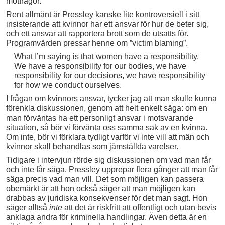
motfrågor.
Rent allmänt är Pressley kanske lite kontroversiell i sitt
insisterande att kvinnor har ett ansvar för hur de beter sig,
och ett ansvar att rapportera brott som de utsatts för.
Programvärden pressar henne om ”victim blaming”.
What I’m saying is that women have a responsibility.
We have a responsibility for our bodies, we have
responsibility for our decisions, we have responsibility
for how we conduct ourselves.
I frågan om kvinnors ansvar, tycker jag att man skulle kunna
förenkla diskussionen, genom att helt enkelt säga: om en
man förväntas ha ett personligt ansvar i motsvarande
situation, så bör vi förvänta oss samma sak av en kvinna.
Om inte, bör vi förklara tydligt varför vi inte vill att män och
kvinnor skall behandlas som jämställda varelser.
Tidigare i intervjun rörde sig diskussionen om vad man får
och inte får säga. Pressley upprepar flera gånger att man får
säga precis vad man vill. Det som möjligen kan passera
obemärkt är att hon också säger att man möjligen kan
drabbas av juridiska konsekvenser för det man sagt. Hon
säger alltså
inte
att det är riskfritt att offentligt och utan bevis
anklaga andra för kriminella handlingar. Även detta är en