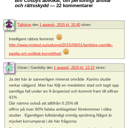
Bill Cosbys advokat, om personligt ansvar
och rättsskydd
— 22 kommentarer
Tallskog
den
1 augusti, 2015 kl. 10:40
skrev:
Intelligent rättvis feminist:
http://www.motpol.nu/oskorei/2015/08/01/lanktips-camille-
paglia-om-politisk-korrekthet/
Göran i Gamleby
den
1 augusti, 2015 kl. 12:22
skrev:
Ja det här är sannerligen minerat område .Kanins studie
verkar välgjord .Man har följt en medelstor stad och tagit upp
samtliga fall under en 9-årsperiod och kommit fram till siffran
41% .
Där nämns också att alltifrån 0.25% till
siffror på över 80% falska anklagelser förekommer i olika
studier . Egentligen fullständigt orimlig spridning.Något är
mycket korrumperat i de här frågorna