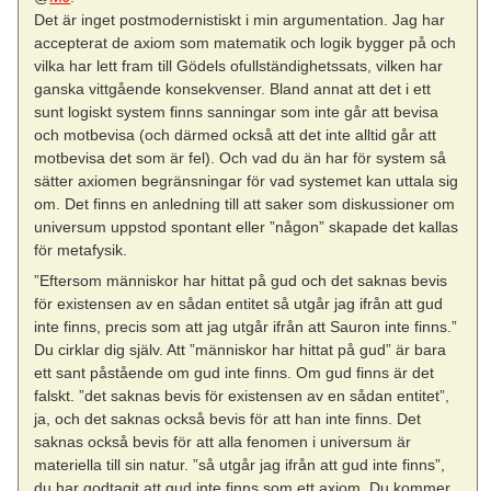
Det är inget postmodernistiskt i min argumentation. Jag har
accepterat de axiom som matematik och logik bygger på och
vilka har lett fram till Gödels ofullständighetssats, vilken har
ganska vittgående konsekvenser. Bland annat att det i ett
sunt logiskt system finns sanningar som inte går att bevisa
och motbevisa (och därmed också att det inte alltid går att
motbevisa det som är fel). Och vad du än har för system så
sätter axiomen begränsningar för vad systemet kan uttala sig
om. Det finns en anledning till att saker som diskussioner om
universum uppstod spontant eller ”någon” skapade det kallas
för metafysik.
”Eftersom människor har hittat på gud och det saknas bevis
för existensen av en sådan entitet så utgår jag ifrån att gud
inte finns, precis som att jag utgår ifrån att Sauron inte finns.”
Du cirklar dig själv. Att ”människor har hittat på gud” är bara
ett sant påstående om gud inte finns. Om gud finns är det
falskt. ”det saknas bevis för existensen av en sådan entitet”,
ja, och det saknas också bevis för att han inte finns. Det
saknas också bevis för att alla fenomen i universum är
materiella till sin natur. ”så utgår jag ifrån att gud inte finns”,
du har godtagit att gud inte finns som ett axiom. Du kommer