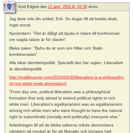
Axel Edgren
den
12 april, 2016 kl. 02:28
skrev:
Jag läste inte din artikel, Erik. Du duger till att betala skatt,
inget annat.
Nyvänstern: ”Det är dåligt att bjuda in talare till konferenser
om sagda talare är för slaveri”.
Bleka saker: ”Buhu du är som om Hitler och Stalin
kombinerades”.
Alla idkar identitetspolitik. Speciellt den här sajten. Liberalism
är identitetspolitik.
http://mattbruenig.com/2016/03/30/liberalism-is-a-philosophy-
of-rich-white-male-domination/
”From day one, political liberalism was a philosophical
formation that only aimed to extend political rights to rich
white men. Liberalism’s egalitarianism was an egalitarianism
among rich white men who were thought to have the natural
right to subordinate (socially and politically) everyone else.”
Anledningen till att de bleka sakerna måste demonisera
vänstern så mycket är för att liberaler och borgare helt