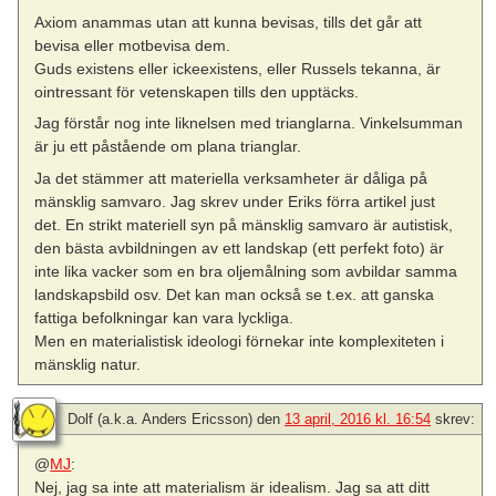
Axiom anammas utan att kunna bevisas, tills det går att
bevisa eller motbevisa dem.
Guds existens eller ickeexistens, eller Russels tekanna, är
ointressant för vetenskapen tills den upptäcks.
Jag förstår nog inte liknelsen med trianglarna. Vinkelsumman
är ju ett påstående om plana trianglar.
Ja det stämmer att materiella verksamheter är dåliga på
mänsklig samvaro. Jag skrev under Eriks förra artikel just
det. En strikt materiell syn på mänsklig samvaro är autistisk,
den bästa avbildningen av ett landskap (ett perfekt foto) är
inte lika vacker som en bra oljemålning som avbildar samma
landskapsbild osv. Det kan man också se t.ex. att ganska
fattiga befolkningar kan vara lyckliga.
Men en materialistisk ideologi förnekar inte komplexiteten i
mänsklig natur.
Dolf (a.k.a. Anders Ericsson)
den
13 april, 2016 kl. 16:54
skrev:
@
MJ
:
Nej, jag sa inte att materialism är idealism. Jag sa att ditt