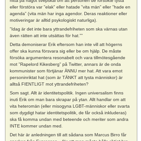
hitta på något svepskäl om att personen de försökte tysta
eller förstöra var ”elak” eller hatade ”vita män” eller ”hade en
agenda” (vita män har inga agendor. Deras reaktioner eller
motiveringar är alltid psykologiskt naturliga).
”Idag är det inte bara yttrandefriheten som ska värnas utan
även rätten att inte utsättas för hat.””
Detta demoniserar Erik eftersom han inte vill att högerns
offer ska kunna försvara sig eller be om hjälp. De måste
försöka argumentera resonabelt och vara tillmötesgående
mot ”Rapelord Kikesberg” på Twitter, annars är de onda
kommunister som förtjänar ÄNNU mer hat. Att vara emot
personinriktat hat (som är TÄNKT att tysta människor) är
alltså FIENTLIGT mot yttrandefriheten?
Som sagt. Allt är identitetspolitik. Ingen universalism finns
inuti Erik om man bara skrapar på ytan. Allt handlar om att
vita heteromän (eller misogyna LGBT-människor eller svarta
som dygdigt hatar identitetspolitik, de får också inkluderas)
ska få komma undan med beteende och meriter som andra
INTE kommer undan med.
Det här är anledningen till att sådana som Marcus Birro får