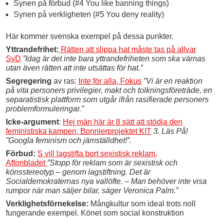
Synen på förbud (#4 You like banning things)
Synen på verkligheten (#5 You deny reality)
Här kommer svenska exempel på dessa punkter.
Yttrandefrihet:
Rätten att slippa hat måste tas på allvar
SvD
”Idag är det inte bara yttrandefriheten som ska värnas
utan även rätten att inte utsättas för hat.”
Segregering
av ras:
Inte för alla, Fokus
”Vi är en reaktion
på vita personers privilegier, makt och tolkningsföreträde, en
separatistisk plattform som utgår ifrån rasifierade personers
problemformuleringar.”
Icke-argument
:
Hej män här är 8 sätt att stödja den
feministiska kampen, Bonnierprojektet KIT
3. Läs På!
”Googla feminism och jämställdhet!”.
Förbud:
S vill lagstifta bort sexistisk reklam,
Aftonbladet
”Stopp för reklam som är sexistisk och
könsstereotyp – genom lagstiftning. Det är
Socialdemokraternas nya vallöfte. – Man behöver inte visa
rumpor när man säljer bilar, säger Veronica Palm.”
Verklighetsförnekelse:
Mångkultur som ideal trots noll
fungerande exempel. Könet som social konstruktion