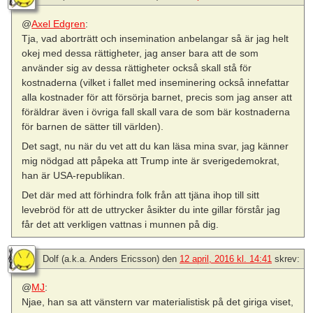
@
Axel Edgren
:
Tja, vad aborträtt och insemination anbelangar så är jag helt
okej med dessa rättigheter, jag anser bara att de som
använder sig av dessa rättigheter också skall stå för
kostnaderna (vilket i fallet med inseminering också innefattar
alla kostnader för att försörja barnet, precis som jag anser att
föräldrar även i övriga fall skall vara de som bär kostnaderna
för barnen de sätter till världen).
Det sagt, nu när du vet att du kan läsa mina svar, jag känner
mig nödgad att påpeka att Trump inte är sverigedemokrat,
han är USA-republikan.
Det där med att förhindra folk från att tjäna ihop till sitt
levebröd för att de uttrycker åsikter du inte gillar förstår jag
får det att verkligen vattnas i munnen på dig.
Dolf (a.k.a. Anders Ericsson)
den
12 april, 2016 kl. 14:41
skrev:
@
MJ
:
Njae, han sa att vänstern var materialistisk på det giriga viset,