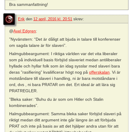
Bra sammanfattning!
Erik
den
12 april, 2016 kl. 20:51
skrev:
@
Axel Edgren
:
”Nyvänstern: “Det är dåligt att bjuda in talare till konferenser
om sagda talare är för slaveri”.
Halmgubbeargument: I riktiga världen var det vita liberaler
som på individuell basis förbjöd slaveriet medan antiliberaler
hyllade och hyllar folk som än idag sysslar med slaveri bara
deras ”rasifiering” kvaliificerar högt nog på
offerskalan
. Vi är
motståndare till slaveri i handling, ni är bara motståndare i
ord, dvs , ni bara PRATAR om det. Ert ideal är att lära sig
PRATREGLER.
”Bleka saker: “Buhu du är som om Hitler och Stalin
kombinerades”.
Halmgubbeargument: Samma bleka saker förbjöd slaveri på
riktigt medan ditt argument inte går längre än att förbjuda
PRAT och inte på basis av att det hjälper andra utan för att