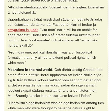
du själv tycker pratet KÄNNS jätteobehagligt.
”Alla idkar identitetspolitik. Speciellt den här sajten. Liberalism
är identitetspolitik.”
Uppenbarligen väldigt misslyckad sådan om det inte är judar
och östasiater du tänker på. Fast det är klart ni brukar ju
smygräkna in judar
i ”vita män” när ni vill ha en ursäkt för
egna rashatet. Under tiden så pratar turkiska riksförbundet
om hur de är ”raskamrater” och skanderar att ”armeniska
hundar skall dö”
“From day one, political liberalism was a philosophical
formation that only aimed to extend political rights to rich
white men.”
Meantime in the real world:
Och därför ansåg Ghandi efter
att ha fått en brittisk liberal uppfostran att Indien skulle bryta
sig fri från brittiska kolonialväldet? Som sagt om det är idpol
är det en enastående misslyckad sådan då ingen annan
ideologi skapat sådana resultat för andra identiteter men
Matt Bruenig kanske inte är skarpaste kniven i lådan?
”Liberalism’s egalitarianism was an egalitarianism among rich
white men who were thought to have the natural right to