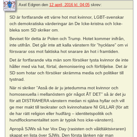
Axel Edgren
den
12 april, 2016 kl. 04:05
skrev:
SD är fortfarande ett värre hot mot kvinnor, LGBT-svenskar
och demokratiska värderingar än De Icke-kristna och Icke-
bleka som SD skriker om.
Beviset för detta är Polen och Trump. Hotet kommer inifrån,
inte utifrån. Det går inte att kalla vänstern för ”hycklare” om vi
försvarar oss mot faktiska hot snarare än hot i framtiden.
Det är fortfarande vita män som försöker tysta kvinnor de inte
håller med via hat, förtal, demonisering och förföljelse. Det är
SD som hotar och försöker skrämma media och politiker till
tystnad.
När ni skriker ”Asså de är ju jetedumma mot kvinnor och
homosexuella i mellanöstern gör något ÅT DET” så är det ju
för att DISTRAHERA vänstern medan ni själva hyllar och vill
ge mer makt till teokrater och kvinnohatare NI GILLAR (för att
de har rätt religion eller hudfärg – identitetspolitik och
hundflocksmentalitet som är typisk hos icke-vänstern).
Apropå SJWs så har Vox Day (rasisten och våldtäktsivraren)
skapat en lista över SJWs. Den första länken när man