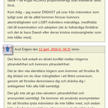
taktik – de krigar ALDRIG proportionerligt utan eskalerar alltid
först.
Kom ihåg – jag svarar ENDAST på svar från människor som
lydigt svär att de alltid kommer försvar kvinnors
aborträttigheter och LGBT-individers mänskliga, medfödda
rätt till insemination och adoption (de är fullvärdiga föräldrar
och det är bara Daesh eller deras kristna motsvarigheter som
inte håller med).
Axel Edgren
den
12 april, 2016 kl. 04:31
skrev:
Det finns helt enkelt en direkt konflikt mellan högerns
yttrandefrihet och kvinnors yttrandefrihet.
Det är den vita identitära högern som kommer att försöka få
dig dödad om du ökar mångfalden i ett fiktivt universum,
genom att försöka demonisera dig och dränka dig i
anklagelser från alla håll samtidigt.
Det går inte att ge icke-vänstern yttrandefrihet och
anonymitet samtidigt. De kommer att använda anonymiteten
för att försöka tysta människor de inte håller med, och sedan