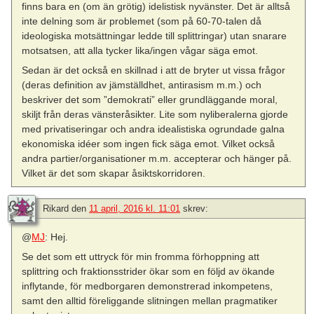
finns bara en (om än grötig) idelistisk nyvänster. Det är alltså
inte delning som är problemet (som på 60-70-talen då
ideologiska motsättningar ledde till splittringar) utan snarare
motsatsen, att alla tycker lika/ingen vågar säga emot.
Sedan är det också en skillnad i att de bryter ut vissa frågor
(deras definition av jämställdhet, antirasism m.m.) och
beskriver det som ”demokrati” eller grundläggande moral,
skiljt från deras vänsteråsikter. Lite som nyliberalerna gjorde
med privatiseringar och andra idealistiska ogrundade galna
ekonomiska idéer som ingen fick säga emot. Vilket också
andra partier/organisationer m.m. accepterar och hänger på.
Vilket är det som skapar åsiktskorridoren.
Rikard
den
11 april, 2016 kl. 11:01
skrev:
@
MJ
: Hej.
Se det som ett uttryck för min fromma förhoppning att
splittring och fraktionsstrider ökar som en följd av ökande
inflytande, för medborgaren demonstrerad inkompetens,
samt den alltid föreliggande slitningen mellan pragmatiker