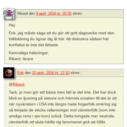
Rikard
den
9 april, 2016 kl. 20:35
skrev:
Hej.
Erik, jag måste säga att du gör ett gott dagsverke med den
folkbildning du ägnar dig åt här. Att diskutera sådant här
kortfattat är inte det lättaste.
Kamratliga hälsningar,
Rikard, lärare
Erik
den
10 april, 2016 kl. 12:10
skrev:
@
Rikard
:
Tack, jo man gör sitt bästa men lätt är det inte. Det har dock
blivit en ljusning på sistone och främsta orsaken till det är att
när nyvänstern i USA inte längre hade högerfolk omkring sig
så började de skicka rallarsvingar mot vänsterfolk (som inte
ansågs rena i sjw-tron) också. Detta tvingade mer neutrala
vänsterfolk att sluta inbilla sig fenomenet gick att hålla