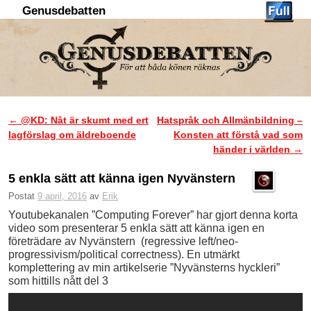
Genusdebatten
Hoppa till huvudinnehåll
Hoppa till sekundärt innehåll
←
@KD: Nåt är skumt med ert
Hatspråk och Allmänbildning –
Inläggsnavigering
lagförslag om äldreboende
Konsten att förstå vad som
händer i världen
→
5 enkla sätt att känna igen Nyvänstern
Postat
9 april, 2016
av
Erik
Youtubekanalen ”Computing Forever” har gjort denna korta
video som presenterar 5 enkla sätt att känna igen en
företrädare av Nyvänstern (regressive left/neo-
progressivism/political correctness). En utmärkt
komplettering av min artikelserie ”Nyvänsterns hyckleri”
som hittills nått del 3