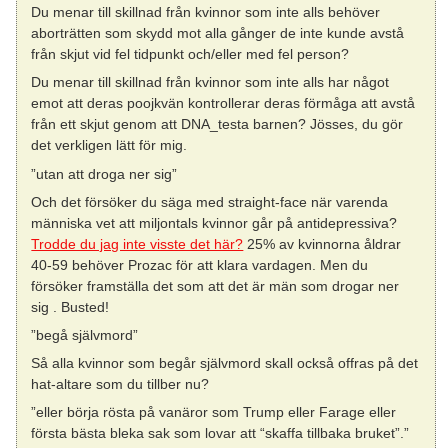
Du menar till skillnad från kvinnor som inte alls behöver
aborträtten som skydd mot alla gånger de inte kunde avstå
från skjut vid fel tidpunkt och/eller med fel person?
Du menar till skillnad från kvinnor som inte alls har något
emot att deras poojkvän kontrollerar deras förmåga att avstå
från ett skjut genom att DNA_testa barnen? Jösses, du gör
det verkligen lätt för mig.
”utan att droga ner sig”
Och det försöker du säga med straight-face när varenda
människa vet att miljontals kvinnor går på antidepressiva?
Trodde du jag inte visste det här?
25% av kvinnorna åldrar
40-59 behöver Prozac för att klara vardagen. Men du
försöker framställa det som att det är män som drogar ner
sig . Busted!
”begå självmord”
Så alla kvinnor som begår självmord skall också offras på det
hat-altare som du tillber nu?
”eller börja rösta på vanäror som Trump eller Farage eller
första bästa bleka sak som lovar att “skaffa tillbaka bruket”.”