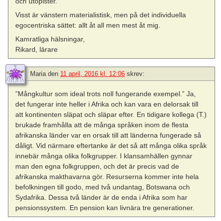
och utopister.
Visst är vänstern materialistisk, men på det individuella
egocentriska sättet: allt åt all men mest åt mig.
Kamratliga hälsningar,
Rikard, lärare
Maria
den
11 april, 2016 kl. 12:06
skrev:
”Mångkultur som ideal trots noll fungerande exempel.” Ja,
det fungerar inte heller i Afrika och kan vara en delorsak till
att kontinenten släpat och släpar efter. En tidigare kollega (T.)
brukade framhålla att de många språken inom de flesta
afrikanska länder var en orsak till att länderna fungerade så
dåligt. Vid närmare eftertanke är det så att många olika språk
innebär många olika folkgrupper. I klansamhällen gynnar
man den egna folkgruppen, och det är precis vad de
afrikanska makthavarna gör. Resurserna kommer inte hela
befolkningen till godo, med två undantag, Botswana och
Sydafrika. Dessa två länder är de enda i Afrika som har
pensionssystem. En pension kan livnära tre generationer.