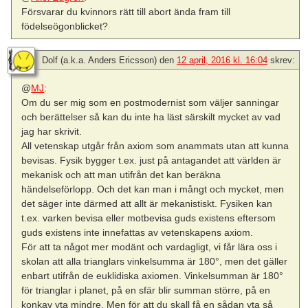
Försvarar du kvinnors rätt till abort ända fram till
födelseögonblicket?
Dolf (a.k.a. Anders Ericsson)
den
12 april, 2016 kl. 16:04
skrev:
@
MJ
:
Om du ser mig som en postmodernist som väljer sanningar
och berättelser så kan du inte ha läst särskilt mycket av vad
jag har skrivit.
All vetenskap utgår från axiom som anammats utan att kunna
bevisas. Fysik bygger t.ex. just på antagandet att världen är
mekanisk och att man utifrån det kan beräkna
händelseförlopp. Och det kan man i mångt och mycket, men
det säger inte därmed att allt är mekanistiskt. Fysiken kan
t.ex. varken bevisa eller motbevisa guds existens eftersom
guds existens inte innefattas av vetenskapens axiom.
För att ta något mer modänt och vardagligt, vi får lära oss i
skolan att alla trianglars vinkelsumma är 180°, men det gäller
enbart utifrån de euklidiska axiomen. Vinkelsumman är 180°
för trianglar i planet, på en sfär blir summan större, på en
konkav yta mindre. Men för att du skall få en sådan yta så