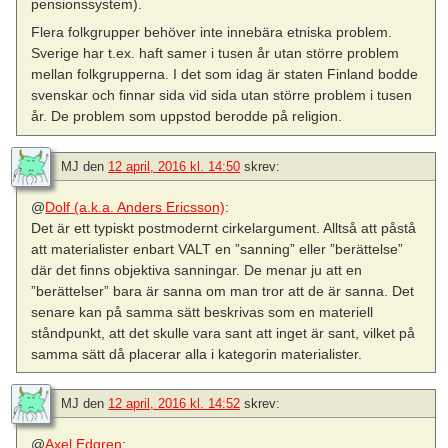
pensionssystem).
Flera folkgrupper behöver inte innebära etniska problem.
Sverige har t.ex. haft samer i tusen år utan större problem
mellan folkgrupperna. I det som idag är staten Finland bodde
svenskar och finnar sida vid sida utan större problem i tusen
år. De problem som uppstod berodde på religion.
MJ
den
12 april, 2016 kl. 14:50
skrev:
@
Dolf (a.k.a. Anders Ericsson)
:
Det är ett typiskt postmodernt cirkelargument. Alltså att påstå
att materialister enbart VALT en ”sanning” eller ”berättelse”
där det finns objektiva sanningar. De menar ju att en
”berättelser” bara är sanna om man tror att de är sanna. Det
senare kan på samma sätt beskrivas som en materiell
ståndpunkt, att det skulle vara sant att inget är sant, vilket på
samma sätt då placerar alla i kategorin materialister.
MJ
den
12 april, 2016 kl. 14:52
skrev:
@
Axel Edgren
: