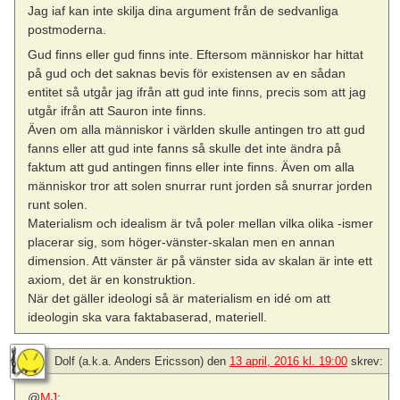
Jag iaf kan inte skilja dina argument från de sedvanliga
postmoderna.
Gud finns eller gud finns inte. Eftersom människor har hittat
på gud och det saknas bevis för existensen av en sådan
entitet så utgår jag ifrån att gud inte finns, precis som att jag
utgår ifrån att Sauron inte finns.
Även om alla människor i världen skulle antingen tro att gud
fanns eller att gud inte fanns så skulle det inte ändra på
faktum att gud antingen finns eller inte finns. Även om alla
människor tror att solen snurrar runt jorden så snurrar jorden
runt solen.
Materialism och idealism är två poler mellan vilka olika -ismer
placerar sig, som höger-vänster-skalan men en annan
dimension. Att vänster är på vänster sida av skalan är inte ett
axiom, det är en konstruktion.
När det gäller ideologi så är materialism en idé om att
ideologin ska vara faktabaserad, materiell.
Dolf (a.k.a. Anders Ericsson)
den
13 april, 2016 kl. 19:00
skrev:
@
MJ
: