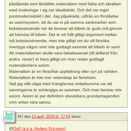
påstående som likställde materialism med fakta och idealism
med önskningar i sig var idealistiskt. Och det var inget
postmodernistiskt i det. Jag påpekade, utifrån en förståelse
av axiomsystem, att du var in på samma sankmarker som
bokstavstroende när de bevisar att bibeln är guds ord genom
att hänvisa till bibeln. Det är ett fullt giltigt argument mellan
två bokstavstroende, men inte giltigt om du vill försöka
övertyga någon som inte godtagit axiomet att bibeln är sann.
Att materialismen skulle vara faktabaserad (till skilland från
andra -ismer) är bara giltigt om man redan godtagit
materialismens axiom.
Materialism är en filosofisk uppfattning eller syn på världen.
Materialism är inte mer vetenskap än feminism.
Vad jag ville säga med trianglarnas vinkelsumma var att
sanningarna är avhängiga av axiomen. Och man bevisar inte
axiom. Axiom är per definition obevisbara grundantaganden
som antas vara sanna.
MJ
den
13 april, 2016 kl. 17:03
skrev:
@
Dolf (a.k.a. Anders Ericsson)
: