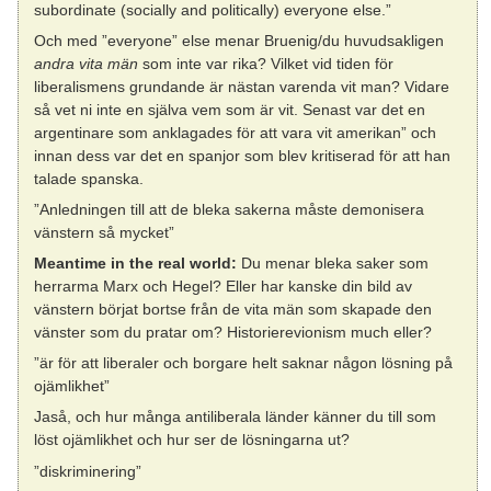
subordinate (socially and politically) everyone else.”
Och med ”everyone” else menar Bruenig/du huvudsakligen
andra vita män
som inte var rika? Vilket vid tiden för
liberalismens grundande är nästan varenda vit man? Vidare
så vet ni inte en själva vem som är vit. Senast var det en
argentinare som anklagades för att vara vit amerikan” och
innan dess var det en spanjor som blev kritiserad för att han
talade spanska.
”Anledningen till att de bleka sakerna måste demonisera
vänstern så mycket”
Meantime in the real world:
Du menar bleka saker som
herrarma Marx och Hegel? Eller har kanske din bild av
vänstern börjat bortse från de vita män som skapade den
vänster som du pratar om? Historierevionism much eller?
”är för att liberaler och borgare helt saknar någon lösning på
ojämlikhet”
Jaså, och hur många antiliberala länder känner du till som
löst ojämlikhet och hur ser de lösningarna ut?
”diskriminering”