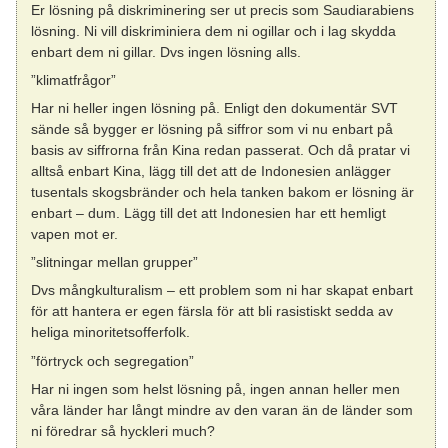
Er lösning på diskriminering ser ut precis som Saudiarabiens
lösning. Ni vill diskriminiera dem ni ogillar och i lag skydda
enbart dem ni gillar. Dvs ingen lösning alls.
”klimatfrågor”
Har ni heller ingen lösning på. Enligt den dokumentär SVT
sände så bygger er lösning på siffror som vi nu enbart på
basis av siffrorna från Kina redan passerat. Och då pratar vi
alltså enbart Kina, lägg till det att de Indonesien anlägger
tusentals skogsbränder och hela tanken bakom er lösning är
enbart – dum. Lägg till det att Indonesien har ett hemligt
vapen mot er.
”slitningar mellan grupper”
Dvs mångkulturalism – ett problem som ni har skapat enbart
för att hantera er egen färsla för att bli rasistiskt sedda av
heliga minoritetsofferfolk.
”förtryck och segregation”
Har ni ingen som helst lösning på, ingen annan heller men
våra länder har långt mindre av den varan än de länder som
ni föredrar så hyckleri much?