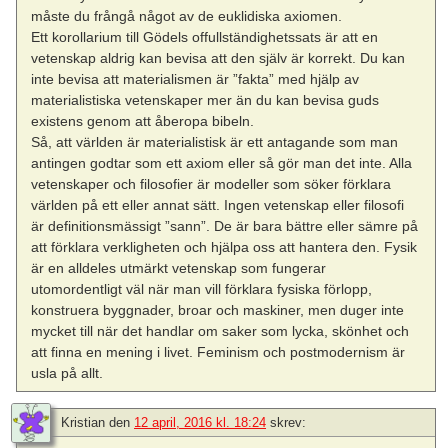
måste du frångå något av de euklidiska axiomen.
Ett korollarium till Gödels offullständighetssats är att en
vetenskap aldrig kan bevisa att den själv är korrekt. Du kan
inte bevisa att materialismen är ”fakta” med hjälp av
materialistiska vetenskaper mer än du kan bevisa guds
existens genom att åberopa bibeln.
Så, att världen är materialistisk är ett antagande som man
antingen godtar som ett axiom eller så gör man det inte. Alla
vetenskaper och filosofier är modeller som söker förklara
världen på ett eller annat sätt. Ingen vetenskap eller filosofi
är definitionsmässigt ”sann”. De är bara bättre eller sämre på
att förklara verkligheten och hjälpa oss att hantera den. Fysik
är en alldeles utmärkt vetenskap som fungerar
utomordentligt väl när man vill förklara fysiska förlopp,
konstruera byggnader, broar och maskiner, men duger inte
mycket till när det handlar om saker som lycka, skönhet och
att finna en mening i livet. Feminism och postmodernism är
usla på allt.
Kristian
den
12 april, 2016 kl. 18:24
skrev: