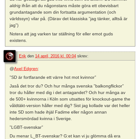
aldrig
ifrån att du någonstans måste göra ett obevisbart
grundantagande som din fortsatta argumentation (och
världssyn) vilar på. (Därav det klassiska ”jag tänker, alltså är
jag”)
Notera att jag varken tar ställning för eller emot guds
existens.
Erik
den
14 april, 2016 kl. 00:04
skrev:
@
Axel Edgren
:
”SD är fortfarande ett värre hot mot kvinnor”
Jaså det tror du? Och hur många svenska ”balkongflickor”
tror du håller med dig i det antagandet? Och hur många av
de 500+ kvinnorna i Köln som utsattes för knockout-game the
våldtäkt-version håller med dig? Sist jag kollade var det heller
inte SD som hade ihjäl Fadime eller någon annan
hedersmördad kvinna i Sverige.
”LGBT-svenskar”
Du menar L_BT-svenskar? G:et kan vi ju glömma då era