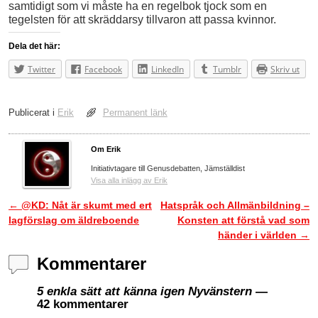
samtidigt som vi måste ha en regelbok tjock som en
tegelsten för att skräddarsy tillvaron att passa kvinnor.
Dela det här:
Twitter
Facebook
LinkedIn
Tumblr
Skriv ut
Publicerat i
Erik
Permanent länk
Om Erik
Initiativtagare till Genusdebatten, Jämställdist
Visa alla inlägg av Erik
←
@KD: Nåt är skumt med ert
Hatspråk och Allmänbildning –
Inläggsnavigering
lagförslag om äldreboende
Konsten att förstå vad som
händer i världen
→
Kommentarer
5 enkla sätt att känna igen Nyvänstern
—
42 kommentarer