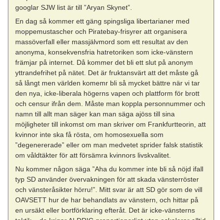
googlar SJW list är till ”Aryan Skynet”.
En dag så kommer ett gäng spingsliga libertarianer med
moppemustascher och Piratebay-frisyrer att organisera
massöverfall eller massjälvmord som ett resultat av den
anonyma, konsekvensfria hatretoriken som icke-vänstern
främjar på internet. Då kommer det bli ett slut på anonym
yttrandefrihet på nätet. Det är fruktansvärt att det måste gå
så långt men världen komemr bli så mycket bättre när vi tar
den nya, icke-liberala högerns vapen och plattform för brott
och censur ifrån dem. Måste man koppla personnummer och
namn till allt man säger kan man säga ajöss till sina
möjligheter till inkomst om man skriver om Frankfurtteorin, att
kvinnor inte ska få rösta, om homosexuella som
”degenererade” eller om man medvetet sprider falsk statistik
om våldtäkter för att försämra kvinnors livskvalitet.
Nu kommer någon säga ”Aha du kommer inte bli så nöjd ifall
typ SD använder övervakningen för att skada vänsterröster
och vänsteråsikter hörru!”. Mitt svar är att SD gör som de vill
OAVSETT hur de har behandlats av vänstern, och hittar på
en ursäkt eller bortförklaring efteråt. Det är icke-vänsterns