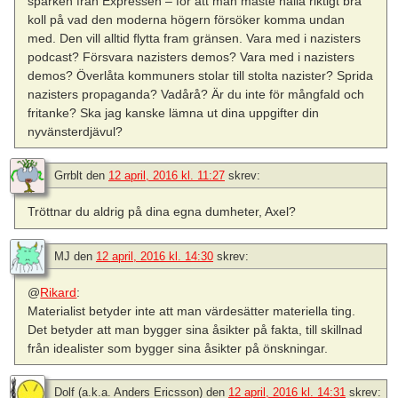
sparken från Expressen – för att man måste hålla riktigt bra
koll på vad den moderna högern försöker komma undan
med. Den vill alltid flytta fram gränsen. Vara med i nazisters
podcast? Försvara nazisters demos? Vara med i nazisters
demos? Överlåta kommuners stolar till stolta nazister? Sprida
nazisters propaganda? Vadårå? Är du inte för mångfald och
fritanke? Ska jag kanske lämna ut dina uppgifter din
nyvänsterdjävul?
Grrblt
den
12 april, 2016 kl. 11:27
skrev:
Tröttnar du aldrig på dina egna dumheter, Axel?
MJ
den
12 april, 2016 kl. 14:30
skrev:
@
Rikard
:
Materialist betyder inte att man värdesätter materiella ting.
Det betyder att man bygger sina åsikter på fakta, till skillnad
från idealister som bygger sina åsikter på önskningar.
Dolf (a.k.a. Anders Ericsson)
den
12 april, 2016 kl. 14:31
skrev: