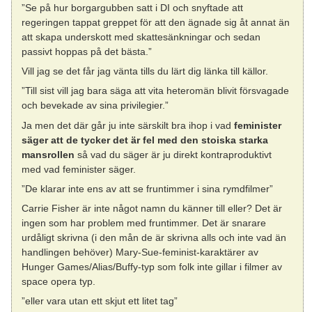
”Se på hur borgargubben satt i DI och snyftade att
regeringen tappat greppet för att den ägnade sig åt annat än
att skapa underskott med skattesänkningar och sedan
passivt hoppas på det bästa.”
Vill jag se det får jag vänta tills du lärt dig länka till källor.
”Till sist vill jag bara säga att vita heteromän blivit försvagade
och bevekade av sina privilegier.”
Ja men det där går ju inte särskilt bra ihop i vad
feminister
säger att de tycker det är fel med den stoiska starka
mansrollen
så vad du säger är ju direkt kontraproduktivt
med vad feminister säger.
”De klarar inte ens av att se fruntimmer i sina rymdfilmer”
Carrie Fisher är inte något namn du känner till eller? Det är
ingen som har problem med fruntimmer. Det är snarare
urdåligt skrivna (i den mån de är skrivna alls och inte vad än
handlingen behöver) Mary-Sue-feminist-karaktärer av
Hunger Games/Alias/Buffy-typ som folk inte gillar i filmer av
space opera typ.
”eller vara utan ett skjut ett litet tag”