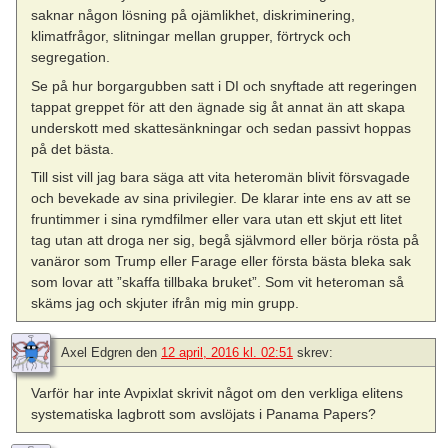
saknar någon lösning på ojämlikhet, diskriminering,
klimatfrågor, slitningar mellan grupper, förtryck och
segregation.
Se på hur borgargubben satt i DI och snyftade att regeringen
tappat greppet för att den ägnade sig åt annat än att skapa
underskott med skattesänkningar och sedan passivt hoppas
på det bästa.
Till sist vill jag bara säga att vita heteromän blivit försvagade
och bevekade av sina privilegier. De klarar inte ens av att se
fruntimmer i sina rymdfilmer eller vara utan ett skjut ett litet
tag utan att droga ner sig, begå självmord eller börja rösta på
vanäror som Trump eller Farage eller första bästa bleka sak
som lovar att ”skaffa tillbaka bruket”. Som vit heteroman så
skäms jag och skjuter ifrån mig min grupp.
Axel Edgren
den
12 april, 2016 kl. 02:51
skrev:
Varför har inte Avpixlat skrivit något om den verkliga elitens
systematiska lagbrott som avslöjats i Panama Papers?