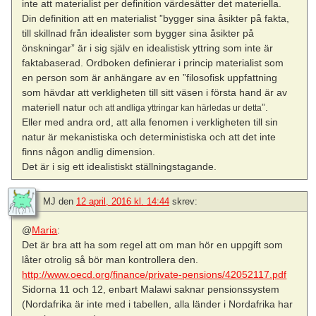
inte att materialist per definition värdesätter det materiella.
Din definition att en materialist ”bygger sina åsikter på fakta,
till skillnad från idealister som bygger sina åsikter på
önskningar” är i sig själv en idealistisk yttring som inte är
faktabaserad. Ordboken definierar i princip materialist som
en person som är anhängare av en ”filosofisk uppfattning
som hävdar att verkligheten till sitt väsen i första hand är av
materiell natur
”.
och att andliga yttringar kan härledas ur detta
Eller med andra ord, att alla fenomen i verkligheten till sin
natur är mekanistiska och deterministiska och att det inte
finns någon andlig dimension.
Det är i sig ett idealistiskt ställningstagande.
MJ
den
12 april, 2016 kl. 14:44
skrev:
@
Maria
:
Det är bra att ha som regel att om man hör en uppgift som
låter otrolig så bör man kontrollera den.
http://www.oecd.org/finance/private-pensions/42052117.pdf
Sidorna 11 och 12, enbart Malawi saknar pensionssystem
(Nordafrika är inte med i tabellen, alla länder i Nordafrika har