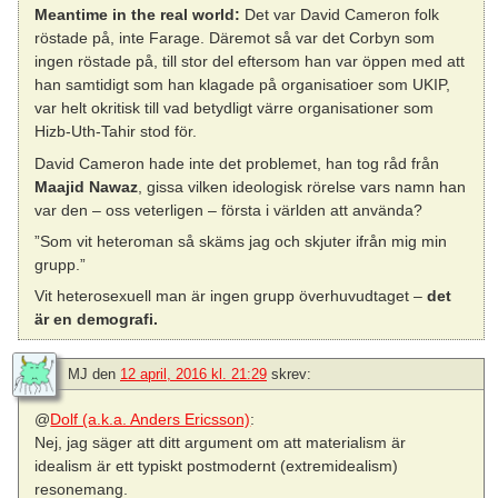
Meantime in the real world:
Det var David Cameron folk
röstade på, inte Farage. Däremot så var det Corbyn som
ingen röstade på, till stor del eftersom han var öppen med att
han samtidigt som han klagade på organisatioer som UKIP,
var helt okritisk till vad betydligt värre organisationer som
Hizb-Uth-Tahir stod för.
David Cameron hade inte det problemet, han tog råd från
Maajid Nawaz
, gissa vilken ideologisk rörelse vars namn han
var den – oss veterligen – första i världen att använda?
”Som vit heteroman så skäms jag och skjuter ifrån mig min
grupp.”
Vit heterosexuell man är ingen grupp överhuvudtaget –
det
är en demografi.
MJ
den
12 april, 2016 kl. 21:29
skrev:
@
Dolf (a.k.a. Anders Ericsson)
:
Nej, jag säger att ditt argument om att materialism är
idealism är ett typiskt postmodernt (extremidealism)
resonemang.