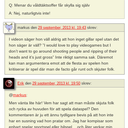
Q: Menar du våldtäktsoffer får skylla sig själv
A: Nej, naturligtvis inte!
markus
den
29 september, 2013 kl. 19:43
skrev:
I videon säger hon väll aldrig att hon inget gillar spel utan det
hon säger är väll? ”I would love to play videogames but I
don’t want to go around shooting people and ripping of their
heads and it’s just gross” Inte riktigt samma sak. Däremot
kan man argumentera emot att de flesta av spelen hon
kritiserar är spel där man de facto går runt och skjuter folk.
Erik
den
29 september, 2013 kl. 19:50
skrev:
@
markus
:
Men vänta lite här! Vem har sagt att man måste skjuta folk
och rycka av huvuden för att spela dataspel? Den
kommentaren är ju ett ännu tydligare bevis på att hon inte
har en susning vad hon pratar om. Jag har kompisar som
enbart spelar sportspel eller bilspel… och åter verkar min