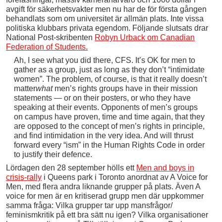
avgift för säkerhetsvakter men nu har de för första gången
behandlats som om universitet är allmän plats. Inte vissa
politiska klubbars privata egendom. Följande slutsats drar
National Post-skribenten
Robyn Urback om Canadian
Federation of Students.
Ah, I see what you did there, CFS. It’s OK for men to
gather as a group, just as long as they don’t “intimidate
women”. The problem, of course, is that it really doesn’t
matter
what
men’s rights groups have in their mission
statements — or on their posters, or who they have
speaking at their events. Opponents of men’s groups
on campus have proven, time and time again, that they
are opposed to the concept of men’s rights in principle,
and find intimidation in the very idea. And will thrust
forward every “ism” in the Human Rights Code in order
to justify their defence.
Lördagen den 28 september hölls ett
Men and boys in
crisis-rally
i Queens park i Toronto anordnat av A Voice for
Men, med flera andra liknande grupper på plats. Även A
voice for men är en kritiserad grupp men där uppkommer
samma fråga: Vilka grupper tar upp mansfrågor/
feminismkritik på ett bra sätt nu igen? Vilka organisationer