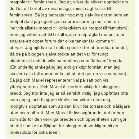
motpoler till feminismen. Jag är, vilket du säkert upptäckt om
du läst ett flertal av mina inlägg, minst sagt kritisk till
feminismen. Så jag betraktar nog mig själv lite grann som en
motpol (fast jag egentligen snarare ser mig mer som en
individualistisk motpol till kollektivism än motpol till feminism),
men jag vill inte att GD skall vara en utpräglad motpol, utan
snarare ett öppet forum där olika tankar får komma till
uttryck. Jag bjöds in att delta specifikt för att bredda utbudet,
då de på bloggen själva tyckte att det var för tungt
akademiskt och de ville ha med mig som ”lättsam” krydda.
(En underlig tankegång jag aldrig riktigt förstått, men jag
skriver i alla fall annorlunda, så att det ger en viss variation).
Så jag och Mariel representerar väl på sätt och vis
ytterligheterna. Och Mariel är oerhört viktig för bloggens
bredd. Jag tror inte jag är så särskilt viktig, jag uppfattas ofta
som gapig, och bloggen skulle leva vidare utan mig,
möjligtvis uppfattas som att den blivit lite torrare och tråkigare
utan mina utbrott. Men Mariel är livsavgörande, det är hon
som står för den verkliga bredden och öppenheten som gör
att det finns en möjlighet för bloggen att verkligen bli en
mötesplats för olika idéer.