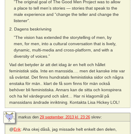
”The original goal of The Good Men Project was to allow
a place to tell men’s stories — stories that speak to the
male experience and “change the teller and change the
listener”.
2. Dagens beskrivning
”The vision has extended the storytelling of men, by
men, for men, into a cultural conversation that is lively,
dynamic, multi-media and cross-platform, and with a
diversity of voices.”
Vad det betyder är att det idag är en helt och hållet
feministisk sida. Inte en manssida…. men det kanske inte var
så oväntat. Det finns hundratals feministiska sidor och några
enstaka för män.. klart de få som finns för män också
behöver bli feministiska. Annars kan de sitta och konspirera
och ha fel värdegrund och sånt… Har ni klagomål på
manssidans ändrade inriktning. Kontakta Lisa Hickey LOL!
markus
den
29 september, 2013 kl. 23:26
skrev:
@
Erik
: Aha okej dåså, jag missade helt enkelt den delen,