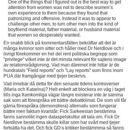
One of the things that I figured out is the best way to get
attention from women was not to describe women’s
own experience to them because they found that
patronizing and offensive. Instead it was to appear to
challenge other men, to turn other men into the kind of
boyfriend material, father material, or husband material
that women so desperately wanted.
En snabb blick på kommentarsfälten bekräftar att det är
många kvinnor som sitter och håller med Dr Nerdlove och i
övrigt förekommer en hel del rent politiska begrepp som
”privilege” vilket inte är det minsta relevant för sajtens image
av relationsrådgivning. Vad man däremot inte hittar är de
hundratals ”Field reports” och ”Lay reports” som finns inom
PUA där framgångar med tjejer beskrivs.
Vad innebär då detta för den senaste tidens kontroverser
(Maria och Katarina)? Helt enkelt att blockera en väg i taget
tills inga framkomliga vägar längre existerar inte är samma
sak som att förespråka ett bättre debattklimat. De som vill får
gärna förespråka (demonstrera) alternativ som fungerar
bättre men faktum kvarstår: Fick Sarkeesian bestämma
fanns sannolikt ingen dataspelskultur att tala om. Fick Dr
Nerdlove bestämma skulle killar som har svårt med tjejer
fortsätta ha det. Och fick GD:s kritiker bestämmma så fanns