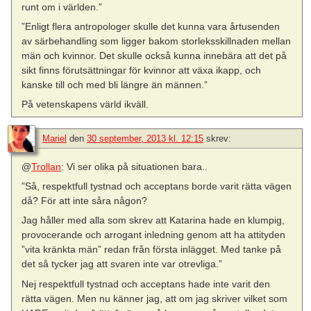
runt om i världen.”
”Enligt flera antropologer skulle det kunna vara årtusenden
av särbehandling som ligger bakom storleksskillnaden mellan
män och kvinnor. Det skulle också kunna innebära att det på
sikt finns förutsättningar för kvinnor att växa ikapp, och
kanske till och med bli längre än männen.”
På vetenskapens värld ikväll.
Mariel
den
30 september, 2013 kl. 12:15
skrev:
@
Trollan
: Vi ser olika på situationen bara..
”Så, respektfull tystnad och acceptans borde varit rätta vägen
då? För att inte såra någon?
Jag håller med alla som skrev att Katarina hade en klumpig,
provocerande och arrogant inledning genom att ha attityden
”vita kränkta män” redan från första inlägget. Med tanke på
det så tycker jag att svaren inte var otrevliga.”
Nej respektfull tystnad och acceptans hade inte varit den
rätta vägen. Men nu känner jag, att om jag skriver vilket som