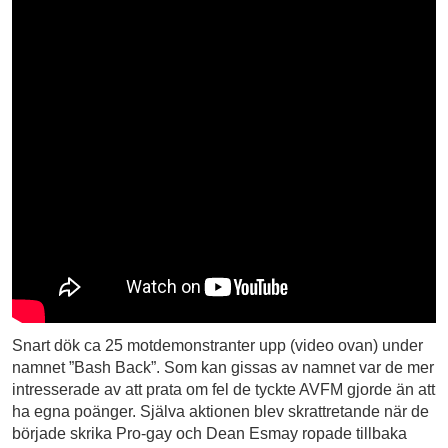
Snart dök ca 25 motdemonstranter upp (video ovan) under
namnet ”Bash Back”. Som kan gissas av namnet var de mer
intresserade av att prata om fel de tyckte AVFM gjorde än att
ha egna poänger. Själva aktionen blev skrattretande när de
började skrika Pro-gay och Dean Esmay ropade tillbaka