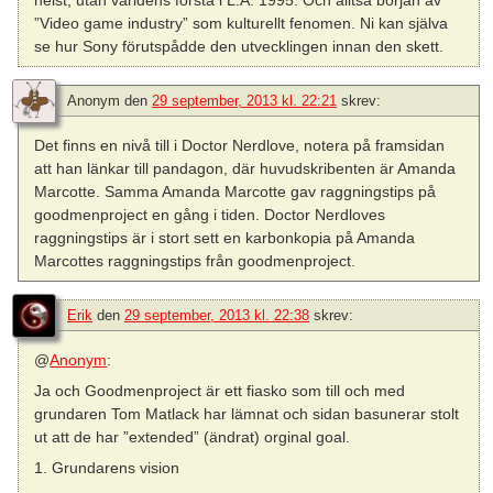
”Video game industry” som kulturellt fenomen. Ni kan själva
se hur Sony förutspådde den utvecklingen innan den skett.
Anonym
den
29 september, 2013 kl. 22:21
skrev:
Det finns en nivå till i Doctor Nerdlove, notera på framsidan
att han länkar till pandagon, där huvudskribenten är Amanda
Marcotte. Samma Amanda Marcotte gav raggningstips på
goodmenproject en gång i tiden. Doctor Nerdloves
raggningstips är i stort sett en karbonkopia på Amanda
Marcottes raggningstips från goodmenproject.
Erik
den
29 september, 2013 kl. 22:38
skrev:
@
Anonym
:
Ja och Goodmenproject är ett fiasko som till och med
grundaren Tom Matlack har lämnat och sidan basunerar stolt
ut att de har ”extended” (ändrat) orginal goal.
1. Grundarens vision