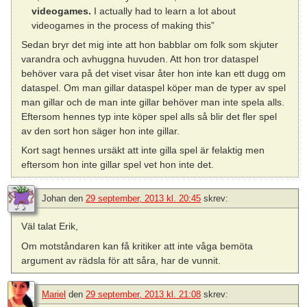
videogames.
I actually had to learn a lot about
videogames in the process of making this”
Sedan bryr det mig inte att hon babblar om folk som skjuter
varandra och avhuggna huvuden. Att hon tror dataspel
behöver vara på det viset visar åter hon inte kan ett dugg om
dataspel. Om man gillar dataspel köper man de typer av spel
man gillar och de man inte gillar behöver man inte spela alls.
Eftersom hennes typ inte köper spel alls så blir det fler spel
av den sort hon säger hon inte gillar.
Kort sagt hennes ursäkt att inte gilla spel är felaktig men
eftersom hon inte gillar spel vet hon inte det.
Johan
den
29 september, 2013 kl. 20:45
skrev:
Väl talat Erik,
Om motståndaren kan få kritiker att inte våga bemöta
argument av rädsla för att såra, har de vunnit.
Mariel
den
29 september, 2013 kl. 21:08
skrev: