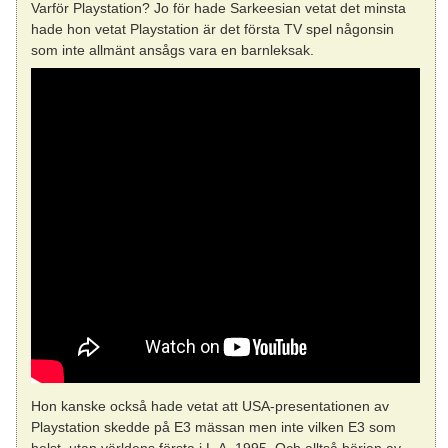
Varför Playstation? Jo för hade Sarkeesian vetat det minsta
hade hon vetat Playstation är det första TV spel någonsin
som inte allmänt ansågs vara en barnleksak.
Hon kanske också hade vetat att USA-presentationen av
Playstation skedde på E3 mässan men inte vilken E3 som
helst, utan världens första i L.A. 1995. Och alltså början av