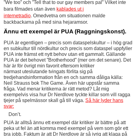
”We too” och ”Tell that to our gay members pal” Vilket inte
bara filmades utan även
kablades ut i
internetradio
.
Omedvetna om situationen malde
backbackarna på med sina hejaramsor.
Ännu ett exempel är PUA (Raggningskonst).
PUA är egentligen – precis som dataspelskultur – i hög grad
en subkultur till nördkultur och precis som dataspel uppfyller
PUA inte främst ett nytt behov utan ett gammalt. Gällande
PUA är det behovet ”Brotherhood” (mer om det senare). Det
här är för övrigt min favorit eftersom kritiker
närmast uteslutande tvingats förlita sig på
tredjehandsinformation från en och samma dåliga källa:
Neil Strauss bok The Game. Även här uppstår samma
fråga. Vad menar kritikerna är rätt metod? Låt mig
exempelvis visa hur Dr Nerdlove tyckte killar som vill ragga
tjejer på spelmässor skall gå till väga.
Så här lyder hans
svar:
Don’t.
PUA är alltså ännu ett exempel där kritiker är bättre på att
peka ut fel än att komma med exempel på vem som gör ett
bra jobb. Faktum är att Dr Nerdlove är så ivrig att klaga på