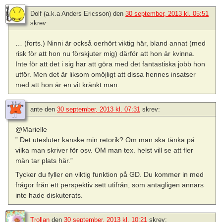
Dolf (a.k.a Anders Ericsson)
den
30 september, 2013 kl. 05:51
skrev:
… (forts.) Ninni är också oerhört viktig här, bland annat (med
risk för att hon nu förskjuter mig) därför att hon är kvinna.
Inte för att det i sig har att göra med det fantastiska jobb hon
utför. Men det är liksom omöjligt att dissa hennes insatser
med att hon är en vit kränkt man.
ante
den
30 september, 2013 kl. 07:31
skrev:
@Marielle
” Det utesluter kanske min retorik? Om man ska tänka på
vilka man skriver för osv. OM man tex. helst vill se att fler
män tar plats här.”
Tycker du fyller en viktig funktion på GD. Du kommer in med
frågor från ett perspektiv sett utifrån, som antagligen annars
inte hade diskuterats.
Trollan
den
30 september, 2013 kl. 10:21
skrev: