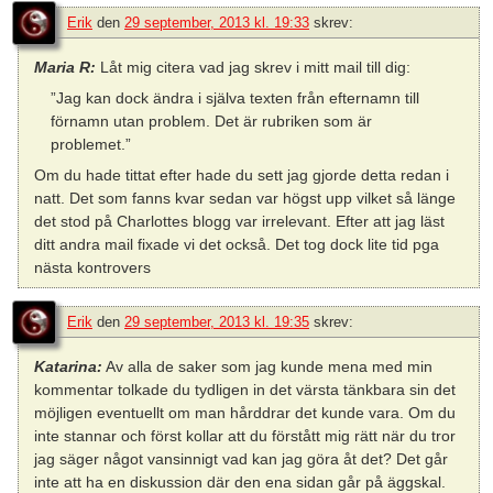
Erik
den
29 september, 2013 kl. 19:33
skrev:
Maria R:
Låt mig citera vad jag skrev i mitt mail till dig:
”Jag kan dock ändra i själva texten från efternamn till
förnamn utan problem. Det är rubriken som är
problemet.”
Om du hade tittat efter hade du sett jag gjorde detta redan i
natt. Det som fanns kvar sedan var högst upp vilket så länge
det stod på Charlottes blogg var irrelevant. Efter att jag läst
ditt andra mail fixade vi det också. Det tog dock lite tid pga
nästa kontrovers
Erik
den
29 september, 2013 kl. 19:35
skrev:
Katarina:
Av alla de saker som jag kunde mena med min
kommentar tolkade du tydligen in det värsta tänkbara sin det
möjligen eventuellt om man hårddrar det kunde vara. Om du
inte stannar och först kollar att du förstått mig rätt när du tror
jag säger något vansinnigt vad kan jag göra åt det? Det går
inte att ha en diskussion där den ena sidan går på äggskal.