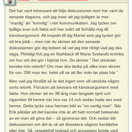
Det har varit intressant att följa diskussionen som har varit de
senaste dagarna, och jag inser att jag tydligen är mer
”manlig” än ”kvinnlig” i min kommunikation. Jag tycker om
tydliga svar och fakta och har svårt att förhålla mig till
känsloargument. All respekt till dig Mariel som jag tycker gör
ett bra jobb – men när du skriver att den senaste
diskussionen gör dig ledsen så vet jag inte riktigt vad jag ska
säga. Plötsligt fick jag en flashback till Maria Svelands krönika
om hur ont det gör i hjärtat mm. Du skriver ” Det utesluter
kanske min retorik? Om man ska tänka på vilka man skriver
för osv. OM man tex. helst vill se att fler män tar plats här.”
Men vad jag förstått så är det ingen som vill utesluta någon
sorts retorik. Förutom att besvara ett känsloargument med
fakta. Hon skriver att en 38-årig man langade sprit och
cigaretter till henne när hon var 14 och sedan hade sex med
henne. Detta tycks vara hennes bild av ”en vanlig man”. När
Erik påtalar att det kanske inte är ett helt normalt beteende
av en man att göra det – så ignoreras det. Och sedan blir
diskussionen om det är ok att dissekera någons berättelse
eller inte. Så, respektfull tystnad och acceptans borde varit