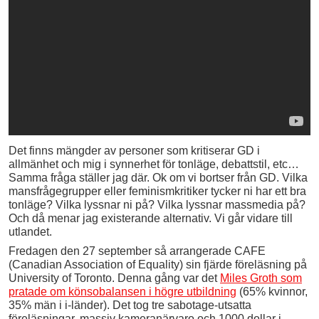
Det finns mängder av personer som kritiserar GD i
allmänhet och mig i synnerhet för tonläge, debattstil, etc…
Samma fråga ställer jag där. Ok om vi bortser från GD. Vilka
mansfrågegrupper eller feminismkritiker tycker ni har ett bra
tonläge? Vilka lyssnar ni på? Vilka lyssnar massmedia på?
Och då menar jag existerande alternativ. Vi går vidare till
utlandet.
Fredagen den 27 september så arrangerade CAFE
(Canadian Association of Equality) sin fjärde föreläsning på
University of Toronto. Denna gång var det
Miles Groth som
pratade om könsobalansen i högre utbildning
(65% kvinnor,
35% män i i-länder). Det tog tre sabotage-utsatta
föreläsningar, massiv kameranärvaro och 1000 dollar i