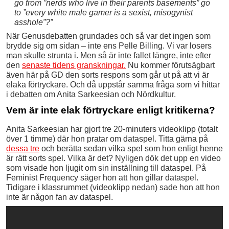
go from ”nerds who live in their parents basements” go
to ”every white male gamer is a sexist, misogynist
asshole”?”
När Genusdebatten grundades och så var det ingen som
brydde sig om sidan – inte ens Pelle Billing. Vi var losers
man skulle strunta i. Men så är inte fallet längre, inte efter
den
senaste tidens granskningar.
Nu kommer förutsägbart
även här på GD den sorts respons som går ut på att vi är
elaka förtryckare. Och då uppstår samma fråga som vi hittar
i debatten om Anita Sarkeesian och Nördkultur.
Vem är inte elak förtryckare enligt kritikerna?
Anita Sarkeesian har gjort tre 20-minuters videoklipp (totalt
över 1 timme) där hon pratar om dataspel. Titta gärna på
dessa tre
och berätta sedan vilka spel som hon enligt henne
är rätt sorts spel. Vilka är det? Nyligen dök det upp en video
som visade hon ljugit om sin inställning till dataspel. På
Feminist Frequency säger hon att hon gillar dataspel.
Tidigare i klassrummet (videoklipp nedan) sade hon att hon
inte är någon fan av dataspel.