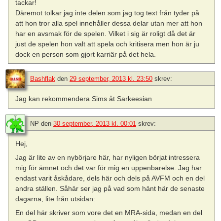
tackar!
Däremot tolkar jag inte delen som jag tog text från tyder på
att hon tror alla spel innehåller dessa delar utan mer att hon
har en avsmak för de spelen. Vilket i sig är roligt då det är
just de spelen hon valt att spela och kritisera men hon är ju
dock en person som gjort karriär på det hela.
Bashflak
den
29 september, 2013 kl. 23:50
skrev:
Jag kan rekommendera Sims åt Sarkeesian
NP
den
30 september, 2013 kl. 00:01
skrev:
Hej,
Jag är lite av en nybörjare här, har nyligen börjat intressera
mig för ämnet och det var för mig en uppenbarelse. Jag har
endast varit åskådare, dels här och dels på AVFM och en del
andra ställen. Såhär ser jag på vad som hänt här de senaste
dagarna, lite från utsidan:
En del här skriver som vore det en MRA-sida, medan en del