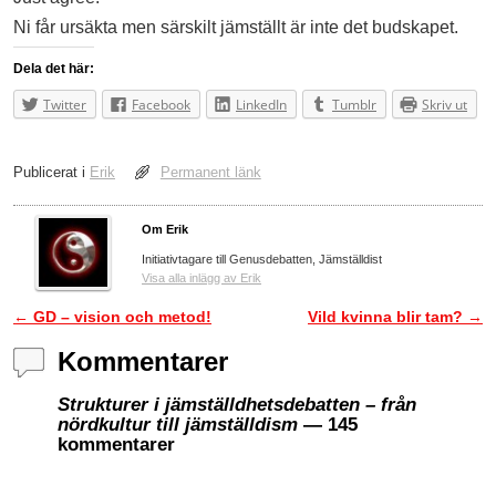
Ni får ursäkta men särskilt jämställt är inte det budskapet.
Dela det här:
Twitter
Facebook
LinkedIn
Tumblr
Skriv ut
Publicerat i
Erik
Permanent länk
Om Erik
Initiativtagare till Genusdebatten, Jämställdist
Visa alla inlägg av Erik
←
GD – vision och metod!
Vild kvinna blir tam?
→
Inläggsnavigering
Kommentarer
Strukturer i jämställdhetsdebatten – från
nördkultur till jämställdism
— 145
kommentarer