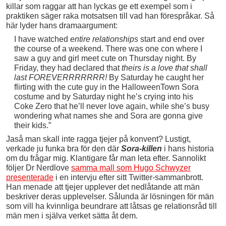
killar som raggar att han lyckas ge ett exempel som i
praktiken säger raka motsatsen till vad han förespråkar. Så
här lyder hans dramaargument:
I have watched
entire relationships
start and end over
the course of a weekend. There was one con where I
saw a guy and girl meet cute on Thursday night. By
Friday, they had declared that
theirs is a love that shall
last FOREVERRRRRRR!
By Saturday he caught her
flirting with the cute guy in the HalloweenTown Sora
costume and by Saturday night he’s crying into his
Coke Zero that he’ll never love again, while she’s busy
wondering what names she and Sora are gonna give
their kids.”
Jaså man skall inte ragga tjejer på konvent? Lustigt,
verkade ju funka bra för den där
Sora-killen
i hans historia
om du frågar mig. Klantigare får man leta efter. Sannolikt
följer Dr Nerdlove
samma mall som Hugo Schwyzer
presenterade
i en intervju efter sitt Twitter-sammanbrott.
Han menade att tjejer upplever det nedlåtande att män
beskriver deras upplevelser. Sålunda är lösningen för män
som vill ha kvinnliga beundrare att låtsas ge relationsråd till
män men i själva verket sätta åt dem.