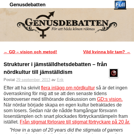
Genusdebatten
Hoppa till huvudinnehåll
Hoppa till sekundärt innehåll
←
GD – vision och metod!
Vild kvinna blir tam?
→
Inläggsnavigering
Strukturer i jämställdhetsdebatten – från
nördkultur till jämställdism
Postat
29 september, 2013
av
Erik
Efter att ha skrivit
flera inlägg om nördkultur
så är det ingen
överraskning för mig att se att den senaste tidens
kontroverser med tillhörande diskussion om
GD:s vision.
När nördar började skapa en egen kultur betraktades de
som losers. Sedan när de nådde framgångar försvann
loserstämplen och snart plockades förtryckarstämpeln fram
istället.
Från stigmat förlorare till stigmat förtryckare på 20 år.
”How in a span of 20 years did the stigmata of gamers