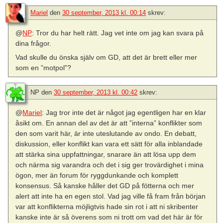
Mariel
den
30 september, 2013 kl. 00:14
skrev:
@
NP
: Tror du har helt rätt. Jag vet inte om jag kan svara på
dina frågor.
Vad skulle du önska själv om GD, att det är brett eller mer
som en ”motpol”?
NP
den
30 september, 2013 kl. 00:42
skrev:
@
Mariel
: Jag tror inte det är något jag egentligen har en klar
åsikt om. En annan del av det är att ”interna” konflikter som
den som varit här, är inte uteslutande av ondo. En debatt,
diskussion, eller konflikt kan vara ett sätt för alla inblandade
att stärka sina uppfattningar, snarare än att lösa upp dem
och närma sig varandra och det i sig ger trovärdighet i mina
ögon, mer än forum för ryggdunkande och komplett
konsensus. Så kanske håller det GD på fötterna och mer
alert att inte ha en egen stol. Vad jag ville få fram från början
var att konflikterna möjligtvis hade sin rot i att ni skribenter
kanske inte är så överens som ni trott om vad det här är för