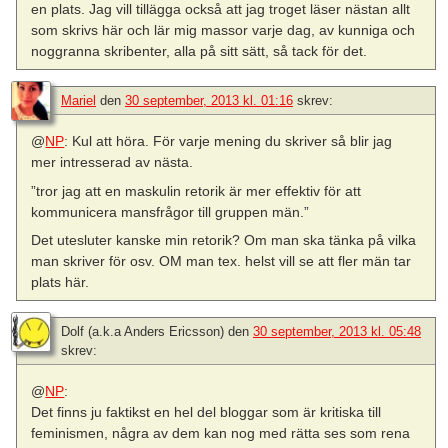
en plats. Jag vill tillägga också att jag troget läser nästan allt
som skrivs här och lär mig massor varje dag, av kunniga och
noggranna skribenter, alla på sitt sätt, så tack för det.
Mariel
den
30 september, 2013 kl. 01:16
skrev:
@
NP
: Kul att höra. För varje mening du skriver så blir jag
mer intresserad av nästa.
”tror jag att en maskulin retorik är mer effektiv för att
kommunicera mansfrågor till gruppen män.”
Det utesluter kanske min retorik? Om man ska tänka på vilka
man skriver för osv. OM man tex. helst vill se att fler män tar
plats här.
Dolf (a.k.a Anders Ericsson)
den
30 september, 2013 kl. 05:48
skrev:
@
NP
:
Det finns ju faktikst en hel del bloggar som är kritiska till
feminismen, några av dem kan nog med rätta ses som rena