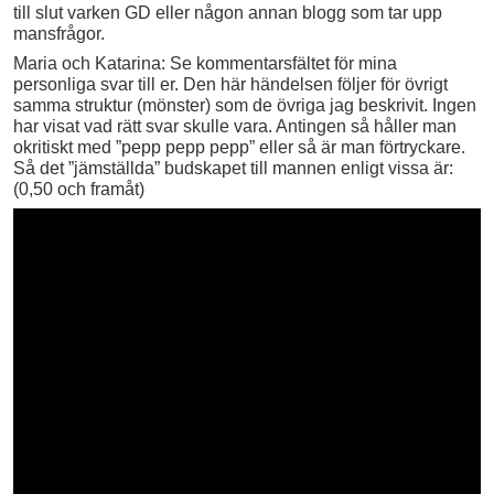
till slut varken GD eller någon annan blogg som tar upp
mansfrågor.
Maria och Katarina: Se kommentarsfältet för mina
personliga svar till er. Den här händelsen följer för övrigt
samma struktur (mönster) som de övriga jag beskrivit. Ingen
har visat vad rätt svar skulle vara. Antingen så håller man
okritiskt med ”pepp pepp pepp” eller så är man förtryckare.
Så det ”jämställda” budskapet till mannen enligt vissa är:
(0,50 och framåt)