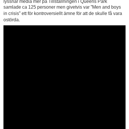
lyssnar media mer på Tillställningen i Queens Park
samlade ca 125 personer men givetvis var
”Men and boys
in crisis” ett för kontroversiellt ämne för att de skulle få vara
ostörda.