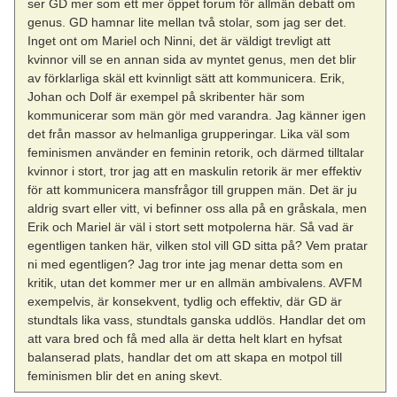
ser GD mer som ett mer öppet forum för allmän debatt om
genus. GD hamnar lite mellan två stolar, som jag ser det.
Inget ont om Mariel och Ninni, det är väldigt trevligt att
kvinnor vill se en annan sida av myntet genus, men det blir
av förklarliga skäl ett kvinnligt sätt att kommunicera. Erik,
Johan och Dolf är exempel på skribenter här som
kommunicerar som män gör med varandra. Jag känner igen
det från massor av helmanliga grupperingar. Lika väl som
feminismen använder en feminin retorik, och därmed tilltalar
kvinnor i stort, tror jag att en maskulin retorik är mer effektiv
för att kommunicera mansfrågor till gruppen män. Det är ju
aldrig svart eller vitt, vi befinner oss alla på en gråskala, men
Erik och Mariel är väl i stort sett motpolerna här. Så vad är
egentligen tanken här, vilken stol vill GD sitta på? Vem pratar
ni med egentligen? Jag tror inte jag menar detta som en
kritik, utan det kommer mer ur en allmän ambivalens. AVFM
exempelvis, är konsekvent, tydlig och effektiv, där GD är
stundtals lika vass, stundtals ganska uddlös. Handlar det om
att vara bred och få med alla är detta helt klart en hyfsat
balanserad plats, handlar det om att skapa en motpol till
feminismen blir det en aning skevt.