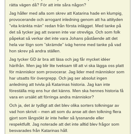
rätta vägen då? För att inte såra någon?
Jag håller med alla som skrev att Katarina hade en klumpig,
provocerande och arrogant inledning genom att ha attityden
”vita kränkta män” redan från första inlägget. Med tanke på
det så tycker jag att svaren inte var otrevliga. Och som folk
påpekat så verkar det inte vara Johans påstående att det
hela var lögn som ”skrämde” iväg henne med tanke på vad
hon skrev på andra ställen.
Jag tycker GD är bra att läsa och jag får mycket idéer
härifrån. Men jag blir lite tveksam till att vi ska lägga oss platt
för människor som provocerar. Jag lider med människor som
har utsatts för övergrepp. Och jag ser absolut ingen
anledning att tvivla på Katarinas historia. Jag kan inte
föreställa mig ens hur det känns. Men ska hennes historia få
vara en ursäkt att förringa andra människor?
Och ja, det är tydligt att det blev olika sorters tolkningar av
vad hon skrivit – men att som du anse att den tolkning flera
gjort som långsökt är inte heller så lyssnande eller
respektfullt. Jag noterade att det inte alltid blev frågor som
besvarades från Katarinas håll.