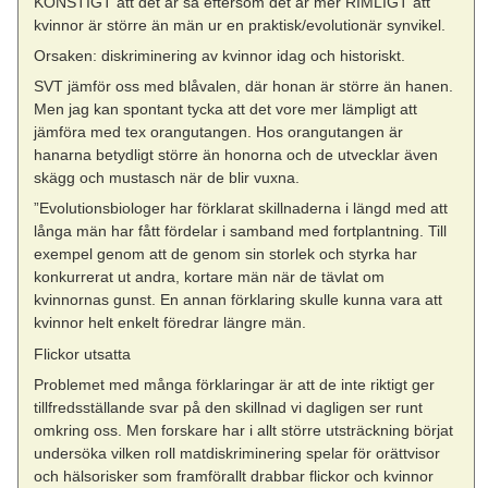
KONSTIGT att det är så eftersom det är mer RIMLIGT att
kvinnor är större än män ur en praktisk/evolutionär synvikel.
Orsaken: diskriminering av kvinnor idag och historiskt.
SVT jämför oss med blåvalen, där honan är större än hanen.
Men jag kan spontant tycka att det vore mer lämpligt att
jämföra med tex orangutangen. Hos orangutangen är
hanarna betydligt större än honorna och de utvecklar även
skägg och mustasch när de blir vuxna.
”Evolutionsbiologer har förklarat skillnaderna i längd med att
långa män har fått fördelar i samband med fortplantning. Till
exempel genom att de genom sin storlek och styrka har
konkurrerat ut andra, kortare män när de tävlat om
kvinnornas gunst. En annan förklaring skulle kunna vara att
kvinnor helt enkelt föredrar längre män.
Flickor utsatta
Problemet med många förklaringar är att de inte riktigt ger
tillfredsställande svar på den skillnad vi dagligen ser runt
omkring oss. Men forskare har i allt större utsträckning börjat
undersöka vilken roll matdiskriminering spelar för orättvisor
och hälsorisker som framförallt drabbar flickor och kvinnor