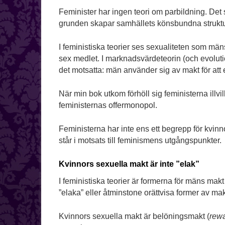
Feminister har ingen teori om parbildning. Det
grunden skapar samhällets könsbundna struktu
I feministiska teorier ses sexualiteten som män
sex medlet. I marknadsvärdeteorin (och evoluti
det motsatta: män använder sig av makt för att 
När min bok utkom förhöll sig feministerna illvi
feministernas offermonopol.
Feministerna har inte ens ett begrepp för kvin
står i motsats till feminismens utgångspunkter.
Kvinnors sexuella makt är inte ”elak”
I feministiska teorier är formerna för mäns makt
”elaka” eller åtminstone orättvisa former av mak
Kvinnors sexuella makt är belöningsmakt (
rew