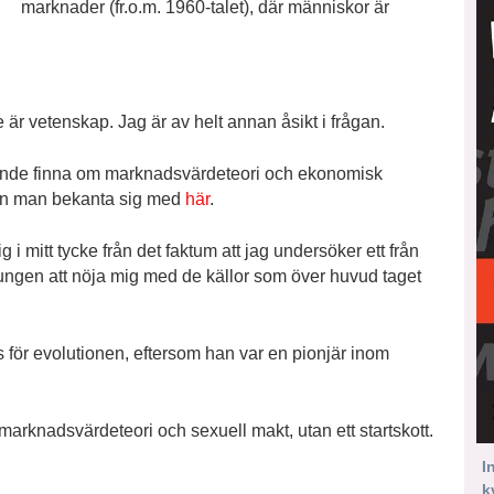
marknader (fr.o.m. 1960-talet), där människor är
e är vetenskap. Jag är av helt annan åsikt i frågan.
 kunde finna om marknadsvärdeteori och ekonomisk
kan man bekanta sig med
här
.
i mitt tycke från det faktum att jag undersöker ett från
tvungen att nöja mig med de källor som över huvud taget
s för evolutionen, eftersom han var en pionjär inom
marknadsvärdeteori och sexuell makt, utan ett startskott.
I
k