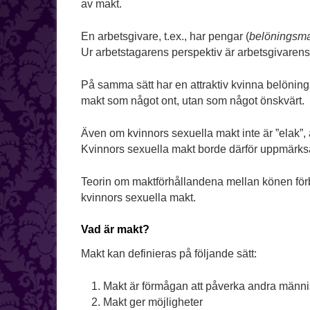
av makt.
En arbetsgivare, t.ex., har pengar (
belöningsma
Ur arbetstagarens perspektiv är arbetsgivarens
På samma sätt har en attraktiv kvinna belöning
makt som något ont, utan som något önskvärt.
Även om kvinnors sexuella makt inte är ”elak”, 
Kvinnors sexuella makt borde därför uppmärksa
Teorin om maktförhållandena mellan könen förbl
kvinnors sexuella makt.
Vad är makt?
Makt kan definieras på följande sätt:
Makt är förmågan att påverka andra männi
Makt ger möjligheter