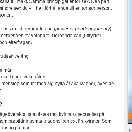
källa till makt. Samma princip gäller för sex. Den part
mindre sex du vill ha i förhållande till en annan person,
rsonen.
ersons makt-beroendeteori (
power-dependency theory
).
ka beroenden av varandra. Beroende kan (uttryckt i
och efterfrågan.
vudsak tre ting:
än män
 makt i ung vuxenålder
dimension som för med sig nytta åt alla kvinnor, även de
.
n?
frågeöverskott som riktas mot kvinnors sexualitet på
nom parbildningsmarknadens kontext än kvinnor. Som
innor än på män.
N