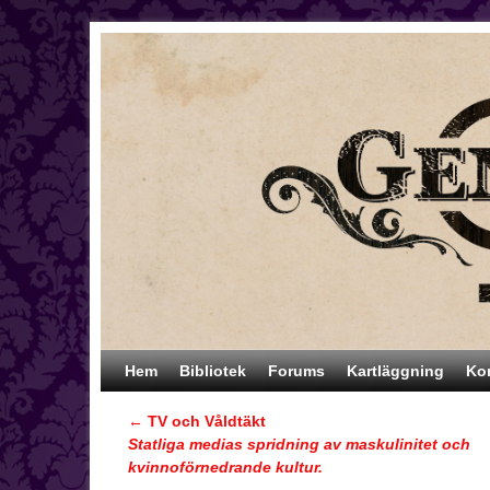
Hoppa till huvudinnehåll
Hoppa till sekundärt innehåll
Hem
Bibliotek
Forums
Kartläggning
Ko
←
TV och Våldtäkt
Inläggsnavigering
Statliga medias spridning av maskulinitet och
kvinnoförnedrande kultur.