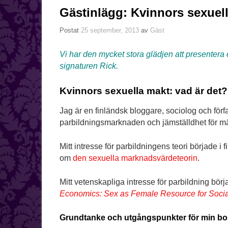
Gästinlägg: Kvinnors sexuell
Postat
25 september, 2013
av
Gäst
Vi har den mycket stora glädjen att presentera
signaturen Rick.
Kvinnors sexuella makt: vad är det?
Jag är en finländsk bloggare, sociolog och förfat
parbildningsmarknaden och jämställdhet för m
Mitt intresse för parbildningens teori började 
om
den sexuella marknadsvärdeteorin
.
Mitt vetenskapliga intresse för parbildning bö
Economics: Sex as Female Resource for Social
Grundtanke och utgångspunkter för min bo