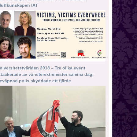
luffkunskapen IAT
niversitetstvärlden 2018 – Tre olika event
ttackerade av vänsterextremister samma dag,
eväpnad polis skyddade ett fjärde