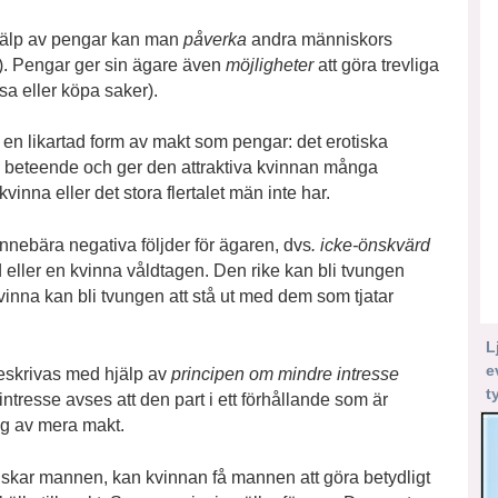
hjälp av pengar kan man
påverka
andra människors
). Pengar ger sin ägare även
möjligheter
att göra trevliga
sa eller köpa saker).
 en likartad form av makt som pengar: det erotiska
beteende och ger den attraktiva kvinnan många
kvinna eller det stora flertalet män inte har.
nnebära negativa följder för ägaren, dvs
. icke-önskvärd
d eller en kvinna våldtagen. Den rike kan bli tvungen
kvinna kan bli tvungen att stå ut med dem som tjatar
L
e
eskrivas med hjälp av
principen om mindre intresse
t
ntresse avses att den part i ett förhållande som är
ing av mera makt.
skar mannen, kan kvinnan få mannen att göra betydligt