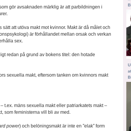
B
 som gör avsaknaden märklig är att parbildningen i
rer.
s sätt att utöva makt mot kvinnor. Makt är då målet och
onspsykologi) är förhållandet mellan orsak och verkan
erhålla sex.
lligt redan på grund av bokens titel: den hotade
U
a
nors sexuella makt, eftersom tanken om kvinnors makt
B
 – t.ex. mäns sexuella makt eller patriarkatets makt –
t, som feministerna vill bli av med.
ard power
) och belöningsmakt är inte en ”elak” form