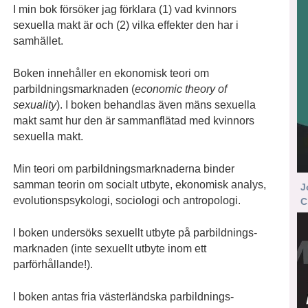
I min bok försöker jag förklara (1) vad kvinnors
sexuella makt är och (2) vilka effekter den har i
samhället.
Boken innehåller en ekonomisk teori om
parbildningsmarknaden (
economic theory of
sexuality
). I boken behandlas även mäns sexuella
makt samt hur den är sammanflätad med kvinnors
sexuella makt.
Min teori om parbildningsmarknaderna binder
samman teorin om socialt utbyte, ekonomisk analys,
J
evolutionspsykologi, sociologi och antropologi.
C
I boken undersöks sexuellt utbyte på parbildnings­
marknaden (inte sexuellt utbyte inom ett
parförhållande!).
I boken antas fria västerländska parbildnings­