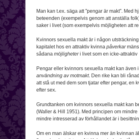
Man kan t.ex. säga att ”pengar är makt”. Med 
beteenden (exempelvis genom att anställa folk
saker i livet (som exempelvis möjligheten att re
Kvinnors sexuella makt är i någon utsträckning
kapitalet hos en attraktiv kvinna
påverkar
mäns 
sådana
möjligheter
i livet som en icke-attraktiv 
Pengar eller kvinnors sexuella makt kan även i
användning av motmakt
. Den rike kan bli råna
att stå ut med dem som tjatar efter pengar, en 
efter sex.
Grundtanken om kvinnors sexuella makt kan b
(Waller & Hill 1951). Med principen om mindre i
mindre intresserad av förhållandet är i besittn
Om en man älskar en kvinna mer än kvinnan äl