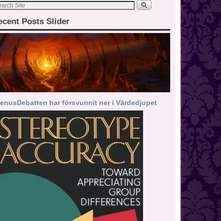
ecent Posts Slider
enusDebatten har försvunnit ner i Värdedjupet