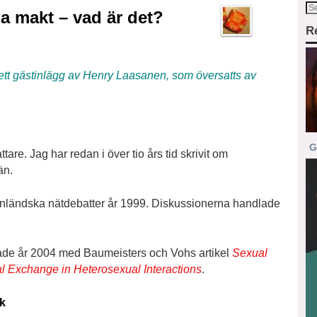
a makt – vad är det?
R
 ett gästinlägg av Henry Laasanen, som översatts av
G
tare. Jag har redan i över tio års tid skrivit om
än.
i finländska nätdebatter år 1999. Diskussionerna handlade
rjade år 2004 med Baumeisters och Vohs artikel
Sexual
 Exchange in Heterosexual Interactions
.
k