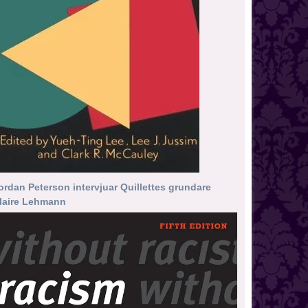
ordan Peterson intervjuar Quillettes grundare
laire Lehmann