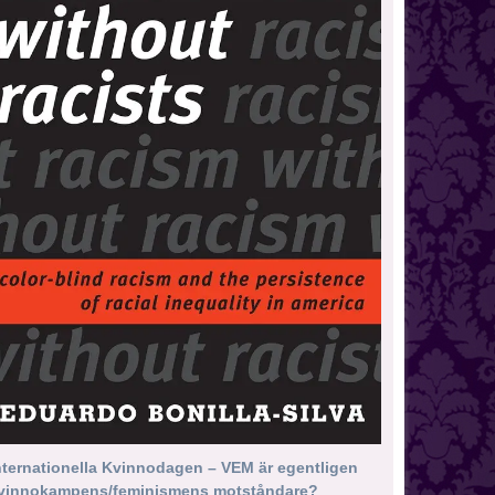
nternationella Kvinnodagen – VEM är egentligen
vinnokampens/feminismens motståndare?