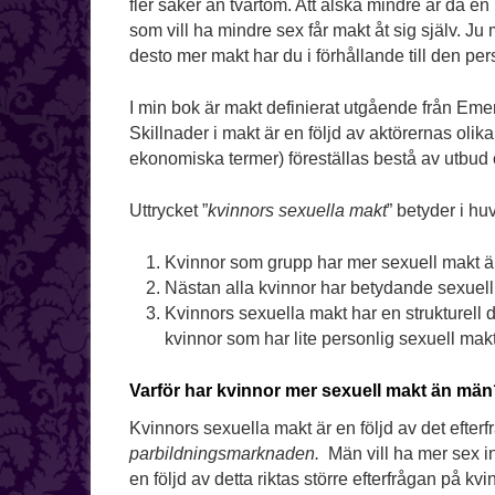
fler saker än tvärtom. Att älska mindre är då en 
som vill ha mindre sex får makt åt sig själv. Ju 
desto mer makt har du i förhållande till den pe
I min bok är makt definierat utgående från Em
Skillnader i makt är en följd av aktörernas oli
ekonomiska termer) föreställas bestå av utbud 
Uttrycket ”
kvinnors sexuella makt
” betyder i hu
Kvinnor som grupp har mer sexuell makt 
Nästan alla kvinnor har betydande sexuell
Kvinnors sexuella makt har en strukturell 
kvinnor som har lite personlig sexuell makt
Varför har kvinnor mer sexuell makt än mä
Kvinnors sexuella makt är en följd av det efter
parbildningsmarknaden.
Män vill ha mer sex i
en följd av detta riktas större efterfrågan på kv