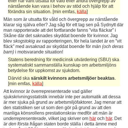
eller har varit utsatta för våld eller andra övergrepp av
närstående kan vara i behov av stöd och hjälp för att
förändra sin situation. [min emfas,
källa
]
Män som är utsatta för våld och övergrepp av närstående
klarar sig själva eller? Jag såg för ett tag sen på Sydnytt där
man rapporterade att det fortfarande fanns ”vita fläckar” i
Skåne där det saknades skyddat boende för kvinnor. Jag
blev
skogstokig
av rapporteringen, för hela landet är en ”vit
fläck” med avsaknad av skyddat boende för
män (och deras
barn)
i motsvarande situation!
Statens beredning för medicinsk utvärdering (SBU) ska
systematiskt sammanställa kunskap om arbetsmiljöns
betydelse för uppkomst av sjukdom.
Därvid ska
särskilt kvinnors arbetsmiljöer beaktas
.
[min emfas,
källa
]
Att kvinnor är överrepresenterade vad gäller
sjukskrivningsstatistik innebär inte per automatik att dessa
är mer sjuka på grund av arbetsmiljöfaktorer. Jag menar att
den statistiken ser ut som den gör på grund av att den
manliga könsrollens prestationskrav medför att män är
underrepresenterade
, vilket jag skriver om
här
och
här
. Det
är
den första frågan
staten borde ställa i detta ämne med