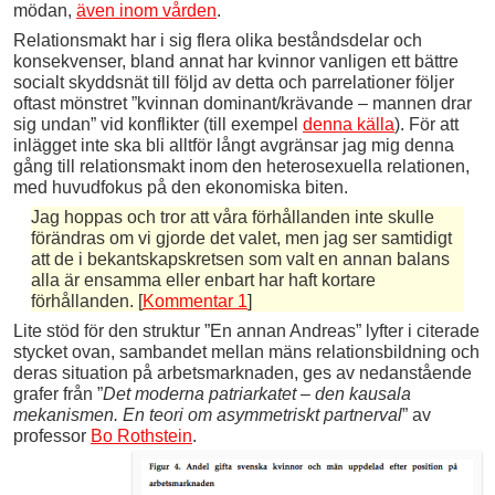
mödan,
även inom vården
.
Relationsmakt har i sig flera olika beståndsdelar och
konsekvenser, bland annat har kvinnor vanligen ett bättre
socialt skyddsnät till följd av detta och parrelationer följer
oftast mönstret ”kvinnan dominant/krävande – mannen drar
sig undan” vid konflikter (till exempel
denna källa
). För att
inlägget inte ska bli alltför långt avgränsar jag mig denna
gång till relationsmakt inom den heterosexuella relationen,
med huvudfokus på den ekonomiska biten.
Jag hoppas och tror att våra förhållanden inte skulle
förändras om vi gjorde det valet, men jag ser samtidigt
att de i bekantskapskretsen som valt en annan balans
alla är ensamma eller enbart har haft kortare
förhållanden. [
Kommentar 1
]
Lite stöd för den struktur ”En annan Andreas” lyfter i citerade
stycket ovan, sambandet mellan mäns relationsbildning och
deras situation på arbetsmarknaden, ges av nedanstående
grafer från ”
Det moderna patriarkatet – den kausala
mekanismen. En teori om asymmetriskt partnerval
” av
professor
Bo Rothstein
.