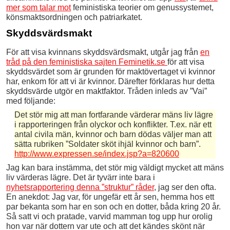
mer som talar mot
feministiska teorier om genussystemet,
könsmaktsordningen och patriarkatet.
Skyddsvärdsmakt
För att visa kvinnans skyddsvärdsmakt, utgår jag från
en
tråd på den feministiska sajten Feminetik.se
för att visa
skyddsvärdet som är grunden för maktövertaget vi kvinnor
har, enkom för att vi är kvinnor. Därefter förklaras hur detta
skyddsvärde utgör en maktfaktor. Tråden inleds av ”Vai”
med följande:
Det stör mig att man fortfarande värderar mäns liv lägre
i rapporteringen från olyckor och konflikter. T.ex. när ett
antal civila män, kvinnor och barn dödas väljer man att
sätta rubriken ”Soldater sköt ihjäl kvinnor och barn”.
http://www.expressen.se/index.jsp?a=820600
Jag kan bara instämma, det stör mig väldigt mycket att mäns
liv värderas lägre. Det är tyvärr inte bara i
nyhetsrapportering denna ”struktur” råder
, jag ser den ofta.
En anekdot: Jag var, för ungefär ett år sen, hemma hos ett
par bekanta som har en son och en dotter, båda kring 20 år.
Så satt vi och pratade, varvid mamman tog upp hur orolig
hon var när dottern var ute och att det kändes skönt när