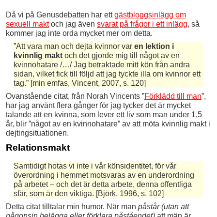
Då vi på Genusdebatten har ett
gästbloggsinlägg om
sexuell makt
och jag även
svarat på frågor i ett inlägg
, så
kommer jag inte orda mycket mer om detta.
”Att vara man och dejta kvinnor var
en lektion i
kvinnlig makt
och det gjorde mig till något av en
kvinnohatare /…/ Jag betraktade mitt kön från andra
sidan, vilket fick till följd att jag tyckte illa om kvinnor ett
tag.” [min emfas, Vincent, 2007, s. 120]
Ovanstående citat, från Norah Vincents ”
Förklädd till man
”,
har jag använt flera gånger för jag tycker det är mycket
talande att en kvinna, som lever ett liv som man under 1,5
år, blir ”något av en kvinnohatare” av att möta kvinnlig makt i
dejtingsituationen.
Relationsmakt
Samtidigt hotas vi inte i vår könsidentitet, för vår
överordning i hemmet motsvaras av en underordning
på arbetet – och det är detta arbete, denna offentliga
sfär, som är den viktiga. [Björk, 1996, s. 102]
Detta citat tilltalar min humor. När man
påstår (utan att
någonsin belägga eller förklara påståendet)
att män är