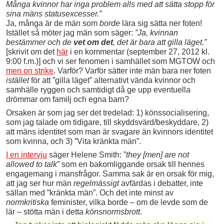
Många kvinnor har inga problem alls med att sätta stopp för
sina mäns statusexcesser.”
Ja, många är de män som
borde
lära sig sätta ner foten!
Istället så möter jag män som säger:
”Ja, kvinnan
bestämmer och de
vet om det
, det är bara att gilla läget.”
[skrivit om det
här
i en kommentar (september 27, 2012 kl.
9:00 f.m.)] och vi ser fenomen i samhället som MGTOW och
men on strike
. Varför? Varför sätter inte män bara ner foten
istället
för att ”gilla läget” alternativt vända kvinnor och
samhälle ryggen och samtidigt då ge upp eventuella
drömmar om familj och egna barn?
Orsaken är som jag ser det tredelad: 1) könssocialisering,
som jag talade om tidigare, till skyddsvärd/beskyddare, 2)
att mäns identitet som man är svagare än kvinnors identitet
som kvinna, och 3) ”Vita kränkta män”.
I en intervju
säger Helene Smith: ”
they [men] are not
allowed to talk
” som en bakomliggande orsak till hennes
engagemang i mansfrågor. Samma sak är en orsak för mig,
att jag ser hur män
regelmässigt
avfärdas i debatter, inte
sällan med ”kränkta män”. Och det inte minst av
normkritiska
feminister, vilka borde – om de levde som de
lär – stötta män i detta
könsnormsbrott
.