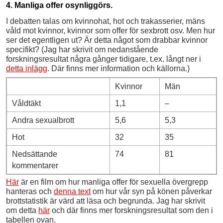
4. Manliga offer osynliggörs.
I debatten talas om kvinnohat, hot och trakasserier, mäns
våld mot kvinnor, kvinnor som offer för sexbrott osv. Men hur
ser det egentligen ut? Är detta något som drabbar kvinnor
specifikt? (Jag har skrivit om nedanstående
forskningsresultat några gånger tidigare, t.ex. långt ner i
detta inlägg
. Där finns mer information och källorna.)
Kvinnor
Män
Våldtäkt
1,1
–
Andra sexualbrott
5,6
5,3
Hot
32
35
Nedsättande
74
81
kommentarer
Här
är en film om hur manliga offer för sexuella övergrepp
hanteras och
denna text
om hur vår syn på könen påverkar
brottstatistik är värd att läsa och begrunda. Jag har skrivit
om detta
här
och där finns mer forskningsresultat som den i
tabellen ovan.