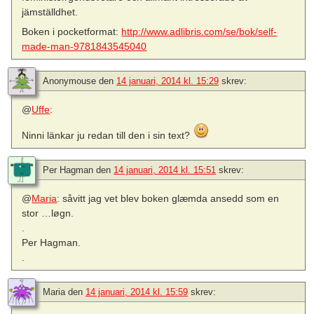
jämställdhet.
Boken i pocketformat:
http://www.adlibris.com/se/bok/self-
made-man-9781843545040
Anonymouse
den
14 januari, 2014 kl. 15:29
skrev:
@
Uffe
:
Ninni länkar ju redan till den i sin text?
Per Hagman
den
14 januari, 2014 kl. 15:51
skrev:
@
Maria
: såvitt jag vet blev boken glæmda ansedd som en
stor …løgn.
.
Per Hagman.
.
Maria
den
14 januari, 2014 kl. 15:59
skrev: