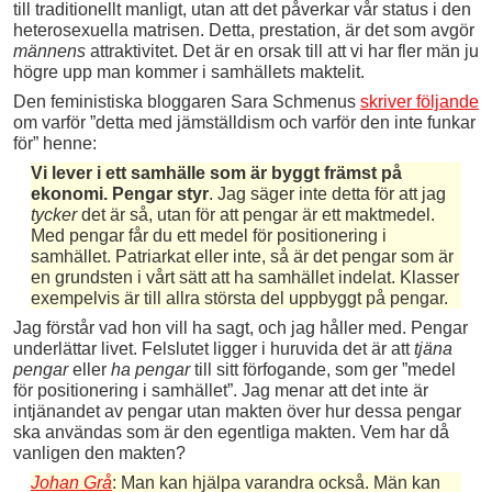
till traditionellt manligt, utan att det påverkar vår status i den
heterosexuella matrisen. Detta, prestation, är det som avgör
männens
attraktivitet. Det är en orsak till att vi har fler män ju
högre upp man kommer i samhällets maktelit.
Den feministiska bloggaren Sara Schmenus
skriver följande
om varför ”detta med jämställdism och varför den inte funkar
för” henne:
Vi lever i ett samhälle som är byggt främst på
ekonomi. Pengar styr
. Jag säger inte detta för att jag
tycker
det är så, utan för att pengar är ett maktmedel.
Med pengar får du ett medel för positionering i
samhället. Patriarkat eller inte, så är det pengar som är
en grundsten i vårt sätt att ha samhället indelat. Klasser
exempelvis är till allra största del uppbyggt på pengar.
Jag förstår vad hon vill ha sagt, och jag håller med. Pengar
underlättar livet. Felslutet ligger i huruvida det är att
tjäna
pengar
eller
ha pengar
till sitt förfogande, som ger ”medel
för positionering i samhället”. Jag menar att det inte är
intjänandet av pengar utan makten över hur dessa pengar
ska användas som är den egentliga makten. Vem har då
vanligen den
makten?
Johan Grå
: Man kan hjälpa varandra också. Män kan