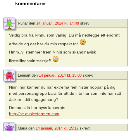
kommentarer
Runar
den
14 januari, 2014 kl. 14:48
skrev:
Veldig bra fra Ninni, som vanlig. Du må nedlegge ett enormt
arbeide og det har du min respekt for
Hmm..vi stemmer frem Ninni som skandinavisk
likestillingsministersjef!
Lennart
den
14 januari, 2014 kl. 15:08
skrev:
Ninni hur känner du när extrema feminister hoppar på dig
med personangrepp bara för att du inte har som inte har rätt
åsikter i ditt engagemang?
Denna sida har nyss lanserats
http://se.avoiceformen.com
Maria
den
14 januari, 2014 kl. 15:12
skrev: