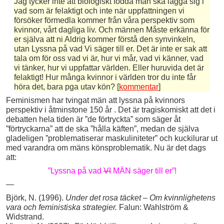
Jag tycker inte att biologiskt födda män ska lägga sig i
vad som är felaktigt och inte när uppfattningen vi
försöker förmedla kommer från våra perspektiv som
kvinnor, vårt dagliga liv. Och männen Måste erkänna för
er själva att ni Aldrig kommer förstå den synvinkeln,
utan Lyssna på vad Vi säger till er. Det är inte er sak att
tala om för oss vad vi är, hur vi mår, vad vi känner, vad
vi tänker, hur vi uppfattar världen. Eller huruvida det är
felaktigt! Hur många kvinnor i världen tror du inte får
höra det, bara pga utav kön? [
kommentar
]
Feminismen har tvingat män att lyssna på kvinnors
perspektiv i åtminstone 150 år . Det är tragiskomiskt att det i
debatten hela tiden är ”de förtryckta” som säger åt
”förtryckarna” att de ska ”hålla käften”, medan de själva
gladeligen ”problematiserar maskuliniteter” och kuckilurar ut
med varandra om mäns könsproblematik. Nu är det dags
att:
”Lyssna på vad
VI
MÄN säger till er”!
—
Björk, N. (1996).
Under det rosa täcket – Om kvinnlighetens
vara och feministiska strategier.
Falun: Wahlström &
Widstrand.