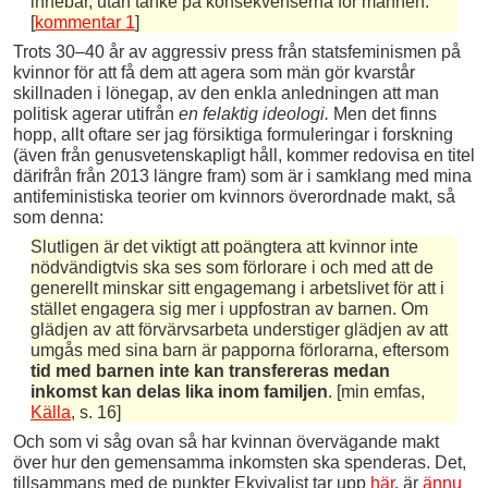
innebär, utan tanke på konsekvenserna för männen.
[
kommentar 1
]
Trots 30–40 år av aggressiv press från statsfeminismen på
kvinnor för att få dem att agera som män gör kvarstår
skillnaden i lönegap, av den enkla anledningen att man
politisk agerar utifrån
en felaktig ideologi.
Men det finns
hopp, allt oftare ser jag försiktiga formuleringar i forskning
(även från genusvetenskapligt håll, kommer redovisa en titel
därifrån från 2013 längre fram) som är i samklang med mina
antifeministiska teorier om kvinnors överordnade makt, så
som denna:
Slutligen är det viktigt att poängtera att kvinnor inte
nödvändigtvis ska ses som förlorare i och med att de
generellt minskar sitt engagemang i arbetslivet för att i
stället engagera sig mer i uppfostran av barnen. Om
glädjen av att förvärvsarbeta understiger glädjen av att
umgås med sina barn är papporna förlorarna, eftersom
tid med barnen inte kan transfereras medan
inkomst kan delas lika inom familjen
. [min emfas,
Källa
, s. 16]
Och som vi såg ovan så har kvinnan övervägande makt
över hur den gemensamma inkomsten ska spenderas. Det,
tillsammans med de punkter Ekvivalist tar upp
här
, är
ännu