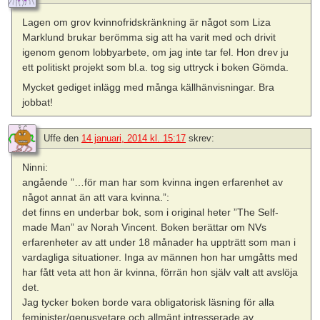
Lagen om grov kvinnofridskränkning är något som Liza
Marklund brukar berömma sig att ha varit med och drivit
igenom genom lobbyarbete, om jag inte tar fel. Hon drev ju
ett politiskt projekt som bl.a. tog sig uttryck i boken Gömda.
Mycket gediget inlägg med många källhänvisningar. Bra
jobbat!
Uffe
den
14 januari, 2014 kl. 15:17
skrev:
Ninni:
angående ”…för man har som kvinna ingen erfarenhet av
något annat än att vara kvinna.”:
det finns en underbar bok, som i original heter ”The Self-
made Man” av Norah Vincent. Boken berättar om NVs
erfarenheter av att under 18 månader ha uppträtt som man i
vardagliga situationer. Inga av männen hon har umgåtts med
har fått veta att hon är kvinna, förrän hon själv valt att avslöja
det.
Jag tycker boken borde vara obligatorisk läsning för alla
feminister/genusvetare och allmänt intresserade av