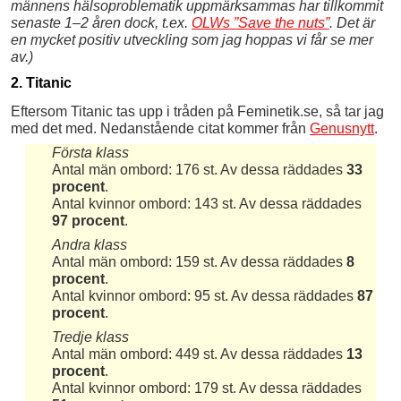
männens hälsoproblematik uppmärksammas har tillkommit
senaste 1–2 åren dock, t.ex.
OLWs ”Save the nuts”
. Det är
en mycket positiv utveckling som jag hoppas vi får se mer
av.)
2. Titanic
Eftersom Titanic tas upp i tråden på Feminetik.se, så tar jag
med det med. Nedanstående citat kommer från
Genusnytt
.
Första klass
Antal män ombord: 176 st. Av dessa räddades
33
procent
.
Antal kvinnor ombord: 143 st. Av dessa räddades
97 procent
.
Andra klass
Antal män ombord: 159 st. Av dessa räddades
8
procent
.
Antal kvinnor ombord: 95 st. Av dessa räddades
87
procent
.
Tredje klass
Antal män ombord: 449 st. Av dessa räddades
13
procent
.
Antal kvinnor ombord: 179 st. Av dessa räddades