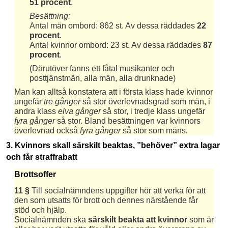
51 procent
.
Besättning:
Antal män ombord: 862 st. Av dessa räddades
22
procent
.
Antal kvinnor ombord: 23 st. Av dessa räddades
87
procent
.
(Därutöver fanns ett fåtal musikanter och
posttjänstmän, alla män, alla drunknade)
Man kan alltså konstatera att i första klass hade kvinnor
ungefär
tre gånger
så stor överlevnadsgrad som män, i
andra klass
elva gånger
så stor, i tredje klass ungefär
fyra gånger
så stor. Bland besättningen var kvinnors
överlevnad också
fyra gånger
så stor som mäns.
3. Kvinnors skall särskilt beaktas, ”behöver” extra lagar
och får straffrabatt
Brottsoffer
11 §
Till socialnämndens uppgifter hör att verka för att
den som utsatts för brott och dennes närstående får
stöd och hjälp.
Socialnämnden ska
särskilt beakta att kvinnor
som är