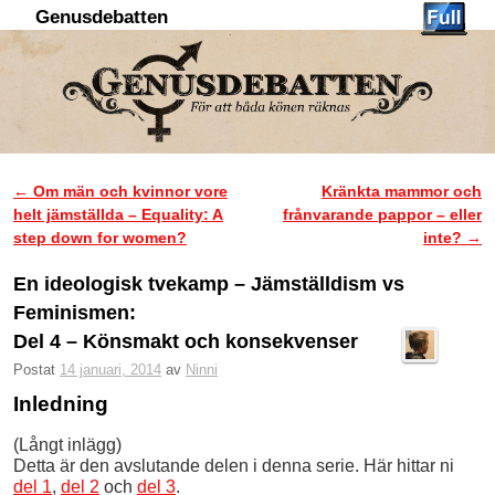
Genusdebatten
Hoppa till huvudinnehåll
Hoppa till sekundärt innehåll
←
Om män och kvinnor vore
Kränkta mammor och
Inläggsnavigering
helt jämställda – Equality: A
frånvarande pappor – eller
step down for women?
inte?
→
En ideologisk tvekamp – Jämställdism vs
Feminismen:
Del 4 – Könsmakt och konsekvenser
Postat
14 januari, 2014
av
Ninni
Inledning
(Långt inlägg)
Detta är den avslutande delen i denna serie. Här hittar ni
del 1
,
del 2
och
del 3
.