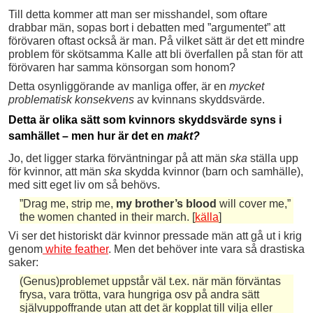
Till detta kommer att man ser misshandel, som oftare
drabbar män, sopas bort i debatten med ”argumentet” att
förövaren oftast också är man. På vilket sätt är det ett mindre
problem för skötsamma Kalle att bli överfallen på stan för att
förövaren har samma könsorgan som honom?
Detta osynliggörande av manliga offer, är en
mycket
problematisk konsekvens
av kvinnans skyddsvärde.
Detta är olika sätt som kvinnors skyddsvärde syns i
samhället – men hur är det en
makt?
Jo, det ligger starka förväntningar på att män
ska
ställa upp
för kvinnor, att män
ska
skydda kvinnor (barn och samhälle),
med sitt eget liv om så behövs.
”Drag me, strip me,
my brother’s blood
will cover me,”
the women chanted in their march. [
källa
]
Vi ser det historiskt där kvinnor pressade män att gå ut i krig
genom
white feather
. Men det behöver inte vara så drastiska
saker:
(Genus)problemet uppstår väl t.ex. när män förväntas
frysa, vara trötta, vara hungriga osv på andra sätt
självuppoffrande utan att det är kopplat till vilja eller