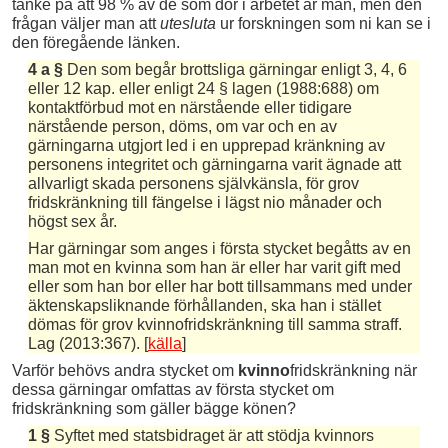
tanke på att 98 % av de som dör i arbetet är män, men den
frågan väljer man att
utesluta
ur forskningen som ni kan se i
den föregående länken.
4 a §
Den som begår brottsliga gärningar enligt 3, 4, 6
eller 12 kap. eller enligt 24 § lagen (1988:688) om
kontaktförbud mot en närstående eller tidigare
närstående person, döms, om var och en av
gärningarna utgjort led i en upprepad kränkning av
personens integritet och gärningarna varit ägnade att
allvarligt skada personens självkänsla, för grov
fridskränkning till fängelse i lägst nio månader och
högst sex år.
Har gärningar som anges i första stycket begåtts av en
man mot en kvinna som han är eller har varit gift med
eller som han bor eller har bott tillsammans med under
äktenskapsliknande förhållanden, ska han i stället
dömas för grov kvinnofridskränkning till samma straff.
Lag (2013:367). [
källa
]
Varför behövs andra stycket om
kvinno
fridskränkning när
dessa gärningar omfattas av första stycket om
fridskränkning som gäller bägge könen?
1 §
Syftet med statsbidraget är att stödja kvinnors