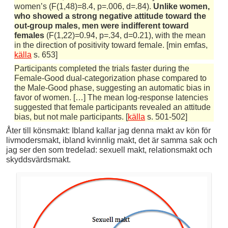
women’s (F(1,48)=8.4, p=.006, d=.84).
Unlike women,
who showed a strong negative attitude toward the
out-group males, men were indifferent toward
females
(F(1,22)=0.94, p=.34, d=0.21), with the mean
in the direction of positivity toward female. [min emfas,
källa
s. 653]
Participants completed the trials faster during the
Female-Good dual-categorization phase compared to
the Male-Good phase, suggesting an automatic bias in
favor of women. […] The mean log-response latencies
suggested that female participants revealed an attitude
bias, but not male participants. [
källa
s. 501-502]
Åter till könsmakt: Ibland kallar jag denna makt av kön för
livmodersmakt, ibland kvinnlig makt, det är samma sak och
jag ser den som tredelad: sexuell makt, relationsmakt och
skyddsvärdsmakt.