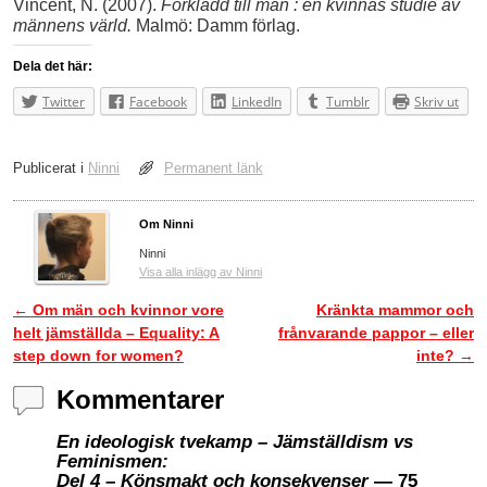
Vincent, N. (2007).
Förklädd till man : en kvinnas studie av
männens värld.
Malmö: Damm förlag.
Dela det här:
Twitter
Facebook
LinkedIn
Tumblr
Skriv ut
Publicerat i
Ninni
Permanent länk
Om Ninni
Ninni
Visa alla inlägg av Ninni
←
Om män och kvinnor vore
Kränkta mammor och
Inläggsnavigering
helt jämställda – Equality: A
frånvarande pappor – eller
step down for women?
inte?
→
Kommentarer
En ideologisk tvekamp – Jämställdism vs
Feminismen:
Del 4 – Könsmakt och konsekvenser
— 75