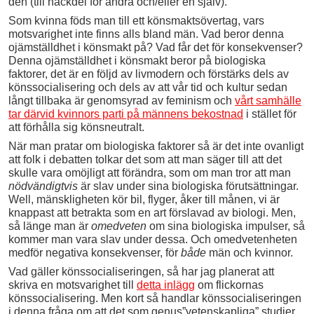
den (till nackdel för andra och/eller en själv).
Som kvinna föds man till ett könsmaktsövertag, vars
motsvarighet inte finns alls bland män. Vad beror denna
ojämställdhet i könsmakt på? Vad får det för konsekvenser?
Denna ojämställdhet i könsmakt beror på biologiska
faktorer, det är en följd av livmodern och förstärks dels av
könssocialisering och dels av att vår tid och kultur sedan
långt tillbaka är genomsyrad av feminism och
vårt samhälle
tar därvid kvinnors parti på männens bekostnad
i stället för
att förhålla sig könsneutralt.
När man pratar om biologiska faktorer så är det inte ovanligt
att folk i debatten tolkar det som att man säger till att det
skulle vara omöjligt att förändra, som om man tror att man
nödvändigtvis
är slav under sina biologiska förutsättningar.
Well, mänskligheten kör bil, flyger, åker till månen, vi är
knappast att betrakta som en art förslavad av biologi. Men,
så länge man är
omedveten
om sina biologiska impulser, så
kommer man vara slav under dessa. Och omedvetenheten
medför negativa konsekvenser, för
både
män och kvinnor.
Vad gäller könssocialiseringen, så har jag planerat att
skriva en motsvarighet till
detta inlägg
om flickornas
könssocialisering. Men kort så handlar könssocialiseringen
i denna fråga om att det som genus”vetenskapliga” studier