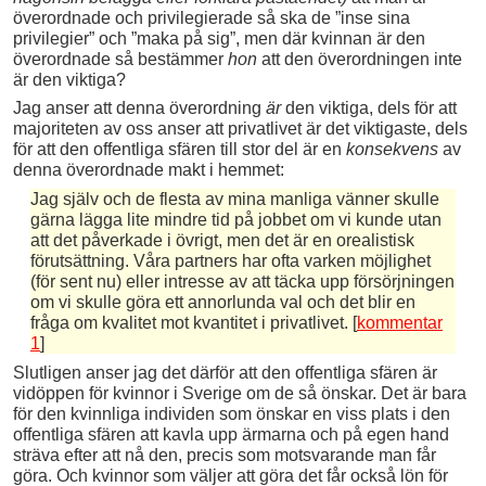
överordnade och privilegierade så ska de ”inse sina
privilegier” och ”maka på sig”, men där kvinnan är den
överordnade så bestämmer
hon
att den överordningen inte
är den viktiga?
Jag anser att denna överordning
är
den viktiga, dels för att
majoriteten av oss anser att privatlivet är det viktigaste, dels
för att den offentliga sfären till stor del är en
konsekvens
av
denna överordnade makt i hemmet:
Jag själv och de flesta av mina manliga vänner skulle
gärna lägga lite mindre tid på jobbet om vi kunde utan
att det påverkade i övrigt, men det är en orealistisk
förutsättning. Våra partners har ofta varken möjlighet
(för sent nu) eller intresse av att täcka upp försörjningen
om vi skulle göra ett annorlunda val och det blir en
fråga om kvalitet mot kvantitet i privatlivet. [
kommentar
1
]
Slutligen anser jag det därför att den offentliga sfären är
vidöppen för kvinnor i Sverige om de så önskar. Det är bara
för den kvinnliga individen som önskar en viss plats i den
offentliga sfären att kavla upp ärmarna och på egen hand
sträva efter att nå den, precis som motsvarande man får
göra. Och kvinnor som väljer att göra det får också lön för