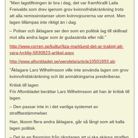
”Men lagstiftningen är bra i dag, det var framförallt Laila
Freivalds som drev igenom grov kvinnofridskränkning trots
att alla remissinstanser utom kvinnojourerna var emot. Men
lagen tillämpas inte riktigt än i dag.
– Poliser och åklagare ser den som en politisk lag till skillnad
mot alla andra lagar som är gudasända eller nåt.”
http://www.corren.se/kultur/liza-marklund-det-ar-trakigt-att-
vara-lycklig-5830823-artikel.aspx
http://www.aftonbladet.se/wendela/article10501893.ab
:
”Åklagare Lars Wilhelmsson ville inte använda lagen om grov
kvinnofridskränkning och lät anmälningarna preskriberas.
Kritisk till lagen
För Aftonbladet berättar Lars Wilhelmsson att han är kritisk till
lagen.
– Den passar inte in i det vanliga systemet av
straffbestämmelser.
Han, liksom flera andra åklagare, går så långt som att kalla
lagen politisk.
– Det är en flaggning från riksdagen att vi ska skärpa straffen