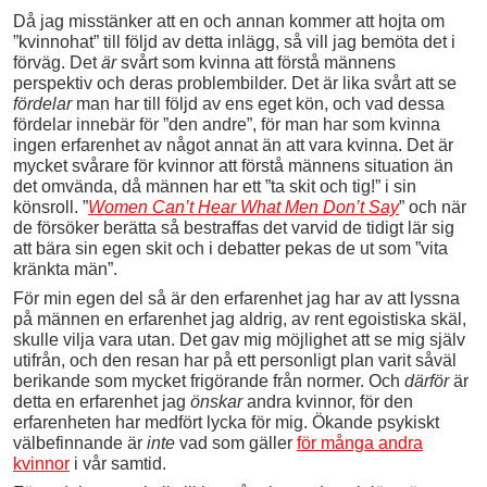
Då jag misstänker att en och annan kommer att hojta om
”kvinnohat” till följd av detta inlägg, så vill jag bemöta det i
förväg. Det
är
svårt som kvinna att förstå männens
perspektiv och deras problembilder. Det är lika svårt att se
fördelar
man har till följd av ens eget kön, och vad dessa
fördelar innebär för ”den andre”, för man har som kvinna
ingen erfarenhet av något annat än att vara kvinna. Det är
mycket svårare för kvinnor att förstå männens situation än
det omvända, då männen har ett ”ta skit och tig!” i sin
könsroll. ”
Women Can’t Hear What Men Don’t Say
” och när
de försöker berätta så bestraffas det varvid de tidigt lär sig
att bära sin egen skit och i debatter pekas de ut som ”vita
kränkta män”.
För min egen del så är den erfarenhet jag har av att lyssna
på männen en erfarenhet jag aldrig, av rent egoistiska skäl,
skulle vilja vara utan. Det gav mig möjlighet att se mig själv
utifrån, och den resan har på ett personligt plan varit såväl
berikande som mycket frigörande från normer. Och
därför
är
detta en erfarenhet jag
önskar
andra kvinnor, för den
erfarenheten har medfört lycka för mig. Ökande psykiskt
välbefinnande är
inte
vad som gäller
för många andra
kvinnor
i vår samtid.