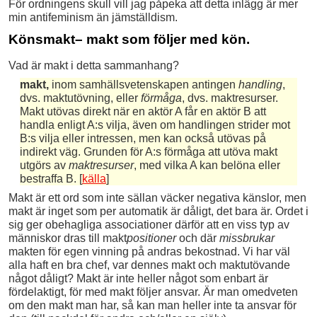
För ordningens skull vill jag påpeka att detta inlägg är mer
min antifeminism än jämställdism.
Könsmakt
– makt som följer med kön.
Vad är makt i detta sammanhang?
makt,
inom samhällsvetenskapen antingen
handling
,
dvs. maktutövning, eller
förmåga
, dvs. maktresurser.
Makt utövas direkt när en aktör A får en aktör B att
handla enligt A:s vilja, även om handlingen strider mot
B:s vilja eller intressen, men kan också utövas på
indirekt väg. Grunden för A:s förmåga att utöva makt
utgörs av
maktresurser
, med vilka A kan belöna eller
bestraffa B. [
källa
]
Makt är ett ord som inte sällan väcker negativa känslor, men
makt är inget som per automatik är dåligt, det bara är. Ordet i
sig ger obehagliga associationer därför att en viss typ av
människor dras till makt
positioner
och där
missbrukar
makten för egen vinning på andras bekostnad. Vi har väl
alla haft en bra chef, var dennes makt och maktutövande
något dåligt? Makt är inte heller något som enbart är
fördelaktigt, för med makt följer ansvar. Är man omedveten
om den makt man har, så kan man heller inte ta ansvar för