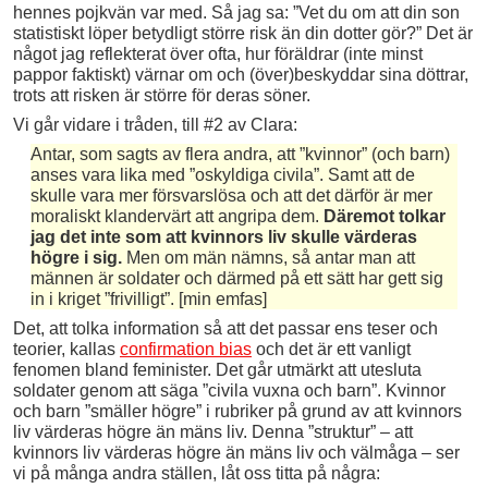
hennes pojkvän var med. Så jag sa: ”Vet du om att din son
statistiskt löper betydligt större risk än din dotter gör?” Det är
något jag reflekterat över ofta, hur föräldrar (inte minst
pappor faktiskt) värnar om och (över)beskyddar sina döttrar,
trots att risken är större för deras söner.
Vi går vidare i tråden, till #2 av Clara:
Antar, som sagts av flera andra, att ”kvinnor” (och barn)
anses vara lika med ”oskyldiga civila”. Samt att de
skulle vara mer försvarslösa och att det därför är mer
moraliskt klandervärt att angripa dem.
Däremot tolkar
jag det inte som att kvinnors liv skulle värderas
högre i sig.
Men om män nämns, så antar man att
männen är soldater och därmed på ett sätt har gett sig
in i kriget ”frivilligt”. [min emfas]
Det, att tolka information så att det passar ens teser och
teorier, kallas
confirmation bias
och det är ett vanligt
fenomen bland feminister. Det går utmärkt att utesluta
soldater genom att säga ”civila vuxna och barn”. Kvinnor
och barn ”smäller högre” i rubriker på grund av att kvinnors
liv värderas högre än mäns liv. Denna ”struktur” – att
kvinnors liv värderas högre än mäns liv och välmåga – ser
vi på många andra ställen, låt oss titta på några: