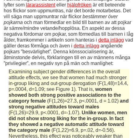
lyfter som
lärarassistent
eller
hjälpfröken
är ett beteende
hos flickor som uppmuntras, när det borde motarbetas. Det
vill säga man uppmuntrar när flickor
bestämmer över
pojkarna
och man förmedlar en bild till barnen av att pojkar
är sämre/mindre vetande/hopplösa. En aspekt av dessa
negativa fördomar om pojkar, som förmedlas till barnen i låg
ålder, framkommer i artikeln som hanteras i
detta inlägg
vad
gäller deras förmåga och även i
detta inlägg
angående
pojkars ”besvärlighet”. Denna könssocialisering är,
åtminstonde delvis, förklaringen till en av männens många
”privilegier”, en negativ syn på män och manlighet:
Examining subject gender differences in the overall
attitude effects, we see that women had much stronger
in-group liking and out-group derogation (F(1,48)=14.4,
p=.0004, d=1.09; see Figure 1). That is,
women
showed both strong positive associations to the
category female
(F(1,26)=27.3, p<.0001, d = 1.02)
and
strong negative attitudes toward males
(F(1,26)=29.9, p<.0001, d=-1.07).
Unlike women, men
did not show strong liking for the in-group. In fact
they showed a negative automatic attitude toward
the category male
(F(1,22)=6.9, p=.02, d=-0.56).
Nevertheless, this effect was noticeably weaker than