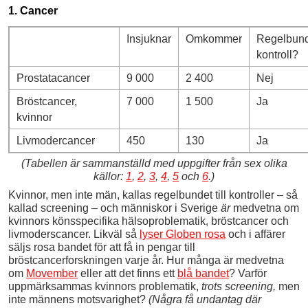
1. Cancer
Insjuknar
Omkommer
Regelbun
kontroll?
Prostatacancer
9 000
2 400
Nej
Bröstcancer,
7 000
1 500
Ja
kvinnor
Livmodercancer
450
130
Ja
(Tabellen är sammanställd med uppgifter från sex olika
källor:
1
,
2
,
3
,
4
,
5
och
6
.)
Kvinnor, men inte män, kallas regelbundet till kontroller – så
kallad screening – och människor i Sverige
är
medvetna om
kvinnors könsspecifika hälsoproblematik, bröstcancer och
livmoderscancer. Likväl så
lyser Globen rosa
och i affärer
säljs rosa bandet för att få in pengar till
bröstcancerforskningen varje år. Hur många är medvetna
om
Movember
eller att det finns ett
blå bandet
? Varför
uppmärksammas kvinnors problematik,
trots screening,
men
inte männens motsvarighet?
(Några få undantag där