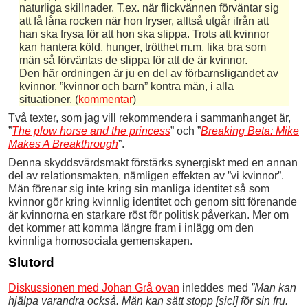
naturliga skillnader. T.ex. när flickvännen förväntar sig
att få låna rocken när hon fryser, alltså utgår ifrån att
han ska frysa för att hon ska slippa. Trots att kvinnor
kan hantera köld, hunger, trötthet m.m. lika bra som
män så förväntas de slippa för att de är kvinnor.
Den här ordningen är ju en del av förbarnsligandet av
kvinnor, ”kvinnor och barn” kontra män, i alla
situationer. (
kommentar
)
Två texter, som jag vill rekommendera i sammanhanget är,
”
The plow horse and the princess
” och ”
Breaking Beta: Mike
Makes A Breakthrough
”.
Denna skyddsvärdsmakt förstärks synergiskt med en annan
del av relationsmakten, nämligen effekten av ”vi kvinnor”.
Män förenar sig inte kring sin manliga identitet så som
kvinnor gör kring kvinnlig identitet och genom sitt förenande
är kvinnorna en starkare röst för politisk påverkan. Mer om
det kommer att komma längre fram i inlägg om den
kvinnliga homosociala gemenskapen.
Slutord
Diskussionen med Johan Grå ovan
inleddes med
”Man kan
hjälpa varandra också. Män kan sätt stopp
[sic!]
för sin fru.