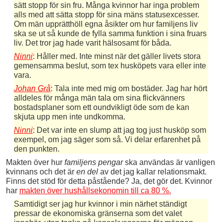
sätt stopp för sin fru. Många kvinnor har inga problem
alls med att sätta stopp för sina mäns statusexcesser.
Om män upprätthöll egna åsikter om hur familjens liv
ska se ut så kunde de fylla samma funktion i sina fruars
liv. Det tror jag hade varit hälsosamt för båda.
Ninni
: Håller med. Inte minst när det gäller livets stora
gemensamma beslut, som tex husköpets vara eller inte
vara.
Johan Grå
: Tala inte med mig om bostäder. Jag har hört
alldeles för många män tala om sina flickvänners
bostadsplaner som ett oundvikligt öde som de kan
skjuta upp men inte undkomma.
Ninni
: Det var inte en slump att jag tog just husköp som
exempel, om jag säger som så. Vi delar erfarenhet på
den punkten.
Makten över hur
familjens pengar
ska användas är vanligen
kvinnans och det är
en del
av det jag kallar relationsmakt.
Finns det stöd för detta påstående? Ja, det gör det. Kvinnor
har
makten över hushållsekonomin till ca 80 %.
Samtidigt ser jag hur kvinnor i min närhet ständigt
pressar de ekonomiska gränserna som det valet