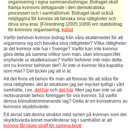
organisering i egna samman­slutningar. Bidraget skall
främja kvinnors deltagande i den demokratiska
processen och i samhällslivet. Bidraget skall också
möjliggöra för kvinnor att bevaka sina rättigheter och
driva sina krav. [Förordning (2005:1089) om statsbidrag
för kvinnors organisering,
källa
]
Varför behöver kvinnor bidrag från våra skattemedel för att
organisera sig och bevaka sina rättigheter? Vilka rättigheter
är det kvinnor inte har i Sverige? Varför kan inte kvinnor
göra detta på samma villkor som män, utan könsspecifikt
snyltande ur skattekassan? Varför behöver
inte
män detta
om nu kvinnor behöver det? Är inte vi kvinnor lika kapabla
som män? Det tycker jag att vi är.
Att det finns ett behov för män att förenas för att slåss för
sina rättigheter,
det
är strukturer jag ser mycket tydligt i vårt
samhälle, t.ex.
det här
och
det här
. Men jag
kan inte
se
att
motsvarande behov föreligger för oss kvinnor. Så varför
denna könsdiskriminerande lag? Detta är en konsekvens av
kvinnors skyddsvärde.
Ett annat sätt denna struktur med synen på kvinnan som det
skyddsvärda könet manifesterar sig i samhället är att
kvinnor får lägre straff för samma brott
.