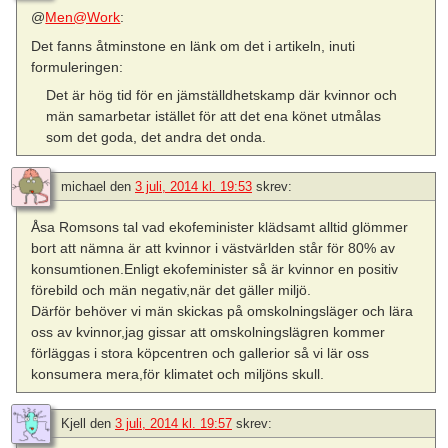
@
Men@Work
:
Det fanns åtminstone en länk om det i artikeln, inuti
formuleringen:
Det är hög tid för en jämställdhetskamp där kvinnor och
män samarbetar istället för att det ena könet utmålas
som det goda, det andra det onda.
michael
den
3 juli, 2014 kl. 19:53
skrev:
Åsa Romsons tal vad ekofeminister klädsamt alltid glömmer
bort att nämna är att kvinnor i västvärlden står för 80% av
konsumtionen.Enligt ekofeminister så är kvinnor en positiv
förebild och män negativ,när det gäller miljö.
Därför behöver vi män skickas på omskolningsläger och lära
oss av kvinnor,jag gissar att omskolningslägren kommer
förläggas i stora köpcentren och gallerior så vi lär oss
konsumera mera,för klimatet och miljöns skull.
Kjell
den
3 juli, 2014 kl. 19:57
skrev: