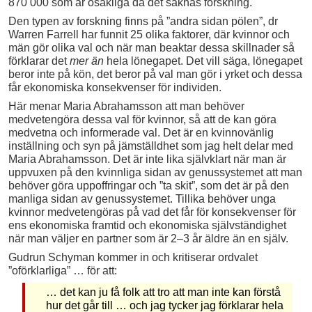
870 000 som är osakliga då det saknas forskning.
Den typen av forskning finns på ”andra sidan pölen”, dr
Warren Farrell har funnit 25 olika faktorer, där kvinnor och
män gör olika val och när man beaktar dessa skillnader så
förklarar det
mer än
hela lönegapet. Det vill säga, lönegapet
beror inte på kön, det beror på val man gör i yrket och dessa
får ekonomiska konsekvenser för individen.
Här menar Maria Abrahamsson att man behöver
medvetengöra dessa val för kvinnor, så att de kan göra
medvetna och informerade val. Det är en kvinnovänlig
inställning och syn på jämställdhet som jag helt delar med
Maria Abrahamsson. Det är inte lika självklart när man är
uppvuxen på den kvinnliga sidan av genussystemet att man
behöver göra uppoffringar och ”ta skit”, som det är på den
manliga sidan av genussystemet. Tillika behöver unga
kvinnor medvetengöras på vad det får för konsekvenser för
ens ekonomiska framtid och ekonomiska självständighet
när man väljer en partner som är 2–3 år äldre än en själv.
Gudrun Schyman kommer in och kritiserar ordvalet
”oförklarliga” … för att:
… det kan ju få folk att tro att man inte kan förstå
hur det går till … och jag tycker jag förklarar hela