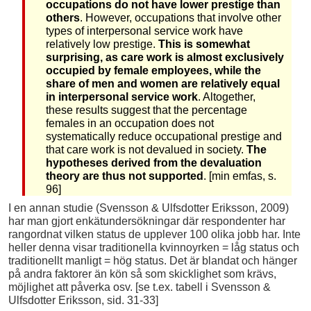
occupations do not have lower prestige than
others
. However, occupations that involve other
types of interpersonal service work have
relatively low prestige.
This is somewhat
surprising, as care work is almost exclusively
occupied by female employees, while the
share of men and women are relatively equal
in interpersonal service work
. Altogether,
these results suggest that the percentage
females in an occupation does not
systematically reduce occupational prestige and
that care work is not devalued in society.
The
hypotheses derived from the devaluation
theory are thus not supported
. [min emfas, s.
96]
I en annan studie (Svensson & Ulfsdotter Eriksson, 2009)
har man gjort enkätundersökningar där respondenter har
rangordnat vilken status de upplever 100 olika jobb har. Inte
heller denna visar traditionella kvinnoyrken = låg status och
traditionellt manligt = hög status. Det är blandat och hänger
på andra faktorer än kön så som skicklighet som krävs,
möjlighet att påverka osv. [se t.ex. tabell i Svensson &
Ulfsdotter Eriksson, sid. 31-33]