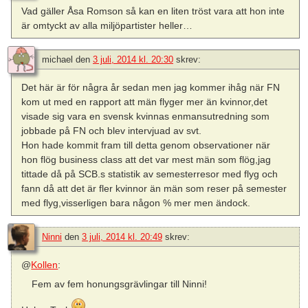
Vad gäller Åsa Romson så kan en liten tröst vara att hon inte
är omtyckt av alla miljöpartister heller…
michael
den
3 juli, 2014 kl. 20:30
skrev:
Det här är för några år sedan men jag kommer ihåg när FN
kom ut med en rapport att män flyger mer än kvinnor,det
visade sig vara en svensk kvinnas enmansutredning som
jobbade på FN och blev intervjuad av svt.
Hon hade kommit fram till detta genom observationer när
hon flög business class att det var mest män som flög,jag
tittade då på SCB.s statistik av semesterresor med flyg och
fann då att det är fler kvinnor än män som reser på semester
med flyg,visserligen bara någon % mer men ändock.
Ninni
den
3 juli, 2014 kl. 20:49
skrev:
@
Kollen
:
Fem av fem honungsgrävlingar till Ninni!