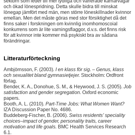
sektorn som leder till mer tydliga och varierade karriärvägar
och ökad lönespridning. Detta skulle bidra till minskat
lönegap jämfört med män, men större löneskillnader kvinnor
emellan. Men det måste göras med stor försiktighet då det
finns saker i forskningen om kvinnlig inomhomoscoial
konkurrens som är lite varningsflaggor, d.v.s. det finns risk
för att kvinnor inte kommer må psykiskt bra av sådana
förändringar.
Litteraturförteckning
Ambjörnsson, F. (2003).
I en klass för sig. – Genus, klass
och sexualitet bland gymnasietjejer.
Stockholm: Ordfront
förlag.
Bender, K. A., Donohue, S. M., & Heywood, J. S. (2005).
Job
satisfaction and gender segregation.
Oxford economic
papers.
Booth, A. L. (2010).
Part-Time Jobs: What Women Want?
IZA Discussion Paper No. 4686.
Buddeberg-Fischer, B. (2006).
Swiss residents’ speciality
choices–impact of gender, personality traits, career
motivation and life goals.
BMC Health Services Research
6.1.