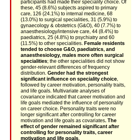
participants had made their speciality choice. Of
these, 45 (8.6%) subjects aspired to primary
care, 126 (24.1%) to internal medicine, 68
(13.0%) to surgical specialities, 31 (5.9%) to
gynaecology & obstetrics (G&O), 40 (7.7%) to
anaesthesiology/intensive care, 44 (8.4%) to
paediatrics, 25 (4.8%) to psychiatry and 60
(11.5%) to other specialities.
Female residents
tended to choose G&O, paediatrics, and
anaesthesiology, males more often surgical
specialities
; the other specialities did not show
gender-relevant differences of frequency
distribution.
Gender had the strongest
significant influence on speciality choice
,
followed by career motivation, personality traits,
and life goals. Multivariate analyses of
covariance indicated that career motivation and
life goals mediated the influence of personality
on career choice. Personality traits were no
longer significant after controlling for career
motivation and life goals as covariates
. The
effect of gender remained significant after
controlling for personality traits, career
motivation and life goals
.