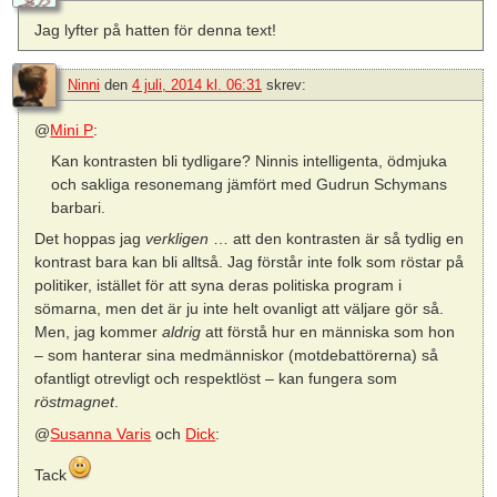
Jag lyfter på hatten för denna text!
Ninni
den
4 juli, 2014 kl. 06:31
skrev:
@
Mini P
:
Kan kontrasten bli tydligare? Ninnis intelligenta, ödmjuka
och sakliga resonemang jämfört med Gudrun Schymans
barbari.
Det hoppas jag
verkligen
… att den kontrasten är så tydlig en
kontrast bara kan bli alltså. Jag förstår inte folk som röstar på
politiker, istället för att syna deras politiska program i
sömarna, men det är ju inte helt ovanligt att väljare gör så.
Men, jag kommer
aldrig
att förstå hur en människa som hon
– som hanterar sina medmänniskor (motdebattörerna) så
ofantligt otrevligt och respektlöst – kan fungera som
röstmagnet
.
@
Susanna Varis
och
Dick
:
Tack