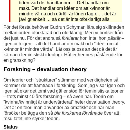
tiden vad det handlar om … Det handlar om
makt. Det handlar om idéer om att kvinnor är
mindre värda och därför är lönen lägre … det är
jävligt enkelt … så det är inte oförklarligt alls.
För det första behöver Gudrun Schyman lära sig skillnaden
mellan orden oförklarad och oförklarlig. Men vi bortser från
det just nu. För det andra så
förklarar
hon inte, hon
påstår
–
igen och igen – att det handlar om makt och ”idéer om att
kvinnor är mindre värda”. Låt oss ta oss an det då det är
kärnan i feministiskt ideologi. Håller hennes påstående för
en granskning?
Forskning – devaluation theory
Om teorier och ”strukturer” stämmer med verkligheten så
kommer de att framträda i forskning. Som jag visar igen och
igen så ekar det tomt vad gäller stöd för feministiska teorier
– trots minst 40 års forskning – så även här. Teorin om
”kvinna/kvinnligt är undervärderat” heter devaluation theory.
Det är en teori man använder axiomatiskt och när man
försöker belägga den så
blir forskarna förvånade
över att
resultatet inte styrker teorin.
Status