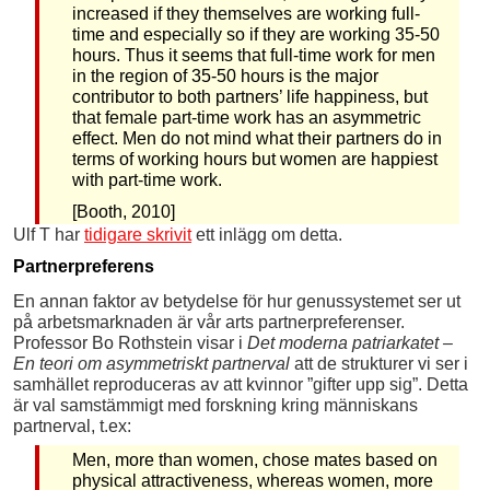
increased if they themselves are working full-
time and especially so if they are working 35-50
hours. Thus it seems that full-time work for men
in the region of 35-50 hours is the major
contributor to both partners’ life happiness, but
that female part-time work has an asymmetric
effect. Men do not mind what their partners do in
terms of working hours but women are happiest
with part-time work.
[Booth, 2010]
Ulf T har
tidigare skrivit
ett inlägg om detta.
Partnerpreferens
En annan faktor av betydelse för hur genussystemet ser ut
på arbetsmarknaden är vår arts partnerpreferenser.
Professor Bo Rothstein visar i
Det moderna patriarkatet –
En teori om asymmetriskt partnerval
att de strukturer vi ser i
samhället reproduceras av att kvinnor ”gifter upp sig”. Detta
är val samstämmigt med forskning kring människans
partnerval, t.ex:
Men, more than women, chose mates based on
physical attractiveness, whereas women, more