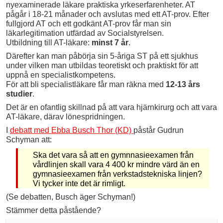
nyexaminerade läkare praktiska yrkeserfarenheter. AT
pågår i 18-21 månader och avslutas med ett AT-prov. Efter
fullgjord AT och ett godkänt AT-prov får man sin
läkarlegitimation utfärdad av Socialstyrelsen.
Utbildning till AT-läkare:
minst 7 år
.
Därefter kan man påbörja sin 5-åriga ST på ett sjukhus
under vilken man utbildas teoretiskt och praktiskt för att
uppnå en specialistkompetens.
För att bli specialistläkare får man räkna med
12-13 års
studier
.
Det är en ofantlig skillnad på att vara hjärnkirurg och att vara
AT-läkare, därav lönespridningen.
I
debatt med Ebba Busch Thor (KD)
påstår Gudrun
Schyman att:
Ska det vara så att en gymnnasieexamen från
vårdlinjen skall vara 4 400 kr mindre värd än en
gymnasieexamen från verkstadstekniska linjen?
Vi tycker inte det är rimligt.
(Se debatten, Busch äger Schyman!)
Stämmer detta påstående?