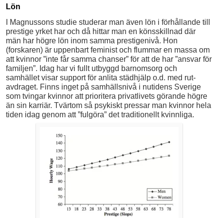
Lön
I Magnussons studie studerar man även lön i förhållande till
prestige yrket har och då hittar man en könsskillnad där
män har högre lön inom samma prestigenivå. Hon
(forskaren) är uppenbart feminist och flummar en massa om
att kvinnor ”inte får samma chanser” för att de har ”ansvar för
familjen”. Idag har vi fullt utbyggd barnomsorg och
samhället visar support för anlita städhjälp o.d. med rut-
avdraget. Finns inget på samhällsnivå i nutidens Sverige
som tvingar kvinnor att prioritera privatlivets görande högre
än sin karriär. Tvärtom så psykiskt pressar man kvinnor hela
tiden idag genom att ”fulgöra” det traditionellt kvinnliga.