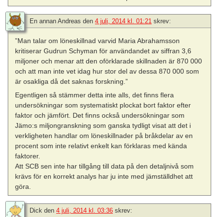
En annan Andreas
den
4 juli, 2014 kl. 01:21
skrev:
”Man talar om löneskillnad varvid Maria Abrahamsson
kritiserar Gudrun Schyman för användandet av siffran 3,6
miljoner och menar att den oförklarade skillnaden är 870 000
och att man inte vet idag hur stor del av dessa 870 000 som
är osakliga då det saknas forskning.”
Egentligen så stämmer detta inte alls, det finns flera
undersökningar som systematiskt plockat bort faktor efter
faktor och jämfört. Det finns också undersökningar som
Jämo:s miljongranskning som ganska tydligt visat att det i
verkligheten handlar om löneskillnader på bråkdelar av en
procent som inte relativt enkelt kan förklaras med kända
faktorer.
Att SCB sen inte har tillgång till data på den detaljnivå som
krävs för en korrekt analys har ju inte med jämställdhet att
göra.
Dick
den
4 juli, 2014 kl. 03:36
skrev: