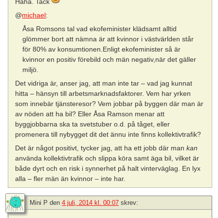
Haha. Tack
@
michael
:
Åsa Romsons tal vad ekofeminister klädsamt alltid
glömmer bort att nämna är att kvinnor i västvärlden står
för 80% av konsumtionen.Enligt ekofeminister så är
kvinnor en positiv förebild och män negativ,när det gäller
miljö.
Det vidriga är, anser jag, att man inte tar – vad jag kunnat
hitta – hänsyn till arbetsmarknadsfaktorer. Vem har yrken
som innebär tjänsteresor? Vem jobbar på byggen där man är
av nöden att ha bil? Eller Åsa Ramson menar att
byggjobbarna ska ta svetstuber o.d. på tåget, eller
promenera till nybygget dit det ännu inte finns kollektivtrafik?
Det är något positivt, tycker jag, att ha ett jobb där man
kan
använda kollektivtrafik och slippa köra samt äga bil, vilket är
både dyrt och en risk i synnerhet på halt vinterväglag. En lyx
alla – fler män än kvinnor – inte har.
Mini P
den
4 juli, 2014 kl. 00:07
skrev: