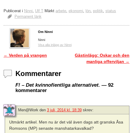
Publicerat i
Ninni
,
Ulf T
Märkt
arbete
,
ekonomi
,
lön
,
politik
,
status
Permanent länk
Om Ninni
Ninni
Visa alla inlägg av Ninni
←
Verden på vrangen
Gästinlägg: Oskar och den
Inläggsnavigering
manliga offerviljan
→
Kommentarer
F! – Det
kvinno
fientliga alternativet.
— 92
kommentarer
Men@Work
den
3 juli, 2014 kl. 18:39
skrev:
Utmärkt artikel. Men nu är det väl även dags att granska Åsa
Romsons (MP) senaste manshatarkavalkad?