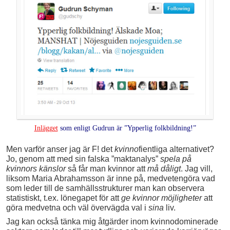
Inlägget
som enligt Gudrun är ”Ypperlig folkbildning!”
Men varför anser jag är F! det
kvinno
fientliga alternativet?
Jo, genom att med sin falska ”maktanalys”
spela på
kvinnors känslor
så får man kvinnor att
må dåligt
. Jag vill,
liksom Maria Abrahamsson är inne på, medvetengöra vad
som leder till de samhällsstrukturer man kan observera
statistiskt, t.ex. lönegapet för att
ge kvinnor möjligheter
att
göra medvetna och väl övervägda val i
sina
liv.
Jag kan också tänka mig åtgärder inom kvinnodominerade