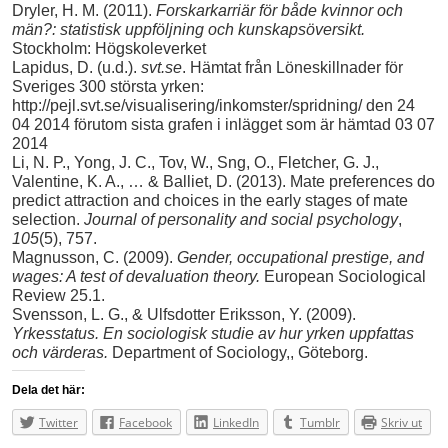
Dryler, H. M. (2011).
Forskarkarriär för både kvinnor och
män?: statistisk uppföljning och kunskapsöversikt.
Stockholm: Högskoleverket
Lapidus, D. (u.d.).
svt.se
. Hämtat från Löneskillnader för
Sveriges 300 största yrken:
http://pejl.svt.se/visualisering/inkomster/spridning/ den 24
04 2014 förutom sista grafen i inlägget som är hämtad 03 07
2014
Li, N. P., Yong, J. C., Tov, W., Sng, O., Fletcher, G. J.,
Valentine, K. A., … & Balliet, D. (2013). Mate preferences do
predict attraction and choices in the early stages of mate
selection.
Journal of personality and social psychology
,
105
(5), 757.
Magnusson, C. (2009).
Gender, occupational prestige, and
wages: A test of devaluation theory.
European Sociological
Review 25.1.
Svensson, L. G., & Ulfsdotter Eriksson, Y. (2009).
Yrkesstatus. En sociologisk studie av hur yrken uppfattas
och värderas.
Department of Sociology,, Göteborg.
Dela det här:
Twitter
Facebook
LinkedIn
Tumblr
Skriv ut