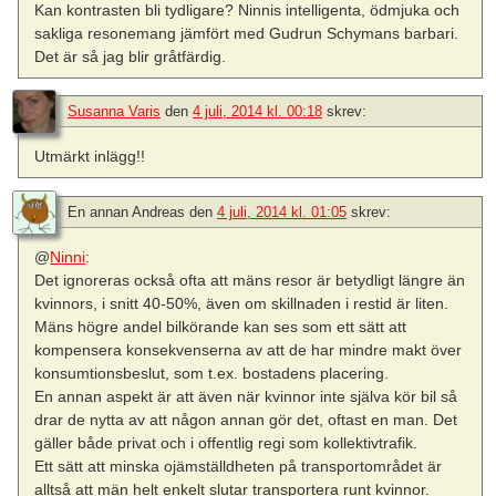
Kan kontrasten bli tydligare? Ninnis intelligenta, ödmjuka och
sakliga resonemang jämfört med Gudrun Schymans barbari.
Det är så jag blir gråtfärdig.
Susanna Varis
den
4 juli, 2014 kl. 00:18
skrev:
Utmärkt inlägg!!
En annan Andreas
den
4 juli, 2014 kl. 01:05
skrev:
@
Ninni
:
Det ignoreras också ofta att mäns resor är betydligt längre än
kvinnors, i snitt 40-50%, även om skillnaden i restid är liten.
Mäns högre andel bilkörande kan ses som ett sätt att
kompensera konsekvenserna av att de har mindre makt över
konsumtionsbeslut, som t.ex. bostadens placering.
En annan aspekt är att även när kvinnor inte själva kör bil så
drar de nytta av att någon annan gör det, oftast en man. Det
gäller både privat och i offentlig regi som kollektivtrafik.
Ett sätt att minska ojämställdheten på transportområdet är
alltså att män helt enkelt slutar transportera runt kvinnor.