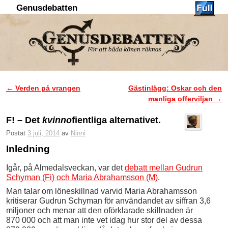
Genusdebatten
Hoppa till huvudinnehåll
Hoppa till sekundärt innehåll
←
Verden på vrangen
Gästinlägg: Oskar och den
Inläggsnavigering
manliga offerviljan
→
F! – Det
kvinno
fientliga alternativet.
Postat
3 juli, 2014
av
Ninni
Inledning
Igår, på Almedalsveckan, var det
debatt mellan Gudrun
Schyman (Fi) och Maria Abrahamsson (M)
.
Man talar om löneskillnad varvid Maria Abrahamsson
kritiserar Gudrun Schyman för användandet av siffran 3,6
miljoner och menar att den oförklarade skillnaden är
870 000 och att man inte vet idag hur stor del av dessa