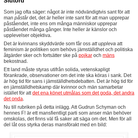
Slutord
Som jag ofta säger: något är inte nödvändigtvis sant för att
man
påstår
det, det är heller inte sant för att man upprepar
påståendet, inte ens om många människor upprepar
påståendet många gånger. Inte heller är känslor och
upplevelser objektiva.
Det är kvinnans skyddvärde som får oss
att uppleva
att
feminism är politiken som behövs jämställdhet och politiska
åtgärder sker och fortsätter ske på
pojkar
och
mäns
bekostnad.
Ett land måste styras utifrån solida, vetenskapligt
förankrade, observationer om det inte ska köras i sank. Det
är hög tid för sans i jämställdhetsdebatten. Det är hög tid för
en jämställdhetskamp där kvinnor och män samarbetar
istället för att
det ena könet utmålas som det goda, det andra
det onda
.
Nu till rubriken på detta inlägg. Att Gudrun Schyman och
hennes F! är ett mansfientligt parti som anser män behöver
omskolas, det finns väl få saker att säga om det. Men för all
del låt oss styrka deras mansförakt med en bild: