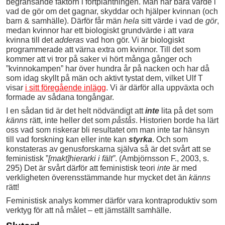
begränsande faktorn i fortplantningen. Män har bara värde i
vad de gör om det gagnar, skyddar och hjälper kvinnan (och
barn & samhälle). Därför får män
hela
sitt värde i vad de
gör
,
medan kvinnor har ett biologiskt grundvärde i att
vara
kvinna till det
adderas
vad hon gör. Vi är biologiskt
programmerade att värna extra om kvinnor. Till det som
kommer att vi tror på saker vi hört många gånger och
”kvinnokampen” har över hundra år på nacken och har då
som idag skyllt på män och aktivt tystat dem, vilket Ulf T
visar
i sitt föregående inlägg
. Vi är därför alla uppväxta och
formade av sådana tongångar.
I en sådan tid är det helt nödvändigt att
inte
lita på det som
känns
rätt, inte heller det som
påstås
. Historien borde ha lärt
oss vad som riskerar bli resultatet om man inte tar hänsyn
till vad forskning kan eller inte kan
styrka
. Och som
konstateras av genusforskarna själva så är det svårt att se
feministisk ”
[makt]hierarki i fält”
. (Ambjörnsson F., 2003, s.
295) Det är svårt därför att feministisk teori
inte
är med
verkligheten överensstämmande hur mycket det än
känns
rätt!
Feministisk analys kommer därför vara kontraproduktiv som
verktyg för att nå målet – ett jämställt samhälle.