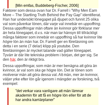
[Min emfas, Buddeberg-Fischer, 2006]
Faktorer som dessa ovan har Dr. Farrell i ”Why Men Earn
More – The Startling Truth Behind the Pay Gap” identifierat.
Han har undersökt lönegapet på djupet och funnit 25 olika
val som påverkar lönen, där varje val innebär en
uppoffring
.
Dessa uppoffringar män oftare än kvinnor gör förklarar
mer
än
hela lönegapet, d.v.s. när man tar hänsyn till tillräckligt
många faktorer som innebär en uppoffring så har kvinnor lite
högre
lön än män har. Dr. Farrell ger en föreläsning om
detta i en serie (7 delar) klipp på youtube. Den
föreläsningen är mycket talande vad gäller lönegapet.
Tyvärr är där lite tekniska problem i början, det ger sig. Se
den
här
, den är riktigt bra.
Dessa uppoffringar, som män är mer benägna att göra än
kvinnor, är val som
ska
ge högre lön. Det är lönen som
motiverar
män att göra dessa val. Att män, mer än kvinnor,
väljer yrke efter lön går igenom i mängder av forskning, två
exempel:
”det verkar vara vanligare att män lämnar
akademin för att få en högre lön eller för att de
har andra karriärplaner”