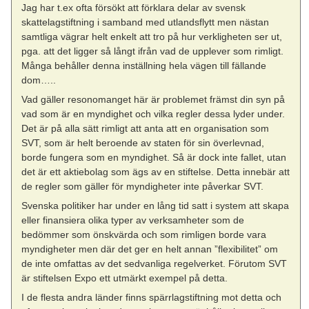
Jag har t.ex ofta försökt att förklara delar av svensk
skattelagstiftning i samband med utlandsflytt men nästan
samtliga vägrar helt enkelt att tro på hur verkligheten ser ut,
pga. att det ligger så långt ifrån vad de upplever som rimligt.
Många behåller denna inställning hela vägen till fällande
dom…..
Vad gäller resonomanget här är problemet främst din syn på
vad som är en myndighet och vilka regler dessa lyder under.
Det är på alla sätt rimligt att anta att en organisation som
SVT, som är helt beroende av staten för sin överlevnad,
borde fungera som en myndighet. Så är dock inte fallet, utan
det är ett aktiebolag som ägs av en stiftelse. Detta innebär att
de regler som gäller för myndigheter inte påverkar SVT.
Svenska politiker har under en lång tid satt i system att skapa
eller finansiera olika typer av verksamheter som de
bedömmer som önskvärda och som rimligen borde vara
myndigheter men där det ger en helt annan ”flexibilitet” om
de inte omfattas av det sedvanliga regelverket. Förutom SVT
är stiftelsen Expo ett utmärkt exempel på detta.
I de flesta andra länder finns spärrlagstiftning mot detta och