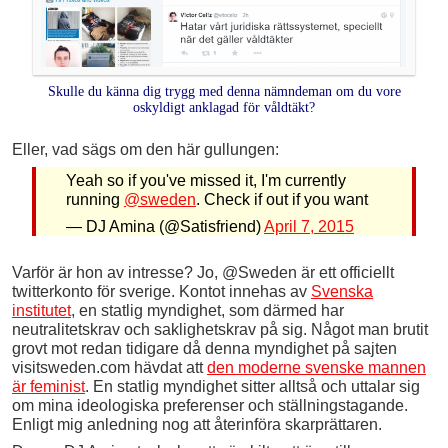
Skulle du känna dig trygg med denna nämndeman om du vore
oskyldigt anklagad för våldtäkt?
Eller, vad sägs om den här gullungen:
Yeah so if you've missed it, I'm currently
running
@sweden
. Check if out if you want
— DJ Amina (@Satisfriend)
April 7, 2015
Varför är hon av intresse? Jo, @Sweden är ett officiellt
twitterkonto för sverige. Kontot innehas av
Svenska
institutet
, en statlig myndighet, som därmed har
neutralitetskrav och saklighetskrav på sig. Något man brutit
grovt mot redan tidigare då denna myndighet på sajten
visitsweden.com hävdat att
den moderne svenske mannen
är feminist
. En statlig myndighet sitter alltså och uttalar sig
om mina ideologiska preferenser och ställningstagande.
Enligt mig anledning nog att återinföra skarprättaren.