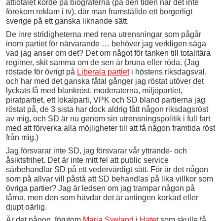
åttiotalet körde på biograferna (på den tiden när det inte
förekom reklam i tv), där man framställde ett borgerligt
sverige på ett ganska liknande sätt.
De inre stridigheterna med rena utrensningar som pågår
inom partiet för närvarande … behöver jag verkligen säga
vad jag anser om det? Det om något för tanken till totalitära
regimer, skit samma om de sen är bruna eller röda. (Jag
röstade för övrigt på
Liberala partiet
i höstens riksdagsval,
och har med det ganska fåtal gånger jag röstat utöver det
lyckats få med blankröst, moderaterna, miljöpartiet,
piratpartiet, ett lokalparti, VPK och SD bland partierna jag
röstat på, de 3 sista har dock aldrig fått någon riksdagsröst
av mig, och SD är nu genom sin utrensningspolitik i full fart
med att förverka alla möjligheter till att få någon framtida röst
från mig.)
Jag försvarar inte SD, jag försvarar vår yttrande- och
åsiktsfrihet. Det är inte mitt fel att public service
särbehandlar SD på ett vedervärdigt sätt. För är det någon
som på allvar vill påstå att SD behandlas på lika villkor som
övriga partier? Jag är ledsen om jag trampar någon på
tårna, men den som hävdar det är antingen korkad eller
djupt oärlig.
Är det någon, förutom
Maria Sveland i Hatet
som skulle få