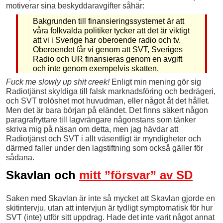
motiverar sina beskyddaravgifter såhär:
Bakgrunden till finansieringssystemet är att
våra folkvalda politiker tycker att det är viktigt
att vi i Sverige har oberoende radio och tv.
Oberoendet får vi genom att SVT, Sveriges
Radio och UR finansieras genom en avgift
och inte genom exempelvis skatten.
Fuck me slowly up shit creek!
Enligt min mening gör sig
Radiotjänst skyldiga till falsk marknadsföring och bedrägeri,
och SVT trolöshet mot huvudman, eller något åt det hållet.
Men det är bara början på eländet. Det finns säkert någon
paragrafryttare till lagvrängare någonstans som tänker
skriva mig på näsan om detta, men jag hävdar att
Radiotjänst och SVT i allt väsentligt är myndigheter och
därmed faller under den lagstiftning som också gäller för
sådana.
Skavlan och
mitt ”försvar” av SD
Saken med Skavlan är inte så mycket att Skavlan gjorde en
skitintervju, utan att intervjun är tydligt symptomatisk för hur
SVT (inte) utför sitt uppdrag. Hade det inte varit något annat