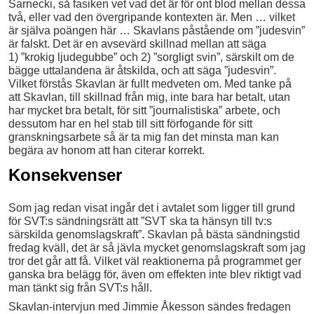
Sarnecki, så fasiken vet vad det är för ont blod mellan dessa
två, eller vad den övergripande kontexten är. Men … vilket
är själva poängen här … Skavlans påstående om ”judesvin”
är falskt. Det är en avsevärd skillnad mellan att säga
1) ”krokig ljudegubbe” och 2) ”sorgligt svin”, särskilt om de
bägge uttalandena är åtskilda, och att säga ”judesvin”.
Vilket förstås Skavlan är fullt medveten om. Med tanke på
att Skavlan, till skillnad från mig, inte bara har betalt, utan
har mycket bra betalt, för sitt ”journalistiska” arbete, och
dessutom har en hel stab till sitt förfogande för sitt
granskningsarbete så är ta mig fan det minsta man kan
begära av honom att han citerar korrekt.
Konsekvenser
Som jag redan visat ingår det i avtalet som ligger till grund
för SVT:s sändningsrätt att ”SVT ska ta hänsyn till tv:s
särskilda genomslagskraft”. Skavlan på bästa sändningstid
fredag kväll, det är så jävla mycket genomslagskraft som jag
tror det går att få. Vilket väl reaktionerna på programmet ger
ganska bra belägg för, även om effekten inte blev riktigt vad
man tänkt sig från SVT:s håll.
Skavlan-intervjun med Jimmie Åkesson sändes fredagen