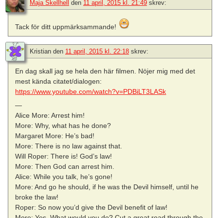
Maja Skellhell
den
11 april, 2015 kl. 21:49
skrev:
Tack för ditt uppmärksammande!
Kristian
den
11 april, 2015 kl. 22:18
skrev:
En dag skall jag se hela den här filmen. Nöjer mig med det
mest kända citatet/dialogen:
https://www.youtube.com/watch?v=PDBiLT3LASk
—
Alice More: Arrest him!
More: Why, what has he done?
Margaret More: He’s bad!
More: There is no law against that.
Will Roper: There is! God’s law!
More: Then God can arrest him.
Alice: While you talk, he’s gone!
More: And go he should, if he was the Devil himself, until he
broke the law!
Roper: So now you’d give the Devil benefit of law!
More: Yes. What would you do? Cut a great road through the