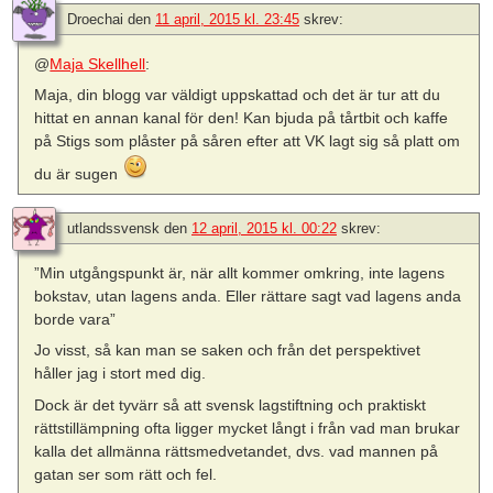
Droechai
den
11 april, 2015 kl. 23:45
skrev:
@
Maja Skellhell
:
Maja, din blogg var väldigt uppskattad och det är tur att du
hittat en annan kanal för den! Kan bjuda på tårtbit och kaffe
på Stigs som plåster på såren efter att VK lagt sig så platt om
du är sugen
utlandssvensk
den
12 april, 2015 kl. 00:22
skrev:
”Min utgångspunkt är, när allt kommer omkring, inte lagens
bokstav, utan lagens anda. Eller rättare sagt vad lagens anda
borde vara”
Jo visst, så kan man se saken och från det perspektivet
håller jag i stort med dig.
Dock är det tyvärr så att svensk lagstiftning och praktiskt
rättstillämpning ofta ligger mycket långt i från vad man brukar
kalla det allmänna rättsmedvetandet, dvs. vad mannen på
gatan ser som rätt och fel.