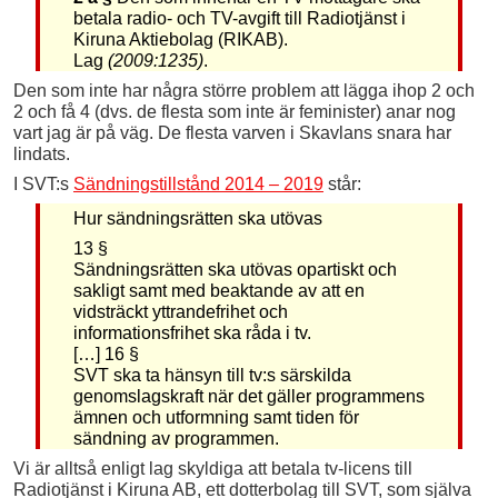
betala radio- och TV-avgift till Radiotjänst i
Kiruna Aktiebolag (RIKAB).
Lag
(2009:1235)
.
Den som inte har några större problem att lägga ihop 2 och
2 och få 4 (dvs. de flesta som inte är feminister) anar nog
vart jag är på väg. De flesta varven i Skavlans snara har
lindats.
I SVT:s
Sändningstillstånd 2014 – 2019
står:
Hur sändningsrätten ska utövas
13 §
Sändningsrätten ska utövas opartiskt och
sakligt samt med beaktande av att en
vidsträckt yttrandefrihet och
informationsfrihet ska råda i tv.
[…] 16 §
SVT ska ta hänsyn till tv:s särskilda
genomslagskraft när det gäller programmens
ämnen och utformning samt tiden för
sändning av programmen.
Vi är alltså enligt lag skyldiga att betala tv-licens till
Radiotjänst i Kiruna AB, ett dotterbolag till SVT, som själva