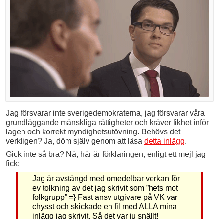
Jag försvarar inte sverigedemokraterna, jag försvarar våra
grundläggande mänskliga rättigheter och kräver likhet inför
lagen och korrekt myndighetsutövning. Behövs det
verkligen? Ja, döm själv genom att läsa
detta inlägg
.
Gick inte så bra? Nä, här är förklaringen, enligt ett mejl jag
fick:
Jag är avstängd med omedelbar verkan för
ev tolkning av det jag skrivit som ”hets mot
folkgrupp” =} Fast ansv utgivare på VK var
chysst och skickade en fil med ALLA mina
inlägg jag skrivit. Så det var ju snällt!