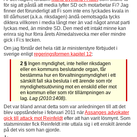
för sig att påstå att media lyfter SD och motarbetar Fi? Jag
finner det förunderligt att Fi som inte ens lyckades kvala in
till dårhuset (a.k.a. riksdagen) ändå oemotsagda tycks
diktera villkoren i media långt mer än vad något annat parti
lyckas med, än mindre SD. Den med ett intakt minne kan
erinra sig hur förra årets Almedalsvecka mer eller mindre
gick i Fi:s tecken.
Om jag förstår det hela rätt är ministerstyre förbjudet i
sverige enligt
regeringsformen kapitel 12
:
2 §
Ingen myndighet, inte heller riksdagen
eller en kommuns beslutande organ, får
bestämma hur en förvaltningsmyndighet i ett
särskilt fall ska besluta i ett ärende som rör
myndighetsutövning mot en enskild eller mot
en kommun eller som rör tillämpningen av
lag.
Lag (2010:1408)
.
Det var bland annat detta som var anledningen till att det
blev uppståndelse i februari 2011 när
Assanges advokater
gick till attack mot Reinfeldt
efter att han varit lösmynt. Som
statsminister fick Reinfeldt inte uttala sig i ett enskilt ärende
på det vis som han gjorde.