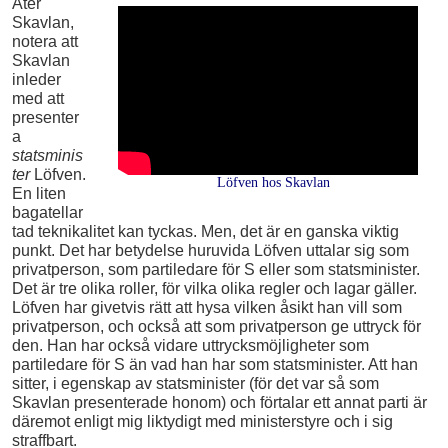
Åter
Skavlan,
notera att
Skavlan
inleder
med att
presenter
a
statsminis
ter
Löfven.
Löfven hos Skavlan
En liten
bagatellar
tad teknikalitet kan tyckas. Men, det är en ganska viktig
punkt. Det har betydelse huruvida Löfven uttalar sig som
privatperson, som partiledare för S eller som statsminister.
Det är tre olika roller, för vilka olika regler och lagar gäller.
Löfven har givetvis rätt att hysa vilken åsikt han vill som
privatperson, och också att som privatperson ge uttryck för
den. Han har också vidare uttrycksmöjligheter som
partiledare för S än vad han har som statsminister. Att han
sitter, i egenskap av statsminister (för det var så som
Skavlan presenterade honom) och förtalar ett annat parti är
däremot enligt mig liktydigt med ministerstyre och i sig
straffbart.