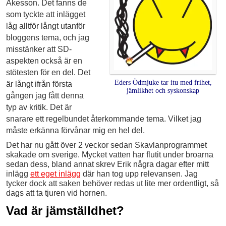
Åkesson. Det fanns de
som tyckte att inlägget
låg alltför långt utanför
bloggens tema, och jag
misstänker att SD-
aspekten också är en
stötesten för en del. Det
Eders Ödmjuke tar itu med frihet,
är långt ifrån första
jämlikhet och syskonskap
gången jag fått denna
typ av kritik. Det är
snarare ett regelbundet återkommande tema. Vilket jag
måste erkänna förvånar mig en hel del.
Det har nu gått över 2 veckor sedan Skavlanprogrammet
skakade om sverige. Mycket vatten har flutit under broarna
sedan dess, bland annat skrev Erik några dagar efter mitt
inlägg
ett eget inlägg
där han tog upp relevansen. Jag
tycker dock att saken behöver redas ut lite mer ordentligt, så
dags att ta tjuren vid hornen.
Vad är jämställdhet?