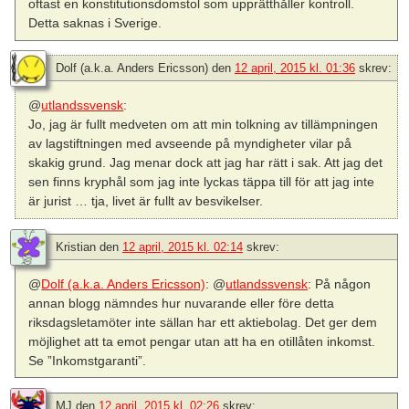
oftast en konstitutionsdomstol som upprätthåller kontroll.
Detta saknas i Sverige.
Dolf (a.k.a. Anders Ericsson)
den
12 april, 2015 kl. 01:36
skrev:
@
utlandssvensk
:
Jo, jag är fullt medveten om att min tolkning av tillämpningen
av lagstiftningen med avseende på myndigheter vilar på
skakig grund. Jag menar dock att jag har rätt i sak. Att jag det
sen finns kryphål som jag inte lyckas täppa till för att jag inte
är jurist … tja, livet är fullt av besvikelser.
Kristian
den
12 april, 2015 kl. 02:14
skrev:
@
Dolf (a.k.a. Anders Ericsson)
: @
utlandssvensk
: På någon
annan blogg nämndes hur nuvarande eller före detta
riksdagsletamöter inte sällan har ett aktiebolag. Det ger dem
möjlighet att ta emot pengar utan att ha en otillåten inkomst.
Se ”Inkomstgaranti”.
MJ
den
12 april, 2015 kl. 02:26
skrev: