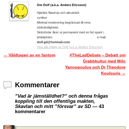
Om Dolf (a.k.a. Anders Ericsson)
Hjärtlös filantrop och altruistisk
cyniker
Minimal moderering begränsad till rena
nödvändigheter.
Skitstövlar åker ut permanent med en fet spark i
ändalykten. e-mail:
dolf.gd@hotmail.com
Visa alla inlägg av Dolf (a.k.a. Anders Ericsson)
←
Våldtagen av en fantom
#TheLadDebate – Debatt om
Inläggsnavigering
Grabbkultur med Milo
Yannopoulus och Dr Theodore
Koulouris
→
Kommentarer
”Vad är jämställdhet?” och denna frågas
koppling till den offentliga makten,
Skavlan och mitt ”försvar” av SD
— 43
kommentarer