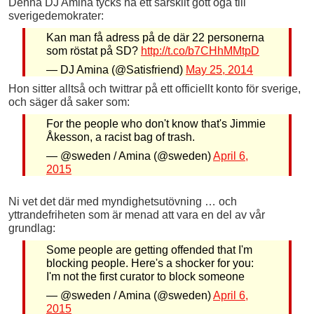
Denna DJ Amina tycks ha ett särskilt gott öga till
sverigedemokrater:
Kan man få adress på de där 22 personerna
som röstat på SD?
http://t.co/b7CHhMMtpD
— DJ Amina (@Satisfriend)
May 25, 2014
Hon sitter alltså och twittrar på ett officiellt konto för sverige,
och säger då saker som:
For the people who don't know that's Jimmie
Åkesson, a racist bag of trash.
— @sweden / Amina (@sweden)
April 6,
2015
Ni vet det där med myndighetsutövning … och
yttrandefriheten som är menad att vara en del av vår
grundlag:
Some people are getting offended that I'm
blocking people. Here's a shocker for you:
I'm not the first curator to block someone
— @sweden / Amina (@sweden)
April 6,
2015