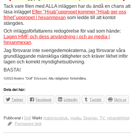
Tack vare filen med ALLA inläggen har du ändå en chans att
läsa inlägget
Efter "Hijab"uppropet kommer "Hijab ger oss
frihet"uppropet | hexanmexan
som ledde till att kontot
stängdes.
Och inläggsförfattarens redogörelse för vad som hände:
Lagen HMF och dess användning i och av media |
hexanmexan
.
Jag försvarar inte sverigedemokraterna, jag försvarar våra
grundläggande mänskliga rättigheter och kräver likhet inför
lagen och korrekt myndighetsutövning.
BASTA!
©2015 Anders ”Dolf” Ericsson. Alla rättigheter förbehållna.
Dela det här:
Twitter
Facebook
LinkedIn
Tumblr
Skriv ut
Publicerat i
Dolf
Märkt
maktmissbruk
,
media
,
Skavlan
,
TV
,
yttrandefrihet
Permanent länk