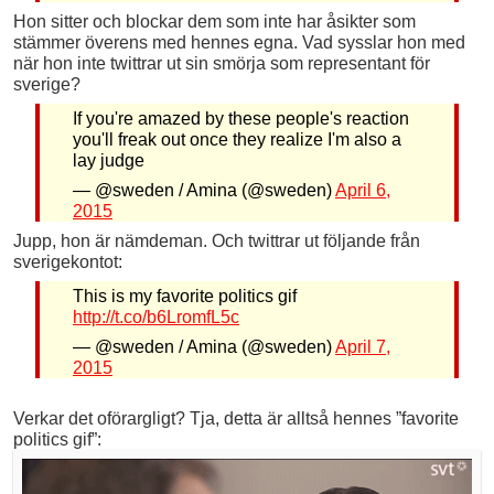
Hon sitter och blockar dem som inte har åsikter som
stämmer överens med hennes egna. Vad sysslar hon med
när hon inte twittrar ut sin smörja som representant för
sverige?
If you're amazed by these people's reaction
you'll freak out once they realize I'm also a
lay judge
— @sweden / Amina (@sweden)
April 6,
2015
Jupp, hon är nämdeman. Och twittrar ut följande från
sverigekontot:
This is my favorite politics gif
http://t.co/b6LromfL5c
— @sweden / Amina (@sweden)
April 7,
2015
Verkar det oförargligt? Tja, detta är alltså hennes ”favorite
politics gif”: