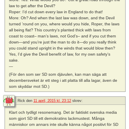
law to get after the Devil?
Roper: I’d cut down every law in England to do that!
More: Oh? And when the last law was down, and the Devil
turned ’round on you, where would you hide, Roper, the laws
all being flat? This country’s planted thick with laws from
coast to coast– man’s laws, not God’s– and if you cut them
down—and you’re just the man to do it—do you really think
you could stand upright in the winds that would blow then?
Yes, I’d give the Devil benefit of law, for my own safety’s
sake.
—
(För den som ser SD som djävulen, kan man säga att
decembersveket är ett steg i att platta till alla lagar, även de
som skyddar mot SD.)
Rick
den
11 april, 2015 kl. 23:12
skrev:
Klart och tydligt resonemang. Det är faktiskt svenska media
som gjort SD till ett demokratins lackmustest. Många
människor om annars inte skulle känna något positivt för SD