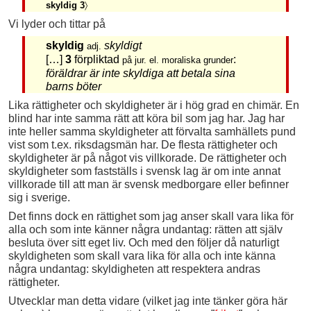
skyldig 3
〉
Vi lyder och tittar på
skyldig
skyldigt
adj.
[…]
3
förpliktad
:
på jur. el. moraliska grunder
föräldrar är inte skyldiga att betala sina
barns böter
Lika rättigheter och skyldigheter är i hög grad en chimär. En
blind har inte samma rätt att köra bil som jag har. Jag har
inte heller samma skyldigheter att förvalta samhällets pund
vist som t.ex. riksdagsmän har. De flesta rättigheter och
skyldigheter är på något vis villkorade. De rättigheter och
skyldigheter som fastställs i svensk lag är om inte annat
villkorade till att man är svensk medborgare eller befinner
sig i sverige.
Det finns dock en rättighet som jag anser skall vara lika för
alla och som inte känner några undantag: rätten att själv
besluta över sitt eget liv. Och med den följer då naturligt
skyldigheten som skall vara lika för alla och inte känna
några undantag: skyldigheten att respektera andras
rättigheter.
Utvecklar man detta vidare (vilket jag inte tänker göra här