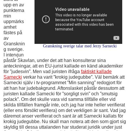
upp en av
punkterna
min
uppmärks
amhet
fästes på
av
Gransknin
Granskning sverige talar med Jerzy Sarnecki
g sverige.
I intervjun
påstår Skavlan, under det att han konsulterar sina
anteckningar, att en EU-jurist kallade en känd akademiker
för ”judesvin”. Men vad juristen ifråga
faktiskt kallade
Sarnecki
verkar ha varit ”krokig judegubbe”. Väl bemärk att
Sarnecki själv i tv-programmet ”Min sanning” redogjort för
att han har judebakgrund. Aftonslasket påstår dessutom att
juristen kallade Sarnecki för ”sorgligt svin” och ”smutsig
polack”. Om det skulle vara vid samma tillfälle eller vid
skilda tillfällen framgår inte, och jag har inte heller verifierat
(eller ens försökt verifiera) om det verkligen är sant. Vad jag
däremot anser verifierat och sant är att Sarnecki kallats för
krokig judegubbe. Nu skall man notera att den som gjort sig
skyldig till dessa uttalanden har studerat juridik under just