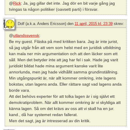
@
Rick
: Ja, jag gillar det inte. Jag dör en bit varje gång jag
tvingas ta någon politiker (oavsett parti) i försvar.
Dolf (a.k.a. Anders Ericsson)
den
11 april, 2015 kl. 23:39
skrev:
@
utlandssvensk
:
Be my guest. Fläska på med kritiken bara. Jag är inte jurist,
så jag utgår från att vem som helst med en juridisk utbildning
kan mala ner min argumentation och att den läcker som ett
såll. Men det betyder inte att jag har fel i sak. Hade jag varit
juridiskt bildat hade mina argument kanske varit lite
annorlunda, men jag hade vidhållit samma grundinställning.
Min utgångspunkt är, när allt kommer omkring, inte lagens
bokstav, utan lagens anda. Eller rättare sagt vad lagens anda
borde vara.
Att det behövs experter för att tolka lagen är i sig självt ett
demokratiproblem. När allt kommer omkring är vi skyldiga att
känna lagen. Så om det krävs av oss att vi skall ha en jur.
kand., då har systemet redan fallerat.
Men det sagt, jag är intresserad av din kritik.