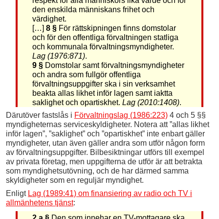
respekt för alla människors lika värde och för
den enskilda människans frihet och
värdighet.
[…]
8 §
För rättskipningen finns domstolar
och för den offentliga förvaltningen statliga
och kommunala förvaltningsmyndigheter.
Lag (1976:871)
.
9 §
Domstolar samt förvaltningsmyndigheter
och andra som fullgör offentliga
förvaltningsuppgifter ska i sin verksamhet
beakta allas likhet inför lagen samt iaktta
saklighet och opartiskhet.
Lag (2010:1408)
.
Därutöver fastslås i
Förvaltningslag (1986:223)
4 och 5 §§
myndigheternas serviceskyldigheter. Notera att ”allas likhet
inför lagen”, ”saklighet” och ”opartiskhet” inte enbart gäller
myndigheter, utan även gäller andra som utför någon form
av förvaltningsuppgifter. Bilbesiktningar utförs till exempel
av privata företag, men uppgifterna de utför är att betrakta
som myndighetsutövning, och de har därmed samma
skyldigheter som en reguljär myndighet.
Enligt
Lag (1989:41) om finansiering av radio och TV i
allmänhetens tjänst
:
2 a §
Den som innehar en TV-mottagare ska