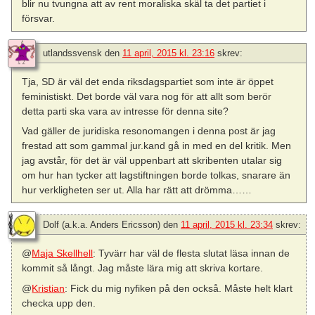
blir nu tvungna att av rent moraliska skäl ta det partiet i
försvar.
utlandssvensk
den
11 april, 2015 kl. 23:16
skrev:
Tja, SD är väl det enda riksdagspartiet som inte är öppet
feministiskt. Det borde väl vara nog för att allt som berör
detta parti ska vara av intresse för denna site?
Vad gäller de juridiska resonomangen i denna post är jag
frestad att som gammal jur.kand gå in med en del kritik. Men
jag avstår, för det är väl uppenbart att skribenten utalar sig
om hur han tycker att lagstiftningen borde tolkas, snarare än
hur verkligheten ser ut. Alla har rätt att drömma……
Dolf (a.k.a. Anders Ericsson)
den
11 april, 2015 kl. 23:34
skrev:
@
Maja Skellhell
: Tyvärr har väl de flesta slutat läsa innan de
kommit så långt. Jag måste lära mig att skriva kortare.
@
Kristian
: Fick du mig nyfiken på den också. Måste helt klart
checka upp den.