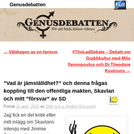
Genusdebatten
Hoppa till huvudinnehåll
Hoppa till sekundärt innehåll
←
Våldtagen av en fantom
#TheLadDebate – Debatt om
Inläggsnavigering
Grabbkultur med Milo
Yannopoulus och Dr Theodore
Koulouris
→
”Vad är jämställdhet?” och denna frågas
koppling till den offentliga makten, Skavlan
och mitt ”försvar” av SD
Postat
11 april, 2015
av
Dolf (a.k.a. Anders Ericsson)
Jag fick en del kritik efter
mitt inlägg om Skavlans
intervju med Jimmie