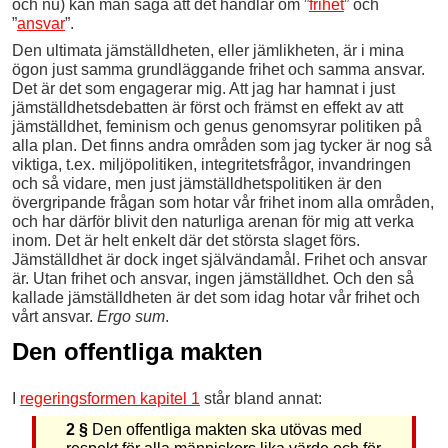
och nu) kan man säga att det handlar om ”
frihet
” och
”
ansvar
”.
Den ultimata jämställdheten, eller jämlikheten, är i mina
ögon just samma grundläggande frihet och samma ansvar.
Det är det som engagerar mig. Att jag har hamnat i just
jämställdhetsdebatten är först och främst en effekt av att
jämställdhet, feminism och genus genomsyrar politiken på
alla plan. Det finns andra områden som jag tycker är nog så
viktiga, t.ex. miljöpolitiken, integritetsfrågor, invandringen
och så vidare, men just jämställdhetspolitiken är den
övergripande frågan som hotar vår frihet inom alla områden,
och har därför blivit den naturliga arenan för mig att verka
inom. Det är helt enkelt där det största slaget förs.
Jämställdhet är dock inget självändamål. Frihet och ansvar
är. Utan frihet och ansvar, ingen jämställdhet. Och den så
kallade jämställdheten är det som idag hotar vår frihet och
vårt ansvar.
Ergo sum
.
Den offentliga makten
I
regeringsformen kapitel 1
står bland annat:
2 §
Den offentliga makten ska utövas med