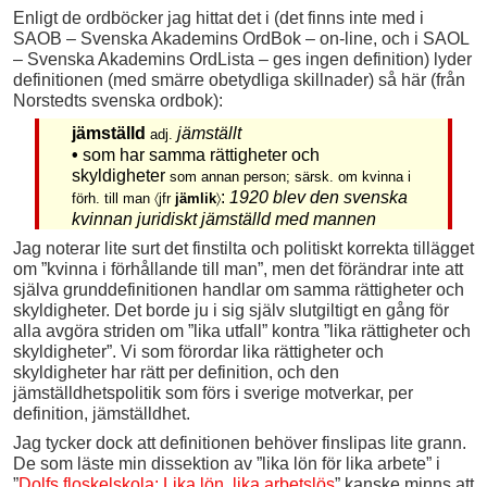
Enligt de ordböcker jag hittat det i (det finns inte med i
SAOB – Svenska Akademins OrdBok – on-line, och i SAOL
– Svenska Akademins OrdLista – ges ingen definition) lyder
definitionen (med smärre obetydliga skillnader) så här (från
Norstedts svenska ordbok):
jämställd
jämställt
adj.
•
som har samma rättigheter och
skyldigheter
som annan person; särsk. om kvinna i
:
1920 blev den svenska
förh. till man 〈jfr
jämlik
〉
kvinnan juridiskt jämställd med mannen
Jag noterar lite surt det finstilta och politiskt korrekta tillägget
om ”kvinna i förhållande till man”, men det förändrar inte att
själva grunddefinitionen handlar om samma rättigheter och
skyldigheter. Det borde ju i sig själv slutgiltigt en gång för
alla avgöra striden om ”lika utfall” kontra ”lika rättigheter och
skyldigheter”. Vi som förordar lika rättigheter och
skyldigheter har rätt per definition, och den
jämställdhetspolitik som förs i sverige motverkar, per
definition, jämställdhet.
Jag tycker dock att definitionen behöver finslipas lite grann.
De som läste min dissektion av ”lika lön för lika arbete” i
”
Dolfs floskelskola: Lika lön, lika arbetslös
” kanske minns att