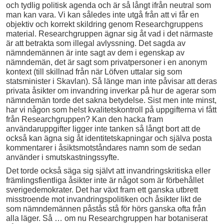
och tydlig politisk agenda och är så långt ifrån neutral som
man kan vara. Vi kan således inte utgå från att vi får en
objektiv och korrekt skildring genom Researchgruppens
material. Researchgruppen ägnar sig åt vad i det närmaste
är att betrakta som illegal avlyssning. Det sagda av
nämndemännen är inte sagt av dem i egenskap av
nämndemän, det är sagt som privatpersoner i en anonym
kontext (till skillnad från när Löfven uttalar sig som
statsminister i Skavlan). Så länge man inte påvisar att deras
privata åsikter om invandring inverkar på hur de agerar som
nämndemän torde det sakna betydelse. Sist men inte minst,
har vi någon som helst kvalitetskontroll på uppgifterna vi fått
från Researchgruppen? Kan den hacka fram
användaruppgifter ligger inte tanken så långt bort att de
också kan ägna sig åt identitetskapningar och själva posta
kommentarer i åsiktsmotståndares namn som de sedan
använder i smutskastningssyfte.
Det torde också säga sig självt att invandringskritiska eller
främlingsfientliga åsikter inte är något som är förbehållet
sverigedemokrater. Det har växt fram ett ganska utbrett
misstroende mot invandringspolitiken och åsikter likt de
som nämndemännen påstås stå för hörs ganska ofta från
alla läger. Så … om nu Researchgruppen har botaniserat