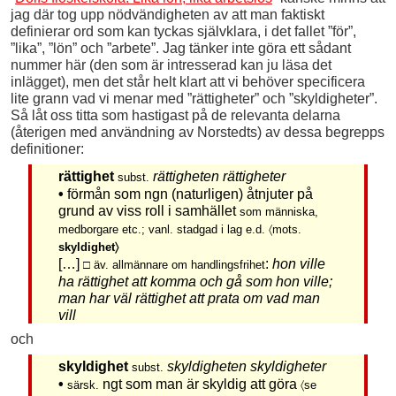
jag där tog upp nödvändigheten av att man faktiskt
definierar ord som kan tyckas självklara, i det fallet ”för”,
”lika”, ”lön” och ”arbete”. Jag tänker inte göra ett sådant
nummer här (den som är intresserad kan ju läsa det
inlägget), men det står helt klart att vi behöver specificera
lite grann vad vi menar med ”rättigheter” och ”skyldigheter”.
Så låt oss titta som hastigast på de relevanta delarna
(återigen med användning av Norstedts) av dessa begrepps
definitioner:
rättighet
rättigheten rättigheter
subst.
•
förmån som ngn (naturligen) åtnjuter på
grund av viss roll i samhället
som människa,
medborgare etc.; vanl. stadgad i lag e.d. 〈mots.
skyldighet〉
[…]
:
hon ville
□ äv. allmännare om handlingsfrihet
ha rättighet att komma och gå som hon ville;
man har väl rättighet att prata om vad man
vill
och
skyldighet
skyldigheten skyldigheter
subst.
•
ngt som man är skyldig att göra
särsk.
〈se