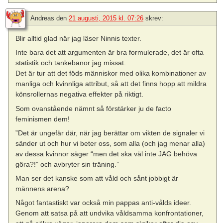
Andreas
den
21 augusti, 2015 kl. 07:26
skrev:
Blir alltid glad när jag läser Ninnis texter.
Inte bara det att argumenten är bra formulerade, det är ofta
statistik och tankebanor jag missat.
Det är tur att det föds människor med olika kombinationer av
manliga och kvinnliga attribut, så att det finns hopp att mildra
könsrollernas negativa effekter på riktigt.
Som ovanstående nämnt så förstärker ju de facto
feminismen dem!
”Det är ungefär där, när jag berättar om vikten de signaler vi
sänder ut och hur vi beter oss, som alla (och jag menar alla)
av dessa kvinnor säger “men det ska väl inte JAG behöva
göra?!” och avbryter sin träning.”
Man ser det kanske som att våld och sånt jobbigt är
männens arena?
Något fantastiskt var också min pappas anti-vålds ideer.
Genom att satsa på att undvika våldsamma konfrontationer,