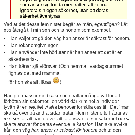
som anser sig födda med rätten att kunna
ignorera sin egen säkerhet, utan att deras
säkerhet äventyras
Vad är det dessa feminister begär av män,
egentligen
? Låt
oss återgå till min son och ta honom som exempel.
Han väljer att gå den väg han anser är säkrast för honom.
Han rekar omgivningen.
Han använder inte hörlurar när han anser att det är en
säkerhetsrisk.
Han tränar självförsvar. (Och hemma i vardagsrummet
fightas det med mamma,
för hon ska allt läras!
)
Han gör massor med saker och träffar många val för att
förbättra sin säkerhet i en värld där kriminella individer
tyvärr är en realitet
vi alla
behöver förhålla oss till. Det ”män
ska gå över på andra sidan gatan”-feminister efterfrågar av
min son
är att han utöver att ta ansvar för sin säkerhet också
ska ta ansvar för deras eventuella
känslor
. Han ska avvika
från den väg
han anser är säkrast för honom
och ta den