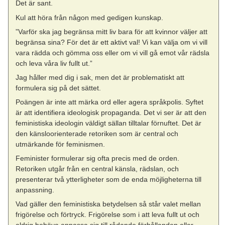
Det är sant.
Kul att höra från någon med gedigen kunskap.
”Varför ska jag begränsa mitt liv bara för att kvinnor väljer att
begränsa sina? För det är ett aktivt val! Vi kan välja om vi vill
vara rädda och gömma oss eller om vi vill gå emot vår rädsla
och leva våra liv fullt ut.”
Jag håller med dig i sak, men det är problematiskt att
formulera sig på det sättet.
Poängen är inte att märka ord eller agera språkpolis. Syftet
är att identifiera ideologisk propaganda. Det vi ser är att den
feministiska ideologin väldigt sällan tilltalar förnuftet. Det är
den känsloorienterade retoriken som är central och
utmärkande för feminismen.
Feminister formulerar sig ofta precis med de orden.
Retoriken utgår från en central känsla, rädslan, och
presenterar två ytterligheter som de enda möjligheterna till
anpassning.
Vad gäller den feministiska betydelsen så står valet mellan
frigörelse och förtryck. Frigörelse som i att leva fullt ut och