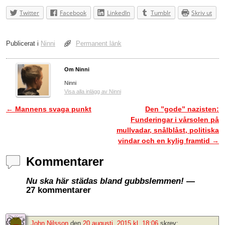
Twitter
Facebook
LinkedIn
Tumblr
Skriv ut
Publicerat i
Ninni
Permanent länk
Om Ninni
Ninni
Visa alla inlägg av Ninni
←
Mannens svaga punkt
Den ”gode” nazisten:
Inläggsnavigering
Funderingar i vårsolen på
mullvadar, snålblåst, politiska
vindar och en kylig framtid
→
Kommentarer
Nu ska här städas bland gubbslemmen!
—
27 kommentarer
John Nilsson
den
20 augusti, 2015 kl. 18:06
skrev: