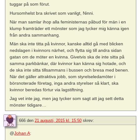
tuggar på som förut.
Hursomhelst bra skrivet som vanligt, Ninni.
När man samlar ihop alla feministernas påbud för män i en
klump framträder ett mönster som jag tycker mig känna igen
från andra sammanhang.
Män ska inte titta på kvinnor, kanske alltid gå med blicken
nedslagen i kvinnors närhet, och flytta sig till andra sidan
gatan om de möter en kvinna. Givetvis ska de inte sitta på
samma parkbänkar, där kvinnor kan känna sig hotade, och
de ska inte sitta tillsammans i bussen och bresa med benen.
När det gäller attraktiva jobb, som styrelseledamöter i
börsnoterade företag, inga andra styrelser så klart, ska
kvinnor beredas förtur via lagstiftning.
Jag vet inte jag, men jag tycker som sagt att jag sett detta
mönster tidigare…
666
den
21 augusti, 2015 kl. 15:50
skrev:
@
Johan A
: