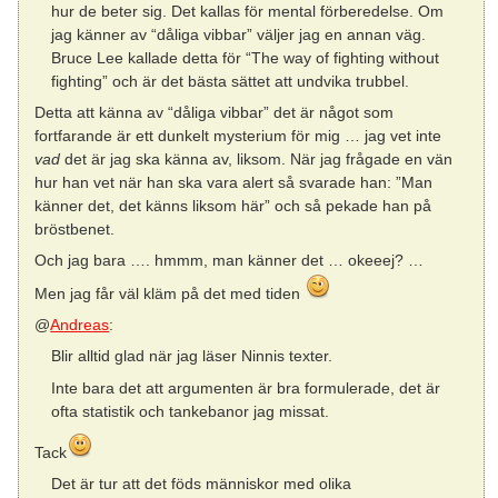
hur de beter sig. Det kallas för mental förberedelse. Om
jag känner av “dåliga vibbar” väljer jag en annan väg.
Bruce Lee kallade detta för “The way of fighting without
fighting” och är det bästa sättet att undvika trubbel.
Detta att känna av “dåliga vibbar” det är något som
fortfarande är ett dunkelt mysterium för mig … jag vet inte
vad
det är jag ska känna av, liksom. När jag frågade en vän
hur han vet när han ska vara alert så svarade han: ”Man
känner det, det känns liksom här” och så pekade han på
bröstbenet.
Och jag bara …. hmmm, man känner det … okeeej? …
Men jag får väl kläm på det med tiden
@
Andreas
:
Blir alltid glad när jag läser Ninnis texter.
Inte bara det att argumenten är bra formulerade, det är
ofta statistik och tankebanor jag missat.
Tack
Det är tur att det föds människor med olika