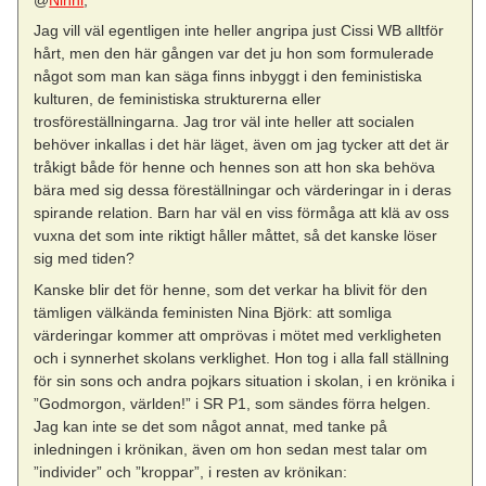
@
Ninni
,
Jag vill väl egentligen inte heller angripa just Cissi WB alltför
hårt, men den här gången var det ju hon som formulerade
något som man kan säga finns inbyggt i den feministiska
kulturen, de feministiska strukturerna eller
trosföreställningarna. Jag tror väl inte heller att socialen
behöver inkallas i det här läget, även om jag tycker att det är
tråkigt både för henne och hennes son att hon ska behöva
bära med sig dessa föreställningar och värderingar in i deras
spirande relation. Barn har väl en viss förmåga att klä av oss
vuxna det som inte riktigt håller måttet, så det kanske löser
sig med tiden?
Kanske blir det för henne, som det verkar ha blivit för den
tämligen välkända feministen Nina Björk: att somliga
värderingar kommer att omprövas i mötet med verkligheten
och i synnerhet skolans verklighet. Hon tog i alla fall ställning
för sin sons och andra pojkars situation i skolan, i en krönika i
”Godmorgon, världen!” i SR P1, som sändes förra helgen.
Jag kan inte se det som något annat, med tanke på
inledningen i krönikan, även om hon sedan mest talar om
”individer” och ”kroppar”, i resten av krönikan: