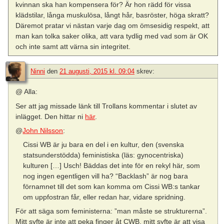
kvinnan ska han kompensera för? Är hon rädd för vissa
klädstilar, långa muskulösa, långt hår, basröster, höga skratt?
Däremot pratar vi nästan varje dag om ömsesidig respekt, att
man kan tolka saker olika, att vara tydlig med vad som är OK
och inte samt att värna sin integritet.
Ninni
den
21 augusti, 2015 kl. 09:04
skrev:
@ Alla:
Ser att jag missade länk till Trollans kommentar i slutet av
inlägget. Den hittar ni
här
.
@
John Nilsson
:
Cissi WB är ju bara en del i en kultur, den (svenska
statsunderstödda) feministiska (läs: gynocentriska)
kulturen […] Usch! Bäddas det inte för en rekyl här, som
nog ingen egentligen vill ha? “Backlash” är nog bara
förnamnet till det som kan komma om Cissi WB:s tankar
om uppfostran får, eller redan har, vidare spridning.
För att säga som feministerna: ”man måste se strukturerna”.
Mitt syfte är inte att peka finger åt CWB, mitt syfte är att visa