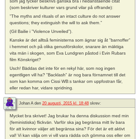
som jag tycker beskrivs ganska bra i nedanstående citat
(som beskriver kulturer vars grund vilar på offrande):
”The myths and rituals of an intact culture do not answer
questions; they extinguish the will to ask them.”
(Gil Bailie i ”Violence Unveiled”).
Kanske är det alltså feministerna som ägnar sig åt ”barnoffer”
i hemmet och på olika genusförskolor, snarare än mäktiga
vita män i skogen, som Eva Lundgren påstod i Evin Rubars
film Könskriget?
Usch! Bäddas det inte för en rekyl här, som nog ingen
egentligen vill ha? ”Backlash” är nog bara förnamnet till det
som kan komma om Cissi WB:s tankar om uppfostran får,
eller redan har, vidare spridning.
Johan A
den
20 augusti, 2015 kl. 18:48
skrev:
Mycket bra skrivet! Jag brukar ha denna diskussion med min
(feministiska) flickvän. Varför ska jag begränsa mitt liv bara
för att kvinnor väljer att begränsa sina? För det är ett aktivt
val! Vi kan välja om vi vill vara rädda och gömma oss eller om