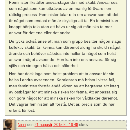
Feminister likställer ansvarstagande med skuld. Ansvar ses
som något som kan utkrävas av en manlig förövare i en
rättslig process. Feminister talar ofta om ansvar som att det
är något som endast män är skyldiga att ta. En feminist kan
knappt börja tala utan att häva ur sig att män ska ta mer
ansvar för det ena eller det andra.
De tycks också anse att män som grupp besitter någon slags
kollektiv skuld. En kvinna kan däremot aldrig ha skuld i något
ärende och behöver således inte heller ta något som helst
ansvar i något avseende. Hon kan inte ens ansvara för sig
själv och sin egen hälsa och säkerhet.
Hon har dock inga som helst problem att ta ansvar för sin
hälsa i andra avseenden. Karaktären må brista i vissa fall,
men feministen förstår ändå vikten av att begränsa sitt intag
av ostbågar för att minska risken för fetma. Att anpassa sig
och göra något för att minska risken för våldtäkter däremot.
Det vägrar feministen att förstå. Det är, precis som du har
erfarit, lönlöst.
Ninni
den
21 augusti, 2015 kl. 16:48
skrev: