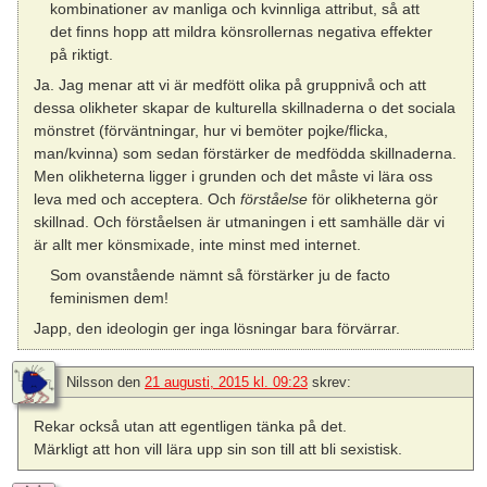
kombinationer av manliga och kvinnliga attribut, så att
det finns hopp att mildra könsrollernas negativa effekter
på riktigt.
Ja. Jag menar att vi är medfött olika på gruppnivå och att
dessa olikheter skapar de kulturella skillnaderna o det sociala
mönstret (förväntningar, hur vi bemöter pojke/flicka,
man/kvinna) som sedan förstärker de medfödda skillnaderna.
Men olikheterna ligger i grunden och det måste vi lära oss
leva med och acceptera. Och
förståelse
för olikheterna gör
skillnad. Och förståelsen är utmaningen i ett samhälle där vi
är allt mer könsmixade, inte minst med internet.
Som ovanstående nämnt så förstärker ju de facto
feminismen dem!
Japp, den ideologin ger inga lösningar bara förvärrar.
Nilsson
den
21 augusti, 2015 kl. 09:23
skrev:
Rekar också utan att egentligen tänka på det.
Märkligt att hon vill lära upp sin son till att bli sexistisk.