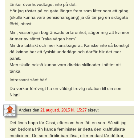
tänker överhuvudtaget inte på det.
Hör jag röster på en gata längre fram som låter som ett gäng
(skulle kunna vara pensionärsgäng) ja då tar jag en sidogata
förbi, oftast.
Min, visserligen begränsade erfarenhet, säger mig att kvinnor
är mer av sättet ”raka vägen hem”.
Mindre taktiskt och mer känsloagerat. Kanske inte så konstigt
då kvinno har ett fysiskt underläge och därför blir det mer
panik.
Men skulle också kunna vara direkta skillnader i sättet att
tänka.
Intressant sånt här!
Du verkar förövrigt ha en väldigt trevlig relation till din son
Ninni.
Anders
den
21 augusti, 2015 kl. 15:27
skrev:
Det finns hopp för Cissi, eftersom hon fått en son. Så vitt jag
kan bedöma från kända feminister är detta den kraftfullaste
medicinen. De som förblir barnlösa, eller endast får döttrar,