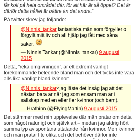
får koll på hela området där, för att här är så öppet? Det är
därför detta hållet är bättre än det andra.
”
På twitter skrev jag följande:
@Ninnis_tankar
fantastiska män som förgyller o
förgyllt mitt liv och all hjälp jag fått med såna
saker.
— Ninnis Tankar (@Ninnis_tankar)
9 augusti
2015
Detta, ”reka omgivningen”, är ett extremt vanligt
förekommande beteende bland män och det tycks inte vara
alls lika vanligt bland kvinnor:
@Ninnis_tankar
<jag läste det insåg jag att det
nästan bara är när jag som ensam man är i
sällskap med en eller fler kvinnor (och barn).
— Hrafninn (@FlyingMartin)
9 augusti 2015
Det stämmer med min upplevelse där män pratar om detta
som något naturligt och självklart – medan jag aldrig hört
samma typ av spontana uttalande från kvinnor. Men kvinnor
och män pratar lite olika och det behöver därför inte