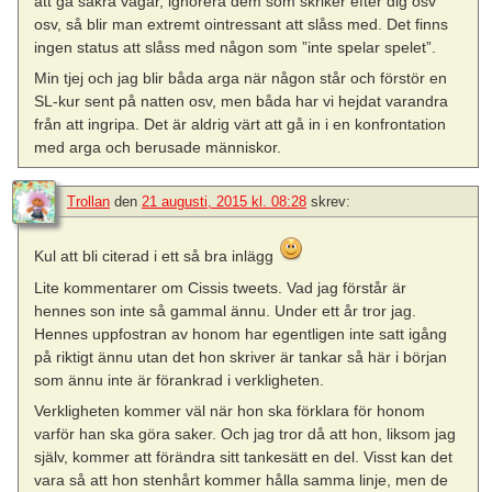
att gå säkra vägar, ignorera dem som skriker efter dig osv
osv, så blir man extremt ointressant att slåss med. Det finns
ingen status att slåss med någon som ”inte spelar spelet”.
Min tjej och jag blir båda arga när någon står och förstör en
SL-kur sent på natten osv, men båda har vi hejdat varandra
från att ingripa. Det är aldrig värt att gå in i en konfrontation
med arga och berusade människor.
Trollan
den
21 augusti, 2015 kl. 08:28
skrev:
Kul att bli citerad i ett så bra inlägg
Lite kommentarer om Cissis tweets. Vad jag förstår är
hennes son inte så gammal ännu. Under ett år tror jag.
Hennes uppfostran av honom har egentligen inte satt igång
på riktigt ännu utan det hon skriver är tankar så här i början
som ännu inte är förankrad i verkligheten.
Verkligheten kommer väl när hon ska förklara för honom
varför han ska göra saker. Och jag tror då att hon, liksom jag
själv, kommer att förändra sitt tankesätt en del. Visst kan det
vara så att hon stenhårt kommer hålla samma linje, men de