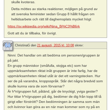
skulle kvoteras.
Detta möttes av starka reaktioner, möjligen på grund av
att svenska feminister sedan Grupp 8 hållit frågan om
heltidsarbete och rätt till daghemsplats mycket högt.
https://sv.wikipedia.org/wiki/Nina_Bj%C3%B6rk
Gott att du är tillbaka, för övrigt.
ChristinaG
den
21 augusti, 2015 kl. 10:08
skrev:
Ninni: Det handlar om att bedöma om personen/gruppen är
på jakt.
En grupp människor (småfulla, stojiga etc) som har
uppmärksamheten riktat inåt gruppen är inte farlig, har de
uppmärksamheten riktad utåt är det ett varningstecken. Hur
ser de på varandra, kroppsspråk. Står det några bredvid som
skulle kunna vara de som förvarnar?
Är h*n/gruppen full, påtänd, går de knyckigt, yviga gester?
Hur tittar h*n/gruppen på dig, bedömer de dig från topp till tå
girigt eller förstrött? Den bedömningen är samma som män
och kvinnor kan göra av en när man kommer som ny på en