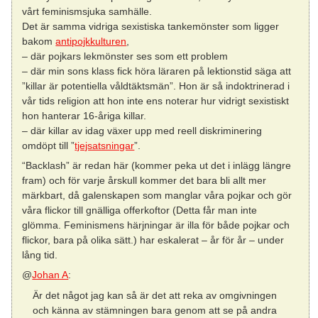
vårt feminismsjuka samhälle.
Det är samma vidriga sexistiska tankemönster som ligger
bakom
antipojkkulturen
,
– där pojkars lekmönster ses som ett problem
– där min sons klass fick höra läraren på lektionstid säga att
”killar är potentiella våldtäktsmän”. Hon är så indoktrinerad i
vår tids religion att hon inte ens noterar hur vidrigt sexistiskt
hon hanterar 16-åriga killar.
– där killar av idag växer upp med reell diskriminering
omdöpt till ”
tjejsatsningar
”.
“Backlash” är redan här (kommer peka ut det i inlägg längre
fram) och för varje årskull kommer det bara bli allt mer
märkbart, då galenskapen som manglar våra pojkar och gör
våra flickor till gnälliga offerkoftor (Detta får man inte
glömma. Feminismens härjningar är illa för både pojkar och
flickor, bara på olika sätt.) har eskalerat – år för år – under
lång tid.
@
Johan A
:
Är det något jag kan så är det att reka av omgivningen
och känna av stämningen bara genom att se på andra