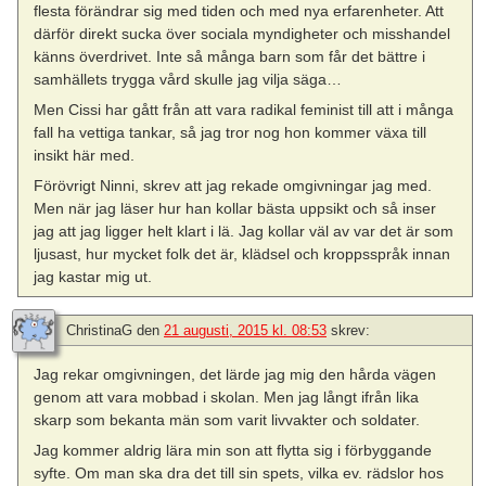
flesta förändrar sig med tiden och med nya erfarenheter. Att
därför direkt sucka över sociala myndigheter och misshandel
känns överdrivet. Inte så många barn som får det bättre i
samhällets trygga vård skulle jag vilja säga…
Men Cissi har gått från att vara radikal feminist till att i många
fall ha vettiga tankar, så jag tror nog hon kommer växa till
insikt här med.
Förövrigt Ninni, skrev att jag rekade omgivningar jag med.
Men när jag läser hur han kollar bästa uppsikt och så inser
jag att jag ligger helt klart i lä. Jag kollar väl av var det är som
ljusast, hur mycket folk det är, klädsel och kroppsspråk innan
jag kastar mig ut.
ChristinaG
den
21 augusti, 2015 kl. 08:53
skrev:
Jag rekar omgivningen, det lärde jag mig den hårda vägen
genom att vara mobbad i skolan. Men jag långt ifrån lika
skarp som bekanta män som varit livvakter och soldater.
Jag kommer aldrig lära min son att flytta sig i förbyggande
syfte. Om man ska dra det till sin spets, vilka ev. rädslor hos