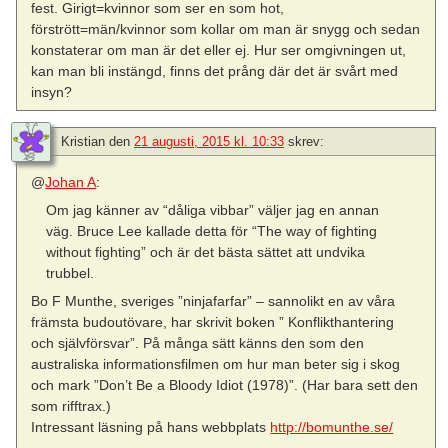
fest. Girigt=kvinnor som ser en som hot,
förstrött=män/kvinnor som kollar om man är snygg och sedan
konstaterar om man är det eller ej. Hur ser omgivningen ut,
kan man bli instängd, finns det prång där det är svårt med
insyn?
Kristian
den
21 augusti, 2015 kl. 10:33
skrev:
@
Johan A
:
Om jag känner av “dåliga vibbar” väljer jag en annan
väg. Bruce Lee kallade detta för “The way of fighting
without fighting” och är det bästa sättet att undvika
trubbel.
Bo F Munthe, sveriges ”ninjafarfar” – sannolikt en av våra
främsta budoutövare, har skrivit boken ” Konflikthantering
och självförsvar”. På många sätt känns den som den
australiska informationsfilmen om hur man beter sig i skog
och mark ”Don’t Be a Bloody Idiot (1978)”. (Har bara sett den
som rifftrax.)
Intressant läsning på hans webbplats
http://bomunthe.se/