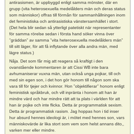
antirasismen, är uppbyggd enligt samma mönster, där en
grupp (vita heterosexuella medelålders män och deras status
som människor) offras till förmån för sammanhållningen inom
det feministiska och antirasistiska vänstersamhället i stort.
(Det hela blir sedan så ytterligt patetiskt när representanter
för samma rörelse sedan i första hand söker vinna över
”gräddan” av samma ”vita heterosexuella medelålders män”
till sitt läger, för att få inflytande över alla andra män, med
lägre status.)
Nåja. Det som får mig att reagera så kraftigt i den
ovanstående kommentaren är att Cissi WB inte bara
avhumaniserar vuxna män, utan också unga pojkar, till och
med sin egen son, i det hon gör honom till någon som ska
vara till för tjejer och kvinnor. Hon ”objektifierar” honom enligt
feministisk språkbruk, och vill inpränta i honom att han är
mindre värd och har mindre rätt att ta plats i världen för att
han är pojke och inte flicka. Detta är programmatisk sexism.
Detta är programmatisk rasism. Jag hoppas hon i tid inser
hur absurd hennes ideologi är, i mötet med hennes son, vars
människovärde är lika stort som vem som helst annans dito,,
varken mer eller mindre.