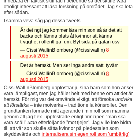
innebära en faktisk skillnad i beteende så det skulle vara
otroligt intressant att läsa forskning på området. Jag ska leta
efter sådan.
I samma veva såg jag dessa tweets:
Är det ngt jag kommer lära min son så är det att
backa och lämna plats åt kvinnor att känna
trygghet i offentliga rum. Byt sida på gatan osv
— Cissi WallinBlomberg (@cissiwallin)
8
augusti 2015
Det är hemskt. Men ser inga andra sätt, tyvärr.
— Cissi WallinBlomberg (@cissiwallin)
8
augusti 2015
Cissi WallinBlomberg uppfostrar ju sina barn som hon anser
vara lämpligast, men jag håller helt med henne om att det är
hemskt. För mig var det omvända viktigt, att försöka
undvika
att förstärka
– inte motverka – traditionella könsroller. Den
grundtanken formade mitt agerande i min roll som mamma
genom att jag t.ex. uppfostrade enligt principen ”man ska
vara snäll”
utan
efterföljande ”mot tjejer”. Jag ville inte bidra
till att vår son skulle sätta kvinnor på piedestalen som
skyddsvärda och
internalisera sin egen roll som ’umbärlig’
.