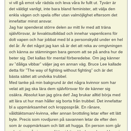
vi vill gå emot vår rädsla och leva våra liv fullt ut. Tyvärr är
det väldigt vanligt, inte bara bland feminister, att välja den
enkla vägen och spela offer utan valmöjlighet eftersom det
innefattar minst ansvar.
Jag har spenderat större delen av mitt liv med att träna
självförsvar, är livvaktsutbildad och innehar vapenlicens för
dolt vapen och har jobbat med bl a personskydd under en hel
del år. Är det något jag kan så är det att reka av omgivningen
och känna av stämningen bara genom att se på andra hur de
beter sig. Det kallas för mental förberedelse. Om jag känner
av ”dåliga vibbar” väljer jag en annan väg. Bruce Lee kallade
detta för ”The way of fighting without fighting” och är det
bästa sättet att undvika trubbel.
Med tanke på min bakgrund är det några kvinnor som har
velat att jag ska lära dem självförsvar för de känner sig
osäkra. Absolut kan jag göra det! Jag brukar alltid börja med
att lära ut hur man håller sig borta från trubbel. Det innefattar
bl a uppmärksamhet och kroppsspråk. En rånare,
våldtäktsman/-kvinna, eller annan brottsling letar efter ett lätt
byte. Precis som rovdjuren på savannen letar de efter den
som är ouppmärksam och lätt att hugga. En person som går