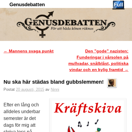
Genusdebatten
Hoppa till huvudinnehåll
Hoppa till sekundärt innehåll
←
Mannens svaga punkt
Den ”gode” nazisten:
Inläggsnavigering
Funderingar i vårsolen på
mullvadar, snålblåst, politiska
vindar och en kylig framtid
→
Nu ska här städas bland gubbslemmen!
Postat
20 augusti, 2015
av
Ninni
Efter en lång och
alldeles underbar
semester är det
dags för mig att
skriva loss på