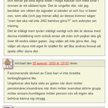
och stirrar på sina egna fötter i höga klackar och med lurar i
öronen är ett sådant byte. Det är ungefär där, när jag
berättar om vikten de signaler vi sänder ut och hur vi beter
oss, som alla (och jag menar alla) av dessa kvinnor säger
”men det ska väl inte JAG behöva göra?!” och avbryter sin
träning.
Det är tråkigt men tyvärr väldigt vanligt och det är dessa med
denna inställning som också anser att män och pojkar ska gå
över till andra sidan gatan. Jag väljer att inte göra det. Jag
väljer att styra mitt eget liv istället för att låta andras livsval att
spela offer styra det.
michael
den
20 augusti, 2015 kl. 23:52
skrev:
Fascinerande skrivet av Cissi kan vi inte bredda
tankegångarna lite.
Ungdomar ska byta sida av gatan när dom möter
pensionärer,invandrare när dom möter svenskar,större grupp
möter ensam,hundägare möter person osv så ingen ska
behöva känna sig otrygg.