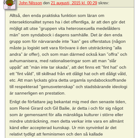
John Nilsson
den
21 augusti, 2015 kl. 00:29
skrev:
Alltså, den enda praktiska funktion som läran om
intersektionalitet synes ha i det offentliga, är att den gör det
möjligt att utse ”gruppen vita heterosexuella medelålders
män” som syndabock i dagens samhälle. Det är den enda
grupp som för närvarande inte ”kan” ges offerstatus (någon
måste ju logiskt sett vara förövare ii den utsträckning ”alla
andra” är offer), och som man därmed också kan ”offra” och
avhumanisera, med rationaliseringar som att man ”slår
uppåt” att ”män inte tar skada”, att det finns ett ”fint hat” och
ett ”fint våld”, till skillnad från ett dåligt hat och ett dåligt våld,
etc. Att man lyckats göra detta urgamla syndabocksoffrande
till respekterad ”genusvetenskap” och stadsbärande ideologi
är sannerligen en prestation.
Enligt de författare jag bekantat mig med den senaste tiden,
som René Girard och Gil Bailie, är detta i och för sig något
som är gemensamt för alla mänskliga kulturer i större eller
mindre utsträckning, men detta verkar inte vara en allmänt
känd eller accepterad kunskap. Ur min synvinkel är det
relativt tydligt att feminismen och den så kallade