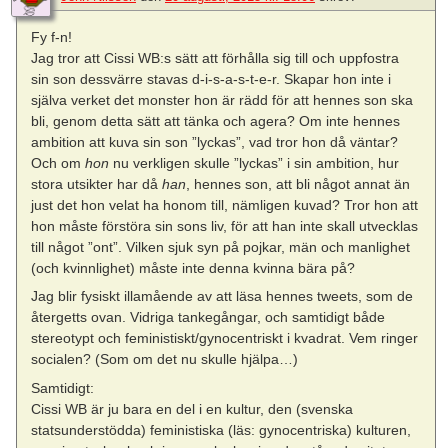
Fy f-n!
Jag tror att Cissi WB:s sätt att förhålla sig till och uppfostra
sin son dessvärre stavas d-i-s-a-s-t-e-r. Skapar hon inte i
själva verket det monster hon är rädd för att hennes son ska
bli, genom detta sätt att tänka och agera? Om inte hennes
ambition att kuva sin son ”lyckas”, vad tror hon då väntar?
Och om
hon
nu verkligen skulle ”lyckas” i sin ambition, hur
stora utsikter har då
han
, hennes son, att bli något annat än
just det hon velat ha honom till, nämligen kuvad? Tror hon att
hon måste förstöra sin sons liv, för att han inte skall utvecklas
till något ”ont”. Vilken sjuk syn på pojkar, män och manlighet
(och kvinnlighet) måste inte denna kvinna bära på?
Jag blir fysiskt illamående av att läsa hennes tweets, som de
återgetts ovan. Vidriga tankegångar, och samtidigt både
stereotypt och feministiskt/gynocentriskt i kvadrat. Vem ringer
socialen? (Som om det nu skulle hjälpa…)
Samtidigt:
Cissi WB är ju bara en del i en kultur, den (svenska
statsunderstödda) feministiska (läs: gynocentriska) kulturen,