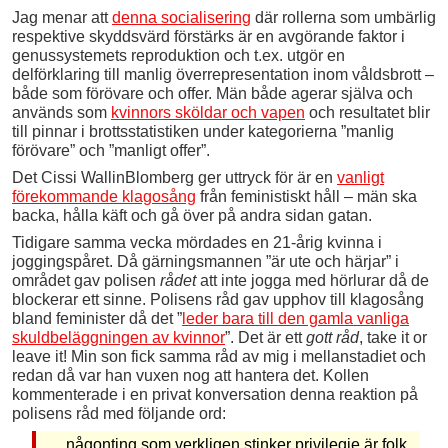
Jag menar att
denna socialisering
där rollerna som umbärlig
respektive skyddsvärd förstärks är en avgörande faktor i
genussystemets reproduktion och t.ex. utgör en
delförklaring till manlig överrepresentation inom våldsbrott –
både som förövare och offer. Män både agerar själva och
används som
kvinnors sköldar och vapen
och resultatet blir
till pinnar i brottsstatistiken under kategorierna ”manlig
förövare” och ”manligt offer”.
Det Cissi WallinBlomberg ger uttryck för är en
vanligt
förekommande klagosång
från feministiskt håll – män ska
backa, hålla käft och gå över på andra sidan gatan.
Tidigare samma vecka mördades en 21-årig kvinna i
joggingspåret. Då gärningsmannen ”är ute och härjar” i
området gav polisen
rådet
att inte jogga med hörlurar då de
blockerar ett sinne. Polisens råd gav upphov till klagosång
bland feminister då det ”
leder bara till den gamla vanliga
skuldbeläggningen av kvinnor
”. Det är ett
gott råd
, take it or
leave it! Min son fick samma råd av mig i mellanstadiet och
redan då var han vuxen nog att hantera det. Kollen
kommenterade i en privat konversation denna reaktion på
polisens råd med följande ord:
någonting som verkligen stinker privilegie är folk