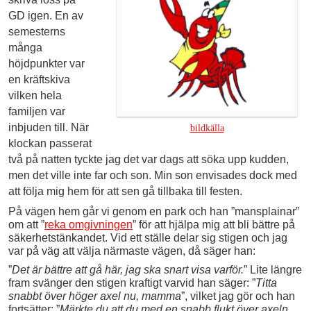
GD igen. En av
semesterns
många
höjdpunkter var
en kräftskiva
vilken hela
familjen var
inbjuden till. När
bildkälla
klockan passerat
två på natten tyckte jag det var dags att söka upp kudden,
men det ville inte far och son. Min son envisades dock med
att följa mig hem för att sen gå tillbaka till festen.
På vägen hem går vi genom en park och han ”mansplainar”
om att ”
reka omgivningen
” för att hjälpa mig att bli bättre på
säkerhetstänkandet. Vid ett ställe delar sig stigen och jag
var på väg att välja närmaste vägen, då säger han:
”
Det är bättre att gå här, jag ska snart visa varför.
” Lite längre
fram svänger den stigen kraftigt varvid han säger: ”
Titta
snabbt över höger axel nu, mamma
”, vilket jag gör och han
fortsätter: ”
Märkte du att du med en snabb flukt över axeln