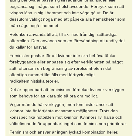
aldrig behöva anpassa sig till rådande förhållanden eller
begränsa sig i något som helst avseende. Förtryck som i att
tvingas låsa in sig i hemmet och inte våga gå ut. De är
dessutom väldigt noga med att påpeka alla hemskheter som
män sägs begå i hemmet.
Retoriken används till att, till skillnad från dig, rättfärdiga
offerrollen. Den används som en förevändning att undfly det
du kallar för ansvar.
Feminister pushar för att kvinnor inte ska behöva tänka
förebyggande eller anpassa sig efter verkligheten på något
sätt, eftersom en begränsning av rörelsefriheten i det
offentliga rummet likställs med förtryck enligt
radikalfeministiska teorier.
Det är uppenbart att feminismen förnekar kvinnor verktygen
som behövs för att klara sig så bra om möjligt.
Vi ger män de här verktygen, men feminister anser att
kvinnor inte är förtjänta av samma möjligheter. Trots den
könsspecifika hotbilden mot kvinnor. Kvinnors liv, hälsa och
välbefinnande är uppenbart inget som feminismen prioriterar.
Feminism och ansvar är ingen lyckad kombination heller.