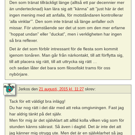
Den som tränat tillräckligt länge (alltså ett par decennier mer
än undertecknad) kan lära sig att ”känna” att ”just här är det
ingen mening med att anfalla, för motståndaren kontrollerar
’alla vinklar'”. Den som inte tränat så länge anfaller och
missar. För utomstående ser det ut som om den mer erfarne
”hoppat undan” eller ”duckat”, men i verkligheten har ingen
så bra reflexer.
Det är det som förblir intressant för de flesta som kommit
igenom tonåren. Man går från närkontakt, till att förflytta sig,
till att placera sig rätt, till att uttrycka sig rätt …
och sedan låter det bara som filosofiskt trams för oss
nybörjare.
Jerkos
den
21 augusti, 2015 kl. 11:27
skrev:
Tack för ett väldigt bra inlägg!
Du har nog rätt i det där med att reka omgivningen. Fast jag
har aldrig tänkt på det själv.
Men för mig är det självklart att alltid kolla vilken väg som för
stunden känns säkrast. Så även i dagtid. Det är inte det att
jag känner mig otrygg ute. Men det är en självklarhet så jag