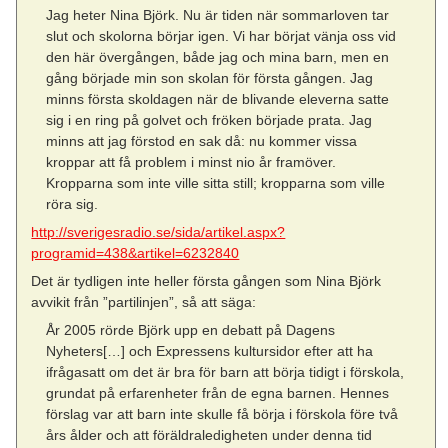
Jag heter Nina Björk. Nu är tiden när sommarloven tar
slut och skolorna börjar igen. Vi har börjat vänja oss vid
den här övergången, både jag och mina barn, men en
gång började min son skolan för första gången. Jag
minns första skoldagen när de blivande eleverna satte
sig i en ring på golvet och fröken började prata. Jag
minns att jag förstod en sak då: nu kommer vissa
kroppar att få problem i minst nio år framöver.
Kropparna som inte ville sitta still; kropparna som ville
röra sig.
http://sverigesradio.se/sida/artikel.aspx?
programid=438&artikel=6232840
Det är tydligen inte heller första gången som Nina Björk
avvikit från ”partilinjen”, så att säga:
År 2005 rörde Björk upp en debatt på Dagens
Nyheters[…] och Expressens kultursidor efter att ha
ifrågasatt om det är bra för barn att börja tidigt i förskola,
grundat på erfarenheter från de egna barnen. Hennes
förslag var att barn inte skulle få börja i förskola före två
års ålder och att föräldraledigheten under denna tid