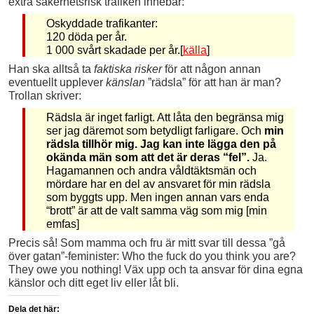
extra säkerhetsrisk trafiken innebär:
Oskyddade trafikanter:
120 döda per år.
1 000 svårt skadade per år.[
källa
]
Han ska alltså ta
faktiska risker
för att någon annan
eventuellt upplever
känslan
”rädsla” för att han är man?
Trollan skriver:
Rädsla är inget farligt. Att låta den begränsa mig
ser jag däremot som betydligt farligare. Och
min
rädsla tillhör mig. Jag kan inte lägga den på
okända män som att det är deras “fel”.
Ja.
Hagamannen och andra våldtäktsmän och
mördare har en del av ansvaret för min rädsla
som byggts upp. Men ingen annan vars enda
“brott” är att de valt samma väg som mig [min
emfas]
Precis så! Som mamma och fru är mitt svar till dessa ”gå
över gatan”-feminister: Who the fuck do you think you are?
They owe you nothing! Väx upp och ta ansvar för dina egna
känslor och ditt eget liv eller låt bli.
Dela det här: