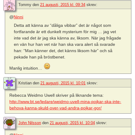
Tommy
den
21 augusti, 2015 kl. 09:34
skrev:
@
Ninni
Detta att känna av “dåliga vibbar” det är något som
fortfarande är ett dunkelt mysterium för mig … jag vet
inte vad det är jag ska känna av, liksom. När jag frågade
en vän hur han vet när han ska vara alert så svarade
han: “Man känner det, det känns liksom här” och så
pekade han på bröstbenet.
Manlig intuition…
Kristian
den
21 augusti, 2015 kl. 10:01
skrev:
Rebecca Weidmo Uwell skriver på liknande tema:
http://www.bt.se/ledare/weidmo-uvell-mina-pojkar-ska-inte-
behova-kanna-skuld-over-vad-andra-pojkar-gor/
John Nilsson
den
21 augusti, 2015 kl. 10:04
skrev: