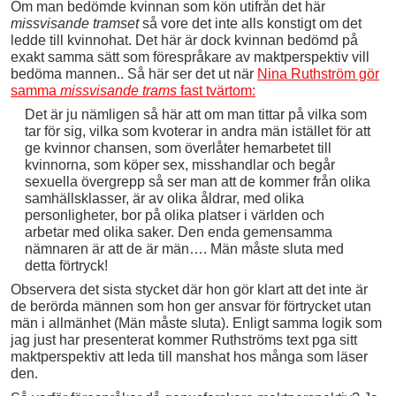
Om man bedömde kvinnan som kön utifrån det här
missvisande tramset
så vore det inte alls konstigt om det
ledde till kvinnohat. Det här är dock kvinnan bedömd på
exakt samma sätt som förespråkare av maktperspektiv vill
bedöma mannen.. Så här ser det ut när
Nina Ruthström gör
samma
missvisande trams
fast tvärtom:
Det är ju nämligen så här att om man tittar på vilka som
tar för sig, vilka som kvoterar in andra män istället för att
ge kvinnor chansen, som överlåter hemarbetet till
kvinnorna, som köper sex, misshandlar och begår
sexuella övergrepp så ser man att de kommer från olika
samhällsklasser, är av olika åldrar, med olika
personligheter, bor på olika platser i världen och
arbetar med olika saker. Den enda gemensamma
nämnaren är att de är män…. Män måste sluta med
detta förtryck!
Observera det sista stycket där hon gör klart att det inte är
de berörda männen som hon ger ansvar för förtrycket utan
män i allmänhet (Män måste sluta). Enligt samma logik som
jag just har presenterat kommer Ruthströms text pga sitt
maktperspektiv att leda till manshat hos många som läser
den.