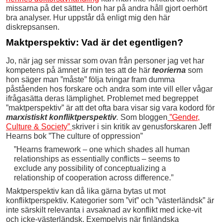
missarna på det sättet. Hon har på andra håll gjort oerhört
bra analyser. Hur uppstår då enligt mig den här
diskrepsansen.
Maktperspektiv: Vad är det egentligen?
Jo, när jag ser missar som ovan från personer jag vet har
kompetens på ämnet är min tes att de här
teorierna
som
hon säger man ”måste” följa tvingar fram dumma
påståenden hos forskare och andra som inte vill eller vågar
ifrågasätta deras lämplighet. Problemet med begreppet
”maktperspektiv” är att det ofta bara visar sig vara kodord för
marxistiskt konfliktperspektiv
.
Som bloggen
”Gender,
Culture & Society”
skriver i sin kritik av genusforskaren Jeff
Hearns bok ”The culture of oppression”
”Hearns framework – one which shades all human
relationships as essentially conflicts – seems to
exclude any possibility of conceptualizing a
relationship of cooperation across difference.”
Maktperspektiv kan då lika gärna bytas ut mot
konfliktperspektiv. Kategorier som ”vit” och ”västerländsk” är
inte särskilt relevanta i avsaknad av konflikt med icke-vit
och icke-västerländsk. Exempelvis när finländska