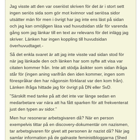
Jag visste att den var oseriöst skriven för det är i stort sett
ingen seriös sida som gör mot kvinnor vad seriösa sidor
utsätter män för men i övrigt har jag inte ens läst på sidan
och jag kan omöjligen läsa vad huvudsidan står för varenda
gång som jag länkar till en text av relevans för det inlägg jag
skriver. Länken har ingen koppling till huvudsidan
överhuvudtaget.-
Så det enkla svaret är att jag inte visste vad sidan stod för
när jag länkade den och länken har som syfte att visa var
citaten kommer från. Inte att stödja åsikter som sidan ifråga
står för (ingen aning varifrån den iden kommer, ingen som
förespråkar den har någonsin förklarat var den kom från).
Länken ifråga hittade jag för övrigt på DN eller SvD.
”Särskilt med tanke på att det inte var länge sedan en
medarbetare var nära att ha fått sparken för att frekventerat
just den typen av sidor.”
Men hur resonerar arbetsgivaren då? När en person
exempelvis tittar på en discovery-dokumentär om nazismen,
tar arbetsgivaren för givet att personen är nazist då? När jag
samlar information på de galnaste feministbloggarna (Shed