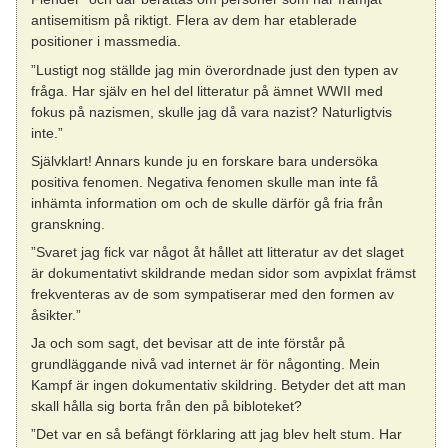
antisemitism på riktigt. Flera av dem har etablerade
positioner i massmedia.
”Lustigt nog ställde jag min överordnade just den typen av
fråga. Har själv en hel del litteratur på ämnet WWII med
fokus på nazismen, skulle jag då vara nazist? Naturligtvis
inte.”
Självklart! Annars kunde ju en forskare bara undersöka
positiva fenomen. Negativa fenomen skulle man inte få
inhämta information om och de skulle därför gå fria från
granskning.
”Svaret jag fick var något åt hållet att litteratur av det slaget
är dokumentativt skildrande medan sidor som avpixlat främst
frekventeras av de som sympatiserar med den formen av
åsikter.”
Ja och som sagt, det bevisar att de inte förstår på
grundläggande nivå vad internet är för någonting. Mein
Kampf är ingen dokumentativ skildring. Betyder det att man
skall hålla sig borta från den på bibloteket?
”Det var en så befängt förklaring att jag blev helt stum. Har