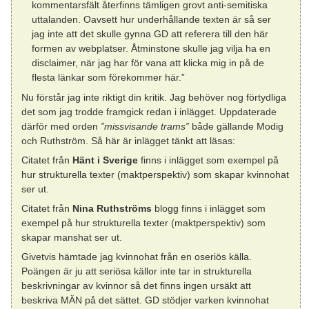
kommentarsfält återfinns tämligen grovt anti-semitiska
uttalanden. Oavsett hur underhållande texten är så ser
jag inte att det skulle gynna GD att referera till den här
formen av webplatser. Åtminstone skulle jag vilja ha en
disclaimer, när jag har för vana att klicka mig in på de
flesta länkar som förekommer här.”
Nu förstår jag inte riktigt din kritik. Jag behöver nog förtydliga
det som jag trodde framgick redan i inlägget. Uppdaterade
därför med orden
”missvisande trams”
både gällande Modig
och Ruthström. Så här är inlägget tänkt att läsas:
Citatet från
Hänt i Sverige
finns i inlägget som exempel på
hur strukturella texter (maktperspektiv) som skapar kvinnohat
ser ut.
Citatet från
Nina Ruthströms
blogg finns i inlägget som
exempel på hur strukturella texter (maktperspektiv) som
skapar manshat ser ut.
Givetvis hämtade jag kvinnohat från en oseriös källa.
Poängen är ju att seriösa källor inte tar in strukturella
beskrivningar av kvinnor så det finns ingen ursäkt att
beskriva MÄN på det sättet. GD stödjer varken kvinnohat