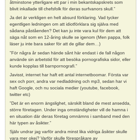
åtminstone ytterligare ett par i min bekantskapskrets som
blivit inkallade till chefsfolk för deras surfvanors skull.”
Ja det är verkligen en helt absurd förklaring. Vad tycker
egentligen ledningen om att idiotförklara sig själva med
sådana påståenden? Det kan ju inte vara kul för dem att
säga nåt som en 12-åring skulle se igenom (Men pappa, folk
läser ju inte bara saker för att de gillar dem…)
”För några år sedan hände sånt här endast i de fall någon
använde sin arbetstid för att besöka pornografiska sidor, eller
kunde kopplas till barnpornografi.”
Javisst, internet har haft ett antal internetboomar. Första var
sex och porr, andra var nedladdning och mp3, sedan har vi
haft Google, och nu sociala medier (youtube, facebook,
twitter etc)
”Det är en enorm ängslighet, särskilt bland de mest ansedda,
större företagen. Under inga omständigheter vill de hamna i
en situation där deras företag omnämns i samband med den
här typen av åsikter.”
Själv undrar jag varför andra minst lika vidriga åsikter skulle
vara mer okej? Varför skulle förespråkare av