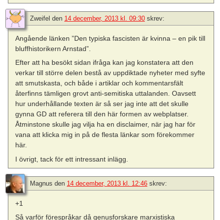
Zweifel
den
14 december, 2013 kl. 09:30
skrev:
Angående länken ”Den typiska fascisten är kvinna – en pik till
bluffhistorikern Arnstad”.
Efter att ha besökt sidan ifråga kan jag konstatera att den
verkar till större delen bestå av uppdiktade nyheter med syfte
att smutskasta, och både i artiklar och kommentarsfält
återfinns tämligen grovt anti-semitiska uttalanden. Oavsett
hur underhållande texten är så ser jag inte att det skulle
gynna GD att referera till den här formen av webplatser.
Åtminstone skulle jag vilja ha en disclaimer, när jag har för
vana att klicka mig in på de flesta länkar som förekommer
här.
I övrigt, tack för ett intressant inlägg.
Magnus
den
14 december, 2013 kl. 12:46
skrev:
+1
Så varför förespråkar då genusforskare marxistiska