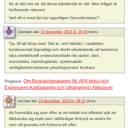
Nu är det inte så. Att deras påstående är rätt. Men frågan är
fortfarande relevant.
Vad vill ni med det här egentligen Genusforskare?
Liberalen
den
13 december, 2013 kl. 20:24
skrev:
Tja, till att börja med: Det är, rent faktiskt, i realiteten,
fundamentalt lögnaktigt och direkt vilseledande att benämna
våra intellektuellt underutvecklade riks-äckel, våra
marxistiska, hatmånglande, systematiskt
verklighetsförnekande yrkeslögnerskor forskare.
Om Researchgruppens (fd. AFA doku) och
Pingback:
Expressens Kartläggning och Uthängning | Aktivarum
michael
den
14 december, 2013 kl. 08:12
skrev:
Att framställa sig som offer är ett enkelt och effektivt sätt att
tillskanska sig makt som rättfärdigar förtryck av andra för
vem vill granska och kritisera ett offer.