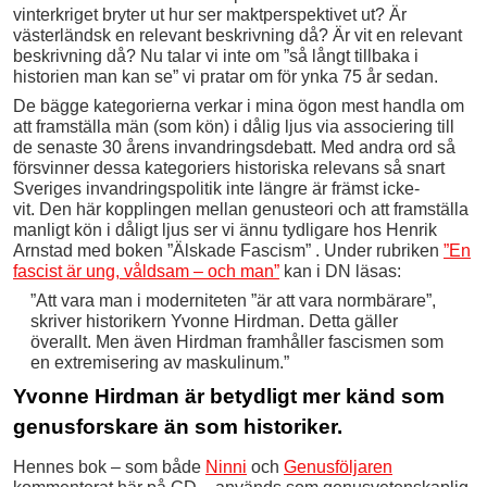
vinterkriget bryter ut hur ser maktperspektivet ut? Är
västerländsk en relevant beskrivning då? Är vit en relevant
beskrivning då? Nu talar vi inte om ”så långt tillbaka i
historien man kan se” vi pratar om för ynka 75 år sedan.
De bägge kategorierna verkar i mina ögon mest handla om
att framställa män (som kön) i dålig ljus via associering till
de senaste 30 årens invandringsdebatt. Med andra ord så
försvinner dessa kategoriers historiska relevans så snart
Sveriges invandringspolitik inte längre är främst icke-
vit. Den här kopplingen mellan genusteori och att framställa
manligt kön i dåligt ljus ser vi ännu tydligare hos Henrik
Arnstad med boken ”Älskade Fascism” . Under rubriken
”En
fascist är ung, våldsam – och man”
kan i DN läsas:
”Att vara man i moderniteten ”är att vara normbärare”,
skriver historikern Yvonne Hirdman. Detta gäller
överallt. Men även Hirdman framhåller fascismen som
en extremisering av maskulinum.”
Yvonne Hirdman är betydligt mer känd som
genusforskare än som historiker.
Hennes bok – som både
Ninni
och
Genusföljaren