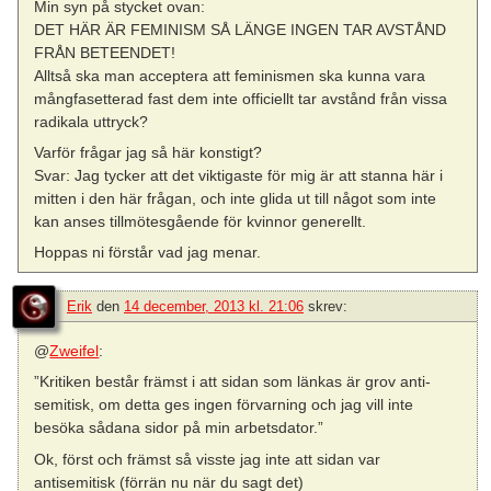
Min syn på stycket ovan:
DET HÄR ÄR FEMINISM SÅ LÄNGE INGEN TAR AVSTÅND
FRÅN BETEENDET!
Alltså ska man acceptera att feminismen ska kunna vara
mångfasetterad fast dem inte officiellt tar avstånd från vissa
radikala uttryck?
Varför frågar jag så här konstigt?
Svar: Jag tycker att det viktigaste för mig är att stanna här i
mitten i den här frågan, och inte glida ut till något som inte
kan anses tillmötesgående för kvinnor generellt.
Hoppas ni förstår vad jag menar.
Erik
den
14 december, 2013 kl. 21:06
skrev:
@
Zweifel
:
”Kritiken består främst i att sidan som länkas är grov anti-
semitisk, om detta ges ingen förvarning och jag vill inte
besöka sådana sidor på min arbetsdator.”
Ok, först och främst så visste jag inte att sidan var
antisemitisk (förrän nu när du sagt det)