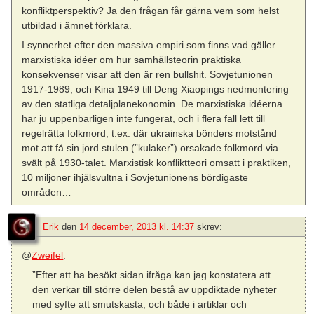
konfliktperspektiv? Ja den frågan får gärna vem som helst
utbildad i ämnet förklara.
I synnerhet efter den massiva empiri som finns vad gäller
marxistiska idéer om hur samhällsteorin praktiska
konsekvenser visar att den är ren bullshit. Sovjetunionen
1917-1989, och Kina 1949 till Deng Xiaopings nedmontering
av den statliga detaljplanekonomin. De marxistiska idéerna
har ju uppenbarligen inte fungerat, och i flera fall lett till
regelrätta folkmord, t.ex. där ukrainska bönders motstånd
mot att få sin jord stulen (”kulaker”) orsakade folkmord via
svält på 1930-talet. Marxistisk konfliktteori omsatt i praktiken,
10 miljoner ihjälsvultna i Sovjetunionens bördigaste
områden…
Erik
den
14 december, 2013 kl. 14:37
skrev:
@
Zweifel
:
”Efter att ha besökt sidan ifråga kan jag konstatera att
den verkar till större delen bestå av uppdiktade nyheter
med syfte att smutskasta, och både i artiklar och