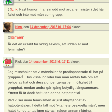
@
Erik
: Fast humorn har sin udd mot arga feminister i det här
fallet och inte mot män som grupp.
Ninni
den
14 december, 2013 kl. 17:04
skrev:
@
wigwag
:
Är det en ursäkt för vidrig sexism, att udden är mot
feminister?
Rick
den
14 december, 2013 kl. 17:11
skrev:
Jag misstänker att vi människor är predisponerade till hat på
gruppnivå. Hos vissa indivder kan man rentav tala om ett
behov av hat och dessa griper genast en möjlighet till
grupphat, medan andra går igång betydligt långsammare.
Ytterst få är dock helt utan denna hatpotential.
Vad vi ser inom feminismen är just utnyttjandet av
hatpotentialen. I detta fall mot ”vita heterosexuella män”, men
hatet kunde antagligen styras i någon annan riktning.