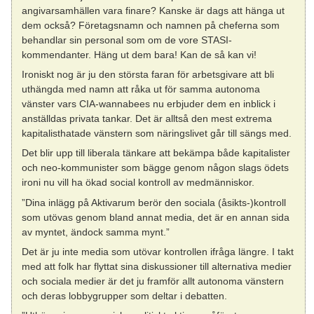
angivarsamhällen vara finare? Kanske är dags att hänga ut
dem också? Företagsnamn och namnen på cheferna som
behandlar sin personal som om de vore STASI-
kommendanter. Häng ut dem bara! Kan de så kan vi!
Ironiskt nog är ju den största faran för arbetsgivare att bli
uthängda med namn att råka ut för samma autonoma
vänster vars CIA-wannabees nu erbjuder dem en inblick i
anställdas privata tankar. Det är alltså den mest extrema
kapitalisthatade vänstern som näringslivet går till sängs med.
Det blir upp till liberala tänkare att bekämpa både kapitalister
och neo-kommunister som bägge genom någon slags ödets
ironi nu vill ha ökad social kontroll av medmänniskor.
”Dina inlägg på Aktivarum berör den sociala (åsikts-)kontroll
som utövas genom bland annat media, det är en annan sida
av myntet, ändock samma mynt.”
Det är ju inte media som utövar kontrollen ifråga längre. I takt
med att folk har flyttat sina diskussioner till alternativa medier
och sociala medier är det ju framför allt autonoma vänstern
och deras lobbygrupper som deltar i debatten.