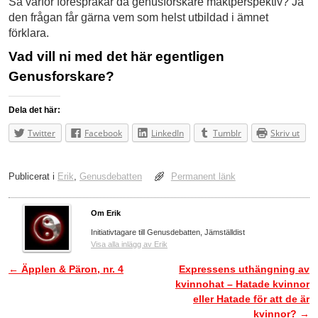
Så varför förespråkar då genusforskare maktperspektiv? Ja
den frågan får gärna vem som helst utbildad i ämnet
förklara.
Vad vill ni med det här egentligen
Genusforskare?
Dela det här:
Twitter
Facebook
LinkedIn
Tumblr
Skriv ut
Publicerat i
Erik
,
Genusdebatten
Permanent länk
Om Erik
Initiativtagare till Genusdebatten, Jämställdist
Visa alla inlägg av Erik
←
Äpplen & Päron, nr. 4
Expressens uthängning av
Inläggsnavigering
kvinnohat – Hatade kvinnor
eller Hatade för att de är
kvinnor?
→