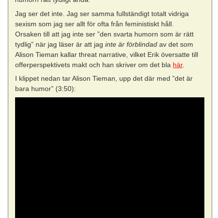
Jag ser det inte. Jag ser samma fullständigt totalt vidriga
sexism som jag ser allt för ofta från feministiskt håll.
Orsaken till att jag inte ser ”den svarta humorn som är rätt
tydlig” när jag läser är att jag
inte är förblindad
av det som
Alison Tieman kallar threat narrative, vilket Erik översatte till
offerperspektivets makt och han skriver om det bla
här
.
I klippet nedan tar Alison Tieman, upp det där med ”det är
bara humor” (3:50):