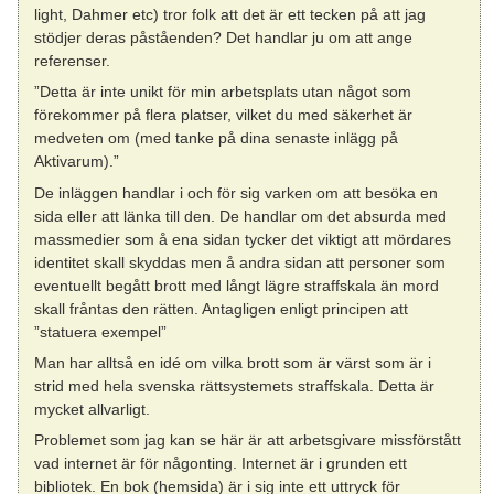
light, Dahmer etc) tror folk att det är ett tecken på att jag
stödjer deras påståenden? Det handlar ju om att ange
referenser.
”Detta är inte unikt för min arbetsplats utan något som
förekommer på flera platser, vilket du med säkerhet är
medveten om (med tanke på dina senaste inlägg på
Aktivarum).”
De inläggen handlar i och för sig varken om att besöka en
sida eller att länka till den. De handlar om det absurda med
massmedier som å ena sidan tycker det viktigt att mördares
identitet skall skyddas men å andra sidan att personer som
eventuellt begått brott med långt lägre straffskala än mord
skall fråntas den rätten. Antagligen enligt principen att
”statuera exempel”
Man har alltså en idé om vilka brott som är värst som är i
strid med hela svenska rättsystemets straffskala. Detta är
mycket allvarligt.
Problemet som jag kan se här är att arbetsgivare missförstått
vad internet är för någonting. Internet är i grunden ett
bibliotek. En bok (hemsida) är i sig inte ett uttryck för