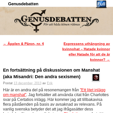
Genusdebatten
Hoppa till huvudinnehåll
Hoppa till sekundärt innehåll
←
Äpplen & Päron, nr. 4
Expressens uthängning av
Inläggsnavigering
kvinnohat – Hatade kvinnor
eller Hatade för att de är
kvinnor?
→
En fortsättning på diskussionen om Manshat
(aka Misandri: Den andra sexismen)
Postat
13 december, 2013
av
Erik
Här är en andra del på resonemangen från
”Ett litet inlägg
om manshat”
. Jag fortsätter att använda citat från Charlottes
svar på Certatios inlägg. Här kommer jag att tillbakavisa
flera påståenden på basis av avsaknad av relevans. På
vanlig svenska betyder det att jag ifrågasätter dess