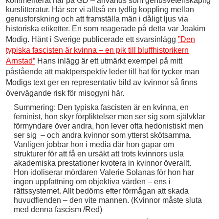
kommenterat här på GD – används som genusvetenskaplig
kurslitteratur. Här ser vi alltså en tydlig koppling mellan
genusforskning och att framställa män i dåligt ljus via
historiska etiketter.
En som reagerade på detta var Joakim
Modig. Hänt i Sverige publicerade ett svarsinlägg
”Den
typiska fascisten är kvinna – en pik till bluffhistorikern
Arnstad”
Hans inlägg
är ett utmärkt exempel på mitt
påstående att maktperspektiv leder till hat för tycker man
Modigs text ger en representativ bild av kvinnor så finns
övervägande risk för misogyni här.
Summering: Den typiska fascisten är en kvinna, en
feminist, hon skyr förpliktelser men ser sig som självklar
förmyndare över andra, hon lever ofta hedonistiskt men
ser sig – och andra kvinnor som ytterst skötsamma.
Vanligen jobbar hon i media där hon gapar om
strukturer för att få en ursäkt att trots kvinnors usla
akademiska prestationer kvotera in kvinnor överallt.
Hon idoliserar mördaren Valerie Solanas för hon har
ingen uppfattning om objektiva värden – ens i
rättssystemet. Allt bedöms efter förmågan att skada
huvudfienden – den vite mannen. (Kvinnor måste sluta
med denna fascism /Red)