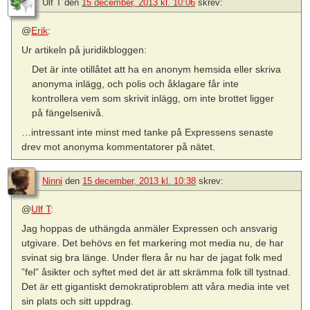
Ulf T
den
15 december, 2013 kl. 10:06
skrev:
@
Erik
:
Ur artikeln på juridikbloggen:
Det är inte otillåtet att ha en anonym hemsida eller skriva
anonyma inlägg, och polis och åklagare får inte
kontrollera vem som skrivit inlägg, om inte brottet ligger
på fängelsenivå.
…intressant inte minst med tanke på Expressens senaste
drev mot anonyma kommentatorer på nätet.
Ninni
den
15 december, 2013 kl. 10:38
skrev:
@
Ulf T
:
Jag hoppas de uthängda anmäler Expressen och ansvarig
utgivare. Det behövs en fet markering mot media nu, de har
svinat sig bra länge. Under flera år nu har de jagat folk med
”fel” åsikter och syftet med det är att skrämma folk till tystnad.
Det är ett gigantiskt demokratiproblem att våra media inte vet
sin plats och sitt uppdrag.