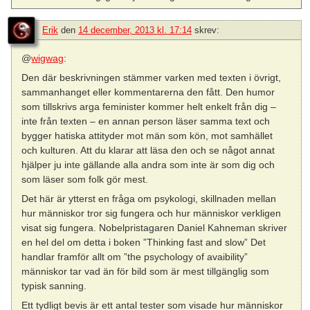
Erik
den
14 december, 2013 kl. 17:14
skrev:
@
wigwag
:
Den där beskrivningen stämmer varken med texten i övrigt,
sammanhanget eller kommentarerna den fått. Den humor
som tillskrivs arga feminister kommer helt enkelt från dig –
inte från texten – en annan person läser samma text och
bygger hatiska attityder mot män som kön, mot samhället
och kulturen. Att du klarar att läsa den och se något annat
hjälper ju inte gällande alla andra som inte är som dig och
som läser som folk gör mest.
Det här är ytterst en fråga om psykologi, skillnaden mellan
hur människor tror sig fungera och hur människor verkligen
visat sig fungera. Nobelpristagaren Daniel Kahneman skriver
en hel del om detta i boken ”Thinking fast and slow” Det
handlar framför allt om ”the psychology of avaibility”
människor tar vad än för bild som är mest tillgänglig som
typisk sanning.
Ett tydligt bevis är ett antal tester som visade hur människor