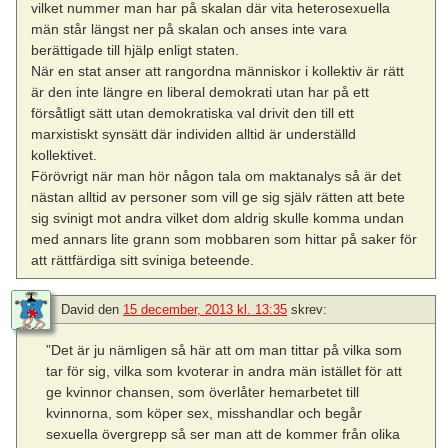
vilket nummer man har på skalan där vita heterosexuella
män står längst ner på skalan och anses inte vara
berättigade till hjälp enligt staten.
När en stat anser att rangordna människor i kollektiv är rätt
är den inte längre en liberal demokrati utan har på ett
försåtligt sätt utan demokratiska val drivit den till ett
marxistiskt synsätt där individen alltid är underställd
kollektivet.
Förövrigt när man hör någon tala om maktanalys så är det
nästan alltid av personer som vill ge sig själv rätten att bete
sig svinigt mot andra vilket dom aldrig skulle komma undan
med annars lite grann som mobbaren som hittar på saker för
att rättfärdiga sitt sviniga beteende.
David
den
15 december, 2013 kl. 13:35
skrev:
”Det är ju nämligen så här att om man tittar på vilka som
tar för sig, vilka som kvoterar in andra män istället för att
ge kvinnor chansen, som överlåter hemarbetet till
kvinnorna, som köper sex, misshandlar och begår
sexuella övergrepp så ser man att de kommer från olika