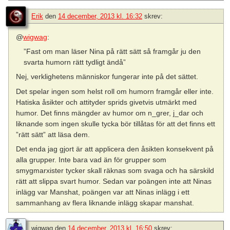
Erik
den
14 december, 2013 kl. 16:32
skrev:
@
wigwag
:
”Fast om man läser Nina på rätt sätt så framgår ju den
svarta humorn rätt tydligt ändå”
Nej, verklighetens människor fungerar inte på det sättet.
Det spelar ingen som helst roll om humorn framgår eller inte.
Hatiska åsikter och attityder sprids givetvis utmärkt med
humor. Det finns mängder av humor om n_grer, j_dar och
liknande som ingen skulle tycka bör tillåtas för att det finns ett
”rätt sätt” att läsa dem.
Det enda jag gjort är att applicera den åsikten konsekvent på
alla grupper. Inte bara vad än för grupper som
smygmarxister tycker skall räknas som svaga och ha särskild
rätt att slippa svart humor. Sedan var poängen inte att Ninas
inlägg var Manshat, poängen var att Ninas inlägg i ett
sammanhang av flera liknande inlägg skapar manshat.
wigwag
den
14 december, 2013 kl. 16:50
skrev: