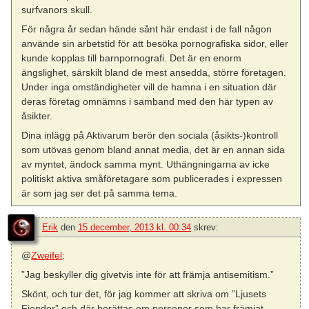
surfvanors skull.
För några år sedan hände sånt här endast i de fall någon
använde sin arbetstid för att besöka pornografiska sidor, eller
kunde kopplas till barnpornografi. Det är en enorm
ängslighet, särskilt bland de mest ansedda, större företagen.
Under inga omständigheter vill de hamna i en situation där
deras företag omnämns i samband med den här typen av
åsikter.
Dina inlägg på Aktivarum berör den sociala (åsikts-)kontroll
som utövas genom bland annat media, det är en annan sida
av myntet, ändock samma mynt. Uthängningarna av icke
politiskt aktiva småföretagare som publicerades i expressen
är som jag ser det på samma tema.
Erik
den
15 december, 2013 kl. 00:34
skrev:
@
Zweifel
:
”Jag beskyller dig givetvis inte för att främja antisemitism.”
Skönt, och tur det, för jag kommer att skriva om ”Ljusets
Fiender” och där berättas om personer som har främjat