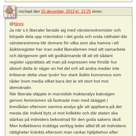
michael
den
15 december, 2013 kl. 13:25
skrev:
@
Ninni
:
Ja när s.k liberaler lierade sig med vänsterextremister och
började dela upp människor i det goda och onda näthatet där
vänsterextrema blir domare för vilka som ska hamna i ett
åsiktsregister har man svikit liberalismen med sitt samarbete
och därigenom gett sitt godkännande till att ett sådant
register upprättats att man på expressen inte förstår hur
absurt detta är säger en hel del och att andra medier inte
kritiserar detta visar tyvärr hur stark åsikts koncensus som
råder inom media vilket bara det är ett stort hot mot
demokratin.
När liberala släppte in marxistisk maktanalys bakvägen
genom feminismen så fastnade man med skägget i
brevlådan eftersom samma analys går att applisera på det
mesta där individ byts ut mot kollektiv och där staten ska
stärkas på individers bekostnad för den goda sakens skull.
Men kollektivens trubbiga verktyg leder alltid till att individens
rättigheter kränkts eftersom man rankar hjälpbehov efter