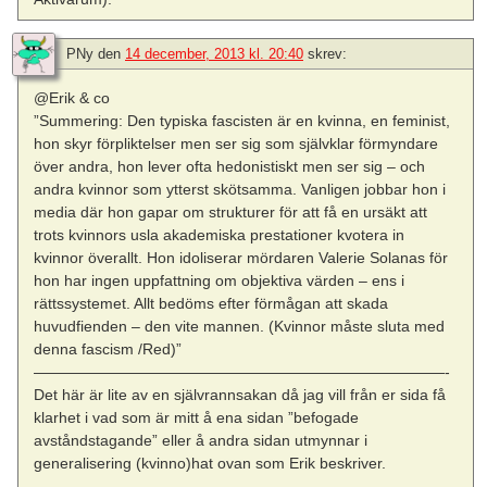
PNy
den
14 december, 2013 kl. 20:40
skrev:
@Erik & co
”Summering: Den typiska fascisten är en kvinna, en feminist,
hon skyr förpliktelser men ser sig som självklar förmyndare
över andra, hon lever ofta hedonistiskt men ser sig – och
andra kvinnor som ytterst skötsamma. Vanligen jobbar hon i
media där hon gapar om strukturer för att få en ursäkt att
trots kvinnors usla akademiska prestationer kvotera in
kvinnor överallt. Hon idoliserar mördaren Valerie Solanas för
hon har ingen uppfattning om objektiva värden – ens i
rättssystemet. Allt bedöms efter förmågan att skada
huvudfienden – den vite mannen. (Kvinnor måste sluta med
denna fascism /Red)”
———————————————————————————-
Det här är lite av en självrannsakan då jag vill från er sida få
klarhet i vad som är mitt å ena sidan ”befogade
avståndstagande” eller å andra sidan utmynnar i
generalisering (kvinno)hat ovan som Erik beskriver.