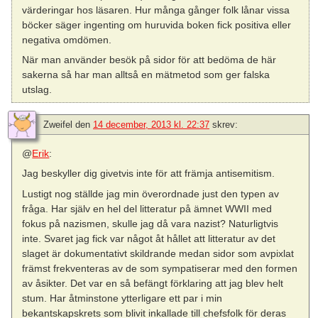
värderingar hos läsaren. Hur många gånger folk lånar vissa
böcker säger ingenting om huruvida boken fick positiva eller
negativa omdömen.
När man använder besök på sidor för att bedöma de här
sakerna så har man alltså en mätmetod som ger falska
utslag.
Zweifel
den
14 december, 2013 kl. 22:37
skrev:
@
Erik
:
Jag beskyller dig givetvis inte för att främja antisemitism.
Lustigt nog ställde jag min överordnade just den typen av
fråga. Har själv en hel del litteratur på ämnet WWII med
fokus på nazismen, skulle jag då vara nazist? Naturligtvis
inte. Svaret jag fick var något åt hållet att litteratur av det
slaget är dokumentativt skildrande medan sidor som avpixlat
främst frekventeras av de som sympatiserar med den formen
av åsikter. Det var en så befängt förklaring att jag blev helt
stum. Har åtminstone ytterligare ett par i min
bekantskapskrets som blivit inkallade till chefsfolk för deras