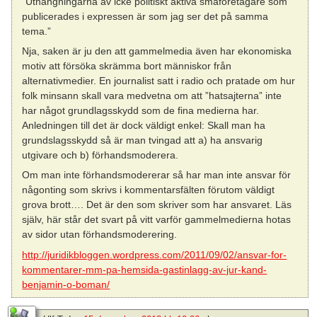
”Uthängningarna av icke politiskt aktiva småföretagare som
publicerades i expressen är som jag ser det på samma
tema.”
Nja, saken är ju den att gammelmedia även har ekonomiska
motiv att försöka skrämma bort människor från
alternativmedier. En journalist satt i radio och pratade om hur
folk minsann skall vara medvetna om att ”hatsajterna” inte
har något grundlagsskydd som de fina medierna har.
Anledningen till det är dock väldigt enkel: Skall man ha
grundslagsskydd så är man tvingad att a) ha ansvarig
utgivare och b) förhandsmoderera.
Om man inte förhandsmodererar så har man inte ansvar för
någonting som skrivs i kommentarsfälten förutom väldigt
grova brott…. Det är den som skriver som har ansvaret. Läs
själv, här står det svart på vitt varför gammelmedierna hotas
av sidor utan förhandsmoderering.
http://juridikbloggen.wordpress.com/2011/09/02/ansvar-for-
kommentarer-mm-pa-hemsida-gastinlagg-av-jur-kand-
benjamin-o-boman/