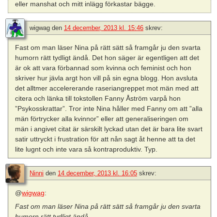
eller manshat och mitt inlägg förkastar bägge.
wigwag
den
14 december, 2013 kl. 15:46
skrev:
Fast om man läser Nina på rätt sätt så framgår ju den svarta
humorn rätt tydligt ändå. Det hon säger är egentligen att det
är ok att vara förbannad som kvinna och feminist och hon
skriver hur jävla argt hon vill på sin egna blogg. Hon avsluta
det alltmer accelererande raseriangreppet mot män med att
citera och länka till tokstollen Fanny Åström varpå hon
”Psykosskrattar”. Tror inte Nina håller med Fanny om att ”alla
män förtrycker alla kvinnor” eller att generaliseringen om
män i angivet citat är särskilt lyckad utan det är bara lite svart
satir uttryckt i frustration för att nån sagt åt henne att ta det
lite lugnt och inte vara så kontraproduktiv. Typ.
Ninni
den
14 december, 2013 kl. 16:05
skrev:
@
wigwag
:
Fast om man läser Nina på rätt sätt så framgår ju den svarta
humorn rätt tydligt ändå.