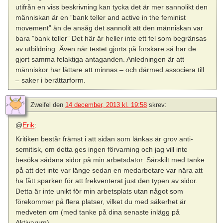
utifrån en viss beskrivning kan tycka det är mer sannolikt den
människan är en ”bank teller and active in the feminist
movement” än de ansåg det sannolit att den människan var
bara ”bank teller” Det här är heller inte ett fel som begränsas
av utbildning. Även när testet gjorts på forskare så har de
gjort samma felaktiga antaganden. Anledningen är att
människor har lättare att minnas – och därmed associera till
– saker i berättarform.
Zweifel
den
14 december, 2013 kl. 19:58
skrev:
@
Erik
:
Kritiken består främst i att sidan som länkas är grov anti-
semitisk, om detta ges ingen förvarning och jag vill inte
besöka sådana sidor på min arbetsdator. Särskilt med tanke
på att det inte var länge sedan en medarbetare var nära att
ha fått sparken för att frekventerat just den typen av sidor.
Detta är inte unikt för min arbetsplats utan något som
förekommer på flera platser, vilket du med säkerhet är
medveten om (med tanke på dina senaste inlägg på
Aktivarum).