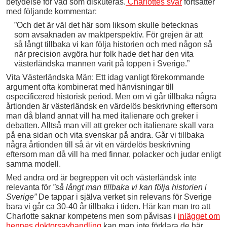
betydelse för vad som diskuteras.
Charlottes svar
fortsätter
med följande kommentar:
”Och det är väl det här som liksom skulle betecknas
som avsaknaden av maktperspektiv. För grejen är att
så långt tillbaka vi kan följa historien och med någon så
när precision avgöra hur folk hade det har den vita
västerländska mannen varit på toppen i Sverige.”
Vita Västerländska Män: Ett idag vanligt förekommande
argument ofta kombinerat med hänvisningar till
ospecificered historisk period. Men om vi går tillbaka några
årtionden är västerländsk en värdelös beskrivning eftersom
man då bland annat vill ha med italienare och greker i
debatten. Alltså man vill att greker och italienare skall vara
på ena sidan och vita svenskar på andra. Går vi tillbaka
några årtionden till så är vit en värdelös beskrivning
eftersom man då vill ha med finnar, polacker och judar enligt
samma modell.
Med andra ord är begreppen vit och västerländsk inte
relevanta för
”så långt man tillbaka vi kan följa historien i
Sverige”
De tappar i själva verket sin relevans för Sverige
bara vi går ca 30-40 år tillbaka i tiden. Här kan man tro att
Charlotte saknar kompetens men som påvisas i
inlägget om
hennes doktorsavhandling
kan man inte förklara de här