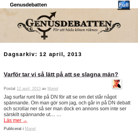
Genusdebatten
Hoppa till huvudinnehåll
Hoppa till sekundärt innehåll
Dagsarkiv:
12 april, 2013
Varför tar vi så lätt på att se slagna män?
Postat
12 april, 2013
av
Mariel
Jag surfar runt lite på DN för att se om det står något
spännande. Om man gör som jag, och går in på DN debatt
och scrollar ner så ser man dock en annons som inte ser
särskilt spännande ut… …
Läs mer
→
Publicerat i
Mariel