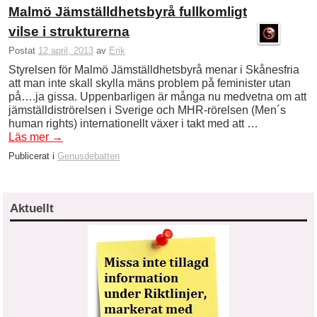
Malmö Jämställdhetsbyrå fullkomligt
vilse i strukturerna
Postat
12 april, 2013
av
Erik
Styrelsen för Malmö Jämställdhetsbyrå menar i Skånesfria
att man inte skall skylla mäns problem på feminister utan
på….ja gissa. Uppenbarligen är många nu medvetna om att
jämställdiströrelsen i Sverige och MHR-rörelsen (Men´s
human rights) internationellt växer i takt med att …
Läs mer
→
Publicerat i
Genusdebatten
Aktuellt