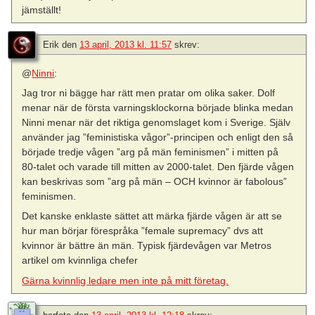
jämställt!
Erik
den
13 april, 2013 kl. 11:57
skrev:
@
Ninni
:
Jag tror ni bägge har rätt men pratar om olika saker. Dolf
menar när de första varningsklockorna började blinka medan
Ninni menar när det riktiga genomslaget kom i Sverige. Själv
använder jag ”feministiska vågor”-principen och enligt den så
började tredje vågen ”arg på män feminismen” i mitten på
80-talet och varade till mitten av 2000-talet. Den fjärde vågen
kan beskrivas som ”arg på män – OCH kvinnor är fabolous”
feminismen.
Det kanske enklaste sättet att märka fjärde vågen är att se
hur man börjar förespråka ”female supremacy” dvs att
kvinnor är bättre än män. Typisk fjärdevågen var Metros
artikel om kvinnliga chefer
Gärna kvinnlig ledare men inte på mitt företag.