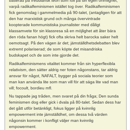
baserad på freudiansk teori som föll på sin egen orimlighet,
varpå radikalfeminismen istället tog över. Radikalfeminismen
fick genomslag i gammelmedia på 90-talet, (antagligen för att
den har marxistisk grund och många övervintrade
koopterade kommunistiska journalister med dåligt
klassamvete för sin klassresa så en möjlighet att åter bära
den röda fanan högt) fick ofta skriva helt barocka saker helt
oemotsagt. På den vägen är det; jämställdhetsdebatten blev
extremt polariserad; de som köpte det misandriska
budskapet och de som inte gjorde det.
Radikalfeminismens vitalitet kommer från sin hyperflexibla
relativism, den sätter aldrig ner foten någonstans, tar aldrig
ansvar för något, NAFALT, bygger på sociala teorier som
man kan använda lite som man vill för att säga lite vad man
vill; focoult, bordieu mfl.
Nu tappade jag tråden, men svaret på din fråga; Den sunda
feminismen dog eller gick i dvala på 80-talet. Sedan dess har
det gått utför betänkligt, fokus ligger på kvinnlig
empowerment inte jämställdhet, om dessa två värden
någonsin kommer i konfligt väljer man kvinnlig
empowerment.