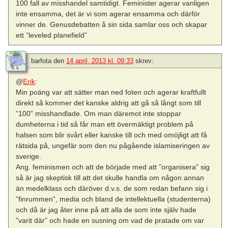
100 fall av misshandel samtidigt. Feminister agerar vanligen
inte ensamma, det är vi som agerar ensamma och därför
vinner de. Genusdebatten å sin sida samlar oss och skapar
ett ”leveled planefield”
barfota
den
14 april, 2013 kl. 09:33
skrev:
@
Erik
:
Min poäng var att sätter man ned foten och agerar kraftfullt
direkt så kommer det kanske aldrig att gå så långt som till
”100” misshandlade. Om man däremot inte stoppar
dumheterna i tid så får man ett övermäktigt problem på
halsen som blir svårt eller kanske till och med omöjligt att få
rätsida på, ungefär som den nu pågående islamiseringen av
sverige.
Ang. feminismen och att de började med att ”organisera” sig
så är jag skeptisk till att det skulle handla om någon annan
än medelklass och däröver d.v.s. de som redan befann sig i
”finrummen”, media och bland de intellektuella (studenterna)
och då är jag åter inne på att alla de som inte själv hade
”varit där” och hade en susning om vad de pratade om var