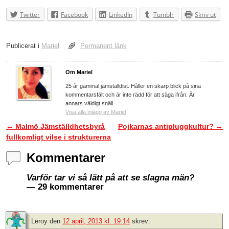
Twitter
Facebook
LinkedIn
Tumblr
Skriv ut
Publicerat i
Mariel
Permanent länk
Om Mariel
25 år gammal jämställdist. Håller en skarp blick på sina
kommentarsfält och är inte rädd för att säga ifrån. Är
annars väldigt snäll.
Visa alla inlägg av Mariel
←
Malmö Jämställdhetsbyrå
Pojkarnas antipluggkultur?
→
Inläggsnavigering
fullkomligt vilse i strukturerna
Kommentarer
Varför tar vi så lätt på att se slagna män?
— 29 kommentarer
Leroy
den
12 april, 2013 kl. 19:14
skrev: