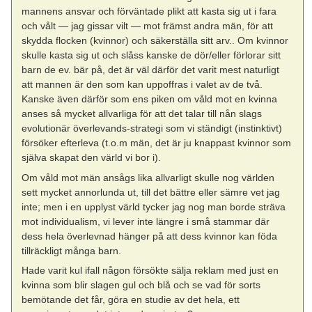
mannens ansvar och förväntade plikt att kasta sig ut i fara
och vålt — jag gissar vilt — mot främst andra män, för att
skydda flocken (kvinnor) och säkerställa sitt arv.. Om kvinnor
skulle kasta sig ut och slåss kanske de dör/eller förlorar sitt
barn de ev. bär på, det är väl därför det varit mest naturligt
att mannen är den som kan uppoffras i valet av de två.
Kanske även därför som ens piken om våld mot en kvinna
anses så mycket allvarliga för att det talar till nån slags
evolutionär överlevands-strategi som vi ständigt (instinktivt)
försöker efterleva (t.o.m män, det är ju knappast kvinnor som
själva skapat den värld vi bor i).
Om våld mot män ansågs lika allvarligt skulle nog världen
sett mycket annorlunda ut, till det bättre eller sämre vet jag
inte; men i en upplyst värld tycker jag nog man borde sträva
mot individualism, vi lever inte längre i små stammar där
dess hela överlevnad hänger på att dess kvinnor kan föda
tillräckligt många barn.
Hade varit kul ifall någon försökte sälja reklam med just en
kvinna som blir slagen gul och blå och se vad för sorts
bemötande det får, göra en studie av det hela, ett