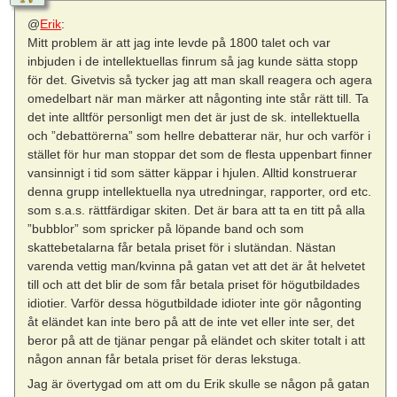
@
Erik
:
Mitt problem är att jag inte levde på 1800 talet och var
inbjuden i de intellektuellas finrum så jag kunde sätta stopp
för det. Givetvis så tycker jag att man skall reagera och agera
omedelbart när man märker att någonting inte står rätt till. Ta
det inte alltför personligt men det är just de sk. intellektuella
och ”debattörerna” som hellre debatterar när, hur och varför i
stället för hur man stoppar det som de flesta uppenbart finner
vansinnigt i tid som sätter käppar i hjulen. Alltid konstruerar
denna grupp intellektuella nya utredningar, rapporter, ord etc.
som s.a.s. rättfärdigar skiten. Det är bara att ta en titt på alla
”bubblor” som spricker på löpande band och som
skattebetalarna får betala priset för i slutändan. Nästan
varenda vettig man/kvinna på gatan vet att det är åt helvetet
till och att det blir de som får betala priset för högutbildades
idiotier. Varför dessa högutbildade idioter inte gör någonting
åt eländet kan inte bero på att de inte vet eller inte ser, det
beror på att de tjänar pengar på eländet och skiter totalt i att
någon annan får betala priset för deras lekstuga.
Jag är övertygad om att om du Erik skulle se någon på gatan