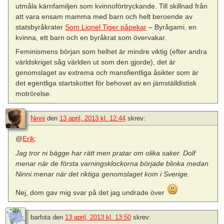
utmåla kärnfamiljen som kvinnoförtryckande. Till skillnad från
att vara ensam mamma med barn och helt beroende av
statsbyråkrater
Som Lionel Tiger påpekar
– Byrågami, en
kvinna, ett barn och en byråkrat som övervakar.
Feminismens början som helhet är mindre viktig (efter andra
världskriget såg världen ut som den gjorde), det är
genomslaget av extrema och mansfientliga åsikter som är
det egentliga startskottet för behovet av en jämställdistisk
motrörelse.
Ninni
den
13 april, 2013 kl. 12:44
skrev:
@
Erik
:
Jag tror ni bägge har rätt men pratar om olika saker. Dolf
menar när de första varningsklockorna började blinka medan
Ninni menar när det riktiga genomslaget kom i Sverige.
Nej, dom gav mig svar på det jag undrade över
barfota
den
13 april, 2013 kl. 13:50
skrev: