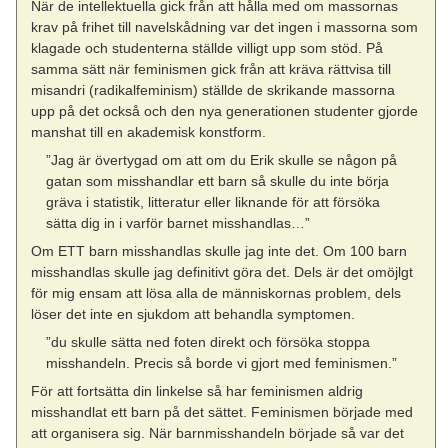
När de intellektuella gick från att hålla med om massornas
krav på frihet till navelskådning var det ingen i massorna som
klagade och studenterna ställde villigt upp som stöd. På
samma sätt när feminismen gick från att kräva rättvisa till
misandri (radikalfeminism) ställde de skrikande massorna
upp på det också och den nya generationen studenter gjorde
manshat till en akademisk konstform.
”Jag är övertygad om att om du Erik skulle se någon på
gatan som misshandlar ett barn så skulle du inte börja
gräva i statistik, litteratur eller liknande för att försöka
sätta dig in i varför barnet misshandlas…”
Om ETT barn misshandlas skulle jag inte det. Om 100 barn
misshandlas skulle jag definitivt göra det. Dels är det omöjlgt
för mig ensam att lösa alla de människornas problem, dels
löser det inte en sjukdom att behandla symptomen.
”du skulle sätta ned foten direkt och försöka stoppa
misshandeln. Precis så borde vi gjort med feminismen.”
För att fortsätta din linkelse så har feminismen aldrig
misshandlat ett barn på det sättet. Feminismen började med
att organisera sig. När barnmisshandeln började så var det