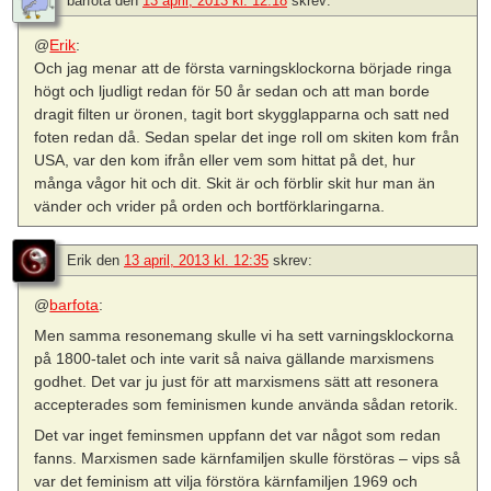
barfota
den
13 april, 2013 kl. 12:18
skrev:
@
Erik
:
Och jag menar att de första varningsklockorna började ringa
högt och ljudligt redan för 50 år sedan och att man borde
dragit filten ur öronen, tagit bort skygglapparna och satt ned
foten redan då. Sedan spelar det inge roll om skiten kom från
USA, var den kom ifrån eller vem som hittat på det, hur
många vågor hit och dit. Skit är och förblir skit hur man än
vänder och vrider på orden och bortförklaringarna.
Erik
den
13 april, 2013 kl. 12:35
skrev:
@
barfota
:
Men samma resonemang skulle vi ha sett varningsklockorna
på 1800-talet och inte varit så naiva gällande marxismens
godhet. Det var ju just för att marxismens sätt att resonera
accepterades som feminismen kunde använda sådan retorik.
Det var inget feminsmen uppfann det var något som redan
fanns. Marxismen sade kärnfamiljen skulle förstöras – vips så
var det feminism att vilja förstöra kärnfamiljen 1969 och