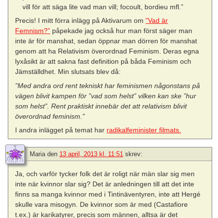
vill för att säga lite vad man vill; focoult, bordieu mfl.”
Precis! I mitt förra inlägg på Aktivarum om
”Vad är
Femnism?”
påpekade jag också hur man först säger man
inte är för manshat, sedan öppnar man dörren för manshat
genom att ha Relativism överordnad Feminism. Deras egna
lyxåsikt är att sakna fast definition på båda Feminism och
Jämställdhet. Min slutsats blev då:
”Med andra ord rent tekniskt har feminismen någonstans på
vägen blivit kampen för ”vad som helst” vilken kan ske ”hur
som helst”. Rent praktiskt innebär det att relativism blivit
överordnad feminism.”
I andra inlägget på temat har
radikalfeminister filmats.
Maria
den
13 april, 2013 kl. 11:51
skrev:
Ja, och varför tycker folk det är roligt när män slar sig men
inte när kvinnor slar sig? Det är anledningen till att det inte
finns sa manga kvinnor med i Tintinäventyren, inte att Hergé
skulle vara misogyn. De kvinnor som är med (Castafiore
t.ex.) är karikatyrer, precis som männen, alltsa är det