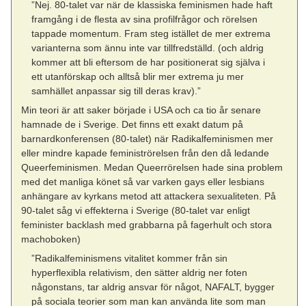
”Nej. 80-talet var när de klassiska feminismen hade haft
framgång i de flesta av sina profilfrågor och rörelsen
tappade momentum. Fram steg istället de mer extrema
varianterna som ännu inte var tillfredställd. (och aldrig
kommer att bli eftersom de har positionerat sig själva i
ett utanförskap och alltså blir mer extrema ju mer
samhället anpassar sig till deras krav).”
Min teori är att saker började i USA och ca tio år senare
hamnade de i Sverige. Det finns ett exakt datum på
barnardkonferensen (80-talet) när Radikalfeminismen mer
eller mindre kapade feministrörelsen från den då ledande
Queerfeminismen. Medan Queerrörelsen hade sina problem
med det manliga könet så var varken gays eller lesbians
anhängare av kyrkans metod att attackera sexualiteten. På
90-talet såg vi effekterna i Sverige (80-talet var enligt
feminister backlash med grabbarna på fagerhult och stora
machoboken)
”Radikalfeminismens vitalitet kommer från sin
hyperflexibla relativism, den sätter aldrig ner foten
någonstans, tar aldrig ansvar för något, NAFALT, bygger
på sociala teorier som man kan använda lite som man