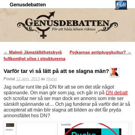
Genusdebatten
Hoppa till huvudinnehåll
Hoppa till sekundärt innehåll
←
Malmö Jämställdhetsbyrå
Pojkarnas antipluggkultur?
→
Inläggsnavigering
fullkomligt vilse i strukturerna
Varför tar vi så lätt på att se slagna män?
Postat
12 april, 2013
av
Mariel
Jag surfar runt lite på DN för att se om det står något
spännande. Om man gör som jag, och går in på
DN debatt
och scrollar ner så ser man dock en annons som inte ser
särskilt spännande ut… Och jag funderar på varför det är så
accepterat
att män blir slagna att bilden av det får pryda
annonsfältet hos DN?