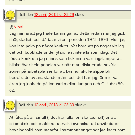
Dolf
den
12 april, 2013 kl. 23:29
skrev:
@
Ninni
:
Jag minns att jag hade känningar av detta redan när jag gick
i högstadiet, och då talar vi om perioden 1973-1976. Men jag
kan inte peka på något konkret. Vet bara att på något vis låg
det och bubblade under ytan, fast inte alls som idag. Det
första konkreta jag minns som fick mina varningslampor att
blinka över hela panelen var när man diskuerade sexfria
zoner på arbetsplatser för att kvinnor skulle slippa bli
besvärade av anastande män, och det har jag för mig var
åren jag jobbade på industri mellan lumpen och GU, dvs 80-
82.
Dolf
den
12 april, 2013 kl. 23:39
skrev:
Att åka på en small (i det här fallet en skattesmäll) är ett
idiomatiskt och etablerat uttryck i svenska, att använda en
boxningsbild som metafor i sammanhanget ser jag inget som