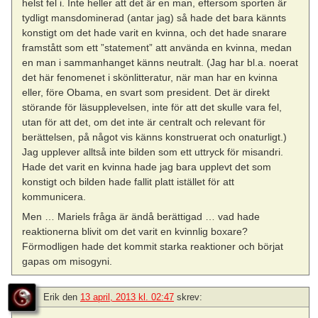
helst fel i. Inte heller att det är en man, eftersom sporten är
tydligt mansdominerad (antar jag) så hade det bara kännts
konstigt om det hade varit en kvinna, och det hade snarare
framstått som ett ”statement” att använda en kvinna, medan
en man i sammanhanget känns neutralt. (Jag har bl.a. noerat
det här fenomenet i skönlitteratur, när man har en kvinna
eller, före Obama, en svart som president. Det är direkt
störande för läsupplevelsen, inte för att det skulle vara fel,
utan för att det, om det inte är centralt och relevant för
berättelsen, på något vis känns konstruerat och onaturligt.)
Jag upplever alltså inte bilden som ett uttryck för misandri.
Hade det varit en kvinna hade jag bara upplevt det som
konstigt och bilden hade fallit platt istället för att
kommunicera.
Men … Mariels fråga är ändå berättigad … vad hade
reaktionerna blivit om det varit en kvinnlig boxare?
Förmodligen hade det kommit starka reaktioner och börjat
gapas om misogyni.
Erik
den
13 april, 2013 kl. 02:47
skrev: