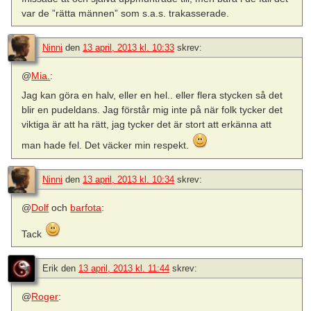
var de ”rätta männen” som s.a.s. trakasserade.
Ninni
den
13 april, 2013 kl. 10:33
skrev:
@
Mia.
:
Jag kan göra en halv, eller en hel.. eller flera stycken så det
blir en pudeldans. Jag förstår mig inte på när folk tycker det
viktiga är att ha rätt, jag tycker det är stort att erkänna att
man hade fel. Det väcker min respekt.
Ninni
den
13 april, 2013 kl. 10:34
skrev:
@
Dolf
och
barfota
:
Tack
Erik
den
13 april, 2013 kl. 11:44
skrev:
@
Roger
: