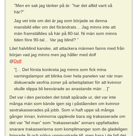
”Men en sak jag tänker på är: ”har det alltid varit så
här?”
Jag vet inte om det är jag som började se denna
mansbild eller om det förändrats… Jag minns inte att
män framställdes så här på 80-tal. Ni män som minns
tiden före 90-tal… Var jag blind? ”
Litet halvblind kanske, att attackera männen fanns med från
början vad jag minns men jag håller med dolf
@
Dolf
:
”[… Det första konkreta jag minns som fick mina
varningslampor att blinka över hela panelen var när man
diskuerade sexfria zoner på arbetsplatser för att kvinnor
skulle slippa bli besvärade av anastande män …]”
Det var i den perioden det totalt spårade ur, det var inte
många män som kände igen sig i påståenden om kvinnor
sextrakasserades på jobb. Som vi haft uppe så många
gånger innan, kvinnorna upplevde bara sig trakasserade om
det var ”fel man” som ”trakasserade” annars uppfattades
snarare trakasserierna som komplimanger som de gladeligen
fnissade åt och själva uppmuntrade till, men bara i de fall det