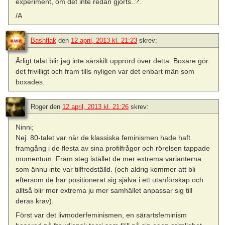
experiment, om det inte redan gjorts..?.
/A
Bashflak
den
12 april, 2013 kl. 21:23
skrev:
Ärligt talat blir jag inte särskilt upprörd över detta. Boxare gör
det frivilligt och fram tills nyligen var det enbart män som
boxades.
Roger
den
12 april, 2013 kl. 21:26
skrev:
Ninni;
Nej. 80-talet var när de klassiska feminismen hade haft
framgång i de flesta av sina profilfrågor och rörelsen tappade
momentum. Fram steg istället de mer extrema varianterna
som ännu inte var tillfredställd. (och aldrig kommer att bli
eftersom de har positionerat sig själva i ett utanförskap och
alltså blir mer extrema ju mer samhället anpassar sig till
deras krav).
Först var det livmoderfeminismen, en särartsfeminism