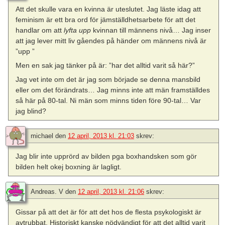
Att det skulle vara en kvinna är uteslutet. Jag läste idag att
feminism är ett bra ord för jämställdhetsarbete för att det
handlar om att
lyfta upp
kvinnan till männens nivå… Jag inser
att jag lever mitt liv gåendes på händer om männens nivå är
”upp ”
Men en sak jag tänker på är: ”har det alltid varit så här?”
Jag vet inte om det är jag som började se denna mansbild
eller om det förändrats… Jag minns inte att män framställdes
så här på 80-tal. Ni män som minns tiden före 90-tal… Var
jag blind?
michael
den
12 april, 2013 kl. 21:03
skrev:
Jag blir inte upprörd av bilden pga boxhandsken som gör
bilden helt okej boxning är lagligt.
Andreas. V
den
12 april, 2013 kl. 21:06
skrev:
Gissar på att det är för att det hos de flesta psykologiskt är
avtrubbat. Historiskt kanske nödvändigt för att det alltid varit