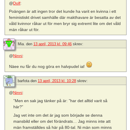
@
Dolf
:
Poängen är att ingen tror det kunde ha varit en kvinna i ett
feministiskt drivet samhälle där makthavare är besatta av det
våld kvinnor råkar ut för men bryr sig extremt lite om det våld
män råkar ut för.
Mia.
den
13 april, 2013 kl. 09:46
skrev:
@
Ninni
:
Näee nu får du nog göra en halvpudel iaf
barfota
den
13 april, 2013 kl. 10:28
skrev:
@
Ninni
:
”Men en sak jag tänker på är: ”har det alltid varit så
här?”
Jag vet inte om det är jag som började se denna
mansbild eller om det förändrats… Jag minns inte att
män framställdes så här på 80-tal. Ni män som minns