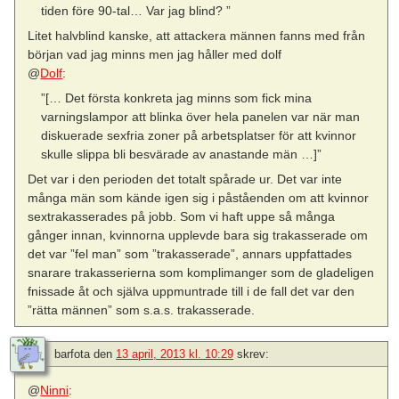
tiden före 90-tal… Var jag blind? ”
Litet halvblind kanske, att attackera männen fanns med från
början vad jag minns men jag håller med dolf
@
Dolf
:
”[… Det första konkreta jag minns som fick mina
varningslampor att blinka över hela panelen var när man
diskuerade sexfria zoner på arbetsplatser för att kvinnor
skulle slippa bli besvärade av anastande män …]”
Det var i den perioden det totalt spårade ur. Det var inte
många män som kände igen sig i påståenden om att kvinnor
sextrakasserades på jobb. Som vi haft uppe så många
gånger innan, kvinnorna upplevde bara sig trakasserade om
det var ”fel man” som ”trakasserade”, annars uppfattades
snarare trakasserierna som komplimanger som de gladeligen
fnissade åt och själva uppmuntrade till i de fall det var den
”rätta männen” som s.a.s. trakasserade.
barfota
den
13 april, 2013 kl. 10:29
skrev:
@
Ninni
: