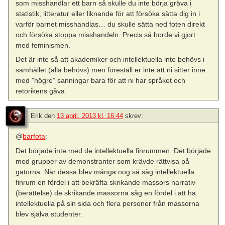
som misshandlar ett barn så skulle du inte börja gräva i
statistik, litteratur eller liknande för att försöka sätta dig in i
varför barnet misshandlas… du skulle sätta ned foten direkt
och försöka stoppa misshandeln. Precis så borde vi gjort
med feminismen.
Det är inte så att akademiker och intellektuella inte behövs i
samhället (alla behövs) men föreställ er inte att ni sitter inne
med ”högre” sanningar bara för att ni har språket och
retorikens gåva
Erik
den
13 april, 2013 kl. 16:44
skrev:
@
barfota
:
Det började inte med de intellektuella finrummen. Det började
med grupper av demonstranter som krävde rättvisa på
gatorna. När dessa blev många nog så såg intellektuella
finrum en fördel i att bekräfta skrikande massors narrativ
(berättelse) de skrikande massorna såg en fördel i att ha
intellektuella på sin sida och flera personer från massorna
blev själva studenter.