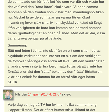
de som talade om för fotfolket ”de som var där och visste hur
det var” vad den ”rätta läran” skulle vara. Vi hade samma
fenomen på den fronten som vi har med invandringspolitiken
nu. Mycket få av de som talar sig varma för en ökad
invandring lever själv sina liv i en skyddad verkstad så långt
ifrån verkligheten de bara kan komma och därmed hamnar
deras ”godhetsgloria” aningen på sned. Men det är klar, vissa
tjänar grova pengar på allt elände.
Summering:
Sätt ned foten i tid, ta inte skit från en elit som sitter i deras
skyddade verkstäder och inte vet ett skit om den verklighet
de försöker påtvinga oss andra att leva i. Att den verkligheten
vi andra lever i inte är bra beror naturligtvis på att vi inte har
förstått eller läst den ”rätta” boken av den ”rätta” författaren,
vi är helt enkelt för dumma för att förstå vårt eget bästa.
SUCK
Nils
den
14 april, 2013 kl. 21:07
skrev:
Varje dag ser jag på TV hur kvinnor i olika sammanhang
klappar till män. Det är oftast humoristiskt. Ibland är det