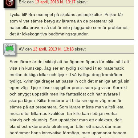
Erik
den
13 april, 2013 kl. 13:17
skrev:
Lycka till! Bra exempel på skolans antipojkkultur. Pojkar får
som vi vet sämre betyg av lärarna än de presterar på
nationella proven så det är inte pluggande som är problemet,
det är ickekognitiva bedömningsgrunder.
AV
den
13 april, 2013 kl. 13:18
skrev:
Som lärare är det viktigt att ha ögonen öppna för olika sätt att
visa sin kunskap. Jag ser en tydlig skillnad i t ex matematik
mellan duktiga killar och tjejer. Två tydliga drag framträder
tydligt, kvinnliga draget att passa in och det manliga att gå sin
egen väg. Tjejer löser uppgifter precis som jag visar. Korrekt
och snyggt uppställt men lite fantasilöst och har svårare i
skarpa lägen. Killar tenderar att hitta sin egen väg men är
sämre på att presentera. Som lärare måste man alltså leta
mera efter killarnas kvalitéer. En kille kan i början verka
slarvig och okunnig. Sen upptäcker man ett guldkorn, dolt
bland ostrukturerade uträkningar. Efter ett snack där man
berömmer hans innovativa förmåga, men uppmanar honom