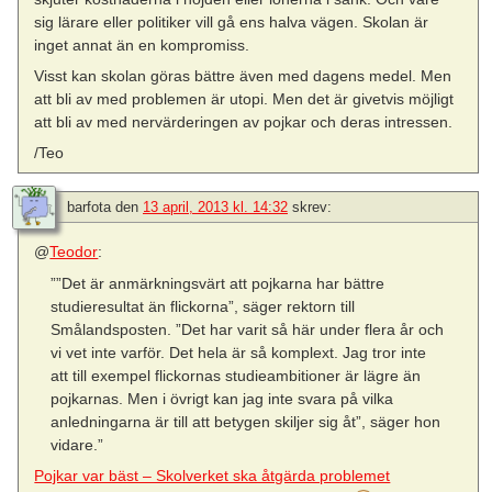
sig lärare eller politiker vill gå ens halva vägen. Skolan är
inget annat än en kompromiss.
Visst kan skolan göras bättre även med dagens medel. Men
att bli av med problemen är utopi. Men det är givetvis möjligt
att bli av med nervärderingen av pojkar och deras intressen.
/Teo
barfota
den
13 april, 2013 kl. 14:32
skrev:
@
Teodor
:
””Det är anmärkningsvärt att pojkarna har bättre
studieresultat än flickorna”, säger rektorn till
Smålandsposten. ”Det har varit så här under flera år och
vi vet inte varför. Det hela är så komplext. Jag tror inte
att till exempel flickornas studieambitioner är lägre än
pojkarnas. Men i övrigt kan jag inte svara på vilka
anledningarna är till att betygen skiljer sig åt”, säger hon
vidare.”
Pojkar var bäst – Skolverket ska åtgärda problemet