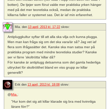
botten). De tjejer som förut valde mer praktiska yrken hänger
med på det mer teoretiska också, medan de praktiska
killarna faller ur systemet sas. Det är iaf min erfarenhet.
Mia.
den
13 april, 2013 kl. 17:22
skrev:
Antipluggkultur syftar till att alla ska vilja och kunna plugga.
Men man kan fråga sig om det ska vara/är så? Jag vet iaf
flera som ifrågasätter det. Kanske ska man satsa mer på
praktiska program med mindre teoretiska studier? Kanske
ser vi färre ’skoltrötta’ killar då?
För kanske är antiplugg detsamma som det gamla hederliga
uttrycket för skoltrötthet bland en viss grupp av killar
generellt?
Erik
den
13 april, 2013 kl. 18:08
skrev:
@
Mia.
:
”Hur kom det sig att killar klarade sig bra med kvinnliga
lärare förr?”