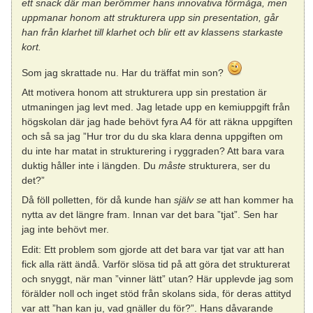
ett snack där man berömmer hans innovativa förmåga, men
uppmanar honom att strukturera upp sin presentation, går
han från klarhet till klarhet och blir ett av klassens starkaste
kort.
Som jag skrattade nu. Har du träffat min son?
Att motivera honom att strukturera upp sin prestation är
utmaningen jag levt med. Jag letade upp en kemiuppgift från
högskolan där jag hade behövt fyra A4 för att räkna uppgiften
och så sa jag ”Hur tror du du ska klara denna uppgiften om
du inte har matat in strukturering i ryggraden? Att bara vara
duktig håller inte i längden. Du
måste
strukturera, ser du
det?”
Då föll polletten, för då kunde han
själv se
att han kommer ha
nytta av det längre fram. Innan var det bara ”tjat”. Sen har
jag inte behövt mer.
Edit: Ett problem som gjorde att det bara var tjat var att han
fick alla rätt ändå. Varför slösa tid på att göra det strukturerat
och snyggt, när man ”vinner lätt” utan? Här upplevde jag som
förälder noll och inget stöd från skolans sida, för deras attityd
var att ”han kan ju, vad gnäller du för?”. Hans dåvarande