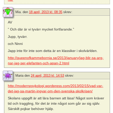
Mia.
den
18 april, 2013 kl. 08:35
skrev:
AV
” Och där är vi tyvärr mycket fortfarande.”
Jupp, tyvärr.
och Ninni
Japp inte för inte som detta är en klassiker i skolvärlden.
http://queenofkammebornia.se/2013/january/jag-blir-sa-arg-
nar-jag-ser-elefanten-och-apan-2.html
Maria
den
24 april, 2013 kl. 14:53
skrev:
http://modernpsykologi.wordpress.com/2013/02/15/vad-var-
det-jag-sa-martin-ingvar-om-den-svenska-skolkrisen/
Skolans uppgift är att lära barnen att läsa! Något som kräver
tid och traggling, för det är inte något som går av sig själv.
Särskilt pojkar behöver hjälp.