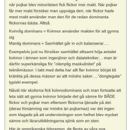
när pojkar blev minoriteten fick flickor mer makt. När pojkar
får mer makt försöker man uppväga den, när flickor hade
mest makt använder man den för de redan dominanta
flickornas bästa. Alltså
Kvinnlig dominans = Kvinnor använder makten för att gynna
sig
Manlig dominans = Samhället går in och balanserar….
Exempelvis just nu försöker samhället slitsamt höja antalet
kvinnor i ämnen som ingenjörer och datatekniker… man är
därför superkänsliga för ”olämplig maskulinitet” på
teknikmässor. I takt med detta har allt fler kvinnor börjat bli
kränkta på dessa mässor av allt mindre saker….”donglegate”
typiskt exempel.
Nåväl när skolorna fick kvinnodominans och man fortsatte att
leta sätt att gynna kvinnor började det gå sämre för BÅDE
flickor och pojkar men eftersom flickorna tjänade på det
(deras försämring var mindre än pojkarnas) var det ingen
som klagade på att undervisningen som helhet blev mycket
sämre och lärarutbildningarna sjönk som en sten.
Här är amerikanska tidsramen, de flesta av våra nya