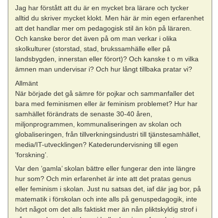
Jag har förstått att du är en mycket bra lärare och tycker
alltid du skriver mycket klokt. Men här är min egen erfarenhet
att det handlar mer om pedagogisk stil än kön på läraren.
Och kanske beror det även på om man verkar i olika
skolkulturer (storstad, stad, brukssamhälle eller på
landsbygden, innerstan eller förort)? Och kanske t o m vilka
ämnen man undervisar i? Och hur långt tillbaka pratar vi?
Allmänt
När började det gå sämre för pojkar och sammanfaller det
bara med feminismen eller är feminism problemet? Hur har
samhället förändrats de senaste 30-40 åren,
miljonprogrammen, kommunaliseringen av skolan och
globaliseringen, från tillverkningsindustri till tjänstesamhället,
media/IT-utvecklingen? Katederundervisning till egen
’forskning’.
Var den ’gamla’ skolan bättre eller fungerar den inte längre
hur som? Och min erfarenhet är inte att det pratas genus
eller feminism i skolan. Just nu satsas det, iaf där jag bor, på
matematik i förskolan och inte alls på genuspedagogik, inte
hört något om det alls faktiskt mer än nån pliktskyldig strof i