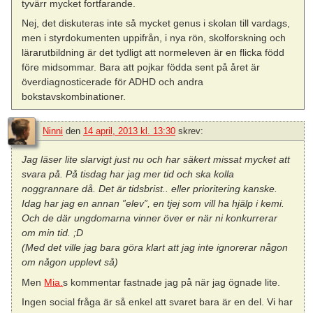
tyvärr mycket fortfarande.
Nej, det diskuteras inte så mycket genus i skolan till vardags,
men i styrdokumenten uppifrån, i nya rön, skolforskning och
lärarutbildning är det tydligt att normeleven är en flicka född
före midsommar. Bara att pojkar födda sent på året är
överdiagnosticerade för ADHD och andra
bokstavskombinationer.
Ninni
den
14 april, 2013 kl. 13:30
skrev:
Jag läser lite slarvigt just nu och har säkert missat mycket att
svara på. På tisdag har jag mer tid och ska kolla
noggrannare då. Det är tidsbrist.. eller prioritering kanske.
Idag har jag en annan ”elev”, en tjej som vill ha hjälp i kemi.
Och de där ungdomarna vinner över er när ni konkurrerar
om min tid. ;D
(Med det ville jag bara göra klart att jag inte ignorerar någon
om någon upplevt så)
Men
Mia.
s kommentar fastnade jag på när jag ögnade lite.
Ingen social fråga är så enkel att svaret bara är en del. Vi har