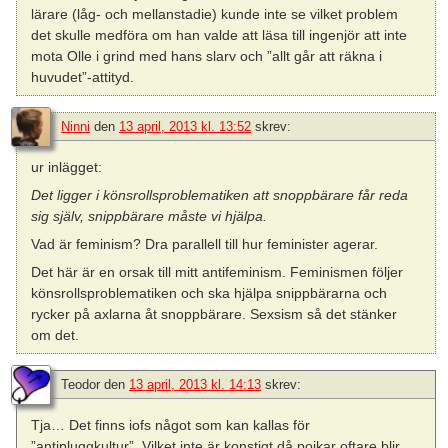
lärare (låg- och mellanstadie) kunde inte se vilket problem
det skulle medföra om han valde att läsa till ingenjör att inte
mota Olle i grind med hans slarv och ”allt går att räkna i
huvudet”-attityd.
Ninni
den
13 april, 2013 kl. 13:52
skrev:
ur inlägget:
Det ligger i könsrollsproblematiken att snoppbärare får reda
sig själv, snippbärare måste vi hjälpa.
Vad är feminism? Dra parallell till hur feminister agerar.
Det här är en orsak till mitt antifeminism. Feminismen följer
könsrollsproblematiken och ska hjälpa snippbärarna och
rycker på axlarna åt snoppbärare. Sexsism så det stänker
om det.
Teodor
den
13 april, 2013 kl. 14:13
skrev:
Tja… Det finns iofs något som kan kallas för
”antipluggkultur”. Vilket inte är konstigt då pojkar oftare blir