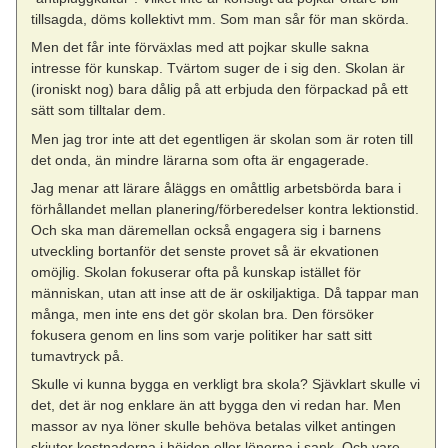
tillsagda, döms kollektivt mm. Som man sår för man skörda.
Men det får inte förväxlas med att pojkar skulle sakna
intresse för kunskap. Tvärtom suger de i sig den. Skolan är
(ironiskt nog) bara dålig på att erbjuda den förpackad på ett
sätt som tilltalar dem.
Men jag tror inte att det egentligen är skolan som är roten till
det onda, än mindre lärarna som ofta är engagerade.
Jag menar att lärare åläggs en omåttlig arbetsbörda bara i
förhållandet mellan planering/förberedelser kontra lektionstid.
Och ska man däremellan också engagera sig i barnens
utveckling bortanför det senste provet så är ekvationen
omöjlig. Skolan fokuserar ofta på kunskap istället för
människan, utan att inse att de är oskiljaktiga. Då tappar man
många, men inte ens det gör skolan bra. Den försöker
fokusera genom en lins som varje politiker har satt sitt
tumavtryck på.
Skulle vi kunna bygga en verkligt bra skola? Sjävklart skulle vi
det, det är nog enklare än att bygga den vi redan har. Men
massor av nya löner skulle behöva betalas vilket antingen
skjuter kostnaderna i höjden eller lönerna i sank. Och vare