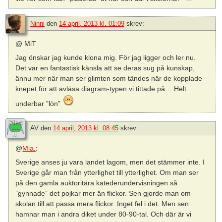
Ninni
den
14 april, 2013 kl. 01:09
skrev:
@ MiT
Jag önskar jag kunde klona mig. För jag ligger och ler nu.
Det var en fantastisk känsla att se deras sug på kunskap,
ännu mer när man ser glimten som tändes när de kopplade
knepet för att avläsa diagram-typen vi tittade på… Helt
underbar ”lön”
AV
den
14 april, 2013 kl. 08:45
skrev:
@
Mia.
:
Sverige anses ju vara landet lagom, men det stämmer inte. I
Sverige går man från ytterlighet till ytterlighet. Om man ser
på den gamla auktoritära katederundervisningen så
”gynnade” det pojkar mer än flickor. Sen gjorde man om
skolan till att passa mera flickor. Inget fel i det. Men sen
hamnar man i andra diket under 80-90-tal. Och där är vi