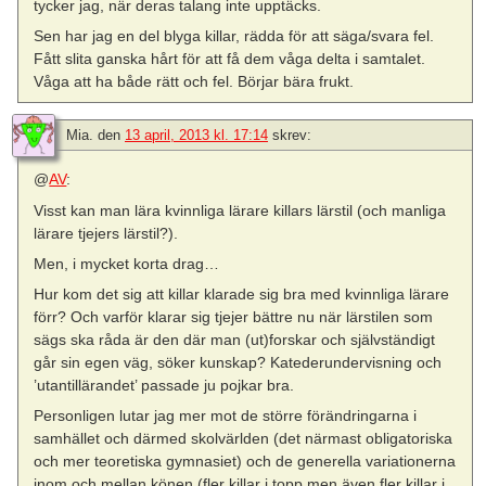
tycker jag, när deras talang inte upptäcks.
Sen har jag en del blyga killar, rädda för att säga/svara fel.
Fått slita ganska hårt för att få dem våga delta i samtalet.
Våga att ha både rätt och fel. Börjar bära frukt.
Mia.
den
13 april, 2013 kl. 17:14
skrev:
@
AV
:
Visst kan man lära kvinnliga lärare killars lärstil (och manliga
lärare tjejers lärstil?).
Men, i mycket korta drag…
Hur kom det sig att killar klarade sig bra med kvinnliga lärare
förr? Och varför klarar sig tjejer bättre nu när lärstilen som
sägs ska råda är den där man (ut)forskar och självständigt
går sin egen väg, söker kunskap? Katederundervisning och
’utantillärandet’ passade ju pojkar bra.
Personligen lutar jag mer mot de större förändringarna i
samhället och därmed skolvärlden (det närmast obligatoriska
och mer teoretiska gymnasiet) och de generella variationerna
inom och mellan könen (fler killar i topp men även fler killar i