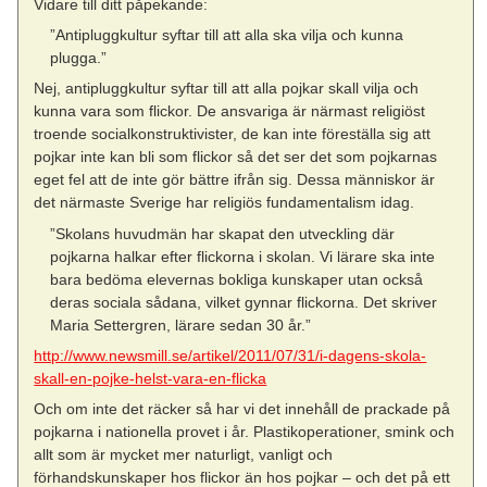
Vidare till ditt påpekande:
”Antipluggkultur syftar till att alla ska vilja och kunna
plugga.”
Nej, antipluggkultur syftar till att alla pojkar skall vilja och
kunna vara som flickor. De ansvariga är närmast religiöst
troende socialkonstruktivister, de kan inte föreställa sig att
pojkar inte kan bli som flickor så det ser det som pojkarnas
eget fel att de inte gör bättre ifrån sig. Dessa människor är
det närmaste Sverige har religiös fundamentalism idag.
”Skolans huvudmän har skapat den utveckling där
pojkarna halkar efter flickorna i skolan. Vi lärare ska inte
bara bedöma elevernas bokliga kunskaper utan också
deras sociala sådana, vilket gynnar flickorna. Det skriver
Maria Settergren, lärare sedan 30 år.”
http://www.newsmill.se/artikel/2011/07/31/i-dagens-skola-
skall-en-pojke-helst-vara-en-flicka
Och om inte det räcker så har vi det innehåll de prackade på
pojkarna i nationella provet i år. Plastikoperationer, smink och
allt som är mycket mer naturligt, vanligt och
förhandskunskaper hos flickor än hos pojkar – och det på ett