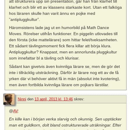
att strukturera upp sin presentation, går han från klarhet till
klarhet och blir ett av klassens starkaste kort. Utan ett falköga
hos läraren skulle han varit ännu en pojke med
”antipluggkultur”.
Häromsistens lade jag ut en humorbild på Math Dance
Moves. Rörelser utifrån funktioner. En piggelin utlovades till
den första (icke mattelärare) som hittar felet/tveksamheten.
Ett sådant tävlingsmoment fick flera killar att börja klura.
Antipluggkultur? Knappast, men en annorlunda pluggkultur
som innefattar bl a tävling och klurisar.
Sådant kan givetvis även kvinnliga lärare se, men de gör det
inte i tillräcklig utsträckning. Därför är lärare nog ett av de få
yrken där vi behöver aktivt få in män (absolut inte kvotering),
men även fortbilda kvinnliga lärare om pojkars lärstilar.
Ninni
den
13 april, 2013 kl. 13:46
skrev:
@
AV
:
En kille kan i början verka slarvig och okunnig. Sen upptäcker
man ett guldkorn, dolt bland ostrukturerade uträkningar. Efter