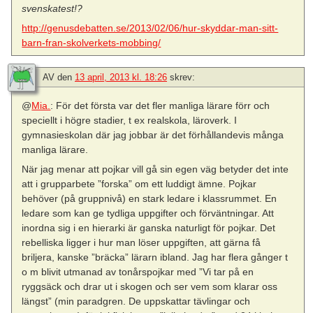
svenskatest!?
http://genusdebatten.se/2013/02/06/hur-skyddar-man-sitt-
barn-fran-skolverkets-mobbing/
AV
den
13 april, 2013 kl. 18:26
skrev:
@
Mia.
: För det första var det fler manliga lärare förr och
speciellt i högre stadier, t ex realskola, läroverk. I
gymnasieskolan där jag jobbar är det förhållandevis många
manliga lärare.
När jag menar att pojkar vill gå sin egen väg betyder det inte
att i grupparbete ”forska” om ett luddigt ämne. Pojkar
behöver (på gruppnivå) en stark ledare i klassrummet. En
ledare som kan ge tydliga uppgifter och förväntningar. Att
inordna sig i en hierarki är ganska naturligt för pojkar. Det
rebelliska ligger i hur man löser uppgiften, att gärna få
briljera, kanske ”bräcka” lärarn ibland. Jag har flera gånger t
o m blivit utmanad av tonårspojkar med ”Vi tar på en
ryggsäck och drar ut i skogen och ser vem som klarar oss
längst” (min paradgren. De uppskattar tävlingar och