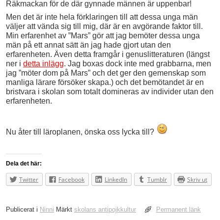
Räkmackan för de där gynnade männen är uppenbar!
Men det är inte hela förklaringen till att dessa unga män
väljer att vända sig till mig, där är en avgörande faktor till.
Min erfarenhet av ”Mars” gör att jag bemöter dessa unga
män på ett annat sätt än jag hade gjort utan den
erfarenheten. Även detta framgår i genuslitteraturen (längst
ner i
detta inlägg
. Jag boxas dock inte med grabbarna, men
jag ”möter dom på Mars” och det ger den gemenskap som
manliga lärare försöker skapa.) och det bemötandet är en
bristvara i skolan som totalt domineras av individer utan den
erfarenheten.
Nu åter till läroplanen, önska oss lycka till?
Dela det här:
Twitter
Facebook
LinkedIn
Tumblr
Skriv ut
Publicerat i
Ninni
Märkt
skolans antipojkkultur
Permanent länk