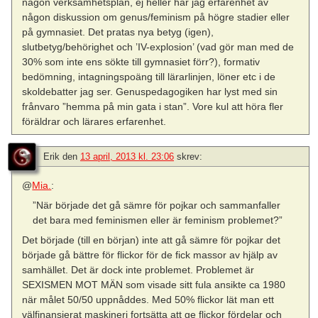
någon verksamhetsplan, ej heller har jag erfarenhet av
någon diskussion om genus/feminism på högre stadier eller
på gymnasiet. Det pratas nya betyg (igen),
slutbetyg/behörighet och ’IV-explosion’ (vad gör man med de
30% som inte ens sökte till gymnasiet förr?), formativ
bedömning, intagningspoäng till lärarlinjen, löner etc i de
skoldebatter jag ser. Genuspedagogiken har lyst med sin
frånvaro ”hemma på min gata i stan”. Vore kul att höra fler
föräldrar och lärares erfarenhet.
Erik
den
13 april, 2013 kl. 23:06
skrev:
@
Mia.
:
”När började det gå sämre för pojkar och sammanfaller
det bara med feminismen eller är feminism problemet?”
Det började (till en början) inte att gå sämre för pojkar det
började gå bättre för flickor för de fick massor av hjälp av
samhället. Det är dock inte problemet. Problemet är
SEXISMEN MOT MÄN som visade sitt fula ansikte ca 1980
när målet 50/50 uppnåddes. Med 50% flickor lät man ett
välfinansierat maskineri fortsätta att ge flickor fördelar och