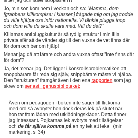
sitter jag och läser läroplanen?!
Jo, min son kom hem i veckan och sa:
”Mamma, dom
[grabbens killkompisar i klassen] frågade mig om jag trodde
du ville hjälpa oss inför nationella. Vi tänkte plugga ihop
och dom ville du skulle vara med. Vill du det?”
Killarnas antipluggkultur är så tydlig struktur i min lilla
privata sfär att de vänder sig till den vuxna de vet finns där
för dom och ber om hjälp!
Menar jag då att lärare och andra vuxna oftast ”inte finns där
för dom”?
Ja, det menar jag. Det ligger i könsrollsproblematiken att
snoppbärare får reda sig själv, snippbärare måste vi hjälpa.
Den ”strukturen” framgår även i den ena
rapporten
som jag
skrev om
senast i genusbiblioteket:
Även om pedagogen i boken inte säger till flickorna
med ord så avbryter hon dock deras lek på slutet när
hon tar fram lådan med utklädningskläder. Detta finner
jag intressant. Pojkarnas lek avbryts med tillsägelser
och
de får själva komma på
en ny lek att leka. (min
markering, s. 34)