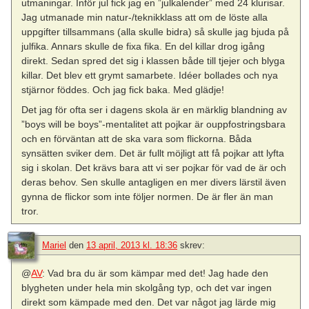
utmaningar. Inför jul fick jag en ”julkalender” med 24 klurisar.
Jag utmanade min natur-/teknikklass att om de löste alla
uppgifter tillsammans (alla skulle bidra) så skulle jag bjuda på
julfika. Annars skulle de fixa fika. En del killar drog igång
direkt. Sedan spred det sig i klassen både till tjejer och blyga
killar. Det blev ett grymt samarbete. Idéer bollades och nya
stjärnor föddes. Och jag fick baka. Med glädje!
Det jag för ofta ser i dagens skola är en märklig blandning av
”boys will be boys”-mentalitet att pojkar är ouppfostringsbara
och en förväntan att de ska vara som flickorna. Båda
synsätten sviker dem. Det är fullt möjligt att få pojkar att lyfta
sig i skolan. Det krävs bara att vi ser pojkar för vad de är och
deras behov. Sen skulle antagligen en mer divers lärstil även
gynna de flickor som inte följer normen. De är fler än man
tror.
Mariel
den
13 april, 2013 kl. 18:36
skrev:
@
AV
: Vad bra du är som kämpar med det! Jag hade den
blygheten under hela min skolgång typ, och det var ingen
direkt som kämpade med den. Det var något jag lärde mig