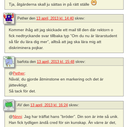
Tja, åtgärderna skall ju sättas in på rätt ställe
Pether
den
13 april, 2013 kl. 14:40
skrev:
Kommer ihåg att jag skickade ett mail till den där rektorn o
fick nedtryckande svar tillbaka typ ”Om du nu är lärarstudent
så får du lära dig mer”, alltså att jag ska lära mig att
diskriminera pojkar.
barfota
den
13 april, 2013 kl. 15:48
skrev:
@
Pether
:
Nåväl, du gjorde åtminstone en markering och det är
jätteviktigt.
Så tack för det.
AV
den
13 april, 2013 kl. 16:24
skrev:
@
Ninni
: Jag har träffat hans ”bröder”. Din son är inte så unik.
Han fick tydligen ändå cred för sin kunskap. Än värre är det,