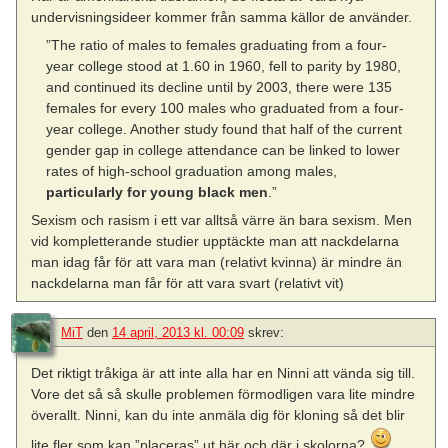
undervisningsideer kommer från samma källor de använder.
”The ratio of males to females graduating from a four-
year college stood at 1.60 in 1960, fell to parity by 1980,
and continued its decline until by 2003, there were 135
females for every 100 males who graduated from a four-
year college. Another study found that half of the current
gender gap in college attendance can be linked to lower
rates of high-school graduation among males,
particularly for young black men
.”
Sexism och rasism i ett var alltså värre än bara sexism. Men
vid kompletterande studier upptäckte man att nackdelarna
man idag får för att vara man (relativt kvinna) är mindre än
nackdelarna man får för att vara svart (relativt vit)
MiT
den
14 april, 2013 kl. 00:09
skrev:
Det riktigt tråkiga är att inte alla har en Ninni att vända sig till.
Vore det så så skulle problemen förmodligen vara lite mindre
överallt. Ninni, kan du inte anmäla dig för kloning så det blir
lite fler som kan ”placeras” ut här och där i skolorna?