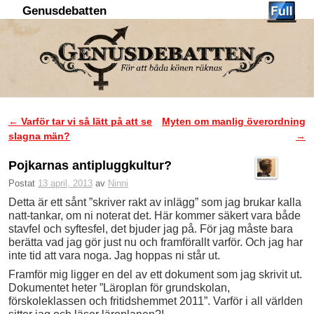
Genusdebatten
Hoppa till huvudinnehåll
Hoppa till sekundärt innehåll
←
Varför tar vi så lätt på att se
Myten om manlig överordning
Inläggsnavigering
slagna män?
→
Pojkarnas antipluggkultur?
Postat
13 april, 2013
av
Ninni
Detta är ett sånt ”skriver rakt av inlägg” som jag brukar kalla
natt-tankar, om ni noterat det. Här kommer säkert vara både
stavfel och syftesfel, det bjuder jag på. För jag måste bara
berätta vad jag gör just nu och framförallt varför. Och jag har
inte tid att vara noga. Jag hoppas ni står ut.
Framför mig ligger en del av ett dokument som jag skrivit ut.
Dokumentet heter ”Läroplan för grundskolan,
förskoleklassen och fritidshemmet 2011”. Varför i all världen