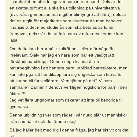
i samhället en utbildningsiver som inte är sund. Dels är det
en skatteutgift att alla ska ha utbildning på universitetnivå
(dvs. våra gemensamma utgifter blir tyngre att bära), dels är
det en utgift för majoriteten som studerar då man behöver
finansiera det med studielån som ska betalas av lönen
framöver, dels slår det ut folk som av olika orsaker inte kan
läsa.
Om detta kan beror på ”skoltrötthet” eller oförmåga är
irrelevant. Själv har jag en nära som har ett
väldigt lätt
förståndshandikapp. Denna unga kvinna är en
naturbegåvning i att hantera barn, utbildad barnskötare, men
kan inte pga sitt handikapp lära sig engelska som krävs för
att kunna bli förskollärare. Vem tjänar på det? Vi som
samhälle? Barnen? Behövs verkligen högskola för barn i den
åldern?!
Jag vet flera ungdomar som riskerar att inte bli behöriga till
gymnasie…
Denna utbildningsiver som råder i vår nutid slår ut människor
från samhället och det är inte okej!
Så jag håller helt med dig i denna fråga, jag har skrivit om det
här