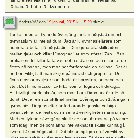
jämförelsemellan män o kvinnor där männen redan på
förhand är bättre än kvinnorna.
Anders/AV
den
19 januari, 2015 kl. 15:29
skrev:
Tanken med en flytande övergång mellan högstadium och
gymnasium är inte så dum. Jag är ju gymnasielärare som
numera arbetar på högstadiet. Den generella skillnaden
mellan tjejer och killar i ”mognad” är som störst i 7an. I 8an
brukar en del killar fatta vad det handlar om och i nian är de
flesta på banan, men man ser fortfarande en skillnad. Det är
oerhört viktigt att man skiljer på individ och grupp här. Det
finns massor av tjejer som både är barnsliga, omogna och
stör. Det finns massor av killar som är lugna och duktiga.
Ett frivilligt tionde skolår, som man har i Danmark är inte så
dumt. Det är en stor skillnad mellan 16åringar och 17åringar i
gymnasiet. Dagens ettor är fortfarande ganska valpiga. I
tvåan vaknar de flesta och inser att verkligheten närmar sig.
Med en flytande övergång skulle de som är mogna gå vidare
som idag, men de som ännu inte vaknat till skulle kunna gå
kvar ett år på högstadiet. Det blir antagligen en övervikt av
killar som behöver det, men inte enbart. På detta sätt skulle