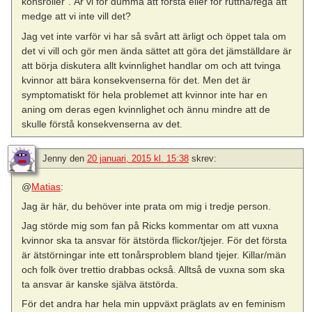
könsroller”. Är vi för dumma att förstå eller för ruttna/fega att
medge att vi inte vill det?
Jag vet inte varför vi har så svårt att ärligt och öppet tala om
det vi vill och gör men ända sättet att göra det jämställdare är
att börja diskutera allt kvinnlighet handlar om och att tvinga
kvinnor att bära konsekvenserna för det. Men det är
symptomatiskt för hela problemet att kvinnor inte har en
aning om deras egen kvinnlighet och ännu mindre att de
skulle förstå konsekvenserna av det.
Jenny
den
20 januari, 2015 kl. 15:38
skrev:
@
Matias
:
Jag är här, du behöver inte prata om mig i tredje person.
Jag störde mig som fan på Ricks kommentar om att vuxna
kvinnor ska ta ansvar för ätstörda flickor/tjejer. För det första
är ätstörningar inte ett tonårsproblem bland tjejer. Killar/män
och folk över trettio drabbas också. Alltså de vuxna som ska
ta ansvar är kanske själva ätstörda.
För det andra har hela min uppväxt präglats av en feminism