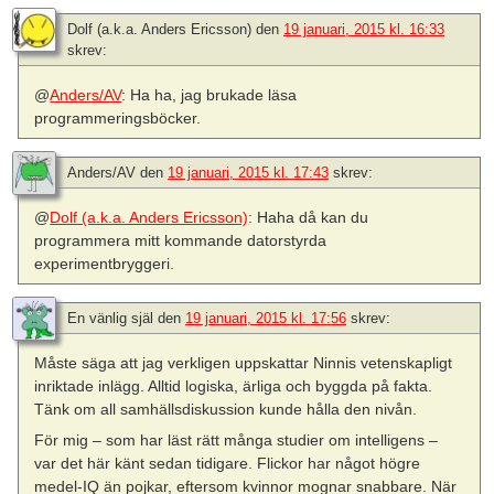
Dolf (a.k.a. Anders Ericsson)
den
19 januari, 2015 kl. 16:33
skrev:
@
Anders/AV
: Ha ha, jag brukade läsa
programmeringsböcker.
Anders/AV
den
19 januari, 2015 kl. 17:43
skrev:
@
Dolf (a.k.a. Anders Ericsson)
: Haha då kan du
programmera mitt kommande datorstyrda
experimentbryggeri.
En vänlig själ
den
19 januari, 2015 kl. 17:56
skrev:
Måste säga att jag verkligen uppskattar Ninnis vetenskapligt
inriktade inlägg. Alltid logiska, ärliga och byggda på fakta.
Tänk om all samhällsdiskussion kunde hålla den nivån.
För mig – som har läst rätt många studier om intelligens –
var det här känt sedan tidigare. Flickor har något högre
medel-IQ än pojkar, eftersom kvinnor mognar snabbare. När