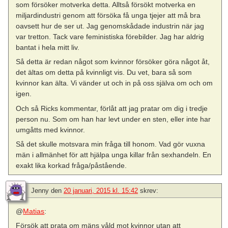
som försöker motverka detta. Alltså försökt motverka en
miljardindustri genom att försöka få unga tjejer att må bra
oavsett hur de ser ut. Jag genomskådade industrin när jag
var tretton. Tack vare feministiska förebilder. Jag har aldrig
bantat i hela mitt liv.
Så detta är redan något som kvinnor försöker göra något åt,
det ältas om detta på kvinnligt vis. Du vet, bara så som
kvinnor kan älta. Vi vänder ut och in på oss själva om och om
igen.
Och så Ricks kommentar, förlåt att jag pratar om dig i tredje
person nu. Som om han har levt under en sten, eller inte har
umgåtts med kvinnor.
Så det skulle motsvara min fråga till honom. Vad gör vuxna
män i allmänhet för att hjälpa unga killar från sexhandeln. En
exakt lika korkad fråga/påstående.
Jenny
den
20 januari, 2015 kl. 15:42
skrev:
@
Matias
:
Försök att prata om mäns våld mot kvinnor utan att