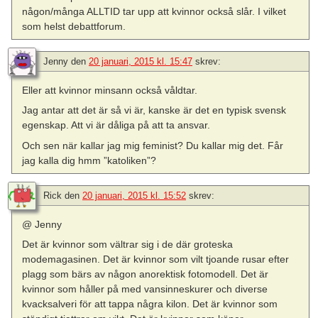
någon/många ALLTID tar upp att kvinnor också slår. I vilket
som helst debattforum.
Jenny
den
20 januari, 2015 kl. 15:47
skrev:
Eller att kvinnor minsann också våldtar.
Jag antar att det är så vi är, kanske är det en typisk svensk
egenskap. Att vi är dåliga på att ta ansvar.
Och sen när kallar jag mig feminist? Du kallar mig det. Får
jag kalla dig hmm ”katoliken”?
Rick
den
20 januari, 2015 kl. 15:52
skrev:
@ Jenny
Det är kvinnor som vältrar sig i de där groteska
modemagasinen. Det är kvinnor som vilt tjoande rusar efter
plagg som bärs av någon anorektisk fotomodell. Det är
kvinnor som håller på med vansinneskurer och diverse
kvacksalveri för att tappa några kilon. Det är kvinnor som