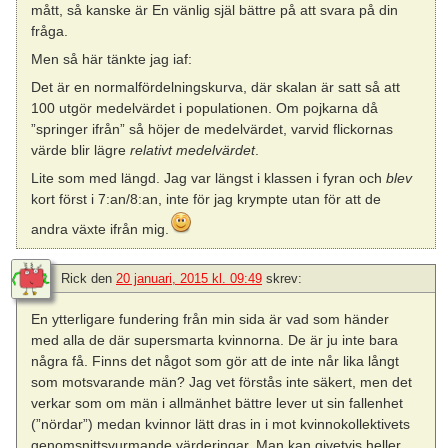
mått, så kanske är En vänlig själ bättre på att svara på din
fråga.
Men så här tänkte jag iaf:
Det är en normalfördelningskurva, där skalan är satt så att
100 utgör medelvärdet i populationen. Om pojkarna då
”springer ifrån” så höjer de medelvärdet, varvid flickornas
värde blir lägre
relativt medelvärdet
.
Lite som med längd. Jag var längst i klassen i fyran och
blev
kort först i 7:an/8:an, inte för jag krympte utan för att de
andra växte ifrån mig.
Rick
den
20 januari, 2015 kl. 09:49
skrev:
En ytterligare fundering från min sida är vad som händer
med alla de där supersmarta kvinnorna. De är ju inte bara
några få. Finns det något som gör att de inte når lika långt
som motsvarande män? Jag vet förstås inte säkert, men det
verkar som om män i allmänhet bättre lever ut sin fallenhet
(”nördar”) medan kvinnor lätt dras in i mot kvinnokollektivets
genomsnittsvurmande värderingar. Man kan givetvis heller