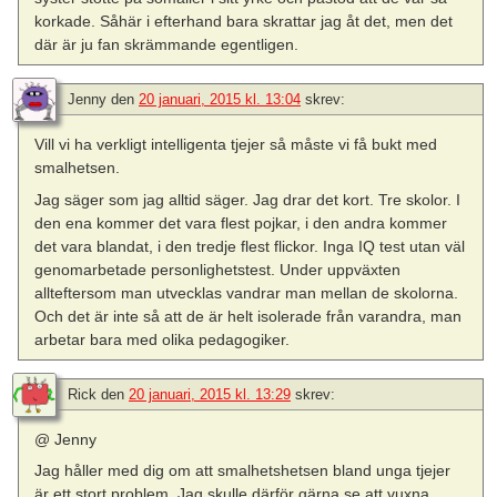
korkade. Såhär i efterhand bara skrattar jag åt det, men det
där är ju fan skrämmande egentligen.
Jenny
den
20 januari, 2015 kl. 13:04
skrev:
Vill vi ha verkligt intelligenta tjejer så måste vi få bukt med
smalhetsen.
Jag säger som jag alltid säger. Jag drar det kort. Tre skolor. I
den ena kommer det vara flest pojkar, i den andra kommer
det vara blandat, i den tredje flest flickor. Inga IQ test utan väl
genomarbetade personlighetstest. Under uppväxten
allteftersom man utvecklas vandrar man mellan de skolorna.
Och det är inte så att de är helt isolerade från varandra, man
arbetar bara med olika pedagogiker.
Rick
den
20 januari, 2015 kl. 13:29
skrev:
@ Jenny
Jag håller med dig om att smalhetshetsen bland unga tjejer
är ett stort problem. Jag skulle därför gärna se att vuxna