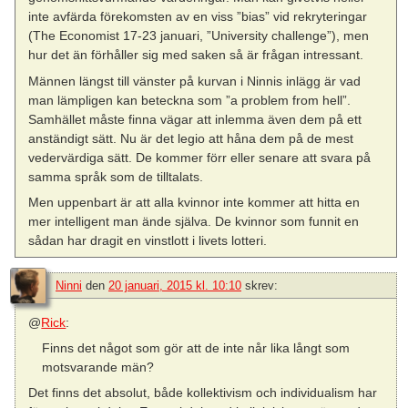
inte avfärda förekomsten av en viss ”bias” vid rekryteringar
(The Economist 17-23 januari, ”University challenge”), men
hur det än förhåller sig med saken så är frågan intressant.
Männen längst till vänster på kurvan i Ninnis inlägg är vad
man lämpligen kan beteckna som ”a problem from hell”.
Samhället måste finna vägar att inlemma även dem på ett
anständigt sätt. Nu är det legio att håna dem på de mest
vedervärdiga sätt. De kommer förr eller senare att svara på
samma språk som de tilltalats.
Men uppenbart är att alla kvinnor inte kommer att hitta en
mer intelligent man ände själva. De kvinnor som funnit en
sådan har dragit en vinstlott i livets lotteri.
Ninni
den
20 januari, 2015 kl. 10:10
skrev:
@
Rick
:
Finns det något som gör att de inte når lika långt som
motsvarande män?
Det finns det absolut, både kollektivism och individualism har