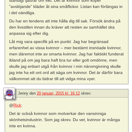
ständigt tjattrar om vikt. Det är kvinnor som köper
”avslöjande” kläder åt sina småflickor. Listan kan förlängas in
i det oändliga.
Du har en tendens att inte hålla dig till sak. Försök ändra på
den livsstilen innan du kräver att resten av samhället ska
anpassa sig efter dig.
Låt mig vara specifik på en punkt: Jag har begränsad
erfarenhet av vissa kvinnor – mer bestämt insnöade kvinnor,
men däremot inte av smarta kvinnor. Jag har faktiskt funderat
ibland på om jag bara haft bra tur eller gott omdöme, men
skulle jag enbart utgå från kvinnor i min näromgivning skulle
jag inte ha ett ont ord att säga om kvinnor. Det är därför bara
välkommet att du bidrar till att vidga mina vyer.
Jenny
den
20 januari, 2015 kl. 16:12
skrev:
@
Rick
:
Det är också kvinnor som motverkar den vansinniga
skönhetsindustrin. Som jag skrev. Du vet, kvinnor är många
inte en kvinna.