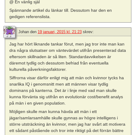
@ En vänlig själ
Spännande artikel du länkar till. Dessutom har den en
gedigen referenslista.
Johan
den
19 januari, 2015 kl. 21:23
skrev:
Jag har hört liknande tankar förut, men jag tror inte man kan
dra några slutsatser om väntevärdet utifrån presenterad data
eftersom skillnaden är så liten. Standardavvikelsen är
däremot tydlig och dessutom befriad från eventuella
kulturella påverkningsfaktorer.
Siffrorna visar därför enligt mig att män och kvinnor tycks ha
snarlika IQ i genomsnitt men att männen visar tydlig
dominans på kanterna. Det är i linje med vad man skulle
kunna förvänta sig utifrån en evolutionär cost/benefit analys
på män i en given population.
Möjligen skulle man kunna hävda att män i ett
jägar/samlarsamhälle skulle gynnas av högre intelligens i
större utsträckning än kvinnor, men jag har svårt att motivera
ett sådant påstående och tror inte riktigt på det förrän bättre