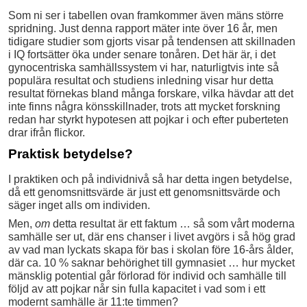
Som ni ser i tabellen ovan framkommer även mäns större
spridning. Just denna rapport mäter inte över 16 år, men
tidigare studier som gjorts visar på tendensen att skillnaden
i IQ fortsätter öka under senare tonåren. Det här är, i det
gynocentriska samhällssystem vi har, naturligtvis inte så
populära resultat och studiens inledning visar hur detta
resultat förnekas bland många forskare, vilka hävdar att det
inte finns några könsskillnader, trots att mycket forskning
redan har styrkt hypotesen att pojkar i och efter puberteten
drar ifrån flickor.
Praktisk betydelse?
I praktiken och på individnivå så har detta ingen betydelse,
då ett genomsnittsvärde är just ett genomsnittsvärde och
säger inget alls om individen.
Men,
om
detta resultat är ett faktum … så som vårt moderna
samhälle ser ut, där ens chanser i livet avgörs i så hög grad
av vad man lyckats skapa för bas i skolan före 16-års ålder,
där ca. 10 % saknar behörighet till gymnasiet … hur mycket
mänsklig potential går förlorad för individ och samhälle till
följd av att pojkar når sin fulla kapacitet i vad som i ett
modernt samhälle är 11:te timmen?