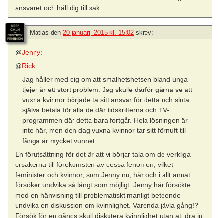
ansvaret och håll dig till sak.
Matias
den
20 januari, 2015 kl. 15:02
skrev:
@
Jenny
:
@
Rick
:
Jag håller med dig om att smalhetshetsen bland unga
tjejer är ett stort problem. Jag skulle därför gärna se att
vuxna kvinnor började ta sitt ansvar för detta och sluta
själva betala för alla de där tidskrifterna och TV-
programmen där detta bara fortgår. Hela lösningen är
inte här, men den dag vuxna kvinnor tar sitt förnuft till
fånga är mycket vunnet.
En förutsättning för det är att vi börjar tala om de verkliga
orsakerna till förekomsten av dessa fenomen, vilket
feminister och kvinnor, som Jenny nu, här och i allt annat
försöker undvika så långt som möjligt. Jenny här försökte
med en hänvisning till problematiskt manligt beteende
undvika en diskussion om kvinnlighet. Varenda jävla gång!?
Försök för en gångs skull diskutera kvinnlighet utan att dra in