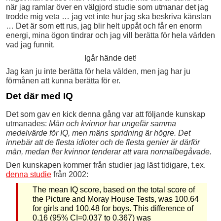
när jag ramlar över en välgjord studie som utmanar det jag
trodde mig veta … jag vet inte hur jag ska beskriva känslan
… Det är som ett rus, jag blir helt uppåt och får en enorm
energi, mina ögon tindrar och jag vill berätta för hela världen
vad jag funnit.
Igår hände det!
Jag kan ju inte berätta för hela välden, men jag har ju
förmånen att kunna berätta för er.
Det där med IQ
Det som gav en kick denna gång var att följande kunskap
utmanades:
Män och kvinnor har ungefär samma
medelvärde för IQ, men mäns spridning är högre. Det
innebär att de flesta idioter och de flesta genier är därför
män, medan fler kvinnor tenderar att vara normalbegåvade.
Den kunskapen kommer från studier jag läst tidigare, t.ex.
denna studie
från 2002:
The mean IQ score, based on the total score of
the Picture and Moray House Tests, was 100.64
for girls and 100.48 for boys. This difference of
0.16 (95% CI=0.037 to 0.367) was