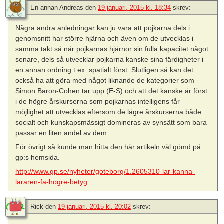
En annan Andreas
den
19 januari, 2015 kl. 18:34
skrev:
Några andra anledningar kan ju vara att pojkarna dels i
genomsnitt har större hjärna och även om de utvecklas i
samma takt så når pojkarnas hjärnor sin fulla kapacitet något
senare, dels så utvecklar pojkarna kanske sina färdigheter i
en annan ordning t.ex. spatialt först. Slutligen så kan det
också ha att göra med något liknande de kategorier som
Simon Baron-Cohen tar upp (E-S) och att det kanske är först
i de högre årskurserna som pojkarnas intelligens får
möjlighet att utvecklas eftersom de lägre årskurserna både
socialt och kunskapsmässigt domineras av synsätt som bara
passar en liten andel av dem.
För övrigt så kunde man hitta den här artikeln väl gömd på
gp:s hemsida.
http://www.gp.se/nyheter/goteborg/1.2605310-lar-kanna-
lararen-fa-hogre-betyg
Rick
den
19 januari, 2015 kl. 20:02
skrev: