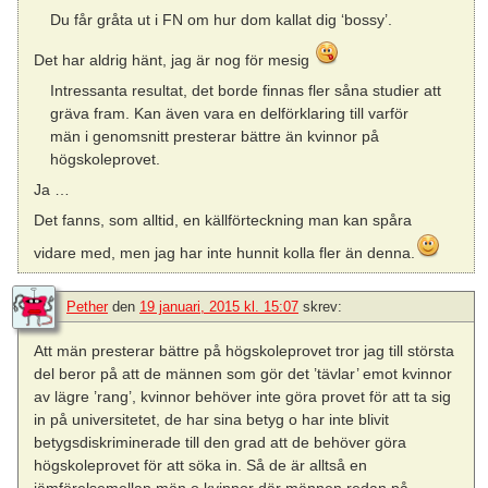
Du får gråta ut i FN om hur dom kallat dig ‘bossy’.
Det har aldrig hänt, jag är nog för mesig
Intressanta resultat, det borde finnas fler såna studier att
gräva fram. Kan även vara en delförklaring till varför
män i genomsnitt presterar bättre än kvinnor på
högskoleprovet.
Ja …
Det fanns, som alltid, en källförteckning man kan spåra
vidare med, men jag har inte hunnit kolla fler än denna.
Pether
den
19 januari, 2015 kl. 15:07
skrev:
Att män presterar bättre på högskoleprovet tror jag till största
del beror på att de männen som gör det ’tävlar’ emot kvinnor
av lägre ’rang’, kvinnor behöver inte göra provet för att ta sig
in på universitetet, de har sina betyg o har inte blivit
betygsdiskriminerade till den grad att de behöver göra
högskoleprovet för att söka in. Så de är alltså en