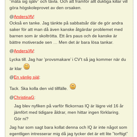
”mäta sig själv” och tävla. Och att framför allt duktiga killar vill
göra högskoleprovet av den orsaken.
@
Anders/AV
:
Också en tanke. Jag tänkte på sabbatsår där de gör andra
saker för att man då även kanske åtgärdar problemet med
barnen som är skoltrötta. Ett års paus och de kanske är
bättre motiverade sen … Men det är bara lösa tankar.
@
Anders/AV
:
Lycka till. Jag har ’provsmakare’ i CV’t så jag kommer när du
är klar
@
En vänlig själ
:
Tack. Ska kolla den vid tillfälle.
@
ChristinaG
:
Jag blev nyfiken på varför flickornas IQ är lägre vid 16 år
jämfört med tidigare åldrar, men hittar ingen förklaring.
Gör ni?
Jag har som sagt bara kollat denna och IQ är inte något som
egentligen intresserar mig då jag tycker det är ett lite ”torftigt”