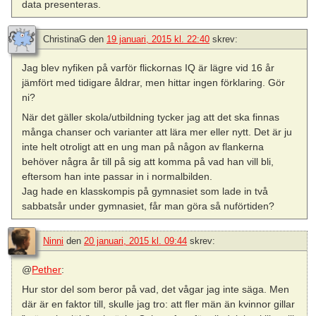
data presenteras.
ChristinaG
den
19 januari, 2015 kl. 22:40
skrev:
Jag blev nyfiken på varför flickornas IQ är lägre vid 16 år
jämfört med tidigare åldrar, men hittar ingen förklaring. Gör
ni?
När det gäller skola/utbildning tycker jag att det ska finnas
många chanser och varianter att lära mer eller nytt. Det är ju
inte helt otroligt att en ung man på någon av flankerna
behöver några år till på sig att komma på vad han vill bli,
eftersom han inte passar in i normalbilden.
Jag hade en klasskompis på gymnasiet som lade in två
sabbatsår under gymnasiet, får man göra så nuförtiden?
Ninni
den
20 januari, 2015 kl. 09:44
skrev:
@
Pether
:
Hur stor del som beror på vad, det vågar jag inte säga. Men
där är en faktor till, skulle jag tro: att fler män än kvinnor gillar