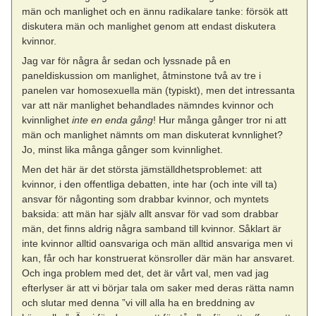
män och manlighet och en ännu radikalare tanke: försök att
diskutera män och manlighet genom att endast diskutera
kvinnor.
Jag var för några år sedan och lyssnade på en
paneldiskussion om manlighet, åtminstone två av tre i
panelen var homosexuella män (typiskt), men det intressanta
var att när manlighet behandlades nämndes kvinnor och
kvinnlighet
inte en enda gång
! Hur många gånger tror ni att
män och manlighet nämnts om man diskuterat kvnnlighet?
Jo, minst lika många gånger som kvinnlighet.
Men det här är det största jämställdhetsproblemet: att
kvinnor, i den offentliga debatten, inte har (och inte vill ta)
ansvar för någonting som drabbar kvinnor, och myntets
baksida: att män har själv allt ansvar för vad som drabbar
män, det finns aldrig några samband till kvinnor. Såklart är
inte kvinnor alltid oansvariga och män alltid ansvariga men vi
kan, får och har konstruerat könsroller där män har ansvaret.
Och inga problem med det, det är vårt val, men vad jag
efterlyser är att vi börjar tala om saker med deras rätta namn
och slutar med denna ”vi vill alla ha en breddning av