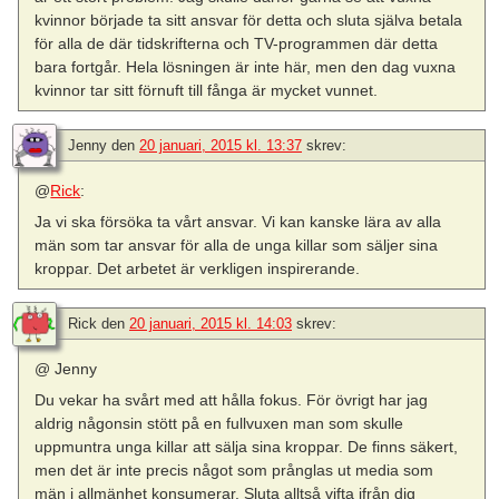
kvinnor började ta sitt ansvar för detta och sluta själva betala
för alla de där tidskrifterna och TV-programmen där detta
bara fortgår. Hela lösningen är inte här, men den dag vuxna
kvinnor tar sitt förnuft till fånga är mycket vunnet.
Jenny
den
20 januari, 2015 kl. 13:37
skrev:
@
Rick
:
Ja vi ska försöka ta vårt ansvar. Vi kan kanske lära av alla
män som tar ansvar för alla de unga killar som säljer sina
kroppar. Det arbetet är verkligen inspirerande.
Rick
den
20 januari, 2015 kl. 14:03
skrev:
@ Jenny
Du vekar ha svårt med att hålla fokus. För övrigt har jag
aldrig någonsin stött på en fullvuxen man som skulle
uppmuntra unga killar att sälja sina kroppar. De finns säkert,
men det är inte precis något som prånglas ut media som
män i allmänhet konsumerar. Sluta alltså vifta ifrån dig