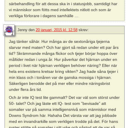
särbehandling för att dessa ska in i statusjobb, samtidigt har
vi människor som fötts med intellektets nitlott och som är
verkliga förlorare i dagens samhälle …
Jenny
den
20 januari, 2015 kl. 12:58
skrev:
Jag tänker såhär. Hur många av de sextonåriga tjejerna
slarvar med maten? Och har gjort så redan under ett par års
tid? Skrämmande många flickor och tjejer börjar hoppa över
måltider redan i unga år. Hur påverkar det hjärnan under en
period i livet när hjärnan verkligen behöver näring? Eller när
hela ens existens kretsar kring vikten? Jag hade såna tjejer i
min klass och i tonåren var de ganska mossiga i hjärnan.
Säkerligen berodde det på mer eller mindre näringsbrist
under flera års tid.
Och är inte IQ test lite gammalt? Det var väl som störst under
50- talet? Och jag läste ett IQ- test som ”bevisade” att
somalier var på samma intelligensnivå som människor med
Downs Syndrom här. Hahaha Det värsta var att jag jobbade
med en invandrarkille som verkligen trodde på det. För hans
syster stötte på somalier i sitt yrke och påstod att de var så