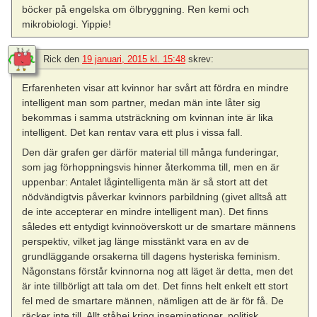
böcker på engelska om ölbryggning. Ren kemi och
mikrobiologi. Yippie!
Rick
den
19 januari, 2015 kl. 15:48
skrev:
Erfarenheten visar att kvinnor har svårt att fördra en mindre
intelligent man som partner, medan män inte låter sig
bekommas i samma utsträckning om kvinnan inte är lika
intelligent. Det kan rentav vara ett plus i vissa fall.
Den där grafen ger därför material till många funderingar,
som jag förhoppningsvis hinner återkomma till, men en är
uppenbar: Antalet lågintelligenta män är så stort att det
nödvändigtvis påverkar kvinnors parbildning (givet alltså att
de inte accepterar en mindre intelligent man). Det finns
således ett entydigt kvinnoöverskott ur de smartare männens
perspektiv, vilket jag länge misstänkt vara en av de
grundläggande orsakerna till dagens hysteriska feminism.
Någonstans förstår kvinnorna nog att läget är detta, men det
är inte tillbörligt att tala om det. Det finns helt enkelt ett stort
fel med de smartare männen, nämligen att de är för få. De
räcker inte till. Allt ståhej kring inseminationer, politisk