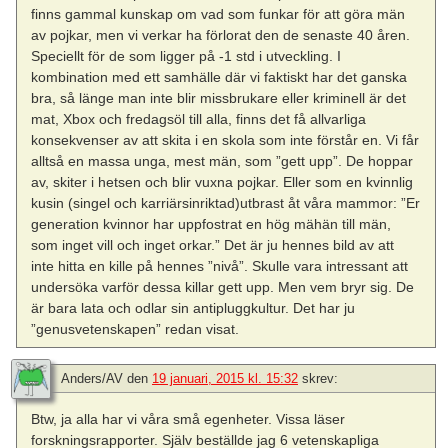
finns gammal kunskap om vad som funkar för att göra män
av pojkar, men vi verkar ha förlorat den de senaste 40 åren.
Speciellt för de som ligger på -1 std i utveckling. I
kombination med ett samhälle där vi faktiskt har det ganska
bra, så länge man inte blir missbrukare eller kriminell är det
mat, Xbox och fredagsöl till alla, finns det få allvarliga
konsekvenser av att skita i en skola som inte förstår en. Vi får
alltså en massa unga, mest män, som ”gett upp”. De hoppar
av, skiter i hetsen och blir vuxna pojkar. Eller som en kvinnlig
kusin (singel och karriärsinriktad)utbrast åt våra mammor: ”Er
generation kvinnor har uppfostrat en hög mähän till män,
som inget vill och inget orkar.” Det är ju hennes bild av att
inte hitta en kille på hennes ”nivå”. Skulle vara intressant att
undersöka varför dessa killar gett upp. Men vem bryr sig. De
är bara lata och odlar sin antipluggkultur. Det har ju
”genusvetenskapen” redan visat.
Anders/AV
den
19 januari, 2015 kl. 15:32
skrev:
Btw, ja alla har vi våra små egenheter. Vissa läser
forskningsrapporter. Själv beställde jag 6 vetenskapliga