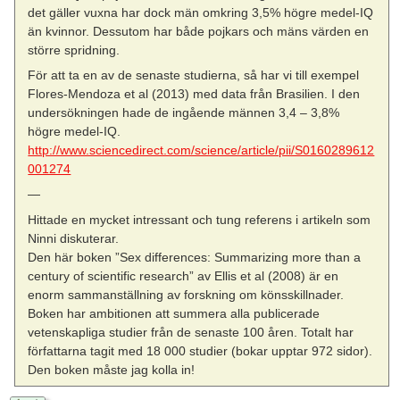
det gäller vuxna har dock män omkring 3,5% högre medel-IQ
än kvinnor. Dessutom har både pojkars och mäns värden en
större spridning.
För att ta en av de senaste studierna, så har vi till exempel
Flores-Mendoza et al (2013) med data från Brasilien. I den
undersökningen hade de ingående männen 3,4 – 3,8%
högre medel-IQ.
http://www.sciencedirect.com/science/article/pii/S0160289612
001274
—
Hittade en mycket intressant och tung referens i artikeln som
Ninni diskuterar.
Den här boken ”Sex differences: Summarizing more than a
century of scientific research” av Ellis et al (2008) är en
enorm sammanställning av forskning om könsskillnader.
Boken har ambitionen att summera alla publicerade
vetenskapliga studier från de senaste 100 åren. Totalt har
författarna tagit med 18 000 studier (bokar upptar 972 sidor).
Den boken måste jag kolla in!