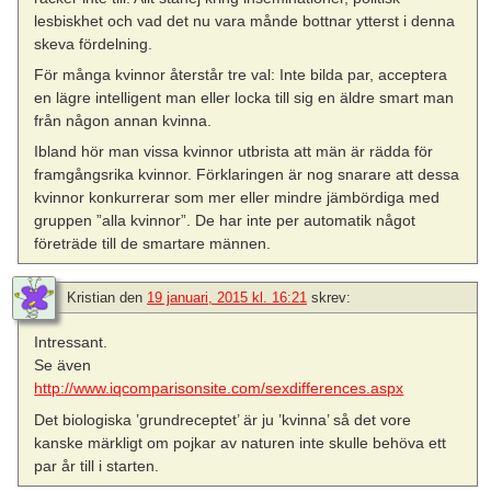
lesbiskhet och vad det nu vara månde bottnar ytterst i denna
skeva fördelning.
För många kvinnor återstår tre val: Inte bilda par, acceptera
en lägre intelligent man eller locka till sig en äldre smart man
från någon annan kvinna.
Ibland hör man vissa kvinnor utbrista att män är rädda för
framgångsrika kvinnor. Förklaringen är nog snarare att dessa
kvinnor konkurrerar som mer eller mindre jämbördiga med
gruppen ”alla kvinnor”. De har inte per automatik något
företräde till de smartare männen.
Kristian
den
19 januari, 2015 kl. 16:21
skrev:
Intressant.
Se även
http://www.iqcomparisonsite.com/sexdifferences.aspx
Det biologiska ’grundreceptet’ är ju ’kvinna’ så det vore
kanske märkligt om pojkar av naturen inte skulle behöva ett
par år till i starten.