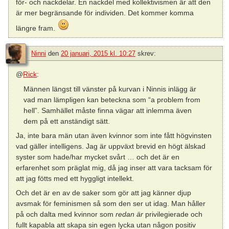
för- och nackdelar. En nackdel med kollektivismen är att den
är mer begränsande för individen. Det kommer komma
längre fram.
Ninni
den
20 januari, 2015 kl. 10:27
skrev:
@
Rick
:
Männen längst till vänster på kurvan i Ninnis inlägg är
vad man lämpligen kan beteckna som “a problem from
hell”. Samhället måste finna vägar att inlemma även
dem på ett anständigt sätt.
Ja, inte bara män utan även kvinnor som inte fått högvinsten
vad gäller intelligens. Jag är uppväxt brevid en högt älskad
syster som hade/har mycket svårt … och det är en
erfarenhet som präglat mig, då jag inser att vara tacksam för
att jag fötts med ett hyggligt intellekt.
Och det är en av de saker som gör att jag känner djup
avsmak för feminismen så som den ser ut idag. Man håller
på och dalta med kvinnor som
redan är
privilegierade och
fullt kapabla att skapa sin egen lycka utan någon positiv