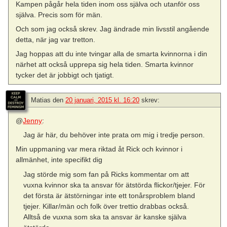
Kampen pågår hela tiden inom oss själva och utanför oss
själva. Precis som för män.
Och som jag också skrev. Jag ändrade min livsstil angående
detta, när jag var tretton.
Jag hoppas att du inte tvingar alla de smarta kvinnorna i din
närhet att också upprepa sig hela tiden. Smarta kvinnor
tycker det är jobbigt och tjatigt.
Matias
den
20 januari, 2015 kl. 16:20
skrev:
@
Jenny
:
Jag är här, du behöver inte prata om mig i tredje person.
Min uppmaning var mera riktad åt Rick och kvinnor i
allmänhet, inte specifikt dig
Jag störde mig som fan på Ricks kommentar om att
vuxna kvinnor ska ta ansvar för ätstörda flickor/tjejer. För
det första är ätstörningar inte ett tonårsproblem bland
tjejer. Killar/män och folk över trettio drabbas också.
Alltså de vuxna som ska ta ansvar är kanske själva