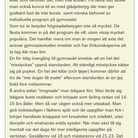
man också kunna bli av med glädjebetyg där man ger
godkänt fast de inte borde, samt minska behovet av
individuella program på gymnasiet.
Som tur är betyder högstadiebetygen inte så mycket. De
flesta kommer in på det program de vill, utom vissa mycket
populära. Det handlar mera om man är mogen att axla det
ansvar gymnasiestudier innebär och har förkunskaperna att
ta tag där man bör.
En för tidig övergång till gymnasiet innebär att en hel del
”misslyckas” uppnå standarden. Att ständigt misslyckas sätter
sig på psyket. En hel del killar (och tjejer) kommer därför att
tro de ”inte duger till matte” eftersom standarden är en tjej
född före midsommar.
Å andra sidan ”mognade” man tidigare förr. Man lärde sig
tidigare livets realiteter och började som lärling redan vid 14-
15 års ålder. Men då var vägen också mer utstakad. Man
gick bokstavligen i fädrens spår och de uppgifter man fick i
början handlade knappast om kreativitet och intellekt, utan
disciplin och enahanda enkla sysslor. När man växt till sig
mentalt var det dags för mer intelligenta uppgifter på
verkstan. Gesällprov vid 18 och mästarprov vid 21-23. Det