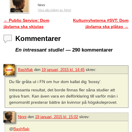
Ninni
Visa alla inlägg av Ninni
←
Public Service: Dom
Kulturnyheterna #SVT: Dom
Inläggsnavigering
jävlarna ska skjutas
jävlarna ska plåtas
→
Kommentarer
En intressant studie!
— 290 kommentarer
Bashflak
den
19 januari, 2015 kl. 14:45
skrev:
Du får gråta ut i FN om hur dom kallat dig ’bossy’.
Intressanta resultat, det borde finnas fler såna studier att
gräva fram. Kan även vara en delförklaring till varför män i
genomsnitt presterar bättre än kvinnor på högskoleprovet.
Ninni
den
19 januari, 2015 kl. 15:02
skrev:
@
Bashflak
: