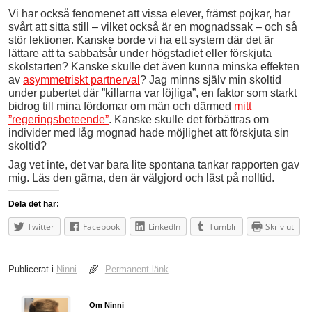
Vi har också fenomenet att vissa elever, främst pojkar, har
svårt att sitta still – vilket också är en mognadssak – och så
stör lektioner. Kanske borde vi ha ett system där det är
lättare att ta sabbatsår under högstadiet eller förskjuta
skolstarten? Kanske skulle det även kunna minska effekten
av
asymmetriskt partnerval
? Jag minns själv min skoltid
under pubertet där ”killarna var löjliga”, en faktor som starkt
bidrog till mina fördomar om män och därmed
mitt
”regeringsbeteende”
. Kanske skulle det förbättras om
individer med låg mognad hade möjlighet att förskjuta sin
skoltid?
Jag vet inte, det var bara lite spontana tankar rapporten gav
mig. Läs den gärna, den är välgjord och läst på nolltid.
Dela det här:
Twitter
Facebook
LinkedIn
Tumblr
Skriv ut
Publicerat i
Ninni
Permanent länk
Om Ninni