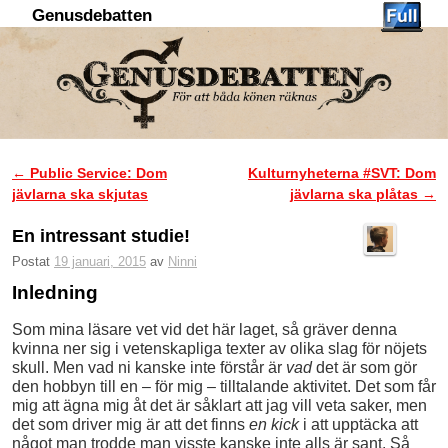
Genusdebatten
Hoppa till huvudinnehåll
Hoppa till sekundärt innehåll
←
Public Service: Dom
Kulturnyheterna #SVT: Dom
Inläggsnavigering
jävlarna ska skjutas
jävlarna ska plåtas
→
En intressant studie!
Postat
19 januari, 2015
av
Ninni
Inledning
Som mina läsare vet vid det här laget, så gräver denna
kvinna ner sig i vetenskapliga texter av olika slag för nöjets
skull. Men vad ni kanske inte förstår är
vad
det är som gör
den hobbyn till en – för mig – tilltalande aktivitet. Det som får
mig att ägna mig åt det är såklart att jag vill veta saker, men
det som driver mig är att det finns
en kick
i att upptäcka att
något man trodde man visste kanske inte alls är sant. Så