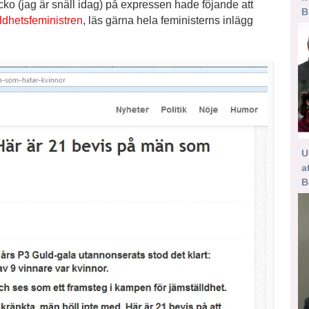
ucko (jag är snäll idag) på expressen hade föjande att
B
ldhetsfeministren
, läs gärna hela feministerns inlägg
U
a
B