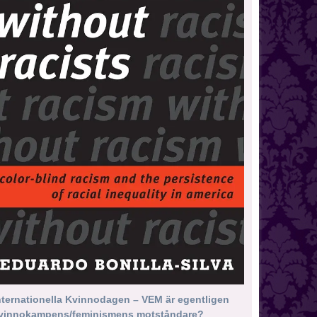
nternationella Kvinnodagen – VEM är egentligen
vinnokampens/feminismens motståndare?