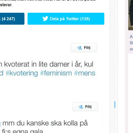
A
S
m