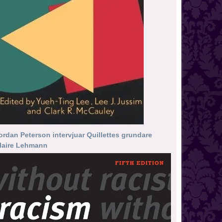
ordan Peterson intervjuar Quillettes grundare
laire Lehmann