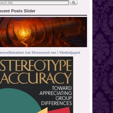
ecent Posts Slider
enusDebatten har försvunnit ner i Värdedjupet