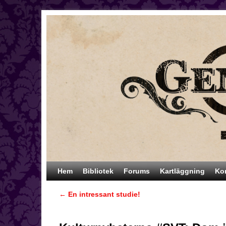
Hoppa till huvudinnehåll
Hoppa till sekundärt innehåll
Hem
Bibliotek
Forums
Kartläggning
Ko
←
En intressant studie!
Inläggsnavigering