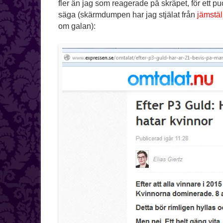
fler än jag som reagerade på skräpet, för ett p
säga (skärmdumpen har jag stjälat från
jämstäl
om galan):