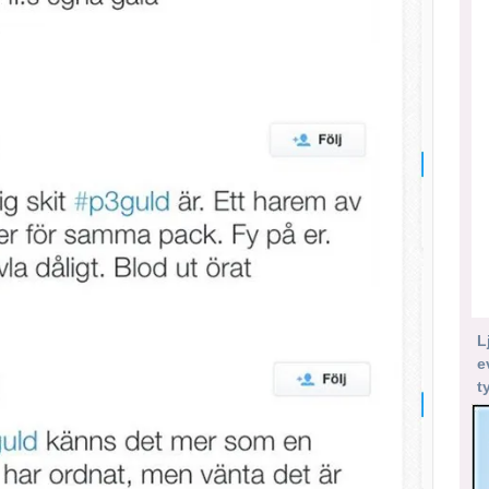
L
e
t