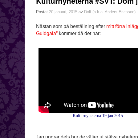
Kulturnyheterna #SVT: Dom j
Postat
20 januari, 2015
av
Dolf (a.k.a. Anders Ericsson)
Nästan som på beställning efter
mitt förra inlä
Guldgala”
kommer då det här:
Kulturnyheterna 19 jan 2015
Jag undrar dels hur de väljer ut själva nyheter