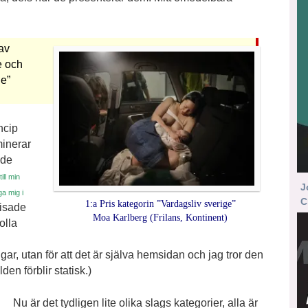
 av
e och
ge”
ncip
inerar
ade
ill min
J
ga mig i
C
1:a Pris kategorin ”Vardagsliv sverige”
visade
Moa Karlberg (Frilans, Kontinent)
olla
gar, utan för att det är själva hemsidan och jag tror den
en förblir statisk.)
Nu är det tydligen lite olika slags kategorier, alla är