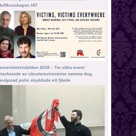
luffkunskapen IAT
niversitetstvärlden 2018 – Tre olika event
ttackerade av vänsterextremister samma dag,
eväpnad polis skyddade ett fjärde