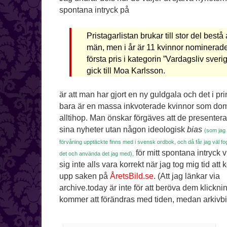
spontana intryck på
Pristagarlistan brukar till stor del bestå
män, men i år är 11 kvinnor nominerad
första pris i kategorin ”Vardagsliv sveri
gick till Moa Karlsson.
är att man har gjort en ny guldgala och det i pri
bara är en massa inkvoterade kvinnor som dom
alltihop. Man önskar förgäves att de presenter
sina nyheter utan någon ideologisk
bias
(som jag t
förvåning upptäckte finns med i svensk ordbok, och då får jag väl fo
för mitt spontana intryck 
det och använda det jag med),
sig inte alls vara korrekt när jag tog mig tid att k
upp saken på
ÅretsBild.se
. (Att jag länkar via
archive.today är inte för att beröva dem klicknin
kommer att förändras med tiden, medan arkivbild