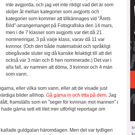
inte avgjorda, och jag vet inte riktigt vad det är som
skiljer åt mellan kategorier som avgjorts och
kategorier som kommer att tillkännages vid ”Årets
Bild”-arrangemanget på Fotografiska den 14 mars,
men i de 7 klasser som avgjorts var det då 21
nomineringar, 3 på varje klass, varav då 11 var
kvinnor. (Och den både matematiskt och språkligt
obegåvade sluter sig då kanske felaktigt till att det
också var 3 män och 6 hen nominerade.) Det var i
alla fall, av namnen att döma, 3 kvinnor och 4 män
som vann.
arna, eller vilka som vann, eller att de visade just
värdiga bilder allihop.
Gå gärna in och titta på dem
. Jag
stått, framställs som en ”seger för kvinnan mot mannen” i
hade gärna sett ett litet mer utförligt reportage om
I
n så kallade guldgalan häromdagen. Men det var tydligen
k