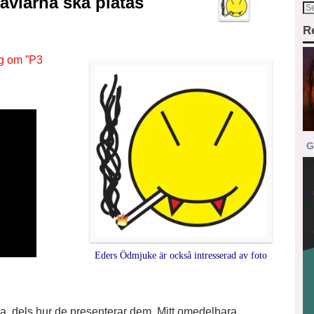
ävlarna ska plåtas
R
gg om ”P3
G
Eders Ödmjuke är också intresserad av foto
na, dels hur de presenterar dem. Mitt omedelbara