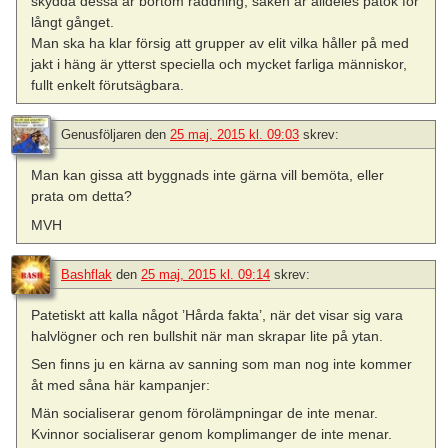
skydda dessa är bortom räddning, saken är alldeles påtok för
långt gånget.
Man ska ha klar försig att grupper av elit vilka håller på med
jakt i häng är ytterst speciella och mycket farliga människor,
fullt enkelt förutsägbara.
Genusföljaren
den
25 maj, 2015 kl. 09:03
skrev:
Man kan gissa att byggnads inte gärna vill bemöta, eller
prata om detta?
MVH
Bashflak
den
25 maj, 2015 kl. 09:14
skrev:
Patetiskt att kalla något ’Hårda fakta’, när det visar sig vara
halvlögner och ren bullshit när man skrapar lite på ytan.
Sen finns ju en kärna av sanning som man nog inte kommer
åt med såna här kampanjer:
Män socialiserar genom förolämpningar de inte menar.
Kvinnor socialiserar genom komplimanger de inte menar.