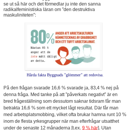
se ut så här och det förmedlar ju inte den sanna
radikalfeministiska läran om ”den destruktiva
maskuliniteten”:
Hårda fakta Byggnads ”glömmer” att redovisa.
På den frågan svarade 16,6 % svarade ja, 83,4 % nej på
denna fråga. Med tanke på att ”påverkats negativt” är en
bred frågeställning som dessutom saknar tidsram får man
betrakta 16,6 % som ett mycket lågt resultat. Där får man
med arbetsplatsmobbing, vilket ofta brukar hamna runt 10 %
inom de flesta yrkesgrupper när man efterfrågar utsatthet
under de senaste 12 månaderna [t.ex.
9 % här
]. Utan