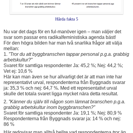
Hårda fakta 5
Nu var det dags för en ful-manöver igen – man
väljer
det
svar som passar ens radikalfeministiska agenda bäst!
För den högra bilden har man två snarlika frågor att välja
mellan:
1.
”Tror du att byggbranschen tappar personal p.g.a. grabbig
arbetskultur?”
Svaret för samtliga respondenter Ja: 45,2 %; Nej: 44,2 %;
Vet ej: 10,6 %
Här kan man även se hur allvarligt det är att man inte har
representativt urval, respondenterna från Byggnads svarar
ja: 35,3 % och nej: 64,7 %. Med ett representativt urval
skulle det totala svaret ligga mycket nära detta resultat.
2.
”Känner du själv till någon som lämnat branschen p.g.a.
grabbig arbetskultur inom byggbranschen?”
Svaret för samtliga respondenter Ja: 19,1 %; Nej: 80,9 %
Respondenterna från Byggnads svarar ja: 14 % och nej:
86 %
Här redovisar man alltså hellre vad respondenterna
tror
än