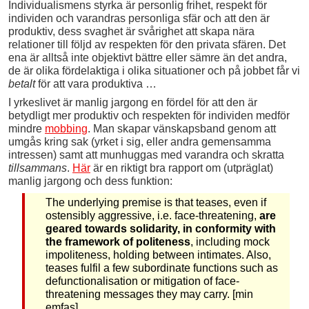
Individualismens styrka är personlig frihet, respekt för
individen och varandras personliga sfär och att den är
produktiv, dess svaghet är svårighet att skapa nära
relationer till följd av respekten för den privata sfären. Det
ena är alltså inte objektivt bättre eller sämre än det andra,
de är olika fördelaktiga i olika situationer och på jobbet får vi
betalt
för att vara produktiva …
I yrkeslivet är manlig jargong en fördel för att den är
betydligt mer produktiv och respekten för individen medför
mindre
mobbing
. Man skapar vänskapsband genom att
umgås kring sak (yrket i sig, eller andra gemensamma
intressen) samt att munhuggas med varandra och skratta
tillsammans
.
Här
är en riktigt bra rapport om (utpräglat)
manlig jargong och dess funktion:
The underlying premise is that teases, even if
ostensibly aggressive, i.e. face-threatening,
are
geared towards solidarity, in conformity with
the framework of politeness
, including mock
impoliteness, holding between intimates. Also,
teases fulfil a few subordinate functions such as
defunctionalisation or mitigation of face-
threatening messages they may carry. [min
emfas]