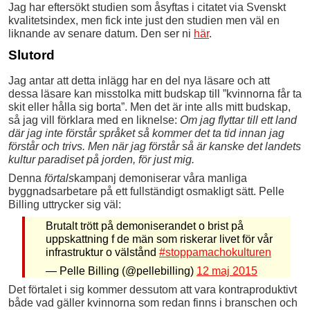
Jag har eftersökt studien som åsyftas i citatet via Svenskt
kvalitetsindex, men fick inte just den studien men väl en
liknande av senare datum. Den ser ni
här
.
Slutord
Jag antar att detta inlägg har en del nya läsare och att
dessa läsare kan misstolka mitt budskap till ”kvinnorna får ta
skit eller hålla sig borta”. Men det är inte alls mitt budskap,
så jag vill förklara med en liknelse:
Om jag flyttar till ett land
där jag inte förstår språket så kommer det ta tid innan jag
förstår och trivs. Men när jag förstår så är kanske det landets
kultur paradiset på jorden, för just mig.
Denna
förtals
kampanj demoniserar våra manliga
byggnadsarbetare på ett fullständigt osmakligt sätt. Pelle
Billing uttrycker sig väl:
Brutalt trött på demoniserandet o brist på
uppskattning f de män som riskerar livet för vår
infrastruktur o välstånd
#stoppamachokulturen
— Pelle Billing (@pellebilling)
12 maj 2015
Det förtalet i sig kommer dessutom att vara kontraproduktivt
både vad gäller kvinnorna som redan finns i branschen och