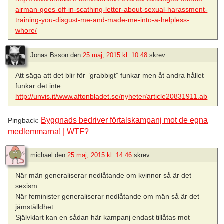
airman-goes-off-in-scathing-letter-about-sexual-harassment-
training-you-disgust-me-and-made-me-into-a-helpless-
whore/
Jonas Bsson
den
25 maj, 2015 kl. 10:48
skrev:
Att säga att det blir för ”grabbigt” funkar men åt andra hållet
funkar det inte
http://unvis.it/www.aftonbladet.se/nyheter/article20831911.ab
Byggnads bedriver förtalskampanj mot de egna
Pingback:
medlemmarna! | WTF?
michael
den
25 maj, 2015 kl. 14:46
skrev:
När män generaliserar nedlåtande om kvinnor så är det
sexism.
När feminister generaliserar nedlåtande om män så är det
jämställdhet.
Självklart kan en sådan här kampanj endast tillåtas mot