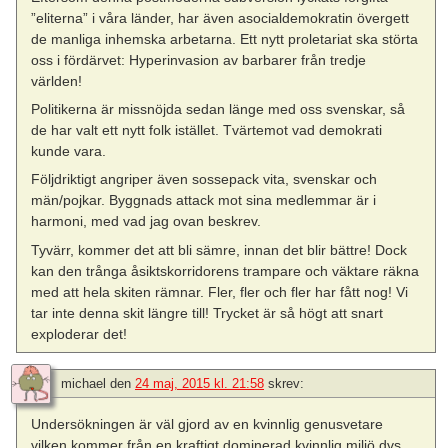
”eliterna” i våra länder, har även asocialdemokratin övergett
de manliga inhemska arbetarna. Ett nytt proletariat ska störta
oss i fördärvet: Hyperinvasion av barbarer från tredje
världen!
Politikerna är missnöjda sedan länge med oss svenskar, så
de har valt ett nytt folk istället. Tvärtemot vad demokrati
kunde vara.
Följdriktigt angriper även sossepack vita, svenskar och
män/pojkar. Byggnads attack mot sina medlemmar är i
harmoni, med vad jag ovan beskrev.
Tyvärr, kommer det att bli sämre, innan det blir bättre! Dock
kan den trånga åsiktskorridorens trampare och väktare räkna
med att hela skiten rämnar. Fler, fler och fler har fått nog! Vi
tar inte denna skit längre till! Trycket är så högt att snart
exploderar det!
michael
den
24 maj, 2015 kl. 21:58
skrev:
Undersökningen är väl gjord av en kvinnlig genusvetare
vilken kommer från en kraftigt dominerad kvinnlig miljö dvs