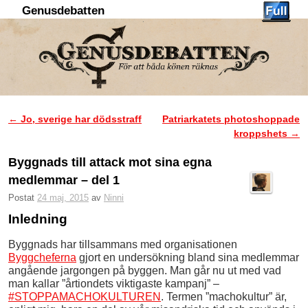
Genusdebatten
Hoppa till huvudinnehåll
Hoppa till sekundärt innehåll
←
Jo, sverige har dödsstraff
Patriarkatets photoshoppade
Inläggsnavigering
kroppshets
→
Byggnads till attack mot sina egna
medlemmar – del 1
Postat
24 maj, 2015
av
Ninni
Inledning
Byggnads har tillsammans med organisationen
Byggcheferna
gjort en undersökning bland sina medlemmar
angående jargongen på byggen. Man går nu ut med vad
man kallar ”årtiondets viktigaste kampanj” –
#STOPPAMACHOKULTUREN
. Termen ”machokultur” är,