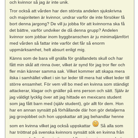
och kvinnor så jag är inte unik.
Tror också att vården har den största andelen sjukskrivna
och majoriteten är kvinnor, undrar varför de inte försöker få
bort denna jargong? De vill ju jobba för att kvinnorna ska få
det bättre, varför undviker de då denna grupp? Andelen
kvinnor som jobbar inom byggbranschen är ju minimaljämfört
med vården så fattar inte varför det får så enorm
uppmärksamhet, helt absurt enligt mig.
Känns som de bara vill gnälla för gnällandets skull och har
fått min skål att rinna över, vilket är synd för jag tror fler och
fler män känner samma sak. Vilket kommer att skapa mera
ilska i samhället vilket i sin tur leder till mera hat vilket leder till
större ensamhet. För vem vill bo med en kvinna som ständigt
attackerar, klagar och gnäller på ens person och sätt. Själv är
jag väldigt lycklig över att jag hittade en mexicans student
som jag fått barn med (själv student), gör allt för dem. Hon
har en annan synsätt på förhållande där hon gör detaljerna
jag grovjobbet och hon uppskattar att jag behandlar henne
som en kvinna vilket jag också uppskattar
Så alla som
har tröttnat på svenska kvinnors synsätt sök en kvinna från