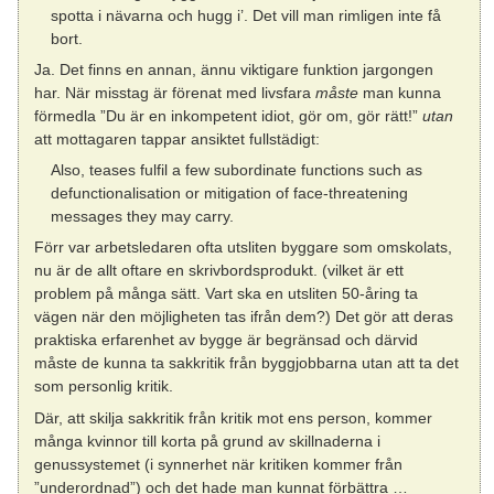
spotta i nävarna och hugg i’. Det vill man rimligen inte få
bort.
Ja. Det finns en annan, ännu viktigare funktion jargongen
har. När misstag är förenat med livsfara
måste
man kunna
förmedla ”Du är en inkompetent idiot, gör om, gör rätt!”
utan
att mottagaren tappar ansiktet fullstädigt:
Also, teases fulfil a few subordinate functions such as
defunctionalisation or mitigation of face-threatening
messages they may carry.
Förr var arbetsledaren ofta utsliten byggare som omskolats,
nu är de allt oftare en skrivbordsprodukt. (vilket är ett
problem på många sätt. Vart ska en utsliten 50-åring ta
vägen när den möjligheten tas ifrån dem?) Det gör att deras
praktiska erfarenhet av bygge är begränsad och därvid
måste de kunna ta sakkritik från byggjobbarna utan att ta det
som personlig kritik.
Där, att skilja sakkritik från kritik mot ens person, kommer
många kvinnor till korta på grund av skillnaderna i
genussystemet (i synnerhet när kritiken kommer från
”underordnad”) och det hade man kunnat förbättra …