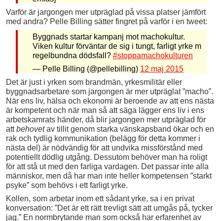
Varför är jargongen mer utpräglad på vissa platser jämfört
med andra? Pelle Billing sätter fingret på varför i en tweet:
Byggnads startar kampanj mot machokultur.
Viken kultur förväntar de sig i tungt, farligt yrke m
regelbundna dödsfall?
#stoppamachokulturen
— Pelle Billing (@pellebilling)
12 maj 2015
Det är just i yrken som brandmän, yrkesmilitär eller
byggnadsarbetare som jargongen är mer utpräglat ”macho”.
När ens liv, hälsa och ekonomi är beroende av att ens nästa
är kompetent och när man så att säga lägger ens liv i ens
arbetskamrats händer, då blir jargongen mer utpräglad för
att
behovet
av tillit genom starka vänskapsband ökar och en
rak och tydlig kommunikation (belägg för detta kommer i
nästa del) är nödvändig för att undvika missförstånd med
potentiellt dödlig utgång. Dessutom behöver man ha roligt
för att stå ut med den farliga vardagen. Det passar inte alla
människor, men då har man inte heller kompetensen ”starkt
psyke” som behövs i ett farligt yrke.
Kollen, som arbetar inom ett sådant yrke, sa i en privat
konversation: ”Det är ett rätt trevligt sätt att umgås på, tycker
jag.” En normbrytande man som också har erfarenhet av