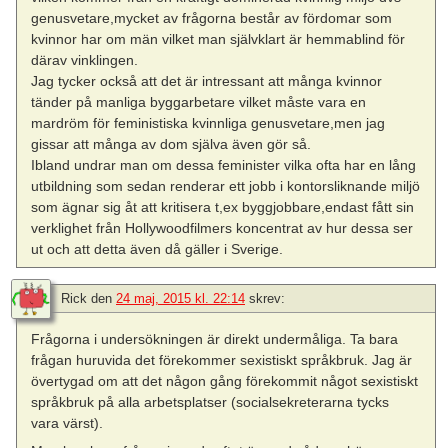
genusvetare,mycket av frågorna består av fördomar som
kvinnor har om män vilket man självklart är hemmablind för
därav vinklingen.
Jag tycker också att det är intressant att många kvinnor
tänder på manliga byggarbetare vilket måste vara en
mardröm för feministiska kvinnliga genusvetare,men jag
gissar att många av dom själva även gör så.
Ibland undrar man om dessa feminister vilka ofta har en lång
utbildning som sedan renderar ett jobb i kontorsliknande miljö
som ägnar sig åt att kritisera t,ex byggjobbare,endast fått sin
verklighet från Hollywoodfilmers koncentrat av hur dessa ser
ut och att detta även då gäller i Sverige.
Rick
den
24 maj, 2015 kl. 22:14
skrev:
Frågorna i undersökningen är direkt undermåliga. Ta bara
frågan huruvida det förekommer sexistiskt språkbruk. Jag är
övertygad om att det någon gång förekommit något sexistiskt
språkbruk på alla arbetsplatser (socialsekreterarna tycks
vara värst).