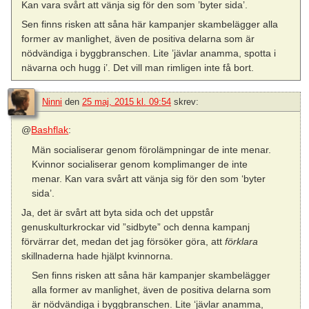
Kan vara svårt att vänja sig för den som ’byter sida’.
Sen finns risken att såna här kampanjer skambelägger alla
former av manlighet, även de positiva delarna som är
nödvändiga i byggbranschen. Lite ’jävlar anamma, spotta i
nävarna och hugg i’. Det vill man rimligen inte få bort.
Ninni
den
25 maj, 2015 kl. 09:54
skrev:
@
Bashflak
:
Män socialiserar genom förolämpningar de inte menar.
Kvinnor socialiserar genom komplimanger de inte
menar. Kan vara svårt att vänja sig för den som ‘byter
sida’.
Ja, det är svårt att byta sida och det uppstår
genuskulturkrockar vid ”sidbyte” och denna kampanj
förvärrar det, medan det jag försöker göra, att
förklara
skillnaderna hade hjälpt kvinnorna.
Sen finns risken att såna här kampanjer skambelägger
alla former av manlighet, även de positiva delarna som
är nödvändiga i byggbranschen. Lite ‘jävlar anamma,