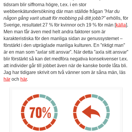
tidsram blir siffrorna högre, t.ex. i en stor
webbenkätundersökning där man ställde frågan
”Har du
någon gång varit utsatt för mobbing på ditt jobb?”
erhölls, för
Sverige, resultatet 27 % för kvinnor och 19 % för män [
källa
].
Men man får även med helt andra faktorer som är
karakteristiska för den manliga sidan av genussystemet –
förstärkt i den utpräglade manliga kulturen. En ”riktigt man”
är en man som ”axlar sitt ansvar”. När detta ”axla sitt ansvar”
blir förstärkt så kan det medföra negativa konsekvenser t.ex.
att individer går till jobbet även när de kanske borde låta bli.
Jag har tidigare skrivit om två vänner som är såna män, läs
här
och
här
.