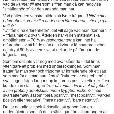
vad de
känner till
eftersom siffran man då kan redovisa
”smäller högre” för den agenda man har.
Vad gäller den vänstra bilden så lyder frågan:
”Utifrån dina
erfarenheter; vem/vilka är det som lämnar branschen p.g.a.
detta?”
”Utifrån dina erfarenheter”, det vill säga vad man ”känner till”
– fråga märkt 2 ovan. Återigen har vi den matematiska
omöjligheten – 70 %
av respondenterna
kan inte ha
erfarenhet av att både män och kvinnor lämnar branschen
när drygt 80 % av dem svarat nekande på föregående
frågeställning.
Som om det inte var nog med ovanstående – det finns
ytterligare ett problem med undersökningen. Som man
frågar får man svar och frågorna är formulerade på ett sätt
som medför att man bara
kan
få ”kulturen är ett problem” till
svar, ingen fråga fångar upp kulturens positiva effekter. T.ex
kunde man ställt frågan
”Hur påverkas din trivsel på jobbet
av en grabbig arbetskultur inom byggbranschen?”
med
svarsalternativ såsom ”bara positivt”, ”mest positivt”, ”varken
positivt eller negativt”, ”mest negativt”, ”bara negativt”.
Det är naturligtvis helt förkastligt att genomföra en
undersökning som på detta sätt utgår från att jargongen
är