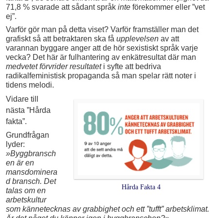
71,8 % svarade att sådant språk
inte
förekommer eller ”vet
ej”.
Varför gör man på detta viset? Varför framställer man det
grafiskt så att betraktaren ska få
upplevelsen
av att
varannan byggare anger att de hör sexistiskt språk varje
vecka? Det här är fulhantering av enkätresultat där man
medvetet förvrider resultatet
i syfte att bedriva
radikalfeministisk propaganda så man spelar rätt noter i
tidens melodi.
Vidare till
nästa ”Hårda
fakta”.
Grundfrågan
lyder:
»Byggbransch
en är en
mansdominera
d bransch. Det
Hårda Fakta 4
talas om en
arbetskultur
som kännetecknas av grabbighet och ett ”tufft” arbetsklimat.