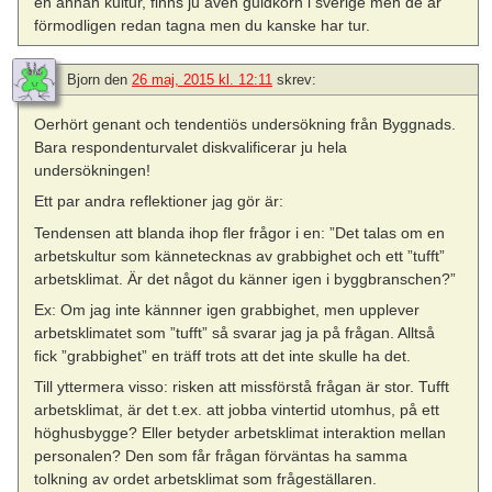
en annan kultur, finns ju även guldkorn i sverige men de är
förmodligen redan tagna men du kanske har tur.
Bjorn
den
26 maj, 2015 kl. 12:11
skrev:
Oerhört genant och tendentiös undersökning från Byggnads.
Bara respondenturvalet diskvalificerar ju hela
undersökningen!
Ett par andra reflektioner jag gör är:
Tendensen att blanda ihop fler frågor i en: ”Det talas om en
arbetskultur som kännetecknas av grabbighet och ett ”tufft”
arbetsklimat. Är det något du känner igen i byggbranschen?”
Ex: Om jag inte kännner igen grabbighet, men upplever
arbetsklimatet som ”tufft” så svarar jag ja på frågan. Alltså
fick ”grabbighet” en träff trots att det inte skulle ha det.
Till yttermera visso: risken att missförstå frågan är stor. Tufft
arbetsklimat, är det t.ex. att jobba vintertid utomhus, på ett
höghusbygge? Eller betyder arbetsklimat interaktion mellan
personalen? Den som får frågan förväntas ha samma
tolkning av ordet arbetsklimat som frågeställaren.