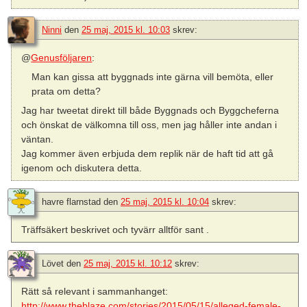
Ninni
den
25 maj, 2015 kl. 10:03
skrev:
@
Genusföljaren
:
Man kan gissa att byggnads inte gärna vill bemöta, eller
prata om detta?
Jag har tweetat direkt till både Byggnads och Byggcheferna
och önskat de välkomna till oss, men jag håller inte andan i
väntan.
Jag kommer även erbjuda dem replik när de haft tid att gå
igenom och diskutera detta.
havre flarnstad
den
25 maj, 2015 kl. 10:04
skrev:
Träffsäkert beskrivet och tyvärr alltför sant .
Lövet
den
25 maj, 2015 kl. 10:12
skrev:
Rätt så relevant i sammanhanget:
http://www.theblaze.com/stories/2015/05/15/alleged-female-