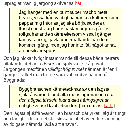
utpräglat manlig jargong skriver så
här
:
Jag hänger med en bunt super macho metal
heads, vissa från väldigt patriarkala kulturer, som
peppar mig inför att jag ska börja studera till
florist i höst. Jag hade nästan hoppas på lite
roliga hånande skämt eftersom vissa i gänget
kan vara riktigt jävla underhållande när dom
kommer igång, men jag har inte fått något annat
än positiv respons.
Och jag nickar ivrigt instämmande till dessa båda herrars
uttalande, det är ju
därför
jag själv väljer så privat.
Jargongen medför en
väldigt hög trivsel
när man är ”en i
gänget”, vilket man borde vara väl medvetna om på
Byggnads:
Byggbranschen kännetecknas av den lägsta
sjukfrånvaron bland alla industrigrenar och
har
den högsta trivseln bland alla näringsgrenar
enligt Svenskt kvalitetsindex. [min emfas,
källa
]
Den lägsta sjukfrånvaron i en bransch där yrket i sig är tungt
och farligt – det är det statistiska utfallet av en förstärkning
av tidigare nämnda ”axla sitt ansvar”.