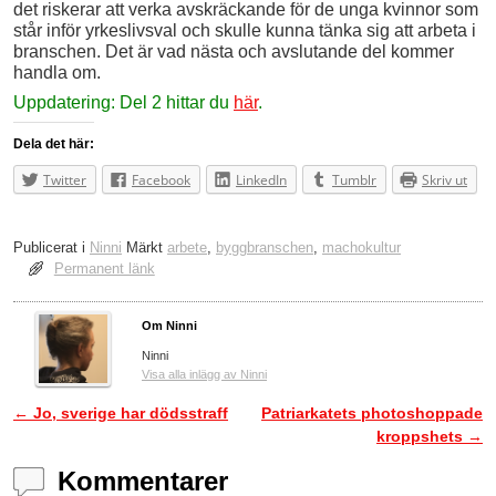
det riskerar att verka avskräckande för de unga kvinnor som
står inför yrkeslivsval och skulle kunna tänka sig att arbeta i
branschen. Det är vad nästa och avslutande del kommer
handla om.
Uppdatering: Del 2 hittar du
här
.
Dela det här:
Twitter
Facebook
LinkedIn
Tumblr
Skriv ut
Publicerat i
Ninni
Märkt
arbete
,
byggbranschen
,
machokultur
Permanent länk
Om Ninni
Ninni
Visa alla inlägg av Ninni
←
Jo, sverige har dödsstraff
Patriarkatets photoshoppade
Inläggsnavigering
kroppshets
→
Kommentarer