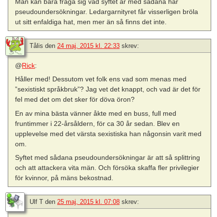
Man kan bara fråga sig vad syftet är med sådana här
pseudoundersökningar. Ledargarnityret får visserligen bröla
ut sitt enfaldiga hat, men mer än så finns det inte.
Tålis
den
24 maj, 2015 kl. 22:33
skrev:
@
Rick
:
Håller med! Dessutom vet folk ens vad som menas med
”sexistiskt språkbruk”? Jag vet det knappt, och vad är det för
fel med det om det sker för döva öron?
En av mina bästa vänner åkte med en buss, full med
fruntimmer i 22-årsåldern, för ca 30 år sedan. Blev en
upplevelse med det värsta sexistiska han någonsin varit med
om.
Syftet med sådana pseudoundersökningar är att så splittring
och att attackera vita män. Och försöka skaffa fler privilegier
för kvinnor, på mäns bekostnad.
Ulf T
den
25 maj, 2015 kl. 07:08
skrev: