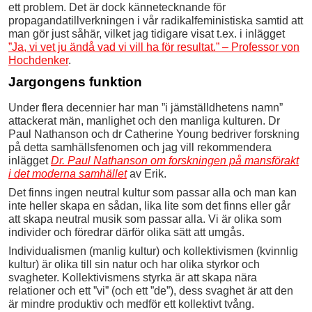
ett problem. Det är dock kännetecknande för
propagandatillverkningen i vår radikalfeministiska samtid att
man gör just såhär, vilket jag tidigare visat t.ex. i inlägget
”Ja, vi vet ju ändå vad vi vill ha för resultat.” – Professor von
Hochdenker
.
Jargongens funktion
Under flera decennier har man ”i jämställdhetens namn”
attackerat män, manlighet och den manliga kulturen. Dr
Paul Nathanson och dr Catherine Young bedriver forskning
på detta samhällsfenomen och jag vill rekommendera
inlägget
Dr. Paul Nathanson om forskningen på mansförakt
i det moderna samhället
av Erik.
Det finns ingen neutral kultur som passar alla och man kan
inte heller skapa en sådan, lika lite som det finns eller går
att skapa neutral musik som passar alla. Vi är olika som
individer och föredrar därför olika sätt att umgås.
Individualismen (manlig kultur) och kollektivismen (kvinnlig
kultur) är olika till sin natur och har olika styrkor och
svagheter. Kollektivismens styrka är att skapa nära
relationer och ett ”vi” (och ett ”de”), dess svaghet är att den
är mindre produktiv och medför ett kollektivt tvång.