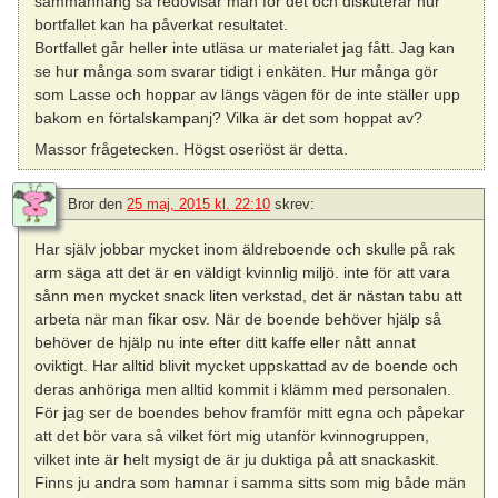
sammanhang så redovisar man för det och diskuterar hur
bortfallet kan ha påverkat resultatet.
Bortfallet går heller inte utläsa ur materialet jag fått. Jag kan
se hur många som svarar tidigt i enkäten. Hur många gör
som Lasse och hoppar av längs vägen för de inte ställer upp
bakom en förtalskampanj? Vilka är det som hoppat av?
Massor frågetecken. Högst oseriöst är detta.
Bror
den
25 maj, 2015 kl. 22:10
skrev:
Har själv jobbar mycket inom äldreboende och skulle på rak
arm säga att det är en väldigt kvinnlig miljö. inte för att vara
sånn men mycket snack liten verkstad, det är nästan tabu att
arbeta när man fikar osv. När de boende behöver hjälp så
behöver de hjälp nu inte efter ditt kaffe eller nått annat
oviktigt. Har alltid blivit mycket uppskattad av de boende och
deras anhöriga men alltid kommit i klämm med personalen.
För jag ser de boendes behov framför mitt egna och påpekar
att det bör vara så vilket fört mig utanför kvinnogruppen,
vilket inte är helt mysigt de är ju duktiga på att snackaskit.
Finns ju andra som hamnar i samma sitts som mig både män