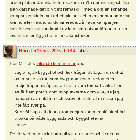
arbetsplatser där vita heterosexuella män dominerar,och lika
självklart hade det blivit ett ramaskri i media om en liknande
kampanj inriktats mot arbetsplatser och medlemmar som var
kvinno eller invandrar dominerade.Då hade kampanjen
kallats sexistisk spridande av könsstereotypa fördomar eller
invandrarfientlig ja t.o.m fascistanstruken.
Ninni
den
25 maj, 2015 kl. 18:42
skrev:
Hos MIT dök
följande kommentar
upp:
Jag är själv byggchef och fick frågan deltaga i en enkät
om macho kultur inom byggbranschen, redan efter
tredje frågan insåg jag att detta var stenhårt vinklat för
att få fram precis dom synpunkterna dom ville, så jag
hoppade av enkäten och skrev ett irriterat mail som jag
inte fått svar på.
Kan väl säga att denna kampanjen kommer slå stenhårt
tillbaka på både byggnads och Byggcheferna.
Lasse
Det är vad man kallar bortfall vid en studie och i seriösa