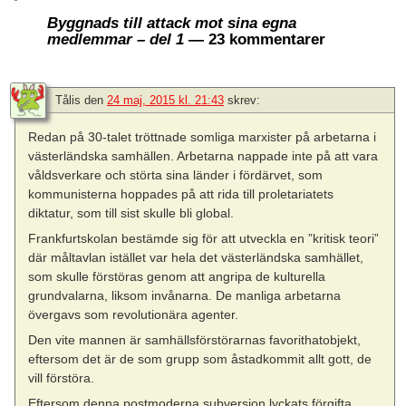
Byggnads till attack mot sina egna
medlemmar – del 1
— 23 kommentarer
Tålis
den
24 maj, 2015 kl. 21:43
skrev:
Redan på 30-talet tröttnade somliga marxister på arbetarna i
västerländska samhällen. Arbetarna nappade inte på att vara
våldsverkare och störta sina länder i fördärvet, som
kommunisterna hoppades på att rida till proletariatets
diktatur, som till sist skulle bli global.
Frankfurtskolan bestämde sig för att utveckla en ”kritisk teori”
där måltavlan istället var hela det västerländska samhället,
som skulle förstöras genom att angripa de kulturella
grundvalarna, liksom invånarna. De manliga arbetarna
övergavs som revolutionära agenter.
Den vite mannen är samhällsförstörarnas favorithatobjekt,
eftersom det är de som grupp som åstadkommit allt gott, de
vill förstöra.
Eftersom denna postmoderna subversion lyckats förgifta