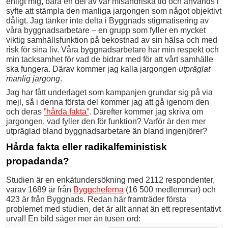
enligt mig, bara en del av vår misandriska tid och används i
syfte att stämpla den manliga jargongen som något objektivt
dåligt. Jag tänker inte delta i Byggnads stigmatisering av
våra byggnadsarbetare – en grupp som fyller en mycket
viktig samhällsfunktion på bekostnad av sin hälsa och med
risk för sina liv. Våra byggnadsarbetare har min respekt och
min tacksamhet för vad de bidrar med för att vårt samhälle
ska fungera. Därav kommer jag kalla jargongen
utpräglat
manlig jargong
.
Jag har fått underlaget som kampanjen grundar sig på via
mejl, så i denna första del kommer jag att gå igenom den
och deras
”hårda fakta”
. Därefter kommer jag skriva om
jargongen, vad fyller den för funktion? Varför är den mer
utpräglad bland byggnadsarbetare än bland ingenjörer?
Hårda fakta eller radikalfeministisk
propadanda?
Studien är en enkätundersökning med 2112 respondenter,
varav 1689 är från
Byggcheferna
(16 500 medlemmar) och
423 är från Byggnads. Redan här framträder första
problemet med studien, det är allt annat än ett representativt
urval! En bild säger mer än tusen ord: