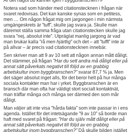
Är det något du känner igen i byggbranschen?»
Notera vad som händer med citationstecknen i frågan när
svaret redovisas. Det kan kanske synas som en petitess,
men … Om någon frågat mig om jargongen i min närmsta
umgängeskrets är ”tuff”, skulle jag svara ja. Skulle man
däremot ställa samma fråga utan citationstecken skulle jag
svara ”nej, absolut inte”. Utpräglat manlig jargong är vad
man brukar kalla ”rå
men hjärtlig
” och det – att ”tufft” inte är
på allvar – är precis vad citationstecknen innebär.
Sen skriver man att 9 av 10 sett att någon annan mått dåligt.
Det stämmer, på frågan
”Har du sett andra må dåligt eller på
annat sätt påverkats negativt till följd av en grabbig
arbetskultur inom byggbranschen?”
svarar 87,7 % ja. Men
det säger absolut inget alls, för det beror helt på hur många
sociala kontakter man har i yrket. Byggbranschen är en
bransch där man ofta har väldigt stort socialt kontaktnät,
man träffar många och många ser därmed den som mår
dåligt.
Man
väljer
att inte visa ”hårda fakta” som inte passar in i ens
agenda. Istället för det intetsägande ”9 av 10” så borde man
haft med svaret på frågan:
”Har du själv mått dåligt eller på
annat sätt påverkats negativt till följd av en grabbig
arbetskultur inom byggbranschen?”
Då skulle bilden istället