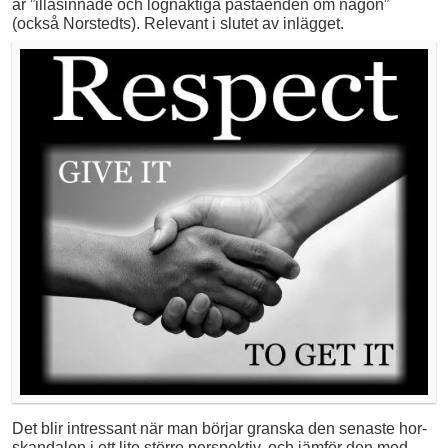
är ”illasinnade och lögnaktiga påståenden om någon”
(också Norstedts). Relevant i slutet av inlägget.
Det blir intressant när man börjar granska den senaste hor-
skandalen i ett lite större perspektiv, och jämför den med