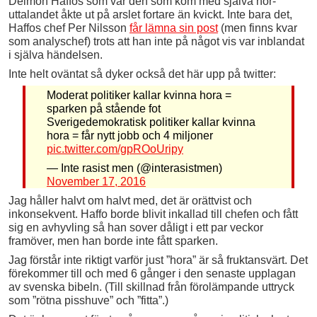
Delmon Haffos som var den som kom med själva hor-
uttalandet åkte ut på arslet fortare än kvickt. Inte bara det,
Haffos chef Per Nilsson
får lämna sin post
(men finns kvar
som analyschef) trots att han inte på något vis var inblandat
i själva händelsen.
Inte helt oväntat så dyker också det här upp på twitter:
Moderat politiker kallar kvinna hora =
sparken på stående fot
Sverigedemokratisk politiker kallar kvinna
hora = får nytt jobb och 4 miljoner
pic.twitter.com/gpROoUripy
— Inte rasist men (@interasistmen)
November 17, 2016
Jag håller halvt om halvt med, det är orättvist och
inkonsekvent. Haffo borde blivit inkallad till chefen och fått
sig en avhyvling så han sover dåligt i ett par veckor
framöver, men han borde inte fått sparken.
Jag förstår inte riktigt varför just ”hora” är så fruktansvärt. Det
förekommer till och med 6 gånger i den senaste upplagan
av svenska bibeln. (Till skillnad från förolämpande uttryck
som ”rötna pisshuve” och ”fitta”.)