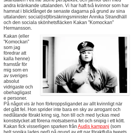
andra kränkande uttalanden. Vi har haft två kvinnor som har
hamnat i blickfånget de senaste dagarna på grund av sina
uttalanden: social(ist)försäkringsminister Annika Strandhäll
och den sociala skönhetsfläcken Kakan ”Komockan”
Hermansson.
Kakan (eller
”Komockan”
som jag
föredrar att
kalla henne)
framstår för
mig som en
av sveriges
absolut
vidrigaste och
obehagligast
e personer.
På något vis är hon förkroppsligandet av allt kvinnligt när
det gått fel. Hon sprider inte bara en sky av arrogant och
nedlåtande förakt kring sig, hon till och med lyckas med
konststycket att förena motsatserna fet och snipig i ett kött.
Kakan fick visserligen sparken från
Audis kampanj
(som
helt sonika lades ned) på grund av ett par föraktfulla tweets