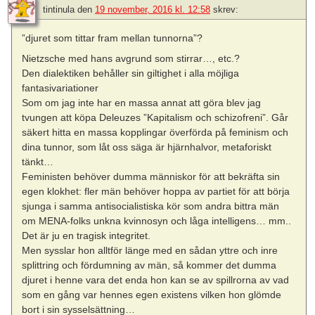
tintinula
den
19 november, 2016 kl. 12:58
skrev:
”djuret som tittar fram mellan tunnorna”?
Nietzsche med hans avgrund som stirrar…, etc.?
Den dialektiken behåller sin giltighet i alla möjliga
fantasivariationer
Som om jag inte har en massa annat att göra blev jag
tvungen att köpa Deleuzes ”Kapitalism och schizofreni”. Går
säkert hitta en massa kopplingar överförda på feminism och
dina tunnor, som låt oss säga är hjärnhalvor, metaforiskt
tänkt…
Feministen behöver dumma människor för att bekräfta sin
egen klokhet: fler män behöver hoppa av partiet för att börja
sjunga i samma antisocialistiska kör som andra bittra män
om MENA-folks unkna kvinnosyn och låga intelligens… mm..
Det är ju en tragisk integritet.
Men sysslar hon alltför länge med en sådan yttre och inre
splittring och fördumning av män, så kommer det dumma
djuret i henne vara det enda hon kan se av spillrorna av vad
som en gång var hennes egen existens vilken hon glömde
bort i sin sysselsättning…