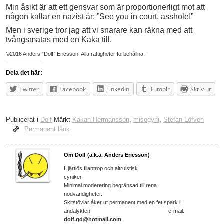
Min åsikt är att ett gensvar som är proportionerligt mot att
någon kallar en nazist är: ”See you in court, asshole!”
Men i sverige tror jag att vi snarare kan räkna med att
tvångsmatas med en Kaka till.
©2016 Anders ”Dolf” Ericsson. Alla rättigheter förbehållna.
Dela det här:
Twitter
Facebook
LinkedIn
Tumblr
Skriv ut
Publicerat i
Dolf
Märkt
Kakan Hermansson
,
misogyni
,
Stefan Löfven
Permanent länk
Om Dolf (a.k.a. Anders Ericsson)
Hjärtlös filantrop och altruistisk
cyniker
Minimal moderering begränsad till rena
nödvändigheter.
Skitstövlar åker ut permanent med en fet spark i
ändalykten. e-mail:
dolf.gd@hotmail.com