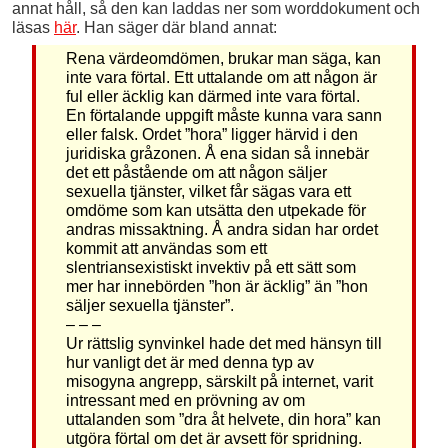
annat håll, så den kan laddas ner som worddokument och
läsas
här
. Han säger där bland annat:
Rena värdeomdömen, brukar man säga, kan
inte vara förtal. Ett uttalande om att någon är
ful eller äcklig kan därmed inte vara förtal.
En förtalande uppgift måste kunna vara sann
eller falsk. Ordet ”hora” ligger härvid i den
juridiska gråzonen. Å ena sidan så innebär
det ett påstående om att någon säljer
sexuella tjänster, vilket får sägas vara ett
omdöme som kan utsätta den utpekade för
andras missaktning. Å andra sidan har ordet
kommit att användas som ett
slentriansexistiskt invektiv på ett sätt som
mer har innebörden ”hon är äcklig” än ”hon
säljer sexuella tjänster”.
– – –
Ur rättslig synvinkel hade det med hänsyn till
hur vanligt det är med denna typ av
misogyna angrepp, särskilt på internet, varit
intressant med en prövning av om
uttalanden som ”dra åt helvete, din hora” kan
utgöra förtal om det är avsett för spridning.