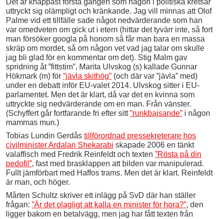
Det är knappast första gången som någon i politiska kretsar
uttryckt sig olämpligt och kränkande. Jag vill minnas att Olof
Palme vid ett tillfälle sade något nedvärderande som han
var omedveten om gick ut i etern (hittar det tyvärr inte, så fort
man försöker googla på honom så får man bara en massa
skräp om mordet, så om någon vet vad jag talar om skulle
jag bli glad för en kommentar om det). Stig Malm gav
spridning åt ”fittstim”, Marita Ulvskog (s) kallade Gunnar
Hökmark (m) för
”jävla skithög”
(och där var ”jävla” med)
under en debatt inför EU-valet 2014. Ulvskog sitter i EU-
parlamentet. Men det är klart, då var det en kvinna som
uttryckte sig nedvärderande om en man. Från vänster.
(Schyffert går fortfarande fri efter sitt
”runkbajsande”
i någon
mammas mun.)
Tobias Lundin Gerdås
tillförordnad pressekreterare hos
civilminister Ardalan Shekarabi
skapade 2006 en tänkt
valaffisch med Fredrik Reinfeldt och texten
”Rösta på din
pedofil”
, fast med brasklappen att bilden var manipulerad.
Fullt jämförbart med Haffos trams. Men det är klart. Reinfeldt
är man, och höger.
Mårten Schultz skriver ett inlägg på SvD där han ställer
frågan:
”Är det olagligt att kalla en minister för hora?”
, den
ligger bakom en betalvägg, men jag har fått texten från