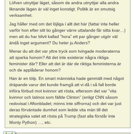
Löfven utnyttjar läget, såsom de andra utnyttjar alla andra
liknande lägen är väl inget konstigt. Politik är en smutsig
verksamhet.
Jag håller med om det löjliga i allt det här (fattar inte heller
varför hon efter sitt tio gånger värre uttalande får sitta kvar…)
men att du har blivit kallad ”hora” ett par gånger utgör väl
ändå inget argument? Du heter ju Anders?
Menar du att det var yttre tryck som tvingade moderaterna
att sparka honom? Att det inte existerar några riktiga
feminister där? Eller att det är där de riktiga feministerna är
och de applåderar honom?
Han är en tölp. En smart människa hade genmält med något
dräpande varur det kunde framgå att vi då i så fall borde
införa förbud mot kvinnor att rösta, eftersom det var ”vita
kvinnor och latinos som fällde Clinton” (enligt CNN såsom
redovisat i Aftonbladet; minns inte siffrorna) och det var just
deras förväntade dumhet som ledde vita män till det
strategiska valet att rösta på Trump (fast alla förstår inte
Monty Python) …, etc.