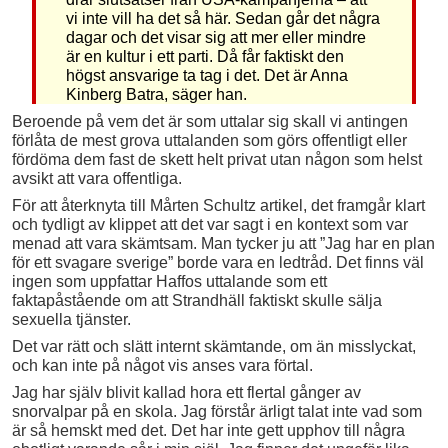
vi inte vill ha det så här. Sedan går det några
dagar och det visar sig att mer eller mindre
är en kultur i ett parti. Då får faktiskt den
högst ansvarige ta tag i det. Det är Anna
Kinberg Batra, säger han.
Beroende på vem det är som uttalar sig skall vi antingen
förlåta de mest grova uttalanden som görs offentligt eller
fördöma dem fast de skett helt privat utan någon som helst
avsikt att vara offentliga.
För att återknyta till Mårten Schultz artikel, det framgår klart
och tydligt av klippet att det var sagt i en kontext som var
menad att vara skämtsam. Man tycker ju att ”Jag har en plan
för ett svagare sverige” borde vara en ledtråd. Det finns väl
ingen som uppfattar Haffos uttalande som ett
faktapåstående om att Strandhäll faktiskt skulle sälja
sexuella tjänster.
Det var rätt och slätt internt skämtande, om än misslyckat,
och kan inte på något vis anses vara förtal.
Jag har själv blivit kallad hora ett flertal gånger av
snorvalpar på en skola. Jag förstår ärligt talat inte vad som
är så hemskt med det. Det har inte gett upphov till några