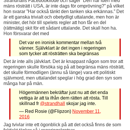
Strandhälls Facebookflöde och säger ”Den här idén med
mäns rösträtt i USA, är inte dags för omprövning?” på vilket
hon svarar ”Har också tänkt den tanken ska erkännas.” Det
är ett ganska trivialt och obetydligt uttalande, men hon är
minister, det hör till spelets regler att hon får en del
(rättmätig) skit för ett sådant uttalande. Det skall hon ha.
Hon försvarar det med
Det var en ironisk kommentar mellan två
vänner. Självklart är det ingen i regeringen
som tycker att rösträtten ska begränsas
Det är inte alls jälvklart. Det är knappast någon som tror att
regeringen skulle försöka sig på att begränsa mäns rösträtt,
det skulle förmodligen (ännu så länge) vara ett politiskt
självmord, men uttalandet speglar i hög grad den syn som
många har på män.
Högermännen bekräftar just nu att det enda
vettiga är att ta ifrån dem rätten att rösta. Till
skillnad fr
@strandhall
skojar jag inte.
— Red Rosie (@Flipzon)
November 11,
2016
Jag tvivlar inte ett ögonblick på att det också finns de som