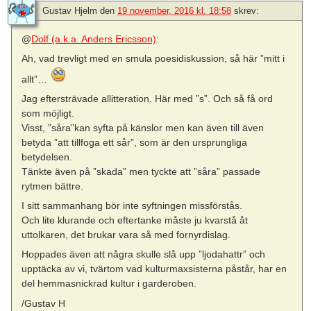
Gustav Hjelm
den
19 november, 2016 kl. 18:58
skrev:
@
Dolf (a.k.a. Anders Ericsson)
:
Ah, vad trevligt med en smula poesidiskussion, så här ”mitt i
allt”…
Jag eftersträvade allitteration. Här med ”s”. Och så få ord
som möjligt.
Visst, ”såra”kan syfta på känslor men kan även till även
betyda ”att tillfoga ett sår”, som är den ursprungliga
betydelsen.
Tänkte även på ”skada” men tyckte att ”såra” passade
rytmen bättre.
I sitt sammanhang bör inte syftningen missförstås.
Och lite klurande och eftertanke måste ju kvarstå åt
uttolkaren, det brukar vara så med fornyrdislag.
Hoppades även att några skulle slå upp ”ljodahattr” och
upptäcka av vi, tvärtom vad kulturmaxsisterna påstår, har en
del hemmasnickrad kultur i garderoben.
/Gustav H