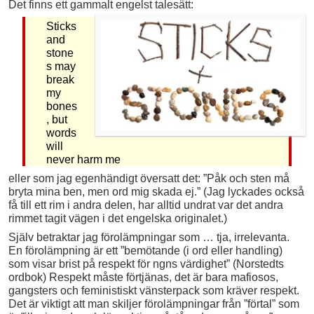
Det finns ett gammalt engelst talesätt:
Sticks
and
stone
s may
break
my
bones
, but
words
will
never harm me
eller som jag egenhändigt översatt det: ”Påk och sten må
bryta mina ben, men ord mig skada ej.” (Jag lyckades också
få till ett rim i andra delen, har alltid undrat var det andra
rimmet tagit vägen i det engelska originalet.)
Själv betraktar jag förolämpningar som … tja, irrelevanta.
En förolämpning är ett ”bemötande (i ord eller handling)
som visar brist på respekt för ngns värdighet” (Norstedts
ordbok) Respekt måste förtjänas, det är bara mafiosos,
gangsters och feministiskt vänsterpack som kräver respekt.
Det är viktigt att man skiljer förolämpningar från ”förtal” som