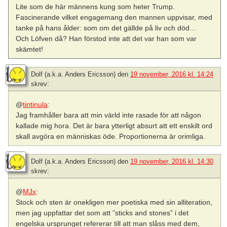
Lite som de här männens kung som heter Trump.
Fascinerande vilket engagemang den mannen uppvisar, med
tanke på hans ålder: som om det gällde på liv och död…
Och Löfven då? Han förstod inte att det var han som var
skämtet!
Dolf (a.k.a. Anders Ericsson)
den
19 november, 2016 kl. 14:24
skrev:
@
tintinula
:
Jag framhåller bara att min värld inte rasade för att någon
kallade mig hora. Det är bara ytterligt absurt att ett enskilt ord
skall avgöra en människas öde. Proportionerna är orimliga.
Dolf (a.k.a. Anders Ericsson)
den
19 november, 2016 kl. 14:30
skrev:
@
MJx
:
Stock och sten är onekligen mer poetiska med sin alliteration,
men jag uppfattar det som att ”sticks and stones” i det
engelska ursprunget refererar till att man slåss med dem,