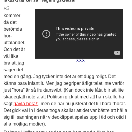
faktiskt tänker så i regeringskretsar.
Så
kommer
då det
berömda
hor-
uttalandet.
Och det är
väl lika
XXX
bra att jag
säger det
med en gång. Jag tycker inte det är ett dugg roligt. Det
känns bara infantilt. Men jag begriper ärligt talat inte varför
just ”hora” är så fruktansvärt. (Kan dock inte låta blir att lite
skadeglatt notera att Politism gick ut med att han skulle ha
sagt
”jävla hora!”
, men de har nu justerat det till bara ”hora”.
Det gick väl in i deras tröga skallar att det var bättre att hålla
sig till sanningen när videoklippet spelas upp i tid och otid i
alla möjliga medier).