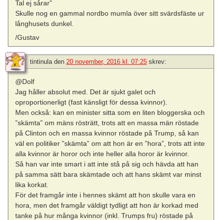
Tal ej sårar”
Skulle nog en gammal nordbo mumla över sitt svärdsfäste ur
långhusets dunkel.
/Gustav
tintinula
den
20 november, 2016 kl. 07:25
skrev:
@Dolf
Jag håller absolut med. Det är sjukt galet och
oproportionerligt (fast känsligt för dessa kvinnor).
Men också: kan en minister sitta som en liten bloggerska och
”skämta” om mäns rösträtt, trots att en massa män röstade
på Clinton och en massa kvinnor röstade på Trump, så kan
väl en politiker ”skämta” om att hon är en ”hora”, trots att inte
alla kvinnor är horor och inte heller alla horor är kvinnor.
Så han var inte smart i att inte stå på sig och hävda att han
på samma sätt bara skämtade och att hans skämt var minst
lika korkat.
För det framgår inte i hennes skämt att hon skulle vara en
hora, men det framgår väldigt tydligt att hon är korkad med
tanke på hur många kvinnor (inkl. Trumps fru) röstade på