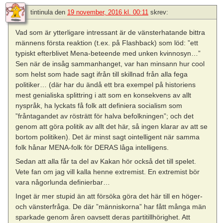
tintinula
den
19 november, 2016 kl. 00:11
skrev:
Vad som är ytterligare intressant är de vänsterhatande bittra
männens första reaktion (t.ex. på Flashback) som löd: ”ett
typiskt efterblivet Mena-beteende med unken kvinnosyn…”
Sen när de insåg sammanhanget, var han minsann hur cool
som helst som hade sagt ifrån till skillnad från alla fega
politiker… (där har du ändå ett bra exempel på historiens
mest genialiska splittring i att som en konsekvens av allt
nyspråk, ha lyckats få folk att definiera socialism som
”fråntagandet av rösträtt för halva befolkningen”; och det
genom att göra politik av allt det här, så ingen klarar av att se
bortom politiken). Det är minst sagt ointelligent när samma
folk hånar MENA-folk för DERAS låga intelligens.
Sedan att alla får ta del av Kakan hör också det till spelet.
Vete fan om jag vill kalla henne extremist. En extremist bör
vara någorlunda definierbar…
Inget är mer stupid än att försöka göra det här till en höger-
och vänsterfråga. De där ”människorna” har fått många män
sparkade genom åren oavsett deras partitillhörighet. Att