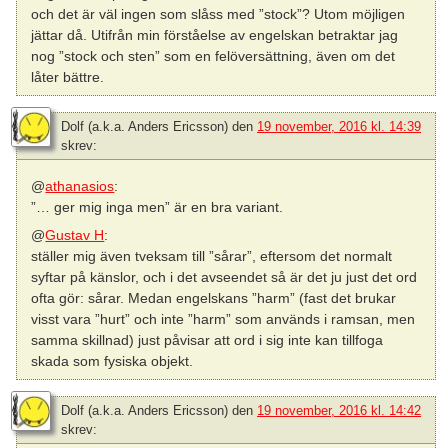
och det är väl ingen som slåss med ”stock”? Utom möjligen
jättar då. Utifrån min förståelse av engelskan betraktar jag
nog ”stock och sten” som en felöversättning, även om det
låter bättre.
Dolf (a.k.a. Anders Ericsson)
den
19 november, 2016 kl. 14:39
skrev:
@
athanasios
:
”… ger mig inga men” är en bra variant.
@
Gustav H
:
ställer mig även tveksam till ”sårar”, eftersom det normalt
syftar på känslor, och i det avseendet så är det ju just det ord
ofta gör: sårar. Medan engelskans ”harm” (fast det brukar
visst vara ”hurt” och inte ”harm” som används i ramsan, men
samma skillnad) just påvisar att ord i sig inte kan tillfoga
skada som fysiska objekt.
Dolf (a.k.a. Anders Ericsson)
den
19 november, 2016 kl. 14:42
skrev: