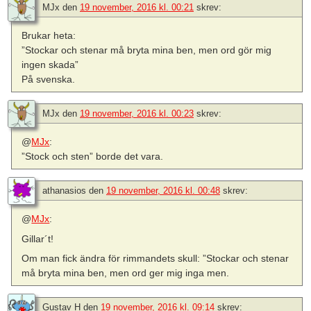
MJx
den
19 november, 2016 kl. 00:21
skrev:
Brukar heta:
”Stockar och stenar må bryta mina ben, men ord gör mig
ingen skada”
På svenska.
MJx
den
19 november, 2016 kl. 00:23
skrev:
@
MJx
:
”Stock och sten” borde det vara.
athanasios
den
19 november, 2016 kl. 00:48
skrev:
@
MJx
:
Gillar´t!
Om man fick ändra för rimmandets skull: ”Stockar och stenar
må bryta mina ben, men ord ger mig inga men.
Gustav H
den
19 november, 2016 kl. 09:14
skrev: