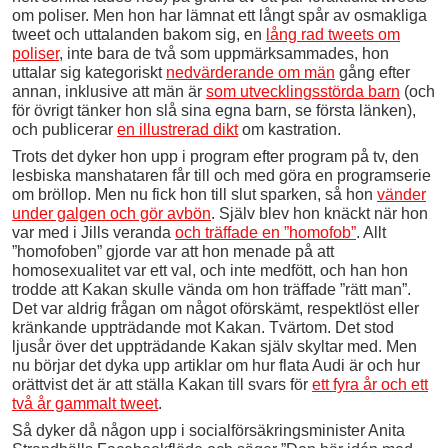
om poliser. Men hon har lämnat ett långt spår av osmakliga
tweet och uttalanden bakom sig, en
lång rad tweets om
poliser
, inte bara de två som uppmärksammades, hon
uttalar sig kategoriskt
nedvärderande om män
gång efter
annan, inklusive att män är
som utvecklingsstörda barn
(och
för övrigt tänker hon slå sina egna barn, se första länken),
och publicerar
en illustrerad dikt
om kastration.
Trots det dyker hon upp i program efter program på tv, den
lesbiska manshataren får till och med göra en programserie
om bröllop. Men nu fick hon till slut sparken, så hon
vänder
under galgen och gör avbön
. Själv blev hon knäckt när hon
var med i Jills veranda
och träffade en ”homofob”
. Allt
”homofoben” gjorde var att hon menade på att
homosexualitet var ett val, och inte medfött, och han hon
trodde att Kakan skulle vända om hon träffade ”rätt man”.
Det var aldrig frågan om något oförskämt, respektlöst eller
kränkande uppträdande mot Kakan. Tvärtom. Det stod
ljusår över det uppträdande Kakan själv skyltar med. Men
nu börjar det dyka upp artiklar om hur flata Audi är och hur
orättvist det är att ställa Kakan till svars för
ett fyra år och ett
två år gammalt tweet
.
Så dyker då någon upp i socialförsäkringsminister Anita