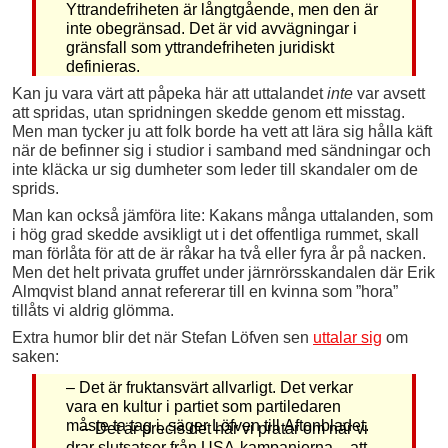
Yttrandefriheten är långtgående, men den är
inte obegränsad. Det är vid avvägningar i
gränsfall som yttrandefriheten juridiskt
definieras.
Kan ju vara värt att påpeka här att uttalandet
inte
var avsett
att spridas, utan spridningen skedde genom ett misstag.
Men man tycker ju att folk borde ha vett att lära sig hålla käft
när de befinner sig i studior i samband med sändningar och
inte kläcka ur sig dumheter som leder till skandaler om de
sprids.
Man kan också jämföra lite: Kakans många uttalanden, som
i hög grad skedde avsikligt ut i det offentliga rummet, skall
man förlåta för att de är råkar ha två eller fyra år på nacken.
Men det helt privata gruffet under järnrörsskandalen där Erik
Almqvist bland annat refererar till en kvinna som ”hora”
tillåts vi aldrig glömma.
Extra humor blir det när Stefan Löfven sen
uttalar sig
om
saken:
– Det är fruktansvärt allvarligt. Det verkar
vara en kultur i partiet som partiledaren
måste ta tag i, säger Löfven till Aftonbladet.
– Det är precis det här vi pratar om när vi
drar slutsatser från USA-kampanjerna – att