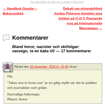
Visa alla inlägg av Dolf (a.k.a. Anders Ericsson)
←
Handbok Gender –
Debatt om yttrandefrihet
Inläggsnavigering
Bakgrundtvå
Jordan Peterson bemöter sina
kritiker på U of T, Passande
nog på Internationella
Mansdagen
→
Kommentarer
Bland horor, nazister och skithögar:
vassego, ta en kaka till
— 17 kommentarer
Rikard
den
18 november, 2016 kl. 23:45
skrev:
Hej.
”Takes one to know one” är en giltig replik när det är politiker
och journalister som grälar.
Kamratliga hälsningar,
Rikard, lärare