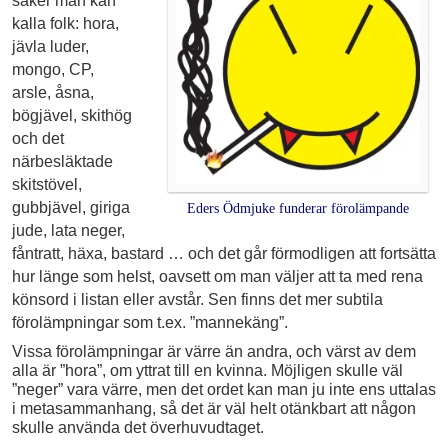
saker man kan
kalla folk: hora,
jävla luder,
mongo, CP,
arsle, åsna,
bögjävel, skithög
och det
närbesläktade
skitstövel,
gubbjävel, giriga
Eders Ödmjuke funderar förolämpande
jude, lata neger,
fåntratt, häxa, bastard … och det går förmodligen att fortsätta
hur länge som helst, oavsett om man väljer att ta med rena
könsord i listan eller avstår. Sen finns det mer subtila
förolämpningar som t.ex. ”mannekäng”.
Vissa förolämpningar är värre än andra, och värst av dem
alla är ”hora”, om yttrat till en kvinna. Möjligen skulle väl
”neger” vara värre, men det ordet kan man ju inte ens uttalas
i meta­sammanhang, så det är väl helt otänkbart att någon
skulle använda det överhuvudtaget.