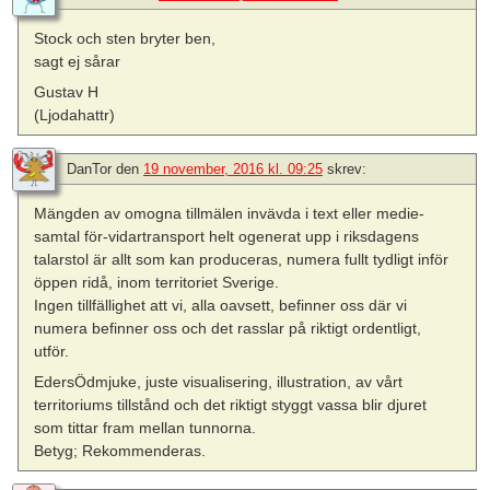
Stock och sten bryter ben,
sagt ej sårar
Gustav H
(Ljodahattr)
DanTor
den
19 november, 2016 kl. 09:25
skrev:
Mängden av omogna tillmälen invävda i text eller medie-
samtal för-vidartransport helt ogenerat upp i riksdagens
talarstol är allt som kan produceras, numera fullt tydligt inför
öppen ridå, inom territoriet Sverige.
Ingen tillfällighet att vi, alla oavsett, befinner oss där vi
numera befinner oss och det rasslar på riktigt ordentligt,
utför.
EdersÖdmjuke, juste visualisering, illustration, av vårt
territoriums tillstånd och det riktigt styggt vassa blir djuret
som tittar fram mellan tunnorna.
Betyg; Rekommenderas.