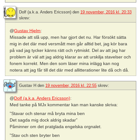
Dolf (a.k.a. Anders Ericsson)
den
19 november, 2016 kl. 20:33
skrev:
@
Gustav Hjelm
:
Missade att slå upp, men har gjort det nu. Har försökt sätta
mig in det där med versmått men går alltid bet, jag kör bara
på vad jag tycker känns rätt och rytmiskt. Del av att jag har
problem är väl att jag aldrig klarar av att urskilja stavelser och
fonem korrekt. Men den som läser mina inlägg kan nog
notera att jag får till det där med allitterationer lite då och då.
Gustav H
den
19 november, 2016 kl. 22:55
skrev:
@
Dolf (a.k.a. Anders Ericsson)
:
Med tanke på MJx kommentar kan man kanske skriva:
”Stavar och stenar må bryta mina ben
Det sagda mig dock aldrig skadar”
Påminner om det pratglada engelska orgnalet.
”Stav och sten bryter ben