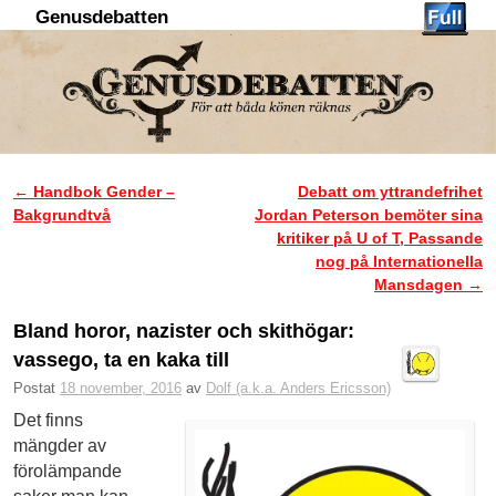
Genusdebatten
Hoppa till huvudinnehåll
Hoppa till sekundärt innehåll
←
Handbok Gender –
Debatt om yttrandefrihet
Inläggsnavigering
Bakgrundtvå
Jordan Peterson bemöter sina
kritiker på U of T, Passande
nog på Internationella
Mansdagen
→
Bland horor, nazister och skithögar:
vassego, ta en kaka till
Postat
18 november, 2016
av
Dolf (a.k.a. Anders Ericsson)
Det finns
mängder av
förolämpande