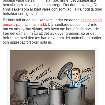
obotligt varande sår i min själ. Jag finner det ungefär lika
hemskt som att vanligt sommarregn. Det rinner av mig. Det
finns saker som är klart värre och som jag i allra högsta grad
betraktar som grovt förtal.
Ett känt fall är en politiker som under en debatt
påstod att en
annans parti var nazistiskt
. Då handlade det definitivt inte
om ett misslyckat skämt, och även om han efteråt backade
från det då han insåg att det gick över gränsen, så är det
helt i linje med den tes han driver om det onämnbara partiet
och upprepat försöker nöta in.