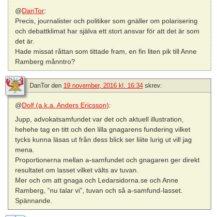
@
DanTor
:
Precis, journalister och politiker som gnäller om polarisering
och debattklimat har själva ett stort ansvar för att det är som
det är.
Hade missat råttan som tittade fram, en fin liten pik till Anne
Ramberg månntro?
DanTor
den
19 november, 2016 kl. 16:34
skrev:
@
Dolf (a.k.a. Anders Ericsson)
:
Jupp, advokatsamfundet var det och aktuell illustration,
hehehe tag en titt och den lilla gnagarens fundering vilket
tycks kunna läsas ut från dess blick ser liiite lurig ut vill jag
mena.
Proportionerna mellan a-samfundet och gnagaren ger direkt
resultatet om lasset vilket välts av tuvan.
Mer och om att gnaga och Ledarsidorna.se och Anne
Ramberg, ”nu talar vi”, tuvan och så a-samfund-lasset.
Spännande.