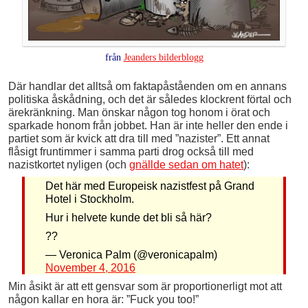
från
Jeanders bilderblogg
Där handlar det alltså om faktapåståenden om en annans
politiska åskådning, och det är således klockrent förtal och
ärekränkning. Man önskar någon tog honom i örat och
sparkade honom från jobbet. Han är inte heller den ende i
partiet som är kvick att dra till med ”nazister”. Ett annat
flåsigt fruntimmer i samma parti drog också till med
nazistkortet nyligen (och
gnällde sedan om hatet
):
Det här med Europeisk nazistfest på Grand
Hotel i Stockholm.
Hur i helvete kunde det bli så här?
??
— Veronica Palm (@veronicapalm)
November 4, 2016
Min åsikt är att ett gensvar som är proportionerligt mot att
någon kallar en hora är: ”Fuck you too!”