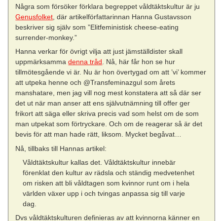
Några som försöker förklara begreppet våldtäktskultur är ju
Genusfolket
, där artikelförfattarinnan Hanna Gustavsson
beskriver sig själv som ”Elitfeministisk cheese-eating
surrender-monkey.”
Hanna verkar för övrigt vilja att just jämställdister skall
uppmärksamma
denna tråd
. Nå, här får hon se hur
tillmötesgående vi är. Nu är hon övertygad om att ’vi’ kommer
att utpeka henne och @Transfeminazgul som årets
manshatare, men jag vill nog mest konstatera att så där ser
det ut när man anser att ens självutnämning till offer ger
frikort att säga eller skriva precis vad som helst om de som
man utpekat som förtryckare. Och om de reagerar så är det
bevis för att man hade rätt, liksom. Mycket begåvat…
Nå, tillbaks till Hannas artikel:
Våldtäktskultur kallas det. Våldtäktskultur innebär
förenklat den kultur av rädsla och ständig medvetenhet
om risken att bli våldtagen som kvinnor runt om i hela
världen växer upp i och tvingas anpassa sig till varje
dag.
Dvs våldtäktskulturen definieras av att kvinnorna känner en