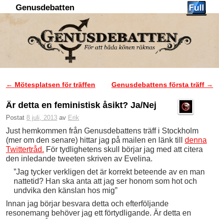
Genusdebatten
Hoppa till huvudinnehåll
Hoppa till sekundärt innehåll
←
Mötesplatsen för träffen
Genusdebattens första träff
→
Inläggsnavigering
Är detta en feministisk åsikt? Ja/Nej
Postat
8 juli, 2013
av
Erik
Just hemkommen från Genusdebattens träff i Stockholm
(mer om den senare) hittar jag på mailen en länk till
denna
Twittertråd.
För tydlighetens skull börjar jag med att citera
den inledande tweeten skriven av Evelina.
”Jag tycker verkligen det är korrekt beteende av en man
nattetid? Han ska anta att jag ser honom som hot och
undvika den känslan hos mig”
Innan jag börjar besvara detta och efterföljande
resonemang behöver jag ett förtydligande. Är detta en