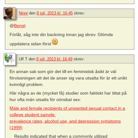
Ninni
den
8 juli, 2013 kl. 16:45
skrev:
@
Bengt
:
Förlåt, såg inte din backning innan jag skrev. Glömde
uppdatera sidan först
Ulf T
den
8 juli, 2013 kl. 16:49
skrev:
En annan sak som gör det till en feministisk åsikt är väl
förvissningen att det de anser sig vara utsatta för är ett unikt
kvinnligt problem.
Här några av de (mycket få) studier som faktiskt har tittat på
hur ofta
män
utsatts för oönskat sex:
Male and female recipients of unwanted sexual contact in a
college student sample:
prevalence rates, alcohol use, and depression symptoms
(1999)
Results indicated that when a commonly utilized