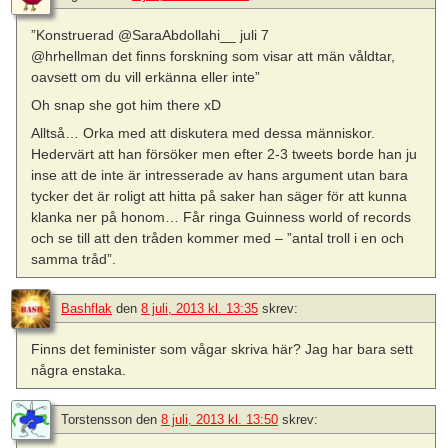
”Konstruerad ‏@SaraAbdollahi__ juli 7
@hrhellman det finns forskning som visar att män våldtar,
oavsett om du vill erkänna eller inte”
Oh snap she got him there xD
Alltså… Orka med att diskutera med dessa människor.
Hedervärt att han försöker men efter 2-3 tweets borde han ju
inse att de inte är intresserade av hans argument utan bara
tycker det är roligt att hitta på saker han säger för att kunna
klanka ner på honom… Får ringa Guinness world of records
och se till att den tråden kommer med – ”antal troll i en och
samma tråd”.
Bashflak
den
8 juli, 2013 kl. 13:35
skrev:
Finns det feminister som vågar skriva här? Jag har bara sett
några enstaka.
Torstensson
den
8 juli, 2013 kl. 13:50
skrev: