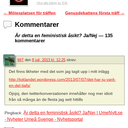
Visa alla inlägg av Erik
←
Mötesplatsen för träffen
Genusdebattens första träff
→
Inläggsnavigering
Kommentarer
Är detta en feministisk åsikt? Ja/Nej
— 135
kommentarer
MiT
den
8 juli, 2013 kl. 12:25
skrev:
Det finns likheter med det som jag tagit upp i mitt inlägg
http://toklandet.wordpress.com/2013/07/07/det-har-ju-varit-
en-del-tjafs/
Ojojoj, den twitterkonversationen innehåller nog mer idioti
från så många än de flesta jag sett hittills
Är detta en feministisk åsikt? Ja/Nej | UmeNytt.se
Pingback:
- Nyheter Umeå Sverige - Nyhetsportal