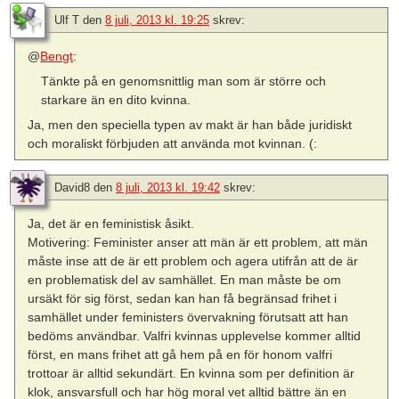
Ulf T
den
8 juli, 2013 kl. 19:25
skrev:
@
Bengt
:
Tänkte på en genomsnittlig man som är större och
starkare än en dito kvinna.
Ja, men den speciella typen av makt är han både juridiskt
och moraliskt förbjuden att använda mot kvinnan. (:
David8
den
8 juli, 2013 kl. 19:42
skrev:
Ja, det är en feministisk åsikt.
Motivering: Feminister anser att män är ett problem, att män
måste inse att de är ett problem och agera utifrån att de är
en problematisk del av samhället. En man måste be om
ursäkt för sig först, sedan kan han få begränsad frihet i
samhället under feministers övervakning förutsatt att han
bedöms användbar. Valfri kvinnas upplevelse kommer alltid
först, en mans frihet att gå hem på en för honom valfri
trottoar är alltid sekundärt. En kvinna som per definition är
klok, ansvarsfull och har hög moral vet alltid bättre än en