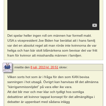
Det spelar heller ingen roll om männen har formell makt.
USA:s vicepresident Joe Biden har berättat att i hans familj
var det en absolut regel att man rörde inte kvinnorna de var
heliga och han bär stolt blåmärkena som bevisar det var fritt
fram för kvinnor att misshandla männen i familjen.
mieitte
den
8 juli, 2013 kl. 20:51
skrev:
Vilken sorts hot som är i fråga för den som KAN bevisa
sanningen i hot utsagå. Övrigrt kan hanvisas till det allmänna
”kärrigammissnöjdet” på vara eller ike vara.
Att det blir mer och mer klar och tydligt hos somliga
debattörer att kvinnor tappat konsept för det allmängiltiga i
debatter är uppenbart med sådana inlägg