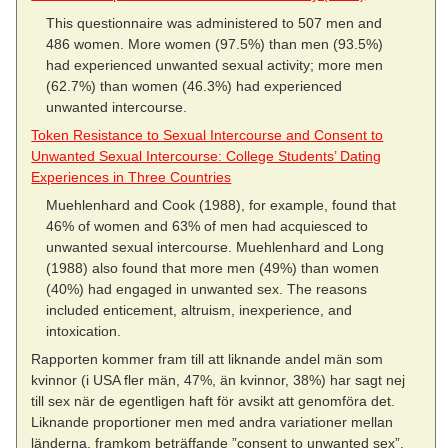
This questionnaire was administered to 507 men and
486 women. More women (97.5%) than men (93.5%)
had experienced unwanted sexual activity; more men
(62.7%) than women (46.3%) had experienced
unwanted intercourse.
Token Resistance to Sexual Intercourse and Consent to
Unwanted Sexual Intercourse: College Students’ Dating
Experiences in Three Countries
Muehlenhard and Cook (1988), for example, found that
46% of women and 63% of men had acquiesced to
unwanted sexual intercourse. Muehlenhard and Long
(1988) also found that more men (49%) than women
(40%) had engaged in unwanted sex. The reasons
included enticement, altruism, inexperience, and
intoxication.
Rapporten kommer fram till att liknande andel män som
kvinnor (i USA fler män, 47%, än kvinnor, 38%) har sagt nej
till sex när de egentligen haft för avsikt att genomföra det.
Liknande proportioner men med andra variationer mellan
länderna, framkom beträffande ”consent to unwanted sex”.