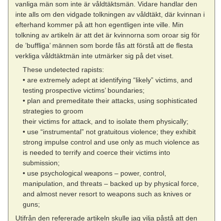
vanliga män som inte är våldtäktsmän. Vidare handlar den
inte alls om den vidgade tolkningen av våldtäkt, där kvinnan i
efterhand kommer på att hon egentligen inte ville. Min
tolkning av artikeln är att det är kvinnorna som oroar sig för
de ’buffliga’ männen som borde fås att förstå att de flesta
verkliga våldtäktmän inte utmärker sig på det viset.
These undetected rapists:
• are extremely adept at identifying “likely” victims, and
testing prospective victims’ boundaries;
• plan and premeditate their attacks, using sophisticated
strategies to groom
their victims for attack, and to isolate them physically;
• use “instrumental” not gratuitous violence; they exhibit
strong impulse control and use only as much violence as
is needed to terrify and coerce their victims into
submission;
• use psychological weapons – power, control,
manipulation, and threats – backed up by physical force,
and almost never resort to weapons such as knives or
guns;
Utifrån den refererade artikeln skulle jag vilja påstå att den