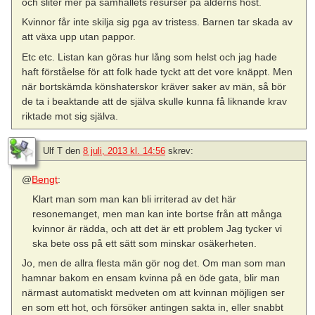
och sliter mer på samhällets resurser på ålderns höst.
Kvinnor får inte skilja sig pga av tristess. Barnen tar skada av
att växa upp utan pappor.
Etc etc. Listan kan göras hur lång som helst och jag hade
haft förståelse för att folk hade tyckt att det vore knäppt. Men
när bortskämda könshaterskor kräver saker av män, så bör
de ta i beaktande att de själva skulle kunna få liknande krav
riktade mot sig själva.
Ulf T
den
8 juli, 2013 kl. 14:56
skrev:
@
Bengt
:
Klart man som man kan bli irriterad av det här
resonemanget, men man kan inte bortse från att många
kvinnor är rädda, och att det är ett problem Jag tycker vi
ska bete oss på ett sätt som minskar osäkerheten.
Jo, men de allra flesta män gör nog det. Om man som man
hamnar bakom en ensam kvinna på en öde gata, blir man
närmast automatiskt medveten om att kvinnan möjligen ser
en som ett hot, och försöker antingen sakta in, eller snabbt