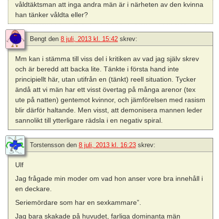
våldtäktsman att inga andra män är i närheten av den kvinna
han tänker våldta eller?
Bengt
den
8 juli, 2013 kl. 15:42
skrev:
Mm kan i stämma till viss del i kritiken av vad jag själv skrev
och är beredd att backa lite. Tänkte i första hand inte
principiellt här, utan utifrån en (tänkt) reell situation. Tycker
ändå att vi män har ett visst övertag på många arenor (tex
ute på natten) gentemot kvinnor, och jämförelsen med rasism
blir därför haltande. Men visst, att demonisera mannen leder
sannolikt till ytterligare rädsla i en negativ spiral.
Torstensson
den
8 juli, 2013 kl. 16:23
skrev:
Ulf
Jag frågade min moder om vad hon anser vore bra innehåll i
en deckare.
Seriemördare som har en sexkammare”.
Jag bara skakade på huvudet, farliga dominanta män