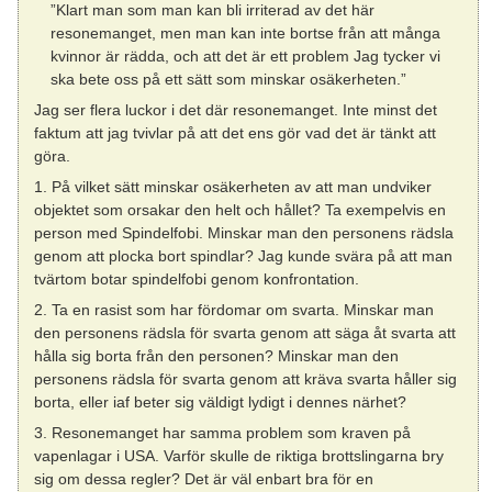
”Klart man som man kan bli irriterad av det här
resonemanget, men man kan inte bortse från att många
kvinnor är rädda, och att det är ett problem Jag tycker vi
ska bete oss på ett sätt som minskar osäkerheten.”
Jag ser flera luckor i det där resonemanget. Inte minst det
faktum att jag tvivlar på att det ens gör vad det är tänkt att
göra.
1. På vilket sätt minskar osäkerheten av att man undviker
objektet som orsakar den helt och hållet? Ta exempelvis en
person med Spindelfobi. Minskar man den personens rädsla
genom att plocka bort spindlar? Jag kunde svära på att man
tvärtom botar spindelfobi genom konfrontation.
2. Ta en rasist som har fördomar om svarta. Minskar man
den personens rädsla för svarta genom att säga åt svarta att
hålla sig borta från den personen? Minskar man den
personens rädsla för svarta genom att kräva svarta håller sig
borta, eller iaf beter sig väldigt lydigt i dennes närhet?
3. Resonemanget har samma problem som kraven på
vapenlagar i USA. Varför skulle de riktiga brottslingarna bry
sig om dessa regler? Det är väl enbart bra för en