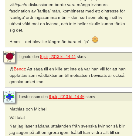
viktigaste
diskussionen borde vara många kvinnors
fascination av ’farliga’ män, kombinerat med ett ointresse för
’vanliga’ ordningssamma män – den sort som aldrig i sitt liv
utövat våld mot en kvinna, och inte heller skulle kunna tänka
sig det.
Hmm… det blev lite längre än bara ett ’ja’.
Ligneto
den
8 juli, 2013 kl. 14:44
skrev:
@
Bengt
: Att säga till en kille att inte gå var han vill för att han
uppfattas som våldtäktsman till motsatsen bevisats är också
ganska unket imo.
Torstensson
den
8 juli, 2013 kl. 14:46
skrev:
Mathias och Michel
Väl talat .
När jag läser sådana uttalanden från svenska kvinnor så blir
jag sugen på att emigrera igen. Isåfall kan vi dra allt till sin