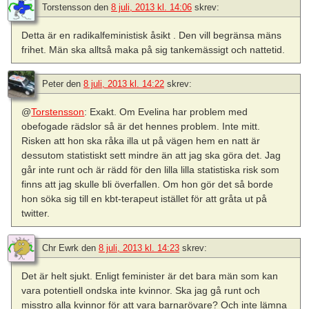
Torstensson
den
8 juli, 2013 kl. 14:06
skrev:
Detta är en radikalfeministisk åsikt . Den vill begränsa mäns
frihet. Män ska alltså maka på sig tankemässigt och nattetid.
Peter
den
8 juli, 2013 kl. 14:22
skrev:
@
Torstensson
: Exakt. Om Evelina har problem med
obefogade rädslor så är det hennes problem. Inte mitt.
Risken att hon ska råka illa ut på vägen hem en natt är
dessutom statistiskt sett mindre än att jag ska göra det. Jag
går inte runt och är rädd för den lilla lilla statistiska risk som
finns att jag skulle bli överfallen. Om hon gör det så borde
hon söka sig till en kbt-terapeut istället för att gråta ut på
twitter.
Chr Ewrk
den
8 juli, 2013 kl. 14:23
skrev:
Det är helt sjukt. Enligt feminister är det bara män som kan
vara potentiell ondska inte kvinnor. Ska jag gå runt och
misstro alla kvinnor för att vara barnarövare? Och inte lämna