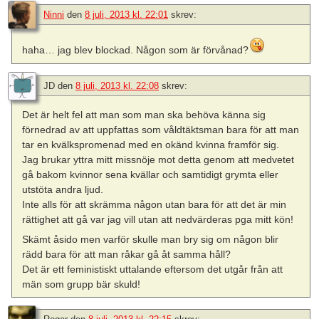
Ninni
den
8 juli, 2013 kl. 22:01
skrev:
haha… jag blev blockad. Någon som är förvånad?
JD
den
8 juli, 2013 kl. 22:08
skrev:
Det är helt fel att man som man ska behöva känna sig
förnedrad av att uppfattas som våldtäktsman bara för att man
tar en kvälkspromenad med en okänd kvinna framför sig.
Jag brukar yttra mitt missnöje mot detta genom att medvetet
gå bakom kvinnor sena kvällar och samtidigt grymta eller
utstöta andra ljud.
Inte alls för att skrämma någon utan bara för att det är min
rättighet att gå var jag vill utan att nedvärderas pga mitt kön!
Skämt åsido men varför skulle man bry sig om någon blir
rädd bara för att man råkar gå åt samma håll?
Det är ett feministiskt uttalande eftersom det utgår från att
män som grupp bär skuld!