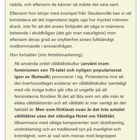
rädsla, och eftersom de känner så måste det vara sant.
Eftersom hon börjar med exempel från Steubenville kan vi väl
konstatera att det ingenstans tagits upp hur mycket männen
drack, inte för att det anses förbjudet att väga in männens
beteende i skuldfrågan (det gör man naturligtvis) men
eftersom deras grad av onykterhet anses fullständigt
ovidkommande i ansvarsfrågan.
Hon fortsätter (min fetstilsmarkering):
Att använda ordet våldtäktskultur (
använt inom
feminismen sen 70-talet och nyligen populariserat
igen av Slutwalk
) provocerar i sig. Protesterna mot att
det överhuvudtaget existerar en våldtäktskultur samtidigt
med vår övriga kultur går ofta ut ungefär på att
feministerna försöker få det att låta som om alla män är
elaka våldtäktsmän och att våldtäkt är mer vanligt än det
faktiskt är.
Men som förklarat ovan är det inte antalet
våldtäkter utan det ständiga Hotet om Våldtäkt
,
tillsammans med viktiga komponenter som slutshaming,
victimblaming och en traditionell syn på manlighet och
kvinnlighet, som är vad som menas med begreppet