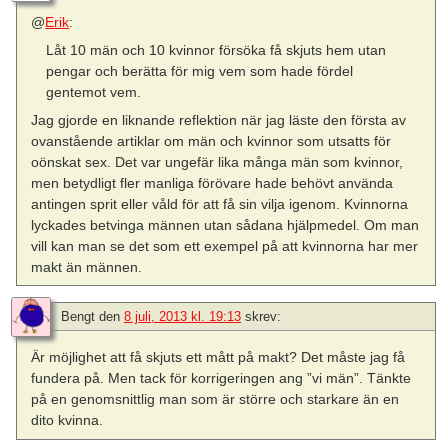
@
Erik
:
Låt 10 män och 10 kvinnor försöka få skjuts hem utan
pengar och berätta för mig vem som hade fördel
gentemot vem.
Jag gjorde en liknande reflektion när jag läste den första av
ovanstående artiklar om män och kvinnor som utsatts för
oönskat sex. Det var ungefär lika många män som kvinnor,
men betydligt fler manliga förövare hade behövt använda
antingen sprit eller våld för att få sin vilja igenom. Kvinnorna
lyckades betvinga männen utan sådana hjälpmedel. Om man
vill kan man se det som ett exempel på att kvinnorna har mer
makt än männen.
Bengt
den
8 juli, 2013 kl. 19:13
skrev:
Är möjlighet att få skjuts ett mått på makt? Det måste jag få
fundera på. Men tack för korrigeringen ang ”vi män”. Tänkte
på en genomsnittlig man som är större och starkare än en
dito kvinna.