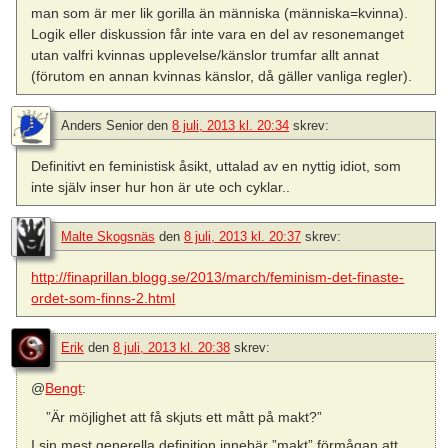
man som är mer lik gorilla än människa (människa=kvinna).
Logik eller diskussion får inte vara en del av resonemanget
utan valfri kvinnas upplevelse/känslor trumfar allt annat
(förutom en annan kvinnas känslor, då gäller vanliga regler).
Anders Senior
den
8 juli, 2013 kl. 20:34
skrev:
Definitivt en feministisk åsikt, uttalad av en nyttig idiot, som
inte själv inser hur hon är ute och cyklar..
Malte Skogsnäs
den
8 juli, 2013 kl. 20:37
skrev:
http://finaprillan.blogg.se/2013/march/feminism-det-finaste-
ordet-som-finns-2.html
Erik
den
8 juli, 2013 kl. 20:38
skrev:
@
Bengt
:
”Är möjlighet att få skjuts ett mått på makt?”
I sin mest generella definition innebär ”makt” förmågan att