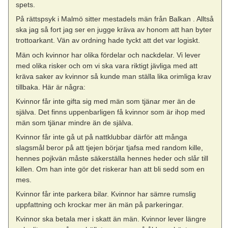
spets.
På rättspsyk i Malmö sitter mestadels män från Balkan . Alltså
ska jag så fort jag ser en jugge kräva av honom att han byter
trottoarkant. Vän av ordning hade tyckt att det var logiskt.
Män och kvinnor har olika fördelar och nackdelar. Vi lever
med olika risker och om vi ska vara riktigt jävliga med att
kräva saker av kvinnor så kunde man ställa lika orimliga krav
tillbaka. Här är några:
Kvinnor får inte gifta sig med män som tjänar mer än de
själva. Det finns uppenbarligen få kvinnor som är ihop med
män som tjänar mindre än de själva.
Kvinnor får inte gå ut på nattklubbar därför att många
slagsmål beror på att tjejen börjar tjafsa med random kille,
hennes pojkvän måste säkerställa hennes heder och slår till
killen. Om han inte gör det riskerar han att bli sedd som en
mes.
Kvinnor får inte parkera bilar. Kvinnor har sämre rumslig
uppfattning och krockar mer än män på parkeringar.
Kvinnor ska betala mer i skatt än män. Kvinnor lever längre