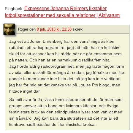
Expressens Johanna Reimers likställer
Pingback:
fotbollsprestationer med sexuella relationer | Aktivarum
Roger
den
8 juli, 2013 kl. 21:58
skrev:
Jag vet att Johan Ehrenberg har den vansinniga åsikten
(uttalad i ett radioprogram tror jag) att män har en kollektiv
skuld för att kvinnor kan bli rädda när de går ensamma hem
på natten. Och han är en namnkunnig radikalfeminist.
Jag hörde aldrig radioprogrammet, men jag läste någon form
av citat eller utskrift för många år sedan, jag försökte med lite
google fu men kunde inte hitta det; så jag kan inte verifiera;
jag har för mig att det kanske var på Louise P:s blogg, men
hittade inget där.
Så mitt svar är Ja, vissa feminister anser att det är män-som-
grupps ansvar att ta hand om kvinnors känslor; och övriga
feministers kritik av den ståndpunkten lyser som vanligt med
sin frånvaro. Jag kan bara dra slutsatsen att det inte är ett
kontroversiellt påstående i feministiska kretsar.