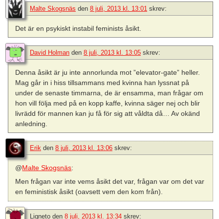
Malte Skogsnäs
den
8 juli, 2013 kl. 13:01
skrev:
Det är en psykiskt instabil feminists åsikt.
David Holman
den
8 juli, 2013 kl. 13:05
skrev:
Denna åsikt är ju inte annorlunda mot ”elevator-gate” heller.
Mag går in i hiss tillsammans med kvinna han lyssnat på
under de senaste timmarna, de är ensamma, man frågar om
hon vill följa med på en kopp kaffe, kvinna säger nej och blir
livrädd för mannen kan ju få för sig att våldta då… Av okänd
anledning.
Erik
den
8 juli, 2013 kl. 13:06
skrev:
@
Malte Skogsnäs
:
Men frågan var inte vems åsikt det var, frågan var om det var
en feministisk åsikt (oavsett vem den kom från).
Ligneto
den
8 juli, 2013 kl. 13:34
skrev: