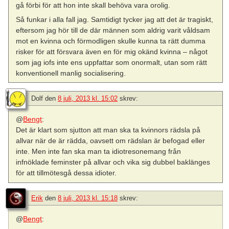
gå förbi för att hon inte skall behöva vara orolig.
Så funkar i alla fall jag. Samtidigt tycker jag att det är tragiskt,
eftersom jag hör till de där männen som aldrig varit våldsam
mot en kvinna och förmodligen skulle kunna ta rätt dumma
risker för att försvara även en för mig okänd kvinna – något
som jag iofs inte ens uppfattar som onormalt, utan som rätt
konventionell manlig socialisering.
Dolf
den
8 juli, 2013 kl. 15:02
skrev:
@
Bengt
:
Det är klart som sjutton att man ska ta kvinnors rädsla på
allvar när de är rädda, oavsett om rädslan är befogad eller
inte. Men inte fan ska man ta idiotresonemang från
infnöklade feminster på allvar och vika sig dubbel baklänges
för att tillmötesgå dessa idioter.
Erik
den
8 juli, 2013 kl. 15:18
skrev:
@
Bengt
: