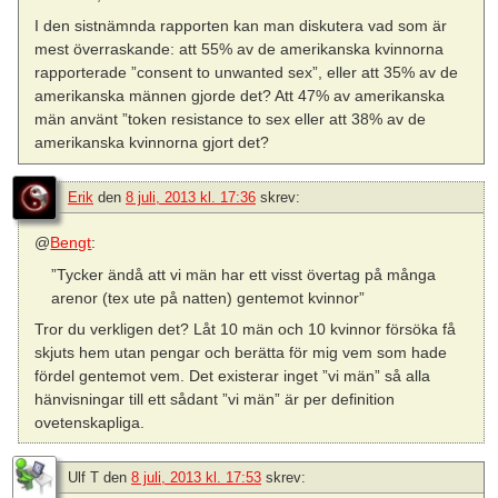
I den sistnämnda rapporten kan man diskutera vad som är
mest överraskande: att 55% av de amerikanska kvinnorna
rapporterade ”consent to unwanted sex”, eller att 35% av de
amerikanska männen gjorde det? Att 47% av amerikanska
män använt ”token resistance to sex eller att 38% av de
amerikanska kvinnorna gjort det?
Erik
den
8 juli, 2013 kl. 17:36
skrev:
@
Bengt
:
”Tycker ändå att vi män har ett visst övertag på många
arenor (tex ute på natten) gentemot kvinnor”
Tror du verkligen det? Låt 10 män och 10 kvinnor försöka få
skjuts hem utan pengar och berätta för mig vem som hade
fördel gentemot vem. Det existerar inget ”vi män” så alla
hänvisningar till ett sådant ”vi män” är per definition
ovetenskapliga.
Ulf T
den
8 juli, 2013 kl. 17:53
skrev: