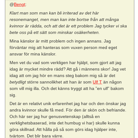
@
Bengt
:
Klart man som man kan bli irriterad av det här
resonemanget, men man kan inte bortse från att många
kvinnor är rädda, och att det är ett problem Jag tycker vi ska
bete oss på ett sätt som minskar osäkerheten.
Mina känslor är mitt problem och ingen annans. Jag
förväntar mig att hanteras som vuxen person med eget
ansvar för mina känslor.
Men vet du vad som verkligen har hjälpt, som gjort att jag
idag är mycket mindre rädd? Att gå i männens skor! Jag vet
idag att om jag hör en mans steg bakom mig så är det
betydligt
större sannolikhet att han är som
Ulf T
än någon
som vill mig illa. Och det känns tryggt att ha ”en ulf” bakom
sig.
Det är en relativt unik erfarenhet jag har och den önskar jag
andra kvinnor skulle få med. För den är skön och befriande.
Och här ser jag hur genusvetenskap (alltså en
verklighetsbaserad, inte det humbug vi har) skulle kunna
göra skillnad. Att hålla på så som görs idag hjälper inte,
tvärtom. Det blir bara värre.