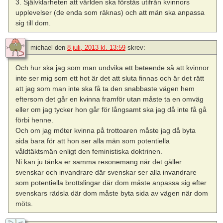
3. Självklarheten att världen ska förstås utifrån kvinnors
upplevelser (de enda som räknas) och att män ska anpassa
sig till dom.
michael
den
8 juli, 2013 kl. 13:59
skrev:
Och hur ska jag som man undvika ett beteende så att kvinnor
inte ser mig som ett hot är det att sluta finnas och är det rätt
att jag som man inte ska få ta den snabbaste vägen hem
eftersom det går en kvinna framför utan måste ta en omväg
eller om jag tycker hon går för långsamt ska jag då inte få gå
förbi henne.
Och om jag möter kvinna på trottoaren måste jag då byta
sida bara för att hon ser alla män som potentiella
våldtäktsmän enligt den feministiska doktrinen.
Ni kan ju tänka er samma resonemang när det gäller
svenskar och invandrare där svenskar ser alla invandrare
som potentiella brottslingar där dom måste anpassa sig efter
svenskars rädsla där dom måste byta sida av vägen när dom
möts.