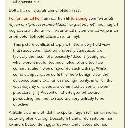
våldtäktskultur.
Detta från en självutnämnd ’elitfeminist’.
I
en annan artikel
hänvisar hon till
forskning
som
”visar att
myten om ”provocerande kläder” är just en myt”
, men jag vill
nog påstå att det artikeln visar är att myten om att varje man
är en potentiell våldtäktsman är en myt.
This picture conflicts sharply with the widely-held view
that rapes committed on university campuses are
typically the result of a basically “decent” young man
who, were it not for too much alcohol and too little
communication, would never do such a thing. While
some campus rapes do fit this more benign view, the
evidence points to a far less benign reality, in which the
vast majority of rapes are committed by serial, violent
predators. […] Prevention efforts geared toward
persuading men not to rape are very unlikely to be
effective.
Artikeln visar inte att det inte spelar någon roll hur kvinnorna
beter sig eller klär sig. Dessutom handlar den inte om hur
kvinnors beteende triggar ’uppvaktande’ beteende hos