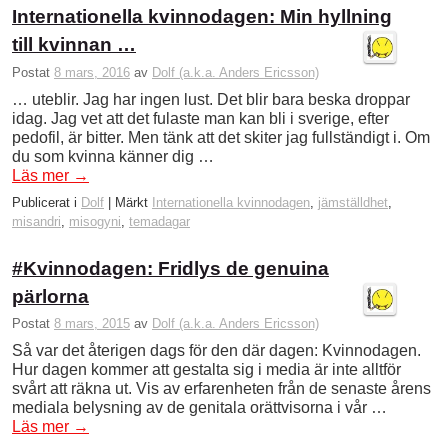
Internationella kvinnodagen: Min hyllning
till kvinnan …
Postat
8 mars, 2016
av
Dolf (a.k.a. Anders Ericsson)
… uteblir. Jag har ingen lust. Det blir bara beska droppar
idag. Jag vet att det fulaste man kan bli i sverige, efter
pedofil, är bitter. Men tänk att det skiter jag fullständigt i. Om
du som kvinna känner dig …
Läs mer
→
Publicerat i
Dolf
|
Märkt
Internationella kvinnodagen
,
jämställdhet
,
misandri
,
misogyni
,
temadagar
#Kvinnodagen: Fridlys de genuina
pärlorna
Postat
8 mars, 2015
av
Dolf (a.k.a. Anders Ericsson)
Så var det återigen dags för den där dagen: Kvinnodagen.
Hur dagen kommer att gestalta sig i media är inte alltför
svårt att räkna ut. Vis av erfarenheten från de senaste årens
mediala belysning av de genitala orättvisorna i vår …
Läs mer
→