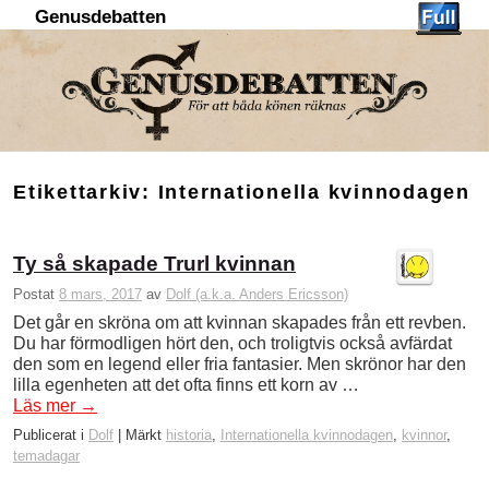
Genusdebatten
Hoppa till huvudinnehåll
Hoppa till sekundärt innehåll
Etikettarkiv:
Internationella kvinnodagen
Ty så skapade Trurl kvinnan
Postat
8 mars, 2017
av
Dolf (a.k.a. Anders Ericsson)
Det går en skröna om att kvinnan skapades från ett revben.
Du har förmodligen hört den, och troligtvis också avfärdat
den som en legend eller fria fantasier. Men skrönor har den
lilla egenheten att det ofta finns ett korn av …
Läs mer
→
Publicerat i
Dolf
|
Märkt
historia
,
Internationella kvinnodagen
,
kvinnor
,
temadagar