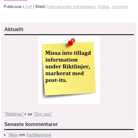
Publicerat i
Dolf
|
Märkt
Internationella kvinnodagen
,
Kärlek
,
misogyni
Aktuellt
"Riktlinjer"
+ se
"Om oss"
Senaste kommentarer
Wais
om
Kartläggning