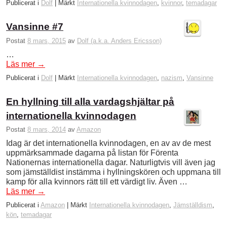
Publicerat i
Dolf
|
Märkt
Internationella kvinnodagen
,
kvinnor
,
temadagar
Vansinne #7
Postat
8 mars, 2015
av
Dolf (a.k.a. Anders Ericsson)
…
Läs mer
→
Publicerat i
Dolf
|
Märkt
Internationella kvinnodagen
,
nazism
,
Vansinne
En hyllning till alla vardagshjältar på
internationella kvinnodagen
Postat
8 mars, 2014
av
Amazon
Idag är det internationella kvinnodagen, en av av de mest
uppmärksammade dagarna på listan för Förenta
Nationernas internationella dagar. Naturligtvis vill även jag
som jämställdist instämma i hyllningskören och uppmana till
kamp för alla kvinnors rätt till ett värdigt liv. Även …
Läs mer
→
Publicerat i
Amazon
|
Märkt
Internationella kvinnodagen
,
Jämställdism
,
kön
,
temadagar