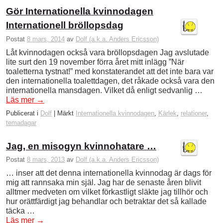
Gör Internationella kvinnodagen
Internationell bröllopsdag
Postat
8 mars, 2014
av
Dolf (a.k.a. Anders Ericsson)
Låt kvinnodagen också vara bröllopsdagen Jag avslutade
lite surt den 19 november förra året mitt inlägg ”När
toaletterna tystnat!” med konstaterandet att det inte bara var
den internationella toalettdagen, det råkade också vara den
internationella mansdagen. Vilket då enligt sedvanlig …
Läs mer
→
Publicerat i
Dolf
|
Märkt
Internationella kvinnodagen
,
Kärlek
,
relationer
,
temadagar
Jag, en misogyn kvinnohatare …
Postat
8 mars, 2013
av
Dolf (a.k.a. Anders Ericsson)
… inser att det denna internationella kvinnodag är dags för
mig att rannsaka min själ. Jag har de senaste åren blivit
alltmer medveten om vilket förkastligt släkte jag tillhör och
hur orättfärdigt jag behandlar och betraktar det så kallade
täcka …
Läs mer
→