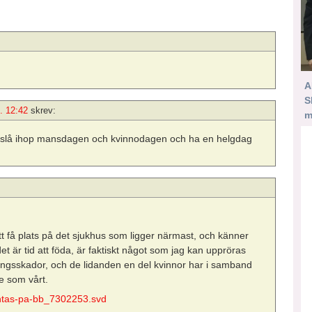
A
S
. 12:42
skrev:
m
nte slå ihop mansdagen och kvinnodagen och ha en helgdag
tt få plats på det sjukhus som ligger närmast, och känner
et är tid att föda, är faktiskt något som jag kan uppröras
ingsskador, och de lidanden en del kvinnor har i samband
e som vårt.
antas-pa-bb_7302253.svd