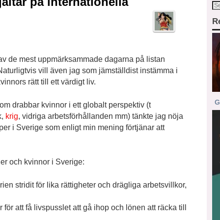
jältar på internationella
R
av av de mest uppmärksammade dagarna på listan
Naturligtvis vill även jag som jämställdist instämma i
nors rätt till ett värdigt liv.
G
m drabbar kvinnor i ett globalt perspektiv (t
k,
krig
, vidriga arbetsförhållanden mm) tänkte jag nöja
er i Sverige som enligt min mening förtjänar att
jer och kvinnor i Sverige:
en stridit för lika rättigheter och drägliga arbetsvillkor,
ör att få livspusslet att gå ihop och lönen att räcka till