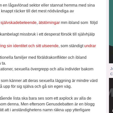
inom en lågavlönad sektor eller stannat hemma med sina
knappt räcker till det mest nödvändiga av
,
självskadebeteende
,
ätstörningar
mm ibland som följd
kambelagt missbruk i ett desperat försök till självhjälp
ring sin identitet och sitt utseende
, som ständigt
undrar
tionella familjer med föräldrakonflikter och ibland
 ta.
J
relationer, sexuella övergrepp och alla individer bakom
C
or som känner att deras sexuella läggning är mindre värd
å upp för sig själva och gå sin egen väg.
tående lista ska bara ses som ett axplock av alla de
som denna. Men eftersom Genusdebatten är en blogg
tt att i anständighetens namn räkna upp ytterligare