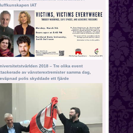
luffkunskapen IAT
niversitetstvärlden 2018 – Tre olika event
ttackerade av vänsterextremister samma dag,
eväpnad polis skyddade ett fjärde