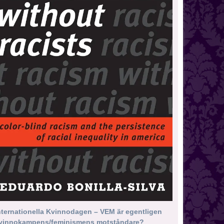
nternationella Kvinnodagen – VEM är egentligen
vinnokampens/feminismens motståndare?