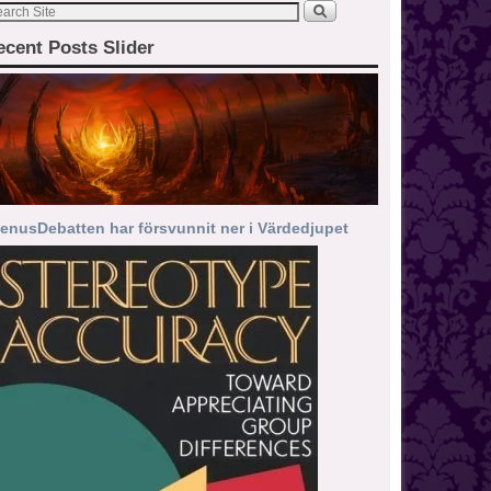
ecent Posts Slider
enusDebatten har försvunnit ner i Värdedjupet