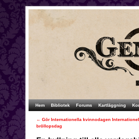
Hoppa till huvudinnehåll
Hoppa till sekundärt innehåll
Hem
Bibliotek
Forums
Kartläggning
Ko
←
Gör Internationella kvinnodagen Internationel
Inläggsnavigering
bröllopsdag