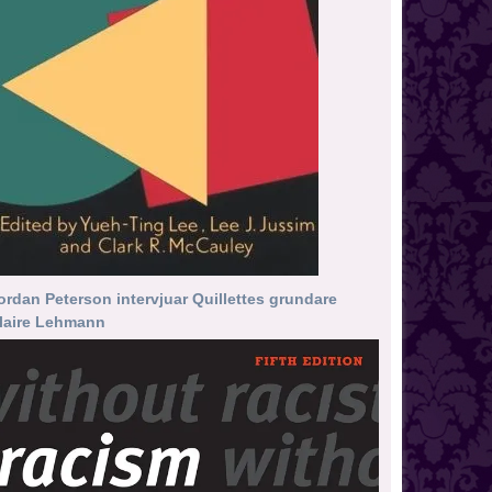
ordan Peterson intervjuar Quillettes grundare
laire Lehmann