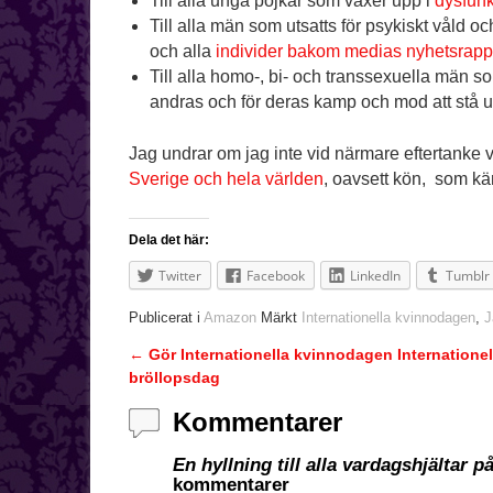
Till alla unga pojkar som växer upp i
dysfunk
Till alla män som utsatts för psykiskt våld 
och alla
individer bakom medias nyhetsrapp
Till alla homo-, bi- och transsexuella män s
andras och för deras kamp och mod att stå up
Jag undrar om jag inte vid närmare eftertanke vill
Sverige och hela världen
, oavsett kön, som kä
Dela det här:
Twitter
Facebook
LinkedIn
Tumblr
Publicerat i
Amazon
Märkt
Internationella kvinnodagen
,
J
←
Gör Internationella kvinnodagen Internationel
Inläggsnavigering
bröllopsdag
Kommentarer
En hyllning till alla vardagshjältar 
kommentarer