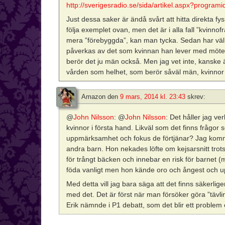
http://sverigesradio.se/sida/artikel.aspx?progra
Just dessa saker är ändå svårt att hitta direkta fy
följa exemplet ovan, men det är i alla fall ”kvin
mera ”förebyggda”, kan man tycka. Sedan har väl 
påverkas av det som kvinnan han lever med möter 
berör det ju män också. Men jag vet inte, kanske ä
vården som helhet, som berör såväl män, kvinno
Amazon
den
9 mars, 2014 kl. 23:43
skrev:
@
John Nilsson
: @
John Nilsson
: Det håller jag ve
kvinnor i första hand. Likväl som det finns frågor
uppmärksamhet och fokus de förtjänar? Jag kommer
andra barn. Hon nekades löfte om kejsarsnitt trots
för trångt bäcken och innebar en risk för barnet (m
föda vanligt men hon kände oro och ångest och upp
Med detta vill jag bara säga att det finns säkerlig
med det. Det är först när man försöker göra ”tävli
Erik nämnde i P1 debatt, som det blir ett problem 