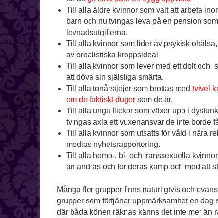
Till alla äldre kvinnor som valt att arbeta 
barn och nu tvingas leva på en pension som 
levnadsutgifterna.
Till alla kvinnor som lider av psykisk ohälsa
av orealistiska kroppsideal
Till alla kvinnor som lever med ett dolt och s
att döva sin själsliga smärta.
Till alla tonårstjejer som brottas med
tvivel k
om de faktiskt duger
som de är.
Till alla unga flickor som växer upp i dysfunk
tvingas axla ett vuxenansvar de inte borde få
Till alla kvinnor som utsatts för våld i nära 
medias nyhetsrapportering.
Till alla homo-, bi- och transsexuella kvinn
än andras och för deras kamp och mod att st
Många fler grupper finns naturligtvis och ovans
grupper som förtjänar uppmärksamhet en dag 
där båda könen räknas känns det inte mer än rä