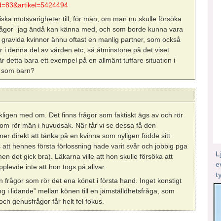
mid=83&artikel=5424494
siska motsvarigheter till, för män, om man nu skulle försöka
nofrågor” jag ändå kan känna med, och som borde kunna vara
gravida kvinnor ännu oftast en manlig partner, som också
i denna del av vården etc, så åtminstone på det viset
r detta bara ett exempel på en allmänt tuffare situation i
r som barn?
rkligen med om. Det finns frågor som faktiskt ägs av och rör
 som rör män i huvudsak. När får vi se dessa få den
 direkt att tänka på en kvinna som nyligen födde sitt
 att hennes första förlossning hade varit svår och jobbig pga
L
en det gick bra). Läkarna ville att hon skulle försöka att
e
levde inte att hon togs på allvar.
t
en frågor som rör det ena könet i första hand. Inget konstigt
ng i lidande” mellan könen till en jämställdhetsfråga, som
och genusfrågor får helt fel fokus.