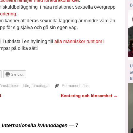
tionella familjer med föräldrakonflikter
.
B
och skuldbeläggning i nära relationer, sexuella övergrepp
ortering
.
om känner att deras sexuella läggning är mindre värd än
p för sig själva och gå sin egen väg.
 utbrista i en hyllning till
alla människor runt om i
mpar på olika sätt!
U
a
Skriv ut
B
ämställdism
,
kön
,
temadagar
Permanent länk
l
Kvotering och lönsamhet
→
på internationella kvinnodagen
— 7