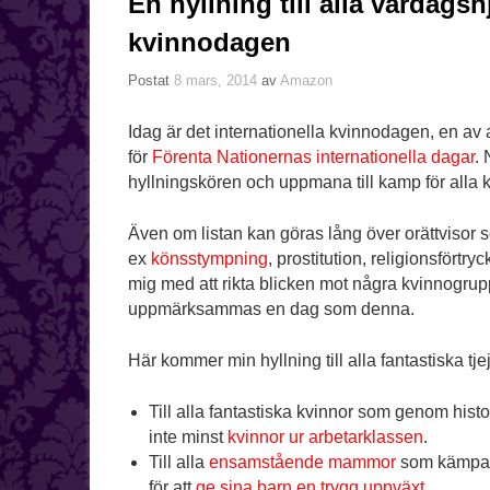
En hyllning till alla vardagsh
kvinnodagen
Postat
8 mars, 2014
av
Amazon
Idag är det internationella kvinnodagen, en 
för
Förenta Nationernas internationella dagar
. 
hyllningskören och uppmana till kamp för alla kvin
Även om listan kan göras lång över orättvisor so
ex
könsstympning
, prostitution, religionsförtryc
mig med att rikta blicken mot några kvinnogrupp
uppmärksammas en dag som denna.
Här kommer min hyllning till alla fantastiska tje
Till alla fantastiska kvinnor som genom histori
inte minst
kvinnor ur arbetarklassen
.
Till alla
ensamstående mammor
som kämpar f
för att
ge sina barn en trygg uppväxt.