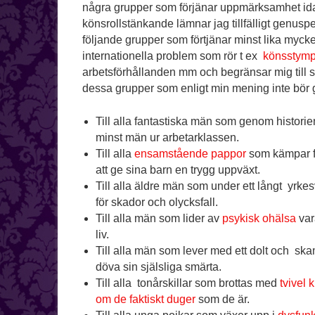
några grupper som förjänar uppmärksamhet idag. 
könsrollstänkande lämnar jag tillfälligt genusp
följande grupper som förtjänar minst lika myc
internationella problem som rör t ex
könsstym
arbetsförhållanden mm och begränsar mig till s
dessa grupper som enligt min mening inte bör
Till alla fantastiska män som genom historien s
minst män ur arbetarklassen.
Till alla
ensamstående pappor
som kämpar för
att ge sina barn en trygg uppväxt.
Till alla äldre män som under ett långt yrke
för skador och olycksfall.
Till alla män som lider av
psykisk ohälsa
vara
liv.
Till alla män som lever med ett dolt och skamb
döva sin själsliga smärta.
Till alla tonårskillar som brottas med
tvivel 
om de faktiskt duger
som de är.