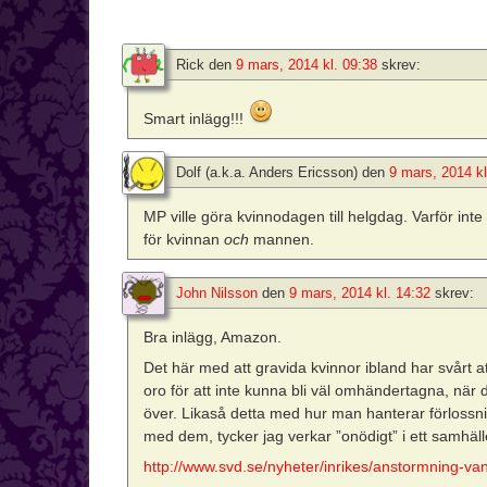
Rick
den
9 mars, 2014 kl. 09:38
skrev:
Smart inlägg!!!
Dolf (a.k.a. Anders Ericsson)
den
9 mars, 2014 kl
MP ville göra kvinnodagen till helgdag. Varför i
för kvinnan
och
mannen.
John Nilsson
den
9 mars, 2014 kl. 14:32
skrev:
Bra inlägg, Amazon.
Det här med att gravida kvinnor ibland har svårt a
oro för att inte kunna bli väl omhändertagna, när d
över. Likaså detta med hur man hanterar förlossn
med dem, tycker jag verkar ”onödigt” i ett samhäll
http://www.svd.se/nyheter/inrikes/anstormning-v