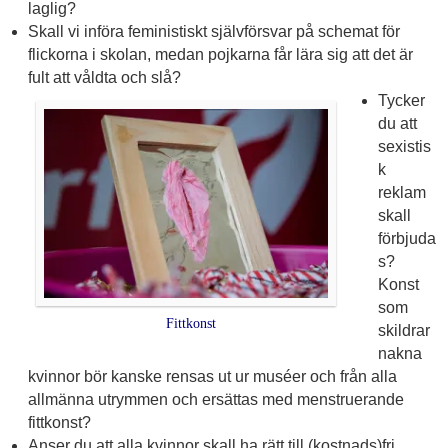
laglig?
Skall vi införa feministiskt självförsvar på schemat för
flickorna i skolan, medan pojkarna får lära sig att det är
fult att våldta och slå?
Tycker
du att
sexistis
k
reklam
skall
förbjuda
s?
Konst
som
Fittkonst
skildrar
nakna
kvinnor bör kanske rensas ut ur muséer och från alla
allmänna utrymmen och ersättas med menstruerande
fittkonst?
Anser du att alla kvinnor skall ha rätt till (kostnads)fri