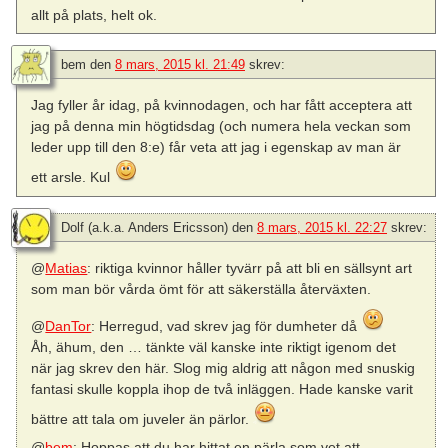
allt på plats, helt ok.
bem
den
8 mars, 2015 kl. 21:49
skrev:
Jag fyller år idag, på kvinnodagen, och har fått acceptera att
jag på denna min högtidsdag (och numera hela veckan som
leder upp till den 8:e) får veta att jag i egenskap av man är
ett arsle. Kul
Dolf (a.k.a. Anders Ericsson)
den
8 mars, 2015 kl. 22:27
skrev:
@
Matias
: riktiga kvinnor håller tyvärr på att bli en sällsynt art
som man bör vårda ömt för att säkerställa återväxten.
@
DanTor
: Herregud, vad skrev jag för dumheter då
Åh, ähum, den … tänkte väl kanske inte riktigt igenom det
när jag skrev den här. Slog mig aldrig att någon med snuskig
fantasi skulle koppla ihop de två inläggen. Hade kanske varit
bättre att tala om juveler än pärlor.
@
bem
: Hoppas att du har hittat en pärla som vet att