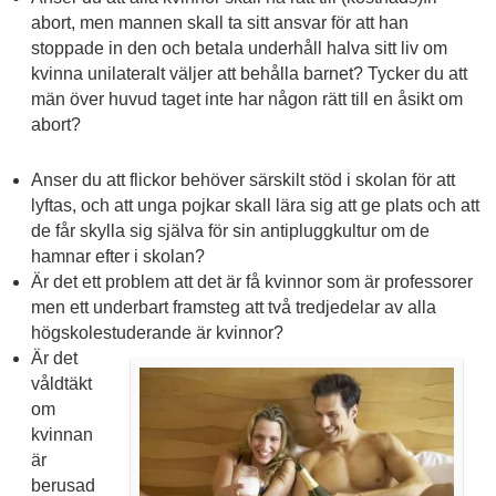
abort, men mannen skall ta sitt ansvar för att han
stoppade in den och betala underhåll halva sitt liv om
kvinna unilateralt väljer att behålla barnet? Tycker du att
män över huvud taget inte har någon rätt till en åsikt om
abort?
Anser du att flickor behöver särskilt stöd i skolan för att
lyftas, och att unga pojkar skall lära sig att ge plats och att
de får skylla sig själva för sin antipluggkultur om de
hamnar efter i skolan?
Är det ett problem att det är få kvinnor som är professorer
men ett underbart framsteg att två tredjedelar av alla
högskolestuderande är kvinnor?
Är det
våldtäkt
om
kvinnan
är
berusad