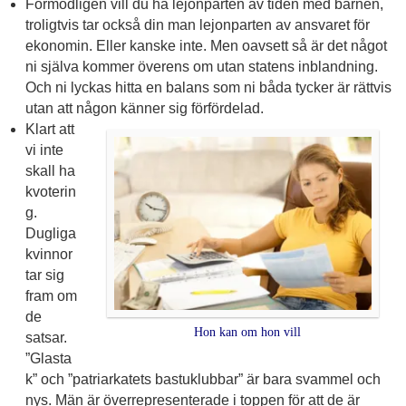
Förmodligen vill du ha lejonparten av tiden med barnen,
troligtvis tar också din man lejonparten av ansvaret för
ekonomin. Eller kanske inte. Men oavsett så är det något
ni själva kommer överens om utan statens inblandning.
Och ni lyckas hitta en balans som ni båda tycker är rättvis
utan att någon känner sig förfördelad.
Klart att
vi inte
skall ha
kvoterin
g.
Dugliga
kvinnor
tar sig
fram om
de
Hon kan om hon vill
satsar.
”Glasta
k” och ”patriarkatets bastuklubbar” är bara svammel och
nys. Män är överrepresenterade i toppen för att de är