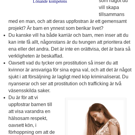
som något du
Lönande kompetens
vill skapa
tillsammans
med en man, och att deras uppfostran är ett gemensamt
projekt? Är barn en ynnest som berikar livet?
Du kanske vill ha både karriär och barn, men inser att du
kan inte få allt, någonstans är du tvungen att prioritera det
ena eller det andra. Det är inte en orättvisa, det är bara så
verkligheten är beskaffad.
Oavsett vad du tycker om prostitution så inser du att
kvinnor är ansvariga för sina egna val, och att det är något
sjukt i att försäljning är lagligt med köp kriminaliserat. Du
nyanserar och ser att prostitution och trafficking är två
väsensskilda saker.
Du är för att vi
uppfostrar barnen till
att visa varandra en
hälsosam respekt,
oavsett kön, i
förhoppning om att de