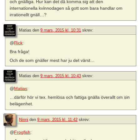
och gnälliga. Hur kan det då komma sig att den
internationella kvinnodagen så gott som bara handlar om
irrationellt gnäll…?
Matias
den
9 mars, 2015 kl. 10:31
skrev:
@
Rick
:
Bra fråga!
Och de som gnäller mest har ju det värst…
Matias
den
9 mars, 2015 kl. 10:43
skrev:
@
Matias
:
…därför hör vi tex. hemlösa och fattiga gnälla överallt om sin
belägenhet.
Ninni
den
9 mars, 2015 kl. 11:42
skrev:
@
Frogfish
: