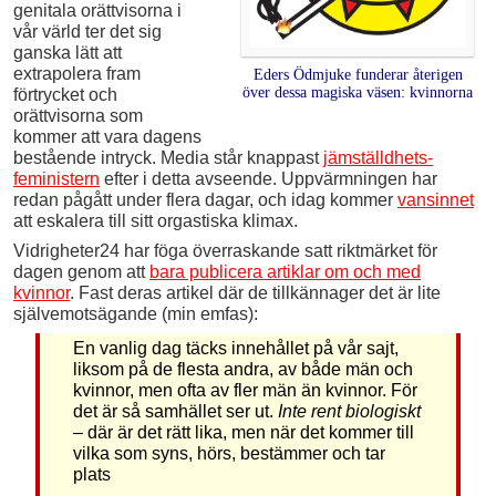
genitala orättvisorna i
vår värld ter det sig
ganska lätt att
extrapolera fram
Eders Ödmjuke funderar återigen
över dessa magiska väsen: kvinnorna
förtrycket och
orättvisorna som
kommer att vara dagens
bestående intryck. Media står knappast
jämställd­hets­
feministern
efter i detta avseende. Uppvärmningen har
redan pågått under flera dagar, och idag kommer
vansinnet
att eskalera till sitt orgastiska klimax.
Vidrigheter24 har föga överraskande satt riktmärket för
dagen genom att
bara publicera artiklar om och med
kvinnor
. Fast deras artikel där de tillkännager det är lite
självemotsägande (min emfas):
En vanlig dag täcks innehållet på vår sajt,
liksom på de flesta andra, av både män och
kvinnor, men ofta av fler män än kvinnor. För
det är så samhället ser ut.
Inte rent biologiskt
– där är det rätt lika, men när det kommer till
vilka som syns, hörs, bestämmer och tar
plats