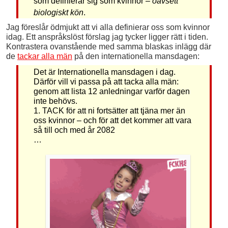
som definierar sig som kvinnor –
oavsett
biologiskt kön
.
Jag föreslår ödmjukt att vi alla definierar oss som kvinnor
idag. Ett anspråkslöst förslag jag tycker ligger rätt i tiden.
Kontrastera ovanstående med samma blaskas inlägg där
de
tackar alla män
på den internationella mansdagen:
Det är Internationella mansdagen i dag.
Därför vill vi passa på att tacka alla män:
genom att lista 12 anledningar varför dagen
inte behövs.
1. TACK för att ni fortsätter att tjäna mer än
oss kvinnor – och för att det kommer att vara
så till och med år 2082
…