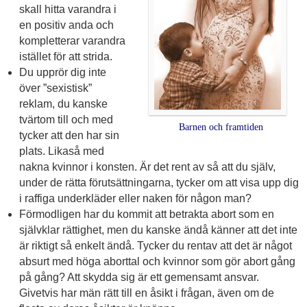
skall hitta varandra i
en positiv anda och
kompletterar varandra
istället för att strida.
Du upprör dig inte
över ”sexistisk”
reklam, du kanske
tvärtom till och med
Barnen och framtiden
tycker att den har sin
plats. Likaså med
nakna kvinnor i konsten. Är det rent av så att du själv,
under de rätta förutsättningarna, tycker om att visa upp dig
i raffiga underkläder eller naken för någon man?
Förmodligen har du kommit att betrakta abort som en
självklar rättighet, men du kanske ändå känner att det inte
är riktigt så enkelt ändå. Tycker du rentav att det är något
absurt med höga aborttal och kvinnor som gör abort gång
på gång? Att skydda sig är ett gemensamt ansvar.
Givetvis har män rätt till en åsikt i frågan, även om de