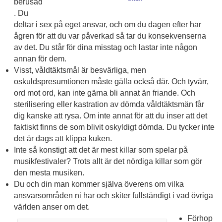
berusad
. Du
deltar i sex på eget ansvar, och om du dagen efter har
ågren för att du var påverkad så tar du konsekvenserna
av det. Du står för dina misstag och lastar inte någon
annan för dem.
Visst, våldtäktsmål är besvärliga, men
oskuldspresumtionen måste gälla också där. Och tyvärr,
ord mot ord, kan inte gärna bli annat än friande. Och
sterilisering eller kastration av dömda våldtäktsmän får
dig kanske att rysa. Om inte annat för att du inser att det
faktiskt finns de som blivit oskyldigt dömda. Du tycker inte
det är dags att klippa kuken.
Inte så konstigt att det är mest killar som spelar på
musikfestivaler? Trots allt är det nördiga killar som gör
den mesta musiken.
Du och din man kommer själva överens om vilka
ansvarsområden ni har och skiter fullständigt i vad övriga
världen anser om det.
Förhop