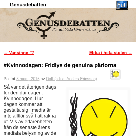
Genusdebatten
Hoppa till huvudinnehåll
Hoppa till sekundärt innehåll
←
Vansinne #7
Ebba i heta stolen
→
Inläggsnavigering
#Kvinnodagen: Fridlys de genuina pärlorna
Postat
8 mars, 2015
av
Dolf (a.k.a. Anders Ericsson)
Så var det återigen dags
för den där dagen:
Kvinnodagen. Hur
dagen kommer att
gestalta sig i media är
inte alltför svårt att räkna
ut. Vis av erfarenheten
från de senaste årens
mediala belysning av de