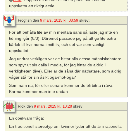
uppskatta ett riktigt arsle.
Frogfish
den
9 mars, 2015 kl. 08:59
skrev:
För att behålla lite av min mentala sans så läste jag inte en
tidning igår (8/3). Däremot passade jag på att ge lite extra
kärlek till kvinnorna i mitt liv, och det var som vanligt
uppskattat.
Jag undrar verkligen var de hittar alla dessa människohatare
som spyr ut sin galla i media, för jag hittar de aldrig i
verkligheten (live). Eller är de såna där näthatare, som aldrig
vågar stå för sin åsikt öga-mot-öga?
Som nam na, för eller senare kommer de bli bitna i räva.
Karma kommer man inte undan…
Rick
den
9 mars, 2015 kl. 10:28
skrev:
En obekväm fråga:
En traditionell stereotyp om kvinnor lyder att de är irrationella