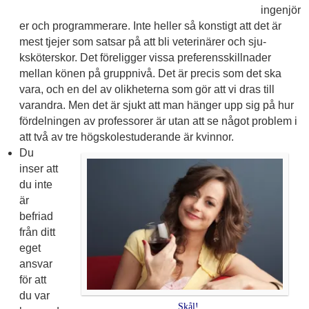
ingenjör
er och program­mera­re. Inte heller så konstigt att det är
mest tjejer som satsar på att bli veterinärer och sju­
ksköter­skor. Det föreligger vissa preferens­skillnader
mellan könen på gruppnivå. Det är precis som det ska
vara, och en del av olikheterna som gör att vi dras till
varandra. Men det är sjukt att man hänger upp sig på hur
fördelningen av professorer är utan att se något problem i
att två av tre högskole­studerande är kvinnor.
Du
inser att
du inte
är
befriad
från ditt
eget
ansvar
för att
du var
Skål!