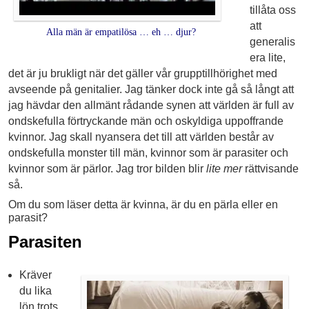
tillåta oss
att
Alla män är empatilösa … eh … djur?
generalis
era lite,
det är ju brukligt när det gäller vår grupptillhörighet med
avseende på genitalier. Jag tänker dock inte gå så långt att
jag hävdar den allmänt rådande synen att världen är full av
ondskefulla förtryckande män och oskyldiga uppoffrande
kvinnor. Jag skall nyansera det till att världen består av
ondskefulla monster till män, kvinnor som är parasiter och
kvinnor som är pärlor. Jag tror bilden blir
lite mer
rättvisande
så.
Om du som läser detta är kvinna, är du en pärla eller en
parasit?
Parasiten
Kräver
du lika
lön trots