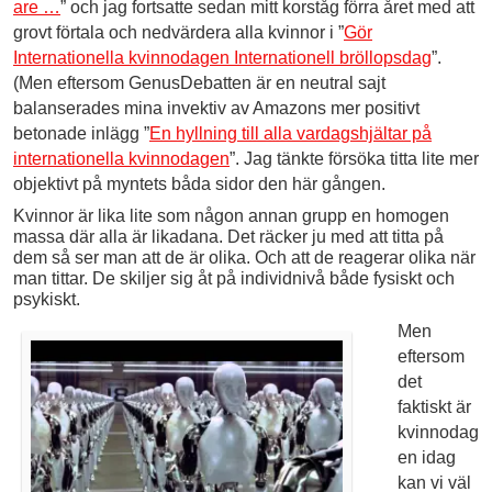
are …
” och jag fortsatte sedan mitt korståg förra året med att
grovt förtala och nedvärdera alla kvinnor i ”
Gör
Internationella kvinnodagen Internationell bröllopsdag
”.
(Men eftersom GenusDebatten är en neutral sajt
balanserades mina invektiv av Amazons mer positivt
betonade inlägg ”
En hyllning till alla vardagshjältar på
internationella kvinnodagen
”. Jag tänkte försöka titta lite mer
objektivt på myntets båda sidor den här gången.
Kvinnor är lika lite som någon annan grupp en homogen
massa där alla är likadana. Det räcker ju med att titta på
dem så ser man att de är olika. Och att de reagerar olika när
man tittar. De skiljer sig åt på individnivå både fysiskt och
psykiskt.
Men
eftersom
det
faktiskt är
kvinnodag
en idag
kan vi väl