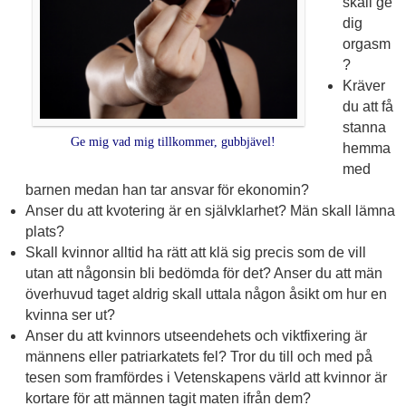
skall ge
dig
orgasm
?
Kräver
du att få
stanna
Ge mig vad mig tillkommer, gubbjävel!
hemma
med
barnen medan han tar ansvar för ekonomin?
Anser du att kvotering är en självklarhet? Män skall lämna
plats?
Skall kvinnor alltid ha rätt att klä sig precis som de vill
utan att någonsin bli bedömda för det? Anser du att män
överhuvud taget aldrig skall uttala någon åsikt om hur en
kvinna ser ut?
Anser du att kvinnors utseendehets och viktfixering är
männens eller patriarkatets fel? Tror du till och med på
tesen som framfördes i Vetenskapens värld att kvinnor är
kortare för att männen tagit maten ifrån dem?