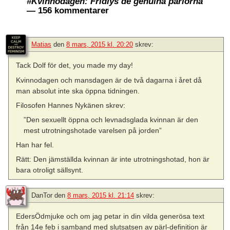
#Kvinnodagen: Fridlys de genuina pärlorna
— 156 kommentarer
Matias
den
8 mars, 2015 kl. 20:20
skrev:
Tack Dolf för det, you made my day!
Kvinnodagen och mansdagen är de två dagarna i året då
man absolut inte ska öppna tidningen.
Filosofen Hannes Nykänen skrev:
”Den sexuellt öppna och levnadsglada kvinnan är den
mest utrotningshotade varelsen på jorden”
Han har fel.
Rätt: Den jämställda kvinnan är inte utrotningshotad, hon är
bara otroligt sällsynt.
DanTor
den
8 mars, 2015 kl. 21:14
skrev:
EdersÖdmjuke och om jag petar in din vilda generösa text
från 14e feb i samband med slutsatsen av pärl-definition är