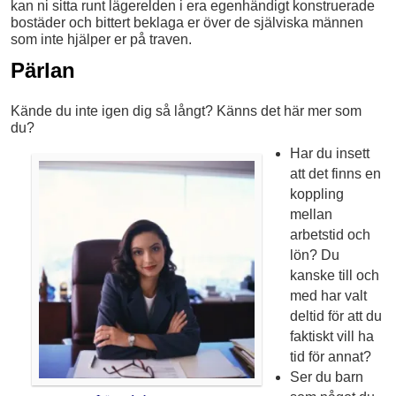
kan ni sitta runt lägerelden i era egenhändigt konstruerade
bostäder och bittert beklaga er över de själviska männen
som inte hjälper er på traven.
Pärlan
Kände du inte igen dig så långt? Känns det här mer som
du?
Har du insett
att det finns en
koppling
mellan
arbetstid och
lön? Du
kanske till och
med har valt
deltid för att du
faktiskt vill ha
tid för annat?
Ser du barn