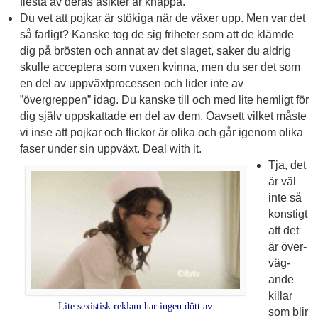
flesta av deras åsikter är knäppa.
Du vet att pojkar är stökiga när de växer upp. Men var det
så farligt? Kanske tog de sig friheter som att de klämde
dig på brösten och annat av det slaget, saker du aldrig
skulle acceptera som vuxen kvinna, men du ser det som
en del av uppväxtprocessen och lider inte av
”övergreppen” idag. Du kanske till och med lite hemligt för
dig själv uppskattade en del av dem. Oavsett vilket måste
vi inse att pojkar och flickor är olika och går igenom olika
faser under sin uppväxt. Deal with it.
Tja, det
är väl
inte så
konstigt
att det
är över­
väg­
ande
killar
Lite sexistisk reklam har ingen dött av
som blir