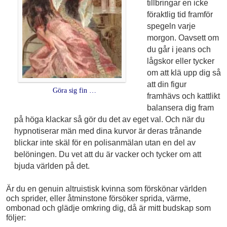
tillbringar en icke
föraktlig tid framför
spegeln varje
morgon. Oavsett om
du går i jeans och
lågskor eller tycker
om att klä upp dig så
att din figur
Göra sig fin …
framhävs och kattlikt
balansera dig fram
på höga klackar så gör du det av eget val. Och när du
hypnotiserar män med dina kurvor är deras trånande
blickar inte skäl för en polisanmälan utan en del av
belöningen. Du vet att du är vacker och tycker om att
bjuda världen på det.
Är du en genuin altruistisk kvinna som förskönar världen
och sprider, eller åtminstone försöker sprida, värme,
ombonad och glädje omkring dig, då är mitt budskap som
följer: