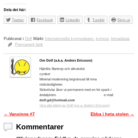
Dela det här:
Twitter
Facebook
LinkedIn
Tumblr
Skriv ut
Publicerat i
Dolf
Märkt
Internationella kvinnodagen
,
kvinnor
,
temadagar
Permanent länk
Om Dolf (a.k.a. Anders Ericsson)
Hjärtlös filantrop och altruistisk
cyniker
Minimal moderering begränsad till rena
nödvändigheter.
Skitstövlar åker ut permanent med en fet spark i
ändalykten. e-mail:
dolf.gd@hotmail.com
Visa alla inlägg av Dolf (a.k.a. Anders Ericsson)
←
Vansinne #7
Ebba i heta stolen
→
Inläggsnavigering
Kommentarer