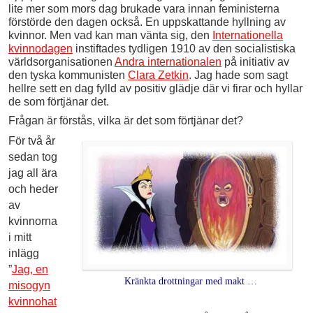
lite mer som mors dag brukade vara innan feministerna
förstörde den dagen också. En uppskattande hyllning av
kvinnor. Men vad kan man vänta sig, den
Internationella
kvinnodagen
instiftades tydligen 1910 av den socialistiska
världsorganisationen
Andra internationalen
på initiativ av
den tyska kommunisten
Clara Zetkin
. Jag hade som sagt
hellre sett en dag fylld av positiv glädje där vi firar och hyllar
de som förtjänar det.
Frågan är förstås, vilka är det som förtjänar det?
För två år
sedan tog
jag all ära
och heder
av
kvinnorna
i mitt
inlägg
”
Jag, en
Kränkta drottningar med makt …
misogyn
kvinnohat