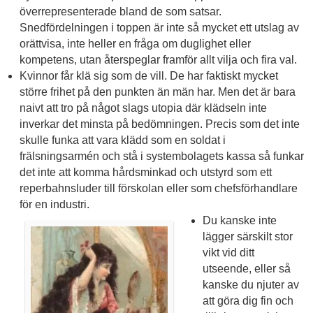
överrepresenterade bland de som satsar.
Snedfördelningen i toppen är inte så mycket ett utslag av
orättvisa, inte heller en fråga om duglighet eller
kompetens, utan återspeglar framför allt vilja och fira val.
Kvinnor får klä sig som de vill. De har faktiskt mycket
större frihet på den punkten än män har. Men det är bara
naivt att tro på något slags utopia där klädseln inte
inverkar det minsta på bedömningen. Precis som det inte
skulle funka att vara klädd som en soldat i
frälsningsarmén och stå i systembolagets kassa så funkar
det inte att komma hårdsminkad och utstyrd som ett
reperbahnsluder till förskolan eller som chefsförhandlare
för en industri.
Du kanske inte
lägger särskilt stor
vikt vid ditt
utseende, eller så
kanske du njuter av
att göra dig fin och