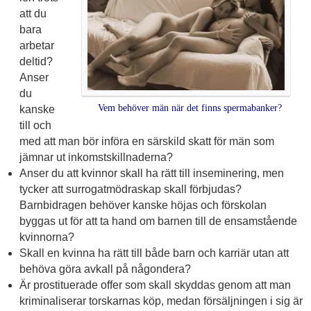
att du
bara
arbetar
deltid?
Anser
du
Vem behöver män när det finns spermabanker?
kanske
till och
med att man bör införa en särskild skatt för män som
jämnar ut inkomstskillnaderna?
Anser du att kvinnor skall ha rätt till inseminering, men
tycker att surrogatmödraskap skall förbjudas?
Barnbidragen behöver kanske höjas och förskolan
byggas ut för att ta hand om barnen till de ensamstående
kvinnorna?
Skall en kvinna ha rätt till både barn och karriär utan att
behöva göra avkall på någondera?
Är prostituerade offer som skall skyddas genom att man
kriminaliserar torskarnas köp, medan försäljningen i sig är