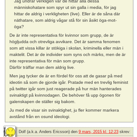
Jag undrar verkligen var de hittar alla dessa
människohatare som spyr ut sin galla i media, för jag
hittar de aldrig i verkligheten (live). Eller är de såna där
näthatare, som aldrig vågar stå för sin åsikt öga-mot-
öga?
De är inte representativa för kvinnor som grupp, de är
högljudda och otrevliga avvikare. Det är samma fenomen
som att vissa killar är stökiga i skolan, kriminella eller män i
maktelit. Det är de individer som syns och märks, men de är
inte representativa för män som grupp.
Därför träffar man dem aldrig live.
Men jag tycker de är en fördel för oss att de gasar på med
ideotin så som de gjorde igår. Pratade med en trevlig feminist
på twitter igår som just reagerade på hur män hanterades
svinaktigt på kvinnodagen. De behöver få upp ögonen för
galenskapen de ställer sig bakom.
Ju med de visar sin svinaktighet, ju fler kommer markera
avstånd från en osund ideologi.
Dolf (a.k.a. Anders Ericsson)
den
9 mars, 2015 kl. 12:23
skrev: