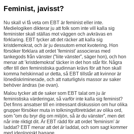
Feminist, javisst?
Nu skall vi få veta om EBT är feminist eller inte.
Medielogiken dikterar ju att folk som inte vill kalla sig
feminister skall ställas mot väggen och avkrävas en
förklaring. EBT tycker att det räcker att kalla sig
kristdemokrat, och är ju dessutom emot kvotering. Hon
försöker förklara att ordet ’feminist’ associeras med
tankegods från vänster (”liite vänster”, säger hon), och hon
menar att ’kristdemokrat’ täcker in det hon står för. Några
offer till den feministiska gudinnan krävs för att hon skall
komma helskinnad ur detta, så EBT tillstår att kvinnor är
lönediskriminerade, och att naturligtvis massor av saker
behöver ändras (se ovan).
Malou tycker att de saker som EBT talat om ju är
feministiska värderingar, så varför inte kalla sig feminist?
Det finns ansatser till en intressant diskussion om hur olika
grupper försöker muta in tolkningsföreträdet av olika ord,
som ”om du bryr dig om miljön, så är du vänster”, men det
når inte riktigt dit. Är EBT rädd för att ordet ’feminism’ är
laddat? EBT menar att det
är
laddat, och som sagt kommer
med ideologiskt bagage.