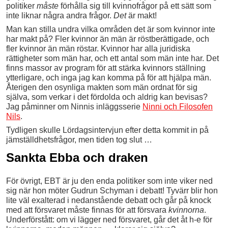
politiker
måste
förhålla sig till kvinnofrågor på ett sätt som
inte liknar några andra frågor.
Det
är makt!
Man kan stilla undra vilka områden det är som kvinnor inte
har makt på? Fler kvinnor än män är röstberättigade, och
fler kvinnor än män röstar. Kvinnor har alla juridiska
rättigheter som män har, och ett antal som män inte har. Det
finns massor av program för att stärka kvinnors ställning
ytterligare, och inga jag kan komma på för att hjälpa män.
Återigen den osynliga makten som män ordnat för sig
själva, som verkar i det fördolda och aldrig kan bevisas?
Jag påminner om Ninnis inläggsserie
Ninni och Filosofen
Nils
.
Tydligen skulle Lördagsintervjun efter detta kommit in på
jämställdhetsfrågor, men tiden tog slut …
Sankta Ebba och draken
För övrigt, EBT är ju den enda politiker som inte viker ned
sig när hon möter Gudrun Schyman i debatt! Tyvärr blir hon
lite väl exalterad i nedanstående debatt och går på knock
med att försvaret måste finnas för att försvara
kvinnorna
.
Underförstått: om vi lägger ned försvaret, går det åt h-e för