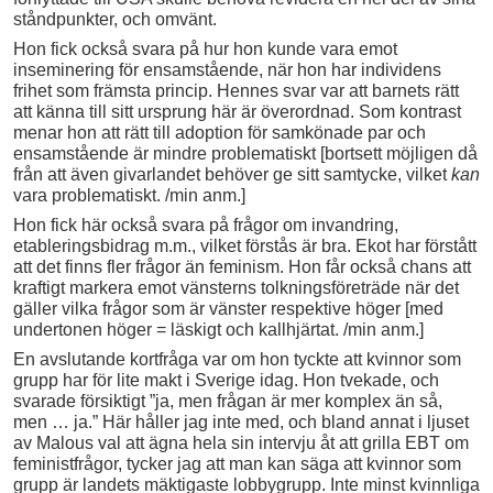
ståndpunkter, och omvänt.
Hon fick också svara på hur hon kunde vara emot
inseminering för ensamstående, när hon har individens
frihet som främsta princip. Hennes svar var att barnets rätt
att känna till sitt ursprung här är överordnad. Som kontrast
menar hon att rätt till adoption för samkönade par och
ensamstående är mindre problematiskt [bortsett möjligen då
från att även givarlandet behöver ge sitt samtycke, vilket
kan
vara problematiskt. /min anm.]
Hon fick här också svara på frågor om invandring,
etableringsbidrag m.m., vilket förstås är bra. Ekot har förstått
att det finns fler frågor än feminism. Hon får också chans att
kraftigt markera emot vänsterns tolkningsföreträde när det
gäller vilka frågor som är vänster respektive höger [med
undertonen höger = läskigt och kallhjärtat. /min anm.]
En avslutande kortfråga var om hon tyckte att kvinnor som
grupp har för lite makt i Sverige idag. Hon tvekade, och
svarade försiktigt ”ja, men frågan är mer komplex än så,
men … ja.” Här håller jag inte med, och bland annat i ljuset
av Malous val att ägna hela sin intervju åt att grilla EBT om
feministfrågor, tycker jag att man kan säga att kvinnor som
grupp är landets mäktigaste lobbygrupp. Inte minst kvinnliga