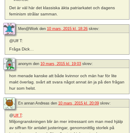
Det är väl här det klassiska äkta patriarkatet och dagens
feminism strålar samman.
Men@Work
den
10 mars, 2015 kl. 18:26
skrev:
@Ulf T:
Fråga Dick…
anonym
den
10 mars, 2015 kl. 19:03
skrev:
hon menade kanske att både kvinnor och män har för lite
makt överlag. svårt att svara något annat än ja på den frågan
hur som helst.
En annan Andreas
den
10 mars, 2015 kl. 20:09
skrev:
@
Ulf T
:
Miljongranskningen blir än mer intressant om man med hjälp
av siffran för antalet justeringar, genomsnittlig storlek på