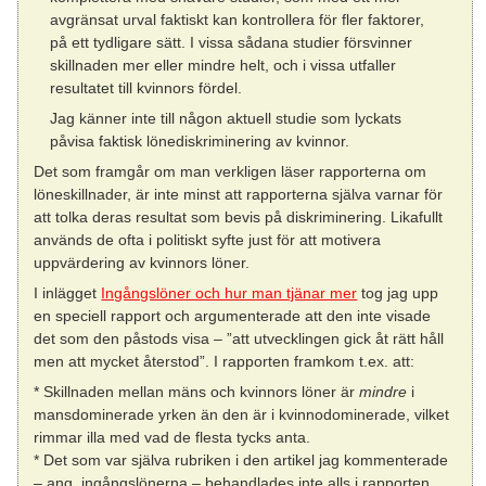
avgränsat urval faktiskt kan kontrollera för fler faktorer,
på ett tydligare sätt. I vissa sådana studier försvinner
skillnaden mer eller mindre helt, och i vissa utfaller
resultatet till kvinnors fördel.
Jag känner inte till någon aktuell studie som lyckats
påvisa faktisk lönediskriminering av kvinnor.
Det som framgår om man verkligen läser rapporterna om
löneskillnader, är inte minst att rapporterna själva varnar för
att tolka deras resultat som bevis på diskriminering. Likafullt
används de ofta i politiskt syfte just för att motivera
uppvärdering av kvinnors löner.
I inlägget
Ingångslöner och hur man tjänar mer
tog jag upp
en speciell rapport och argumenterade att den inte visade
det som den påstods visa – ”att utvecklingen gick åt rätt håll
men att mycket återstod”. I rapporten framkom t.ex. att:
* Skillnaden mellan mäns och kvinnors löner är
mindre
i
mansdominerade yrken än den är i kvinnodominerade, vilket
rimmar illa med vad de flesta tycks anta.
* Det som var själva rubriken i den artikel jag kommenterade
– ang. ingångslönerna – behandlades inte alls i rapporten.