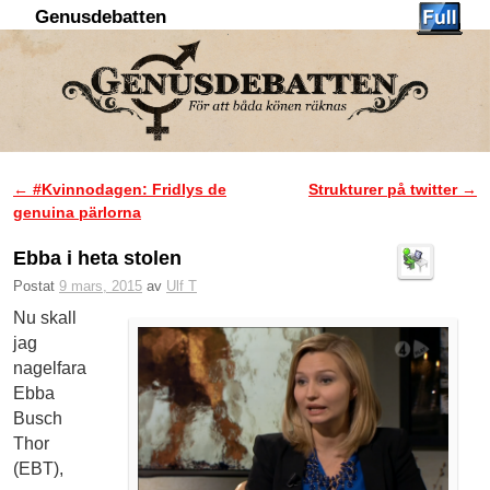
Genusdebatten
Hoppa till huvudinnehåll
Hoppa till sekundärt innehåll
←
#Kvinnodagen: Fridlys de
Strukturer på twitter
→
Inläggsnavigering
genuina pärlorna
Ebba i heta stolen
Postat
9 mars, 2015
av
Ulf T
Nu skall
jag
nagelfara
Ebba
Busch
Thor
(EBT),