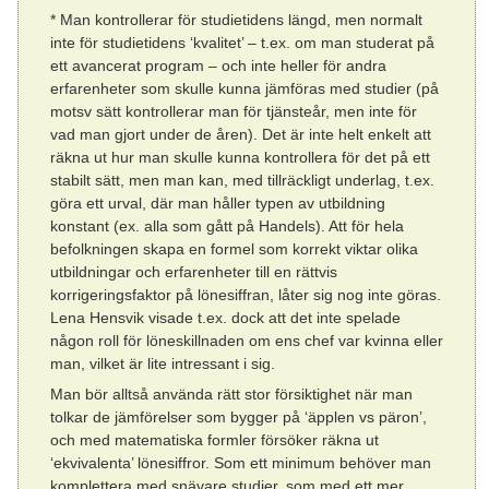
* Man kontrollerar för studietidens längd, men normalt
inte för studietidens ‘kvalitet’ – t.ex. om man studerat på
ett avancerat program – och inte heller för andra
erfarenheter som skulle kunna jämföras med studier (på
motsv sätt kontrollerar man för tjänsteår, men inte för
vad man gjort under de åren). Det är inte helt enkelt att
räkna ut hur man skulle kunna kontrollera för det på ett
stabilt sätt, men man kan, med tillräckligt underlag, t.ex.
göra ett urval, där man håller typen av utbildning
konstant (ex. alla som gått på Handels). Att för hela
befolkningen skapa en formel som korrekt viktar olika
utbildningar och erfarenheter till en rättvis
korrigeringsfaktor på lönesiffran, låter sig nog inte göras.
Lena Hensvik visade t.ex. dock att det inte spelade
någon roll för löneskillnaden om ens chef var kvinna eller
man, vilket är lite intressant i sig.
Man bör alltså använda rätt stor försiktighet när man
tolkar de jämförelser som bygger på ‘äpplen vs päron’,
och med matematiska formler försöker räkna ut
‘ekvivalenta’ lönesiffror. Som ett minimum behöver man
komplettera med snävare studier, som med ett mer