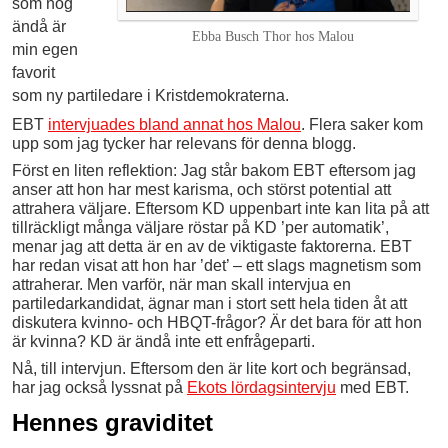
som nog
ändå är
Ebba Busch Thor hos Malou
min egen
favorit
som ny partiledare i Kristdemokraterna.
EBT
intervjuades bland annat hos Malou
. Flera saker kom
upp som jag tycker har relevans för denna blogg.
Först en liten reflektion: Jag står bakom EBT eftersom jag
anser att hon har mest karisma, och störst potential att
attrahera väljare. Eftersom KD uppenbart inte kan lita på att
tillräckligt många väljare röstar på KD ’per automatik’,
menar jag att detta är en av de viktigaste faktorerna. EBT
har redan visat att hon har ’det’ – ett slags magnetism som
attraherar. Men varför, när man skall intervjua en
partiledarkandidat, ägnar man i stort sett hela tiden åt att
diskutera kvinno- och HBQT-frågor? Är det bara för att hon
är kvinna? KD är ändå inte ett enfrågeparti.
Nå, till intervjun. Eftersom den är lite kort och begränsad,
har jag också lyssnat på
Ekots lördagsintervju
med EBT.
Hennes graviditet