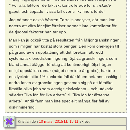
* För alla faktorer de faktiskt kontrollerade för
minskade
gapet, och tippade i vissa fall över till kvinnors fördel.
Jag nämnde också Warren Farrells analyser, där man kan
notera att våra lönejämförelser normalt inte kontrollerar för
de tjugotal faktorer han tar upp.
Man kan ju också titta på resultaten från Miljongranskningen,
som rimligen har kostat stora pengar. Den kom onekligen till
på grund av en uppfattning att det förekom utbredd
systematisk lönediskrimingering. Själva granskningen, som
bland annat ålägger företag att kontinuerligt följa frågan
enligt uppställda ramar (något som inte är gratis), har inte
ens lyckats hitta 1% konkreta fall där lönen befanns osaklig. I
andra fasen av granskningen gav man sig på att försöka
likställa olika jobb som
ansågs
ekvivalenta – och utökade
således ”lika lön för lika arbete” till ”lika lön för
liknande
arbete”. Ändå fann man inte speciellt många fler fall av
diskriminering.
Kristian
den
10 mars, 2015 kl. 13:11
skrev: