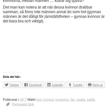
kvinnorna, medan männen … klarar sig själva?
Det man kan notera är att när dessa kvinnor drabbar
samman, så finns inte männen annat än som hot (gynnas
männen är det dåligt för jämställdheten – gynnas kvinnor är
det bara bra och viktigt).
Dela det här:
Twitter
Facebook
LinkedIn
Tumblr
Skriv ut
Publicerat i
Ulf T
Märkt
kön
,
kvinnor
,
kvotering
,
lön
,
media
,
politik
Permanent länk