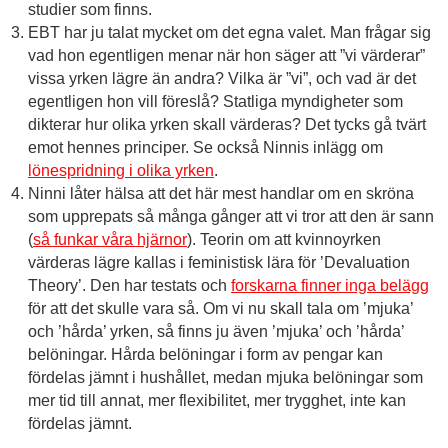
studier som finns.
EBT har ju talat mycket om det egna valet. Man frågar sig
vad hon egentligen menar när hon säger att ”vi värderar”
vissa yrken lägre än andra? Vilka är ”vi”, och vad är det
egentligen hon vill föreslå? Statliga myndigheter som
dikterar hur olika yrken skall värderas? Det tycks gå tvärt
emot hennes principer. Se också Ninnis inlägg om
lönespridning i olika yrken
.
Ninni låter hälsa att det här mest handlar om en skröna
som upprepats så många gånger att vi tror att den är sann
(
så funkar våra hjärnor
). Teorin om att kvinnoyrken
värderas lägre kallas i feministisk lära för ’Devaluation
Theory’. Den har testats och
forskarna finner inga belägg
för att det skulle vara så. Om vi nu skall tala om ’mjuka’
och ’hårda’ yrken, så finns ju även ’mjuka’ och ’hårda’
belöningar. Hårda belöningar i form av pengar kan
fördelas jämnt i hushållet, medan mjuka belöningar som
mer tid till annat, mer flexibilitet, mer trygghet, inte kan
fördelas jämnt.