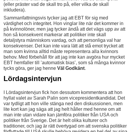
(eller präster vad de skall tro på, eller vilka de skall
inkludera).
Sammanfattningsvis tycker jag att EBT för sig med
värdighet och integritet. Hon vinglar lite när det kommer in
på kvinnolöner, men jag tycker ändå att det vägs upp av att
hon så konsekvent markerar att politiker inte skall
detaljstyra människors vardag, och att personliga val har
konsekvenser. Det kan inte vara lätt att stå emot trycket att
man som kvinna alltid måste representera alla kvinnors
behov. Med förbehåll för att jag inte kan avgöra hur mycket
EBT hemfaller till ’automatisk bias’, som så många kvinnor
tycks göra, ger jag henne
Väl Godkänt
.
Lördagsintervjun
I Lördagsintervjun fick hon dessutom kommentera att hon
hyllat valet av Sarah Palin som vicepresidentkandidat. Det
var tydligt att hon ville stänga ned den diskussionen, men
lite kort kan jag säga att jag helt håller med henne om att
man inte utan vidare kan jämföra politiker från USA och
politiker från Sverige. Det är helt olika kulturer och
traditioner, och jag är rätt övertygad om att svenska politiker
förflyttade till USA skulle behöva revidera en hel del av sina