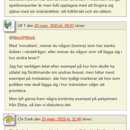
sjuklöverpartier är man fullt upptagna med att förgöra sig
själva med sin inskränkthet, sitt folkförakt och sin elitism.
Ulf T
den
10 mars, 2015 kl. 09:07
skrev:
@
Men@Work
:
Med ’moraltant’, menar du någon (kvinna) som har starka
åsikter i värdefrågor, eller menar du någon som vill lägga sig i
hur andra lever?
Jag har verkligen letat efter exempel på hur hon skulle ha
uttalat sig fördömande om andras livsval, men hittar mest
exempel på motsatsen: där hon tydligt markerar att hon som
politiker inte skall lägga sig i hur människor väljer att
prioritera.
Men lyft gärna fram några konkreta exempel på pekpinneri
från Ebba, så kan vi diskutera det.
Chr Ewrk
den
10 mars, 2015 kl. 11:49
skrev: