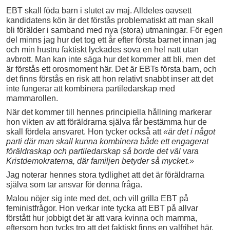
EBT skall föda barn i slutet av maj. Alldeles oavsett
kandidatens kön är det förstås problematiskt att man skall
bli förälder i samband med nya (stora) utmaningar. För egen
del minns jag hur det tog ett år efter första barnet innan jag
och min hustru faktiskt lyckades sova en hel natt utan
avbrott. Man kan inte säga hur det kommer att bli, men det
är förstås ett orosmoment här. Det är EBTs första barn, och
det finns förstås en risk att hon relativt snabbt inser att det
inte fungerar att kombinera partiledarskap med
mammarollen.
När det kommer till hennes principiella hållning markerar
hon vikten av att föräldrarna själva får bestämma hur de
skall fördela ansvaret. Hon tycker också att
«är det i något
parti där man skall kunna kombinera både ett engagerat
föräldraskap och partiledarskap så borde det väl vara
Kristdemokraterna, där familjen betyder så mycket.»
Jag noterar hennes stora tydlighet att det är föräldrarna
själva som tar ansvar för denna fråga.
Malou nöjer sig inte med det, och vill grilla EBT på
feministfrågor. Hon verkar inte tycka att EBT på allvar
förstått hur jobbigt det är att vara kvinna och mamma,
eftersom hon tycks tro att det faktiskt finns en valfrihet här.