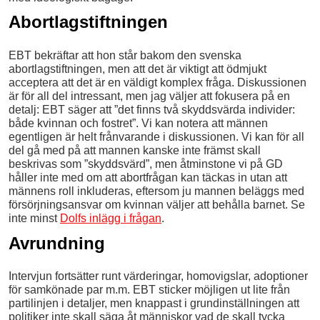
Abortlagstiftningen
EBT bekräftar att hon står bakom den svenska
abortlagstiftningen, men att det är viktigt att ödmjukt
acceptera att det är en väldigt komplex fråga. Diskussionen
är för all del intressant, men jag väljer att fokusera på en
detalj: EBT säger att ”det finns två skyddsvärda individer:
både kvinnan och fostret”. Vi kan notera att männen
egentligen är helt frånvarande i diskussionen. Vi kan för all
del gå med på att mannen kanske inte främst skall
beskrivas som ”skyddsvärd”, men åtminstone vi på GD
håller inte med om att abortfrågan kan täckas in utan att
männens roll inkluderas, eftersom ju mannen beläggs med
försörjningsansvar om kvinnan väljer att behålla barnet. Se
inte minst
Dolfs inlägg i frågan
.
Avrundning
Intervjun fortsätter runt värderingar, homovigslar, adoptioner
för samkönade par m.m. EBT sticker möjligen ut lite från
partilinjen i detaljer, men knappast i grundinställningen att
politiker inte skall säga åt människor vad de skall tycka