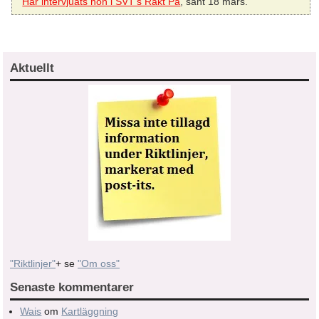
Här intervjuats hon i SVT’s Rakt På
, sänt 18 mars.
Aktuellt
"Riktlinjer"
+ se
"Om oss"
Senaste kommentarer
Wais
om
Kartläggning