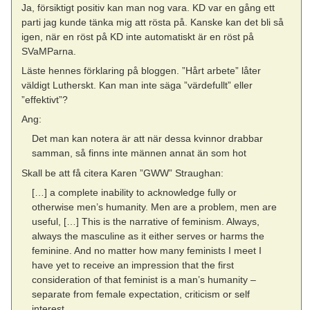
Ja, försiktigt positiv kan man nog vara. KD var en gång ett
parti jag kunde tänka mig att rösta på. Kanske kan det bli så
igen, när en röst på KD inte automatiskt är en röst på
SVaMParna.
Läste hennes förklaring på bloggen. ”Hårt arbete” låter
väldigt Lutherskt. Kan man inte säga ”värdefullt” eller
”effektivt”?
Ang:
Det man kan notera är att när dessa kvinnor drabbar
samman, så finns inte männen annat än som hot
Skall be att få citera Karen ”GWW” Straughan:
[…] a complete inability to acknowledge fully or
otherwise men’s humanity. Men are a problem, men are
useful, […] This is the narrative of feminism. Always,
always the masculine as it either serves or harms the
feminine. And no matter how many feminists I meet I
have yet to receive an impression that the first
consideration of that feminist is a man’s humanity –
separate from female expectation, criticism or self
interest.