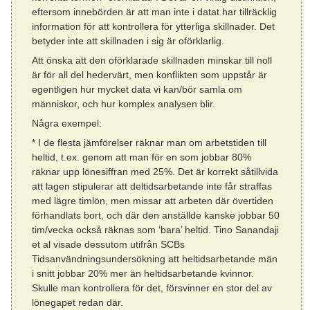
eftersom innebörden är att man inte i datat har tillräcklig
information för att kontrollera för ytterliga skillnader. Det
betyder inte att skillnaden i sig är oförklarlig.
Att önska att den oförklarade skillnaden minskar till noll
är för all del hedervärt, men konflikten som uppstår är
egentligen hur mycket data vi kan/bör samla om
människor, och hur komplex analysen blir.
Några exempel:
* I de flesta jämförelser räknar man om arbetstiden till
heltid, t.ex. genom att man för en som jobbar 80%
räknar upp lönesiffran med 25%. Det är korrekt såtillvida
att lagen stipulerar att deltidsarbetande inte får straffas
med lägre timlön, men missar att arbeten där övertiden
förhandlats bort, och där den anställde kanske jobbar 50
tim/vecka också räknas som ‘bara’ heltid. Tino Sanandaji
et al visade dessutom utifrån SCBs
Tidsanvändningsundersökning att heltidsarbetande män
i snitt jobbar 20% mer än heltidsarbetande kvinnor.
Skulle man kontrollera för det, försvinner en stor del av
lönegapet redan där.