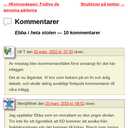
←
#Kvinnodagen: Fridlys de
Strukturer på twitter
→
Inläggsnavigering
genuina pärlorna
Kommentarer
Ebba i heta stolen
— 10 kommentarer
Ulf T
den
10 mars, 2015 kl. 07:33
skrev:
Av misstag blev kommentarsfältet först avstängt för det här
inlägget.
Det är nu åtgärdat. Vi tror som bekant på en fri och ärlig
debatt, och skulle aldrig avsiktligt förbjuda kommentarer till
våra inlägg.
Men@Work
den
10 mars, 2015 kl. 08:52
skrev:
Jag uppfattar Ebba som en moraltant av den yngre skolan.
Tro inte för ett ögonblick att KD kommer att avvika från
åsiktskorridoren när det kommer till kritan. Precis som övriga