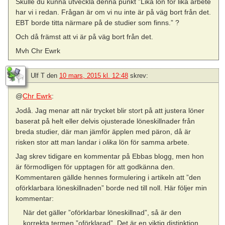
Skulle du kunna utveckla denna punkt ”Lika lön för lika arbete
har vi i redan. Frågan är om vi nu inte är på väg bort från det.
EBT borde titta närmare på de studier som finns.” ?
Och då främst att vi är på väg bort från det.
Mvh Chr Ewrk
Ulf T
den
10 mars, 2015 kl. 12:48
skrev:
@
Chr Ewrk
:
Jodå. Jag menar att när trycket blir stort på att justera löner
baserat på helt eller delvis ojusterade löneskillnader från
breda studier, där man jämför äpplen med päron, då är
risken stor att man landar i
olika
lön för samma arbete.
Jag skrev tidigare en kommentar på Ebbas blogg, men hon
är förmodligen för upptagen för att godkänna den.
Kommentaren gällde hennes formulering i artikeln att ”den
oförklarbara löneskillnaden” borde ned till noll. Här följer min
kommentar:
När det gäller ”oförklarbar löneskillnad”, så är den
korrekta termen ”oförklarad”. Det är en viktig distinktion,