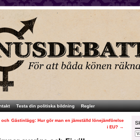
ntakt
Testa din politiska bildning
Regler
e och
Gästinlägg: Hur gör man en jämställd lönejämförelse
S
i EU?
→