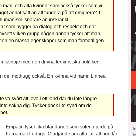
vi män, och alla kvinnor som också tycker som vi,
got annat sätt än att fundera på att emigrera? T
ör humanism, snarare än inskränkt
ar som bygger på dialog och respekt och där
oavsett vilken grupp någon annan tycker att man
iver en en massa egenskaper som man förmodligen
ett missnöje med den drivna feministska politiken.
ir en del mothugg också. En kvinna vid namn Linnea
va svårt att leva i ett land där du inte längre
 inte sakna dig. Tycker dock lite synd om de
het.
Empatin lyser lika bländande som solen gjorde på
I
Färöarna i fredags. Glädjande är i alla fall att hon får
k