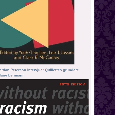
ordan Peterson intervjuar Quillettes grundare
laire Lehmann