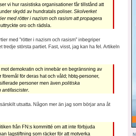
 vi hur rasistiska organisationer får tillstånd att
 under skydd av hundratals poliser.
Skolverket
artier med rötter i nazism och rasism att propagera
 uttryckte oro och rädsla.
rtier med ”rötter i nazism och rasism” inbegriper
edje största partiet. Fast, visst, jag kan ha fel. Artikeln
hot mot demokratin och innebär en begränsning av
r föremål för deras hat och våld; hbtq-personer,
rasifierade personer men även
politiska
 antifascister
.
särskilt utsatta. Någon mer än jag som börjar ana åt
ritiken från FN:s kommitté om att inte förbjuda
nan lagstiftning som räcker för att motverka
N