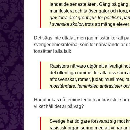
landet de senaste åren. Gång på gång ser
manifestera och ta över gator och torg,
gav förra året grönt ljus för politiska p
i svenska skolor
, trots att många elever
Det sägs inte uttalat, men jag misstänker att pa
sverigedemokraterna, som för närvarande är det tr
fortsätter i alla fall:
Rasisters närvaro utgör ett allvarligt 
det offentliga rummet för alla oss som ä
afrosvenskar, romer, judar, muslimer, 
motståndare; feminister, antirasister och
Här utpekas då feminister och antirasister som 
vilket håll det är på väg?
Sverige har tidigare försvarat sig mot k
rasistisk organisering med att vi har an