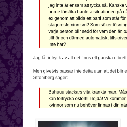
jag inte är ensam att tycka så. Kanske 
borde försöka hantera situationen på nå
ex genom att bilda ett parti som står f
slagordsfeminnism? Som söker lösning
varje person blir sedd för vem den är, 
tillhör och därmed automatiskt tillskr
inte har?
Jag får intryck av att det finns ett ganska utbr
Men givetvis passar inte detta utan att det bl
Strömberg säger:
Buhuuu stackars vita kränkta man. Måste 
kan förtrycka ostört!! Hejdå! Vi kommer
kvinnor som nu behöver finnas i din när