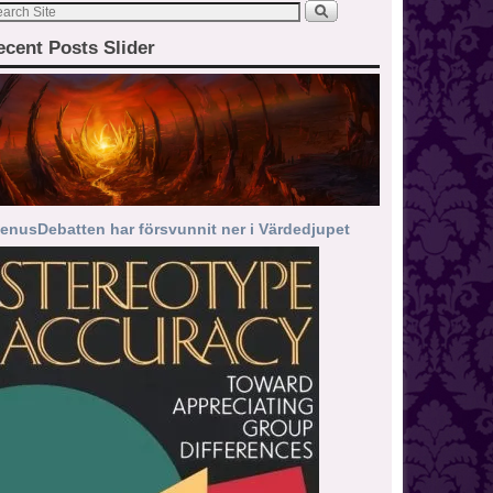
ecent Posts Slider
enusDebatten har försvunnit ner i Värdedjupet