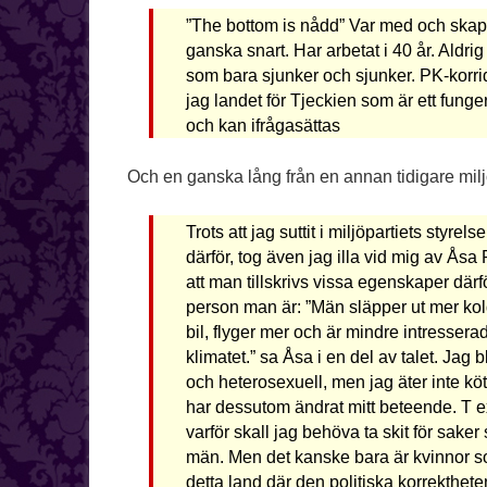
”The bottom is nådd” Var med och skapa
ganska snart. Har arbetat i 40 år. Aldri
som bara sjunker och sjunker. PK-korri
jag landet för Tjeckien som är ett fu
och kan ifrågasättas
Och en ganska lång från en annan tidigare mil
Trots att jag suttit i miljöpartiets styrel
därför, tog även jag illa vid mig av Ås
att man tillskrivs vissa egenskaper därfö
person man är: ”Män släpper ut mer kold
bil, flyger mer och är mindre intresserad
klimatet.” sa Åsa i en del av talet. Jag
och heterosexuell, men jag äter inte kött,
har dessutom ändrat mitt beteende. T ex
varför skall jag behöva ta skit för saker
män. Men det kanske bara är kvinnor so
detta land där den politiska korrekthete