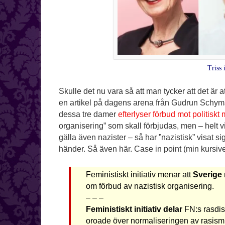
Triss 
Skulle det nu vara så att man tycker att det är
en artikel på dagens arena från Gudrun Schym
dessa tre damer
efterlyser förbud mot politiskt
organisering” som skall förbjudas, men – helt v
gälla även nazister – så har ”nazistisk” visat si
händer. Så även här. Case in point (min kursive
Feministiskt initiativ menar att
Sverige
om förbud av nazistisk organisering.
– – –
Feministiskt initiativ delar
FN:s rasdis
oroade över normaliseringen av rasism,