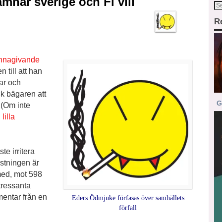
ämnar sverige och Fi vill
R
ännagivande
 till att han
mar och
k bägaren att
G
 (Om inte
lilla
te irritera
stningen är
 med, mot 598
tressanta
mentar från en
Eders Ödmjuke förfasas över samhällets
förfall