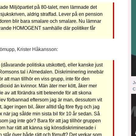
de Miljöpartiet på 80-talet, men lämnade det
g sjukskriven, aldrig straffad. Lever på en pension
doren blir bara smalare och smalare. Nu lämnar
ngerande HOMOGENT samhälle där politiker får
jömupp, Krister Håkansson:
se (dåvarande politiska utskottet), eller kanske just
a Romsons tal i Almedalen. Diskriminering innebär
r att man tillhör en viss grupp, inte för den
J
ioxid än kvinnor. Män äter mer kött, åker mer
C
e av att förändra sitt beteende för att skona
 blev förbannad eftersom jag är man, dessutom vit
 äger ingen bil, åker alltid tåg före flyg och jag
 när jag sålde min sista bil för 10 år sedan. Så
 som jag inte gör? Bara för att jag tillhör gruppen
m har rätt att känna sig könsdiskriminerade i
n står över både rätt och förnuft? Det verkar som