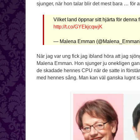
sjunger, när hon talar blir det mest bara … för a
Vilket land öppnar sitt hjärta för denna 
http://t.co/GYEkjcqwjK
— Malena Ernman (@Malena_Ernman
När jag var ung fick jag ibland höra att jag sj
Malena Ernman. Hon sjunger ju onekligen gansk
de skadade hennes CPU när de satte in förstärka
med hennes sång. Man kan väl ganska lugnt säg