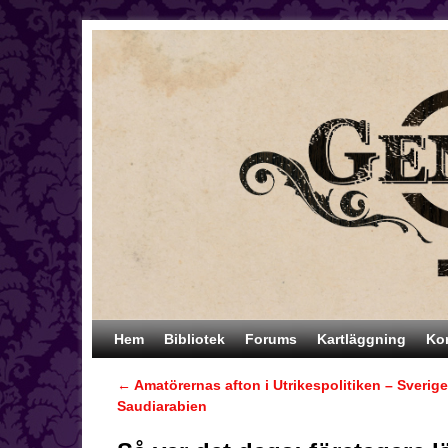
Hoppa till huvudinnehåll
Hoppa till sekundärt innehåll
Hem
Bibliotek
Forums
Kartläggning
Ko
←
Amatörernas afton i Utrikespolitiken – Sverig
Inläggsnavigering
Saudiarabien