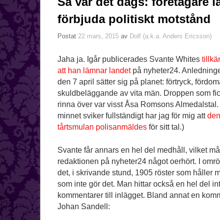
Så var det dags: företagare l
förbjuda politiskt motstånd
Postat
22 mars, 2015
av
Dolf (a.k.a. Anders Ericsson)
Jaha ja. Igår publicerades Svante Whites
tillk
att han lämnar landet
på nyheter24. Anledningen
den 7 april sätter sig på planet: förtryck, fördo
skuldbeläggande av vita män. Droppen som fic
rinna över var visst Åsa Romsons Almedalstal.
minnet sviker fullständigt har jag för mig att
den 
tårtsmulan polisanmäldes
för sitt tal.)
Svante får annars en hel del medhåll, vilket mås
redaktionen på nyheter24 något oerhört. I omrö
det, i skrivande stund, 1905 röster som håller
som inte gör det. Man hittar också en hel del in
kommentarer till inlägget. Bland annat en kom
Johan Sandell: