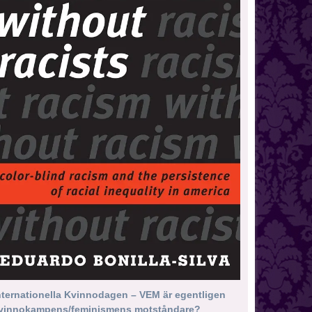
nternationella Kvinnodagen – VEM är egentligen
vinnokampens/feminismens motståndare?