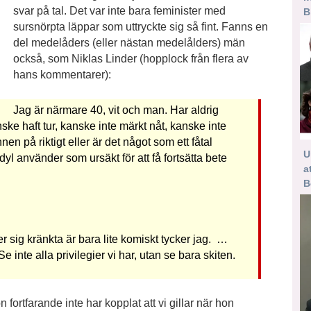
svar på tal. Det var inte bara feminister med
B
sursnörpta läppar som uttryckte sig så fint. Fanns en
del medelåders (eller nästan medelålders) män
också, som Niklas Linder (hopplock från flera av
hans kommentarer):
Jag är närmare 40, vit och man. Har aldrig
ske haft tur, kanske inte märkt nåt, kanske inte
nen på riktigt eller är det något som ett fåtal
U
 dyl använder som ursäkt för att få fortsätta bete
a
B
er sig kränkta är bara lite komiskt tycker jag. …
e inte alla privilegier vi har, utan se bara skiten.
fortfarande inte har kopplat att vi gillar när hon