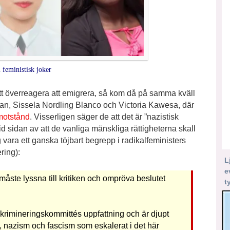
i feministisk joker
 att överreagera att emigrera, så kom då på samma kväll
an, Sissela Nordling Blanco och Victoria Kawesa, där
 motstånd
. Visserligen säger de att det är ”nazistisk
id sidan av att de vanliga mänskliga rättigheterna skall
g vara ett ganska töjbart begrepp i radikalfeministers
ring):
L
e
måste lyssna till kritiken och ompröva beslutet
t
krimineringskommittés uppfattning och är djupt
 nazism och fascism som eskalerat i det här