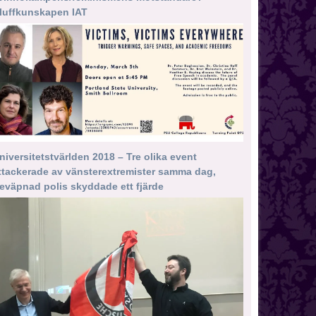
luffkunskapen IAT
niversitetstvärlden 2018 – Tre olika event
ttackerade av vänsterextremister samma dag,
eväpnad polis skyddade ett fjärde