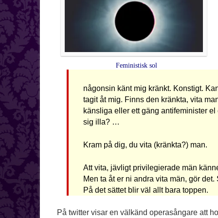
Feministisk sol
någonsin känt mig kränkt. Konstigt. Kan
tagit åt mig. Finns den kränkta, vita man
känsliga eller ett gäng antifeminister el
sig illa? …
Kram på dig, du vita (kränkta?) man.
Att vita, jävligt privilegierade män känn
Men ta åt er ni andra vita män, gör det. S
På det sättet blir väl allt bara toppen.
På twitter visar en välkänd operasångare att hon 