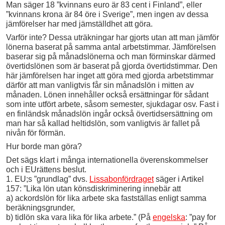
Man säger 18 ”kvinnans euro är 83 cent i Finland”, eller
”kvinnans krona är 84 öre i Sverige”, men ingen av dessa
jämförelser har med jämställdhet att göra.
Varför inte? Dessa uträkningar har gjorts utan att man jämför
lönerna baserat på samma antal arbetstimmar. Jämförelsen
baserar sig på månadslönerna och man förminskar därmed
övertidslönen som är baserat på gjorda övertidstimmar. Den
här jämförelsen har inget att göra med gjorda arbetstimmar
därför att man vanligtvis får sin månadslön i mitten av
månaden. Lönen innehåller också ersättningar för sådant
som inte utfört arbete, såsom semester, sjukdagar osv. Fast i
en finländsk månadslön ingår också övertidsersättning om
man har så kallad heltidslön, som vanligtvis är fallet på
nivån för förmän.
Hur borde man göra?
Det sägs klart i många internationella överenskommelser
och i EUrättens beslut.
1. EU;s ”grundlag” dvs.
Lissabonfördraget
säger i Artikel
157: ”Lika lön utan könsdiskriminering innebär att
a) ackordslön för lika arbete ska fastställas enligt samma
beräkningsgrunder,
b) tidlön ska vara lika för lika arbete.” (På
engelska
: ”pay for