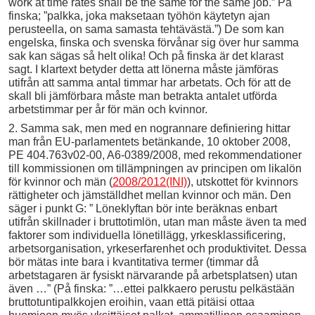
work at time rates shall be the same for the same job.” På
finska; ”palkka, joka maksetaan työhön käytetyn ajan
perusteella, on sama samasta tehtävästä.”) De som kan
engelska, finska och svenska förvånar sig över hur samma
sak kan sägas så helt olika! Och på finska är det klarast
sagt. I klartext betyder detta att lönerna måste jämföras
utifrån att samma antal timmar har arbetats. Och för att de
skall bli jämförbara måste man betrakta antalet utförda
arbetstimmar per år för män och kvinnor.
2. Samma sak, men med en nogrannare definiering hittar
man från EU-parlamentets betänkande, 10 oktober 2008,
PE 404.763v02-00, A6-0389/2008, med rekommendationer
till kommissionen om tillämpningen av principen om likalön
för kvinnor och män (
2008/2012(INI)
), utskottet för kvinnors
rättigheter och jämställdhet mellan kvinnor och män. Den
säger i punkt G: ” Löneklyftan bör inte beräknas enbart
utifrån skillnader i bruttotimlön, utan man måste även ta med
faktorer som individuella lönetillägg, yrkesklassificering,
arbetsorganisation, yrkeserfarenhet och produktivitet. Dessa
bör mätas inte bara i kvantitativa termer (timmar då
arbetstagaren är fysiskt närvarande på arbetsplatsen) utan
även …” (På finska: ”…ettei palkkaero perustu pelkästään
bruttotuntipalkkojen eroihin, vaan että pitäisi ottaa