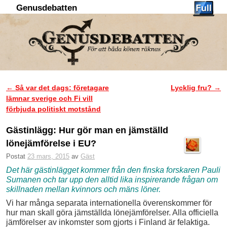
Genusdebatten
Hoppa till huvudinnehåll
Hoppa till sekundärt innehåll
←
Så var det dags: företagare
Lycklig fru?
→
Inläggsnavigering
lämnar sverige och Fi vill
förbjuda politiskt motstånd
Gästinlägg: Hur gör man en jämställd
lönejämförelse i EU?
Postat
23 mars, 2015
av
Gäst
Det här gästinlägget kommer från den finska forskaren Pauli
Sumanen och tar upp den alltid lika inspirerande frågan om
skillnaden mellan kvinnors och mäns löner.
Vi har många separata internationella överenskommer för
hur man skall göra jämställda lönejämförelser. Alla officiella
jämförelser av inkomster som gjorts i Finland är felaktiga.