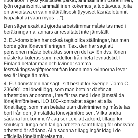
huomioon myös yksittäiset palkat, ammatillinen osaaminen,
työn organisointi, ammatillinen kokemus ja tuottavuus, joita
on arvioitava ei vain määrällisesti (fyysiset läsnäolotunnit
työpaikalla) vaan myös …”).
Den säger exakt att gjorda arbetstimmar måste tas med i
beräkningarna, annars är resultatet inte jämställt.
3. EU-domstolen har också tagit olika ställningar, hur man
borde göra löneverifieringen. T.ex. den har sagt att
pensionen måste betraktas som en del av lön dvs. lönen
måste kalkuleras som medellön från hela levnadstid. I
Finland betalar män och kvinnor samma
fösrsäkringsavgiftprocent från lönen men kvinnorna lever
sex år länge än män.
4. EU-domstolen har sagt i sitt beslut för Sverige ”Jämo C-
236/98”, att lönetillägg, som man betalar därför att
arbetstiden är onormal, inte får tas med i den jämställda
lönejämförelsen. ILO 100–kontraktet säger att alla
lönetillägg, som man betalar utan diskriminering måste tas
bort från den jämställda lönevjämförelsen. Vilka andra
sådana förekommer? Jag ser t.ex. att ackord, tillägg för
smutsiga, tunga och farliga arbeten samt tillägg för obekväm
arbetstid är sådana. Alla sådana tillägg ingår idag i de
officiella lönejämförelserna.