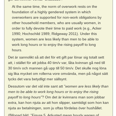
At the same time, the norm of overwork rests on the
foundation of a highly gendered system in which
overworkers are supported for non-work obligations by
other household members, who are usually women, in
order to fully devote their time to paid work (e.g., Acker
1990; Hochschild 1989; Ridgeway 2011). Under this
system, women are less likely than men to be able to
work long hours or to enjoy the rising payoff to long
hours.
Det är sannolikt så att det för ett gift par lönar sig totalt sett
att, i stället för att jobba 40 tim/v var, låta kvinnan gå ned till
30 tim/v och mannen gå upp till 50 tim/v. Det skulle nog löna
sig lika mycket om rollerna vore omvända, men på något sätt
tycks det vara betydligt mer sällsynt.
Dessutom var det väl inte sant att
”women are less likely than
men to be able to work long hours or to enjoy the rising
payoff to long hours”
? Om det är kvinnans man som jobbar
extra, kan hon njuta av att hon slipper, samtidigt som hon kan
njuta av betalningen, som ju oftas fördelas över hushållet.
(Bifogad bild: ”Figure 5. Adjusted mean hourly wages of