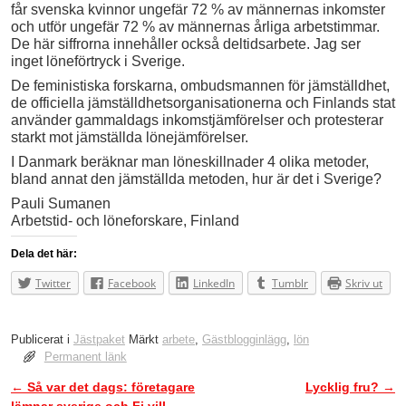
får svenska kvinnor ungefär 72 % av männernas inkomster
och utför ungefär 72 % av männernas årliga arbetstimmar.
De här siffrorna innehåller också deltidsarbete. Jag ser
inget löneförtryck i Sverige.
De feministiska forskarna, ombudsmannen för jämställdhet,
de officiella jämställdhetsorganisationerna och Finlands stat
använder gammaldags inkomstjämförelser och protesterar
starkt mot jämställda lönejämförelser.
I Danmark beräknar man löneskillnader 4 olika metoder,
bland annat den jämställda metoden, hur är det i Sverige?
Pauli Sumanen
Arbetstid- och löneforskare, Finland
Dela det här:
Twitter
Facebook
LinkedIn
Tumblr
Skriv ut
Publicerat i
Jästpaket
Märkt
arbete
,
Gästblogginlägg
,
lön
Permanent länk
←
Så var det dags: företagare
Lycklig fru?
→
Inläggsnavigering
lämnar sverige och Fi vill