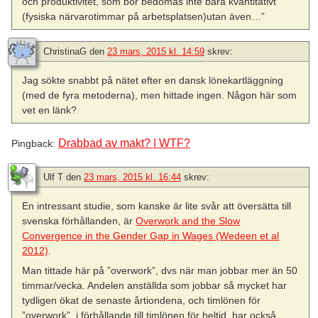
och produktivitet, som bör bedömas inte bara kvantitativt
(fysiska närvarotimmar på arbetsplatsen)utan även…”
ChristinaG
den
23 mars, 2015 kl. 14:59
skrev:
Jag sökte snabbt på nätet efter en dansk lönekartläggning
(med de fyra metoderna), men hittade ingen. Någon här som
vet en länk?
Drabbad av makt? | WTF?
Pingback:
Ulf T
den
23 mars, 2015 kl. 16:44
skrev:
En intressant studie, som kanske är lite svår att översätta till
svenska förhållanden, är
Overwork and the Slow
Convergence in the Gender Gap in Wages (Wedeen et al
2012)
.
Man tittade här på ”overwork”, dvs när man jobbar mer än 50
timmar/vecka. Andelen anställda som jobbar så mycket har
tydligen ökat de senaste årtiondena, och timlönen för
”overwork”, i förhållande till timlönen för heltid, har också