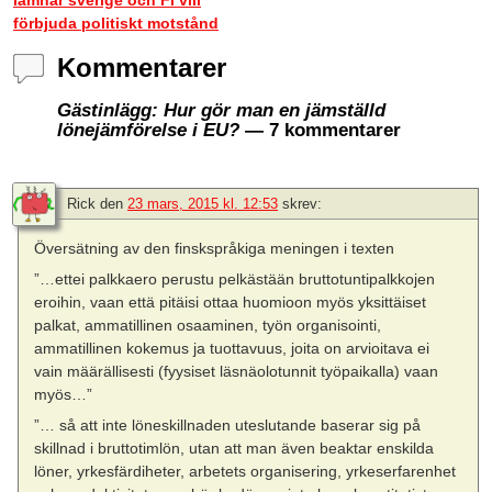
förbjuda politiskt motstånd
Kommentarer
Gästinlägg: Hur gör man en jämställd
lönejämförelse i EU?
— 7 kommentarer
Rick
den
23 mars, 2015 kl. 12:53
skrev:
Översätning av den finskspråkiga meningen i texten
”…ettei palkkaero perustu pelkästään bruttotuntipalkkojen
eroihin, vaan että pitäisi ottaa huomioon myös yksittäiset
palkat, ammatillinen osaaminen, työn organisointi,
ammatillinen kokemus ja tuottavuus, joita on arvioitava ei
vain määrällisesti (fyysiset läsnäolotunnit työpaikalla) vaan
myös…”
”… så att inte löneskillnaden uteslutande baserar sig på
skillnad i bruttotimlön, utan att man även beaktar enskilda
löner, yrkesfärdiheter, arbetets organisering, yrkeserfarenhet