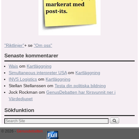
"Riktlinjer"
+ se
"Om oss"
Senaste kommentarer
Wais
om
Kartläggning
Simultaneous interpreter USA
om
Kartläggning
INVS Logistics
om
Kartläggning
Stellan Stellanssen
om
Testa din politiska bildning
Jock Rockman
om
GenusDebatten har försvunnit ner i
Värdedjupet
Sökfunktion
© 2026 -
Genusdebatten