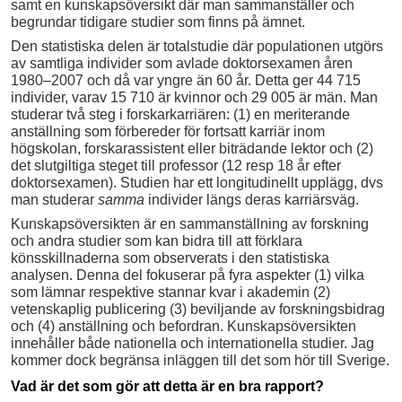
samt en kunskapsöversikt där man sammanställer och
begrundar tidigare studier som finns på ämnet.
Den statistiska delen är totalstudie där populationen utgörs
av samtliga individer som avlade doktorsexamen åren
1980–2007 och då var yngre än 60 år. Detta ger 44 715
individer, varav 15 710 är kvinnor och 29 005 är män. Man
studerar två steg i forskarkarriären: (1) en meriterande
anställning som förbereder för fortsatt karriär inom
högskolan, forskarassistent eller biträdande lektor och (2)
det slutgiltiga steget till professor (12 resp 18 år efter
doktorsexamen). Studien har ett longitudinellt upplägg, dvs
man studerar
samma
individer längs deras karriärsväg.
Kunskapsöversikten är en sammanställning av forskning
och andra studier som kan bidra till att förklara
könsskillnaderna som observerats i den statistiska
analysen. Denna del fokuserar på fyra aspekter (1) vilka
som lämnar respektive stannar kvar i akademin (2)
vetenskaplig publicering (3) beviljande av forskningsbidrag
och (4) anställning och befordran. Kunskapsöversikten
innehåller både nationella och internationella studier. Jag
kommer dock begränsa inläggen till det som hör till Sverige.
Vad är det som gör att detta är en bra rapport?