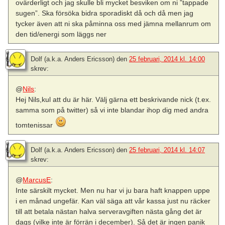
ovärderligt och jag skulle bli mycket besviken om ni ”tappade
sugen”. Ska försöka bidra sporadiskt då och då men jag
tycker även att ni ska påminna oss med jämna mellanrum om
den tid/energi som läggs ner
Dolf (a.k.a. Anders Ericsson)
den
25 februari, 2014 kl. 14:00
skrev:
@
Nils
:
Hej Nils,kul att du är här. Välj gärna ett beskrivande nick (t.ex.
samma som på twitter) så vi inte blandar ihop dig med andra
tomtenissar
Dolf (a.k.a. Anders Ericsson)
den
25 februari, 2014 kl. 14:07
skrev:
@
MarcusE
:
Inte särskilt mycket. Men nu har vi ju bara haft knappen uppe
i en månad ungefär. Kan väl säga att vår kassa just nu räcker
till att betala nästan halva serveravgiften nästa gång det är
dags (vilke inte är förrän i december). Så det är ingen panik