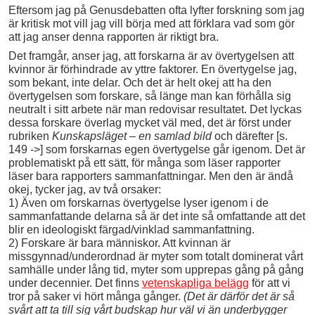
Eftersom jag på Genusdebatten ofta lyfter forskning som jag
är kritisk mot vill jag vill börja med att förklara vad som gör
att jag anser denna rapporten är riktigt bra.
Det framgår, anser jag, att forskarna är av övertygelsen att
kvinnor är förhindrade av yttre faktorer. En övertygelse jag,
som bekant, inte delar. Och det är helt okej att ha den
övertygelsen som forskare, så länge man kan förhålla sig
neutralt i sitt arbete när man redovisar resultatet. Det lyckas
dessa forskare överlag mycket väl med, det är först under
rubriken
Kunskapsläget – en samlad bild
och därefter [s.
149 ->] som forskarnas egen övertygelse går igenom. Det är
problematiskt på ett sätt, för många som läser rapporter
läser bara rapporters sammanfattningar. Men den är ändå
okej, tycker jag, av två orsaker:
1) Även om forskarnas övertygelse lyser igenom i de
sammanfattande delarna så är det inte så omfattande att det
blir en ideologiskt färgad/vinklad sammanfattning.
2) Forskare är bara människor. Att kvinnan är
missgynnad/underordnad är myter som totalt dominerat vårt
samhälle under lång tid, myter som upprepas gång på gång
under decennier. Det finns
vetenskapliga belägg
för att vi
tror på saker vi hört många gånger.
(Det är därför det är så
svårt att ta till sig vårt budskap hur väl vi än underbygger