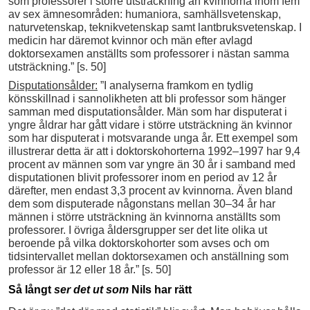
som professorer i större utsträckning än kvinnorna inom fem
av sex ämnesområden: humaniora, samhällsvetenskap,
naturvetenskap, teknikvetenskap samt lantbruksvetenskap. I
medicin har däremot kvinnor och män efter avlagd
doktorsexamen anställts som professorer i nästan samma
utsträckning.” [s. 50]
Disputationsålder:
”I analyserna framkom en tydlig
könsskillnad i sannolikheten att bli professor som hänger
samman med disputationsålder. Män som har disputerat i
yngre åldrar har gått vidare i större utsträckning än kvinnor
som har disputerat i motsvarande unga år. Ett exempel som
illustrerar detta är att i doktorskohorterna 1992–1997 har 9,4
procent av männen som var yngre än 30 år i samband med
disputationen blivit professorer inom en period av 12 år
därefter, men endast 3,3 procent av kvinnorna. Även bland
dem som disputerade någonstans mellan 30–34 år har
männen i större utsträckning än kvinnorna anställts som
professorer. I övriga åldersgrupper ser det lite olika ut
beroende på vilka doktorskohorter som avses och om
tidsintervallet mellan doktorsexamen och anställning som
professor är 12 eller 18 år.” [s. 50]
Så långt
ser det ut som
Nils har rätt