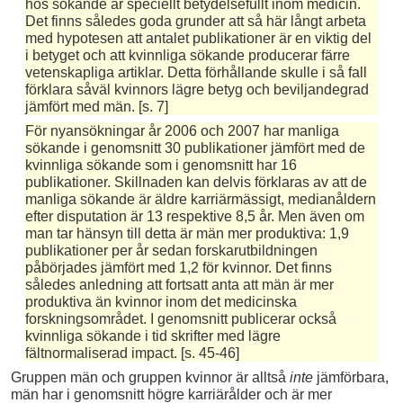
hos sökande är speciellt betydelsefullt inom medicin.
Det finns således goda grunder att så här långt arbeta
med hypotesen att antalet publikationer är en viktig del
i betyget och att kvinnliga sökande producerar färre
vetenskapliga artiklar. Detta förhållande skulle i så fall
förklara såväl kvinnors lägre betyg och beviljandegrad
jämfört med män. [s. 7]
För nyansökningar år 2006 och 2007 har manliga
sökande i genomsnitt 30 publikationer jämfört med de
kvinnliga sökande som i genomsnitt har 16
publikationer. Skillnaden kan delvis förklaras av att de
manliga sökande är äldre karriärmässigt, medianåldern
efter disputation är 13 respektive 8,5 år. Men även om
man tar hänsyn till detta är män mer produktiva: 1,9
publikationer per år sedan forskarutbildningen
påbörjades jämfört med 1,2 för kvinnor. Det finns
således anledning att fortsatt anta att män är mer
produktiva än kvinnor inom det medicinska
forskningsområdet. I genomsnitt publicerar också
kvinnliga sökande i tid skrifter med lägre
fältnormaliserad impact. [s. 45-46]
Gruppen män och gruppen kvinnor är alltså
inte
jämförbara,
män har i genomsnitt högre karriärålder och är mer