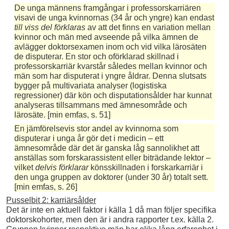
De unga männens framgångar i professorskarriären
visavi de unga kvinnornas (34 år och yngre) kan endast
till viss del förklaras
av att det finns en variation mellan
kvinnor och män med avseende på vilka ämnen de
avlägger doktorsexamen inom och vid vilka lärosäten
de disputerar. En stor och oförklarad skillnad i
professorskarriär kvarstår således mellan kvinnor och
män som har disputerat i yngre åldrar. Denna slutsats
bygger på multivariata analyser (logistiska
regressioner) där kön och disputationsålder har kunnat
analyseras tillsammans med ämnesområde och
lärosäte. [min emfas, s. 51]
En jämförelsevis stor andel av kvinnorna som
disputerar i unga år gör det i medicin – ett
ämnesområde där det är ganska låg sannolikhet att
anställas som forskarassistent eller biträdande lektor –
vilket
delvis förklarar
könsskillnaden i forskarkarriär i
den unga gruppen av doktorer (under 30 år) totalt sett.
[min emfas, s. 26]
Pusselbit 2: karriärsålder
Det är inte en aktuell faktor i källa 1 då man följer specifika
doktorskohorter, men den är i andra rapporter t.ex. källa 2.