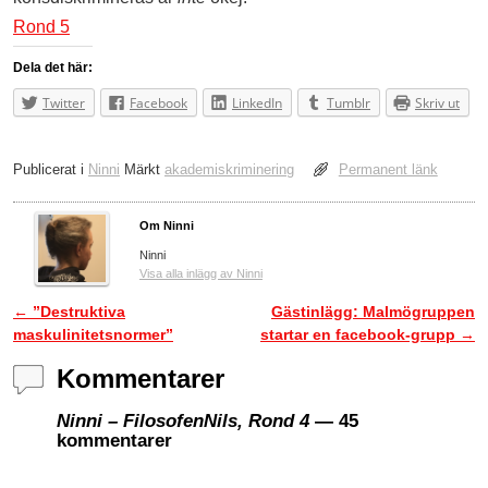
Rond 5
Dela det här:
Twitter
Facebook
LinkedIn
Tumblr
Skriv ut
Publicerat i
Ninni
Märkt
akademiskriminering
Permanent länk
Om Ninni
Ninni
Visa alla inlägg av Ninni
←
”Destruktiva
Gästinlägg: Malmögruppen
Inläggsnavigering
maskulinitetsnormer”
startar en facebook-grupp
→
Kommentarer
Ninni – FilosofenNils, Rond 4
— 45
kommentarer