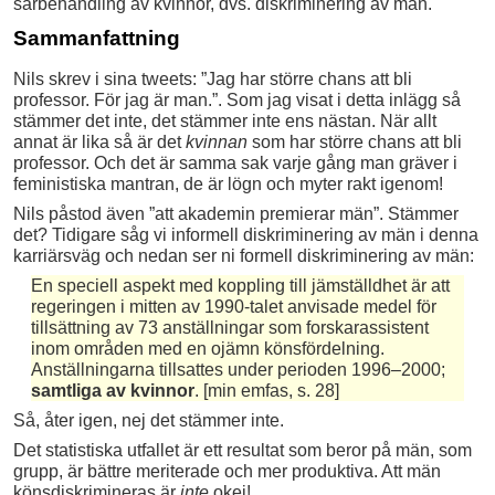
särbehandling av kvinnor, dvs. diskriminering av män.
Sammanfattning
Nils skrev i sina tweets: ”Jag har större chans att bli
professor. För jag är man.”. Som jag visat i detta inlägg så
stämmer det inte, det stämmer inte ens nästan. När allt
annat är lika så är det
kvinnan
som har större chans att bli
professor. Och det är samma sak varje gång man gräver i
feministiska mantran, de är lögn och myter rakt igenom!
Nils påstod även ”att akademin premierar män”. Stämmer
det? Tidigare såg vi informell diskriminering av män i denna
karriärsväg och nedan ser ni formell diskriminering av män:
En speciell aspekt med koppling till jämställdhet är att
regeringen i mitten av 1990-talet anvisade medel för
tillsättning av 73 anställningar som forskarassistent
inom områden med en ojämn könsfördelning.
Anställningarna tillsattes under perioden 1996–2000;
samtliga av kvinnor
. [min emfas, s. 28]
Så, åter igen, nej det stämmer inte.
Det statistiska utfallet är ett resultat som beror på män, som
grupp, är bättre meriterade och mer produktiva. Att män
könsdiskrimineras är
inte
okej!