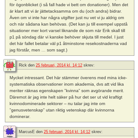
för ögonblicket (i så fall hade vi bett om donationer). Men det
är klart att vi är jättetacksamma om du (och andra) bidrar.
Även om vi inte har några utgifter just nu vet vi ju aldrig om
och när sådana kan behövas. (Det kan ju till exempel uppstå
situationer mer kort varsel liknande de som när Erik skall till
p1 på söndag där vi kanske behöver skjuta till medel. I just
det här fallet betalar väl p1 åtminstone resekostnaderna vad
jag förstår, men … som sagt.)
Rick
den
25 februari, 2014 kl. 14:12
skrev:
Mycket intressant. Det här stämmer överens med mina icke-
systematiska observationer inom akademia, dvs att vid lika
meriter räknas egenskapen ”kvinna” som avgörande merit.
Däremot är jag inte helt säker på hur det ser ut vid kraftigt
kvinnodominerade sektorer – nu talar jag inte om
”genusvetenskap” utan riktig vetenskap där kvinnorna
dominerar.
MarcusE
den
25 februari, 2014 kl. 14:12
skrev: