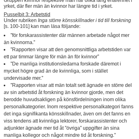
Gruppen kvinnor respektive män har olika lång erfarenhet i
yrket, där fler män än kvinnor har längre tid i yrket.
Pusselbit 3: Arbetstid
Under rubriken
Inga större könsskillnader i tid till forskning
[s. 100-101] kan man läsa följande:
”för forskarassistenter där männen arbetade något mer
än kvinnorna.”
”Rapporten visar att den genomsnittliga arbetstiden var
ett par timmar längre för män än för kvinnor”
”De manliga institutionsledarna forskade däremot i
mycket högre grad än de kvinnliga, som i stället
undervisade mer.”
”Rapporten visar att män totalt sett ägnade en större del
av sin arbetstid åt forskning än kvinnor gjorde, men det
berodde huvudsakligen på könsfördelningen inom olika
personalkategorier. Inom respektive personalkategori fanns
det inga signifikanta könsskillnader, även om det fanns en
viss tendens att kvinnliga lektorer, forskarassistenter och
adjunkter ägnade mer tid åt ”övriga” uppgifter än sina
manliga kollegor och något mindre tid åt forskning.”