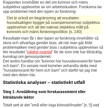
Rapporten innehåller en del om kvinnor och mäns
subjektiva upplevelse av sin arbetssituation. Forskarna tar
upp problemet med den typen av forskning:
Det är också en begränsning att resultaten
huvudsakligen bygger på svarspersonernas subjektiva
upplevelser och att det saknas objektiva mått på
kvinnors och mäns forskningsvillkor. [s. 140]
Resultatet man får i den typen av forskning innehåller så
stora och allvarliga gender bias, att när man går förbi
problematiken med gender bias i subjektiva upplevelser så
blir resultatet ”
väldigt oväntat
” för de som inte har tillräcklig
kunskap om genussystemet.
Det andra handlar om ”kvinnor har huvudansvaret för hem
och barn”. En senare rond kommer avhandla detta med
”huvudansvaret för hem och barn” och därför tar jag inte
med den delen här.
Statistiska analyser – statistiskt utfall
Steg 1: Anställning som forskarassistent eller
biträdande lektor
Totalt sett är det ”små eller inga könsskillnader” [s. 5] vad