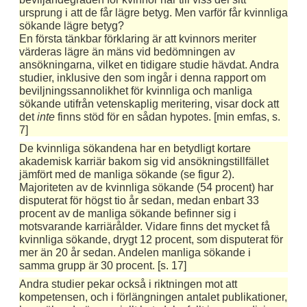
ursprung i att de får lägre betyg. Men varför får kvinnliga
sökande lägre betyg?
En första tänkbar förklaring är att kvinnors meriter
värderas lägre än mäns vid bedömningen av
ansökningarna, vilket en tidigare studie hävdat. Andra
studier, inklusive den som ingår i denna rapport om
beviljningssannolikhet för kvinnliga och manliga
sökande utifrån vetenskaplig meritering, visar dock att
det
inte
finns stöd för en sådan hypotes. [min emfas, s.
7]
De kvinnliga sökandena har en betydligt kortare
akademisk karriär bakom sig vid ansökningstillfället
jämfört med de manliga sökande (se figur 2).
Majoriteten av de kvinnliga sökande (54 procent) har
disputerat för högst tio år sedan, medan enbart 33
procent av de manliga sökande befinner sig i
motsvarande karriärålder. Vidare finns det mycket få
kvinnliga sökande, drygt 12 procent, som disputerat för
mer än 20 år sedan. Andelen manliga sökande i
samma grupp är 30 procent. [s. 17]
Andra studier pekar också i riktningen mot att
kompetensen, och i förlängningen antalet publikationer,