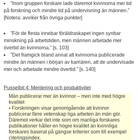
”Inom gruppen forskare lade däremot kvinnorna mer tid
på forskning och mindre tid på undervisning än männen.”
[Notera: avviker från övriga punkter]
”För de flesta innebar föräldraskapet ingen synbar
minskning på arbetstiden, men männen arbetade mer
övertid än kvinnorna.” [s. 103]
”Det framgick bland annat att kvinnorna publicerade
mindre än männen i början av karriären, att de undervisade
mer och arbetade mindre övertid.” [s. 140]
Pusselbit 4: Meritering och produktivitet
Män publicerar mer än kvinnor – men inte med högre
kvalitet
• Forskningen visar genomgående att kvinnor
publicerar färre vetenskap liga arbeten än män gör.
Däremot verkar det inte som om manliga forskares
publikationer håller en högre kvalitet än kvinnliga
forskares baserat på gängse kriterier som till exempel
citeringsindex.