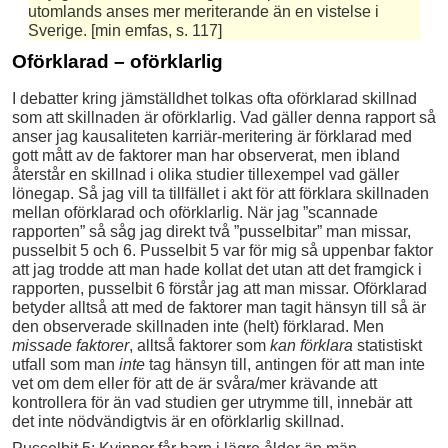
utomlands anses mer meriterande än en vistelse i
Sverige. [min emfas, s. 117]
Oförklarad – oförklarlig
I debatter kring jämställdhet tolkas ofta oförklarad skillnad
som att skillnaden är oförklarlig. Vad gäller denna rapport så
anser jag kausaliteten karriär-meritering är förklarad med
gott mått av de faktorer man har observerat, men ibland
återstår en skillnad i olika studier tillexempel vad gäller
lönegap. Så jag vill ta tillfället i akt för att förklara skillnaden
mellan oförklarad och oförklarlig. När jag ”scannade
rapporten” så såg jag direkt två ”pusselbitar” man missar,
pusselbit 5 och 6. Pusselbit 5 var för mig så uppenbar faktor
att jag trodde att man hade kollat det utan att det framgick i
rapporten, pusselbit 6 förstår jag att man missar. Oförklarad
betyder alltså att med de faktorer man tagit hänsyn till så är
den observerade skillnaden inte (helt) förklarad. Men
missade faktorer
, alltså faktorer som
kan förklara
statistiskt
utfall som man
inte
tag hänsyn till, antingen för att man inte
vet om dem eller för att de är svåra/mer krävande att
kontrollera för än vad studien ger utrymme till, innebär att
det inte nödvändigtvis är en oförklarlig skillnad.