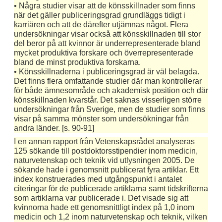
• Några studier visar att de könsskillnader som finns
när det gäller publiceringsgrad grundläggs tidigt i
karriären och att de därefter utjämnas något. Flera
undersökningar visar också att könsskillnaden till stor
del beror på att kvinnor är underrepresenterade bland
mycket produktiva forskare och överrepresenterade
bland de minst produktiva forskarna.
• Könsskillnaderna i publiceringsgrad är väl belagda.
Det finns flera omfattande studier där man kontrollerar
för både ämnesområde och akademisk position och där
könsskillnaden kvarstår. Det saknas visserligen större
undersökningar från Sverige, men de studier som finns
visar på samma mönster som undersökningar från
andra länder. [s. 90-91]
I en annan rapport från Vetenskapsrådet analyseras
125 sökande till postdoktorsstipendier inom medicin,
naturvetenskap och teknik vid utlysningen 2005. De
sökande hade i genomsnitt publicerat fyra artiklar. Ett
index konstruerades med utgångspunkt i antalet
citeringar för de publicerade artiklarna samt tidskrifterna
som artiklarna var publicerade i. Det visade sig att
kvinnorna hade ett genomsnittligt index på 1,0 inom
medicin och 1,2 inom naturvetenskap och teknik, vilken