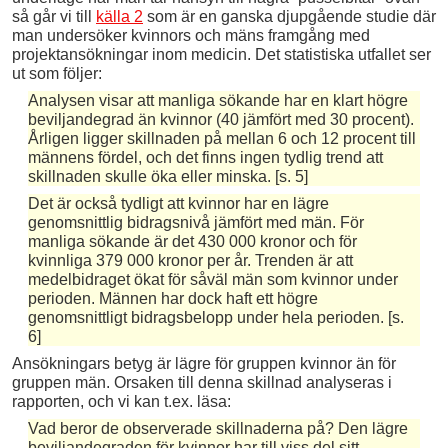
så går vi till
källa 2
som är en ganska djupgående studie där
man undersöker kvinnors och mäns framgång med
projektansökningar inom medicin. Det statistiska utfallet ser
ut som följer:
Analysen visar att manliga sökande har en klart högre
beviljandegrad än kvinnor (40 jämfört med 30 procent).
Årligen ligger skillnaden på mellan 6 och 12 procent till
männens fördel, och det finns ingen tydlig trend att
skillnaden skulle öka eller minska. [s. 5]
Det är också tydligt att kvinnor har en lägre
genomsnittlig bidragsnivå jämfört med män. För
manliga sökande är det 430 000 kronor och för
kvinnliga 379 000 kronor per år. Trenden är att
medelbidraget ökat för såväl män som kvinnor under
perioden. Männen har dock haft ett högre
genomsnittligt bidragsbelopp under hela perioden. [s.
6]
Ansökningars betyg är lägre för gruppen kvinnor än för
gruppen män. Orsaken till denna skillnad analyseras i
rapporten, och vi kan t.ex. läsa:
Vad beror de observerade skillnaderna på? Den lägre
beviljandegraden för kvinnor har till viss del sitt