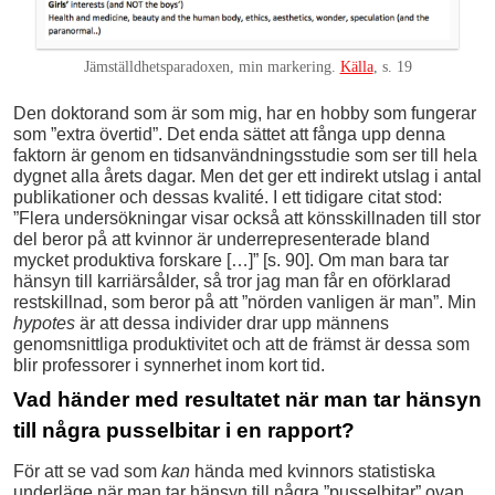
Jämställdhetsparadoxen, min markering.
Källa
, s. 19
Den doktorand som är som mig, har en hobby som fungerar
som ”extra övertid”. Det enda sättet att fånga upp denna
faktorn är genom en tidsanvändningsstudie som ser till hela
dygnet alla årets dagar. Men det ger ett indirekt utslag i antal
publikationer och dessas kvalité. I ett tidigare citat stod:
”Flera undersökningar visar också att könsskillnaden till stor
del beror på att kvinnor är underrepresenterade bland
mycket produktiva forskare […]” [s. 90]. Om man bara tar
hänsyn till karriärsålder, så tror jag man får en oförklarad
restskillnad, som beror på att ”nörden vanligen är man”. Min
hypotes
är att dessa individer drar upp männens
genomsnittliga produktivitet och att de främst är dessa som
blir professorer i synnerhet inom kort tid.
Vad händer med resultatet när man tar hänsyn
till några pusselbitar i en rapport?
För att se vad som
kan
hända med kvinnors statistiska
underläge när man tar hänsyn till några ”pusselbitar” ovan