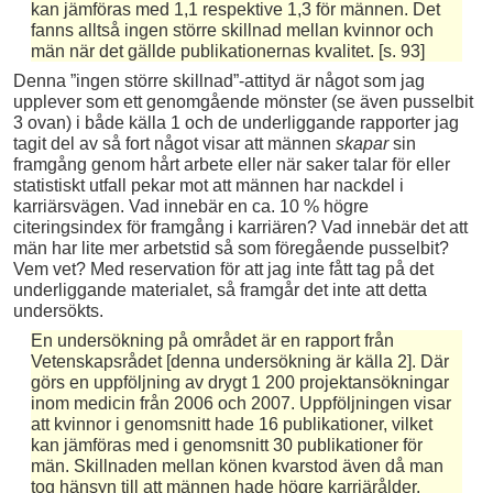
kan jämföras med 1,1 respektive 1,3 för männen. Det
fanns alltså ingen större skillnad mellan kvinnor och
män när det gällde publikationernas kvalitet. [s. 93]
Denna ”ingen större skillnad”-attityd är något som jag
upplever som ett genomgående mönster (se även pusselbit
3 ovan) i både källa 1 och de underliggande rapporter jag
tagit del av så fort något visar att männen
skapar
sin
framgång genom hårt arbete eller när saker talar för eller
statistiskt utfall pekar mot att männen har nackdel i
karriärsvägen. Vad innebär en ca. 10 % högre
citeringsindex för framgång i karriären? Vad innebär det att
män har lite mer arbetstid så som föregående pusselbit?
Vem vet? Med reservation för att jag inte fått tag på det
underliggande materialet, så framgår det inte att detta
undersökts.
En undersökning på området är en rapport från
Vetenskapsrådet [denna undersökning är källa 2]. Där
görs en uppföljning av drygt 1 200 projektansökningar
inom medicin från 2006 och 2007. Uppföljningen visar
att kvinnor i genomsnitt hade 16 publikationer, vilket
kan jämföras med i genomsnitt 30 publikationer för
män. Skillnaden mellan könen kvarstod även då man
tog hänsyn till att männen hade högre karriärålder.