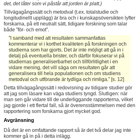
det, det låter som vi påstår att jorden är platt.)
Tillvägagångssätt och metodval (t.ex. totalstudie och
longitudinellt upplägg) är bra och i kunskapsöversikten lyfter
forskarna, på ett neutralt sätt, tidigare forskning som talar
både ”för- och emot”.
”I samband med att resultaten sammanfattas
kommenterar vi i korthet kvaliteten på forskningen och
studierna som har gjorts. Det är inte möjligt att gå in i
detalj på eventuella brister, och därför fokuserar vi på
studiernas generaliserbarhet och tillförlitlighet i en
vidare mening, det vill säga om resultaten går att
generalisera till hela populationen och om studiens
metodval och utförande är tydliga och rimliga.” [s. 12]
Detta tillvägagångssätt i redovisning av tidigare studier gör
att jag som läsare kan väga studiers tyngd. Slutligen: när
man sen går vidare till de underliggande rapporterna, vilket
jag gjorde i ett flertal fall, så är överensstämmelsen med den
rapportering som forskarna gjort mycket god.
Avgränsning
Då det är en omfattande rapport så är det två delar jag inte
kommer gå in på i detta inlägg.