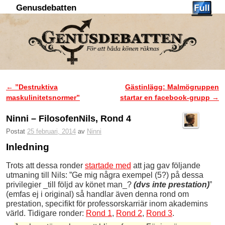
Genusdebatten
Hoppa till huvudinnehåll
Hoppa till sekundärt innehåll
←
”Destruktiva
Gästinlägg: Malmögruppen
Inläggsnavigering
maskulinitetsnormer”
startar en facebook-grupp
→
Ninni – FilosofenNils, Rond 4
Postat
25 februari, 2014
av
Ninni
Inledning
Trots att dessa ronder
startade med
att jag gav följande
utmaning till Nils: ”Ge mig några exempel (5?) på dessa
privilegier _till följd av könet man_?
(dvs inte prestation)
”
(emfas ej i original) så handlar även denna rond om
prestation, specifikt för professorskarriär inom akademins
värld. Tidigare ronder:
Rond 1
,
Rond 2
,
Rond 3
.