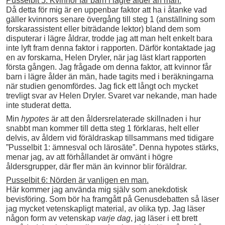
Pusselbit 5: Kvinnor får barn i lägre ålder än män.
Då detta för mig är en uppenbar faktor att ha i åtanke vad
gäller kvinnors senare övergång till steg 1 (anställning som
forskarassistent eller biträdande lektor) bland dem som
disputerar i lägre åldrar, trodde jag att man helt enkelt bara
inte lyft fram denna faktor i rapporten. Därför kontaktade jag
en av forskarna, Helen Dryler, när jag läst klart rapporten
första gången. Jag frågade om denna faktor, att kvinnor får
barn i lägre ålder än män, hade tagits med i beräkningarna
när studien genomfördes. Jag fick ett långt och mycket
trevligt svar av Helen Dryler. Svaret var nekande, man hade
inte studerat detta.
Min
hypotes
är att den åldersrelaterade skillnaden i hur
snabbt man kommer till detta steg 1 förklaras, helt eller
delvis, av åldern vid föräldraskap tillsammans med tidigare
”Pusselbit 1: ämnesval och lärosäte”. Denna hypotes stärks,
menar jag, av att förhållandet är omvänt i högre
åldersgrupper, där fler män än kvinnor blir föräldrar.
Pusselbit 6: Nörden är vanligen en man.
Här kommer jag använda mig själv som anekdotisk
bevisföring. Som bör ha framgått på Genusdebatten så läser
jag mycket vetenskapligt material, av olika typ. Jag läser
någon form av vetenskap
varje dag
, jag läser i ett brett