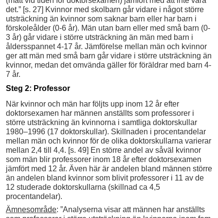
(mätt vid tiden för doktorsexamen) jämfört med att inte vara
det.” [s. 27] Kvinnor med skolbarn går vidare i något större
utsträckning än kvinnor som saknar barn eller har barn i
förskoleålder (0-6 år). Män utan barn eller med små barn (0-
3 år) går vidare i större utsträckning än män med barn i
åldersspannet 4-17 år. Jämförelse mellan män och kvinnor
ger att män med små barn går vidare i större utsträckning än
kvinnor, medan det omvända gäller för föräldrar med barn 4-
7 år.
Steg 2: Professor
När kvinnor och män har följts upp inom 12 år efter
doktorsexamen har männen anställts som professorer i
större utsträckning än kvinnorna i samtliga doktorskullar
1980–1996 (17 doktorskullar). Skillnaden i procentandelar
mellan män och kvinnor för de olika doktorskullarna varierar
mellan 2,4 till 4,4. [s. 49] En större andel av såväl kvinnor
som män blir professorer inom 18 år efter doktorsexamen
jämfört med 12 år. Även här är andelen bland männen större
än andelen bland kvinnor som blivit professorer i 11 av de
12 studerade doktorskullarna (skillnad ca 4,5
procentandelar).
Ämnesområde
: ”Analyserna visar att männen har anställts