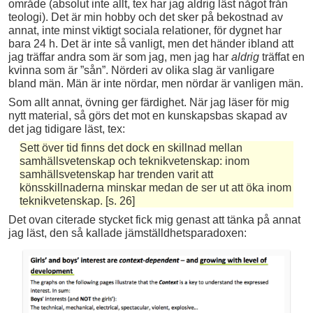
område (absolut inte allt, tex har jag aldrig läst något från
teologi). Det är min hobby och det sker på bekostnad av
annat, inte minst viktigt sociala relationer, för dygnet har
bara 24 h. Det är inte så vanligt, men det händer ibland att
jag träffar andra som är som jag, men jag har
aldrig
träffat en
kvinna som är ”sån”. Nörderi av olika slag är vanligare
bland män. Män är inte nördar, men nördar är vanligen män.
Som allt annat, övning ger färdighet. När jag läser för mig
nytt material, så görs det mot en kunskapsbas skapad av
det jag tidigare läst, tex:
Sett över tid finns det dock en skillnad mellan
samhällsvetenskap och teknikvetenskap: inom
samhällsvetenskap har trenden varit att
könsskillnaderna minskar medan de ser ut att öka inom
teknikvetenskap. [s. 26]
Det ovan citerade stycket fick mig genast att tänka på annat
jag läst, den så kallade jämställdhetsparadoxen: