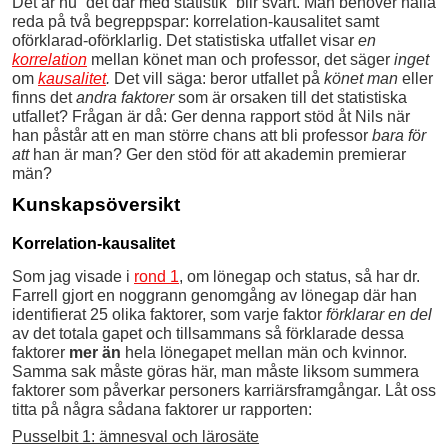
Det är nu ”det där med statistik” blir svårt. Man behöver hålla
reda på två begreppspar: korrelation-kausalitet samt
oförklarad-oförklarlig. Det statistiska utfallet visar
en
korrelation
mellan könet man och professor, det säger
inget
om
kausalitet
.
Det vill säga: beror utfallet på
könet man
eller
finns det
andra faktorer
som är orsaken till det statistiska
utfallet? Frågan är då: Ger denna rapport stöd åt Nils när
han påstår att en man större chans att bli professor
bara för
att
han är man? Ger den stöd för att akademin premierar
män?
Kunskapsöversikt
Korrelation-kausalitet
Som jag visade i
rond 1
, om lönegap och status, så har dr.
Farrell gjort en noggrann genomgång av lönegap där han
identifierat 25 olika faktorer, som varje faktor
förklarar en del
av det totala gapet och tillsammans så förklarade dessa
faktorer
mer än
hela lönegapet mellan män och kvinnor.
Samma sak måste göras här, man måste liksom summera
faktorer som påverkar personers karriärsframgångar. Låt oss
titta på några sådana faktorer ur rapporten:
Pusselbit 1: ämnesval och lärosäte