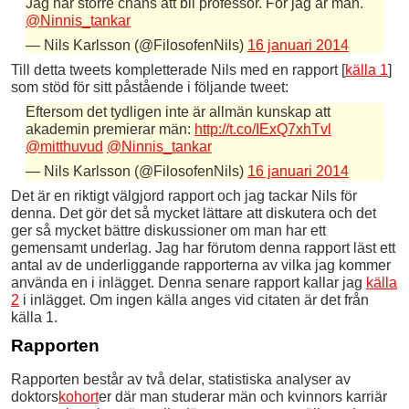
Jag har större chans att bli professor. För jag är man.
@Ninnis_tankar
— Nils Karlsson (@FilosofenNils)
16 januari 2014
Till detta tweets kompletterade Nils med en rapport [
källa 1
]
som stöd för sitt påstående i följande tweet:
Eftersom det tydligen inte är allmän kunskap att
akademin premierar män:
http://t.co/IExQ7xhTvl
@mitthuvud
@Ninnis_tankar
— Nils Karlsson (@FilosofenNils)
16 januari 2014
Det är en riktigt välgjord rapport och jag tackar Nils för
denna. Det gör det så mycket lättare att diskutera och det
ger så mycket bättre diskussioner om man har ett
gemensamt underlag. Jag har förutom denna rapport läst ett
antal av de underliggande rapporterna av vilka jag kommer
använda en i inlägget. Denna senare rapport kallar jag
källa
2
i inlägget. Om ingen källa anges vid citaten är det från
källa 1.
Rapporten
Rapporten består av två delar, statistiska analyser av
doktors
kohort
er där man studerar män och kvinnors karriär