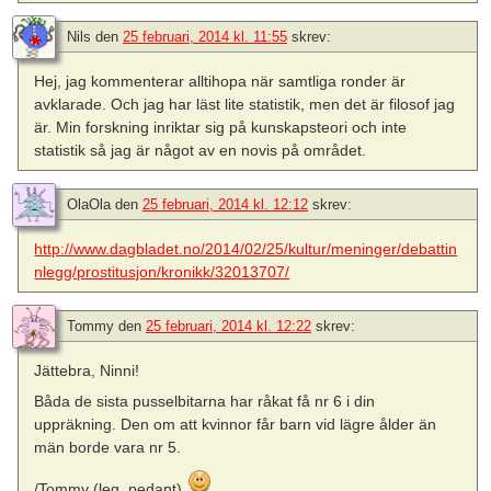
Nils
den
25 februari, 2014 kl. 11:55
skrev:
Hej, jag kommenterar alltihopa när samtliga ronder är
avklarade. Och jag har läst lite statistik, men det är filosof jag
är. Min forskning inriktar sig på kunskapsteori och inte
statistik så jag är något av en novis på området.
OlaOla
den
25 februari, 2014 kl. 12:12
skrev:
http://www.dagbladet.no/2014/02/25/kultur/meninger/debattin
nlegg/prostitusjon/kronikk/32013707/
Tommy
den
25 februari, 2014 kl. 12:22
skrev:
Jättebra, Ninni!
Båda de sista pusselbitarna har råkat få nr 6 i din
uppräkning. Den om att kvinnor får barn vid lägre ålder än
män borde vara nr 5.
/Tommy (leg. pedant)