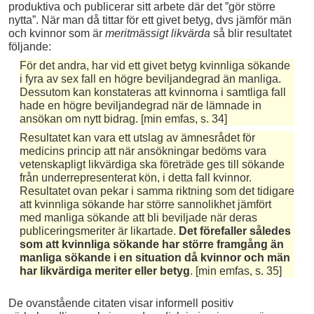
produktiva och publicerar sitt arbete där det ”gör större
nytta”. När man då tittar för ett givet betyg, dvs jämför män
och kvinnor som är
meritmässigt likvärda
så blir resultatet
följande:
För det andra, har vid ett givet betyg kvinnliga sökande
i fyra av sex fall en högre beviljandegrad än manliga.
Dessutom kan konstateras att kvinnorna i samtliga fall
hade en högre beviljandegrad när de lämnade in
ansökan om nytt bidrag. [min emfas, s. 34]
Resultatet kan vara ett utslag av ämnesrådet för
medicins princip att när ansökningar bedöms vara
vetenskapligt likvärdiga ska företräde ges till sökande
från underrepresenterat kön, i detta fall kvinnor.
Resultatet ovan pekar i samma riktning som det tidigare
att kvinnliga sökande har större sannolikhet jämfört
med manliga sökande att bli beviljade när deras
publiceringsmeriter är likartade.
Det förefaller således
som att kvinnliga sökande har större framgång än
manliga sökande i en situation då kvinnor och män
har likvärdiga meriter eller betyg
. [min emfas, s. 35]
De ovanstående citaten visar informell positiv