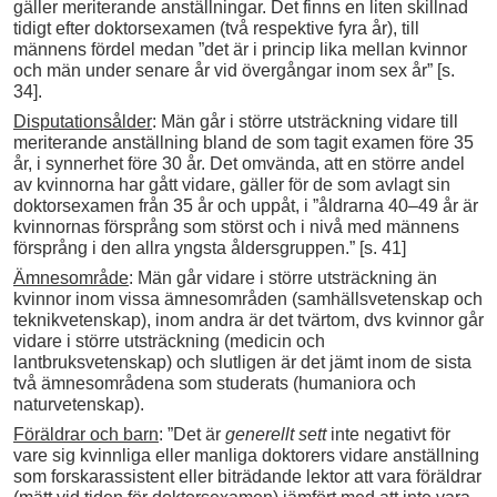
gäller meriterande anställningar. Det finns en liten skillnad
tidigt efter doktorsexamen (två respektive fyra år), till
männens fördel medan ”det är i princip lika mellan kvinnor
och män under senare år vid övergångar inom sex år” [s.
34].
Disputationsålder
: Män går i större utsträckning vidare till
meriterande anställning bland de som tagit examen före 35
år, i synnerhet före 30 år. Det omvända, att en större andel
av kvinnorna har gått vidare, gäller för de som avlagt sin
doktorsexamen från 35 år och uppåt, i ”åldrarna 40–49 år är
kvinnornas försprång som störst och i nivå med männens
försprång i den allra yngsta åldersgruppen.” [s. 41]
Ämnesområde
: Män går vidare i större utsträckning än
kvinnor inom vissa ämnesområden (samhällsvetenskap och
teknikvetenskap), inom andra är det tvärtom, dvs kvinnor går
vidare i större utsträckning (medicin och
lantbruksvetenskap) och slutligen är det jämt inom de sista
två ämnesområdena som studerats (humaniora och
naturvetenskap).
Föräldrar och barn
: ”Det är
generellt sett
inte negativt för
vare sig kvinnliga eller manliga doktorers vidare anställning
som forskarassistent eller biträdande lektor att vara föräldrar