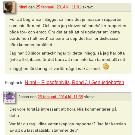
Ninni
den
25 februari, 2014 kl. 11:01
skrev:
För att begränsa inlägget så finns det ju massor i rapporten
som inte är med. Och som jag skriver så innehåller rapporten
både för- och emot. Om det är så att ni upplever att ”detta
borde hon haft med” så bara ta upp det här för diskussion
här i kommentarsfältet.
Jag har 33 sidor anteckningar till detta inlägg, så jag har ofta
(inte alltid, ibland är det bara att man inte kan ta med allt i ett
inlägg) en förklaring till varför något
inte
är med.
Ninni – FilosofenNils, Rond 3 | Genusdebatten
Pingback:
Johan
den
25 februari, 2014 kl. 11:38
skrev:
Det vore förstås intressant att höra Nils kommentarer på
detta.
Var får du tag i dina vetenskapliga rapporter? Jag får känslan
av att du läst statistik, stämmer det?