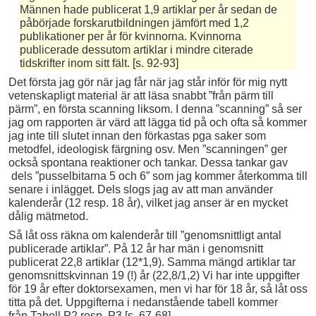
Männen hade publicerat 1,9 artiklar per år sedan de
påbörjade forskarutbildningen jämfört med 1,2
publikationer per år för kvinnorna. Kvinnorna
publicerade dessutom artiklar i mindre citerade
tidskrifter inom sitt fält. [s. 92-93]
Det första jag gör när jag får när jag står inför för mig nytt
vetenskapligt material är att läsa snabbt ”från pärm till
pärm”, en första scanning liksom. I denna ”scanning” så ser
jag om rapporten är värd att lägga tid på och ofta så kommer
jag inte till slutet innan den förkastas pga saker som
metodfel, ideologisk färgning osv. Men ”scanningen” ger
också spontana reaktioner och tankar. Dessa tankar gav
dels ”pusselbitarna 5 och 6” som jag kommer återkomma till
senare i inlägget. Dels slogs jag av att man använder
kalenderår (12 resp. 18 år), vilket jag anser är en mycket
dålig mätmetod.
Så låt oss räkna om kalenderår till ”genomsnittligt antal
publicerade artiklar”. På 12 år har män i genomsnitt
publicerat 22,8 artiklar (12*1,9). Samma mängd artiklar tar
genomsnittskvinnan 19 (!) år (22,8/1,2) Vi har inte uppgifter
för 19 år efter doktorsexamen, men vi har för 18 år, så låt oss
titta på det. Uppgifterna i nedanstående tabell kommer
från Tabell P2 resp. P3 [s. 67-68].