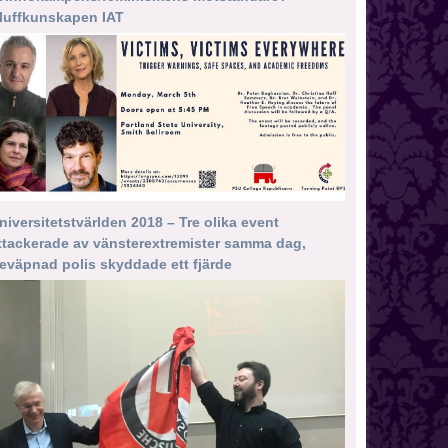
luffkunskapen IAT
niversitetstvärlden 2018 – Tre olika event
ttackerade av vänsterextremister samma dag,
eväpnad polis skyddade ett fjärde