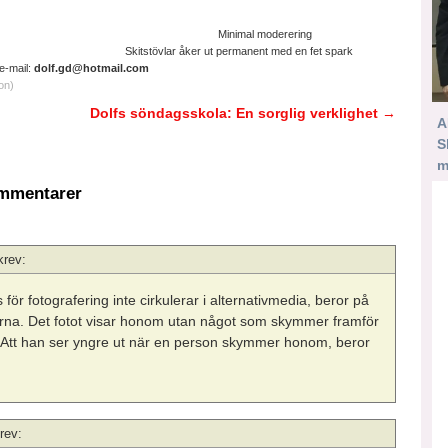
ltruistisk cyniker Minimal moderering
ter. Skitstövlar åker ut permanent med en fet spark
il:
dolf.gd@hotmail.com
on)
Dolfs söndagsskola: En sorglig verklighet
→
A
S
m
mmentarer
krev:
 för fotografering inte cirkulerar i alternativmedia, beror på
pporna. Det fotot visar honom utan något som skymmer framför
e. Att han ser yngre ut när en person skymmer honom, beror
rev: