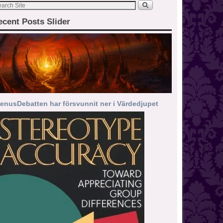
ecent Posts Slider
enusDebatten har försvunnit ner i Värdedjupet