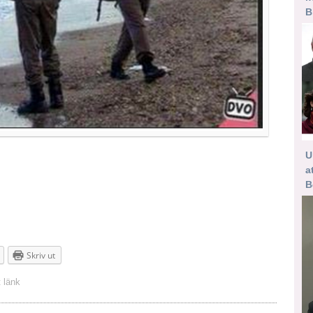
B
U
a
B
Skriv ut
 länk