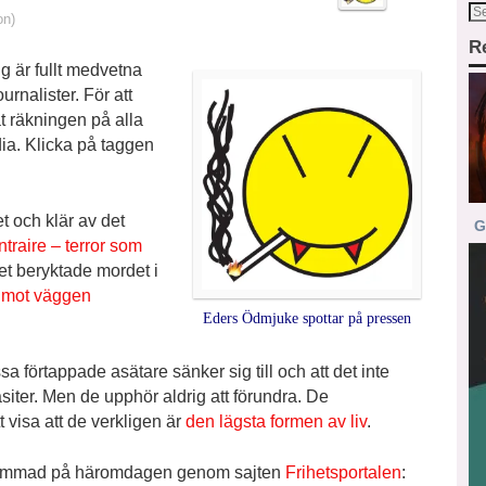
on)
R
g är fullt medvetna
rnalister. För att
at räkningen på alla
dia. Klicka på taggen
t och klär av det
G
ntraire – terror som
et beryktade mordet i
a mot väggen
Eders Ödmjuke spottar på pressen
a förtappade asätare sänker sig till och att det inte
siter. Men de upphör aldrig att förundra. De
 visa att de verkligen är
den lägsta formen av liv
.
sammad på häromdagen genom sajten
Frihetsportalen
: