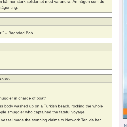
om känner stark solidaritet med varandra. Än någon som du
 någonting.
er!” – Baghdad Bob
skrev:
uggler in charge of boat”
less body washed up on a Turkish beach, rocking the whole
ople smuggler who captained the fateful voyage.
e vessel made the stunning claims to Network Ten via her
N