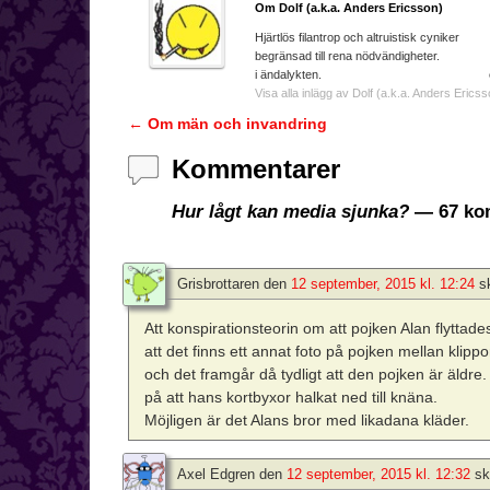
Om Dolf (a.k.a. Anders Ericsson)
Hjärtlös filantrop och a
begränsad till rena nödvändighe
i ändalykten. e-ma
Visa alla inlägg av Dolf (a.k.a. Anders Ericss
←
Om män och invandring
Inläggsnavigering
Kommentarer
Hur lågt kan media sjunka?
— 67 ko
Grisbrottaren
den
12 september, 2015 kl. 12:24
s
Att konspirationsteorin om att pojken Alan flyttades
att det finns ett annat foto på pojken mellan kli
och det framgår då tydligt att den pojken är äldr
på att hans kortbyxor halkat ned till knäna.
Möjligen är det Alans bror med likadana kläder.
Axel Edgren
den
12 september, 2015 kl. 12:32
sk