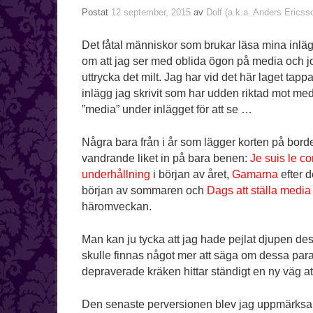
Postat
12 september, 2015
av
Dolf (a.k.a. Anders Ericss
Det fåtal människor som brukar läsa mina inläg
om att jag ser med oblida ögon på media och jou
uttrycka det milt. Jag har vid det här laget tapp
inlägg jag skrivit som har udden riktad mot me
”media” under inlägget för att se …
Några bara från i år som lägger korten på borde
vandrande liket in på bara benen:
Je suis le co
underhållning
i början av året,
Gamarna
efter d
början av sommaren och
Dags att ställa medi
häromveckan.
Man kan ju tycka att jag hade pejlat djupen dess
skulle finnas något mer att säga om dessa para
depraverade kräken hittar ständigt en ny väg att
Den senaste perversionen blev jag uppmärk