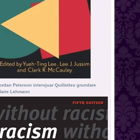
ordan Peterson intervjuar Quillettes grundare
laire Lehmann