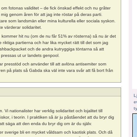
 om fotonas validitet – de fick önskad effekt och nu gråter
ig genom åren för att jag inte röstar på deras parti.
re som landsmän eller mina kulturella eller sociala syskon.
te värderar solidaritet.
 kommer hit nu (om de nu får 51% av rösterna) så nu är det
ktiga partierna och har lika mycket rätt till det som jag
lashbackpacket och de andra kutryggiga töntarna så att
pressas ut ur landets genpool.
tar presstöd och använder till att avlöna antisemiter som
 på plats så Gabda ska väl inte vara svår att få bort från
L
e
t
Vi nationalister har verklig solidaritet och lojalitet till
or, i teorin. I praktiken så är ju påståendet att du bryr dig
att säga att den enda du bryr dig om är du själv.
mer sverige bli en mycket våldsam och kaotisk plats. Och då