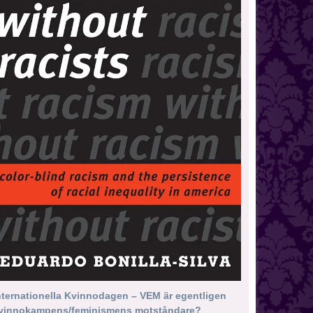
nternationella Kvinnodagen – VEM är egentligen
vinnokampens/feminismens motståndare?