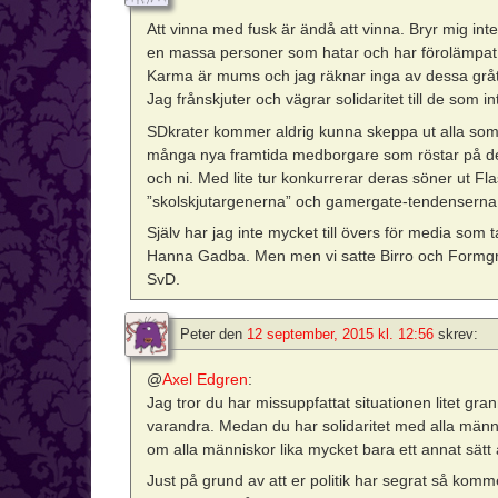
Att vinna med fusk är ändå att vinna. Bryr mig inte
en massa personer som hatar och har förolämpat m
Karma är mums och jag räknar inga av dessa gråta
Jag frånskjuter och vägrar solidaritet till de som in
SDkrater kommer aldrig kunna skeppa ut alla som
många nya framtida medborgare som röstar på de ri
och ni. Med lite tur konkurrerar deras söner ut F
”skolskjutargenerna” och gamergate-tendenserna 
Själv har jag inte mycket till övers för media som 
Hanna Gadba. Men men vi satte Birro och Formgren
SvD.
Peter
den
12 september, 2015 kl. 12:56
skrev:
@
Axel Edgren
:
Jag tror du har missuppfattat situationen litet grann. 
varandra. Medan du har solidaritet med alla människ
om alla människor lika mycket bara ett annat sätt 
Just på grund av att er politik har segrat så kom