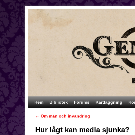
Hoppa till huvudinnehåll
Hoppa till sekundärt innehåll
Hem
Bibliotek
Forums
Kartläggning
Ko
←
Om män och invandring
Inläggsnavigering
Hur lågt kan media sjunka?