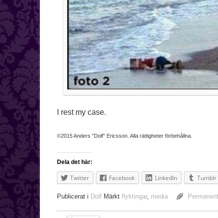
I rest my case.
©2015 Anders ”Dolf” Ericsson. Alla rättigheter förbehållna.
Dela det här:
Twitter
Facebook
LinkedIn
Tumblr
Publicerat i
Dolf
Märkt
flyktingar
,
media
Permanent