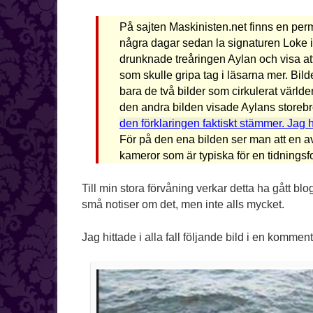
På sajten Maskinisten.net finns en pe
några dagar sedan la signaturen Loke in
drunknade treåringen Aylan och visa att h
som skulle gripa tag i läsarna mer. Bil
bara de två bilder som cirkulerat världen
den andra bilden visade Aylans storebr
den förklaringen faktiskt stämmer. Jag h
För på den ena bilden ser man att en a
kameror som är typiska för en tidningsfot
Till min stora förvåning verkar detta ha gått bl
små notiser om det, men inte alls mycket.
Jag hittade i alla fall följande bild i en komment