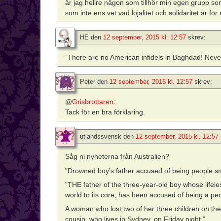
är jag hellre någon som tillhör min egen grupp s
som inte ens vet vad lojalitet och solidaritet är för
HE
den
12 september, 2015 kl. 12:57
skrev:
”There are no American infidels in Baghdad! Nev
Peter
den
12 september, 2015 kl. 12:57
skrev:
@
Grisbrottaren
:
Tack för en bra förklaring.
utlandssvensk
den
12 september, 2015 kl. 12:57
Såg ni nyheterna från Australien?
”Drowned boy’s father accused of being people sm
”THE father of the three-year-old boy whose life
world to its core, has been accused of being a pe
A woman who lost two of her three children on th
cousin, who lives in Sydney, on Friday night.”