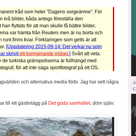
rmanent tråd som heter ”Dagens sorgeämne”. För
 två bilder, båda antogs föreställa den
an flyttats för att man skulle få bättre bilder,
derna var hämta från Reuters men är nu borta och
 runt finns kvar. Förklaringen som getts är att
or.
[Uppdatering 2015-09-14: Det verkar nu som
ar skrivit
ett korrigerande inlägg
.]
Svårt att veta.
v de turkiska gränspoliserna är fullhängd med
ograf, för att inte säga sportfotograf på ett OS.
oggvärlden och alternativa media förbi. Jag har sett några
J
C
ar till ett gästinlägg på
Det goda samhället
, döm själv: