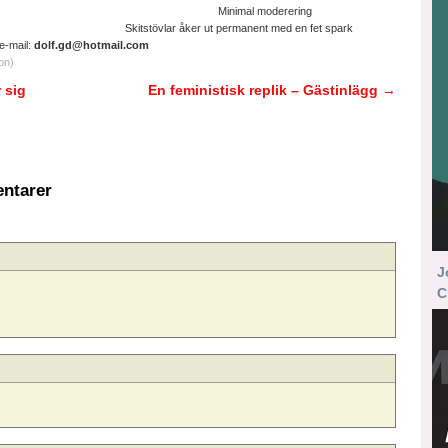
ltruistisk cyniker Minimal moderering
ter. Skitstövlar åker ut permanent med en fet spark
il:
dolf.gd@hotmail.com
on)
 sig
En feministisk replik – Gästinlägg
→
ntarer
J
C