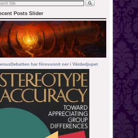
ecent Posts Slider
enusDebatten har försvunnit ner i Värdedjupet