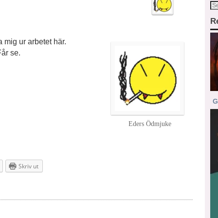
R
 mig ur arbetet här.
år se.
G
Eders Ödmjuke
Skriv ut