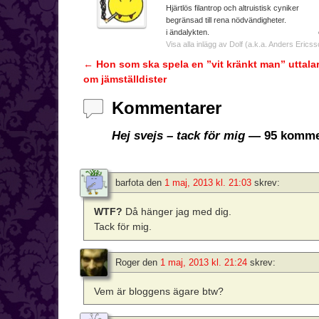
Hjärtlös filantrop och a
begränsad till rena nödvändighe
i ändalykten. e-ma
Visa alla inlägg av Dolf (a.k.a. Anders Ericss
←
Hon som ska spela en ”vit kränkt man” uttalar
Inläggsnavigering
om jämställdister
Kommentarer
Hej svejs – tack för mig
— 95 komme
barfota
den
1 maj, 2013 kl. 21:03
skrev:
WTF?
Då hänger jag med dig.
Tack för mig.
Roger
den
1 maj, 2013 kl. 21:24
skrev:
Vem är bloggens ägare btw?