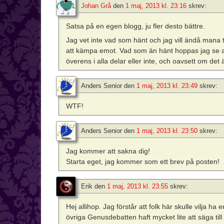
Johan Grå
den
1 maj, 2013 kl. 23:16
skrev:
Satsa på en egen blogg, ju fler desto bättre.
Jag vet inte vad som hänt och jag vill ändå mana ti
att kämpa emot. Vad som än hänt hoppas jag se all
överens i alla delar eller inte, och oavsett om de
Anders Senior
den
1 maj, 2013 kl. 23:49
skrev:
WTF!
Anders Senior
den
1 maj, 2013 kl. 23:50
skrev:
Jag kommer att sakna dig!
Starta eget, jag kommer som ett brev på posten!
Erik
den
1 maj, 2013 kl. 23:55
skrev:
Hej allihop. Jag förstår att folk här skulle vilja ha
övriga Genusdebatten haft mycket lite att säga ti