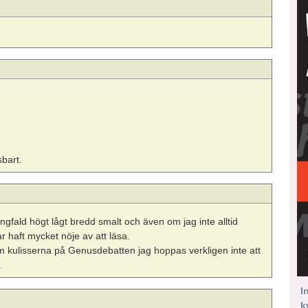
sbart.
gfald högt lågt bredd smalt och även om jag inte alltid
r haft mycket nöje av att läsa.
om kulisserna på Genusdebatten jag hoppas verkligen inte att
.
I
k