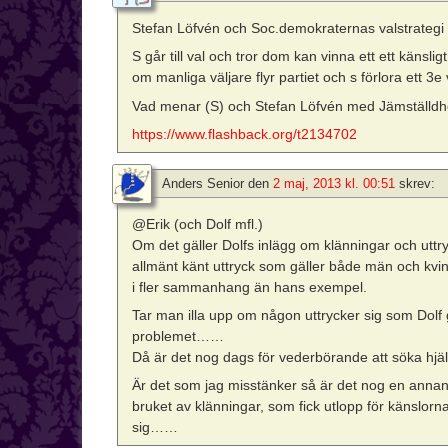
Stefan Löfvén och Soc.demokraternas valstrategi
S går till val och tror dom kan vinna ett ett känsli
om manliga väljare flyr partiet och s förlora ett 
Vad menar (S) och Stefan Löfvén med Jämställdh
https://www.flashback.org/t2134702
Anders Senior
den
2 maj, 2013 kl. 00:51
skrev:
@Erik (och Dolf mfl.)
Om det gäller Dolfs inlägg om klänningar och uttry
allmänt känt uttryck som gäller både män och kvin
i fler sammanhang än hans exempel.
Tar man illa upp om någon uttrycker sig som Dolf g
problemet……
Då är det nog dags för vederbörande att söka hjälp 
Är det som jag misstänker så är det nog en anna
bruket av klänningar, som fick utlopp för känslor
sig……