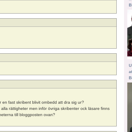
B
U
a
B
ör en fast skribent blivit ombedd att dra sig ur?
lla rättigheter men inför övriga skribenter ock läsare finns
heterna till bloggposten ovan?