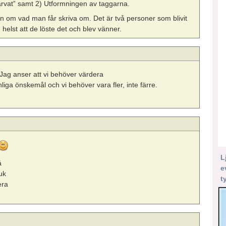
arvat” samt 2) Utformningen av taggarna.
on om vad man får skriva om. Det är två personer som blivit
helst att de löste det och blev vänner.
n. Jag anser att vi behöver värdera
iga önskemål och vi behöver vara fler, inte färre.
L
å
e
uk
t
era