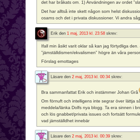
det har bråkats om. 1) Användningen av ordet ”sl
Det har alltså inte skett någon som helst diskussi
osams och det i privata diskussioner. Vi andra såg 
Erik
den
1 maj, 2013 kl. 23:58
skrev:
Ifall min åsikt varit oklar så kan jag förtydliga de
”jämställdismen/ekvalismen” högre än våra personl
Förslag emottages
Läsare
den
2 maj, 2013 kl. 00:34
skrev:
Bra sammanfattat Erik och instämmer Johan Grå
Om förnuft och intelligens inte segrar över lättja s
meddela/länka Dolfs nya blogg. Ta era sinnen i br
och lös gnabbet/privata issues och fortsätt formul
vad jämställdhet innebär
Läsare
den
2 maj, 2013 kl. 00:39
skrev: