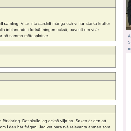
ll samling. Vi är inte särskilt många och vi har starka krafter
a inblandade i fortsättningen också, oavsett om vi är
t är på samma mötesplatser.
A
S
m
 en förklaring. Det skulle jag också vilja ha. Saken är den att
ll om i den här frågan. Jag vet bara två relevanta ämnen som