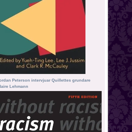
ordan Peterson intervjuar Quillettes grundare
laire Lehmann