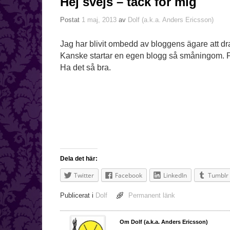
Hej svejs – tack för mig
Postat
1 maj, 2013
av
Dolf (a.k.a. Anders Ericsson)
Jag har blivit ombedd av bloggens ägare att dra
Kanske startar en egen blogg så småningom. F
Ha det så bra.
Dela det här:
Twitter
Facebook
LinkedIn
Tumblr
Publicerat i
Dolf
Permanent länk
Om Dolf (a.k.a. Anders Ericsson)