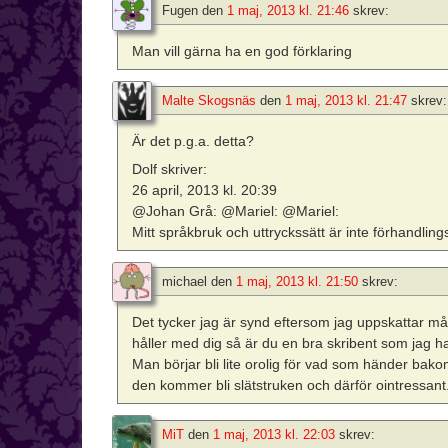
Fugen
den
1 maj, 2013 kl. 21:46
skrev:
Man vill gärna ha en god förklaring
Malte Skogsnäs
den
1 maj, 2013 kl. 21:47
skrev:
Är det p.g.a. detta?
Dolf skriver:
26 april, 2013 kl. 20:39
@Johan Grå: @Mariel: @Mariel:
Mitt språkbruk och uttryckssätt är inte förhandling
michael
den
1 maj, 2013 kl. 21:50
skrev:
Det tycker jag är synd eftersom jag uppskattar mån
håller med dig så är du en bra skribent som jag ha
Man börjar bli lite orolig för vad som händer bak
den kommer bli slätstruken och därför ointressant
MiT
den
1 maj, 2013 kl. 22:03
skrev: