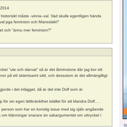
 2014
gt historiskt måste -vinna–val. Vad skulle egentligen hända
3e val pga feminism och Mansslakt?
et och ”ännu mer feminism?”
cket ”ute och slarvat” så är det åtminstone där jag bor ett
nor på ett skämtsamt sätt, och dessutom är det allmängiltigt
jorde i det inlägget, då är det inte Dolf som är
för sin egen lättkränkthet istället för att klandra Dolf…..
n person som har en konstig issue med sig själv angående
na om klänningar snarare än sakargumentet om uttrycket i
N