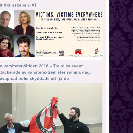
luffkunskapen IAT
niversitetstvärlden 2018 – Tre olika event
ttackerade av vänsterextremister samma dag,
eväpnad polis skyddade ett fjärde