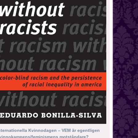
nternationella Kvinnodagen – VEM är egentligen
vinnokampens/feminismens motståndare?