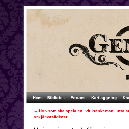
Hoppa till huvudinnehåll
Hoppa till sekundärt innehåll
Hem
Bibliotek
Forums
Kartläggning
Ko
←
Hon som ska spela en ”vit kränkt man” uttalar
Inläggsnavigering
om jämställdister