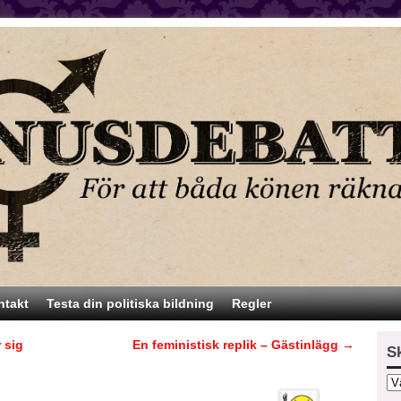
ntakt
Testa din politiska bildning
Regler
 sig
En feministisk replik – Gästinlägg
→
S