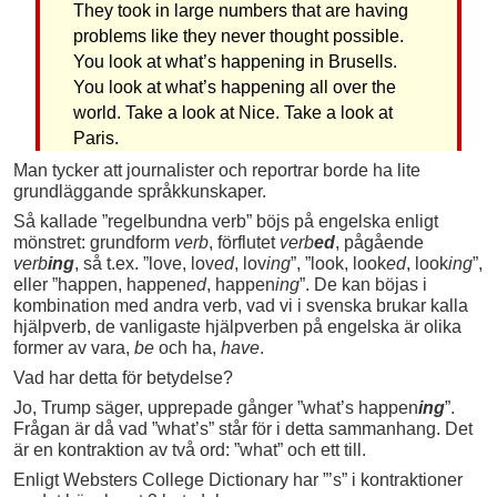
They took in large numbers that are having
problems like they never thought possible.
You look at what’s happening in Brusells.
You look at what’s happening all over the
world. Take a look at Nice. Take a look at
Paris.
Man tycker att journalister och reportrar borde ha lite
grundläggande språkkunskaper.
Så kallade ”regelbundna verb” böjs på engelska enligt
mönstret: grundform
verb
, förflutet
verb
ed
, pågående
verb
ing
, så t.ex. ”love, lov
ed
, lov
ing
”, ”look, look
ed
, look
ing
”,
eller ”happen, happen
ed
, happen
ing
”. De kan böjas i
kombination med andra verb, vad vi i svenska brukar kalla
hjälpverb, de vanligaste hjälpverben på engelska är olika
former av vara,
be
och ha,
have
.
Vad har detta för betydelse?
Jo, Trump säger, upprepade gånger ”what’s happen
ing
”.
Frågan är då vad ”what’s” står för i detta sammanhang. Det
är en kontraktion av två ord: ”what” och ett till.
Enligt Websters College Dictionary har ”’s” i kontraktioner