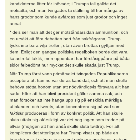
kandidaterna låter för inövade; i Trumps fall gällde det
motsatta, och man tvingades ta ställning till hur många av
hans grodor som kunde avfärdas som just grodor och inget
annat.
* dels ser man att det ger motståndarsidan ammunition, och
en ursäkt att föra debatten bort från sakfrågorna; Trump
tycks inte bara vilja trollen, utan även brottas i gyttjan med
dem. Enligt den gängse politiska regelboken borde det vara
katastrofal taktik, men uppenbart har förståsigpåare på båda
sidor felbedömt hur mycket det skulle skada just Trump.
När Trump först vann primärvalet tvingades Republikanerna
acceptera att han nu var deras kandidat, och att man skulle
behöva stötta honom utan att nödvändigtvis försvara allt han
sade. Efter att han blivit president gäller samma sak, och
man försöker att inte hänga upp sig på enskilda märkliga
uttalanden och tweets, utan koncentrera sig på vad som
faktiskt
produceras i form av konkret politik. Att han skulle
sluta uttala sig oförsiktigt var det nog ingen som trodde på
allvar (möjligen att han ändå skulle sluta twittra). För att
komplicera det ytterligare har Trump visat upp både en
beredskap att svänga in sig mot rimligare positioner, och en