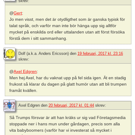
skrev:
@
Gert
:
Jo men visst, men det är otydligthet som är ganska typisk för
talat språk, och varför man inte bör hänga upp sig alltför
mycket på enskilda ord eller uttalanden utan att först försöka
förstå dem i sitt sammanhang.
Dolf (a.k.a. Anders Ericsson)
den
19 februari, 2017 kl. 23:16
skrev:
@
Axel Edgren
:
Men hej Axel, har du vaknat upp på fel sida igen. Ät en stadig
frukost så klarar du dagen på glatt humör utan att bli trumpen
framåt kvällen.
Axel Edgren
den
20 februari, 2017 kl. 01:44
skrev:
Så Trumps försvar är att han kräks ur sig vad Företagsmedia
stoppade ner i hans mun under gårdagen, precis som alla
vita babyboomers (varför har vi investerat så mycket i