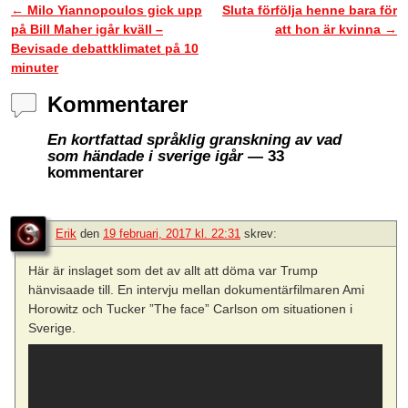
←
Milo Yiannopoulos gick upp
Sluta förfölja henne bara för
Inläggsnavigering
på Bill Maher igår kväll –
att hon är kvinna
→
Bevisade debattklimatet på 10
minuter
Kommentarer
En kortfattad språklig granskning av vad
som händade i sverige igår
— 33
kommentarer
Erik
den
19 februari, 2017 kl. 22:31
skrev:
Här är inslaget som det av allt att döma var Trump
hänvisaade till. En intervju mellan dokumentärfilmaren Ami
Horowitz och Tucker ”The face” Carlson om situationen i
Sverige.