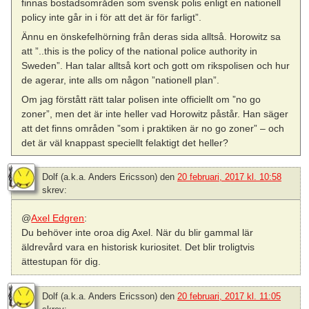
finnas bostadsområden som svensk polis enligt en nationell
policy inte går in i för att det är för farligt”.
Ännu en önskefelhörning från deras sida alltså. Horowitz sa
att ”..this is the policy of the national police authority in
Sweden”. Han talar alltså kort och gott om rikspolisen och hur
de agerar, inte alls om någon ”nationell plan”.
Om jag förstått rätt talar polisen inte officiellt om ”no go
zoner”, men det är inte heller vad Horowitz påstår. Han säger
att det finns områden ”som i praktiken är no go zoner” – och
det är väl knappast speciellt felaktigt det heller?
Dolf (a.k.a. Anders Ericsson)
den
20 februari, 2017 kl. 10:58
skrev:
@
Axel Edgren
:
Du behöver inte oroa dig Axel. När du blir gammal lär
äldrevård vara en historisk kuriositet. Det blir troligtvis
ättestupan för dig.
Dolf (a.k.a. Anders Ericsson)
den
20 februari, 2017 kl. 11:05