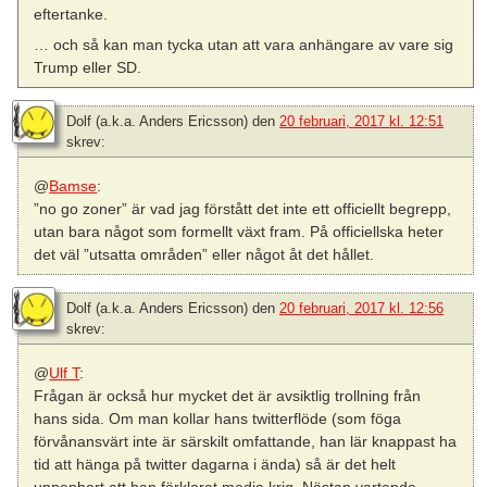
eftertanke.
… och så kan man tycka utan att vara anhängare av vare sig
Trump eller SD.
Dolf (a.k.a. Anders Ericsson)
den
20 februari, 2017 kl. 12:51
skrev:
@
Bamse
:
”no go zoner” är vad jag förstått det inte ett officiellt begrepp,
utan bara något som formellt växt fram. På officiellska heter
det väl ”utsatta områden” eller något åt det hållet.
Dolf (a.k.a. Anders Ericsson)
den
20 februari, 2017 kl. 12:56
skrev:
@
Ulf T
:
Frågan är också hur mycket det är avsiktlig trollning från
hans sida. Om man kollar hans twitterflöde (som föga
förvånansvärt inte är särskilt omfattande, han lär knappast ha
tid att hänga på twitter dagarna i ända) så är det helt