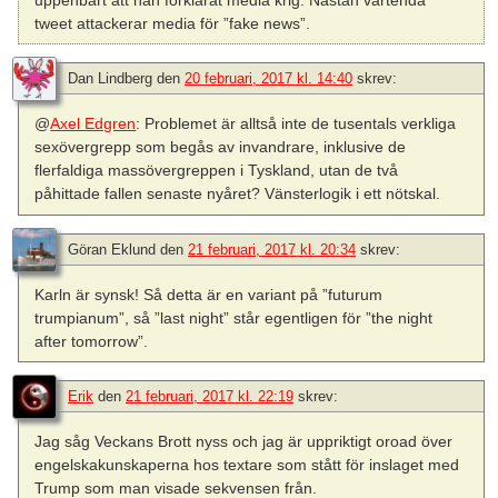
uppenbart att han förklarat media krig. Nästan vartenda
tweet attackerar media för ”fake news”.
Dan Lindberg
den
20 februari, 2017 kl. 14:40
skrev:
@
Axel Edgren
: Problemet är alltså inte de tusentals verkliga
sexövergrepp som begås av invandrare, inklusive de
flerfaldiga massövergreppen i Tyskland, utan de två
påhittade fallen senaste nyåret? Vänsterlogik i ett nötskal.
Göran Eklund
den
21 februari, 2017 kl. 20:34
skrev:
Karln är synsk! Så detta är en variant på ”futurum
trumpianum”, så ”last night” står egentligen för ”the night
after tomorrow”.
Erik
den
21 februari, 2017 kl. 22:19
skrev:
Jag såg Veckans Brott nyss och jag är uppriktigt oroad över
engelskakunskaperna hos textare som stått för inslaget med
Trump som man visade sekvensen från.