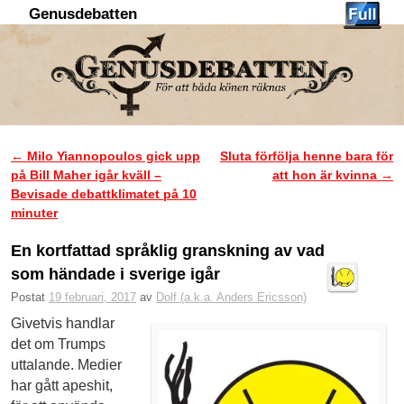
Genusdebatten
Hoppa till huvudinnehåll
Hoppa till sekundärt innehåll
←
Milo Yiannopoulos gick upp
Sluta förfölja henne bara för
Inläggsnavigering
på Bill Maher igår kväll –
att hon är kvinna
→
Bevisade debattklimatet på 10
minuter
En kortfattad språklig granskning av vad
som händade i sverige igår
Postat
19 februari, 2017
av
Dolf (a.k.a. Anders Ericsson)
Givetvis handlar
det om Trumps
uttalande. Medier
har gått apeshit,