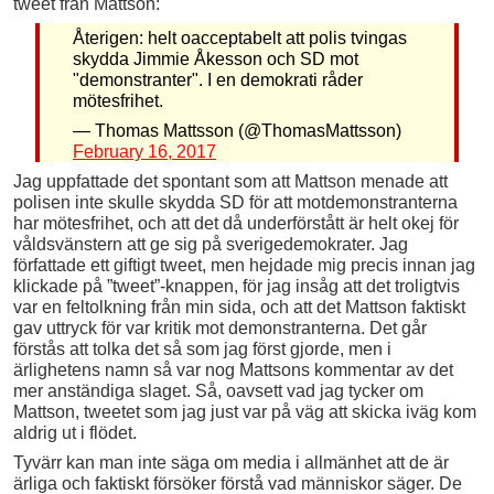
tweet från Mattson:
Återigen: helt oacceptabelt att polis tvingas
skydda Jimmie Åkesson och SD mot
"demonstranter". I en demokrati råder
mötesfrihet.
— Thomas Mattsson (@ThomasMattsson)
February 16, 2017
Jag uppfattade det spontant som att Mattson menade att
polisen inte skulle skydda SD för att motdemonstranterna
har mötesfrihet, och att det då underförstått är helt okej för
våldsvänstern att ge sig på sverigedemokrater. Jag
författade ett giftigt tweet, men hejdade mig precis innan jag
klickade på ”tweet”-knappen, för jag insåg att det troligtvis
var en feltolkning från min sida, och att det Mattson faktiskt
gav uttryck för var kritik mot demonstranterna. Det går
förstås att tolka det så som jag först gjorde, men i
ärlighetens namn så var nog Mattsons kommentar av det
mer anständiga slaget. Så, oavsett vad jag tycker om
Mattson, tweetet som jag just var på väg att skicka iväg kom
aldrig ut i flödet.
Tyvärr kan man inte säga om media i allmänhet att de är
ärliga och faktiskt försöker förstå vad människor säger. De