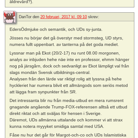
äldrevård?).
DanTor
den
20 februari, 2017 kl. 09:10
skrev:
EdersÖdmjuke och semantik, och UDs sy-junta.
Jösses nu börjar det gå överstyr med stormsteg, UD styrs,
numera fullt uppenbart. av tanterna på det goda mediet.
Lyssnar man på Ekot (20/2-17) nu runt 08.00 morgonen,
analys av inbjuden hehe näe inte en professor, ehmm hänger
nog på järsgårn, dock och sedvanligt av Ekot lämpligt val från
slags mondän Svensk utbildnings-central.
Analysen från den lärde var riktigt rolig att lyssna på hehe
hyckleriet har numera blivit ett allmängods som seriös metod
att lägga fram synpunkter från SR.
Det intressanta blir nu från media-utbud en mera rumsrent
gnagande angående Trump-FOX-referensen alltså ett utbud
direkt riktat och att sväljas för hensen i Sverige.
Däremot, UDs allmänna uttalande och kommer vi att strax
kunna notera myyyket smidiga samtal med USA.
Fåse nu hur det går för Margot-och-co och UDs Islamistiska