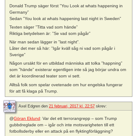
Donald Trump säger först ”You Look at whats happening in
Germany”
Sedan ”You look at whats happening last night in Sweden”
Texten säger ”Titta vad som hände”
Riktiga betydelsen är: ”Se vad som pågår”
När man sedan lägger in ”last night”.
Låter det mer så här: ”Igår kväll såg ni vad som pågår i
Sverige”
Någon ursäkt för en utbildad människa att tolka ”happning”
som ”hände” existerar egentligen inte så jag börjar undra om
det är koordinerad teater som vi sett.
Alltså folk som spelar ovetenade om hur engelska fungerar
för att få klaga på Trump.
Axel Edgren
den
21 februari, 2017 kl. 22:57
skrev:
@
Göran Eklund
: Var det ett terrorangrepp – som Trump
gubbdreglade om – igår och inte motsvarigheten till ett
fotbollsderby eller en attack på en flyktingförläggning?