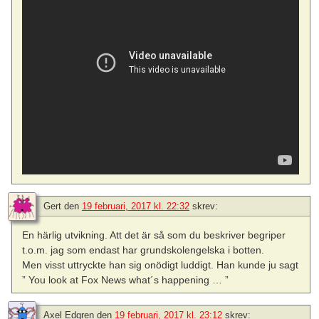
Gert
den
19 februari, 2017 kl. 22:32
skrev:
En härlig utvikning. Att det är så som du beskriver begriper
t.o.m. jag som endast har grundskolengelska i botten.
Men visst uttryckte han sig onödigt luddigt. Han kunde ju sagt
” You look at Fox News what´s happening … ”
Axel Edgren
den
19 februari, 2017 kl. 23:12
skrev: