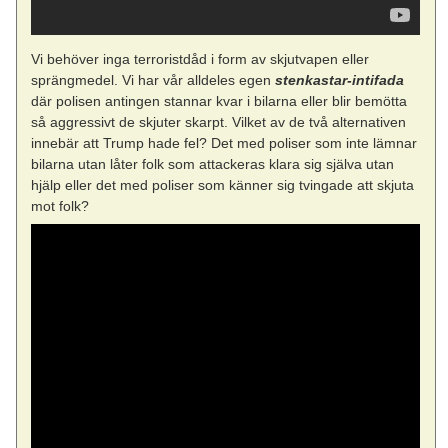
Vi behöver inga terroristdåd i form av skjutvapen eller
sprängmedel. Vi har vår alldeles egen
stenkastar-intifada
där polisen antingen stannar kvar i bilarna eller blir bemötta
så aggressivt de skjuter skarpt. Vilket av de två alternativen
innebär att Trump hade fel? Det med poliser som inte lämnar
bilarna utan låter folk som attackeras klara sig själva utan
hjälp eller det med poliser som känner sig tvingade att skjuta
mot folk?