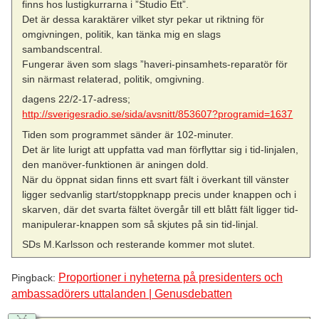
finns hos lustigkurrarna i ”Studio Ett”.
Det är dessa karaktärer vilket styr pekar ut riktning för
omgivningen, politik, kan tänka mig en slags
sambandscentral.
Fungerar även som slags ”haveri-pinsamhets-reparatör för
sin närmast relaterad, politik, omgivning.
dagens 22/2-17-adress;
http://sverigesradio.se/sida/avsnitt/853607?programid=1637
Tiden som programmet sänder är 102-minuter.
Det är lite lurigt att uppfatta vad man förflyttar sig i tid-linjalen,
den manöver-funktionen är aningen dold.
När du öppnat sidan finns ett svart fält i överkant till vänster
ligger sedvanlig start/stoppknapp precis under knappen och i
skarven, där det svarta fältet övergår till ett blått fält ligger tid-
manipulerar-knappen som så skjutes på sin tid-linjal.
SDs M.Karlsson och resterande kommer mot slutet.
Proportioner i nyheterna på presidenters och
Pingback:
ambassadörers uttalanden | Genusdebatten