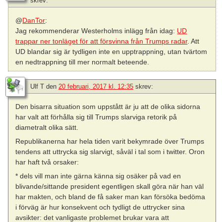
skrev:
@
DanTor
:
Jag rekommenderar Westerholms inlägg från idag:
UD
trappar ner tonläget för att försvinna från Trumps radar
. Att
UD blandar sig är tydligen inte en upptrappning, utan tvärtom
en nedtrappning till mer normalt beteende.
Ulf T
den
20 februari, 2017 kl. 12:35
skrev:
Den bisarra situation som uppstått är ju att de olika sidorna
har valt att förhålla sig till Trumps slarviga retorik på
diametralt olika sätt.
Republikanerna har hela tiden varit bekymrade över Trumps
tendens att uttrycka sig slarvigt, såväl i tal som i twitter. Oron
har haft två orsaker:
* dels vill man inte gärna känna sig osäker på vad en
blivande/sittande president egentligen skall göra när han väl
har makten, och bland de få saker man kan försöka bedöma
i förväg är hur konsekvent och tydligt de uttrycker sina
avsikter: det vanligaste problemet brukar vara att