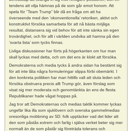
tendens att vilja hämnas på de som går emot honom. Att
spela för ”Team Trump” blir då en fråga om att ha
överseende med den ’okonventionella’ retoriken, aktivt och
konstruktivt försöka samarbeta för att nå bästa möjliga
resultat, distansera sig vid behov för att inte sänka sin egen
trovärdighet, och för allt i världen undvika att hamna på den
’svarta lista’ som tycks finnas.
Livliga diskussioner har förts på högerkanten om hur man
skall lyckas med detta, och om det ens är klokt att försöka.
Demokraterna och media tycks å andra sidan ha bestämt sig
för att inte låta några formuleringar slippa förbi obemärkt. I
den konkreta politiken har man hittills valt att sluta leden och
försöka obstruera precis allt Trump gör, även förslag som
visat sig mer moderata och genomtänkta än ens de flesta
Republikaner hade vågat hoppas på.
Jag tror att Demokraternas och medias taktik kommer lyckas
ungefär lika illa som sjuklövern och svenska gammelmedias
oresonliga mobbning av SD: folk upptäcker vad det lider att
den som påstås extrem och farlig i själva verket beter sig mer
normalt än de som påstår sig företräda tolerans och