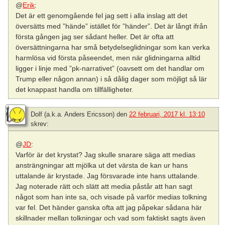
@
Erik
:
Det är ett genomgående fel jag sett i alla inslag att det
översätts med ”hände” istället för ”händer”. Det är långt ifrån
första gången jag ser sådant heller. Det är ofta att
översättningarna har små betydelseglidningar som kan verka
harmlösa vid första påseendet, men när glidningarna alltid
ligger i linje med ”pk-narrativet” (oavsett om det handlar om
Trump eller någon annan) i så dålig dager som möjligt så lär
det knappast handla om tillfälligheter.
Dolf (a.k.a. Anders Ericsson)
den
22 februari, 2017 kl. 13:10
skrev:
@
JD
:
Varför är det krystat? Jag skulle snarare säga att medias
ansträngningar att mjölka ut det värsta de kan ur hans
uttalande är krystade. Jag försvarade inte hans uttalande.
Jag noterade rätt och slätt att media påstår att han sagt
något som han inte sa, och visade på varför medias tolkning
var fel. Det händer ganska ofta att jag påpekar sådana här
skillnader mellan tolkningar och vad som faktiskt sagts även