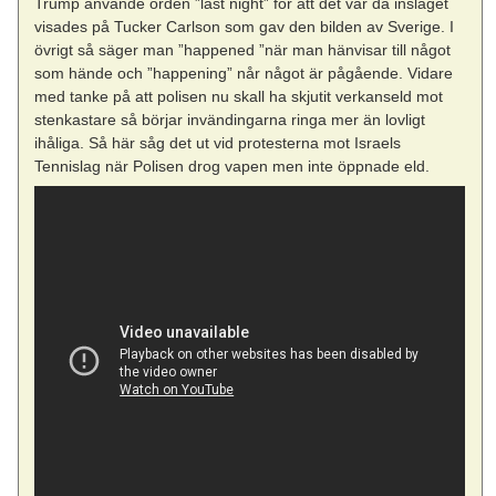
Trump använde orden ”last night” för att det var då inslaget
visades på Tucker Carlson som gav den bilden av Sverige. I
övrigt så säger man ”happened ”när man hänvisar till något
som hände och ”happening” når något är pågående. Vidare
med tanke på att polisen nu skall ha skjutit verkanseld mot
stenkastare så börjar invändingarna ringa mer än lovligt
ihåliga. Så här såg det ut vid protesterna mot Israels
Tennislag när Polisen drog vapen men inte öppnade eld.