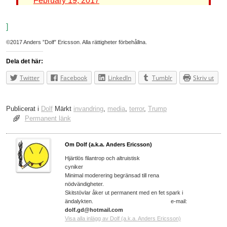
February 19, 2017
]
©2017 Anders ”Dolf” Ericsson. Alla rättigheter förbehållna.
Dela det här:
Twitter
Facebook
LinkedIn
Tumblr
Skriv ut
Publicerat i
Dolf
Märkt
invandring
,
media
,
terror
,
Trump
Permanent länk
Om Dolf (a.k.a. Anders Ericsson)
Hjärtlös filantrop och altruistisk
cyniker
Minimal moderering begränsad till rena
nödvändigheter.
Skitstövlar åker ut permanent med en fet spark i
ändalykten. e-mail:
dolf.gd@hotmail.com
Visa alla inlägg av Dolf (a.k.a. Anders Ericsson)