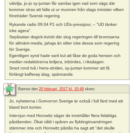
välvilja, jo-jo sy-juntan får samlas igen vad som sägs där
kommer strax att falla ut ur munnen från slags minister vilken
företräder Svensk regering.
Rykande radio 09.04 P1 och UDs-pressjour, – ”UD tänker
icke agera”.
Sepåsatan degick-kvickt där slog regeringen till bromsarna
för allmänt-media, jahaja än sitter icke dessa som regering
för Sverige.
Egentligen synd hade varit kul att fåse de goda hensen och
medier-redaktörerna briljera, inbördes, i riksdagen.
Snart rond två i hens-striden, sy-juntan kommer att få
förlängt kafferep idag, spännande.
Bamse
den
20 februari, 2017 kl. 10:49
skrev:
Jo, nyheterna i Gomorron Sverige är också i full färd med att
bland bort korten.
Intervjun med Horowitz säger de innehåller flera felaktiga
påståenden. Ökat våld i spåren av flyktinginvandringen
stämmer inte och Horowitz påstås ha sagt att ”det skulle