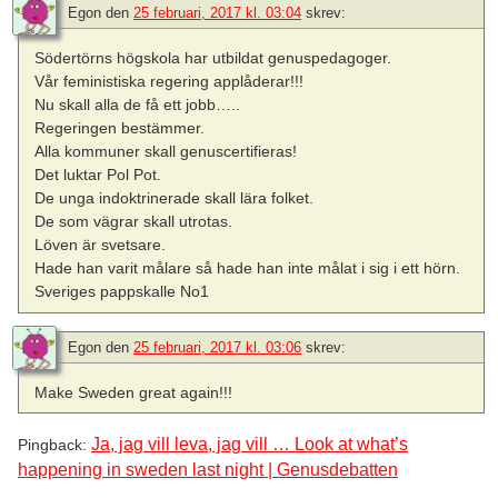
Egon
den
25 februari, 2017 kl. 03:04
skrev:
Södertörns högskola har utbildat genuspedagoger.
Vår feministiska regering applåderar!!!
Nu skall alla de få ett jobb…..
Regeringen bestämmer.
Alla kommuner skall genuscertifieras!
Det luktar Pol Pot.
De unga indoktrinerade skall lära folket.
De som vägrar skall utrotas.
Löven är svetsare.
Hade han varit målare så hade han inte målat i sig i ett hörn.
Sveriges pappskalle No1
Egon
den
25 februari, 2017 kl. 03:06
skrev:
Make Sweden great again!!!
Ja, jag vill leva, jag vill … Look at what’s
Pingback:
happening in sweden last night | Genusdebatten