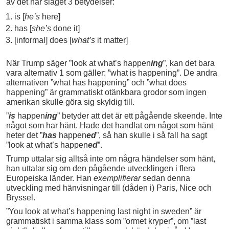
av det här slaget 3 betydelser:
is [
he’s
here]
has [
she’s
done it]
[informal] does [
what’s
it matter]
När Trump säger ”look at what’s happen
ing
”, kan det bara
vara alternativ 1 som gäller: ”what is happening”. De andra
alternativen ”what has happening” och ”what does
happening” är grammatiskt otänkbara grodor som ingen
amerikan skulle göra sig skyldig till.
”
is
happen
ing
” betyder att det är ett pågående skeende. Inte
något som har hänt. Hade det handlat om något som hänt
heter det ”
has
happen
ed
”, så han skulle i så fall ha sagt
”look at what’s happen
ed
”.
Trump uttalar sig alltså inte om några händelser som hänt,
han uttalar sig om den pågående utvecklingen i flera
Europeiska länder. Han
exemplifierar
sedan denna
utveckling med hänvisningar till (dåden i) Paris, Nice och
Bryssel.
”You look at what’s happening last night in sweden” är
grammatiskt i samma klass som ”ormet kryper”, om ”last