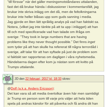
”till försvar” när det gäller meningsmotståndares uttalanden,
fast det då brukar hända i diskussioner i kommentarsfält, jag
brukar inte skriva inlägg om det då, men de feltolkningarna
brukar inte heller blåsas upp som guds sanning i media.
Jag gjorde en liten lätt språklig analys på vad han faktiskt sa.
Notera, (vilket jag inte tänkte på att ta upp i inlägget) att han
till och med specificerade vad han talade om ifråga om
sverige: ”They took in large numbers that are having
problems like they never thought possible.” Det finns
inget
som tyder på att han skulle ha refererat till några terrordåd i
sverige,
allt
talar för att han syftade på just de problem som
vi faktiskt ser rapporteras om dagligen i våra nyhetsmedia.
Händelserna dagen efter kom ju nästan som ett kvitto på
Trumps uttalande.
JD
den
22 februari, 2017 kl. 18:33
skrev:
@
Dolf (a.k.a. Anders Ericsson)
:
Det kan vara så att media övertolkar även här men samtidigt
är Trump en person som till varje pris väljer att hela tiden
spela på andras känslor för att påverka och få andra dit han