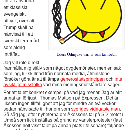
för att använda
ett klassiskt
svengelskt
uttryck, över att
Trump skall ha
hänvisat till ett
svenskt terrordåd
som aldrig
inträffat.
Eders Ödmjuke var, är och lär förbli
Jag vill inte direkt
framhålla mig själv som något dygdemönster, men en sak
som jag, till skillnad från normala media, åtminstone
försöker göra är att tillämpa
generositetsprincipen
och
inte
avsiktligt misstolka
vad mina meningsmotståndare säger.
För att ta ett konkret exempel på vad jag menar. Jag är allt
annat än förtjust i Thomas Mattson på Expressen. Det är
liksom ingen tillfällighet att jag för mindre än två veckor
sedan hänvisade till honom som
sveriges vidrigaste man
.
Så såg jag, efter nyheterna om Åkessons tal på SD-mötet i
Umeå som fick inställas på grund av vänsterprotester (fast
Åkesson höll visst talet på annan plats lite senare) följande