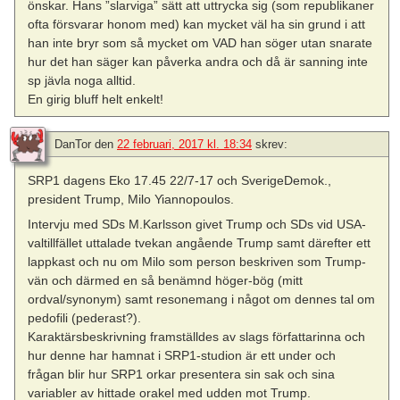
önskar. Hans ”slarviga” sätt att uttrycka sig (som republikaner
ofta försvarar honom med) kan mycket väl ha sin grund i att
han inte bryr som så mycket om VAD han söger utan snarate
hur det han säger kan påverka andra och då är sanning inte
sp jävla noga alltid.
En girig bluff helt enkelt!
DanTor
den
22 februari, 2017 kl. 18:34
skrev:
SRP1 dagens Eko 17.45 22/7-17 och SverigeDemok.,
president Trump, Milo Yiannopoulos.
Intervju med SDs M.Karlsson givet Trump och SDs vid USA-
valtillfället uttalade tvekan angående Trump samt därefter ett
lappkast och nu om Milo som person beskriven som Trump-
vän och därmed en så benämnd höger-bög (mitt
ordval/synonym) samt resonemang i något om dennes tal om
pedofili (pederast?).
Karaktärsbeskrivning framställdes av slags författarinna och
hur denne har hamnat i SRP1-studion är ett under och
frågan blir hur SRP1 orkar presentera sin sak och sina
variabler av hittade orakel med udden mot Trump.