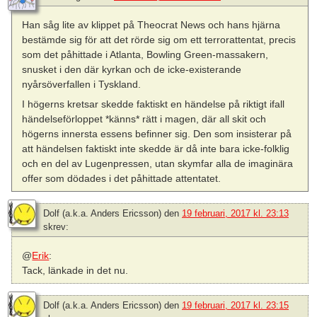
Han såg lite av klippet på Theocrat News och hans hjärna
bestämde sig för att det rörde sig om ett terrorattentat, precis
som det påhittade i Atlanta, Bowling Green-massakern,
snusket i den där kyrkan och de icke-existerande
nyårsöverfallen i Tyskland.
I högerns kretsar skedde faktiskt en händelse på riktigt ifall
händelseförloppet *känns* rätt i magen, där all skit och
högerns innersta essens befinner sig. Den som insisterar på
att händelsen faktiskt inte skedde är då inte bara icke-folklig
och en del av Lugenpressen, utan skymfar alla de imaginära
offer som dödades i det påhittade attentatet.
Dolf (a.k.a. Anders Ericsson)
den
19 februari, 2017 kl. 23:13
skrev:
@
Erik
:
Tack, länkade in det nu.
Dolf (a.k.a. Anders Ericsson)
den
19 februari, 2017 kl. 23:15