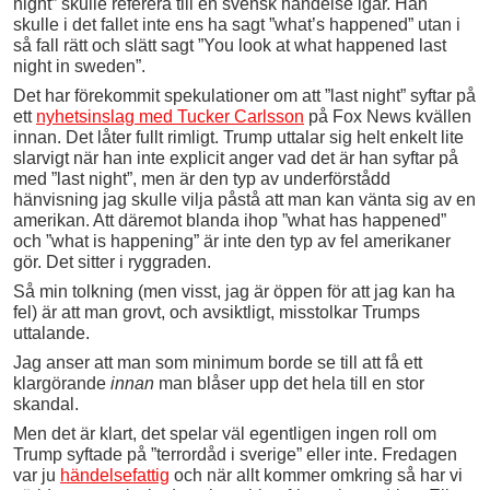
night” skulle referera till en svensk händelse igår. Han
skulle i det fallet inte ens ha sagt ”what’s happened” utan i
så fall rätt och slätt sagt ”You look at what happened last
night in sweden”.
Det har förekommit spekulationer om att ”last night” syftar på
ett
nyhetsinslag med Tucker Carlsson
på Fox News kvällen
innan. Det låter fullt rimligt. Trump uttalar sig helt enkelt lite
slarvigt när han inte explicit anger vad det är han syftar på
med ”last night”, men är den typ av underförstådd
hänvisning jag skulle vilja påstå att man kan vänta sig av en
amerikan. Att däremot blanda ihop ”what has happened”
och ”what is happening” är inte den typ av fel amerikaner
gör. Det sitter i ryggraden.
Så min tolkning (men visst, jag är öppen för att jag kan ha
fel) är att man grovt, och avsiktligt, misstolkar Trumps
uttalande.
Jag anser att man som minimum borde se till att få ett
klargörande
innan
man blåser upp det hela till en stor
skandal.
Men det är klart, det spelar väl egentligen ingen roll om
Trump syftade på ”terrordåd i sverige” eller inte. Fredagen
var ju
händelsefattig
och när allt kommer omkring så har vi