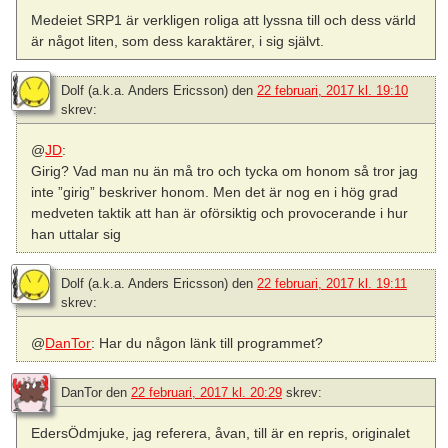
Medeiet SRP1 är verkligen roliga att lyssna till och dess värld
är något liten, som dess karaktärer, i sig självt.
Dolf (a.k.a. Anders Ericsson)
den
22 februari, 2017 kl. 19:10
skrev:
@
JD
:
Girig? Vad man nu än må tro och tycka om honom så tror jag
inte ”girig” beskriver honom. Men det är nog en i hög grad
medveten taktik att han är oförsiktig och provocerande i hur
han uttalar sig
Dolf (a.k.a. Anders Ericsson)
den
22 februari, 2017 kl. 19:11
skrev:
@
DanTor
: Har du någon länk till programmet?
DanTor
den
22 februari, 2017 kl. 20:29
skrev:
EdersÖdmjuke, jag referera, åvan, till är en repris, originalet