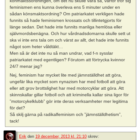
könmaktssordningen, om det nu skulle vara så, varför tror sig
feminismen ens kunna överleva ens 5 minuter under en
sådan könsmaktsordning? Om patriarkatet verkligen hade
funnits så hade feminismen krossats och tillintetgjorts för
länge sedan. Det hade inte funnits manliga hemlösa eller
självmordsbenägna. Och hur vårdnadsdomarna skulle sett ut
ska vi inte ens tala om och värst av allt, det hade inte funnits
något som heter våldtäkt…
Men så är det inte nu så man undrar, vad f-n sysslar
patriarkatet med egentligen? Förutom att förtrycka kvinnor
24/7 menar jag?
Nej, feminism har mycket lite med jämnställdhet att göra,
ungefär lika mycket som nynazism har med fotboll att göra
eller att grov brottslighet har med motorcyklar att göra. Att
skinnskallar gillar fotboll och att kriminella kallar sina ligor för
”motorcykelklubb” gör inte deras verksamheter mer legitima
för det?
Så skilj gärna på radikalfeminism och ”jämnställdhetism”,
tack!
Erik
den
19 december, 2013 kl. 21:10
skrev: