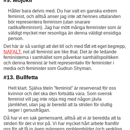
#9. Mojokii
Håller bara delvis med. Du har valt en ganska extrem
feminist, och alltså anser jag inte att hennes uttalanden
bör representera feminism (utan snarare
radikalfeminism). Jag har mött många feminister som är
väldigt mycket mer resonliga än denna väldigt ensidiga
person.
Det här är så vanligt att det till och med fått ett eget begrepp,
NAFALT
, not all feminist are like that. Det är de ledande
feministerna i samhället som påverkar samhällspolitiken
och denna feminist är helt representativ för feminister i
media och feminister som Gudrun Shyman.
#13. Bullfetta
Helt klart. Själva titeln ”feminist” är reserverad för oss
kvinnor och det ska den fortsätta vara. Som svensk
feminist vill jag inte nöja mig med någon jävla
jämlikhet, utan jag är beredd att ta striden för slutlig
seger i genusfrågan.
Då har vi en sak gemensamt, alltså att vi är beredda att ta
striden för det vi tror på. Vi har mycket hårt arbete framför
oss för att få in även männens problembilder (och
verkliga