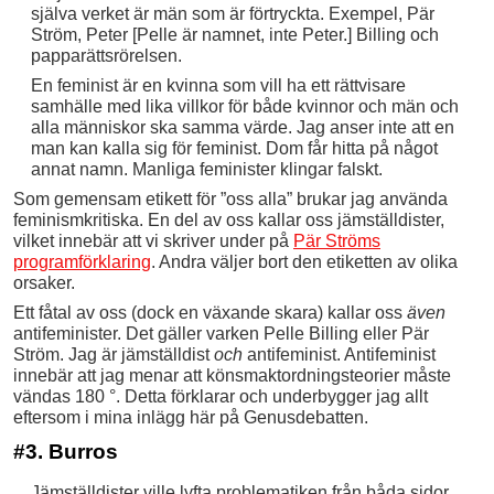
själva verket är män som är förtryckta. Exempel, Pär
Ström, Peter [Pelle är namnet, inte Peter.] Billing och
papparättsrörelsen.
En feminist är en kvinna som vill ha ett rättvisare
samhälle med lika villkor för både kvinnor och män och
alla människor ska samma värde. Jag anser inte att en
man kan kalla sig för feminist. Dom får hitta på något
annat namn. Manliga feminister klingar falskt.
Som gemensam etikett för ”oss alla” brukar jag använda
feminismkritiska. En del av oss kallar oss jämställdister,
vilket innebär att vi skriver under på
Pär Ströms
programförklaring
. Andra väljer bort den etiketten av olika
orsaker.
Ett fåtal av oss (dock en växande skara) kallar oss
även
antifeminister. Det gäller varken Pelle Billing eller Pär
Ström. Jag är jämställdist
och
antifeminist. Antifeminist
innebär att jag menar att könsmaktordningsteorier måste
vändas 180 °. Detta förklarar och underbygger jag allt
eftersom i mina inlägg här på Genusdebatten.
#3. Burros
Jämställdister ville lyfta problematiken från båda sidor,