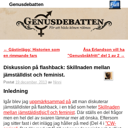
Genusdebatten
Hoppa till huvudinnehåll
Hoppa till sekundärt innehåll
←
Gästinlägg: Historien som
Åsa Erlandson vill ha
Inläggsnavigering
en rimmande fars
”Genusbråkfritt” del 1 av 2
→
Diskussion på flashback: Skillnaden mellan
jämställdist och feminist.
Postat
19 december, 2013
av
Ninni
Inledning
Igår blev jag
uppmärksammad på
att man diskuterar
jämställdister på flashback, i en tråd som heter
Skillnaden
mellan jämstäldist[sic!] och feminist
. Där ställs en del frågor
men en hel del av svaren lämnar mer att önska. Eftersom
jag sitter fast i det inlägg jag håller på med (Del 4 i
”CW-