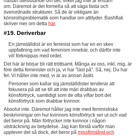
nästan uteslutande om det, vilket jag inte är ensam
om. Däremot är det formella så att säga fasta och
överordnade strukturer. Så de är viktigare än
könsrollsproblematik som handlar om attityder. Bashflak
skriver mer om detta
här
.
#19. Deriverbar
En jämställdist är en feminist som har en en skev
uppfattning om vad feminism innebär, och därför inte
vill förknippas med ordet.
Det här är börjar bli rätt tröttsamt. Många av oss, inkl. mig, är
före detta feminister och ja, vi har ”läst på”. Så, nej. Du har
fel. Vi håller inte med, vi är av annan åsikt.
Personer som kallar sig jämställdister tenderar att
fokusera på att se till att inte män drabbas av
könsförtryck, samtidigt som de ofta viftar bort det
könsförtryck som drabbar kvinnor.
Absolut inte. Däremot håller jag inte med feministiska
beskrivningar om hur kvinnors könsförtryck ser ut och vad
det beror på. Män förtrycker inte kvinnor i någon
utsträckning av betydelse. Jag kan förstå varför man
upplever
det så dock, det beror på
missförstånd och