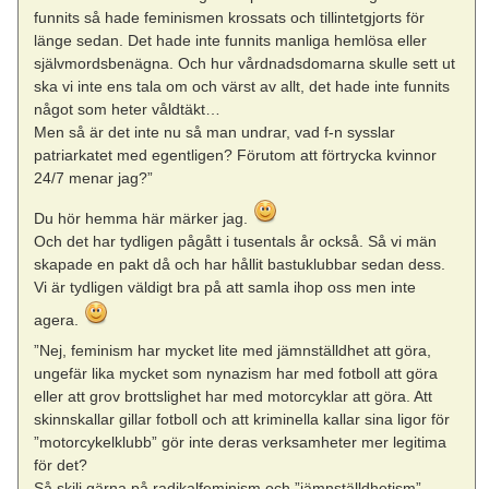
funnits så hade feminismen krossats och tillintetgjorts för
länge sedan. Det hade inte funnits manliga hemlösa eller
självmordsbenägna. Och hur vårdnadsdomarna skulle sett ut
ska vi inte ens tala om och värst av allt, det hade inte funnits
något som heter våldtäkt…
Men så är det inte nu så man undrar, vad f-n sysslar
patriarkatet med egentligen? Förutom att förtrycka kvinnor
24/7 menar jag?”
Du hör hemma här märker jag.
Och det har tydligen pågått i tusentals år också. Så vi män
skapade en pakt då och har hållit bastuklubbar sedan dess.
Vi är tydligen väldigt bra på att samla ihop oss men inte
agera.
”Nej, feminism har mycket lite med jämnställdhet att göra,
ungefär lika mycket som nynazism har med fotboll att göra
eller att grov brottslighet har med motorcyklar att göra. Att
skinnskallar gillar fotboll och att kriminella kallar sina ligor för
”motorcykelklubb” gör inte deras verksamheter mer legitima
för det?
Så skilj gärna på radikalfeminism och ”jämnställdhetism”,