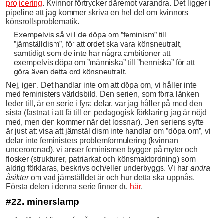
projicering
. Kvinnor förtrycker däremot varandra. Det ligger i
pipeline att jag kommer skriva en hel del om kvinnors
könsrollsproblematik.
Exempelvis så vill de döpa om ”feminism” till
”jämställdism”, för att ordet ska vara könsneutralt,
samtidigt som de inte har några ambitioner att
exempelvis döpa om ”människa” till ”henniska” för att
göra även detta ord könsneutralt.
Nej, igen. Det handlar inte om att döpa om, vi håller inte
med feministers världsbild. Den serien, som förra länken
leder till, är en serie i fyra delar, var jag håller på med den
sista (fastnat i att få till en pedagogisk förklaring jag är nöjd
med, men den kommer när det lossnar). Den seriens syfte
är just att visa att jämställdism inte handlar om ”döpa om”, vi
delar inte feministers problemformulering (kvinnan
underordnad), vi anser feminismen bygger på myter och
flosker (strukturer, patriarkat och könsmaktordning) som
aldrig förklaras, beskrivs och/eller underbyggs. Vi har
andra
åsikter
om vad jämställdet är och hur detta ska uppnås.
Första delen i denna serie finner du
här
.
#22. minerslamp