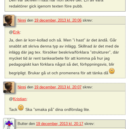
redaktörer gick igenom texten före pubb.
Ninni
den
19 december, 2013 kl. 20:06
skrev:
@
Erik
:
Ja, den är korr-kollad och så. Men ”i hast” är det ändå. Går
snabbt att skriva denna typ av inlägg. Skillnad är det med de
inlägg där jag tex. försöker beskriva/förklara ”strukturer”, där
mycket tid är rent tankearbete för att komma på hur jag
pedagogiskt kan förklara något så det, förhppningsvis, blir
begripligt. Brukar gå ut och promenera för att tänka då
Ninni
den
19 december, 2013 kl. 20:07
skrev:
@
Kristian
:
Tack
Ska ”smaka på” dina ordförslag lite.
Butter
den
19 december, 2013 kl. 20:17
skrev: