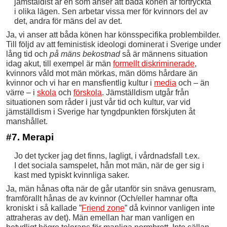
jämstäldist är en som anser att båda könen är förtryckta
i olika lägen. Sen arbetar vissa mer för kvinnors del av
det, andra för mäns del av det.
Ja, vi anser att båda könen har könsspecifika problembilder.
Till följd av att feministisk ideologi dominerat i Sverige under
lång tid och
på mäns bekostnad
så är männens situation
idag akut, till exempel är män
formellt diskriminerade
,
kvinnors våld mot män mörkas, män döms hårdare än
kvinnor och vi har en mansfientlig kultur i
media
och – än
värre – i
skola
och
förskola
. Jämställdism utgår från
situationen som råder i just vår tid och kultur, var vid
jämställdism i Sverige har tyngdpunkten förskjuten åt
manshållet.
#7. Merapi
Jo det tycker jag det finns, lagligt, i vårdnadsfall t.ex.
I det sociala samspelet, hån mot män, när de ger sig i
kast med typiskt kvinnliga saker.
Ja, män hånas ofta när de går utanför sin snäva genusram,
framförallt hånas de av kvinnor (Och/eller hamnar ofta
kroniskt i så kallade ”
Friend zone
” då kvinnor vanligen inte
attraheras av det). Män emellan har man vanligen en