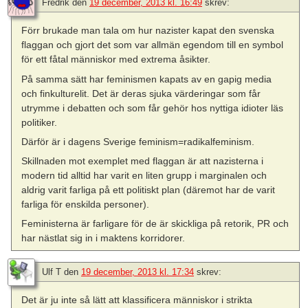
Fredrik
den
19 december, 2013 kl. 16:49
skrev:
Förr brukade man tala om hur nazister kapat den svenska
flaggan och gjort det som var allmän egendom till en symbol
för ett fåtal människor med extrema åsikter.
På samma sätt har feminismen kapats av en gapig media
och finkulturelit. Det är deras sjuka värderingar som får
utrymme i debatten och som får gehör hos nyttiga idioter läs
politiker.
Därför är i dagens Sverige feminism=radikalfeminism.
Skillnaden mot exemplet med flaggan är att nazisterna i
modern tid alltid har varit en liten grupp i marginalen och
aldrig varit farliga på ett politiskt plan (däremot har de varit
farliga för enskilda personer).
Feministerna är farligare för de är skickliga på retorik, PR och
har nästlat sig in i maktens korridorer.
Ulf T
den
19 december, 2013 kl. 17:34
skrev:
Det är ju inte så lätt att klassificera människor i strikta