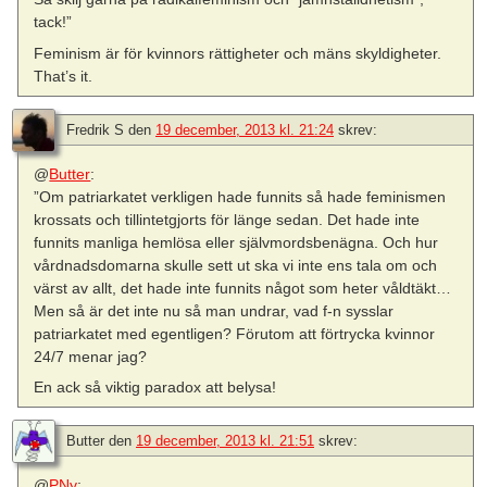
tack!”
Feminism är för kvinnors rättigheter och mäns skyldigheter.
That’s it.
Fredrik S
den
19 december, 2013 kl. 21:24
skrev:
@
Butter
:
”Om patriarkatet verkligen hade funnits så hade feminismen
krossats och tillintetgjorts för länge sedan. Det hade inte
funnits manliga hemlösa eller självmordsbenägna. Och hur
vårdnadsdomarna skulle sett ut ska vi inte ens tala om och
värst av allt, det hade inte funnits något som heter våldtäkt…
Men så är det inte nu så man undrar, vad f-n sysslar
patriarkatet med egentligen? Förutom att förtrycka kvinnor
24/7 menar jag?
En ack så viktig paradox att belysa!
Butter
den
19 december, 2013 kl. 21:51
skrev:
@
PNy
: