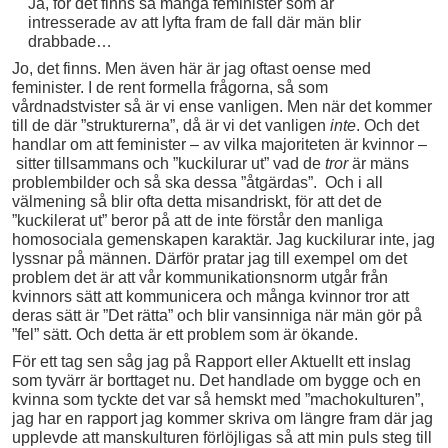
Ja, för det finns så många feminister som är
intresserade av att lyfta fram de fall där män blir
drabbade…
Jo, det finns. Men även här är jag oftast oense med
feminister. I de rent formella frågorna, så som
vårdnadstvister så är vi ense vanligen. Men när det kommer
till de där ”strukturerna”, då är vi det vanligen
inte
. Och det
handlar om att feminister – av vilka majoriteten är kvinnor –
sitter tillsammans och ”kuckilurar ut” vad de
tror
är mäns
problembilder och så ska dessa ”åtgärdas”. Och i all
välmening så blir ofta detta misandriskt, för att det de
”kuckilerat ut” beror på att de inte förstår den manliga
homosociala gemenskapen karaktär. Jag kuckilurar inte, jag
lyssnar på männen. Därför pratar jag till exempel om det
problem det är att vår kommunikationsnorm utgår från
kvinnors sätt att kommunicera och många kvinnor tror att
deras sätt är ”Det rätta” och blir vansinniga när män gör på
”fel” sätt. Och detta är ett problem som är ökande.
För ett tag sen såg jag på Rapport eller Aktuellt ett inslag
som tyvärr är borttaget nu. Det handlade om bygge och en
kvinna som tyckte det var så hemskt med ”machokulturen”,
jag har en rapport jag kommer skriva om längre fram där jag
upplevde att manskulturen förlöjligas så att min puls steg till