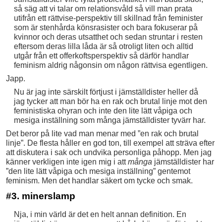
så säg att vi talar om relationsvåld så vill man prata
utifrån ett rättvise-perspektiv till skillnad från feminister
som är stenhårda könsrasister och bara fokuserar på
kvinnor och deras utsatthet och sedan struntar i resten
eftersom deras lilla låda är så otroligt liten och alltid
utgår från ett offerkoftsperspektiv så därför handlar
feminism aldrig någonsin om någon rättvisa egentligen.
Japp.
Nu är jag inte särskilt förtjust i jämställdister heller då
jag tycker att man bör ha en rak och brutal linje mot den
feministiska ohyran och inte den lite lätt våpiga och
mesiga inställning som många jämställdister tyvärr har.
Det beror på lite vad man menar med ”en rak och brutal
linje”. De flesta håller en god ton, till exempel att sträva efter
att diskutera i sak och undvika personliga påhopp. Men jag
känner verkligen inte igen mig i att
många
jämställdister har
”den lite lätt våpiga och mesiga inställning” gentemot
feminism. Men det handlar säkert om tycke och smak.
#3. minerslamp
Nja, i min värld är det en helt annan definition. En