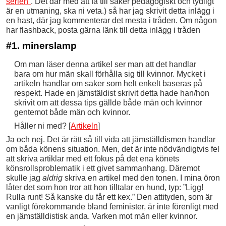
serien”
. Det där med att få till saker pedagogiskt och tydligt
är en utmaning, ska ni veta.) så har jag skrivit detta inlägg i
en hast, där jag kommenterar det mesta i tråden. Om någon
har flashback, posta gärna länk till detta inlägg i tråden
#1. minerslamp
Om man läser denna artikel ser man att det handlar
bara om hur män skall förhålla sig till kvinnor. Mycket i
artikeln handlar om saker som helt enkelt baseras på
respekt. Hade en jämstäldist skrivit detta hade han/hon
skrivit om att dessa tips gällde både män och kvinnor
gentemot både män och kvinnor.
Håller ni med? [
Artikeln
]
Ja och nej. Det är rätt så till vida att jämställdismen handlar
om båda könens situation. Men, det är inte nödvändigtvis fel
att skriva artiklar med ett fokus på det ena könets
könsrollsproblematik i ett givet sammanhang. Däremot
skulle jag
aldrig
skriva en artikel med den tonen. I mina öron
låter det som hon tror att hon tilltalar en hund, typ: ”Ligg!
Rulla runt! Så kanske du får ett kex.” Den attityden, som är
vanligt förekommande bland feminister, är inte förenligt med
en jämställdistisk anda. Varken mot män eller kvinnor.