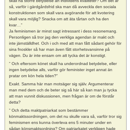
skall ha större betydelse än individens kvaliteter? Om det är
så, varför i gärdgårdsfrid ska man då avveckla den sociala
konstruktionen som skall vara avgörande för att kvotering
skall vara möjlig? Snacka om att äta tårtan och ha den
kvar…”
Ja feminismen är minst sagt intressant i dess resonemang.
Personligen så tror jag den verkliga agendan är makt och
inte jämställdhet. Och i och med att man fått sådant gehör för
sina fnoskler så har man även fått storhetsvansinne på
vägen. Du är inte ensam om att tycka det är konstigt.
” Och eftersom könet skall ha underordnad betydelse, eller
ingen betydelse alls, varför gör feminister inget annat än
pratar om kön hela tiden?”
Exakt. Samma här man motsäger sig själv. Argumenterar
man med dem och de beter sig så här så kan man ju tycka
att man vunnit diskussionen, men frågan är om de förstår
detta?
” Och detta maktpatriarkat som bestämmer
könmaktssordningen, om det nu skulle vara så, varför tror sig
feminismen ens kunna överleva ens 5 minuter under en
sådan könsmaktsordning? Om patriarkatet verkligen hade