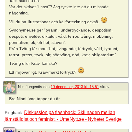
Tack skall du ha.
Var det skrivet ”i hast”? Jag tyckte inte att du missade
någonting.
Vill du ha illustrationer och källförteckning också.
Synonymer.se ger ”tyranni, undertryckande, despotism,
despoti, envälde, diktatur, våld, terror, tvång, mobbning,
pennalism, ok, ofrihet, slaveri”.
Från Tvång får man ”hot, tvingande, förtryck, våld, tyranni,
terror; press, tryck, ok; nödtvång, nöd, krav, obligatorium”
Tvång eller Krav, kanske?
Ett miljövänligt, Krav-märkt förtryck?
Nils Jungenäs
den
19 december, 2013 kl. 15:51
skrev:
Bra Ninni. Vad tapper du är.
Diskussion på flashback: Skillnaden mellan
Pingback:
jämställdist och feminist. - UmeNytt.se - Nyheter Sverige