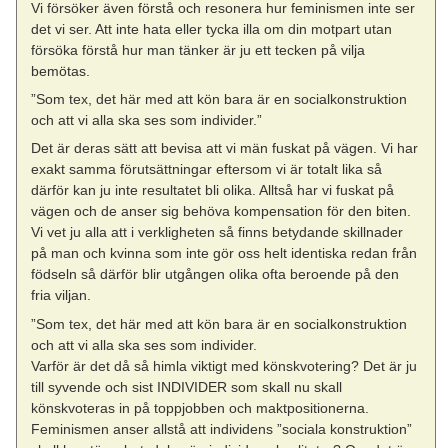
Vi försöker även förstå och resonera hur feminismen inte ser
det vi ser. Att inte hata eller tycka illa om din motpart utan
försöka förstå hur man tänker är ju ett tecken på vilja
bemötas.
”Som tex, det här med att kön bara är en socialkonstruktion
och att vi alla ska ses som individer.”
Det är deras sätt att bevisa att vi män fuskat på vägen. Vi har
exakt samma förutsättningar eftersom vi är totalt lika så
därför kan ju inte resultatet bli olika. Alltså har vi fuskat på
vägen och de anser sig behöva kompensation för den biten.
Vi vet ju alla att i verkligheten så finns betydande skillnader
på man och kvinna som inte gör oss helt identiska redan från
födseln så därför blir utgången olika ofta beroende på den
fria viljan.
”Som tex, det här med att kön bara är en socialkonstruktion
och att vi alla ska ses som individer.
Varför är det då så himla viktigt med könskvotering? Det är ju
till syvende och sist INDIVIDER som skall nu skall
könskvoteras in på toppjobben och maktpositionerna.
Feminismen anser allstå att individens ”sociala konstruktion”