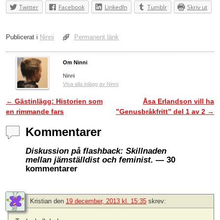
Twitter
Facebook
LinkedIn
Tumblr
Skriv ut
Publicerat i
Ninni
Permanent länk
Om Ninni
Ninni
Visa alla inlägg av Ninni
←
Gästinlägg: Historien som
Åsa Erlandson vill ha
Inläggsnavigering
en rimmande fars
”Genusbråkfritt” del 1 av 2
→
Kommentarer
Diskussion på flashback: Skillnaden
mellan jämställdist och feminist.
— 30
kommentarer
Kristian
den
19 december, 2013 kl. 15:35
skrev: