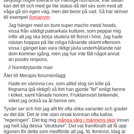
betydligt högre tolerans för manliga normbrott. Inte sällan
kan det till och med ge lite status då det ses som mod att
våga gå sin egen väg, men det beror på vad. Så här skriver
till exempel
Annanym
:
Jag hänger med en bunt super macho metal heads,
vissa från väldigt patriarkala kulturer, som peppar mig
inför att jag ska börja studera till florist i höst. Jag hade
nästan hoppas på lite roliga hånande skämt eftersom
vissa i gänget kan vara riktigt jävla underhållande när
dom kommer igång, men jag har inte fått något annat
än positiv respons.
// Normbrytande man
Åter till Merapis forumsinlägg:
Hade en väninna t.ex. som alltid slog sin kille på
fingrarna (på riktigt!) så fort han gjorde ”fel” enligt henne
i köket, samt hånade honom. Fruktansvärt beteende,
vilket jag också sa åt henne om.
Tyvärr ser och hör jag allt för ofta olika varianter och grader
av det där. Det är inte utan orsak kvinnan ofta kallas
”regeringen”. Det tog mig
många steg i männens skor
innan
jag helt såg dessa ”strukturer”. Det var framförallt att få upp
ögonen för detta som medförde att jag, fd. feminist, idag är