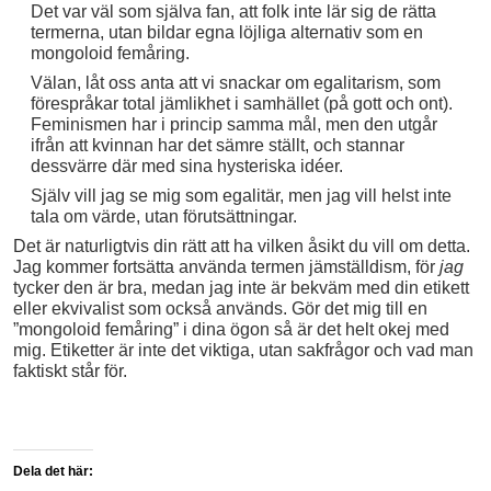
Det var väl som själva fan, att folk inte lär sig de rätta
termerna, utan bildar egna löjliga alternativ som en
mongoloid femåring.
Välan, låt oss anta att vi snackar om egalitarism, som
förespråkar total jämlikhet i samhället (på gott och ont).
Feminismen har i princip samma mål, men den utgår
ifrån att kvinnan har det sämre ställt, och stannar
dessvärre där med sina hysteriska idéer.
Själv vill jag se mig som egalitär, men jag vill helst inte
tala om värde, utan förutsättningar.
Det är naturligtvis din rätt att ha vilken åsikt du vill om detta.
Jag kommer fortsätta använda termen jämställdism, för
jag
tycker den är bra, medan jag inte är bekväm med din etikett
eller ekvivalist som också används. Gör det mig till en
”mongoloid femåring” i dina ögon så är det helt okej med
mig. Etiketter är inte det viktiga, utan sakfrågor och vad man
faktiskt står för.
Dela det här: