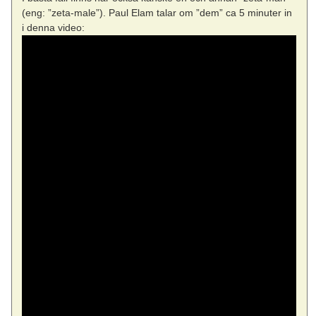
(eng: ”zeta-male”). Paul Elam talar om ”dem” ca 5 minuter in
i denna video: