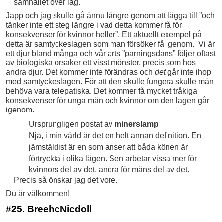
samhället över lag.
Japp och jag skulle gå ännu längre genom att lägga till ”och
tänker inte ett steg längre i vad detta kommer få för
konsekvenser för kvinnor heller”. Ett aktuellt exempel på
detta är samtyckeslagen som man försöker få igenom. Vi är
ett djur bland många och vår arts ”parningsdans” följer oftast
av biologiska orsaker ett visst mönster, precis som hos
andra djur. Det kommer inte förändras och
det
går inte ihop
med samtyckeslagen. För att den skulle fungera skulle män
behöva vara telepatiska. Det kommer få mycket tråkiga
konsekvenser för unga män och kvinnor om den lagen går
igenom.
Ursprungligen postat av
minerslamp
Nja, i min värld är det en helt annan definition. En
jämstäldist är en som anser att båda könen är
förtryckta i olika lägen. Sen arbetar vissa mer för
kvinnors del av det, andra för mäns del av det.
Precis så önskar jag det vore.
Du är välkommen!
#25. BreehcNicdoll