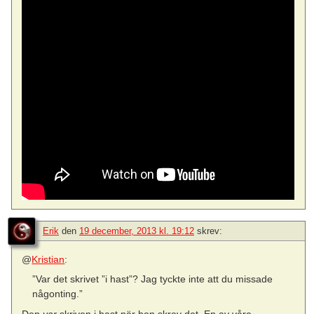
Erik
den
19 december, 2013 kl. 19:12
skrev:
@
Kristian
:
”Var det skrivet ”i hast”? Jag tyckte inte att du missade
någonting.”
Den
var
skriven i hast när hon skrev det. En av våra