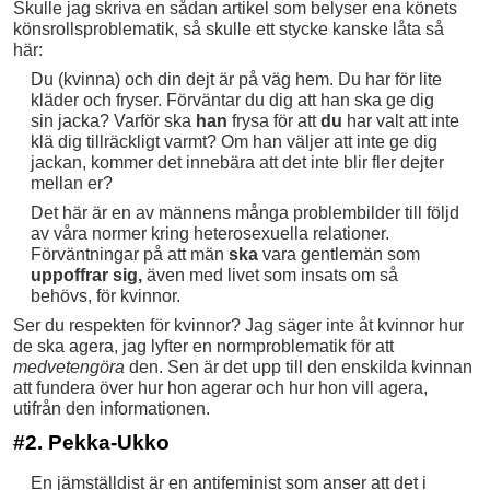
Skulle jag skriva en sådan artikel som belyser ena könets
könsrollsproblematik, så skulle ett stycke kanske låta så
här:
Du (kvinna) och din dejt är på väg hem. Du har för lite
kläder och fryser. Förväntar du dig att han ska ge dig
sin jacka? Varför ska
han
frysa för att
du
har valt att inte
klä dig tillräckligt varmt? Om han väljer att inte ge dig
jackan, kommer det innebära att det inte blir fler dejter
mellan er?
Det här är en av männens många problembilder till följd
av våra normer kring heterosexuella relationer.
Förväntningar på att män
ska
vara gentlemän som
uppoffrar sig,
även med livet som insats om så
behövs, för kvinnor.
Ser du respekten för kvinnor? Jag säger inte åt kvinnor hur
de ska agera, jag lyfter en normproblematik för att
medvetengöra
den. Sen är det upp till den enskilda kvinnan
att fundera över hur hon agerar och hur hon vill agera,
utifrån den informationen.
#2. Pekka-Ukko
En jämställdist är en antifeminist som anser att det i