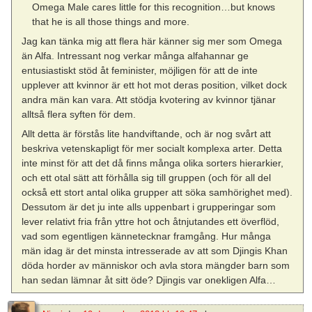
Omega Male cares little for this recognition…but knows
that he is all those things and more.
Jag kan tänka mig att flera här känner sig mer som Omega
än Alfa. Intressant nog verkar många alfahannar ge
entusiastiskt stöd åt feminister, möjligen för att de inte
upplever att kvinnor är ett hot mot deras position, vilket dock
andra män kan vara. Att stödja kvotering av kvinnor tjänar
alltså flera syften för dem.
Allt detta är förstås lite handviftande, och är nog svårt att
beskriva vetenskapligt för mer socialt komplexa arter. Detta
inte minst för att det då finns många olika sorters hierarkier,
och ett otal sätt att förhålla sig till gruppen (och för all del
också ett stort antal olika grupper att söka samhörighet med).
Dessutom är det ju inte alls uppenbart i grupperingar som
lever relativt fria från yttre hot och åtnjutandes ett överflöd,
vad som egentligen kännetecknar framgång. Hur många
män idag är det minsta intresserade av att som Djingis Khan
döda horder av människor och avla stora mängder barn som
han sedan lämnar åt sitt öde? Djingis var onekligen Alfa…