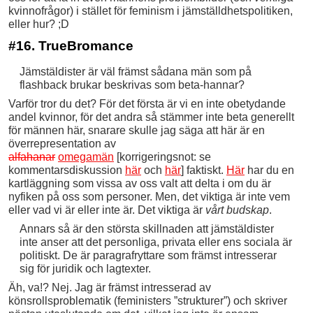
kvinnofrågor) i stället för feminism i jämställdhetspolitiken,
eller hur? ;D
#16. TrueBromance
Jämstäldister är väl främst sådana män som på
flashback brukar beskrivas som beta-hannar?
Varför tror du det? För det första är vi en inte obetydande
andel kvinnor, för det andra så stämmer inte beta generellt
för männen här, snarare skulle jag säga att här är en
överrepresentation av
alfahanar
omegamän
[korrigeringsnot: se
kommentarsdiskussion
här
och
här
] faktiskt.
Här
har du en
kartläggning som vissa av oss valt att delta i om du är
nyfiken på oss som personer. Men, det viktiga är inte vem
eller vad vi är eller inte är. Det viktiga är
vårt budskap
.
Annars så är den största skillnaden att jämstäldister
inte anser att det personliga, privata eller ens sociala är
politiskt. De är paragrafryttare som främst intresserar
sig för juridik och lagtexter.
Äh, va!? Nej. Jag är främst intresserad av
könsrollsproblematik (feministers ”strukturer”) och skriver