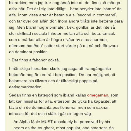
hierarkier, men jag tror nog ändå inte att det finns så många
alfor här. Det är i sig inte dåligt – beta betyder inte ’sämre’ än
alfa. Inom vissa arter är betan s.a.s. ’second in command’,
och tar över om alfan dör. Inom andra tillåts inte betorna para
sig. Men bland högre primater, t.ex. gorillor, är det inte så
stor skillnad i sociala friheter mellan alfa och beta. En sak
som utmärker alfan är högre nivåer av stresshormon,
eftersom han/hon* sätter stort värde på att nå och försvara
en dominant position.
* Det finns alfahonor också.
I mänskliga hierarkier skulle jag säga att framgångsrika
betamän nog är i en rätt bra position. De har möjlighet att
balansera sin tillvaro och är tillräckligt poppis på
datingmarknaden.
Sedan finns en kategori som ibland kallas
omegamän
, som
lätt kan misstas för alfa, eftersom de tycks ha kapacitet att
tävla om de dominanta positionerna, men som saknar
intresse för det och i stället går sin egen väg.
An Alpha Male MUST absolutely be perceived by his
peers as the toughest, most popular, and smartest. An