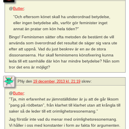
@
Butter
:
”Och eftersom könet skall ha underordnad betydelse,
eller ingen betydelse alls, varför gör feminister inget
annat än pratar om kön hela tiden?”
Bingo! Feminismen sätter ofta metoden de bestämt de vill
använda som överordnad det resultat de säger sig vara ute
efter att uppnå. Vad du just beskrev är en av de stora
dissonanserna. Hur skall feminismens könsfixering kunna
leda till ett samhälle där kön har mindre betydelse? Nån som
tror det ens är möjligt?
PNy
den
19 december, 2013 kl. 21:19
skrev:
@
Butter
:
”Tja, min erfarenhet av jämnställdister är ju att de går liksom
”pang på rödbetan”, från klarhet till klarhet utan att krångla till
saker så de leder till ett orimlighetsresonemang.”
Jag förstår inte vad du menar med orimlighetsresonemang.
Vi håller i oss med konstanter i form av fakta för argumenten.