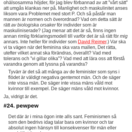
ohälsosamma höjder, för jag blev förbannad av att ”vårt sätt”
att umgås klankas ner på. Manlighet och maskulinitet anses
liksom vara Problemet med stort P. Och så påstår man
mannen är normen och överordnad? Vad om detta sätt är
rätt
av biologiska orsaker
för individer som är
maskuliniserade? (Jag menar att det är så, finns ingen
annan rimlig förklaringsmodell till varför det är så rätt för
mig
annars. Inte heller för individer som
David Reimer
.) Var ska
vi ta vägen när det feminina ska vara mallen, Det rätta,
utefter vilket annat ska förändras, överallt? Vad med
tolerans och ”vi gillar olika”? Vad med att lära oss att förstå
varandra genom att lyssna på varandra?
Tyvärr är det så att många av de feminister som syns i
flödet är väldigt negativa gentemot män. Och de säger
inte vissa män. De säger inte vissa mäns våld mot
kvinnor till exempel. De säger mäns våld mot kvinnor.
Ja, vidrigt är det.
#24. pewpew
Det där är i mina ögon inte alls sant. Feminismen så
som den bedrivs idag talar bara om kvinnor och tar
absolut ingen hänsyn till konsekvenser för män eller