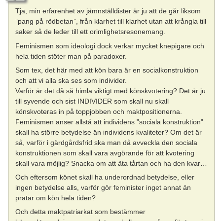
Tja, min erfarenhet av jämnställdister är ju att de går liksom
”pang på rödbetan”, från klarhet till klarhet utan att krångla till
saker så de leder till ett orimlighetsresonemang.
Feminismen som ideologi dock verkar mycket knepigare och
hela tiden stöter man på paradoxer.
Som tex, det här med att kön bara är en socialkonstruktion
och att vi alla ska ses som individer.
Varför är det då så himla viktigt med könskvotering? Det är ju
till syvende och sist INDIVIDER som skall nu skall
könskvoteras in på toppjobben och maktpositionerna.
Feminismen anser allstå att individens ”sociala konstruktion”
skall ha större betydelse än individens kvaliteter? Om det är
så, varför i gärdgårdsfrid ska man då avveckla den sociala
konstruktionen som skall vara avgörande för att kvotering
skall vara möjlig? Snacka om att äta tårtan och ha den kvar…
Och eftersom könet skall ha underordnad betydelse, eller
ingen betydelse alls, varför gör feminister inget annat än
pratar om kön hela tiden?
Och detta maktpatriarkat som bestämmer