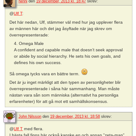
Ninni
den
19 december, 2013 kl. 18:47
skrev:
@
Ulf T
:
Det här nedan, Ulf, stämmer väl med hur jag upplever flera
av männen här och det jag åsyftade när jag skrev om
överrepresenterade:
4. Omega Male
A confident and capable male that doesn’t seek approval
or abide by social hierarchy. He sets his own goals, and
defines his own success.
Så omega tycks vara en bättre term.
Det är ju inget märkligt att den typen av personligheter blir
överrepresenterade i såna här sammanhang. Man måste
nästan vara sån som människa (alternativt ha personliga
erfarenheter) för att gå mot ett samhällskonsensus.
John Nilsson
den
19 december, 2013 kl. 18:58
skrev:
@
Ulf T
med flera.
I bästa fall finns här också kanske en och annan ”zeta-man”