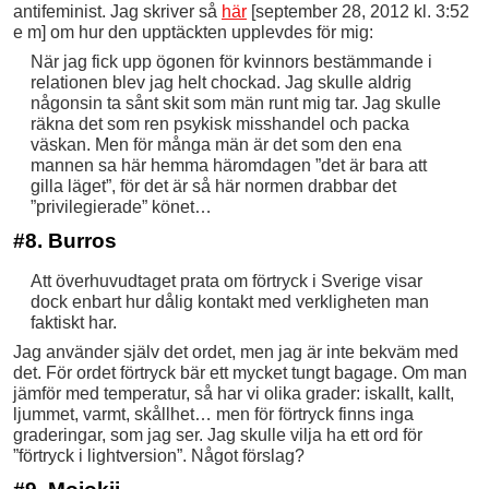
antifeminist. Jag skriver så
här
[september 28, 2012 kl. 3:52
e m] om hur den upptäckten upplevdes för mig:
När jag fick upp ögonen för kvinnors bestämmande i
relationen blev jag helt chockad. Jag skulle aldrig
någonsin ta sånt skit som män runt mig tar. Jag skulle
räkna det som ren psykisk misshandel och packa
väskan. Men för många män är det som den ena
mannen sa här hemma häromdagen ”det är bara att
gilla läget”, för det är så här normen drabbar det
”privilegierade” könet…
#8. Burros
Att överhuvudtaget prata om förtryck i Sverige visar
dock enbart hur dålig kontakt med verkligheten man
faktiskt har.
Jag använder själv det ordet, men jag är inte bekväm med
det. För ordet förtryck bär ett mycket tungt bagage. Om man
jämför med temperatur, så har vi olika grader: iskallt, kallt,
ljummet, varmt, skållhet… men för förtryck finns inga
graderingar, som jag ser. Jag skulle vilja ha ett ord för
”förtryck i lightversion”. Något förslag?