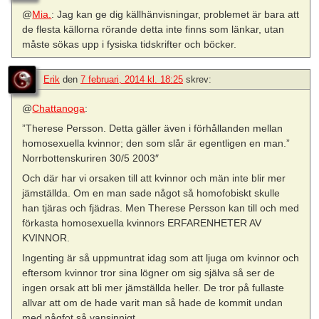
@
Mia.
: Jag kan ge dig källhänvisningar, problemet är bara att
de flesta källorna rörande detta inte finns som länkar, utan
måste sökas upp i fysiska tidskrifter och böcker.
Erik
den
7 februari, 2014 kl. 18:25
skrev:
@
Chattanoga
:
”Therese Persson. Detta gäller även i förhållanden mellan
homosexuella kvinnor; den som slår är egentligen en man.”
Norrbottenskuriren 30/5 2003″
Och där har vi orsaken till att kvinnor och män inte blir mer
jämställda. Om en man sade något så homofobiskt skulle
han tjäras och fjädras. Men Therese Persson kan till och med
förkasta homosexuella kvinnors ERFARENHETER AV
KVINNOR.
Ingenting är så uppmuntrat idag som att ljuga om kvinnor och
eftersom kvinnor tror sina lögner om sig själva så ser de
ingen orsak att bli mer jämställda heller. De tror på fullaste
allvar att om de hade varit man så hade de kommit undan
med någfot så vansinnigt.