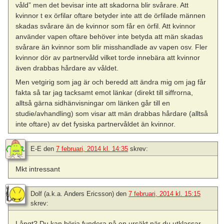
våld” men det bevisar inte att skadorna blir svårare. Att
kvinnor t ex örfilar oftare betyder inte att de örfilade männen
skadas svårare än de kvinnor som får en örfil. Att kvinnor
använder vapen oftare behöver inte betyda att män skadas
svårare än kvinnor som blir misshandlade av vapen osv. Fler
kvinnor dör av partnervåld vilket torde innebära att kvinnor
även drabbas hårdare av våldet.
Men vetgirig som jag är och beredd att ändra mig om jag får
fakta så tar jag tacksamt emot länkar (direkt till siffrorna,
alltså gärna sidhänvisningar om länken går till en
studie/avhandling) som visar att män drabbas hårdare (alltså
inte oftare) av det fysiska partnervåldet än kvinnor.
E-E
den
7 februari, 2014 kl. 14:35
skrev:
Mkt intressant
Dolf (a.k.a. Anders Ericsson)
den
7 februari, 2014 kl. 15:15
skrev:
Långt? Du kan börja fundera på en ursäkt när du utklassar