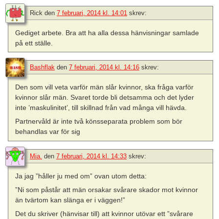
Rick
den
7 februari, 2014 kl. 14:01
skrev:
Gediget arbete. Bra att ha alla dessa hänvisningar samlade
på ett ställe.
Bashflak
den
7 februari, 2014 kl. 14:16
skrev:
Den som vill veta varför män slår kvinnor, ska fråga varför
kvinnor slår män. Svaret torde bli detsamma och det lyder
inte ’maskulinitet’, till skillnad från vad många vill hävda.
Partnervåld är inte två könsseparata problem som bör
behandlas var för sig
Mia.
den
7 februari, 2014 kl. 14:33
skrev:
Ja jag ”håller ju med om” ovan utom detta:
”Ni som påstår att män orsakar svårare skador mot kvinnor
än tvärtom kan slänga er i väggen!”
Det du skriver (hänvisar till) att kvinnor utövar ett ”svårare