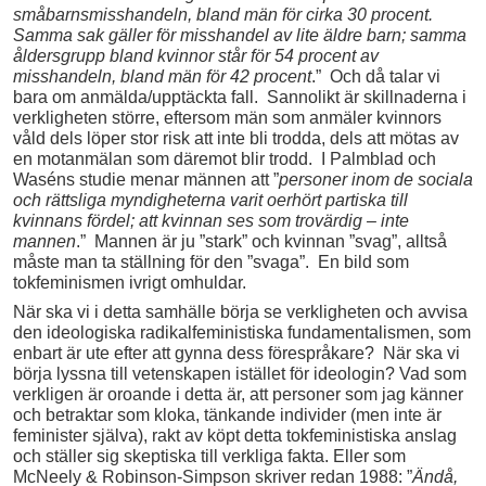
småbarnsmisshandeln, bland män för cirka 30 procent.
Samma sak gäller för misshandel av lite äldre barn; samma
åldersgrupp bland kvinnor står för 54 procent av
misshandeln, bland män för 42 procent
.” Och då talar vi
bara om anmälda/upptäckta fall. Sannolikt är skillnaderna i
verkligheten större, eftersom män som anmäler kvinnors
våld dels löper stor risk att inte bli trodda, dels att mötas av
en motanmälan som däremot blir trodd. I Palmblad och
Waséns studie menar männen att ”
personer inom de sociala
och rättsliga myndigheterna varit oerhört partiska till
kvinnans fördel; att kvinnan ses som trovärdig
–
inte
mannen
.” Mannen är ju ”stark” och kvinnan ”svag”, alltså
måste man ta ställning för den ”svaga”. En bild som
tokfeminismen ivrigt omhuldar.
När ska vi i detta samhälle börja se verkligheten och avvisa
den ideologiska radikalfeministiska fundamentalismen, som
enbart är ute efter att gynna dess förespråkare? När ska vi
börja lyssna till vetenskapen istället för ideologin? Vad som
verkligen är oroande i detta är, att personer som jag känner
och betraktar som kloka, tänkande individer (men inte är
feminister själva), rakt av köpt detta tokfeministiska anslag
och ställer sig skeptiska till verkliga fakta. Eller som
McNeely & Robinson-Simpson skriver redan 1988: ”
Ändå,