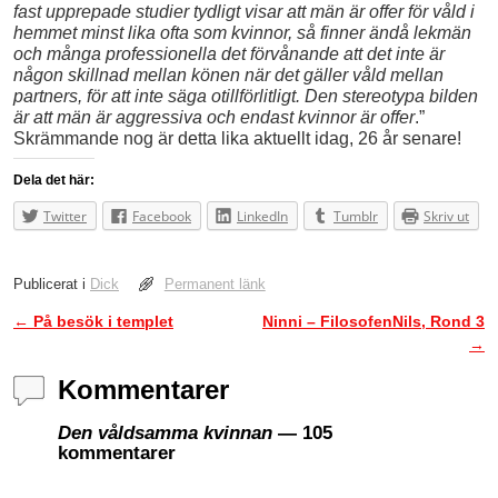
fast upprepade studier tydligt visar att män är offer för våld i
hemmet minst lika ofta som kvinnor, så finner ändå lekmän
och många professionella det förvånande att det inte är
någon skillnad mellan könen när det gäller våld mellan
partners, för att inte säga otillförlitligt. Den stereotypa bilden
är att män är aggressiva och endast kvinnor är offer
.”
Skrämmande nog är detta lika aktuellt idag, 26 år senare!
Dela det här:
Twitter
Facebook
LinkedIn
Tumblr
Skriv ut
Publicerat i
Dick
Permanent länk
←
På besök i templet
Ninni – FilosofenNils, Rond 3
Inläggsnavigering
→
Kommentarer
Den våldsamma kvinnan
— 105
kommentarer