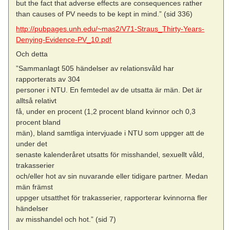
but the fact that adverse effects are consequences rather
than causes of PV needs to be kept in mind.” (sid 336)
http://pubpages.unh.edu/~mas2/V71-Straus_Thirty-Years-
Denying-Evidence-PV_10.pdf
Och detta
”Sammanlagt 505 händelser av relationsvåld har
rapporterats av 304
personer i NTU. En femtedel av de utsatta är män. Det är
alltså relativt
få, under en procent (1,2 procent bland kvinnor och 0,3
procent bland
män), bland samtliga intervjuade i NTU som uppger att de
under det
senaste kalenderåret utsatts för misshandel, sexuellt våld,
trakasserier
och/eller hot av sin nuvarande eller tidigare partner. Medan
män främst
uppger utsatthet för trakasserier, rapporterar kvinnorna fler
händelser
av misshandel och hot.” (sid 7)