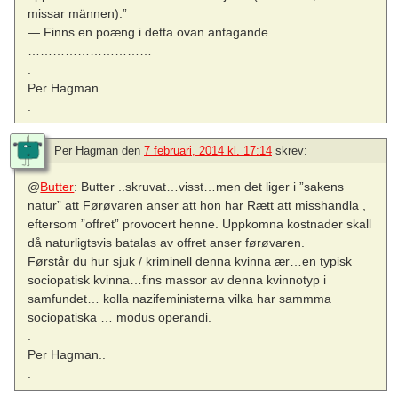
missar männen).”
— Finns en poæng i detta ovan antagande.
…………………………
.
Per Hagman.
.
Per Hagman
den
7 februari, 2014 kl. 17:14
skrev:
@
Butter
: Butter ..skruvat…visst…men det liger i ”sakens
natur” att Førøvaren anser att hon har Rætt att misshandla ,
eftersom ”offret” provocert henne. Uppkomna kostnader skall
då naturligtsvis batalas av offret anser førøvaren.
Førstår du hur sjuk / kriminell denna kvinna ær…en typisk
sociopatisk kvinna…fins massor av denna kvinnotyp i
samfundet… kolla nazifeministerna vilka har sammma
sociopatiska … modus operandi.
.
Per Hagman..
.