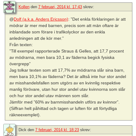
Kollen
den
7 februari, 2014 kl. 17:43
skrev:
@
Dolf (a.k.a. Anders Ericsson)
: ”Det enkla förklaringen är att
mödrar är mer med barnen, precis som att män oftare är
inblandade som förare i trafikolyckor av den enkla
anledningen att de kör mer.”
Från texten:
”Till exempel rapporterade Straus & Gelles, att 17,7 procent
av mödrarna, men bara 10,1 av fäderna begick fysiska
övergrepp”
Jag tolkar texten som att 17,7% av mödrarna slår sina barn,
men bara 10,1% av fäderna? Det är alltså inte hur stor andel
av misshandelsfallen som utgörs av en kvinnlig respektive
manlig förövare, utan hur stor andel utav kvinnorna som slår
och hur stor andel utav männen som slår.
Jämför med ”60% av barnmisshandeln utförs av kvinnor”.
(Siffran helt påhittad och tagen ur luften för att förtydliga
räkneexemplet).
Dick
den
7 februari, 2014 kl. 18:23
skrev: