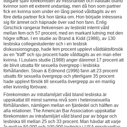
tidigare själv förekomsten av misshandel och våldtäkt bland
kvinnor som ett extremt undantag, men då hon som partner
fick en kvinna som under en lång period våldtagits av en
före detta partner fick hon tänka om. Hon började intressera
sig för ämnet och häpnade över vad hon fann. Enlig
Girschick rangerar frekvensen av lesbiskt internt våld
mellan fem och 57 procent, med en markant lutning mot den
högre siffran. I en studie av Brand & Kidd (1986), av 130
lesbiska collegestudenter och i en lesbisk
diskussionsgrupp, hade fem procent upplevt våldtäktsförsök
av en ”träff” och sju procent hade våldtagits av en man eller
kvinna. I Loulans studie (1988) anger däremot 17 procent att
de blivit utsatta för sexuella övergrepp i lesbiska
förhållanden. Sloan & Edmond (1996) fann att 23 procent
utsatts för sexuella övergrepp och ytterligare 35 procent
hade upplevt försök till sexuella övergrepp av en manlig
eller kvinnlig förövare.
Förekomsten av intrafamiljärt våld bland lesbiska är
uppskattat till minst samma nivå som i heterosexuella
förhållanden, nämligen mellan en fjärdedel och hälften av
alla relationer. The American Bar Association uppskattar
förekomsten av intrafamiljärt våld bland par av bögar och
lesbiska till mellan 25 och 33 procent. Man hävdar att varje
år mellan 50 000 och 100 000 lesbiska i USA misshandlas