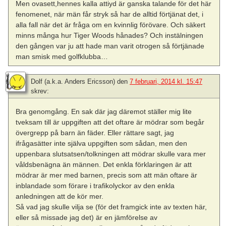
Men ovasett,hennes kalla attiyd är ganska talande för det här
fenomenet, när män får stryk så har de alltid förtjänat det, i
alla fall när det är fråga om en kvinnlig förövare. Och säkert
minns många hur Tiger Woods hånades? Och instälningen
den gången var ju att hade man varit otrogen så förtjänade
man smisk med golfklubba…
Dolf (a.k.a. Anders Ericsson)
den
7 februari, 2014 kl. 15:47
skrev:
Bra genomgång. En sak där jag däremot ställer mig lite
tveksam till är uppgiften att det oftare är mödrar som begår
övergrepp på barn än fäder. Eller rättare sagt, jag
ifrågasätter inte själva uppgiften som sådan, men den
uppenbara slutsatsen/tolkningen att mödrar skulle vara mer
våldsbenägna än männen. Det enkla förklaringen är att
mödrar är mer med barnen, precis som att män oftare är
inblandade som förare i trafikolyckor av den enkla
anledningen att de kör mer.
Så vad jag skulle vilja se (för det framgick inte av texten här,
eller så missade jag det) är en jämförelse av