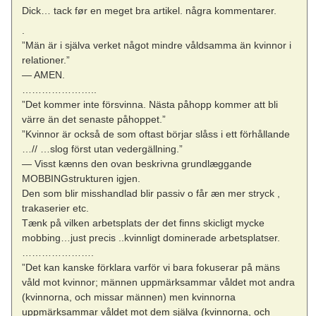
Dick… tack før en meget bra artikel. några kommentarer.
.
”Män är i själva verket något mindre våldsamma än kvinnor i
relationer.”
— AMEN.
…………………..
”Det kommer inte försvinna. Nästa påhopp kommer att bli
värre än det senaste påhoppet.”
”Kvinnor är också de som oftast börjar slåss i ett förhållande
…// …slog först utan vedergällning.”
— Visst kænns den ovan beskrivna grundlæggande
MOBBINGstrukturen igjen.
Den som blir misshandlad blir passiv o får æn mer stryck ,
trakaserier etc.
Tænk på vilken arbetsplats der det finns skicligt mycke
mobbing…just precis ..kvinnligt dominerade arbetsplatser.
………………….
”Det kan kanske förklara varför vi bara fokuserar på mäns
våld mot kvinnor; männen uppmärksammar våldet mot andra
(kvinnorna, och missar männen) men kvinnorna
uppmärksammar våldet mot dem själva (kvinnorna, och