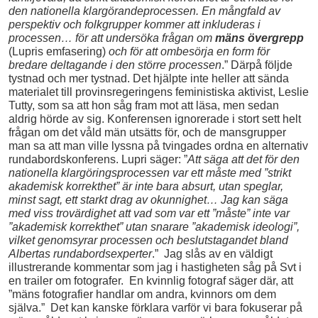
den nationella klargörandeprocessen. En mångfald av
perspektiv och folkgrupper kommer att inkluderas i
processen… för att undersöka frågan om
mäns övergrepp
(Lupris emfasering)
och för att ombesörja en form för
bredare deltagande i den större processen
.” Därpå följde
tystnad och mer tystnad. Det hjälpte inte heller att sända
materialet till provinsregeringens feministiska aktivist, Leslie
Tutty, som sa att hon såg fram mot att läsa, men sedan
aldrig hörde av sig. Konferensen ignorerade i stort sett helt
frågan om det våld män utsätts för, och de mansgrupper
man sa att man ville lyssna på tvingades ordna en alternativ
rundabordskonferens. Lupri säger: ”
Att säga att det för den
nationella klargöringsprocessen var ett måste med ”strikt
akademisk korrekthet” är inte bara absurt, utan speglar,
minst sagt, ett starkt drag av okunnighet… Jag kan säga
med viss trovärdighet att vad som var ett ”måste” inte var
”akademisk korrekthet” utan snarare ”akademisk ideologi”,
vilket genomsyrar processen och beslutstagandet bland
Albertas rundabordsexperter
.” Jag slås av en väldigt
illustrerande kommentar som jag i hastigheten såg på Svt i
en trailer om fotografer. En kvinnlig fotograf säger där, att
”mäns fotografier handlar om andra, kvinnors om dem
själva.” Det kan kanske förklara varför vi bara fokuserar på