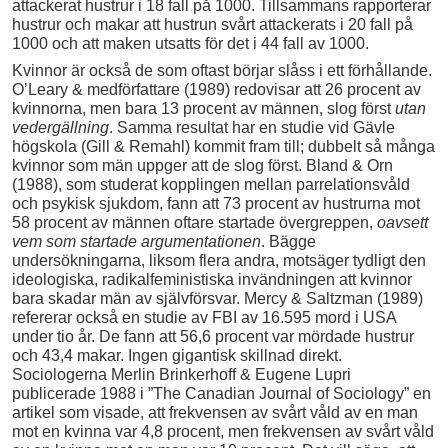
attackerat hustrur i 18 fall på 1000. Tillsammans rapporterar
hustrur och makar att hustrun svårt attackerats i 20 fall på
1000 och att maken utsatts för det i 44 fall av 1000.
Kvinnor är också de som oftast börjar slåss i ett förhållande.
O’Leary & medförfattare (1989) redovisar att 26 procent av
kvinnorna, men bara 13 procent av männen, slog först
utan
vedergällning
. Samma resultat har en studie vid Gävle
högskola (Gill & Remahl) kommit fram till; dubbelt så många
kvinnor som män uppger att de slog först. Bland & Orn
(1988), som studerat kopplingen mellan parrelationsvåld
och psykisk sjukdom, fann att 73 procent av hustrurna mot
58 procent av männen oftare startade övergreppen,
oavsett
vem som startade argumentationen
. Bägge
undersökningarna, liksom flera andra, motsäger tydligt den
ideologiska, radikalfeministiska invändningen att kvinnor
bara skadar män av självförsvar. Mercy & Saltzman (1989)
refererar också en studie av FBI av 16.595 mord i USA
under tio år. De fann att 56,6 procent var mördade hustrur
och 43,4 makar. Ingen gigantisk skillnad direkt.
Sociologerna Merlin Brinkerhoff & Eugene Lupri
publicerade 1988 i ”The Canadian Journal of Sociology” en
artikel som visade, att frekvensen av svårt våld av en man
mot en kvinna var 4,8 procent, men frekvensen av svårt våld