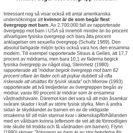
Intressant nog så visar också ett antal amerikanska
undersökningar att
kvinnor är de som begår flest
övergrepp mot barn
. Av 2.700.000 fall av rapporterade
övergrepp mot barn i USA så innehöll mindre än tio procent
allvarligare fysiska övergrepp och bara åtta procent
anklagelser om sexuella övergrepp (Schultz 1989). Den
absolut farligaste miljön tycks också vara hos den ensamma
modern. Till exempel rapporterade Straus & Gelles, att 17,7
procent av mödrarna, men bara 10,1 av fäderna begick
fysiska övergrepp av något slag, Steinmetz (1980)
rapporterade att ”
mödrar begick övergrepp mot barn 62
procent oftare än fäder och att pojkar dubbelt så ofta
riskerade att utsättas för fysisk skada
” och Morrow (1993)
rapporterade att två tredjedelar av övergreppen begås av
mödrar, varav 80 procent är mödrar som är ensamma
vårdnadshavare. Däremot kan det vara så att män åsamkar
svårare skador i kraft av större fysisk styrka. Men å andra
sidan är skyddandet av barnen en av de viktigaste
orsakerna till att män stannar kvar i äktenskap/förhållanden
med en våldsam kvinna (eftersom de vet att de förmodligen
inte skulle bli trodda och få vårdnaden om barnen). Flynn
(1990) skriver: ”
Närvaron av barn är av stor betydelse för