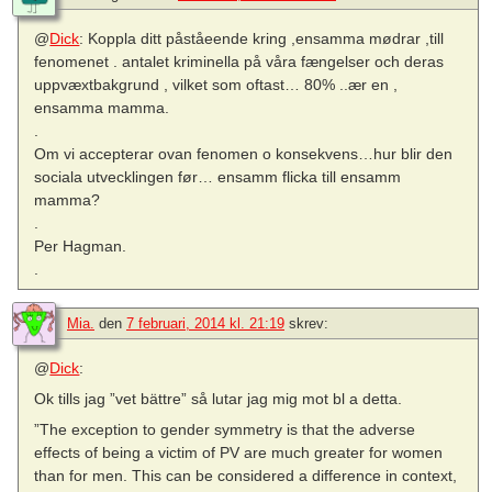
@
Dick
: Koppla ditt påståeende kring ,ensamma mødrar ,till
fenomenet . antalet kriminella på våra fængelser och deras
uppvæxtbakgrund , vilket som oftast… 80% ..ær en ,
ensamma mamma.
.
Om vi accepterar ovan fenomen o konsekvens…hur blir den
sociala utvecklingen før… ensamm flicka till ensamm
mamma?
.
Per Hagman.
.
Mia.
den
7 februari, 2014 kl. 21:19
skrev:
@
Dick
:
Ok tills jag ”vet bättre” så lutar jag mig mot bl a detta.
”The exception to gender symmetry is that the adverse
effects of being a victim of PV are much greater for women
than for men. This can be considered a difference in context,