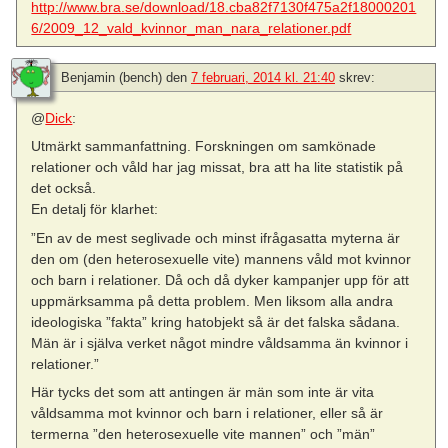
http://www.bra.se/download/18.cba82f7130f475a2f18000201
6/2009_12_vald_kvinnor_man_nara_relationer.pdf
Benjamin (bench)
den
7 februari, 2014 kl. 21:40
skrev:
@
Dick
:
Utmärkt sammanfattning. Forskningen om samkönade
relationer och våld har jag missat, bra att ha lite statistik på
det också.
En detalj för klarhet:
”En av de mest seglivade och minst ifrågasatta myterna är
den om (den heterosexuelle vite) mannens våld mot kvinnor
och barn i relationer. Då och då dyker kampanjer upp för att
uppmärksamma på detta problem. Men liksom alla andra
ideologiska ”fakta” kring hatobjekt så är det falska sådana.
Män är i själva verket något mindre våldsamma än kvinnor i
relationer.”
Här tycks det som att antingen är män som inte är vita
våldsamma mot kvinnor och barn i relationer, eller så är
termerna ”den heterosexuelle vite mannen” och ”män”