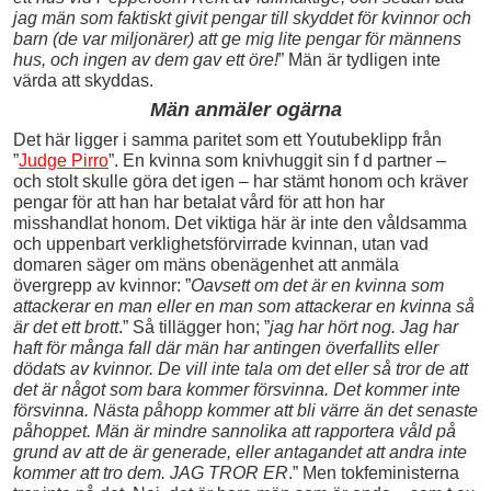
jag män som faktiskt givit pengar till skyddet för kvinnor och
barn (de var miljonärer) att ge mig lite pengar för männens
hus, och ingen av dem gav ett öre!
” Män är tydligen inte
värda att skyddas.
Män anmäler ogärna
Det här ligger i samma paritet som ett Youtubeklipp från
”
Judge Pirro
”. En kvinna som knivhuggit sin f d partner –
och stolt skulle göra det igen – har stämt honom och kräver
pengar för att han har betalat vård för att hon har
misshandlat honom. Det viktiga här är inte den våldsamma
och uppenbart verklighetsförvirrade kvinnan, utan vad
domaren säger om mäns obenägenhet att anmäla
övergrepp av kvinnor: ”
Oavsett om det är en kvinna som
attackerar en man eller en man som attackerar en kvinna så
är det ett brott
.” Så tillägger hon; ”
jag har hört nog. Jag har
haft för många fall där män har antingen överfallits eller
dödats av kvinnor. De vill inte tala om det eller så tror de att
det är något som bara kommer försvinna. Det kommer inte
försvinna. Nästa påhopp kommer att bli värre än det senaste
påhoppet. Män är mindre sannolika att rapportera våld på
grund av att de är generade, eller antagandet att andra inte
kommer att tro dem. JAG TROR ER
.” Men tokfeministerna