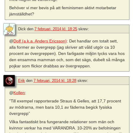
Behöver vi mer bevis på att feminismen aktivt motarbetar
jämställdhet?
Dick
den
7 februari, 2014 kl. 18:25
skrev:
@
Dolf (a.k.a. Anders Ericsson)
: Det handlar om totalt sett,
alla former av övergrepp (jag skriver att våld utgör ca 10
procent av övergreppen). Den farligaste miljön tycks vara hos
den ensamma mamman och, som det sägs, dubelt så många
pojkar som flickor drabbas av övergreppen.
Erik
den
7 februari, 2014 kl. 18:28
skrev:
@
Kollen
:
”Till exempel rapporterade Straus & Gelles, att 17,7 procent
av mödrarna, men bara 10,1 av fäderna begick fysiska
övergrepp”
Vilka fantastiskt bra fungerande relationer som män och
kvinnor verkar ha med VARANDRA. 10-20% av befolningen