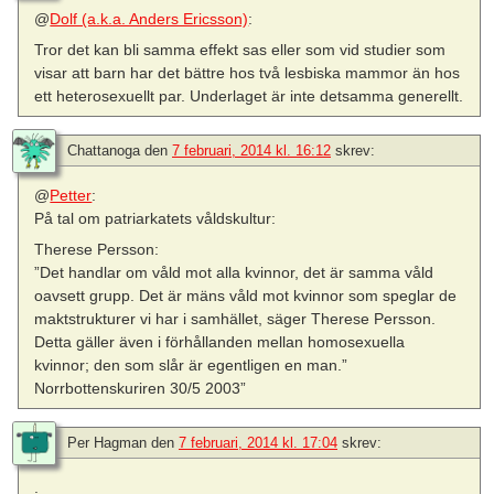
@
Dolf (a.k.a. Anders Ericsson)
:
Tror det kan bli samma effekt sas eller som vid studier som
visar att barn har det bättre hos två lesbiska mammor än hos
ett heterosexuellt par. Underlaget är inte detsamma generellt.
Chattanoga
den
7 februari, 2014 kl. 16:12
skrev:
@
Petter
:
På tal om patriarkatets våldskultur:
Therese Persson:
”Det handlar om våld mot alla kvinnor, det är samma våld
oavsett grupp. Det är mäns våld mot kvinnor som speglar de
maktstrukturer vi har i samhället, säger Therese Persson.
Detta gäller även i förhållanden mellan homosexuella
kvinnor; den som slår är egentligen en man.”
Norrbottenskuriren 30/5 2003”
Per Hagman
den
7 februari, 2014 kl. 17:04
skrev:
.