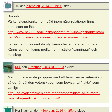
JD
den
7 februari, 2014 kl. 19:08
skrev:
Bra inlägg.
På kunskapsbanken om våld inom nära relationer finns
intressant att läsa.
http://www.nck.uu.se/Kunskapscentrum/Kunskapsbanken/am
nen/Vald_i_nara_relationer/Forovare_amnesguide/
Länken är intressant då styckena i texten talar emot varandr.
Känns som en kamp mellan feministiska ”sanningar” och
kunskap.
MiT
den
7 februari, 2014 kl. 19:23
skrev:
Men numera är de ju öppna med att feminism är vetenskap,
så det är väl den vetenskapen som bevisar all ”fakta” som
vanligt…
http://se.avoiceformen.com/manshat/feminism-ar-numera-
vetenskap-enligt-kunnig-feminist/
Per Hagman
den
7 februari, 2014 kl. 20:46
skrev: