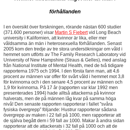
förhållanden
I en översikt över forskningen, rörande nästan 600 studier
(371.600 personer) visar
Martin S Fiebert
vid Long Beach
university i Kalifornien, att kvinnor är lika, eller mer
våldsamma än män i heterosexuella förhållanden. Senast
2005 kom den tredje av tre stora undersökningar om våld i
hemmet som utförts av The Family Research Laboratory vid
University of New Hampshire (Straus & Gelles), med anslag
från National Institute of Mental Health, med de två tidigare
rapporterna 1975 och 1994. I den första fann man, att 4,6
procent av männen var offer för svårt våld i hemmet mot 3,8
för kvinnorna och i den senare 4,5 procent av männen och
1,9 för kvinnorna. På 17 år (rapporten var klar 1992 men
presenterades 1994) hade alltså attackerna på kvinnor
halverats, men de på männen låg kvar på samma höga
nivå! Den senaste rapporten rapporterar i fallet ”svåra
fysiska övergrepp” följande: Hustrur rapporterar sådana
övergrepp av maken i 22 fall på 1000, men rapporterar att
de själva begått dem i 59 fall av 1000. Makar å andra sidan
rapporterar att de attackerats i 32 fall på 1000 och att de