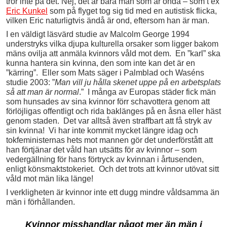
tror inte på det. Nej, det är bara män som är onda – som t ex
Eric Kunkel
som på flyget tog sig tid med en autistisk flicka,
vilken Eric naturligtvis ändå är ond, eftersom han är man.
I en väldigt läsvärd studie av Malcolm George 1994
understryks vilka djupa kulturella orsaker som ligger bakom
mäns ovilja att anmäla kvinnors våld mot dem. En ”karl” ska
kunna hantera sin kvinna, den som inte kan det är en
”kärring”. Eller som Mats säger i Palmblad och Waséns
studie 2003: ”
Man vill ju hålla skenet uppe på en arbetsplats
så att man är normal
.” I många av Europas städer fick män
som hunsades av sina kvinnor förr schavottera genom att
förlöjligas offentligt och rida baklänges på en åsna eller häst
genom staden. Det var alltså även straffbart att få stryk av
sin kvinna! Vi har inte kommit mycket längre idag och
tokfeministernas hets mot mannen gör det underförstått att
han förtjänar det våld han utsätts för av kvinnor – som
vedergällning för hans förtryck av kvinnan i årtusenden,
enligt könsmaktstokeriet. Och det trots att kvinnor utövat sitt
våld mot män lika länge!
I verkligheten är kvinnor inte ett dugg mindre våldsamma än
män i förhållanden.
Kvinnor misshandlar något mer än män i