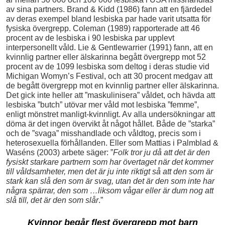
av sina partners. Brand & Kidd (1986) fann att en fjärdedel
av deras exempel bland lesbiska par hade varit utsatta för
fysiska övergrepp. Coleman (1989) rapporterade att 46
procent av de lesbiska i 90 lesbiska par upplevt
interpersonellt våld. Lie & Gentlewarrier (1991) fann, att en
kvinnlig partner eller älskarinna begått övergrepp mot 52
procent av de 1099 lesbiska som deltog i deras studie vid
Michigan Womyn’s Festival, och att 30 procent medgav att
de begått övergrepp mot en kvinnlig partner eller älskarinna.
Det gick inte heller att ”maskulinisera” våldet, och hävda att
lesbiska ”butch” utövar mer våld mot lesbiska ”femme”,
enligt mönstret manligt-kvinnligt. Av alla undersökningar att
döma är det ingen övervikt åt något hållet. Både de ”starka”
och de ”svaga” misshandlade och våldtog, precis som i
heterosexuella förhållanden. Eller som Mattias i Palmblad &
Waséns (2003) arbete säger:
”
Folk tror ju då att det är den
fysiskt starkare partnern som har övertaget när det kommer
till våldsamheter, men det är ju inte riktigt så att den som är
stark kan slå den som är svag, utan det är den som inte har
några spärrar, den som …liksom vågar eller är dum nog att
slå till, det är den som slår
.”
Kvinnor begår flest övergrepp mot barn