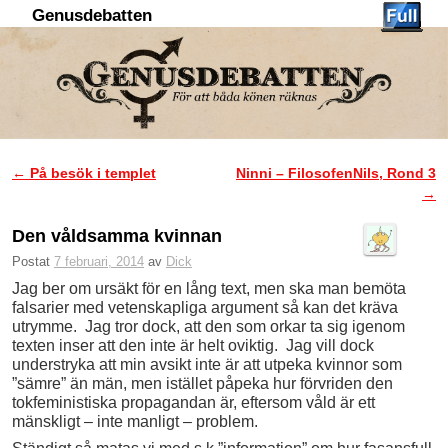
Genusdebatten
Hoppa till huvudinnehåll
Hoppa till sekundärt innehåll
←
På besök i templet
Ninni – FilosofenNils, Rond 3
Inläggsnavigering
→
Den våldsamma kvinnan
Postat
7 februari, 2014
av
Dick
Jag ber om ursäkt för en lång text, men ska man bemöta
falsarier med vetenskapliga argument så kan det kräva
utrymme. Jag tror dock, att den som orkar ta sig igenom
texten inser att den inte är helt oviktig. Jag vill dock
understryka att min avsikt inte är att utpeka kvinnor som
”sämre” än män, men istället påpeka hur förvriden den
tokfeministiska propagandan är, eftersom våld är ett
mänskligt – inte manligt – problem.