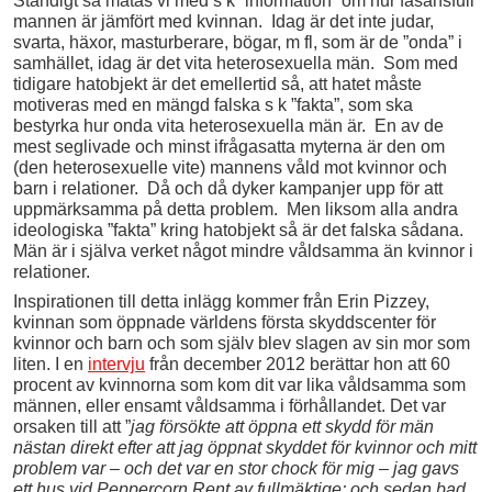
Ständigt så matas vi med s k ”information” om hur fasansfull
mannen är jämfört med kvinnan. Idag är det inte judar,
svarta, häxor, masturberare, bögar, m fl, som är de ”onda” i
samhället, idag är det vita heterosexuella män. Som med
tidigare hatobjekt är det emellertid så, att hatet måste
motiveras med en mängd falska s k ”fakta”, som ska
bestyrka hur onda vita heterosexuella män är. En av de
mest seglivade och minst ifrågasatta myterna är den om
(den heterosexuelle vite) mannens våld mot kvinnor och
barn i relationer. Då och då dyker kampanjer upp för att
uppmärksamma på detta problem. Men liksom alla andra
ideologiska ”fakta” kring hatobjekt så är det falska sådana.
Män är i själva verket något mindre våldsamma än kvinnor i
relationer.
Inspirationen till detta inlägg kommer från Erin Pizzey,
kvinnan som öppnade världens första skyddscenter för
kvinnor och barn och som själv blev slagen av sin mor som
liten. I en
intervju
från december 2012 berättar hon att 60
procent av kvinnorna som kom dit var lika våldsamma som
männen, eller ensamt våldsamma i förhållandet. Det var
orsaken till att ”
jag försökte att öppna ett skydd för män
nästan direkt efter att jag öppnat skyddet för kvinnor och mitt
problem var – och det var en stor chock för mig – jag gavs
ett hus vid Peppercorn Rent av fullmäktige; och sedan bad