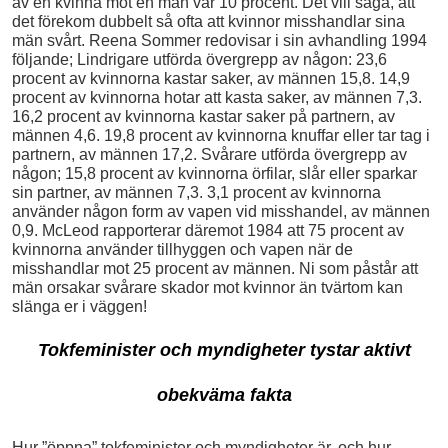
av en kvinna mot en man var 10 procent. Det vill säga, att
det förekom dubbelt så ofta att kvinnor misshandlar sina
män svårt. Reena Sommer redovisar i sin avhandling 1994
följande; Lindrigare utförda övergrepp av någon: 23,6
procent av kvinnorna kastar saker, av männen 15,8. 14,9
procent av kvinnorna hotar att kasta saker, av männen 7,3.
16,2 procent av kvinnorna kastar saker på partnern, av
männen 4,6. 19,8 procent av kvinnorna knuffar eller tar tag i
partnern, av männen 17,2. Svårare utförda övergrepp av
någon; 15,8 procent av kvinnorna örfilar, slår eller sparkar
sin partner, av männen 7,3. 3,1 procent av kvinnorna
använder någon form av vapen vid misshandel, av männen
0,9. McLeod rapporterar däremot 1984 att 75 procent av
kvinnorna använder tillhyggen och vapen när de
misshandlar mot 25 procent av männen. Ni som påstår att
män orsakar svårare skador mot kvinnor än tvärtom kan
slänga er i väggen!
Tokfeminister och myndigheter tystar aktivt
obekväma fakta
Hur ”öppna” tokfeminister och myndigheter är, och hur