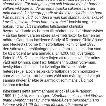
slagna män. För många slagna och kränkta män är barnens
välfärd viktigare än deras egna fysiska säkerhet. En del
män blir mål för övergrepp när de försöker skydda sina barn
från hustruns våld, och dessa män kan stanna i äktenskapet
i avsikt att säkra deras barns säkerhet
.” Ironiskt nog – mot
bakgrund av vårt samhälles fullständigt okritiska
överantvardande av barnen till mödrarna vid vårdnadstvister
– så kan fäder vara en större säkerhetsfaktor för barnen än
mödrar. Canadian Incidence Study of Reported Child Abuse
and Neglect (Trocmé & medförfattare) kom för året 1998 i
den största undersökningen av alla fram till, att mödrar stod
för 61 procent av alla anmälda (144.000 fall) övergrepp,
fäder för 38. De som driver linjen att relationsvåld är mäns
våld mot kvinnor, som t ex ”talibanen” Gudrun Schyman,
beskyddar och urskuldar kvinnliga förövare i både
heterosexuella och lesbiska förhållanden och möjliggör –
som vi sett ovan – att kvinnors våld mot män ligger kvar på
samma nivåer år efter år samtidigt som mäns våld mot
kvinnor minskar.
Intressant i detta sammanhang är också BRÅ-rapport
1999:15 (s 35), vilken säger: ”
Småbarnsmisshandel förövas
bland kvinnor mest av yngre medelålders personer; bland
kvinnor står 21-29-åringarna för cirka 40 procent av