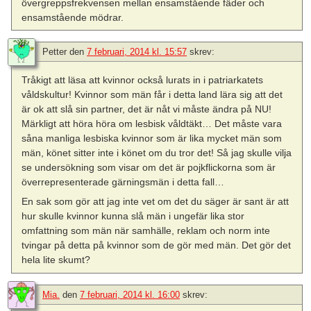
övergreppsfrekvensen mellan ensamstående fäder och
ensamstående mödrar.
Petter
den
7 februari, 2014 kl. 15:57
skrev:
Tråkigt att läsa att kvinnor också lurats in i patriarkatets
våldskultur! Kvinnor som män får i detta land lära sig att det
är ok att slå sin partner, det är nåt vi måste ändra på NU!
Märkligt att höra höra om lesbisk våldtäkt… Det måste vara
såna manliga lesbiska kvinnor som är lika mycket män som
män, könet sitter inte i könet om du tror det! Så jag skulle vilja
se undersökning som visar om det är pojkflickorna som är
överrepresenterade gärningsmän i detta fall…
En sak som gör att jag inte vet om det du säger är sant är att
hur skulle kvinnor kunna slå män i ungefär lika stor
omfattning som män när samhälle, reklam och norm inte
tvingar på detta på kvinnor som de gör med män. Det gör det
hela lite skumt?
Mia.
den
7 februari, 2014 kl. 16:00
skrev: