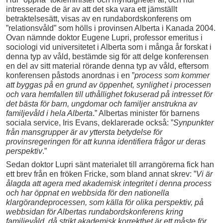
intresserade de är av att det ska vara ett jämställt
betraktelsesätt, visas av en rundabordskonferens om
”relationsvåld” som hölls i provinsen Alberta i Kanada 2004.
Ovan nämnde doktor Eugene Lupri, professor emeritus i
sociologi vid universitetet i Alberta som i många år forskat i
denna typ av våld, bestämde sig för att delge konferensen
en del av sitt material rörande denna typ av våld, eftersom
konferensen påstods anordnas i en ”
process som kommer
att byggas på en grund av öppenhet, synlighet i processen
och vara hemfallen till uthållighet fokuserad på intresset för
det bästa för barn, ungdomar och familjer anstrukna av
familjevåld i hela Alberta
.” Albertas minister för barnens
sociala service, Iris Evans, deklarerade också: ”
Synpunkter
från mansgrupper är av yttersta betydelse för
provinsregeringen för att kunna identifiera frågor ur deras
perspektiv
.”
Sedan doktor Lupri sänt materialet till arrangörerna fick han
ett brev från en fröken Fricke, som bland annat skrev: ”
Vi är
ålagda att agera med akademisk integritet i denna process
och har öppnat en webbsida för den nationella
klargörandeprocessen, som källa för olika perspektiv, på
webbsidan för Albertas rundabordskonferens kring
familjevåld, då strikt akademisk korrekthet är ett måste för