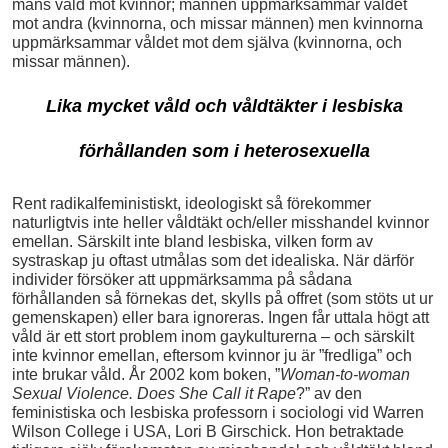
mäns våld mot kvinnor; männen uppmärksammar våldet
mot andra (kvinnorna, och missar männen) men kvinnorna
uppmärksammar våldet mot dem själva (kvinnorna, och
missar männen).
Lika mycket våld och våldtäkter i lesbiska
förhållanden som i heterosexuella
Rent radikalfeministiskt, ideologiskt så förekommer
naturligtvis inte heller våldtäkt och/eller misshandel kvinnor
emellan. Särskilt inte bland lesbiska, vilken form av
systraskap ju oftast utmålas som det idealiska. När därför
individer försöker att uppmärksamma på sådana
förhållanden så förnekas det, skylls på offret (som stöts ut ur
gemenskapen) eller bara ignoreras. Ingen får uttala högt att
våld är ett stort problem inom gaykulturerna – och särskilt
inte kvinnor emellan, eftersom kvinnor ju är ”fredliga” och
inte brukar våld. År 2002 kom boken, ”
Woman-to-woman
Sexual Violence. Does She Call it Rape
?” av den
feministiska och lesbiska professorn i sociologi vid Warren
Wilson College i USA, Lori B Girschick. Hon betraktade