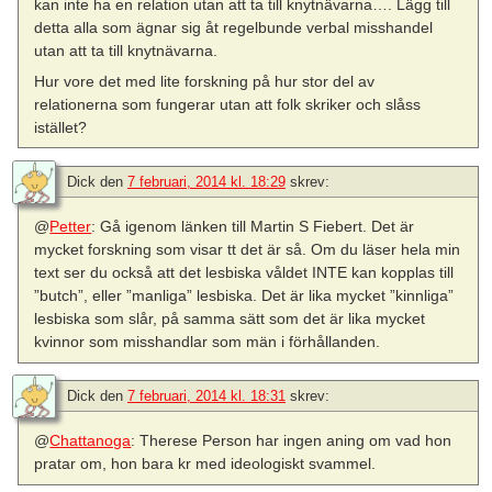
kan inte ha en relation utan att ta till knytnävarna…. Lägg till
detta alla som ägnar sig åt regelbunde verbal misshandel
utan att ta till knytnävarna.
Hur vore det med lite forskning på hur stor del av
relationerna som fungerar utan att folk skriker och slåss
istället?
Dick
den
7 februari, 2014 kl. 18:29
skrev:
@
Petter
: Gå igenom länken till Martin S Fiebert. Det är
mycket forskning som visar tt det är så. Om du läser hela min
text ser du också att det lesbiska våldet INTE kan kopplas till
”butch”, eller ”manliga” lesbiska. Det är lika mycket ”kinnliga”
lesbiska som slår, på samma sätt som det är lika mycket
kvinnor som misshandlar som män i förhållanden.
Dick
den
7 februari, 2014 kl. 18:31
skrev:
@
Chattanoga
: Therese Person har ingen aning om vad hon
pratar om, hon bara kr med ideologiskt svammel.