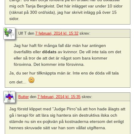
mig och Tanja Bergkvist. Det här inlägget var under 10 sidor
(räknat på 300 ord/sida), jag har skrivit inlägg på över 15
sidor.
Ulf T
den
7 februari, 2014 kl. 15:32
skrev:
Jag har haft för många fall där män har antingen
överfallits eller
dödats
av kvinnor. De vill inte tala om det
eller så tror de att det är något som bara kommer
försvinna. Det kommer inte försvinna.
Ja, du ser hur tillknäppta män är. Inte ens de döda vill tala
om det…
Butter
den
7 februari, 2014 kl. 15:35
skrev:
Jag förstd klippet med ”Judge Pirro”så att hon hade ålagts att
gå i terapi för att lära sig hantera sin destruktiva ilska och
stämde nu sin ex-pojkvän på kostnaderna etersom det enligt
hennes skruvade sätt var han som vållat utgifterna.