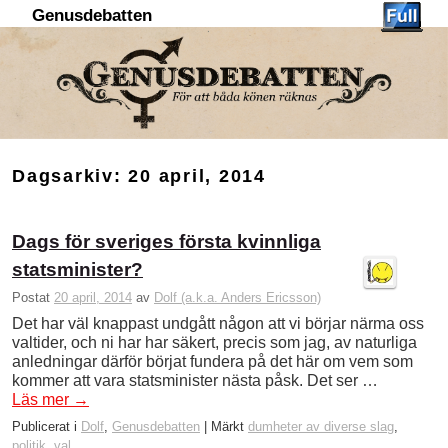
Genusdebatten
Hoppa till huvudinnehåll
Hoppa till sekundärt innehåll
Dagsarkiv:
20 april, 2014
Dags för sveriges första kvinnliga
statsminister?
Postat
20 april, 2014
av
Dolf (a.k.a. Anders Ericsson)
Det har väl knappast undgått någon att vi börjar närma oss
valtider, och ni har har säkert, precis som jag, av naturliga
anledningar därför börjat fundera på det här om vem som
kommer att vara statsminister nästa påsk. Det ser …
Läs mer
→
Publicerat i
Dolf
,
Genusdebatten
|
Märkt
dumheter av diverse slag
,
politik
,
val