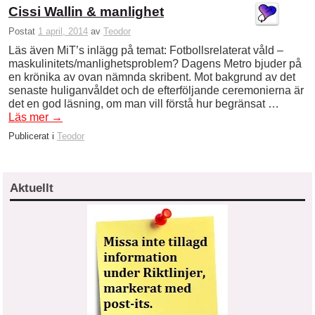
Cissi Wallin & manlighet
Postat
1 april, 2014
av
Teodor
Läs även MiT’s inlägg på temat: Fotbollsrelaterat våld –
maskulinitets/manlighetsproblem? Dagens Metro bjuder på
en krönika av ovan nämnda skribent. Mot bakgrund av det
senaste huliganvåldet och de efterföljande ceremonierna är
det en god läsning, om man vill förstå hur begränsat …
Läs mer
→
Publicerat i
Teodor
Aktuellt