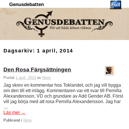
Genusdebatten
Hoppa till huvudinnehåll
Hoppa till sekundärt innehåll
Dagsarkiv:
1 april, 2014
Den Rosa Färgsättningen
Postat
1 april, 2014
av
Ninni
Jag skrev en kommentar hos Toklandet, och jag vill bygga
om den till ett inlägg. Kommentaren var ett svar till Pernilla
Alexandersson, VD och grundare av Add Gender AB. Först
vill jag börja med att rosa Pernilla Alexandersson. Jag har
…
Läs mer
→
Publicerat i
Ninni