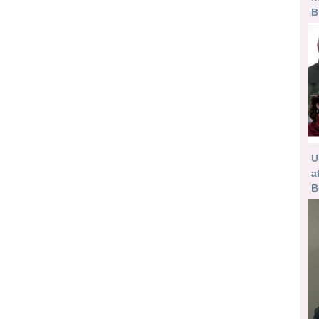
B
U
a
B