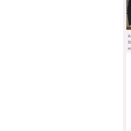
A
S
m