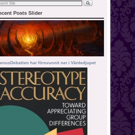
ecent Posts Slider
enusDebatten har försvunnit ner i Värdedjupet