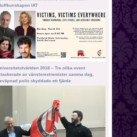
luffkunskapen IAT
niversitetstvärlden 2018 – Tre olika event
ttackerade av vänsterextremister samma dag,
eväpnad polis skyddade ett fjärde