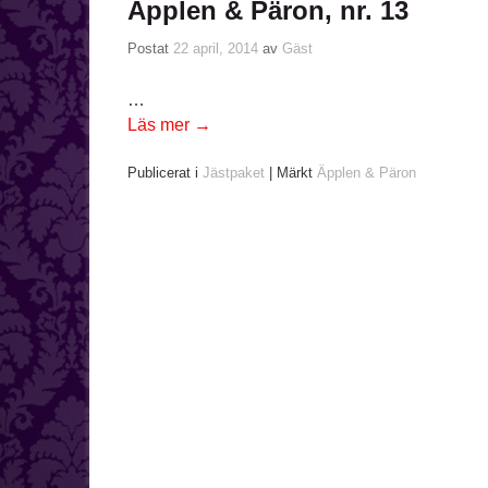
Äpplen & Päron, nr. 13
Postat
22 april, 2014
av
Gäst
…
Läs mer
→
Publicerat i
Jästpaket
|
Märkt
Äpplen & Päron