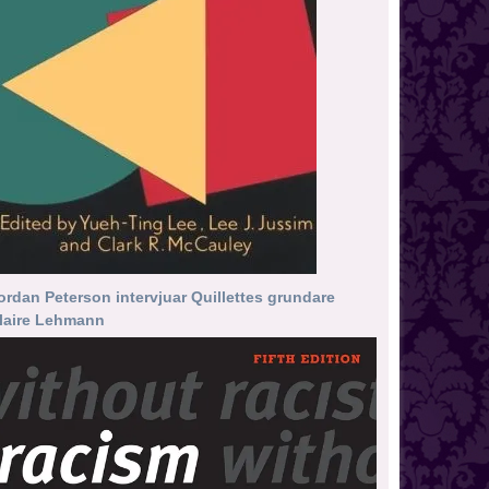
ordan Peterson intervjuar Quillettes grundare
laire Lehmann