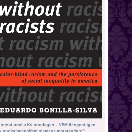
nternationella Kvinnodagen – VEM är egentligen
vinnokampens/feminismens motståndare?