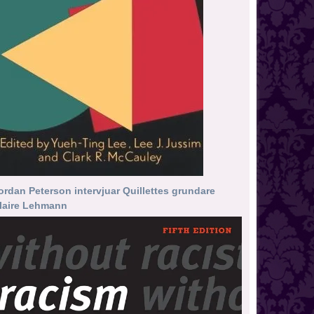
ordan Peterson intervjuar Quillettes grundare
laire Lehmann