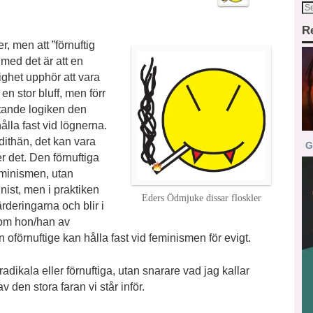
R
r, men att ”förnuftig
r med det är att en
ighet upphör att vara
n stor bluff, men förr
stande logiken den
hålla fast vid lögnerna.
 dithän, det kan vara
G
r det. Den förnuftiga
eminismen, utan
inist, men i praktiken
Eders Ödmjuke dissar floskler
rderingarna och blir i
 om hon/han av
en oförnuftige kan hålla fast vid feminismen för evigt.
radikala eller förnuftiga, utan snarare vad jag kallar
v den stora faran vi står inför.