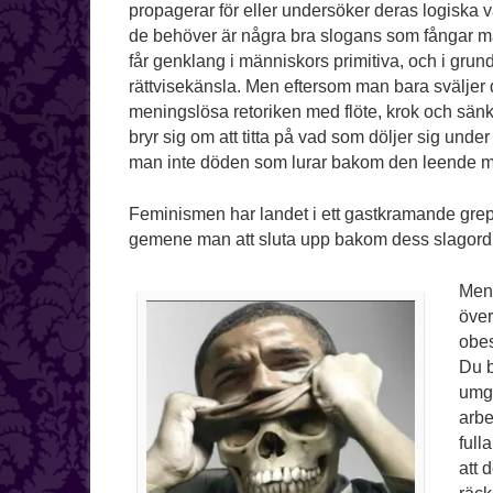
propagerar för eller undersöker deras logiska val
de behöver är några bra slogans som fångar 
får genklang i människors primitiva, och i gru
rättvisekänsla. Men eftersom man bara sväljer 
meningslösa retoriken med flöte, krok och sänk
bryr sig om att titta på vad som döljer sig under
man inte döden som lurar bakom den leende 
Feminismen har landet i ett gastkramande grepp,
gemene man att sluta upp bakom dess slagord
Men 
över
obes
Du b
umgä
arbe
full
att 