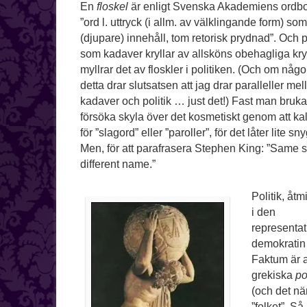
En
floskel
är enligt Svenska Akademiens ordbo
”ord l. uttryck (i allm. av välklingande form) so
(djupare) innehåll, tom retorisk prydnad”. Och 
som kadaver kryllar av allsköns obehagliga kr
myllrar det av floskler i politiken. (Och om någ
detta drar slutsatsen att jag drar paralleller mel
kadaver och politik … just det!) Fast man bruka
försöka skyla över det kosmetiskt genom att kal
för ”slagord” eller ”paroller”, för det låter lite sn
Men, för att parafrasera Stephen King: ”Same sh
different name.”
Politik, åt
i den
representat
demokratin 
Faktum är at
grekiska
po
(och det n
”folket”. Så