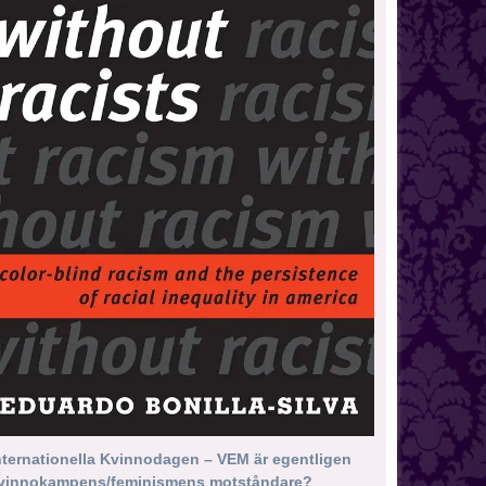
nternationella Kvinnodagen – VEM är egentligen
vinnokampens/feminismens motståndare?