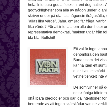
hela. Inte bara godta floskeln rent dogmatiskt. 
godtyckligheter som alla av någon underlig an
skriver under på utan att någonsin ifrågasätta
”allas lika värde”. Jaha, om jag får fråga, varför
lika värde? För att inte tala om alla dumheter 
representativa demokrati, ”makten utgår från fo
bla bla. Bullshit!
Ett val är inget ann
genomföra den bäst
Banan som det visst h
känna igen ett sunt
eller kvalitetsmärkt
vet helt enkelt inte
De som vinner på de
de skräniga idioter
ohållbara ideologier och oärliga intentioner, för
beroende av att ingen skärskådar vad de verkl