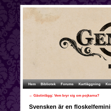
Hoppa till huvudinnehåll
Hoppa till sekundärt innehåll
Hem
Bibliotek
Forums
Kartläggning
Ko
←
Gästinlägg: Vem bryr sig om pojkarna?
Inläggsnavigering
Svensken är en floskelfemini