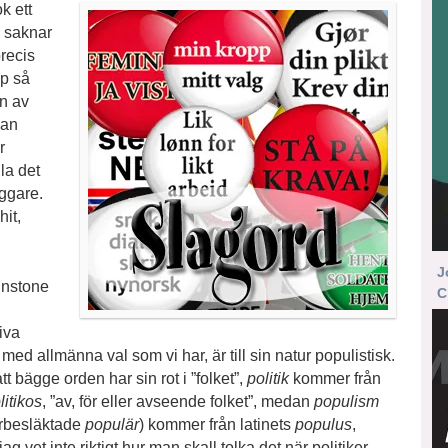
k ett
m saknar
precis
yp så
on av
lan
r
la det
yggare.
it,
J
minstone
C
iva
med allmänna val som vi har, är till sin natur populistisk.
t bägge orden har sin rot i ”folket”,
politik
kommer från
litikos
, ”av, för eller avseende folket”, medan
populism
ärbesläktade
populär
) kommer från latinets
populus
,
 jag vet inte riktigt hur man skall tolka det när politiker