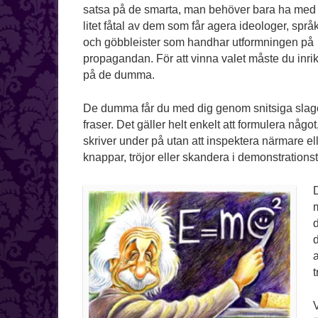
satsa på de smarta, man behöver bara ha med s
litet fåtal av dem som får agera ideologer, språ
och göbbleister som handhar utformningen på
propagandan. För att vinna valet måste du inrik
på de dumma.
De dumma får du med dig genom snitsiga slag
fraser. Det gäller helt enkelt att formulera någo
skriver under på utan att inspektera närmare el
knappar, tröjor eller skandera i demonstrations
D
m
d
V