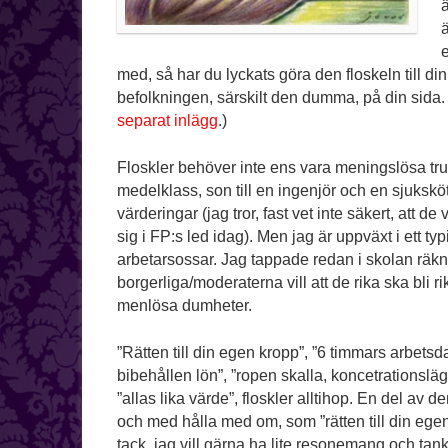
ä
ä
e
med, så har du lyckats göra den floskeln till d
befolkningen, särskilt den dumma, på din sida. 
separat inlägg
.)
Floskler behöver inte ens vara meningslösa tru
medelklass, son till en ingenjör och en sjuksköt
värderingar (jag tror, fast vet inte säkert, att de 
sig i FP:s led idag). Men jag är uppväxt i ett t
arbetarsossar. Jag tappade redan i skolan räkn
borgerliga/moderaterna vill att de rika ska bli r
menlösa dumheter.
”Rätten till din egen kropp”, ”6 timmars arbets
bibehållen lön”, ”ropen skalla, koncetrationsläge
”allas lika värde”, floskler alltihop. En del av de
och med hålla med om, som ”rätten till din ege
tack, jag vill gärna ha lite resonemang och ta