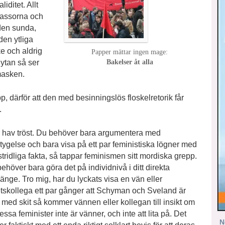
iditet. Allt
massorna och
nden sunda,
den ytliga
e och aldrig
Papper mättar ingen mage:
Bakelser åt alla
 ytan så ser
masken.
 därför att den med besinningslös floskelretorik får
.
hav tröst. Du behöver bara argumentera med
tygelse och bara visa på ett par feministiska lögner med
tridliga fakta, så tappar feminismen sitt mordiska grepp.
ehöver bara göra det på individnivå i ditt direkta
nge. Tro mig, har du lyckats visa en vän eller
tskollega ett par gånger att Schyman och Sveland är
a med skit så kommer vännen eller kollegan till insikt om
dessa feminister inte är vänner, och inte att lita på. Det
N