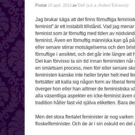
Postat
15 april, 2014
av
Dolf (a.k.a. Anders Ericsson)
Jag brukar säga att det finns förnuftiga feministe
feminist” är ett instabilt tillstånd. Vad jag mena
feminist som är förnuftig med tiden av nödvänd
feminist. Även en förnuftig människa kan gå på e
eller senare stirrar motsägelserna och den bri
förnuftige i ansiktet, och det går inte längre att 
Det kan förvisso ta sin tid innan feministen når
en smärtsam process, men förr eller senare ske
feministen kanske inte heller bryter helt med f
fortsätter att kalla sig någon form av liberal fem
överger hon eller han alltmer de feministiska vä
alla väsentliga aspekter en icke-feminist även
tradition håller fast vid själva etiketten. Bara d
Men det stora flertalet feminister är nog varken 
floskelfeminister. Och de är i sin oskuld en del a