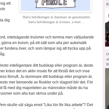
ig ett
B
krör
Halva befolkningen är dummare än genomsnittet,
ta dig
halva befolkningen är kvinnor,
a-hum
…
ord, intetsägande truismer och tomma men välljudande
t, gärna en truism, på ett sätt som alla per automatik
ler fundera över, och som lämpar sig att trycka upp på
tåg.
U
a
B
esto intelligentare ditt budskap eller program är, desto
er krävs det en aktiv insats för att förstå det och inse
dess förnuft. Ju dummare ditt budskap eller program är,
esto mer beroende av floskler och slagord blir det. För
att få med dig majoriteten av människor måste du ha
truismer som alla kan skriva under på.
em skulle väl säga emot ”Lika lön för lika arbete”? Det