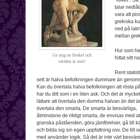
talar nedlå
vara att pi
grekiska ku
ned på latin
mellan greki
Hur som hel
Ge mig en floskel och
hittat sitt n
världen är min!
Rent statist
sett är halva befolkningen dummare än genomsn
Kan du övertala halva befolkningen att rösta på
har du ditt som i en liten ask. Och det är mycke
lättare att övertala den dumma halvan än det är
övertala den smarta. De smarta är besvärliga,
åtminstone de riktigt smarta, de envisas med at
granska påståenden, göra jämförelser, gå till kä
och bilda sig sin egen uppfattning osv. De till 
med använder logik. Så det är inte värt besväret