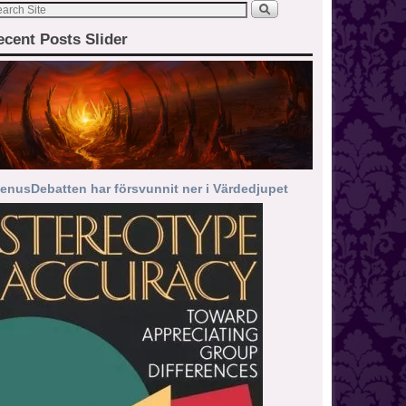
ecent Posts Slider
enusDebatten har försvunnit ner i Värdedjupet