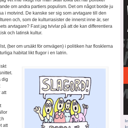
tande om andra partiers populism. Det om något borde ju
ssa i motvind. De kanske ser sig som arvtagare till den
lturen och, som de kulturrasister de innerst inne är, ser
ets arvtagare? Fast jag tvivlar på att de kan differentiera
sk och latinsk kultur.
st, (ber om ursäkt för omvägen) i politiken har flosklerna
aturliga habitat likt flugor i en latrin.
iskt
ittet.
 dig
t
 att
t
llor
och
I
 att
k