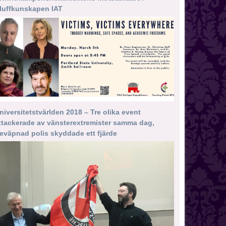
luffkunskapen IAT
niversitetstvärlden 2018 – Tre olika event
ttackerade av vänsterextremister samma dag,
eväpnad polis skyddade ett fjärde