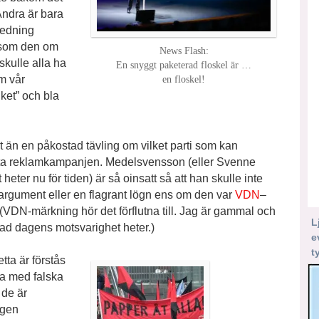
Andra är bara
ledning
, som den om
News Flash:
 skulle alla ha
En snyggt paketerad floskel är …
om vår
en floskel!
lket” och bla
at än en påkostad tävling om vilket parti som kan
a reklamkampanjen. Medelsvensson (eller Svenne
eter nu för tiden) är så oinsatt så att han skulle inte
 argument eller en flagrant lögn ens om den var
VDN
–
. (VDN-märkning hör det förflutna till. Jag är gammal och
L
 vad dagens motsvarighet heter.)
e
t
tta är förstås
na med falska
 de är
igen