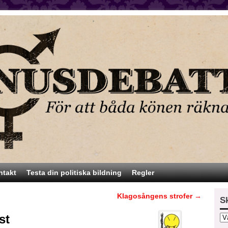
ntakt
Testa din politiska bildning
Regler
Klagosångens strofer
→
S
st