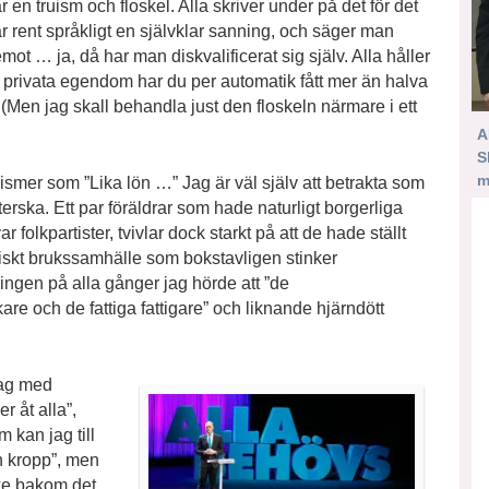
r en truism och floskel. Alla skriver under på det för det
r rent språkligt en självklar sanning, och säger man
mot … ja, då har man diskvalificerat sig själv. Alla håller
in privata egendom har du per automatik fått mer än halva
(Men jag skall behandla just den floskeln närmare i ett
A
S
m
ismer som ”Lika lön …” Jag är väl själv att betrakta som
erska. Ett par föräldrar som hade naturligt borgerliga
var folkpartister, tvivlar dock starkt på att de hade ställt
ypiskt brukssamhälle som bokstavligen stinker
ingen på alla gånger jag hörde att ”de
ikare och de fattiga fattigare” och liknande hjärndött
dag med
r åt alla”,
m kan jag till
n kropp”, men
nke bakom det