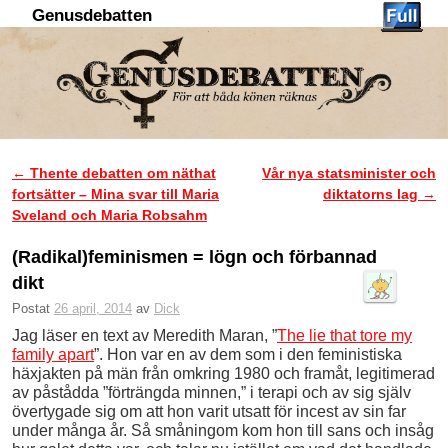
Genusdebatten
Hoppa till huvudinnehåll
Hoppa till sekundärt innehåll
←
Thente debatten om näthat
Vår nya statsminister och
Inläggsnavigering
fortsätter – Mina svar till Maria
diktatorns lag
→
Sveland och Maria Robsahm
(Radikal)feminismen = lögn och förbannad
dikt
Postat
26 april, 2014
av
Dick
Jag läser en text av Meredith Maran, ”
The lie that tore my
family apart
”. Hon var en av dem som i den feministiska
häxjakten på män från omkring 1980 och framåt, legitimerad
av påstådda ”förträngda minnen,” i terapi och av sig själv
övertygade sig om att hon varit utsatt för incest av sin far
under många år. Så småningom kom hon till sans och insåg