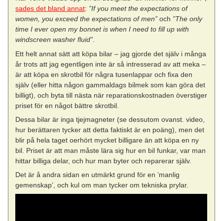
sades det bland annat
:
”If you meet the expectations of
women, you exceed the expectations of men”
och
”The only
time I ever open my bonnet is when I need to fill up with
windscreen washer fluid”
.
Ett helt annat sätt att köpa bilar – jag gjorde det själv i många
år trots att jag egentligen inte är så intresserad av att meka –
är att köpa en skrotbil för några tusenlappar och fixa den
själv (eller hitta någon gammaldags bilmek som kan göra det
billigt), och byta till nästa när reparationskostnaden överstiger
priset för en något bättre skrotbil.
Dessa bilar är inga tjejmagneter (se dessutom ovanst. video,
hur berättaren tycker att detta faktiskt är en poäng), men det
blir på hela taget oerhört mycket billigare än att köpa en ny
bil. Priset är att man måste lära sig hur en bil funkar, var man
hittar billiga delar, och hur man byter och reparerar själv.
Det är å andra sidan en utmärkt grund för en ’manlig
gemenskap’, och kul om man tycker om tekniska prylar.