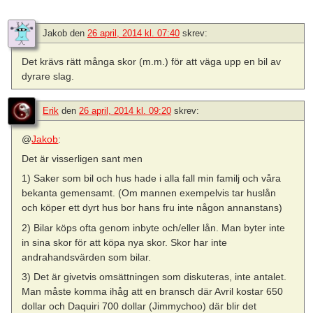
Jakob
den
26 april, 2014 kl. 07:40
skrev:
Det krävs rätt många skor (m.m.) för att väga upp en bil av
dyrare slag.
Erik
den
26 april, 2014 kl. 09:20
skrev:
@
Jakob
:
Det är visserligen sant men
1) Saker som bil och hus hade i alla fall min familj och våra
bekanta gemensamt. (Om mannen exempelvis tar huslån
och köper ett dyrt hus bor hans fru inte någon annanstans)
2) Bilar köps ofta genom inbyte och/eller lån. Man byter inte
in sina skor för att köpa nya skor. Skor har inte
andrahandsvärden som bilar.
3) Det är givetvis omsättningen som diskuteras, inte antalet.
Man måste komma ihåg att en bransch där Avril kostar 650
dollar och Daquiri 700 dollar (Jimmychoo) där blir det