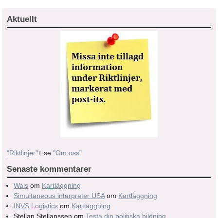
Aktuellt
"Riktlinjer"
+ se
"Om oss"
Senaste kommentarer
Wais
om
Kartläggning
Simultaneous interpreter USA
om
Kartläggning
INVS Logistics
om
Kartläggning
Stellan Stellanssen
om
Testa din politiska bildning