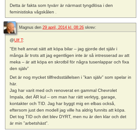
Detta är fakta som tyvärr är närmast tyngdlösa i den
feministiska vågskålen .
Magnus
den
29 april, 2014 kl. 08:26
skrev:
@
Ulf T
:
”Ett helt annat sätt att köpa bilar – jag gjorde det själv i
många år trots att jag egentligen inte är så intresserad av att
meka – är att köpa en skrotbil för några tusenlappar och fixa
den själv”
Det är nog mycket tillfredsställelsen i ”kan själv” som spelar in
här.
Jag har varit med och renoverat en gammal Chevrolet
Impala, det ÄR kul – om man har rätt verktyg, garage,
kontakter och TID. Jag har byggt mig en elbas också,
eftersom just den modell jag ville ha aldrig funnits att köpa.
Det tog TID och det blev DYRT, men nu är den klar och det
är min ”arbetshäst”.