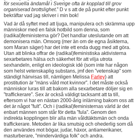
för sexuella ändamål i Sverige ofta är kopplad till grov
organiserad brottslighet
.” D v s att de på punkt efter punkt
bekräftar vad jag skriver i min bok!
Vad är då syftet med att ljuga, manipulera och skrämma upp
människor med en falsk hotbild som denna, som
(radikal)feministerna gör? Det handlar uteslutande om att
demonisera män. Omsorg (mer än om de egna åsikterna,
som Maran säger) har det inte ett enda dugg med att göra.
Utan att blinka offrar de (radikal)feministiska aktivisterna
sexarbetares hälsa och säkerhet för att vilja utrota
sexhandeln, enligt en ideologisk idé (som inte har någon
som helst vetenskaplig substans, jmf den ”vetenskap” som
ständigt hänvisas till, nämligen Melissa
Farley
) att
prostitution är ”mäns våld mot kvinnor”. I det måste också
människor luras till att bakom alla sexarbetare döljer sig en
”traffickerare”. Sex är också väldigt tacksamt att ta till,
eftersom vi har en nästan 2000-årig inlärning bakom oss att
det är något ”fult”. Och i (radikal)feministernas värld är det
enbart männen som står för detta ”fula”. Genom den
indirekta kopplingen blir alla män våldtäktsmän och onda
traffickerare. Metoden är lika smutsig och ohederlig som då
den användes mot bögar, judar, häxor, antiamerikaner,
masturberare, ”mindervärdiga folk” och andra.