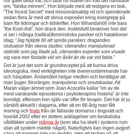
hur galet detta var, och talar nu istället om vad det handlade
om, ”falska minnen”. Hon började med att redigera en bok,
”The Incest Secret” med missionärsaktig nit och spenderade
sedan flera år med att skriva exposéer kring övergrepp på
barn för tidningar och tidskrifter. Hon tillhandahöll inte bara
”the Kool-Aid”, hon drack den. Insiktsfullt beskriver hon det
vi ser i många (radikal)feministiska paniker och hataktioner
idag: ”
Jag hjälpte till att sprida paniken: dragandes
slutsatser från skeva studier, citerandes manipulerad
statistik som jag litade på, citerandes experter som visade
sig vara mer fästade vid sin åsikt än de var vid fakta
.”
Det är just det som är grundreceptet på att kunna driva
ideologiska, med verkligheten inte överensstämmande hat-
och häxjakter. Ändamålet helgar medlen och berättigar att
man ljuger, förvränger, manipulerar och smutskastar. Att
Maran väljer ämnet som Joan Acocella kallar ”en av de
mest vanärande episoderna i psykoterapins historia” är inte
konstigt, eftersom hon själv var offer för terapin. Det här är ju
särskilt aktuellt i dagarna, efter att en 66-årig man fått
resning och
friats
från de fällande domarna i tingsrätt och
hovrätt 2002 efter en dotters anklagelser om bestialiska
våldtäkter under
många år
(som ska ha skett i systerns rum
utan att systern märkte något). Naturligtvis kan ingen avgjort
säga att mannen inte var skyldig, men ett tecken på att