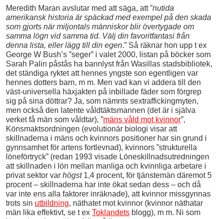
Meredith Maran avslutar med att säga, att ”
nutida
amerikansk historia är späckad med exempel på den skada
som gjorts när miljontals människor blir övertygade om
samma lögn vid samma tid. Välj din favoritfantasi från
denna lista, eller lägg till din egen
.” Så räknar hon upp t ex
George W Bush’s ”seger” i valet 2000, listan på böcker som
Sarah Palin påstås ha bannlyst från Wasillas stadsbibliotek,
det ständiga ryktet att hennes yngste son egentligen var
hennes dotters barn, m m. Men vad kan vi addera till den
väst-universella häxjakten på inbillade fäder som förgrep
sig på sina döttrar? Ja, som nämnts sextraffickingmyten,
men också den latente våldtäktsmannen (det är i själva
verket få män som våldtar), ”
mäns våld mot kvinnor
”,
Könsmaktsordningen (evolutionär biologi visar att
skillnaderna i mäns och kvinnors positioner har sin grund i
gynnsamhet för artens fortlevnad), kvinnors ”strukturella
löneförtryck” (redan 1993 visade Löneskillnadsutredningen
att skillnaden i lön mellan manliga och kvinnliga arbetare i
privat sektor var
högst
1,4 procent, för tjänstemän däremot 5
procent – skillnaderna har inte ökat sedan dess – och då
var inte ens alla faktorer inräknade), att kvinnor missgynnas
trots sin
utbildning
, näthatet mot kvinnor (kvinnor näthatar
män lika effektivt, se t ex
Toklandets
blogg), m m. Ni som