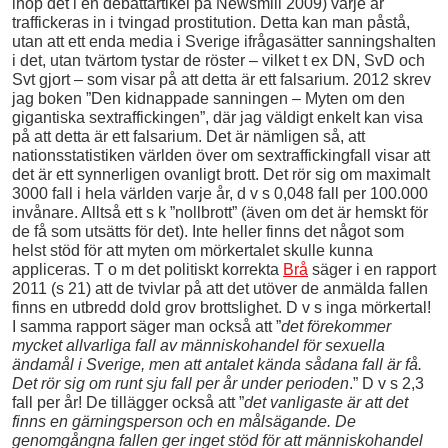
ihop det i en debattartikel på Newsmill 2009) varje år
traffickeras in i tvingad prostitution. Detta kan man påstå,
utan att ett enda media i Sverige ifrågasätter sanningshalten
i det, utan tvärtom tystar de röster – vilket t ex DN, SvD och
Svt gjort – som visar på att detta är ett falsarium. 2012 skrev
jag boken ”Den kidnappade sanningen – Myten om den
gigantiska sextraffickingen”, där jag väldigt enkelt kan visa
på att detta är ett falsarium. Det är nämligen så, att
nationsstatistiken världen över om sextraffickingfall visar att
det är ett synnerligen ovanligt brott. Det rör sig om maximalt
3000 fall i hela världen varje år, d v s 0,048 fall per 100.000
invånare. Alltså ett s k ”nollbrott” (även om det är hemskt för
de få som utsätts för det). Inte heller finns det något som
helst stöd för att myten om mörkertalet skulle kunna
appliceras. T o m det politiskt korrekta
Brå
säger i en rapport
2011 (s 21) att de tvivlar på att det utöver de anmälda fallen
finns en utbredd dold grov brottslighet. D v s inga mörkertal!
I samma rapport säger man också att ”
det förekommer
mycket allvarliga fall av människohandel för sexuella
ändamål i Sverige, men att antalet kända sådana fall är få.
Det rör sig om runt sju fall per år under perioden
.” D v s 2,3
fall per år! De tillägger också att ”
det vanligaste är att det
finns en gärningsperson och en målsägande. De
genomgångna fallen ger inget stöd för att människohandel