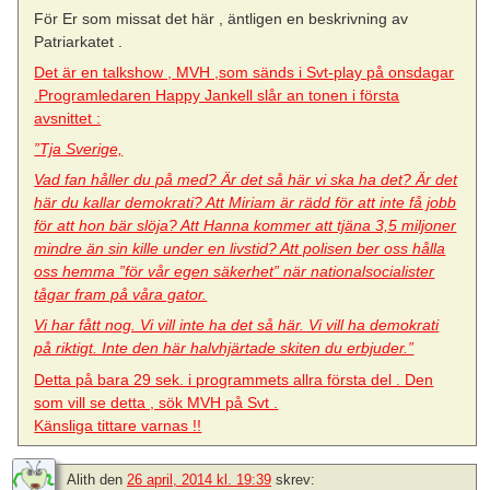
För Er som missat det här , äntligen en beskrivning av
Patriarkatet .
Det är en talkshow , MVH ,som sänds i Svt-play på onsdagar
.Programledaren Happy Jankell slår an tonen i första
avsnittet :
”Tja Sverige,
Vad fan håller du på med? Är det så här vi ska ha det? Är det
här du kallar demokrati? Att Miriam är rädd för att inte få jobb
för att hon bär slöja? Att Hanna kommer att tjäna 3,5 miljoner
mindre än sin kille under en livstid? Att polisen ber oss hålla
oss hemma ”för vår egen säkerhet” när nationalsocialister
tågar fram på våra gator.
Vi har fått nog. Vi vill inte ha det så här. Vi vill ha demokrati
på riktigt. Inte den här halvhjärtade skiten du erbjuder.”
Detta på bara 29 sek. i programmets allra första del . Den
som vill se detta , sök MVH på Svt .
Känsliga tittare varnas !!
Alith
den
26 april, 2014 kl. 19:39
skrev: