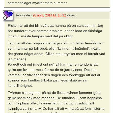
sammanslaget mycket stora summor.
Teodor
den
26 april, 2014 kl. 10:12
skrev:
Risken är att det blir svårt att hamna på en sansad mitt. Jag
har funderat över samma problem, det är bara en tidsfråga
innan vi måste tampas med det på riktigt.
Jag tror att den avgörande frågan blir om det är feminismen
som hamnar på fallrepet, eller ”kvinnor i allmänhet”. (Kalla
det gärna något annat. Gillar inte uttrycket men ni förstår vad
jag menar.)
På gott och ont (mest ont nu) så har män en tendens att
tycka om kvinnor mest för att de är just kvinnor. Det kan
komma i positiv dager den dagen och förebygga att det är
kvinnor som knuffas tillbaka just i egenskap av sin
könstillhörighet.
Tvärtom tror jag mer på att de flesta kvinnor kommer göra
gemensam sak med männen. De utmålas ju som hopplösa
och hjälplösa offer, i synnerhet om de gjort traditionellt
kvinnliga val i sina liv. De har allt att vinna på att feministerna