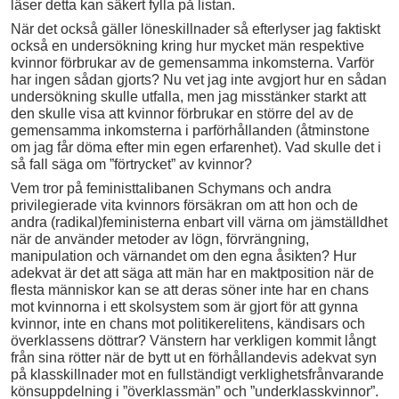
läser detta kan säkert fylla på listan.
När det också gäller löneskillnader så efterlyser jag faktiskt
också en undersökning kring hur mycket män respektive
kvinnor förbrukar av de gemensamma inkomsterna. Varför
har ingen sådan gjorts? Nu vet jag inte avgjort hur en sådan
undersökning skulle utfalla, men jag misstänker starkt att
den skulle visa att kvinnor förbrukar en större del av de
gemensamma inkomsterna i parförhållanden (åtminstone
om jag får döma efter min egen erfarenhet). Vad skulle det i
så fall säga om ”förtrycket” av kvinnor?
Vem tror på feministtalibanen Schymans och andra
privilegierade vita kvinnors försäkran om att hon och de
andra (radikal)feministerna enbart vill värna om jämställdhet
när de använder metoder av lögn, förvrängning,
manipulation och värnandet om den egna åsikten? Hur
adekvat är det att säga att män har en maktposition när de
flesta människor kan se att deras söner inte har en chans
mot kvinnorna i ett skolsystem som är gjort för att gynna
kvinnor, inte en chans mot politikerelitens, kändisars och
överklassens döttrar? Vänstern har verkligen kommit långt
från sina rötter när de bytt ut en förhållandevis adekvat syn
på klasskillnader mot en fullständigt verklighetsfrånvarande
könsuppdelning i ”överklassmän” och ”underklasskvinnor”.