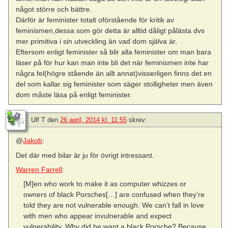
något större och bättre.
Därför är feminister totalt oförstående för kritik av
feminismen,dessa som gör detta är alltid dåligt pålästa dvs
mer primitiva i sin utveckling än vad dom själva är.
Eftersom enligt feminister så blir alla feminister om man bara
läser på för hur kan man inte bli det när feminismen inte har
några fel(högre stående än allt annat)visserligen finns det en
del som kallar sig feminister som säger stolligheter men även
dom måste läsa på enligt feminister.
Ulf T
den
26 april, 2014 kl. 11:55
skrev:
@
Jakob
:
Det där med bilar är ju för övrigt intressant.
Warren Farrell
:
[M]en who work to make it as computer whizzes or
owners of black Porsches[…] are confused when they’re
told they are not vulnerable enough. We can’t fall in love
with men who appear invulnerable and expect
vulnerability. Why did he want a black Porsche? Because