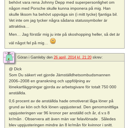
behövt vara rena Johnny Depp med superpersonlighet om
någon med Porsche skulle kunna imponera på mig. Han
skulle liksom ha behövt uppväga sin (i mitt tycke) fjantiga bil.
Vet inte om jag tycker några sådana statussymboler är
attraktiva…
Men… Jag förstår mig ju inte på skoshopping heller, så det är
väl något fel på mig…
Göran i Gamleby
den
26 april, 2014 kl. 21:20
skrev:
@ Dick
Som Du säkert vet gjorde Jämställdhetsombudsmannen
2006–2008 en granskning och uppföljning av
lönekartläggningar gjorda av arbetsgivare för totalt 750 000
anställda.
0,6 procent av de anställda hade omotiverat låga löner på
grund av kön och fick lönen uppjusterad. Den genomsnittliga
uppjusteringen var 96 kronor per anställd och år, d.v.s 8
kr/mån . Observera att även män var felavlönade . Således
blev uppjusteringen mindre än 8 kr/mån för kvinnor i snitt.