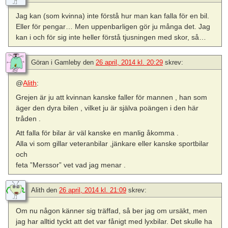
Jag kan (som kvinna) inte förstå hur man kan falla för en bil.
Eller för pengar… Men uppenbarligen gör ju många det. Jag
kan i och för sig inte heller förstå tjusningen med skor, så…
Göran i Gamleby
den
26 april, 2014 kl. 20:29
skrev:
@
Alith
:
Grejen är ju att kvinnan kanske faller för mannen , han som
äger den dyra bilen , vilket ju är själva poängen i den här
tråden .
Att falla för bilar är väl kanske en manlig åkomma .
Alla vi som gillar veteranbilar ,jänkare eller kanske sportbilar
och
feta ”Merssor” vet vad jag menar .
Alith
den
26 april, 2014 kl. 21:09
skrev:
Om nu någon känner sig träffad, så ber jag om ursäkt, men
jag har alltid tyckt att det var fånigt med lyxbilar. Det skulle ha