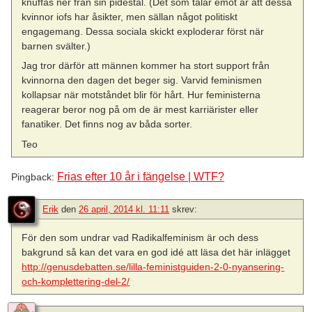
knuffas ner från sin pidestal. (Det som talar emot är att dessa
kvinnor iofs har åsikter, men sällan något politiskt
engagemang. Dessa sociala skickt exploderar först när
barnen svälter.)
Jag tror därför att männen kommer ha stort support från
kvinnorna den dagen det beger sig. Varvid feminismen
kollapsar när motståndet blir för hårt. Hur feministerna
reagerar beror nog på om de är mest karriärister eller
fanatiker. Det finns nog av båda sorter.
Teo
Frias efter 10 år i fängelse | WTF?
Pingback:
Erik
den
26 april, 2014 kl. 11:11
skrev:
För den som undrar vad Radikalfeminism är och dess
bakgrund så kan det vara en god idé att läsa det här inlägget
http://genusdebatten.se/lilla-feministguiden-2-0-nyansering-
och-komplettering-del-2/