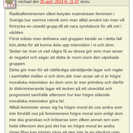
michael
den
26 april, 2014 kl. 11:47
skrev:
Radikalfeminismen vilket betyder mainstream feminism i
Sverige,har samma retorik som man alltid använt när man vill
förtrycka en utsedd grupp,till att vara syndabock för allt ont i
världen.
Först måste man definiera vad gruppen består av i detta fall
kön,detta för att kunna dela upp människor i vi och dom.
Sedan tar man ut vad några få av dessa gör som man anser
är negativt och säger att detta är norm inom den utpekade
gruppen.
Detta gör man för att rättfärdiga särskiljande lagar och regler
i samhället mellan vi och dom,där man anser att vi är högre
moraliska människor än dom som är mer primitiva och därför
är diskriminerande lagar ett tecken på ett utvecklat och
progressivt samhälle eftersom hur kan högre stående
moraliska människor göra fel.
Alltså.feminister anser sig ha högre moral än oss andra som
inte förstått oss på feminismens högre moral som enligt dom
inte ska granskas och kritiseras som vilken annan ism som
helst eftersom den,just det har en högre moral än andra
ismer.Man kan nästan säga att den inte är en ideologi utan