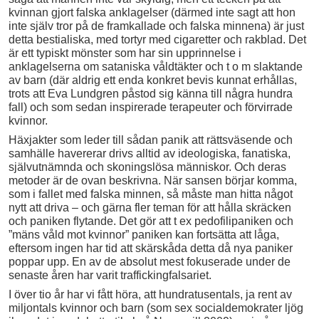
kvinnan gjort falska anklagelser (därmed inte sagt att hon
inte själv tror på de framkallade och falska minnena) är just
detta bestialiska, med tortyr med cigaretter och rakblad. Det
är ett typiskt mönster som har sin upprinnelse i
anklagelserna om sataniska våldtäkter och t o m slaktande
av barn (där aldrig ett enda konkret bevis kunnat erhållas,
trots att Eva Lundgren påstod sig känna till några hundra
fall) och som sedan inspirerade terapeuter och förvirrade
kvinnor.
Häxjakter som leder till sådan panik att rättsväsende och
samhälle havererar drivs alltid av ideologiska, fanatiska,
självutnämnda och skoningslösa människor. Och deras
metoder är de ovan beskrivna. När sansen börjar komma,
som i fallet med falska minnen, så måste man hitta något
nytt att driva – och gärna fler teman för att hålla skräcken
och paniken flytande. Det gör att t ex pedofilipaniken och
”mäns våld mot kvinnor” paniken kan fortsätta att låga,
eftersom ingen har tid att skärskåda detta då nya paniker
poppar upp. En av de absolut mest fokuserade under de
senaste åren har varit traffickingfalsariet.
I över tio år har vi fått höra, att hundratusentals, ja rent av
miljontals kvinnor och barn (som sex socialdemokrater ljög