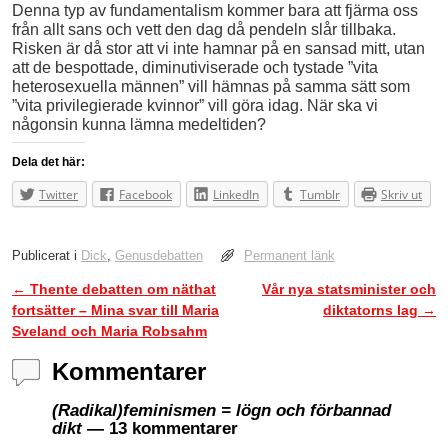
Denna typ av fundamentalism kommer bara att fjärma oss
från allt sans och vett den dag då pendeln slår tillbaka.
Risken är då stor att vi inte hamnar på en sansad mitt, utan
att de bespottade, diminutiviserade och tystade ”vita
heterosexuella männen” vill hämnas på samma sätt som
”vita privilegierade kvinnor” vill göra idag. När ska vi
någonsin kunna lämna medeltiden?
Dela det här:
Twitter
Facebook
LinkedIn
Tumblr
Skriv ut
Publicerat i
Dick
,
Genusdebatten
Permanent länk
←
Thente debatten om näthat
Vår nya statsminister och
Inläggsnavigering
fortsätter – Mina svar till Maria
diktatorns lag
→
Sveland och Maria Robsahm
Kommentarer
(Radikal)feminismen = lögn och förbannad
dikt
— 13 kommentarer