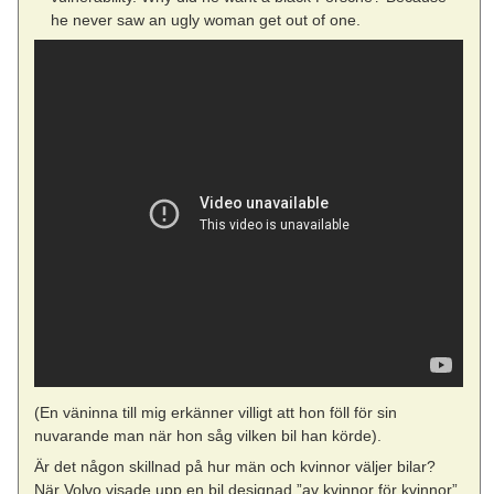
he never saw an ugly woman get out of one.
(En väninna till mig erkänner villigt att hon föll för sin
nuvarande man när hon såg vilken bil han körde).
Är det någon skillnad på hur män och kvinnor väljer bilar?
När Volvo visade upp en bil designad ”av kvinnor för kvinnor”,