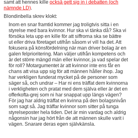
samt att hennes kille
också gett sig in i debatten (och
nämnde LD)
.
Blondinbella skrev klokt:
Inom en snar framtid kommer jag troligtvis sitta i en
styrelse med bara kvinnor. Hur ska vi tänka då? Ska vi
försöka leta upp en kille för att siffrorna ska se bättre
ut
eller
driva företaget utifrån såsom
vi
vill ha det. Att
fokusera på könsfördelning när man driver bolag är en
galen felprioritering. Man väljer utifrån kompetens och
är det större mängd män eller kvinnor, ja vad spelar det
för roll? Motargumentet är att kvinnor inte ens får en
chans att visa upp sig för att männen håller ihop. Jag
har verkligen funderat mycket på de personer som
säger så, och undrar – Har ni ens träffat dem kvinnorna
i verkligheten och pratat med dem själva eller är det en
offerkofta-grej som ni har snappat upp längs vägen?
För jag har aldrig träffat en kvinna på den bolagsnivån
som sagt så. Jag träffar kvinnor som sitter på tunga
styrelseposter hela tiden. Det är min vardag och aldrig
någonsin har jag hört från de att männen skulle varit i
vägen. Snarare deras egen självkänsla.