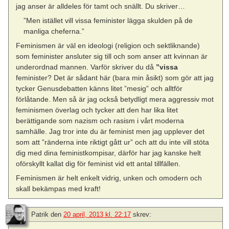
jag anser är alldeles för tamt och snällt. Du skriver…
”Men istället vill vissa feminister lägga skulden på de
manliga cheferna.”
Feminismen är väl en ideologi (religion och sektliknande)
som feminister ansluter sig till och som anser att kvinnan är
underordnad mannen. Varför skriver du då
”vissa
feminister? Det är sådant här (bara min åsikt) som gör att jag
tycker Genusdebatten känns litet ”mesig” och alltför
förlåtande. Men så är jag också betydligt mera aggressiv mot
feminismen överlag och tycker att den har lika litet
berättigande som nazism och rasism i vårt moderna
samhälle. Jag tror inte du är feminist men jag upplever det
som att ”ränderna inte riktigt gått ur” och att du inte vill stöta
dig med dina feministkompisar, därför har jag kanske helt
oförskyllt kallat dig för feminist vid ett antal tillfällen.
Feminismen är helt enkelt vidrig, unken och omodern och
skall bekämpas med kraft!
Patrik
den
20 april, 2013 kl. 22:17
skrev: