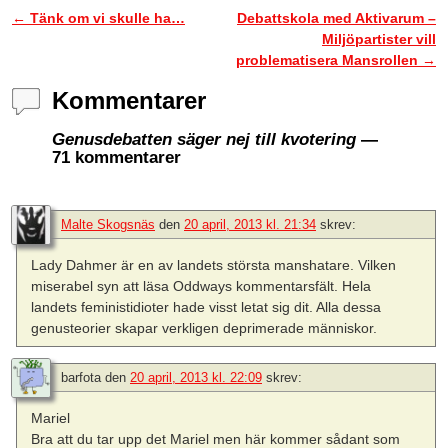
←
Tänk om vi skulle ha…
Debattskola med Aktivarum –
Inläggsnavigering
Miljöpartister vill
problematisera Mansrollen
→
Kommentarer
Genusdebatten säger nej till kvotering
—
71 kommentarer
Malte Skogsnäs
den
20 april, 2013 kl. 21:34
skrev:
Lady Dahmer är en av landets största manshatare. Vilken
miserabel syn att läsa Oddways kommentarsfält. Hela
landets feministidioter hade visst letat sig dit. Alla dessa
genusteorier skapar verkligen deprimerade människor.
barfota
den
20 april, 2013 kl. 22:09
skrev:
Mariel
Bra att du tar upp det Mariel men här kommer sådant som