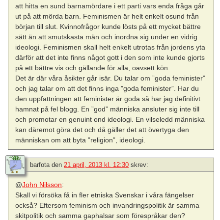
att hitta en sund barnamördare i ett parti vars enda fråga går
ut på att mörda barn. Feminismen är helt enkelt osund från
början till slut. Kvinnofrågor kunde lösts på ett mycket bättre
sätt än att smutskasta män och inordna sig under en vidrig
ideologi. Feminismen skall helt enkelt utrotas från jordens yta
därför att det inte finns något gott i den som inte kunde gjorts
på ett bättre vis och gällande för alla, oavsett kön.
Det är där våra åsikter går isär. Du talar om ”goda feminister”
och jag talar om att det finns inga ”goda feminister”. Har du
den uppfattningen att feminister är goda så har jag definitivt
hamnat på fel blogg. En ”god” människa ansluter sig inte till
och promotar en genuint ond ideologi. En vilseledd människa
kan däremot göra det och då gäller det att övertyga den
människan om att byta ”religion”, ideologi.
barfota
den
21 april, 2013 kl. 12:30
skrev:
@
John Nilsson
:
Skall vi försöka få in fler etniska Svenskar i våra fängelser
också? Eftersom feminism och invandringspolitik är samma
skitpolitik och samma gaphalsar som förespråkar den?