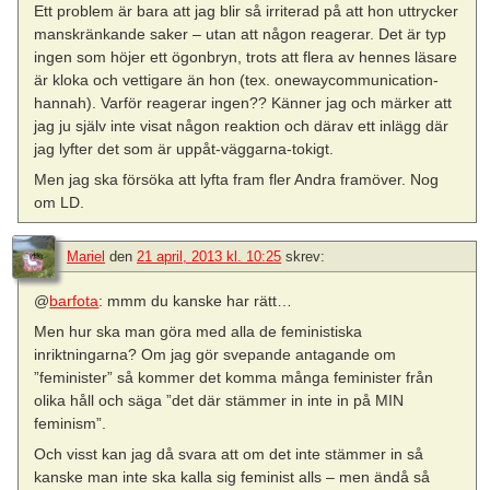
Ett problem är bara att jag blir så irriterad på att hon uttrycker
manskränkande saker – utan att någon reagerar. Det är typ
ingen som höjer ett ögonbryn, trots att flera av hennes läsare
är kloka och vettigare än hon (tex. onewaycommunication-
hannah). Varför reagerar ingen?? Känner jag och märker att
jag ju själv inte visat någon reaktion och därav ett inlägg där
jag lyfter det som är uppåt-väggarna-tokigt.
Men jag ska försöka att lyfta fram fler Andra framöver. Nog
om LD.
Mariel
den
21 april, 2013 kl. 10:25
skrev:
@
barfota
: mmm du kanske har rätt…
Men hur ska man göra med alla de feministiska
inriktningarna? Om jag gör svepande antagande om
”feminister” så kommer det komma många feminister från
olika håll och säga ”det där stämmer in inte in på MIN
feminism”.
Och visst kan jag då svara att om det inte stämmer in så
kanske man inte ska kalla sig feminist alls – men ändå så