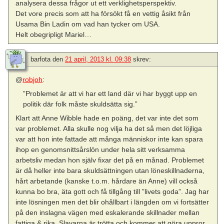
analysera dessa frågor ut ett verklighetsperspektiv.
Det vore precis som att ha försökt få en vettig åsikt från
Usama Bin Ladin om vad han tycker om USA.
Helt obegripligt Mariel…
barfota
den
21 april, 2013 kl. 09:38
skrev:
@
robjoh
:
”Problemet är att vi har ett land där vi har byggt upp en
politik där folk måste skuldsätta sig.”
Klart att Anne Wibble hade en poäng, det var inte det som
var problemet. Alla skulle nog vilja ha det så men det löjliga
var att hon inte fattade att många människor inte kan spara
ihop en genomsnittsårslön under hela sitt verksamma
arbetsliv medan hon själv fixar det på en månad. Problemet
är då heller inte bara skuldsättningen utan löneskillnaderna,
hårt arbetande (kanske t.o.m. hårdare än Anne) vill också
kunna bo bra, äta gott och få tillgång till ”livets goda”. Jag har
inte lösningen men det blir ohållbart i längden om vi fortsätter
på den inslagna vägen med eskalerande skillnader mellan
fattiga & rika. Slavarna är trötta och kommer att göra uppror,