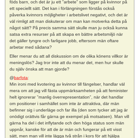
föds barn, och det är ju ett ”arbete” som ligger på kvinnor på
ett speciellt sätt. Det kan i förlängningen förstås också
påverka kvinnors möjligheter i arbetslivet negativt, och det är
väl rimligt att man diskuterar om man kan motverka detta på
något sätt? På precis samma sätt skulle man ju också kunna
satsa extra resurser på att skapa en bättre arbetsmiljö när
det gäller tyngre och farligare jobb, eftersom män oftare
arbetar med sådana?
Eller menar du att all diskussion om de olika könens villkor är
meningslös? Jag tror inte att du menar det, men hur skulle
du själv önska att man gjorde?
@
barfota
:
Min ironi med kvotering av kvinnor till fängelser, handlar väl
mera om att jag vill fästa uppmärksamheten på att feminister
helt ignorerar ”manlig överrepresentation”, när det handlar
om positioner i samhället som inte är attraktiva, där män
befinner sig i underläge och far illa (den som tycker att jag är
onödigt orättvis får gärna ge exempel på motsatsen). Man vill
gärna ha del i det inflytande och den höga status som män
uppnår, kanske för att de är män och fungerar på ett visst
sätt, men man vill inte lägga två strån i kors för att hjälpa