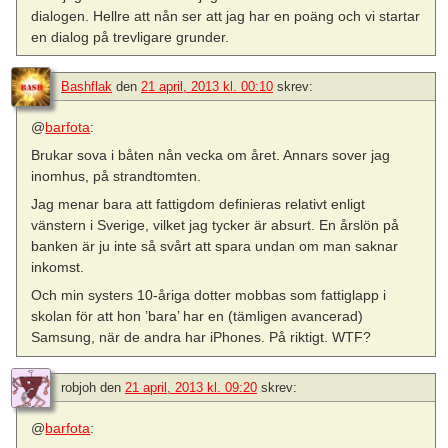
dialogen. Hellre att nån ser att jag har en poäng och vi startar
en dialog på trevligare grunder.
Bashflak
den
21 april, 2013 kl. 00:10
skrev:
@
barfota
:
Brukar sova i båten nån vecka om året. Annars sover jag
inomhus, på strandtomten.
Jag menar bara att fattigdom definieras relativt enligt
vänstern i Sverige, vilket jag tycker är absurt. En årslön på
banken är ju inte så svårt att spara undan om man saknar
inkomst.
Och min systers 10-åriga dotter mobbas som fattiglapp i
skolan för att hon ’bara’ har en (tämligen avancerad)
Samsung, när de andra har iPhones. På riktigt. WTF?
robjoh
den
21 april, 2013 kl. 09:20
skrev:
@
barfota
: