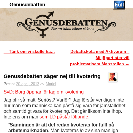
Genusdebatten
Hoppa till huvudinnehåll
Hoppa till sekundärt innehåll
←
Tänk om vi skulle ha…
Debattskola med Aktivarum –
Inläggsnavigering
Miljöpartister vill
problematisera Mansrollen
→
Genusdebatten säger nej till kvotering
Postat
20 april, 2013
av
Mariel
SvD: Borg öppnar för lag om kvotering
Jag blir så matt. Seriöst? Varför? Jag förstår verkligen inte
hur man som människa kan påstå sig vara för jämställdhet
och samtidigt vara för kvotering. Det går liksom inte ihop.
Inte ens om man
som LD påstår följande:
”
Sanningen är att det redan kvoteras för fullt på
arbetsmarknaden.
Män kvoteras
in
av sina manliga