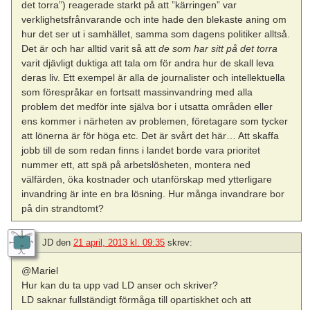
det torra”) reagerade starkt på att ”kärringen” var
verklighetsfrånvarande och inte hade den blekaste aning om
hur det ser ut i samhället, samma som dagens politiker alltså.
Det är och har alltid varit så att
de som har sitt på det torra
varit djävligt duktiga att tala om för andra hur de skall leva
deras liv. Ett exempel är alla de journalister och intellektuella
som förespråkar en fortsatt massinvandring med alla
problem det medför inte själva bor i utsatta områden eller
ens kommer i närheten av problemen, företagare som tycker
att lönerna är för höga etc. Det är svårt det här… Att skaffa
jobb till de som redan finns i landet borde vara prioritet
nummer ett, att spä på arbetslösheten, montera ned
välfärden, öka kostnader och utanförskap med ytterligare
invandring är inte en bra lösning. Hur många invandrare bor
på din strandtomt?
JD
den
21 april, 2013 kl. 09:35
skrev:
@Mariel
Hur kan du ta upp vad LD anser och skriver?
LD saknar fullständigt förmåga till opartiskhet och att