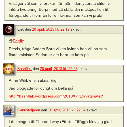
Vi säger väl som vi brukar när män i den yttersta eliten vill
införa kvotering. Börja med att ställa din maktposition till
förfogande till förmån för en kvinna, sen kan vi prata!
Erik
den
20 april, 2013 kl. 22:19
skrev:
@
Patrik
:
Precis, fråga Anders Borg vilken kvinna han vill ha som
finansminister. Sedan är det bara att köra på.
Bashflak
den
20 april, 2013 kl. 22:28
skrev:
Anne Wibble, vi saknar dig!
Jag bloggade för övrigt om Bella igår.
http://bashflak.wordpress.com/2013/04/19/virginatet/
Genusföljaren
den
20 april, 2013 kl. 22:52
skrev:
Länkningen till The odd way (Ett litet Tillägg) blev jag glad