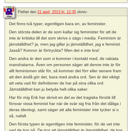
Pether
den
21 april, 2013 kl. 12:35
skrev:
Det finns två typer, egentligen bara en, av feminister.
Den största delen är de som kallar sig feminister för att de
inte är kritiska till det som skrivs o sägs i media. Feminism är
jämställdhet? ja, men jag gillar ju jämställdhet, jag e feminist.
Jasså? Kvinnor är förtryckta? Men det e inte bra!
Den andra är den som vi kommer i kontakt med, de rabiata
manshatarna. Även om personen säger att denne inte är för
allt feminismen står för, så kommer det förr eller senare fram
att den ändå gör det, bara med andra ord. Sen är det viktigt
att veta vad för definitioner de har på sina olika ord.
Jämställdhet kan ju betyda helt olika saker.
Har för mig Erik har skrivit en del av det tragiska försök till
försvar vissa feminist har när de svär sig fria från det dåliga i
deras ideologi, samt säger att alla feminister inte tycker si o
så, nafalt.
Den första typen är egentligen inte feminister, för de vet inte
vad de tror på. De tror att jämställdhet är jämställdhet, de tror