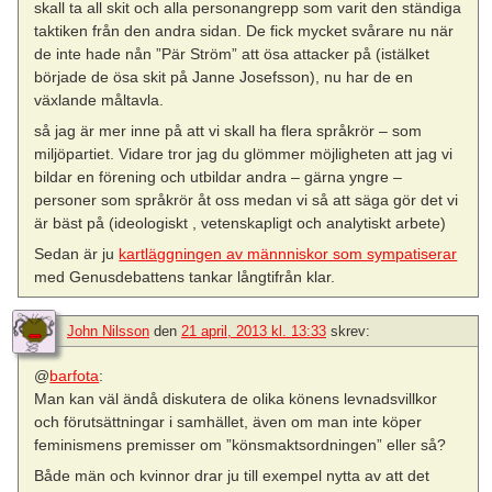
skall ta all skit och alla personangrepp som varit den ständiga
taktiken från den andra sidan. De fick mycket svårare nu när
de inte hade nån ”Pär Ström” att ösa attacker på (istälket
började de ösa skit på Janne Josefsson), nu har de en
växlande måltavla.
så jag är mer inne på att vi skall ha flera språkrör – som
miljöpartiet. Vidare tror jag du glömmer möjligheten att jag vi
bildar en förening och utbildar andra – gärna yngre –
personer som språkrör åt oss medan vi så att säga gör det vi
är bäst på (ideologiskt , vetenskapligt och analytiskt arbete)
Sedan är ju
kartläggningen av männniskor som sympatiserar
med Genusdebattens tankar långtifrån klar.
John Nilsson
den
21 april, 2013 kl. 13:33
skrev:
@
barfota
:
Man kan väl ändå diskutera de olika könens levnadsvillkor
och förutsättningar i samhället, även om man inte köper
feminismens premisser om ”könsmaktsordningen” eller så?
Både män och kvinnor drar ju till exempel nytta av att det