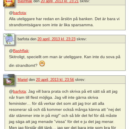
Bashflak
den
20 april, 2013 kl. 23:21
skrev:
@
barfota
:
Alla uteliggare har redan en årslön på banken. Det är bara vi
strandtomtsägare som inte är lika sparsamma.
barfota
den
20 april, 2013 kl. 23:23
skrev:
@
Bashflak
:
Skitroligt, speciellt om man är uteliggare. Kan inte du sova på
din strandtomt?
Mariel
den
20 april, 2013 kl. 23:56
skrev:
@
barfota
: Jag vill bara prata och skriva på ett sätt så att jag
når fram till flest möjliga. Jag vill inte gärna skriva
feminister… för då verkar det som att jag tror att alla
resonerar så och då kommer också många känna att ”nej det
där stämmer inte in på mig!” och så blir det fel för då måste
jag säga att jag menade ”vissa” för det e ju det jag menar.
Men jag förstår ditt tänk… jag ser det bara inte som bra för