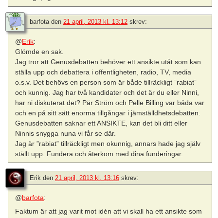
barfota
den
21 april, 2013 kl. 13:12
skrev:
@
Erik
:
Glömde en sak.
Jag tror att Genusdebatten behöver ett ansikte utåt som kan
ställa upp och debattera i offentligheten, radio, TV, media
o.s.v. Det behövs en person som är både tillräckligt ”rabiat”
och kunnig. Jag har två kandidater och det är du eller Ninni,
har ni diskuterat det? Pär Ström och Pelle Billing var båda var
och en på sitt sätt enorma tillgångar i jämställdhetsdebatten.
Genusdebatten saknar ett ANSIKTE, kan det bli ditt eller
Ninnis snygga nuna vi får se där.
Jag är ”rabiat” tillräckligt men okunnig, annars hade jag själv
ställt upp. Fundera och återkom med dina funderingar.
Erik
den
21 april, 2013 kl. 13:16
skrev:
@
barfota
:
Faktum är att jag varit mot idén att vi skall ha ett ansikte som