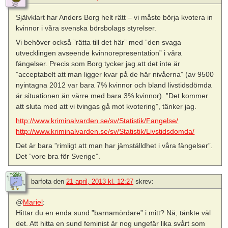
Självklart har Anders Borg helt rätt – vi måste börja kvotera in
kvinnor i våra svenska börsbolags styrelser.
Vi behöver också ”rätta till det här” med ”den svaga
utvecklingen avseende kvinnorepresentation” i våra
fängelser. Precis som Borg tycker jag att det inte är
”acceptabelt att man ligger kvar på de här nivåerna” (av 9500
nyintagna 2012 var bara 7% kvinnor och bland livstidsdömda
är situationen än värre med bara 3% kvinnor). ”Det kommer
att sluta med att vi tvingas gå mot kvotering”, tänker jag.
http://www.kriminalvarden.se/sv/Statistik/Fangelse/
http://www.kriminalvarden.se/sv/Statistik/Livstidsdomda/
Det är bara ”rimligt att man har jämställdhet i våra fängelser”.
Det ”vore bra för Sverige”.
barfota
den
21 april, 2013 kl. 12:27
skrev:
@
Mariel
:
Hittar du en enda sund ”barnamördare” i mitt? Nä, tänkte väl
det. Att hitta en sund feminist är nog ungefär lika svårt som