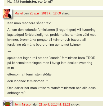
Hallååå feminister, var är ni?
Mariel
den
21 april, 2013 kl. 12:09
skrev:
Kan man resonera såhär tex:
Att om den ledande feminismen (i regeringen) vill kvotering,
lagstadgad föräldraledighet, problematisera mäns våld mot
kvinnor, öronmärka pengar till kvinnor och basera all
forskning på mäns överordning gentemot kvinnor
så
spelar det ingen roll att den ”sunda” feministen bara TROR
på könsmaktordningen men i övrigt inte önskar kvotering
m.m.
eftersom att feministen stödjer
den ledande feminismen. ?
Och därför bör man kritisera statsfeminismen och alla dess
anhängare?
John Nilsson
den
21 april, 2013 kl. 12:21
skrev: