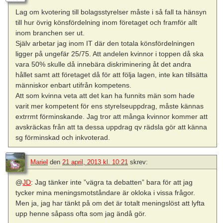
Lag om kvotering till bolagsstyrelser måste i så fall ta hänsyn
till hur övrig könsfördelning inom företaget och framför allt
inom branchen ser ut.
Själv arbetar jag inom IT där den totala könsfördelningen
ligger på ungefär 25/75. Att andelen kvinnor i toppen då ska
vara 50% skulle då innebära diskriminering åt det andra
hållet samt att företaget då för att följa lagen, inte kan tillsätta
människor enbart utifrån kompetens.
Att som kvinna veta att det kan ha funnits män som hade
varit mer kompetent för ens styrelseuppdrag, måste kännas
extrrmt förminskande. Jag tror att många kvinnor kommer att
avskräckas från att ta dessa uppdrag qv rädsla gör att känna
sg förminskad och inkvoterad.
Mariel
den
21 april, 2013 kl. 10:21
skrev:
@
JD
: Jag tänker inte ”vägra ta debatten” bara för att jag
tycker mina meningsmotståndare är okloka i vissa frågor.
Men ja, jag har tänkt på om det är totalt meningslöst att lyfta
upp henne såpass ofta som jag ändå gör.