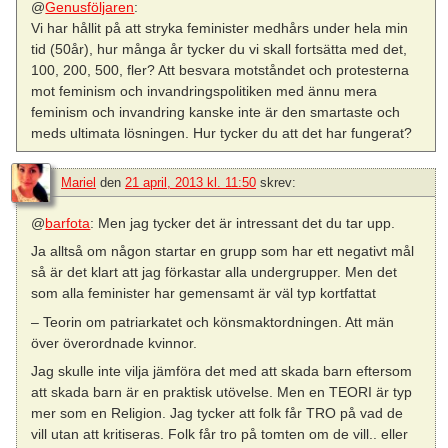
@
Genusföljaren
:
Vi har hållit på att stryka feminister medhårs under hela min
tid (50år), hur många år tycker du vi skall fortsätta med det,
100, 200, 500, fler? Att besvara motståndet och protesterna
mot feminism och invandringspolitiken med ännu mera
feminism och invandring kanske inte är den smartaste och
meds ultimata lösningen. Hur tycker du att det har fungerat?
Mariel
den
21 april, 2013 kl. 11:50
skrev:
@
barfota
: Men jag tycker det är intressant det du tar upp.
Ja alltså om någon startar en grupp som har ett negativt mål
så är det klart att jag förkastar alla undergrupper. Men det
som alla feminister har gemensamt är väl typ kortfattat
– Teorin om patriarkatet och könsmaktordningen. Att män
över överordnade kvinnor.
Jag skulle inte vilja jämföra det med att skada barn eftersom
att skada barn är en praktisk utövelse. Men en TEORI är typ
mer som en Religion. Jag tycker att folk får TRO på vad de
vill utan att kritiseras. Folk får tro på tomten om de vill.. eller