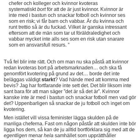
chefer och kolleger och kvinnor kvoteras
systematiskt
bort
för att de är just kvinnor. Kvinnor är
inte med i bastun och snackar fotboll och kvinnor ses
som en risk; vi får barn och vabbar. Är du kvinna och
runt trettio så är du fuckad. Vilket är ganska intressant
eftersom att de män som tar ut föräldraledighet och
vabbar mycket inte alls ses som en risk utan snarare
som en ansvarsfull resurs. ”
Två fel blir inte rätt. Och om man nu ska påstå att kvinnor
redan kvoteras bort på arbetsmarknaden… och ska få
genomfört kvotering på grund av det… borde det inte
beläggas väldigt
starkt
? Vad hände med att komma med
bevis? Jag har fortfarande inte sett det. Det blir liksom inte
sant bara för att man säger ”det är så det är”. Kvinnor
kanske inte är med i bastun och snackar fotboll men vad gör
det? Uppenbarligen så snackar de ju fotboll och inget om
kvotering.
Men istället vill vissa feminister lägga skulden på de
manliga cheferna. Fast om någon påstår att skulden inte bör
ligga hos dem, så kan de ju alltid bortförklara sig med att de
egentligen
menar
hela
samhället som upprätthåller