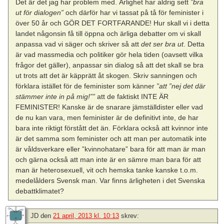
Det är det jag har problem med. Ärlighet har aldrig sett
”bra
ut för dialogen”
och därför har vi tassat på tå för feminister i
över 50 år och GÖR DET FORTFARANDE! Hur skall vi i detta
landet någonsin få till öppna och ärliga debatter om vi skall
anpassa vad vi säger och skriver så att
det ser bra ut
. Detta
är vad massmedia och politiker gör hela tiden (oavsett vilka
frågor det gäller), anpassar sin dialog så att det skall se bra
ut trots att det är käpprätt åt skogen. Skriv sanningen och
förklara istället för de feminister som känner
”att ”nej det där
stämmer inte in på mig!””
att de faktiskt INTE ÄR
FEMINISTER! Kanske är de snarare jämställdister eller vad
de nu kan vara, men feminister är de definitivt inte, de har
bara inte riktigt förstått det än. Förklara också att kvinnor inte
är det samma som feminister och att man per automatik inte
är våldsverkare eller ”kvinnohatare” bara för att man är man
och gärna också att man inte är en sämre man bara för att
man är heterosexuell, vit och hemska tanke kanske t.o.m.
medelålders Svensk man. Var finns ärligheten i det Svenska
debattklimatet?
JD
den
21 april, 2013 kl. 10:13
skrev: