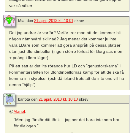
var så säker.
Mia.
den
21 april, 2013 kl. 10:01
skrev:
Det jag undrar är varför? Varför tror man att det kommer bli
någon nämnvärd skillnad? Jag menar det kommer ju inte
vara LDare som kommer att göra anspråk på dessa platser
utan just Blondinbellor (ingen större förlust för Borg sas men
+ poäng i flera läger).
På ett sätt är det lite rörande hur LD och ”genusforskarna” i
kommentarsfälten för Blondinbellornas kamp för att de ska få
komma in i styrelser (och då ibland trots att de inte ens vill ha
denna ”hjälp”).
barfota
den
21 april, 2013 kl. 10:10
skrev:
@
Mariel
:
”Men jag förstår ditt tänk… jag ser det bara inte som bra
för dialogen.”