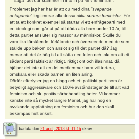
säga ”det där stämmer in inte in på MIN feminism”.”
Problemet jag har här är att du med dina
”svepande
antagande”
legitimerar alla dessa
olika sorters feminister
. För
att ta ett konkret exempel så startar vi ett enfrågeparti med
en ideologi som går ut på att döda alla barn under 10 år, till
detta partiet ansluter sig massor av människor. Skulle du
vara lika förstående, förlåtande och överseende med de som
ställde upp bakom och anslöt sig till det partiet då? Jag
menar att det är hög tid att sätta ned foten och tala om att ett
sådant parti faktiskt är riktigt, riktigt ont och illasinnat, då
hjälper det inte att en del medlemmar bara vill tortera,
omskära eller skada barnen en liten aning.
Därför efterlyser jag en blogg och ett politiskt parti som är
betydligt aggressivare och 100% avståndstagande till allt vad
feminism och sk. positiv särbehandling heter. Vi kommer
kanske inte så mycket längre Mariel, jag har nog en
avvikande uppfattning om feminism och hur den skall
bekämpas helt enkelt.
barfota
den
21 april, 2013 kl. 11:15
skrev: