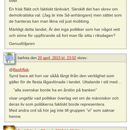
över.
En frisk fläkt och faktiskt tänkvärt. Särskilt det han skrev om
demokratiska val. (Jag är inte Sd-anhängare) men sättet som
de hanteras kan man likna vid just mobbing.
Märkligt detta landet, Är det inga politiker som har något vett
och sinne för uppförande så fort man får sitta i riksdagen?
Genusföljaren
barfota
den
20 april, 2013 kl. 23:02
skrev:
@
Bashflak
:
Synd bara att hon var sååå långt ifrån den verklighet som
gäller för de flesta lågavlönade i landet. Uttalande i stil med…
”alla svenskar borde ha en årslön på banken”
visar ungefär vad politiker överlag vet om de människor och
deras liv som politikerna faktiskt borde representera.
Med andra ord så hör jag inte till gruppen ”vi” som saknar
henne.