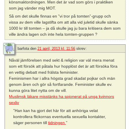
könsmaktordningen. Men det är vad som görs i praktiken
som jag vänder mig MOT.
Så om det skulle finnas en ”vi tror på tomten”-grupp och
vissa av dem ville lagstifta om att alla vid juletid skulle sänka
1000 kr till tomten – ja då skulle jag ju bara kritisera dem som
ville ändra lagen och inte hela tomten-gruppen ?
barfota
den
21 april, 2013 kl. 11:56
skrev:
Nåväl jämförelsen med sekt & religion var väl mera menat
som ett försök att påtala hur hopplöst det är att försöka föra
en vettig debatt med frälsta feminister.
Feminismen har i allra högsta grad skadat pojkar och män
genom åren och gör så fortfarande. Feminister skulle ev.
kunna göra litet nytta om de vill.
Muslimsk läkare misstänks ha spionerat på unga kvinnors
sexliv
”Han kan ha gjort det här för att anhöriga velat
kontrollera flickornas eventuella sexuella kontakter,
säger personen till
tidningen.
”