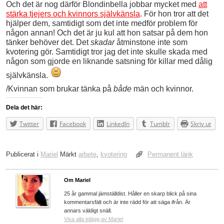
Och det är nog därför Blondinbella jobbar mycket med
att
stärka tjejers och kvinnors självkänsla
. För hon tror att det
hjälper dem, samtidigt som det inte medför problem för
någon annan! Och det är ju kul att hon satsar på dem hon
tänker behöver det. Det
skadar
åtminstone inte som
kvotering gör. Samtidigt tror jag det inte skulle skada med
någon som gjorde en liknande satsning för killar med dålig
självkänsla.
/Kvinnan som brukar tänka på
både
män och kvinnor.
Dela det här:
Twitter
Facebook
LinkedIn
Tumblr
Skriv ut
Publicerat i
Mariel
Märkt
arbete
,
kvotering
Permanent länk
Om Mariel
25 år gammal jämställdist. Håller en skarp blick på sina
kommentarsfält och är inte rädd för att säga ifrån. Är
annars väldigt snäll.
Visa alla inlägg av Mariel