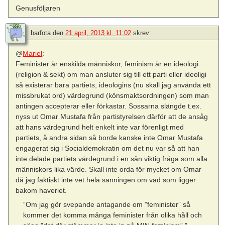
Genusföljaren
barfota
den
21 april, 2013 kl. 11:02
skrev:
@
Mariel
:
Feminister är enskilda människor, feminism är en ideologi
(religion & sekt) om man ansluter sig till ett parti eller ideoligi
så existerar bara partiets, ideologins (nu skall jag använda ett
missbrukat ord) värdegrund (könsmaktsordningen) som man
antingen accepterar eller förkastar. Sossarna slängde t.ex.
nyss ut Omar Mustafa från partistyrelsen därför att de ansåg
att hans värdegrund helt enkelt inte var förenligt med
partiets, å andra sidan så borde kanske inte Omar Mustafa
engagerat sig i Socialdemokratin om det nu var så att han
inte delade partiets värdegrund i en sån viktig fråga som alla
människors lika värde. Skall inte orda för mycket om Omar
då jag faktiskt inte vet hela sanningen om vad som ligger
bakom haveriet.
”Om jag gör svepande antagande om ”feminister” så
kommer det komma många feminister från olika håll och