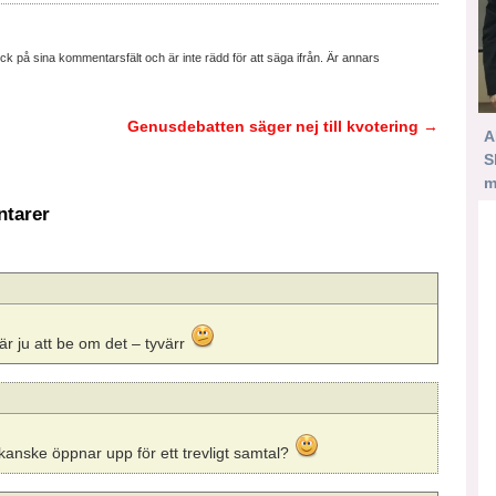
ick på sina kommentarsfält och är inte rädd för att säga ifrån. Är annars
Genusdebatten säger nej till kvotering
→
A
S
m
tarer
är ju att be om det – tyvärr
anske öppnar upp för ett trevligt samtal?