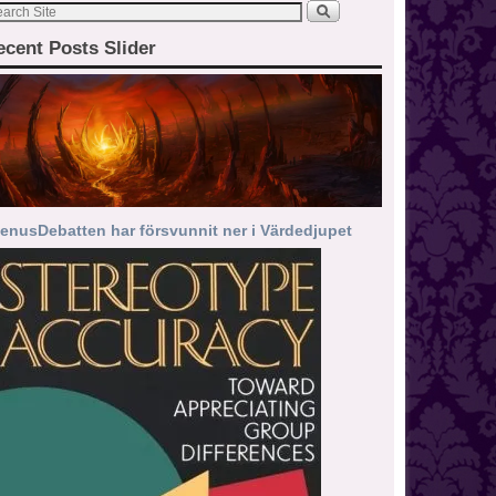
ecent Posts Slider
enusDebatten har försvunnit ner i Värdedjupet