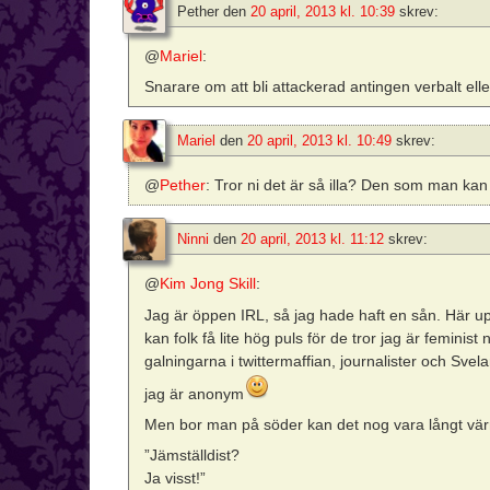
Pether
den
20 april, 2013 kl. 10:39
skrev:
@
Mariel
:
Snarare om att bli attackerad antingen verbalt eller
Mariel
den
20 april, 2013 kl. 10:49
skrev:
@
Pether
: Tror ni det är så illa? Den som man kan
Ninni
den
20 april, 2013 kl. 11:12
skrev:
@
Kim Jong Skill
:
Jag är öppen IRL, så jag hade haft en sån. Här upp
kan folk få lite hög puls för de tror jag är feminist
galningarna i twittermaffian, journalister och Svelan
jag är anonym
Men bor man på söder kan det nog vara långt vär
”Jämställdist?
Ja visst!”