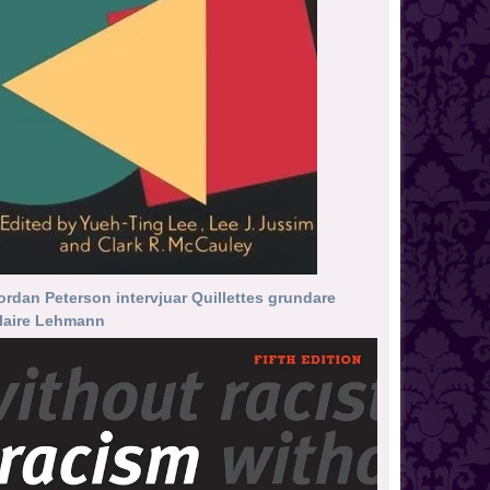
ordan Peterson intervjuar Quillettes grundare
laire Lehmann