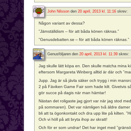
John Nilsson
den
20 april, 2013 kl. 11:16
skrev:
Någon variant av dessa?
”Jämställdism – för att båda könen räknas.”
”Genusdebatten.se – för att båda könen räknas.”
Genusföljaren
den
20 april, 2013 kl. 11:39
skrev:
Jag skulle lätt köpa en. Den skulle matcha mina ki
eftersom Margareta Winberg alltid är där och ”ma
Jupp. Jag är så jävla säker och trygg i min mansrol
2 på Fäviken Game Fair som hade kilt. Givetvis så
gör succe på dagis när man hämtar!
Nästan det roligaste jag gjort var när jag stod me
på sommaren). Det var nämligen två äldre damer s
bli att ta ögonkontakt och dra upp lite på kilten. 
Och vi höll på att bryta ihop av skratt!
Och för er som undrar! Det har inget med ”gränsöv