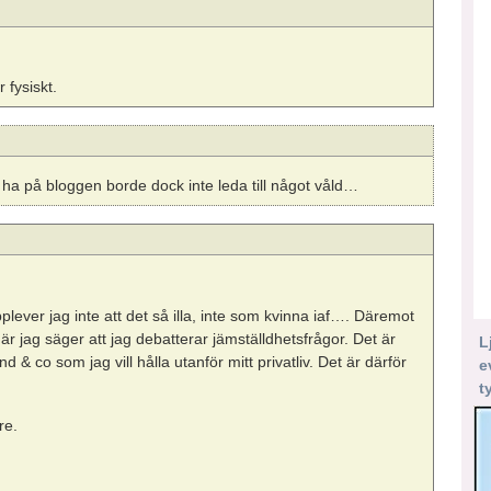
 fysiskt.
 ha på bloggen borde dock inte leda till något våld…
lever jag inte att det så illa, inte som kvinna iaf…. Däremot
 när jag säger att jag debatterar jämställdhetsfrågor. Det är
L
d & co som jag vill hålla utanför mitt privatliv. Det är därför
e
t
re.