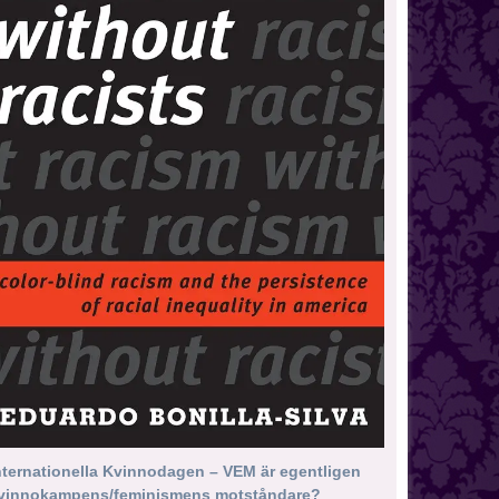
nternationella Kvinnodagen – VEM är egentligen
vinnokampens/feminismens motståndare?