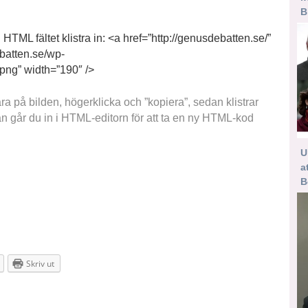
B
HTML fältet klistra in: <a href=”http://genusdebatten.se/”
ebatten.se/wp-
png” width=”190″ />
 på bilden, högerklicka och ”kopiera”, sedan klistrar
dan går du in i HTML-editorn för att ta en ny HTML-kod
U
a
B
Skriv ut