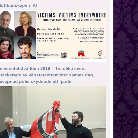
luffkunskapen IAT
niversitetstvärlden 2018 – Tre olika event
ttackerade av vänsterextremister samma dag,
eväpnad polis skyddade ett fjärde