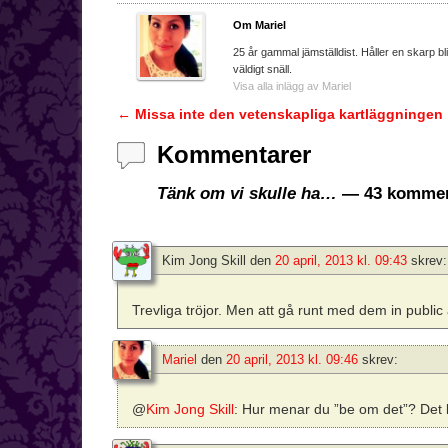
Om Mariel
25 år gammal jämställdist. Håller en skarp bl
väldigt snäll.
Visa alla inlägg av Mariel
←
Missa inte den vetenskapliga kartläggningen
Inläggsnavigering
Kommentarer
Tänk om vi skulle ha…
— 43 kommen
Kim Jong Skill
den
20 april, 2013 kl. 09:43
skrev:
Trevliga tröjor. Men att gå runt med dem in public 
Mariel
den
20 april, 2013 kl. 09:46
skrev:
@
Kim Jong Skill
: Hur menar du ”be om det”? Det k