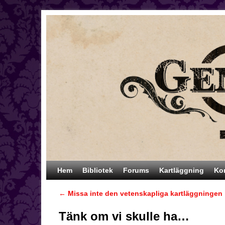
Hoppa till huvudinnehåll
Hoppa till sekundärt innehåll
Hem
Bibliotek
Forums
Kartläggning
Ko
←
Missa inte den vetenskapliga kartläggningen
Inläggsnavigering
Tänk om vi skulle ha…