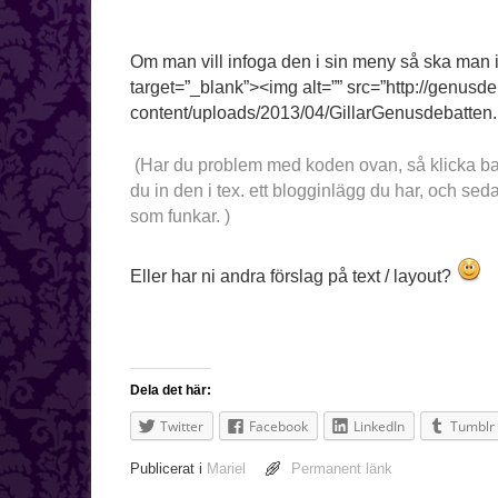
Om man vill infoga den i sin meny så ska man i 
target=”_blank”><img alt=”” src=”http://genusd
content/uploads/2013/04/GillarGenusdebatten.
(Har du problem med koden ovan, så klicka bara
du in den i tex. ett blogginlägg du har, och se
som funkar. )
Eller har ni andra förslag på text / layout?
Dela det här:
Twitter
Facebook
LinkedIn
Tumblr
Publicerat i
Mariel
Permanent länk