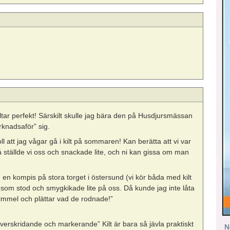
ltar perfekt! Särskilt skulle jag bära den på Husdjursmässan
rknadsaför” sig.
l att jag vågar gå i kilt på sommaren! Kan berätta att vi var
 ställde vi oss och snackade lite, och ni kan gissa om man
d en kompis på stora torget i östersund (vi kör båda med kilt
om stod och smygkikade lite på oss. Då kunde jag inte låta
”Himmel och plättar vad de rodnade!”
erskridande och markerande” Kilt är bara så jävla praktiskt
N