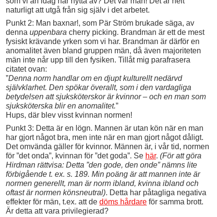
som vi än idag har nytta av? Det var män! Det är helt
naturligt att utgå från sig själv i det arbetet.
Punkt 2: Man baxnar!, som Pär Ström brukade säga, av
denna
uppenbara
cherry picking. Brandman är ett de mest
fysiskt krävande yrken som vi har. Brandman är därför en
anomalitet även bland gruppen män, då även majoriteten
män inte når upp till den fysiken. Tillåt mig parafrasera
citatet ovan:
”
Denna norm handlar om en djupt kulturellt nedärvd
självklarhet. Den spökar överallt, som i den vardagliga
betydelsen att sjuksköterskor är kvinnor – och en man som
sjuksköterska blir en anomalitet.
”
Hups, där blev visst kvinnan normen!
Punkt 3: Detta är en lögn. Mannen är utan kön när en man
har gjort något bra, men inte när en man gjort något dåligt.
Det omvända gäller för kvinnor. Männen är, i vår tid, normen
för ”det onda”, kvinnan för ”det goda”. Se
här
.
(För att göra
Hirdman rättvisa: Detta ”den gode, den onde” nämns lite
förbigående t. ex. s. 189. Min poäng är att mannen inte är
normen generellt, man är norm ibland, kvinna ibland och
oftast är normen könsneutral)
. Detta har påtagliga negativa
effekter för män, t.ex. att de
döms hårdare
för samma brott.
Är detta att vara privilegierad?