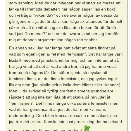
som sanning. Med de här inläggen har vi snart en massa att
länka till i framtida debatter: när någon säger ”läs en bok!”
och vi frågar ”vilken då?” och de svarar någon av dessa du
går igenom… ja det är då vi kan fråga skrattandes ”är du helt
säker på att du vill att jag ska läsa den boken för att förstå
vad just Du menar?” och om de svarar ja så ser jag framför
mig att dennes argument kan sågas rätt snabbt.
En annan sak. Jag har länge haft svårt att sätta fingret på
vad som egentligen är fel med ”feminism”. Det har länge varit
likställt med med jämställdhet för mig, och om inte annat så
har jag vetat att det är vad andra tror, så jag har inte velat
trampa på någons tår. Det stör mig inte så mycket att
feminism finns, att det finns feminister, och jag tycker inget
illa om dem (jag skulle aldrig kalla dem idioter eller liknande).
Men… du skriver så tydligt om feminismens grundpelare
(åsikter) att jag inte kan låta bli att skaka på huvudet åt
”feminismen”. Det finns många olika sorters feminister men
vad de har gemensamt är just det här med kvinnans
underordning. Den biten krossar du sakta men säkert, och
jag tror det är bra. Kanske inte just precis idag denna sekund
men vi kommer få användning för dem!