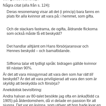
Några citat (alla från s. 124):
Deras resonemang visar att det (i princip) bara fanns en
plats för
alla
kvinnor att vara på: i hemmet, som gifta.
Och de stackars fastrarna, de ogifta, åldrande flickorna
som också måste få ett beskydd?
Det handlar alltjämt om Hans försörjaransvar och
Hennes beskydd – och barnafödande.
Siffrorna talar ett tydligt språk: bidragen gällde kvinnor
till nästan 90%.
Är det att vara missgynnad att vara den som
har rätt till
beskydd? Är det att vara priviligierad att vara den som är
skyldig
att beskydda och försörja?
Anekdotisk bevisföring:
Andra halvan av 80-talet besökte jag ofta en änka(född ca
1905) på ålderdomshem, då vi delade en passion för att
sjunga. Det var en kvinna, som utöver att hon hade kvar en