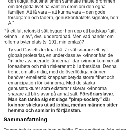
den tidiga industrialismen samhälle måste drömmen
om det goda livet ha varit en dröm om den egna
familjen. Att få vara – att kunna vara – den gode
försörjaren och fadern, genuskontraktets signator, herr
A.”
På ett fult retoriskt sätt bygger hon upp ett budskap ”gift
kvinna = slav”, dvs. underordnad. Men vad händer om
rollerna byter plats (s. 191, min emfas)?
Ty vad Castells tecknar här är väl snarare ett nytt
globalt proletariat, en underklass av kvinnor från de
”mindre avancerade länderna”, där kvinnor kommer att
lönearbeta och män riskerar att bli arbetslösa. Denna
trend, om alls riktig, med de överflödiga männen
behöver emellertid knappast betyda större frihet och
emancipation för kvinnorna. Med de starka
genusstrukturer som existerar riskerar kvinnorna
snarare att bli slavar på annat sätt.
Försörjarslavar.
Man kan tänka sig ett slags ”pimp-society” där
kvinnor skickas ut att jobba, medan männen sitter
hemma och samlar in förtjänsten.
Sammanfattning