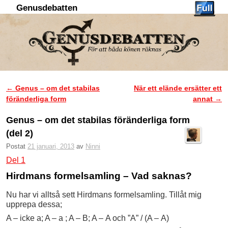
Genusdebatten
Hoppa till huvudinnehåll
Hoppa till sekundärt innehåll
←
Genus – om det stabilas
När ett elände ersätter ett
Inläggsnavigering
föränderliga form
annat
→
Genus – om det stabilas föränderliga form
(del 2)
Postat
21 januari, 2013
av
Ninni
Del 1
Hirdmans formelsamling – Vad saknas?
Nu har vi alltså sett Hirdmans formelsamling. Tillåt mig
upprepa dessa;
A – icke a; A – a ; A – B; A – A och ”A” / (A – A)