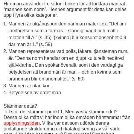
Hirdman använder tre sidor i boken för att förklara mantrat
”mannen som norm”. Hennes argument för detta kan delas
upp i fyra olika kategorier.
Mannen är utgångspunkten när man mäter t.ex. ”Det är i
jämförelsen som a formas – ständigt vägd och mätt i
relation till A.” (s. 35) ”[kvinna] blir konsumtionsenhet 0,9
där man är 1.” (s. 59)
Mannen representerar vad polis, läkare, tjänsteman m.m.
är
. ”Denna norm handlar om en djupt kulturellt nedärvd
självklarhet. Den spökar överallt, som i den vardagliga
betydelsen att brandmän är män – och en kvinna som
brandman blir en anomalitet.” (s. 60)
Mannen är utan kön.
Betydelsen av ordet man.
Stämmer detta?
Till stor del stämmer punkt 1. Men
varför
stämmer det?
Dessa olika mått vi har inom olika områden härstammar från
upplysningstiden
. Vilka var det som utförde denna
omfattande strukturering och katalogisering av vår värld