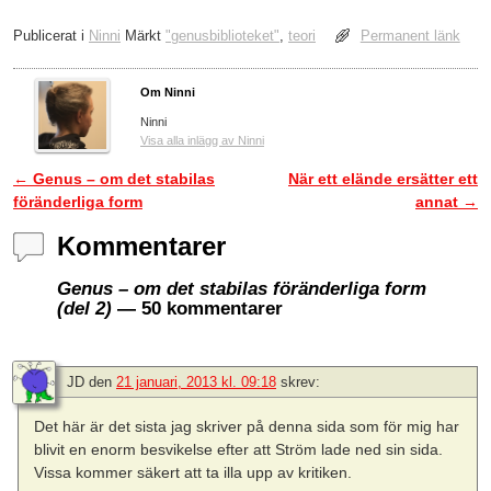
Publicerat i
Ninni
Märkt
"genusbiblioteket"
,
teori
Permanent länk
Om Ninni
Ninni
Visa alla inlägg av Ninni
←
Genus – om det stabilas
När ett elände ersätter ett
Inläggsnavigering
föränderliga form
annat
→
Kommentarer
Genus – om det stabilas föränderliga form
(del 2)
— 50 kommentarer
JD
den
21 januari, 2013 kl. 09:18
skrev:
Det här är det sista jag skriver på denna sida som för mig har
blivit en enorm besvikelse efter att Ström lade ned sin sida.
Vissa kommer säkert att ta illa upp av kritiken.