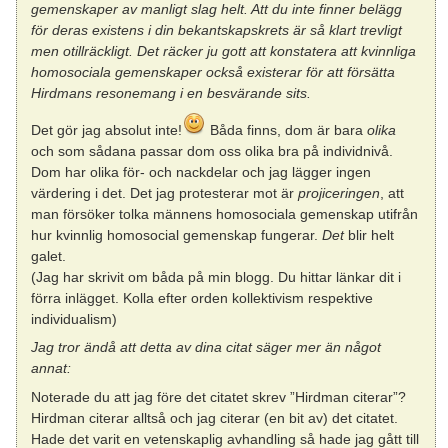
gemenskaper av manligt slag helt. Att du inte finner belägg
för deras existens i din bekantskapskrets är så klart trevligt
men otillräckligt. Det räcker ju gott att konstatera att kvinnliga
homosociala gemenskaper också existerar för att försätta
Hirdmans resonemang i en besvärande sits.
Det gör jag absolut inte!
Båda finns, dom är bara
olika
och som sådana passar dom oss olika bra på individnivå.
Dom har olika för- och nackdelar och jag lägger ingen
värdering i det. Det jag protesterar mot är
projiceringen
, att
man försöker tolka männens homosociala gemenskap utifrån
hur kvinnlig homosocial gemenskap fungerar.
Det
blir helt
galet.
(Jag har skrivit om båda på min blogg. Du hittar länkar dit i
förra inlägget. Kolla efter orden kollektivism respektive
individualism)
Jag tror ändå att detta av dina citat säger mer än något
annat:
Noterade du att jag före det citatet skrev ”Hirdman citerar”?
Hirdman citerar alltså och jag citerar (en bit av) det citatet.
Hade det varit en vetenskaplig avhandling så hade jag gått till