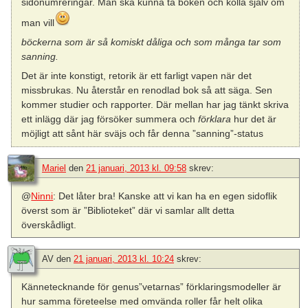
sidonumreringar. Man ska kunna ta boken och kolla själv om
man vill
böckerna som är så komiskt dåliga och som många tar som
sanning.
Det är inte konstigt, retorik är ett farligt vapen när det
missbrukas. Nu återstår en renodlad bok så att säga. Sen
kommer studier och rapporter. Där mellan har jag tänkt skriva
ett inlägg där jag försöker summera och
förklara
hur det är
möjligt att sånt här sväjs och får denna ”sanning”-status
Mariel
den
21 januari, 2013 kl. 09:58
skrev:
@
Ninni
: Det låter bra! Kanske att vi kan ha en egen sidoflik
överst som är ”Biblioteket” där vi samlar allt detta
överskådligt.
AV
den
21 januari, 2013 kl. 10:24
skrev:
Kännetecknande för genus”vetarnas” förklaringsmodeller är
hur samma företeelse med omvända roller får helt olika