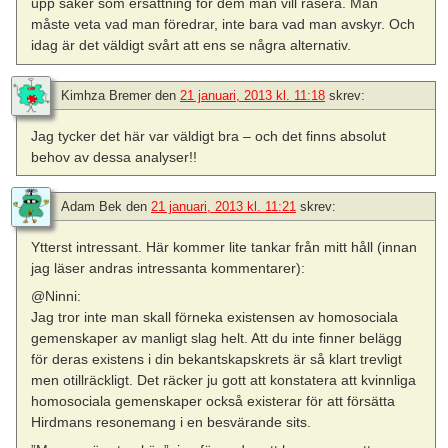
upp saker som ersättning för dem man vill rasera. Man
måste veta vad man föredrar, inte bara vad man avskyr. Och
idag är det väldigt svårt att ens se några alternativ.
Kimhza Bremer
den
21 januari, 2013 kl. 11:18
skrev:
Jag tycker det här var väldigt bra – och det finns absolut
behov av dessa analyser!!
Adam Bek
den
21 januari, 2013 kl. 11:21
skrev:
Ytterst intressant. Här kommer lite tankar från mitt håll (innan
jag läser andras intressanta kommentarer):
@Ninni:
Jag tror inte man skall förneka existensen av homosociala
gemenskaper av manligt slag helt. Att du inte finner belägg
för deras existens i din bekantskapskrets är så klart trevligt
men otillräckligt. Det räcker ju gott att konstatera att kvinnliga
homosociala gemenskaper också existerar för att försätta
Hirdmans resonemang i en besvärande sits.