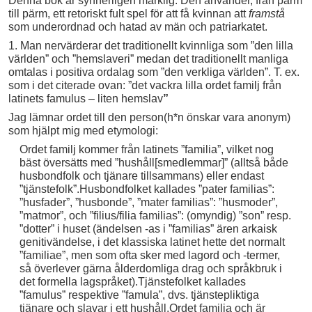
Denna bok är synnerligen märklig. Den använder, från pärm
till pärm, ett retoriskt fult spel för att få kvinnan att
framstå
som underordnad och hatad av män och patriarkatet.
1. Man nervärderar det traditionellt kvinnliga som ”den lilla
världen” och ”hemslaveri” medan det traditionellt manliga
omtalas i positiva ordalag som ”den verkliga världen”. T. ex.
som i det citerade ovan: ”det vackra lilla ordet familj från
latinets famulus – liten hemslav
”
Jag lämnar ordet till den person(h*n önskar vara anonym)
som hjälpt mig med etymologi:
Ordet familj kommer från latinets ”familia”, vilket nog
bäst översätts med ”hushåll[smedlemmar]” (alltså både
husbondfolk och tjänare tillsammans) eller endast
”tjänstefolk”.Husbondfolket kallades ”pater familias”:
”husfader”, ”husbonde”, ”mater familias”: ”husmoder”,
”matmor”, och ”filius/filia familias”: (omyndig) ”son” resp.
”dotter” i huset (ändelsen -as i ”familias” ären arkaisk
genitivändelse, i det klassiska latinet hette det normalt
”familiae”, men som ofta sker med lagord och -termer,
så överlever gärna ålderdomliga drag och språkbruk i
det formella lagspråket).Tjänstefolket kallades
”famulus” respektive ”famula”, dvs. tjänstepliktiga
tjänare och slavar i ett hushåll.Ordet familia och är