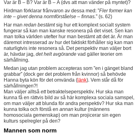
Var är B – B? Var är B – A (dvs att man vänder på myntet)?
Hirdman förklarar frånvaron av dessa med: ”
Fler former kan
inte – givet denna normförståelse – finnas.
” (s. 62)
Har man
redan bestämt
sig hur ett komplext socialt system
fungerar så kan man kanske resonera på det viset. Sen kan
man tolka världen utefter hur man bestämt att det är. Är man
däremot intresserad av hur det faktiskt förhåller sig kan man
naturligtvis inte resonera så. Det perspektiv man väljer bort
är, hävdar jag,
det helt avgörande
vad gäller teorier om
särhållning.
Medan jag utan problem accepteras som ”en i gänget bland
grabbar” (dock ger det problem från kvinnor) så behövde
Hanna byta kön för det omvända (
länk
). Vem står då för
särhållningen?!
Man väljer alltså
ett
betraktelseperspektiv. Hur ska man
kunna få en rättvis bild av så här komplexa sociala samspel,
om man väljer att blunda för andra perspektiv? Hur ska man
kunna tolka och förstå en
annan
kultur (männens
homosociala gemenskap) om man projicerar sin egen
kulturs spelregler på den?
Mannen som norm