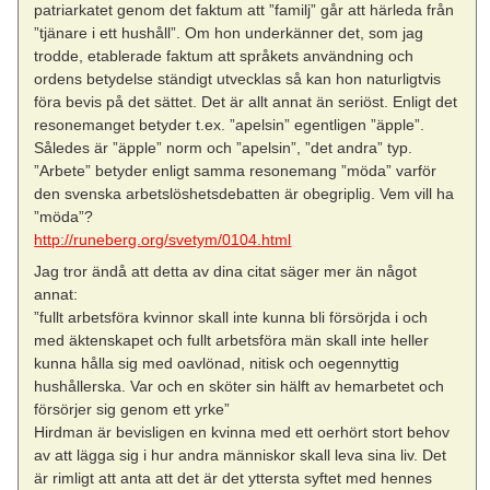
patriarkatet genom det faktum att ”familj” går att härleda från
”tjänare i ett hushåll”. Om hon underkänner det, som jag
trodde, etablerade faktum att språkets användning och
ordens betydelse ständigt utvecklas så kan hon naturligtvis
föra bevis på det sättet. Det är allt annat än seriöst. Enligt det
resonemanget betyder t.ex. ”apelsin” egentligen ”äpple”.
Således är ”äpple” norm och ”apelsin”, ”det andra” typ.
”Arbete” betyder enligt samma resonemang ”möda” varför
den svenska arbetslöshetsdebatten är obegriplig. Vem vill ha
”möda”?
http://runeberg.org/svetym/0104.html
Jag tror ändå att detta av dina citat säger mer än något
annat:
”fullt arbetsföra kvinnor skall inte kunna bli försörjda i och
med äktenskapet och fullt arbetsföra män skall inte heller
kunna hålla sig med oavlönad, nitisk och oegennyttig
hushållerska. Var och en sköter sin hälft av hemarbetet och
försörjer sig genom ett yrke”
Hirdman är bevisligen en kvinna med ett oerhört stort behov
av att lägga sig i hur andra människor skall leva sina liv. Det
är rimligt att anta att det är det yttersta syftet med hennes