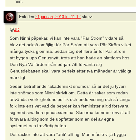
him.
Erik
den
21 januari, 2013 kl. 11:12
skrev:
@
JD
:
Som Ninni påpekar, vi kan inte vara ”Pär Ström” vidare så
blev det också omöjligt för Pär Ström att vara Pär Ström vilket
många tycks glömma. Sedan tog det flera år för Pär Ström
att bygga upp Genusnytt, trots att han hade en plattform hos
Den Nya Välfärden från början. Att förvänta sig
Genusdebatten skall vara perfekt efter två månader är väldigt
märkligt.
Sedan beträffande ”akademiskt snömos” så är det ju tyvärr
inte snömos som Ninni skrivit om. Detta är saker som redan
används i verklighetens politik och undervisning och så länge
folk inte ens vet vad de betyder kan feminister alltid försvara
sig med sina fina genusexamina. Skolorna kommer envist att
försvara allting som de uppfattar som en del av egna
systemet och trovärdigheten.
Det räcker inte att vara ”anti” allting. Man måste vilja bygga