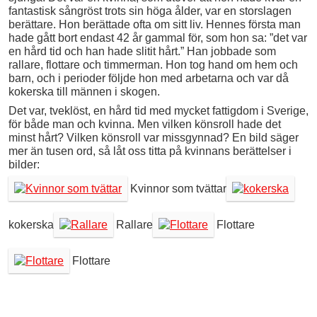
fantastisk sångröst trots sin höga ålder, var en storslagen
berättare. Hon berättade ofta om sitt liv. Hennes första man
hade gått bort endast 42 år gammal för, som hon sa: ”det var
en hård tid och han hade slitit hårt.” Han jobbade som
rallare, flottare och timmerman. Hon tog hand om hem och
barn, och i perioder följde hon med arbetarna och var då
kokerska till männen i skogen.
Det var, tveklöst, en hård tid med mycket fattigdom i Sverige,
för både man och kvinna. Men vilken könsroll hade det
minst hårt? Vilken könsroll var missgynnad? En bild säger
mer än tusen ord, så låt oss titta på kvinnans berättelser i
bilder:
Kvinnor som tvättar
kokerska
Rallare
Flottare
Flottare