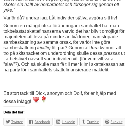
sköter sin hälft av hemarbetet och försörjer sig genom ett
yrke.”
Varför då? undrar jag. Låt individer själva avgöra sitt liv!
Genom en mängd olika förändringar i samhället har man
tokbelastat skattefinanserna varvid det har blivit omöjligt för
majoriteten att leva på mindre än två löner, man slopade
sambeskattning av samma orsak, för varför inte göra
sambeskattning
frivillig
för par? Genom att
lura
kvinnor att
tro på skitsnacket om underordning skulle dessa
pressas
ut
i arbetslivet oavsett vad individen vill (för vem vill vara
”slav”?). Och så skulle man få till mer klirr i skattekassan att
ha party för i samhällets skattefinansierade maktelit.
Ett stort tack till Dick, anonym och Dolf, för er hjälp med
dessa inlägg!
Dela det här:
Twitter
Facebook
LinkedIn
Tumblr
Skriv ut