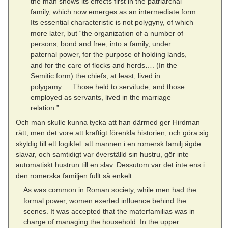
the man shows its effects first in the patriarchal
family, which now emerges as an intermediate form.
Its essential characteristic is not polygyny, of which
more later, but “the organization of a number of
persons, bond and free, into a family, under
paternal power, for the purpose of holding lands,
and for the care of flocks and herds…. (In the
Semitic form) the chiefs, at least, lived in
polygamy…. Those held to servitude, and those
employed as servants, lived in the marriage
relation.”
Och man skulle kunna tycka att han därmed ger Hirdman
rätt, men det vore att kraftigt förenkla historien, och göra sig
skyldig till ett logikfel: att mannen i en romersk familj ägde
slavar, och samtidigt var överställd sin hustru, gör inte
automatiskt hustrun till en slav. Dessutom var det inte ens i
den romerska familjen fullt så enkelt:
As was common in Roman society, while men had the
formal power, women exerted influence behind the
scenes. It was accepted that the materfamilias was in
charge of managing the household. In the upper