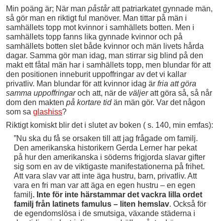
Min poäng är; När man
påstår
att patriarkatet gynnade män,
så gör man en riktigt ful manöver. Man tittar på män i
samhällets topp mot kvinnor i samhällets botten. Men i
samhällets topp fanns lika gynnade kvinnor och på
samhällets botten slet både kvinnor och män livets hårda
dagar. Samma gör man idag, man stirrar sig blind på den
makt ett fåtal män har i samhällets topp, men blundar för att
den positionen inneburit uppoffringar av det vi kallar
privatliv. Man blundar för att kvinnor idag är
fria att göra
samma uppoffringar
och att, när de
väljer
att göra så, så når
dom den makten
på kortare tid
än män gör. Var det någon
som sa
glashiss
?
Riktigt komiskt blir det i slutet av boken ( s. 140, min emfas):
”Nu ska du få se orsaken till att jag frågade om familj.
Den amerikanska historikern Gerda Lerner har pekat
på hur den amerikanska i söderns frigjorda slavar gifter
sig som en av de viktigaste manifestationerna på frihet.
Att vara slav var att inte äga hustru, barn, privatliv. Att
vara en fri man var att äga en egen hustru – en egen
familj
. Inte för inte härstammar det vackra lilla ordet
familj från latinets famulus – liten hemslav
. Också för
de egendomslösa i de smutsiga, växande städerna i