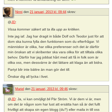
Ninni
den
21 januari, 2013 kl. 09:44
skrev:
@
JD
:
Vissa kommer säkert att ta illa upp av kritiken.
Inte jag iaf. Jag har dragit in både Dolf och Teodor just för att
dom ska kunna fylla den funktionen som du efterfrågar. Vi
människor är olika, har olika preferenser och det är därför
min önskan att vi skribenter ska vara olika för att tilltala olika
behov. Därför har jag jobbat hårt med att få in folk som är
olika oss, men dessvärre är det lättare att klaga än att bidra.
Partyt blir inte bättre än man gör det till.
Önskar dig all lycka i livet.
Mariel
den
21 januari, 2013 kl. 09:46
skrev:
@
JD
: Ja, vi kan omöjligt
bli
Pär Ström. Vi är dem vi är, men
om det är någon som har lust att ersätta han så är det fullt
frivilligt att skapa sin egen blogg (du?) eller maila in till oss