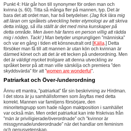
Punkt 4: Här går hon till synonymer för orden man och
kvinna (s. 60). Titta så många fler på mannen, typ. Det är
bara det att ordet man, har
två
betydelser.
(Jag fick lära mig
att läran om språkets utveckling heter etymologi av att skriva
detta inlägg, så illa ställt är det med mina kunskaper på
detta område. Men även här fanns en person villig att rädda
mig i nöden. Tack! )
Man betyder ursprungligen ”människa”
och var en gång i tiden ett könsneutralt ord [
Källa
.] Detta
försöker man få till att mannen är utan kön och kvinnan är
därmed könet och att det är ett tecken på underordning. Men
det är
väldigt mycket troligare
att denna utveckling av
språket beror på att man ville särskilja och premiera ”den
skyddsvärda” för att ”
women are wonderful
”.
Patriarkat och Över-/underordning
Ännu ett mantra, ”patriarkat” får sin beskrivning av Hirdman.
I det stora är ju samhällsformen som åsyftas med detta
korrekt. Mannen var familjens försörjare, den
minoritetsgrupp som hade någon maktposition i samhället
var också män. Men ordet patriarkat kan inte friskrivas från
”män är priviligierade/överordnade” och ”kvinnor är
missgynnade/underordnade” när det handlar om feminism
och genusvetenskap.