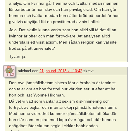
analys. Om kvinnor går hemma och tvättar medan mannen
lönearbetar är hon slav och han privilegierad. Om han går
hemma och tvättar medan hon sätter bröd på bordet är hon
givetvis utnyttjad likt en prostituerad av sin hallick.
Jojo. Det skulle kunna verka som hon alltid vill få det till att
kvinnor är offer och män förtryckare. Att analysen alltid
underställs ett visst axiom. Men sådan religion kan väl inte
frodas på ett universitet?
Tyvärr ja.
michael
den
21 januari, 2013 kl. 10:42
skrev:
Den nya jämställdhetsministern Maria Arnholm är feminist
och talar om att hon förstod hur världen ser ut efter att ha
hört och läst Yvonne Hirdman.
Då vet vi vad som väntar att sexism diskriminering och
förtryck av pojkar och män är okej i jämställdhetens namn.
Med henne vid rodret kommer ojämställdheten att öka där
hon står som en pirat med lapp över ögat och där hennes
enögdhet låter skutan segla i cirklar babblandes