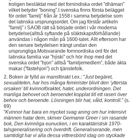
troligen besläktat med det fornindiska ordet ”dhāman”
vilket betyder ”boning”.I svenska finns första belägget
för ordet ”familj” från år 1558 i samma betydelse som
det latinska ursprungsordet. Om jag förstår artikeln
”familj” i SAOB rätt så började ordet i vår moderna
betydelse(alltså syftande på släktskapsförhållande)
användas i någon mån på 1600-talet. Allt eftersom har
den senare betydelsen trängt undan den
ursprungliga.Motsvarande fornnordiska ord för det
latinska familia var ”hýski” och hör ihop med det
svenska ordet ”hjon” alltså ”familjemedlem”, både äkta
makar (”fästehjon”) och tjänstefolk.
2. Boken är fylld av mansförakt t.ex.: ”
Just begäret,
sexualiteten, har hos många feminister blivit den ’yttersta
orsaken’ till kvinnoföraktet, hatet, underordningen. Det
manliga behovet och beroendet kopplat till ett raseri över
behov och beroende. Lösningen blir hat, våld, kontroll.
” (s.
69)
”
Kvinnor har bara en mycket svag aning om hur intensivt
männen hatar dem, skriver Germanie Greer i sin rasande
bok, Den kvinnliga eunucken, i en karaktäristisk 1970-
talsgeneralisering och överdrift. Generaliserande, men
samtidigt har vi alla dessa vittnesbörd idag om styckade