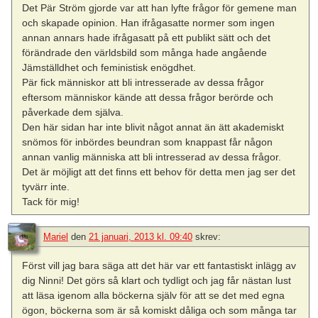
Det Pär Ström gjorde var att han lyfte frågor för gemene man
och skapade opinion. Han ifrågasatte normer som ingen
annan annars hade ifrågasatt på ett publikt sätt och det
förändrade den världsbild som många hade angående
Jämställdhet och feministisk enögdhet.
Pär fick människor att bli intresserade av dessa frågor
eftersom människor kände att dessa frågor berörde och
påverkade dem själva.
Den här sidan har inte blivit något annat än ätt akademiskt
snömos för inbördes beundran som knappast får någon
annan vanlig människa att bli intresserad av dessa frågor.
Det är möjligt att det finns ett behov för detta men jag ser det
tyvärr inte.
Tack för mig!
Mariel
den
21 januari, 2013 kl. 09:40
skrev:
Först vill jag bara säga att det här var ett fantastiskt inlägg av
dig Ninni! Det görs så klart och tydligt och jag får nästan lust
att läsa igenom alla böckerna själv för att se det med egna
ögon, böckerna som är så komiskt dåliga och som många tar