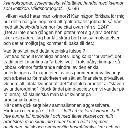
kvinnokroppar, systematiska våldtäkter, handel med kvinnor
som kött/kön, våldspornografi
.” (s. 68)
I vilken värld hatar män kvinnor?! Kan någon förklara för mig
hur detta hat går ihop med att ”patriarkatet” jobbade så hårt
med att
beskydda
kvinnor (se citat ovan från s. 124)?
(Det är inte enda gången hon pratar mot sig själv, det här
sker
hela tiden
. Jag har fått skära bort massa motsägelser
och det är möjligt jag kommer tillbaka till det.)
Vad är syftet med detta retoriska fulspel?
Det traditionellt kvinnliga är det vi idag kallar ”privatliv”, det
traditionellt manliga är ”arbetslivet”. Trots påtryckningar så
jobbar kvinnor fortfarande mindre, av den enkla
anledningen att majoriteten av oss prioriterar privatliv högst
och arbetet är för majoriteten ett sätt att finansiera privatlivet.
Genom att intala kvinnor att det ”obetalda arbetet” är ”slaveri
av underordning” (dock är det pimp-society om vi vänder på
rollerna), så skulle/ska man få ut kvinnor på
arbetsmarknaden.
När detta gick segt blev samhällstonen aggressivare,
Hirdman citerar på s. 163:
”… fullt arbetsföra kvinnor skall
inte kunna bli försörjda i och med äktenskapet och fullt
arbetsföra män skall inte heller kunna hålla sig med
oavlönad, nitisk och oegennyttig hushållerska. Var och en