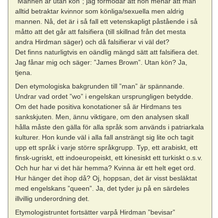
”Mannen är utan kön”; jag förmodar att hon menar att man
alltid betraktar kvinnor som könliga/sexuella men aldrig
mannen. Nå, det är i så fall ett vetenskapligt påstående i så
måtto att det går att falsifiera (till skillnad från det mesta
andra Hirdman säger) och då falsifierar vi väl det?
Det finns naturligtvis en oändlig mängd sätt att falsifiera det.
Jag fånar mig och säger: ”James Brown”. Utan kön? Ja,
tjena.
Den etymologiska bakgrunden till ”man” är spännande.
Undrar vad ordet ”wo” i engelskan ursprungligen betydde.
Om det hade positiva konotationer så är Hirdmans tes
sankskjuten. Men, ännu viktigare, om den analysen skall
hålla måste den gälla för alla språk som används i patriarkala
kulturer. Hon kunde väl i alla fall ansträngt sig lite och tagit
upp ett språk i varje större språkgrupp. Typ, ett arabiskt, ett
finsk-ugriskt, ett indoeuropeiskt, ett kinesiskt ett turkiskt o.s.v.
Och hur har vi det här hemma? Kvinna är ett helt eget ord.
Hur hänger det ihop då? Oj, hoppsan, det är visst besläktat
med engelskans ”queen”. Ja, det tyder ju på en särdeles
illvillig underordning det.
Etymologistruntet fortsätter varpå Hirdman ”bevisar”