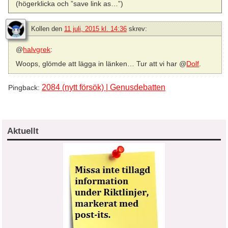
(högerklicka och ”save link as…”)
Kollen
den
11 juli, 2015 kl. 14:36
skrev:
@
halvgrek
:
Woops, glömde att lägga in länken… Tur att vi har @
Dolf
.
2084 (nytt försök) | Genusdebatten
Pingback:
Aktuellt