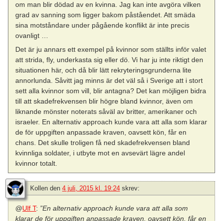
om man blir dödad av en kvinna. Jag kan inte avgöra vilken
grad av sanning som ligger bakom påståendet. Att smäda
sina motståndare under pågående konflikt är inte precis
ovanligt …
Det är ju annars ett exempel på kvinnor som ställts inför valet
att strida, fly, underkasta sig eller dö. Vi har ju inte riktigt den
situationen här, och då blir lätt rekryteringsgrunderna lite
annorlunda. Såvitt jag minns är det väl så i Sverige att i stort
sett alla kvinnor som vill, blir antagna? Det kan möjligen bidra
till att skadefrekvensen blir högre bland kvinnor, även om
liknande mönster noterats såväl av britter, amerikaner och
israeler. En alternativ approach kunde vara att alla som klarar
de för uppgiften anpassade kraven, oavsett kön, får en
chans. Det skulle troligen få ned skadefrekvensen bland
kvinnliga soldater, i utbyte mot en avsevärt lägre andel
kvinnor totalt.
Kollen
den
4 juli, 2015 kl. 19:24
skrev:
@
Ulf T
:
”En alternativ approach kunde vara att alla som
klarar de för uppgiften anpassade kraven, oavsett kön, får en