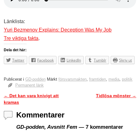
Länklista:
Yuri Bezmenov Explains: Deception Was My Job
Tre
viktiga
fakta
.
Dela det här:
Twitter
Facebook
LinkedIn
Tumblr
Skriv ut
Publicerat i
GD-podden
Märkt
försvarsmakten
,
framtiden
,
media
,
politik
Permanent länk
←
Det kan vara knivigt att
Tidlösa mönster
→
Inläggsnavigering
kramas
Kommentarer
GD-podden, Avsnitt Fem
— 7 kommentarer