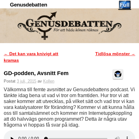
Genusdebatten
Hoppa till huvudinnehåll
Hoppa till sekundärt innehåll
←
Det kan vara knivigt att
Tidlösa mönster
→
Inläggsnavigering
kramas
GD-podden, Avsnitt Fem
Postat
3 juli, 2015
av
Kollen
Välkomna till femte avsnittet av Genusdebattens podcast. Vi
tänkte idag bena ut vad vi tror om framtiden. Hur tror vi att
saker kommer att utvecklas, på vilket sätt och vad tror vi kan
vara katalysatorer för förändring? Kommer vi att kunna hålla
oss till samtalsämnet och kommer min Internetuppkoppling
att dö halvvägs genom programmet? Detta är några utav
frågorna vi hoppas få svar på idag.