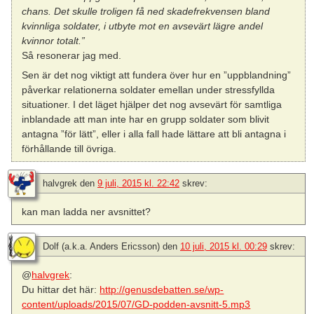
chans. Det skulle troligen få ned skadefrekvensen bland
kvinnliga soldater, i utbyte mot en avsevärt lägre andel
kvinnor totalt.”
Så resonerar jag med.
Sen är det nog viktigt att fundera över hur en ”uppblandning”
påverkar relationerna soldater emellan under stressfyllda
situationer. I det läget hjälper det nog avsevärt för samtliga
inblandade att man inte har en grupp soldater som blivit
antagna ”för lätt”, eller i alla fall hade lättare att bli antagna i
förhållande till övriga.
halvgrek
den
9 juli, 2015 kl. 22:42
skrev:
kan man ladda ner avsnittet?
Dolf (a.k.a. Anders Ericsson)
den
10 juli, 2015 kl. 00:29
skrev:
@
halvgrek
:
Du hittar det här:
http://genusdebatten.se/wp-
content/uploads/2015/07/GD-podden-avsnitt-5.mp3