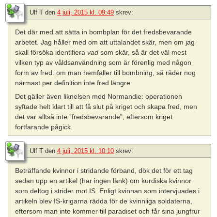
Ulf T
den
4 juli, 2015 kl. 09:49
skrev:
Det där med att sätta in bombplan för det fredsbevarande
arbetet. Jag håller med om att uttalandet skär, men om jag
skall försöka identifiera
vad
som skär, så är det väl mest
vilken typ av våldsanvändning som är förenlig med någon
form av fred: om man hemfaller till bombning, så råder nog
närmast per definition inte fred längre.
Det gäller även liknelsen med Normandie: operationen
syftade helt klart till att få slut på kriget och skapa fred, men
det var alltså inte ”fredsbevarande”, eftersom kriget
fortfarande pågick.
Ulf T
den
4 juli, 2015 kl. 10:10
skrev:
Beträffande kvinnor i stridande förband, dök det för ett tag
sedan upp en artikel (har ingen länk) om kurdiska kvinnor
som deltog i strider mot IS. Enligt kvinnan som intervjuades i
artikeln blev IS-krigarna rädda för de kvinnliga soldaterna,
eftersom man inte kommer till paradiset och får sina jungfrur