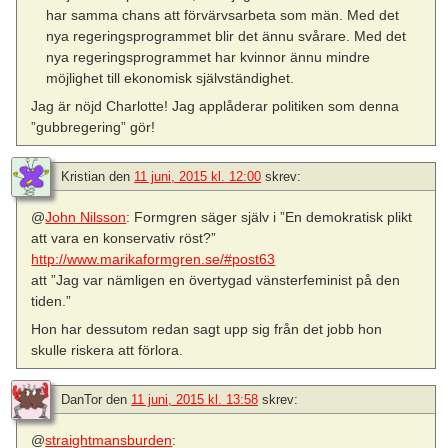
har samma chans att förvärvsarbeta som män. Med det
nya regeringsprogrammet blir det ännu svårare. Med det
nya regeringsprogrammet har kvinnor ännu mindre
möjlighet till ekonomisk självständighet.
Jag är nöjd Charlotte! Jag applåderar politiken som denna
”gubbregering” gör!
Kristian
den
11 juni, 2015 kl. 12:00
skrev:
@
John Nilsson
: Formgren säger själv i ”En demokratisk plikt
att vara en konservativ röst?”
http://www.marikaformgren.se/#post63
att ”Jag var nämligen en övertygad vänsterfeminist på den
tiden.”
Hon har dessutom redan sagt upp sig från det jobb hon
skulle riskera att förlora.
DanTor
den
11 juni, 2015 kl. 13:58
skrev:
@
straightmansburden
: