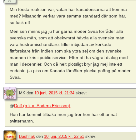
Min första reaktion var, vafan har kanadensarna att komma
med? Misandrin verkar vara samma standard där som här,
so fuck off.
Men sen minns jag ju hur gärna moder Svea förråder alla
svenska män, som att obekymrat hävda alla svenska män
vara hustrumisshandlare. Eller inbjudan av korkade
fittforskare från Indien som ska yttra sej om den svenske
mannen i kris i public service. Efter att ha vägrat dialog med
män i decennier. Och då helt plötsligt bryr jag mej inte ett
endaste j-a piss om Kanada försöker plocka poäng på moder
Svea.
MK
den
10 juni, 2015 kl. 21:34
skrev:
@
Dolf (a.k.a. Anders Ericsson)
:
Hon har kommit tillbaka men jag tror hon har ett annat
twitternamn.
Bashflak
den
10 juni, 2015 kl. 22:51
skrev: