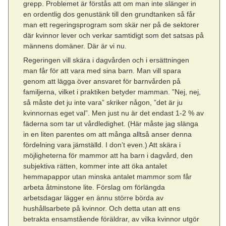
grepp. Problemet är förstås att om man inte slänger in
en ordentlig dos genustänk till den grundtanken så får
man ett regeringsprogram som skär ner på de sektorer
där kvinnor lever och verkar samtidigt som det satsas på
männens domäner. Där är vi nu.
Regeringen vill skära i dagvården och i ersättningen
man får för att vara med sina barn. Man vill spara
genom att lägga över ansvaret för barnvården på
familjerna, vilket i praktiken betyder mamman. ”Nej, nej,
så måste det ju inte vara” skriker någon, ”det är ju
kvinnornas eget val”. Men just nu är det endast 1-2 % av
fäderna som tar ut vårdledighet. (Här måste jag slänga
in en liten parentes om att många alltså anser denna
fördelning vara jämställd. I don’t even.) Att skära i
möjligheterna för mammor att ha barn i dagvård, den
subjektiva rätten, kommer inte att öka antalet
hemmapappor utan minska antalet mammor som får
arbeta åtminstone lite. Förslag om förlängda
arbetsdagar lägger en ännu större börda av
hushållsarbete på kvinnor. Och detta utan att ens
betrakta ensamstående föräldrar, av vilka kvinnor utgör