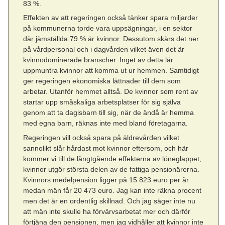
83 %.
Effekten av att regeringen också tänker spara miljarder
på kommunerna torde vara uppsägningar, i en sektor
där jämställda 79 % är kvinnor. Dessutom skärs det ner
på vårdpersonal och i dagvården vilket även det är
kvinnodominerade branscher. Inget av detta lär
uppmuntra kvinnor att komma ut ur hemmen. Samtidigt
ger regeringen ekonomiska lättnader till dem som
arbetar. Utanför hemmet alltså. De kvinnor som rent av
startar upp småskaliga arbetsplatser för sig själva
genom att ta dagisbarn till sig, när de ändå är hemma
med egna barn, räknas inte med bland företagarna.
Regeringen vill också spara på äldrevården vilket
sannolikt slår hårdast mot kvinnor eftersom, och här
kommer vi till de långtgående effekterna av löneglappet,
kvinnor utgör största delen av de fattiga pensionärerna.
Kvinnors medelpension ligger på 15 823 euro per år
medan män får 20 473 euro. Jag kan inte räkna procent
men det är en ordentlig skillnad. Och jag säger inte nu
att män inte skulle ha förvärvsarbetat mer och därför
förtjäna den pensionen, men jag vidhåller att kvinnor inte