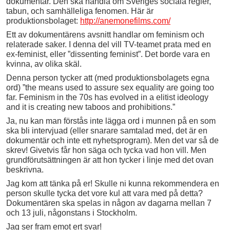
dokumentär. Den ska handla om Sveriges sociala regler,
tabun, och samhälleliga fenomen. Här är
produktionsbolaget:
http://anemonefilms.com/
Ett av dokumentärens avsnitt handlar om feminism och
relaterade saker. I denna del vill TV-teamet prata med en
ex-feminist, eller ”dissenting feminist”. Det borde vara en
kvinna, av olika skäl.
Denna person tycker att (med produktionsbolagets egna
ord) ”the means used to assure sex equality are going too
far. Feminism in the 70s has evolved in a elitist ideology
and it is creating new taboos and prohibitions.”
Ja, nu kan man förstås inte lägga ord i munnen på en som
ska bli intervjuad (eller snarare samtalad med, det är en
dokumentär och inte ett nyhetsprogram). Men det var så de
skrev! Givetvis får hon säga och tycka vad hon vill. Men
grundförutsättningen är att hon tycker i linje med det ovan
beskrivna.
Jag kom att tänka på er! Skulle ni kunna rekommendera en
person skulle tycka det vore kul att vara med på detta?
Dokumentären ska spelas in någon av dagarna mellan 7
och 13 juli, någonstans i Stockholm.
Jag ser fram emot ert svar!