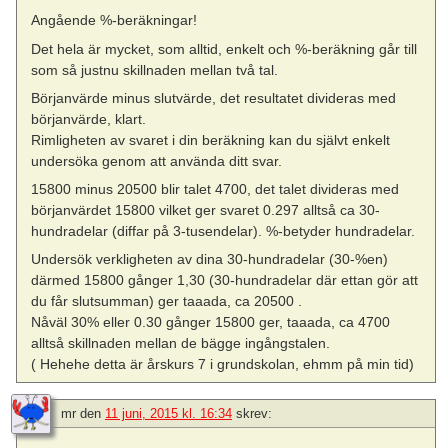
Angående %-beräkningar!
Det hela är mycket, som alltid, enkelt och %-beräkning går till
som så justnu skillnaden mellan två tal.
Börjanvärde minus slutvärde, det resultatet divideras med
börjanvärde, klart.
Rimligheten av svaret i din beräkning kan du självt enkelt
undersöka genom att använda ditt svar.
15800 minus 20500 blir talet 4700, det talet divideras med
börjanvärdet 15800 vilket ger svaret 0.297 alltså ca 30-
hundradelar (diffar på 3-tusendelar). %-betyder hundradelar.
Undersök verkligheten av dina 30-hundradelar (30-%en)
därmed 15800 gånger 1,30 (30-hundradelar där ettan gör att
du får slutsumman) ger taaada, ca 20500 .
Nåväl 30% eller 0.30 gånger 15800 ger, taaada, ca 4700
alltså skillnaden mellan de bägge ingångstalen.
( Hehehe detta är årskurs 7 i grundskolan, ehmm på min tid)
mr
den
11 juni, 2015 kl. 16:34
skrev: