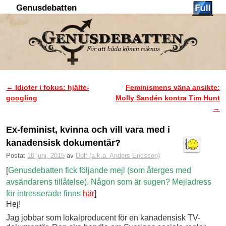
Genusdebatten
Hoppa till huvudinnehåll
Hoppa till sekundärt innehåll
←
Idioter i fokus: hjälte-
Feminismens väna ansikte:
Inläggsnavigering
googling
Molly Sandén kontra Tim Hunt
→
Ex-feminist, kvinna och vill vara med i
kanadensisk dokumentär?
Postat
10 juni, 2015
av
Dolf (a.k.a. Anders Ericsson)
[
Genusdebatten fick följande mejl (som återges med
avsändarens tillåtelse). Någon som är sugen? Mejladress
för intresserade finns
här
]
Hej!
Jag jobbar som lokalproducent för en kanadensisk TV-