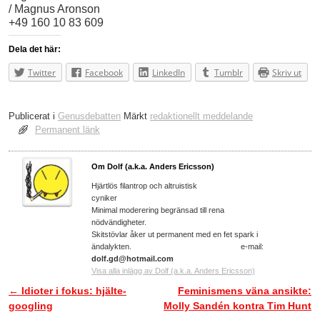
/ Magnus Aronson
+49 160 10 83 609
Dela det här:
Twitter
Facebook
LinkedIn
Tumblr
Skriv ut
Publicerat i
Genusdebatten
Märkt
redaktionellt meddelande
Permanent länk
Om Dolf (a.k.a. Anders Ericsson)
Hjärtlös filantrop och altruistisk
cyniker
Minimal moderering begränsad till rena
nödvändigheter.
Skitstövlar åker ut permanent med en fet spark i
ändalykten. e-mail:
dolf.gd@hotmail.com
Visa alla inlägg av Dolf (a.k.a. Anders Ericsson)
←
Idioter i fokus: hjälte-
Feminismens väna ansikte:
Inläggsnavigering
googling
Molly Sandén kontra Tim Hunt