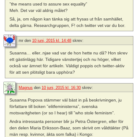
”the means used to assure sex equality”
Meh. Det var väl aldrig målet?
Så, ja, om någon kan tänka sig att frysas ut från samhället,
delta gärna. Researchgruppen, F! och twitter vet var du bor.
mr
den
10 juni, 2015 kl. 14:48
skrev:
Susanna… eller..njae vad var de hon hette nu då? Hon skrev
ett gästinlägg här. Tidigare vänstertjej och nu höger, vilket
också var ämnet för artikeln. Väldigt poppis och twitter-aktiv
för att sen plötsligt bara upphöra?
Magnus
den
10 juni, 2015 kl. 16:30
skrev:
Susanna Popova stämmer väl bäst in på beskrivningen, ju
författare till boken ”elitfeministerna”, svenska
motsvaritgheten (or so I hear) till ”who stole feminism”.
Andra intressanta personer blir ju Petra Östergren, eller för
den delen Maria Eriksson-Baaz, som skrivit om våldtäkter (På
män resp. kvinnor, äkta som falka) i Kongo: