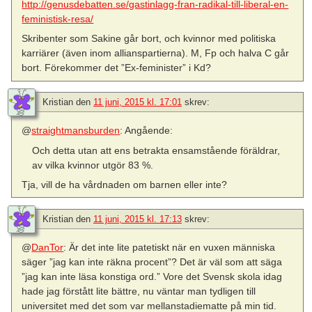
http://genusdebatten.se/gastinlagg-fran-radikal-till-liberal-en-
feministisk-resa/
Skribenter som Sakine går bort, och kvinnor med politiska
karriärer (även inom allianspartierna). M, Fp och halva C går
bort. Förekommer det ”Ex-feminister” i Kd?
Kristian
den
11 juni, 2015 kl. 17:01
skrev:
@
straightmansburden
: Angående:
Och detta utan att ens betrakta ensamstående föräldrar,
av vilka kvinnor utgör 83 %.
Tja, vill de ha vårdnaden om barnen eller inte?
Kristian
den
11 juni, 2015 kl. 17:13
skrev:
@
DanTor
: Är det inte lite patetiskt när en vuxen människa
säger ”jag kan inte räkna procent”? Det är väl som att säga
”jag kan inte läsa konstiga ord.” Vore det Svensk skola idag
hade jag förstått lite bättre, nu väntar man tydligen till
universitet med det som var mellanstadiematte på min tid.