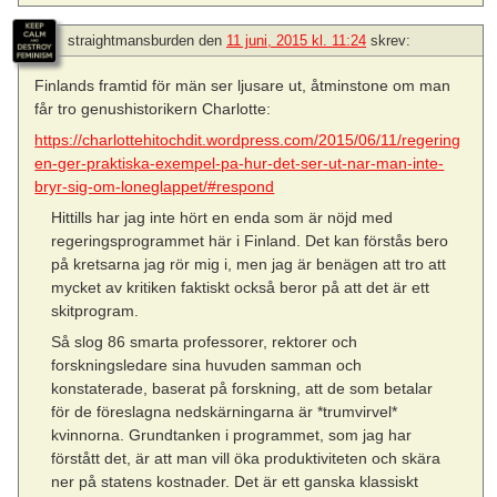
straightmansburden
den
11 juni, 2015 kl. 11:24
skrev:
Finlands framtid för män ser ljusare ut, åtminstone om man
får tro genushistorikern Charlotte:
https://charlottehitochdit.wordpress.com/2015/06/11/regering
en-ger-praktiska-exempel-pa-hur-det-ser-ut-nar-man-inte-
bryr-sig-om-loneglappet/#respond
Hittills har jag inte hört en enda som är nöjd med
regeringsprogrammet här i Finland. Det kan förstås bero
på kretsarna jag rör mig i, men jag är benägen att tro att
mycket av kritiken faktiskt också beror på att det är ett
skitprogram.
Så slog 86 smarta professorer, rektorer och
forskningsledare sina huvuden samman och
konstaterade, baserat på forskning, att de som betalar
för de föreslagna nedskärningarna är *trumvirvel*
kvinnorna. Grundtanken i programmet, som jag har
förstått det, är att man vill öka produktiviteten och skära
ner på statens kostnader. Det är ett ganska klassiskt