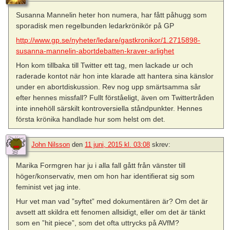
Susanna Mannelin heter hon numera, har fått påhugg som
sporadisk men regelbunden ledarkrönikör på GP
http://www.gp.se/nyheter/ledare/gastkronikor/1.2715898-
susanna-mannelin-abortdebatten-kraver-arlighet
Hon kom tillbaka till Twitter ett tag, men lackade ur och
raderade kontot när hon inte klarade att hantera sina känslor
under en abortdiskussion. Rev nog upp smärtsamma sår
efter hennes missfall? Fullt förståeligt, även om Twittertråden
inte innehöll särskilt kontroversiella ståndpunkter. Hennes
första krönika handlade hur som helst om det.
John Nilsson
den
11 juni, 2015 kl. 03:08
skrev:
Marika Formgren har ju i alla fall gått från vänster till
höger/konservativ, men om hon har identifierat sig som
feminist vet jag inte.
Hur vet man vad ”syftet” med dokumentären är? Om det är
avsett att skildra ett fenomen allsidigt, eller om det är tänkt
som en ”hit piece”, som det ofta uttrycks på AVfM?