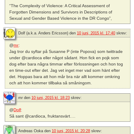
“The Complexity of Violence: A Critical Assessment of
Forgotten Dimensions and Survivors in Descriptions of
Sexual and Gender Based Violence in the DR Congo”,
Dolf (a.k.a. Anders Ericsson)
den
10 juni, 2015 kl. 17:40
skrev:
@
mr
:
Jag tror du syftar på Susanne P (inte Popova) som twittrade
under @cardioca eller något sådant. Hon fick en pojk som
dog efter bara några timmar efter förlossningen och hon tog
en time-out efter det. Jag vet inget mer vad som hänt efter
det. Hoppas bara att hon mår bra när allt kommer omkring
och att hon kommer tillbaka så småningom.
mr
den
10 juni, 2015 kl. 18:23
skrev:
@
Dolf
:
Så sant @cardioca, fruktansvärt….
Andreas Ooka
den
10 juni, 2015 kl. 20:28
skrev: