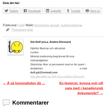
Dela det här:
Twitter
Facebook
LinkedIn
Tumblr
Skriv ut
Publicerat i
Dolf
Märkt
feministisk gospel
,
kulturnyheterna
Permanent länk
Om Dolf (a.k.a. Anders Ericsson)
Hjärtlös filantrop och altruistisk
cyniker
Minimal moderering begränsad till rena
nödvändigheter.
Skitstövlar åker ut permanent med en fet spark i
ändalykten. e-mail:
dolf.gd@hotmail.com
Visa alla inlägg av Dolf (a.k.a. Anders Ericsson)
←
Å så heroindöden då …
Ex-feminist, kvinna och vill
Inläggsnavigering
vara med i kanadensisk
dokumentär?
→
Kommentarer