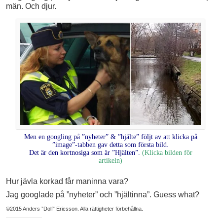
män. Och djur.
Men en googling på ”nyheter” & ”hjälte” följt av att klicka på
”image”-tabben gav detta som första bild.
Det är den kortnosiga som är ”Hjälten”.
(Klicka bilden för
artikeln)
Hur jävla korkad får maninna vara?
Jag googlade på ”nyheter” och ”hjältinna”. Guess what?
©2015 Anders ”Dolf” Ericsson. Alla rättigheter förbehållna.