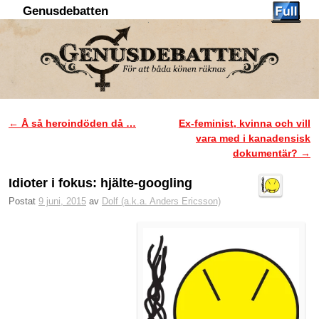
Genusdebatten
Hoppa till huvudinnehåll
Hoppa till sekundärt innehåll
←
Å så heroindöden då …
Ex-feminist, kvinna och vill
Inläggsnavigering
vara med i kanadensisk
dokumentär?
→
Idioter i fokus: hjälte-googling
Postat
9 juni, 2015
av
Dolf (a.k.a. Anders Ericsson)