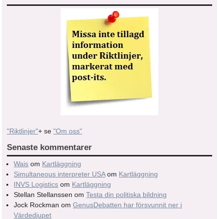
"Riktlinjer"
+ se
"Om oss"
Senaste kommentarer
Wais
om
Kartläggning
Simultaneous interpreter USA
om
Kartläggning
INVS Logistics
om
Kartläggning
Stellan Stellanssen
om
Testa din politiska bildning
Jock Rockman
om
GenusDebatten har försvunnit ner i
Värdedjupet