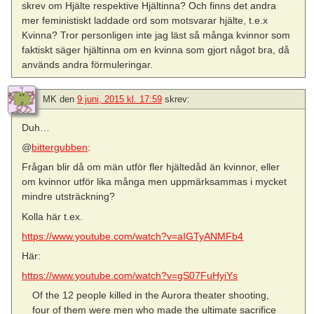
skrev om Hjälte respektive Hjältinna? Och finns det andra
mer feministiskt laddade ord som motsvarar hjälte, t.e.x
Kvinna? Tror personligen inte jag läst så många kvinnor som
faktiskt säger hjältinna om en kvinna som gjort något bra, då
används andra förmuleringar.
MK
den
9 juni, 2015 kl. 17:59
skrev:
Duh…
@
bittergubben
:
Frågan blir då om män utför fler hjältedåd än kvinnor, eller
om kvinnor utför lika många men uppmärksammas i mycket
mindre utsträckning?
Kolla här t.ex.
https://www.youtube.com/watch?v=aIGTyANMFb4
Här:
https://www.youtube.com/watch?v=gS07FuHyiYs
Of the 12 people killed in the Aurora theater shooting,
four of them were men who made the ultimate sacrifice