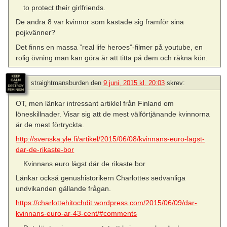
to protect their girlfriends.
De andra 8 var kvinnor som kastade sig framför sina
pojkvänner?
Det finns en massa ”real life heroes”-filmer på youtube, en
rolig övning man kan göra är att titta på dem och räkna kön.
straightmansburden
den
9 juni, 2015 kl. 20:03
skrev:
OT, men länkar intressant artiklel från Finland om
löneskillnader. Visar sig att de mest välförtjänande kvinnorna
är de mest förtryckta.
http://svenska.yle.fi/artikel/2015/06/08/kvinnans-euro-lagst-
dar-de-rikaste-bor
Kvinnans euro lägst där de rikaste bor
Länkar också genushistorikern Charlottes sedvanliga
undvikanden gällande frågan.
https://charlottehitochdit.wordpress.com/2015/06/09/dar-
kvinnans-euro-ar-43-cent/#comments