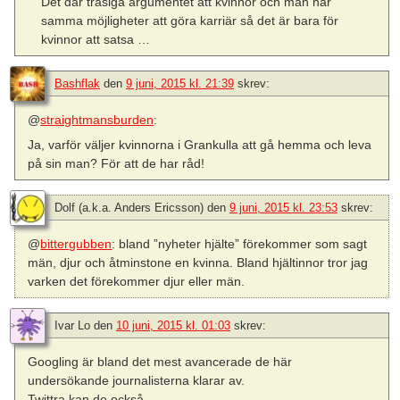
Det där trasiga argumentet att kvinnor och män har
samma möjligheter att göra karriär så det är bara för
kvinnor att satsa …
Bashflak
den
9 juni, 2015 kl. 21:39
skrev:
@
straightmansburden
:
Ja, varför väljer kvinnorna i Grankulla att gå hemma och leva
på sin man? För att de har råd!
Dolf (a.k.a. Anders Ericsson)
den
9 juni, 2015 kl. 23:53
skrev:
@
bittergubben
: bland ”nyheter hjälte” förekommer som sagt
män, djur och åtminstone en kvinna. Bland hjältinnor tror jag
varken det förekommer djur eller män.
Ivar Lo
den
10 juni, 2015 kl. 01:03
skrev:
Googling är bland det mest avancerade de här
undersökande journalisterna klarar av.
Twittra kan de också.