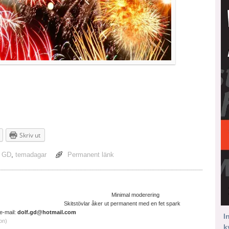
Skriv ut
,
GD
,
temadagar
Permanent länk
ltruistisk cyniker Minimal moderering
ter. Skitstövlar åker ut permanent med en fet spark
il:
dolf.gd@hotmail.com
I
on)
k