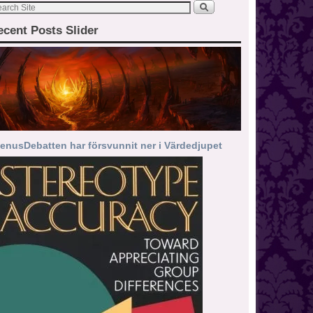
ecent Posts Slider
enusDebatten har försvunnit ner i Värdedjupet