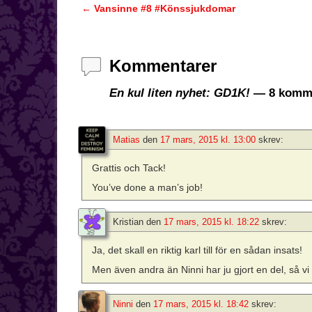
←
Vansinne #8 #Könssjukdomar
Inläggsnavigering
Kommentarer
En kul liten nyhet: GD1K!
— 8 komme
Matias
den
17 mars, 2015 kl. 13:00
skrev:
Grattis och Tack!
You’ve done a man’s job!
Kristian
den
17 mars, 2015 kl. 18:22
skrev:
Ja, det skall en riktig karl till för en sådan insats!
Men även andra än Ninni har ju gjort en del, så vi
Ninni
den
17 mars, 2015 kl. 18:42
skrev: