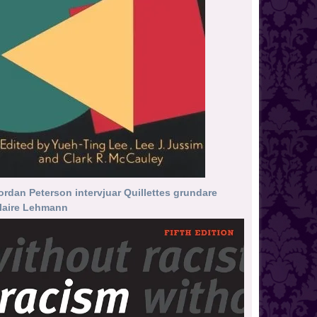
ordan Peterson intervjuar Quillettes grundare
laire Lehmann