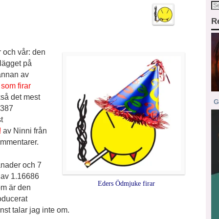
R
r och vår: den
nlägget på
 annan av
 som firar
kså det mest
G
 387
t
!
av Ninni från
kommentarer.
månader och 7
 av 1.16686
Eders Ödmjuke firar
som är den
oducerat
st talar jag inte om.