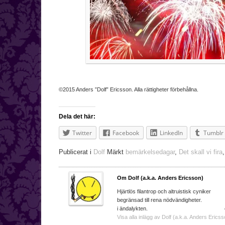
©2015 Anders ”Dolf” Ericsson. Alla rättigheter förbehållna.
Dela det här:
Twitter
Facebook
LinkedIn
Tumblr
Publicerat i
Dolf
Märkt
bemärkelsedagar
,
Det skall vi fira
Om Dolf (a.k.a. Anders Ericsson)
Hjärtlös filantrop och a
begränsad till rena nödvändighe
i ändalykten. e-ma
Visa alla inlägg av Dolf (a.k.a. Anders Ericss