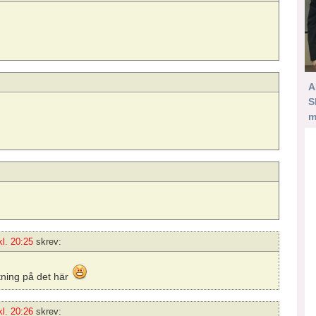
A
S
m
l. 20:25
skrev:
rtning på det här
l. 20:26
skrev: