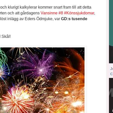
ch klurigt kalkylerar kommer snart fram till att detta
tarten och att gårdagens
Vansinne #8 #Könssjukdomar
,
selöst inlägg av Eders Ödmjuke, var
GD:s tusende
! Skål!
J
C