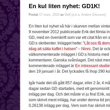
En kul liten nyhet: GD1K!
Postat
17 mars, 2015
av
Dolf (a.k.a. Anders Ericsson)
En liten kul nyhet så här i skarven mellan vinte
9 november 2012 publicerade Erik det första i
GD, med en överskrift som var ett citat från en
GD:s skribenter. Inlägget hette:
“Låt oss få dom
idag att sätta kaffet i halsen” – Ninni
. Det är oc
välkommenterade inlägget i GD:s historia med
kommentarer. Ganska svårslaget. Det näst mes
kommenterade inlägget är
En intressant studie
den 19 januari i år. Det lyckades få ihop 290 
Igår hade det då gått 857 dagar, eller 2 år, 4 
dagar sedan GD startades, med ett genomsnitt
inlägg per dag. Och det måste vi ju fira! Erik, 
som skrivit mest inlägg, har under denna tid pr
0.26138 inlägg per dag. Vem som har skrivit min