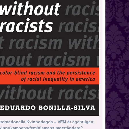
nternationella Kvinnodagen – VEM är egentligen
vinnokampens/feminismens motståndare?