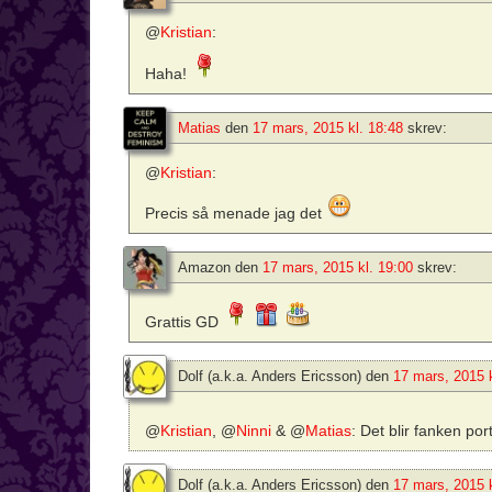
@
Kristian
:
Haha!
Matias
den
17 mars, 2015 kl. 18:48
skrev:
@
Kristian
:
Precis så menade jag det
Amazon
den
17 mars, 2015 kl. 19:00
skrev:
Grattis GD
Dolf (a.k.a. Anders Ericsson)
den
17 mars, 2015 k
@
Kristian
, @
Ninni
& @
Matias
: Det blir fanken po
Dolf (a.k.a. Anders Ericsson)
den
17 mars, 2015 k