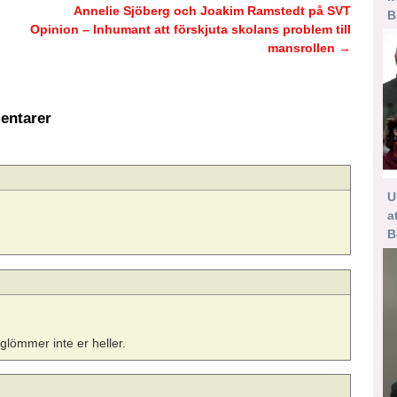
Annelie Sjöberg och Joakim Ramstedt på SVT
B
Opinion – Inhumant att förskjuta skolans problem till
mansrollen
→
ntarer
U
a
B
 glömmer inte er heller.