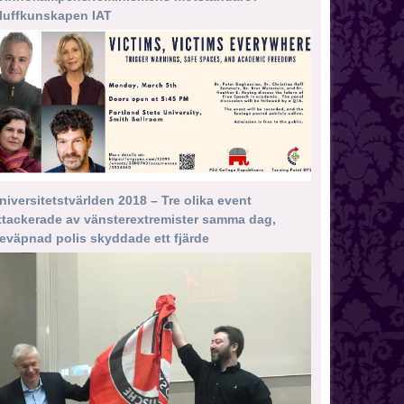
luffkunskapen IAT
niversitetstvärlden 2018 – Tre olika event
ttackerade av vänsterextremister samma dag,
eväpnad polis skyddade ett fjärde