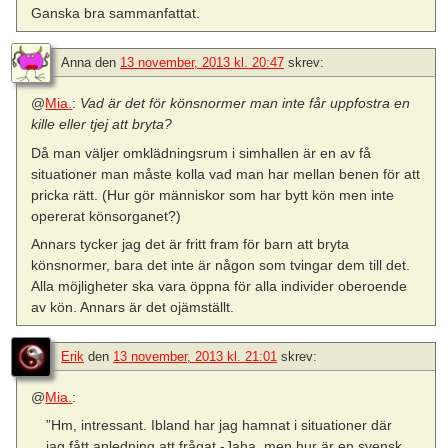
Ganska bra sammanfattat.
Anna
den
13 november, 2013 kl. 20:47
skrev:
@
Mia.
:
Vad är det för könsnormer man inte får uppfostra en
kille eller tjej att bryta?
Då man väljer omklädningsrum i simhallen är en av få
situationer man måste kolla vad man har mellan benen för att
pricka rätt. (Hur gör människor som har bytt kön men inte
opererat könsorganet?)
Annars tycker jag det är fritt fram för barn att bryta
könsnormer, bara det inte är någon som tvingar dem till det.
Alla möjligheter ska vara öppna för alla individer oberoende
av kön. Annars är det ojämställt.
Erik
den
13 november, 2013 kl. 21:01
skrev:
@
Mia.
:
”Hm, intressant. Ibland har jag hamnat i situationer där
jag fått anledning att frågat -Jaha, men hur är en svensk