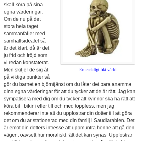
skall köra på sina
egna värderingar.
Om de nu på det
stora hela taget
sammanfaller med
samhällsidealet så
är det klart, då är det
ju frid och fröjd som
vi redan konstaterat.
Men skiljer de sig åt
En ensidigt blå värld
på viktiga punkter så
gör du barnet en björntjänst om du låter det bara anamma
dina egna värderingar för att du tycker att de är rätt. Jag kan
sympatisera med dig om du tycker att kvinnor ska ha rätt att
köra bil i bikini eller till och med toppless, men jag
rekommen­derar inte att du uppfostrar din dotter till att göra
det om du är stationerad med din familj i Saudiarabien. Det
är emot din dotters intresse att uppmuntra henne att gå den
vägen, oavsett hur moraliskt rätt det kan synas. Uppfostrar