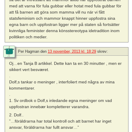
med att varna för fula gubbar eller hotat med fula gubbar för
att få barnen att göra som mamma vill nu när vi fått
statsfeminism och mammor knappt hinner uppfostra sina
egna barn och uppfostran ligger mer på staten så fortsätter
kvinnliga feminister denna könsstereotypa idetradition inom
politiken och medier.
Per Hagman
den
13 november, 2013 kl. 18:29
skrev:
Oj…en Tanja B artikkel. Dette kan ta en 30 minutter , men er
sikkert vert besværet.
.
Dolf,s tankar o meninger , interfoliert med några av mina
kommentarer.
.
1. Sv ordbok o Dolf,s inledande egna meninger om vad
uppfostran innebær kompletterer varandra.
2. Dolf..
”…föräldrarna har total kontroll och att barnet har inget
ansvar, föräldrarna har fullt ansvar…”