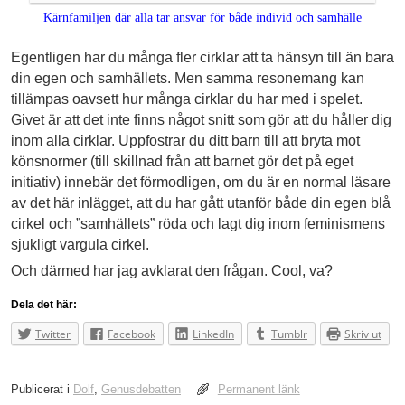
Kärnfamiljen där alla tar ansvar för både individ och samhälle
Egentligen har du många fler cirklar att ta hänsyn till än bara
din egen och samhällets. Men samma resonemang kan
tillämpas oavsett hur många cirklar du har med i spelet.
Givet är att det inte finns något snitt som gör att du håller dig
inom alla cirklar. Uppfostrar du ditt barn till att bryta mot
könsnormer (till skillnad från att barnet gör det på eget
initiativ) innebär det förmodligen, om du är en normal läsare
av det här inlägget, att du har gått utanför både din egen blå
cirkel och ”samhällets” röda och lagt dig inom feminismens
sjukligt vargula cirkel.
Och därmed har jag avklarat den frågan. Cool, va?
Dela det här:
Twitter
Facebook
LinkedIn
Tumblr
Skriv ut
Publicerat i
Dolf
,
Genusdebatten
Permanent länk