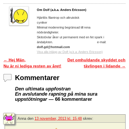
Om Dolf (a.k.a. Anders Ericsson)
Hjärtlös filantrop och altruistisk
cyniker
Minimal moderering begränsad till rena
nödvändigheter.
Skitstövlar åker ut permanent med en fet spark i
ändalykten. e-mail:
dolf.gd@hotmail.com
Visa alla inlägg av Dolf (a.k.a. Anders Ericsson)
←
Hej Män,
Det omhuldande skyddet och
Inläggsnavigering
Nu är ni lediga resten av året!
tävlingen i lidande
→
Kommentarer
Den ultimata uppfostran
En avslutande rapning på mina sura
uppstötningar
— 66 kommentarer
Anna
den
13 november, 2013 kl. 15:48
skrev: