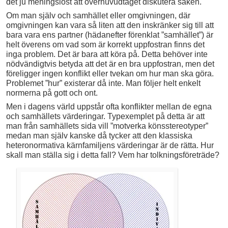
det ju meningslöst att överhuvudtaget diskutera saken.
Om man själv och samhället eller omgivningen, där
omgivningen kan vara så liten att den inskränker sig till att
bara vara ens partner (hädanefter förenklat ”samhället”) är
helt överens om vad som är korrekt uppfostran finns det
inga problem. Det är bara att köra på. Detta behöver inte
nödvändigtvis betyda att det är en bra uppfostran, men det
föreligger ingen konflikt eller tvekan om hur man ska göra.
Problemet ”hur” existerar då inte. Man följer helt enkelt
normerna på gott och ont.
Men i dagens värld uppstår ofta konflikter mellan de egna
och samhällets värderingar. Typexemplet på detta är att
man från samhällets sida vill ”motverka könsstereotyper”
medan man själv kanske då tycker att den klassiska
heteronormativa kärnfamiljens värderingar är de rätta. Hur
skall man ställa sig i detta fall? Vem har tolkningsföreträde?