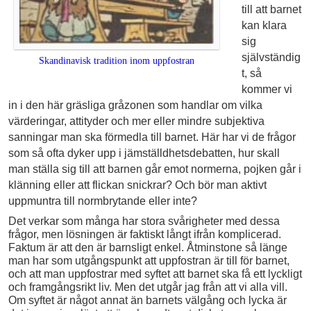
till att barnet
kan klara
sig
självständig
Skandinavisk tradition inom uppfostran
t, så
kommer vi
in i den här gräsliga gråzonen som handlar om vilka
värderingar, attityder och mer eller mindre subjektiva
sanningar man ska förmedla till barnet. Här har vi de frågor
som så ofta dyker upp i jämställdhets­debatten, hur skall
man ställa sig till att barnen går emot normerna, pojken går i
klänning eller att flickan snickrar? Och bör man aktivt
uppmuntra till normbrytande eller inte?
Det verkar som många har stora svårigheter med dessa
frågor, men lösningen är faktiskt långt ifrån komplicerad.
Faktum är att den är barnsligt enkel. Åtminstone så länge
man har som utgångspunkt att uppfostran är till för barnet,
och att man uppfostrar med syftet att barnet ska få ett lyckligt
och fram­gångs­rikt liv. Men det utgår jag från att vi alla vill.
Om syftet är något annat än barnets välgång och lycka är