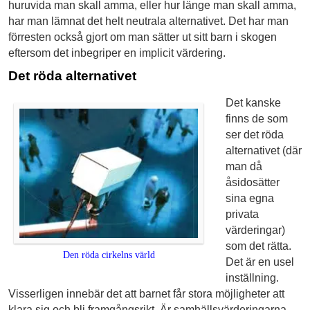
huruvida man skall amma, eller hur länge man skall amma,
har man lämnat det helt neutrala alternativet. Det har man
förresten också gjort om man sätter ut sitt barn i skogen
eftersom det inbegriper en implicit värdering.
Det röda alternativet
Det kanske
finns de som
ser det röda
alternativet (där
man då
åsidosätter
sina egna
privata
värderingar)
som det rätta.
Den röda cirkelns värld
Det är en usel
inställning.
Visserligen innebär det att barnet får stora möjligheter att
klara sig och bli framgångsrikt. Är samhällsvärderingarna