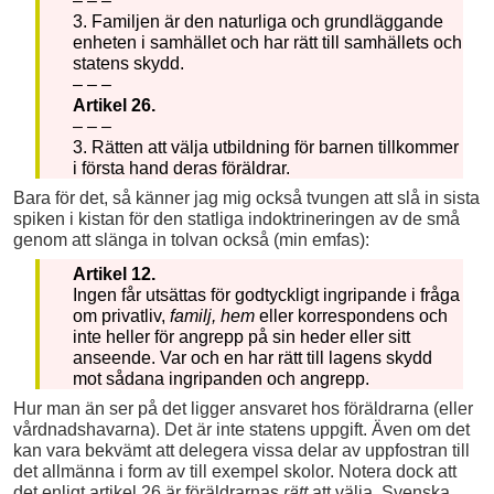
– – –
3. Familjen är den naturliga och grundläggande
enheten i samhället och har rätt till samhällets och
statens skydd.
– – –
Artikel 26.
– – –
3. Rätten att välja utbildning för barnen tillkommer
i första hand deras föräldrar.
Bara för det, så känner jag mig också tvungen att slå in sista
spiken i kistan för den statliga indoktrineringen av de små
genom att slänga in tolvan också (min emfas):
Artikel 12.
Ingen får utsättas för godtyckligt ingripande i fråga
om privatliv,
familj, hem
eller korrespondens och
inte heller för angrepp på sin heder eller sitt
anseende. Var och en har rätt till lagens skydd
mot sådana ingripanden och angrepp.
Hur man än ser på det ligger ansvaret hos föräldrarna (eller
vårdnadshavarna). Det är inte statens uppgift. Även om det
kan vara bekvämt att delegera vissa delar av uppfostran till
det allmänna i form av till exempel skolor. Notera dock att
det enligt artikel 26 är föräldrarnas
rätt
att välja. Svenska