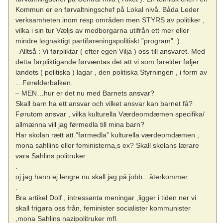
Kommun er en førvaltningschef på Lokal nivå. Båda Leder
verksamheten inom resp områden men STYRS av politiker ,
vilka i sin tur Væljs av medborgarna utifrån ett mer eller
mindre løgnaktigt partiføreningspolitiskt ”program”. )
–Alltså : Vi førpliktar ( efter egen Vilja ) oss till ansvaret. Med
detta førpliktigande førvæntas det att vi som førelder føljer
landets ( politiska ) lagar , den politiska Styrningen , i form av
…Førelderbalken.
– MEN…hur er det nu med Barnets ansvar?
Skall barn ha ett ansvar och vilket ansvar kan barnet få?
Førutom ansvar , vilka kulturella Værdeomdæmen specifika/
allmænna vill jag førmedla till mina barn?
Har skolan rætt att ”førmedla” kulturella værdeomdæmen ,
mona sahllins eller feministerna,s ex? Skall skolans lærare
vara Sahlins politruker.
.
oj jag hann ej lengre nu skall jag på jobb…återkommer.
.
Bra artikel Dolf , intressanta meningar ,ligger i tiden ner vi
skall frigøra oss från, feminister socialister kommunister
,mona Sahlins nazipolitruker mfl.