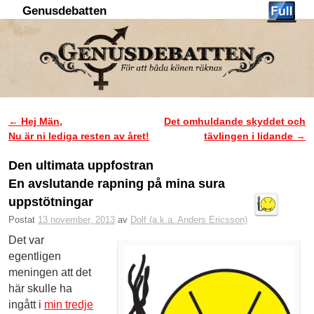
Genusdebatten
Hoppa till huvudinnehåll
Hoppa till sekundärt innehåll
←
Hej Män,
Det omhuldande skyddet och
Inläggsnavigering
Nu är ni lediga resten av året!
tävlingen i lidande
→
Den ultimata uppfostran
En avslutande rapning på mina sura
uppstötningar
Postat
13 november, 2013
av
Dolf (a.k.a. Anders Ericsson)
Det var
egentligen
meningen att det
här skulle ha
ingått i
min tredje