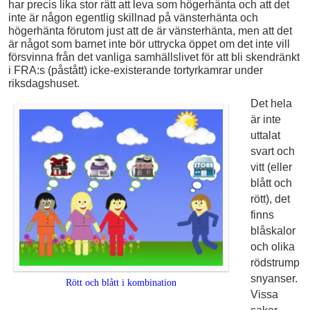
har precis lika stor rätt att leva som högerhänta och att det
inte är någon egentlig skillnad på vänsterhänta och
högerhänta förutom just att de är vänsterhänta, men att det
är något som barnet inte bör uttrycka öppet om det inte vill
försvinna från det vanliga samhällslivet för att bli skendränkt
i FRA:s (påstått) icke-existerande tortyrkamrar under
riksdagshuset.
Det hela
är inte
uttalat
svart och
vitt (eller
blått och
rött), det
finns
blåskalor
och olika
rödstrump
s­nyanser.
Rött och blått i kombination
Vissa