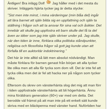
Äntligen! Bra inlägg Dolf
Jag håller med i det mesta du
skriver. Inläggets hjärta tycker jag är detta stycke:
”Sist men inte minst, i mina värderingar (min blåa del) ingår
att lära barnet att själv bilda sig en uppfattning och själv ta
ställning i frågor och att ta ansvar för sina val och åsikter. Det
innebär att skulle jag uppfostra ett barn skulle det få ta del
även av idéer som jag inte själv skriver under på. Jag skulle,
när den tiden är inne, förklara olika politiska ståndpunkter,
religiösa och filosofiska frågor så gott jag kunde utan att
förfalla till en auktoritär indoktrinering.”
Det här är inte alltid så lätt men absolut nödvändigt. Man
måste förklara för barnen genast från början att alla tycker
lite olika men att alla får tycka som dom vill. Det är inte fel att
tycka olika men det är fel att hacka ner på någon som tycker
olika.
Eftersom du skrev om vänsterhänta slog det mig att man förr
i tiden uppfostrade vänsterhänta att bli högerhänta. Ännu
mina föräldrars generation (60+) var med om detta. Det
berodde väl främst på att man inte på ett enkelt sätt kunde
skriva med en bläckpenna med vänster hand. Nuförtiden har