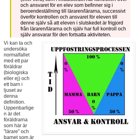
och ansvaret för en elev som befinner sig i
beroendeställning till läraren/lärarna, successivt
överför kontrollen och ansvaret för eleven till
denne själv så att eleven i slutskedet är frigjord
från läraren/lärarna och själv har full kontroll och
själv ansvarar för den fortsatta aktiviteten.
Vi kan ta och
undersöka
normalfallet
med ett par
föräldrar
(biologiska
eller ej) och
ett barn i
ljuset av
denna
definition.
Uppenbarlige
n är det
föräldrarna
som här är
”lärare” och
barnet som är