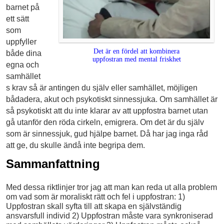
barnet på
ett sätt
som
uppfyller
Det är en fördel att kombinera
både dina
uppfostran med mental friskhet
egna och
samhället
s krav så är antingen du själv eller samhället, möjligen
bådadera, akut och psykotiskt sinnessjuka. Om samhället är
så psykotiskt att du inte klarar av att uppfostra barnet utan
gå utanför den röda cirkeln, emigrera. Om det är du själv
som är sinnessjuk, gud hjälpe barnet. Då har jag inga råd
att ge, du skulle ändå inte begripa dem.
Sammanfattning
Med dessa riktlinjer tror jag att man kan reda ut alla problem
om vad som är moraliskt rätt och fel i uppfostran: 1)
Uppfostran skall syfta till att skapa en självständig
ansvarsfull individ 2) Uppfostran måste vara synkroniserad