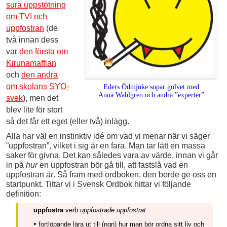
sura uppstötning
om TVI och
uppfostran
(de
två innan dess
var
den första om
Kirunamaffian
och
den andra
om skolans SYO-
Eders Ödmjuke sopar golvet med
Anna Wahlgren och andra ”experter”
svek
), men det
blev lite för stort
så det får ett eget (eller två) inlägg.
Alla har väl en instinktiv idé om vad vi menar när vi säger
”uppfostran”, vilket i sig är en fara. Man tar lätt en massa
saker för givna. Det kan således vara av värde, innan vi går
in på
hur
en uppfostran bör gå till, att fastslå vad en
uppfostran
är
. Så fram med ordboken, den borde ge oss en
startpunkt. Tittar vi i Svensk Ordbok hittar vi följande
definition:
uppfostra
verb
uppfostrade uppfostrat
•
fortlöpande lära ut till (ngn) hur man bör ordna sitt liv och