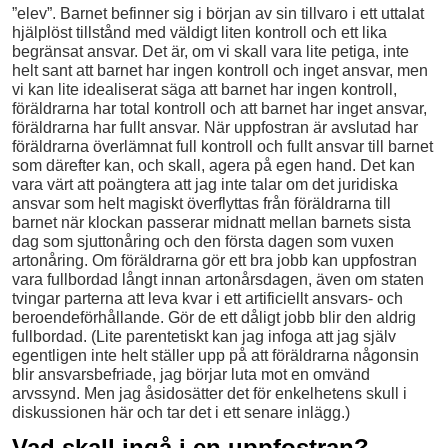
”elev”. Barnet befinner sig i början av sin tillvaro i ett uttalat
hjälplöst tillstånd med väldigt liten kontroll och ett lika
begränsat ansvar. Det är, om vi skall vara lite petiga, inte
helt sant att barnet har ingen kontroll och inget ansvar, men
vi kan lite idealiserat säga att barnet har ingen kontroll,
föräldrarna har total kontroll och att barnet har inget ansvar,
föräldrarna har fullt ansvar. När uppfostran är avslutad har
föräldrarna överlämnat full kontroll och fullt ansvar till barnet
som därefter kan, och skall, agera på egen hand. Det kan
vara värt att poängtera att jag inte talar om det juridiska
ansvar som helt magiskt överflyttas från föräldrarna till
barnet när klockan passerar midnatt mellan barnets sista
dag som sjuttonåring och den första dagen som vuxen
artonåring. Om föräldrarna gör ett bra jobb kan uppfostran
vara fullbordad långt innan artonårsdagen, även om staten
tvingar parterna att leva kvar i ett artificiellt ansvars- och
beroende­förhållande. Gör de ett dåligt jobb blir den aldrig
fullbordad. (Lite parentetiskt kan jag infoga att jag själv
egentligen inte helt ställer upp på att föräldrarna någonsin
blir ansvarsbefriade, jag börjar luta mot en omvänd
arvssynd. Men jag åsidosätter det för enkelhetens skull i
diskussionen här och tar det i ett senare inlägg.)
Vad skall ingå i en uppfostran?