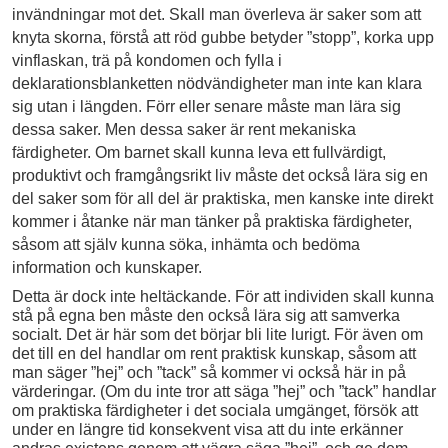
invändningar mot det. Skall man överleva är saker som att
knyta skorna, förstå att röd gubbe betyder ”stopp”, korka upp
vinflaskan, trä på kondomen och fylla i
deklarationsblanketten nödvändigheter man inte kan klara
sig utan i längden. Förr eller senare måste man lära sig
dessa saker. Men dessa saker är rent mekaniska
färdigheter. Om barnet skall kunna leva ett fullvärdigt,
produktivt och fram­gångs­rikt liv måste det också lära sig en
del saker som för all del är praktiska, men kanske inte direkt
kommer i åtanke när man tänker på praktiska färdigheter,
såsom att själv kunna söka, inhämta och bedöma
information och kunskaper.
Detta är dock inte heltäckande. För att individen skall kunna
stå på egna ben måste den också lära sig att samverka
socialt. Det är här som det börjar bli lite lurigt. För även om
det till en del handlar om rent praktisk kunskap, såsom att
man säger ”hej” och ”tack” så kommer vi också här in på
värderingar. (Om du inte tror att säga ”hej” och ”tack” handlar
om praktiska färdigheter i det sociala umgänget, försök att
under en längre tid konsekvent visa att du inte erkänner