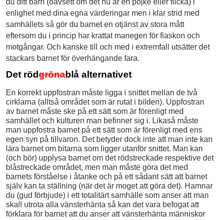
du ditt barn (oavsett om det nu är en pojke eller flicka) i
enlighet med dina egna värderingar men i klar strid med
samhällets så gör du barnet en otjänst av stora mått
eftersom du i princip har krattat manegen för fiaskon och
motgångar. Och kanske till och med i extremfall utsätter det
stackars barnet för överhängande fara.
Det röd
gröna
blå alternativet
En korrekt uppfostran måste ligga i snittet mellan de två
cirklarna (alltså området som är rutat i bilden). Uppfostran
av barnet måste ske på ett sätt som är förenligt med
samhället och kulturen man befinner sig i. Likaså måste
man uppfostra barnet på ett sätt som är förenligt med ens
egen syn på tillvaron. Det betyder dock inte att man inte kan
lära barnet om bitarna som ligger utanför snittet. Man kan
(och bör) upplysa barnet om det rödstreckade respektive det
blåstreckade området, men man måste göra det med
barnets förståelse i åtanke och på ett sådant sätt att barnet
själv kan ta ställning (när det är moget att göra det). Hamnar
du (gud förbjude) i ett totalitärt samhälle som anser att man
skall utrota alla vänsterhänta så kan det vara befogat att
förklara för barnet att du anser att vänsterhänta människor