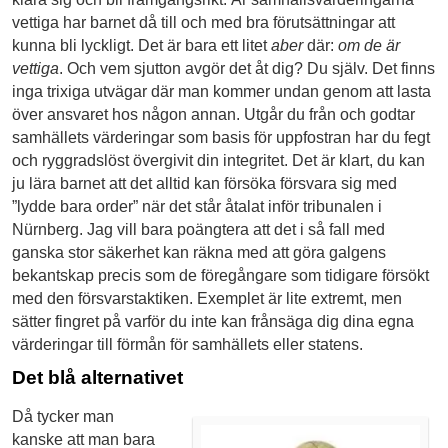
vettiga har barnet då till och med bra förutsättningar att
kunna bli lyckligt. Det är bara ett litet
aber
där:
om de är
vettiga
. Och vem sjutton avgör det åt dig? Du själv. Det finns
inga trixiga utvägar där man kommer undan genom att lasta
över ansvaret hos någon annan. Utgår du från och godtar
samhällets värderingar som basis för uppfostran har du fegt
och ryggradslöst övergivit din integritet. Det är klart, du kan
ju lära barnet att det alltid kan försöka försvara sig med
”lydde bara order” när det står åtalat inför tribunalen i
Nürnberg. Jag vill bara poängtera att det i så fall med
ganska stor säkerhet kan räkna med att göra galgens
bekantskap precis som de föregångare som tidigare försökt
med den försvarstaktiken. Exemplet är lite extremt, men
sätter fingret på varför du inte kan frånsäga dig dina egna
värderingar till förmån för samhällets eller statens.
Det blå alternativet
Då tycker man
kanske att man bara