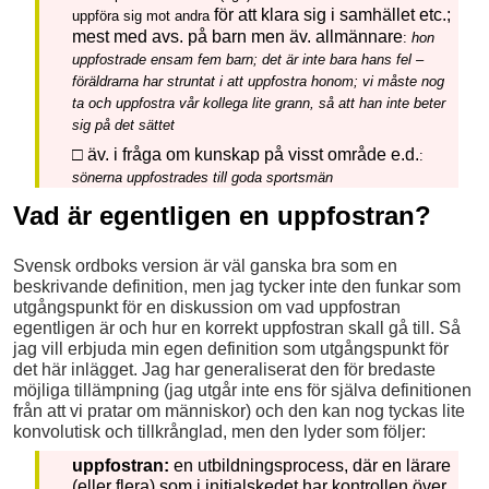
för att klara sig i samhället etc.;
uppföra sig mot andra
mest med avs. på barn men äv. allmännare
:
hon
uppfostrade ensam fem barn; det är inte bara hans fel –
föräldrarna har struntat i att uppfostra honom; vi måste nog
ta och uppfostra vår kollega lite grann, så att han inte beter
sig på det sättet
□
äv. i fråga om kunskap på visst område e.d.
:
sönerna uppfostrades till goda sportsmän
Vad är egentligen en uppfostran?
Svensk ordboks version är väl ganska bra som en
beskrivande definition, men jag tycker inte den funkar som
utgångspunkt för en diskussion om vad uppfostran
egentligen är och hur en korrekt uppfostran skall gå till. Så
jag vill erbjuda min egen definition som utgångspunkt för
det här inlägget. Jag har generaliserat den för bredaste
möjliga tillämpning (jag utgår inte ens för själva definitionen
från att vi pratar om människor) och den kan nog tyckas lite
konvolutisk och tillkrånglad, men den lyder som följer:
uppfostran:
en utbildningsprocess, där en lärare
(eller flera) som i initialskedet har kontrollen över