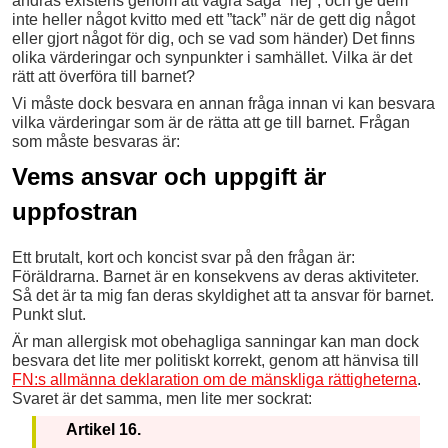
andras existens genom att vägra säga ”hej”, och ge dem
inte heller något kvitto med ett ”tack” när de gett dig något
eller gjort något för dig, och se vad som händer) Det finns
olika värderingar och synpunkter i samhället. Vilka är det
rätt att överföra till barnet?
Vi måste dock besvara en annan fråga innan vi kan besvara
vilka värderingar som är de rätta att ge till barnet. Frågan
som måste besvaras är:
Vems ansvar och uppgift är
uppfostran
Ett brutalt, kort och koncist svar på den frågan är:
Föräldrarna. Barnet är en konsekvens av deras aktiviteter.
Så det är ta mig fan deras skyldighet att ta ansvar för barnet.
Punkt slut.
Är man allergisk mot obehagliga sanningar kan man dock
besvara det lite mer politiskt korrekt, genom att hänvisa till
FN:s allmänna deklaration om de mänskliga rättigheterna
.
Svaret är det samma, men lite mer sockrat:
Artikel 16.