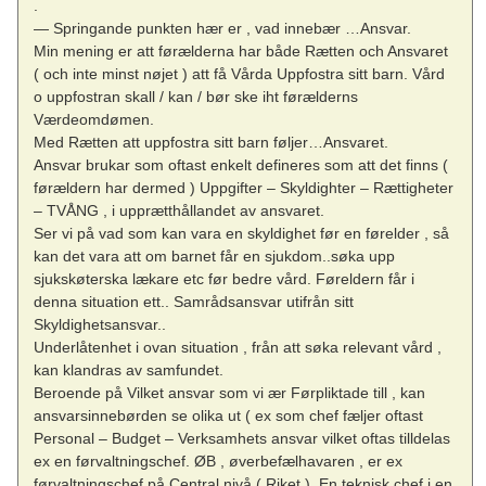
.
— Springande punkten hær er , vad innebær …Ansvar.
Min mening er att førælderna har både Rætten och Ansvaret
( och inte minst nøjet ) att få Vårda Uppfostra sitt barn. Vård
o uppfostran skall / kan / bør ske iht førælderns
Værdeomdømen.
Med Rætten att uppfostra sitt barn føljer…Ansvaret.
Ansvar brukar som oftast enkelt defineres som att det finns (
førældern har dermed ) Uppgifter – Skyldighter – Rættigheter
– TVÅNG , i upprætthållandet av ansvaret.
Ser vi på vad som kan vara en skyldighet før en førelder , så
kan det vara att om barnet får en sjukdom..søka upp
sjukskøterska lækare etc før bedre vård. Føreldern får i
denna situation ett.. Samrådsansvar utifrån sitt
Skyldighetsansvar..
Underlåtenhet i ovan situation , från att søka relevant vård ,
kan klandras av samfundet.
Beroende på Vilket ansvar som vi ær Førpliktade till , kan
ansvarsinnebørden se olika ut ( ex som chef fæljer oftast
Personal – Budget – Verksamhets ansvar vilket oftas tilldelas
ex en førvaltningschef. ØB , øverbefælhavaren , er ex
førvaltningschef på Central nivå ( Riket ). En teknisk chef i en