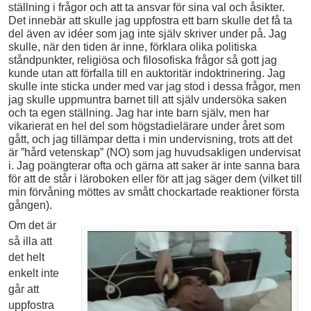
ställning i frågor och att ta ansvar för sina val och åsikter.
Det innebär att skulle jag uppfostra ett barn skulle det få ta
del även av idéer som jag inte själv skriver under på. Jag
skulle, när den tiden är inne, förklara olika politiska
ståndpunkter, religiösa och filosofiska frågor så gott jag
kunde utan att förfalla till en auktoritär indoktrinering. Jag
skulle inte sticka under med var jag stod i dessa frågor, men
jag skulle uppmuntra barnet till att själv undersöka saken
och ta egen ställning. Jag har inte barn själv, men har
vikarierat en hel del som högstadielärare under året som
gått, och jag tillämpar detta i min undervisning, trots att det
är ”hård vetenskap” (NO) som jag huvudsakligen undervisat
i. Jag poängterar ofta och gärna att saker är inte sanna bara
för att de står i läroboken eller för att jag säger dem (vilket till
min förvåning möttes av smått chockartade reaktioner första
gången).
Om det är
så illa att
det helt
enkelt inte
går att
uppfostra