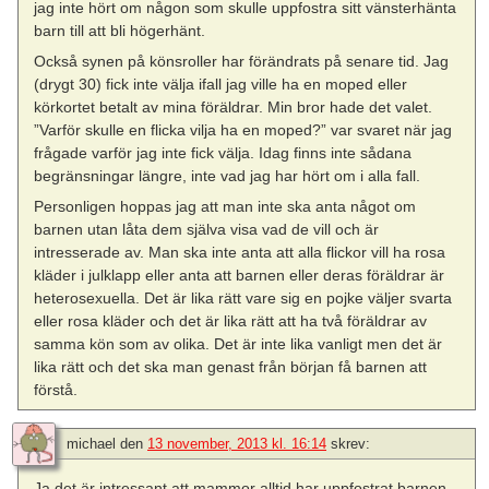
jag inte hört om någon som skulle uppfostra sitt vänsterhänta
barn till att bli högerhänt.
Också synen på könsroller har förändrats på senare tid. Jag
(drygt 30) fick inte välja ifall jag ville ha en moped eller
körkortet betalt av mina föräldrar. Min bror hade det valet.
”Varför skulle en flicka vilja ha en moped?” var svaret när jag
frågade varför jag inte fick välja. Idag finns inte sådana
begränsningar längre, inte vad jag har hört om i alla fall.
Personligen hoppas jag att man inte ska anta något om
barnen utan låta dem själva visa vad de vill och är
intresserade av. Man ska inte anta att alla flickor vill ha rosa
kläder i julklapp eller anta att barnen eller deras föräldrar är
heterosexuella. Det är lika rätt vare sig en pojke väljer svarta
eller rosa kläder och det är lika rätt att ha två föräldrar av
samma kön som av olika. Det är inte lika vanligt men det är
lika rätt och det ska man genast från början få barnen att
förstå.
michael
den
13 november, 2013 kl. 16:14
skrev:
Ja det är intressant att mammor alltid har uppfostrat barnen