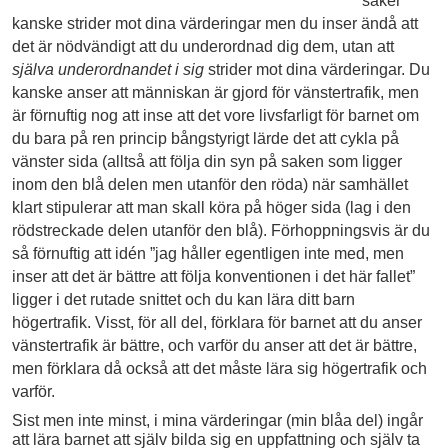
saker
kanske strider mot dina värderingar men du inser ändå att
det är nödvändigt att du underordnad dig dem, utan att
själva underordnandet i sig
strider mot dina värderingar. Du
kanske anser att människan är gjord för vänstertrafik, men
är förnuftig nog att inse att det vore livsfarligt för barnet om
du bara på ren princip bångstyrigt lärde det att cykla på
vänster sida (alltså att följa din syn på saken som ligger
inom den blå delen men utanför den röda) när samhället
klart stipulerar att man skall köra på höger sida (lag i den
rödstreckade delen utanför den blå). Förhoppningsvis är du
så förnuftig att idén ”jag håller egentligen inte med, men
inser att det är bättre att följa konventionen i det här fallet”
ligger i det rutade snittet och du kan lära ditt barn
högertrafik. Visst, för all del, förklara för barnet att du anser
vänstertrafik är bättre, och varför du anser att det är bättre,
men förklara då också att det måste lära sig högertrafik och
varför.
Sist men inte minst, i mina värderingar (min blåa del) ingår
att lära barnet att själv bilda sig en uppfattning och själv ta