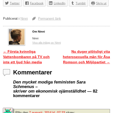
Twitter
Facebook
LinkedIn
Tumblr
Skriv ut
Publicerat i
Ninni
Permanent länk
Om Ninni
Ninni
Visa alla inlägg av Ninni
←
Första kvinnliga
Nu duger plötsligt vita
Inläggsnavigering
Vattenbombaren på TV och
heterosexuella män för Åsa
inte ett ljud från media
Romson och Miljöpartiet
→
Kommentarer
Den mycket modiga feministen Sara
Schmenus –
skriver om ekonomisk ojämställdhet
— 82
kommentarer
PNy
den
7 augusti, 2014 kl. 07:33
skrev: