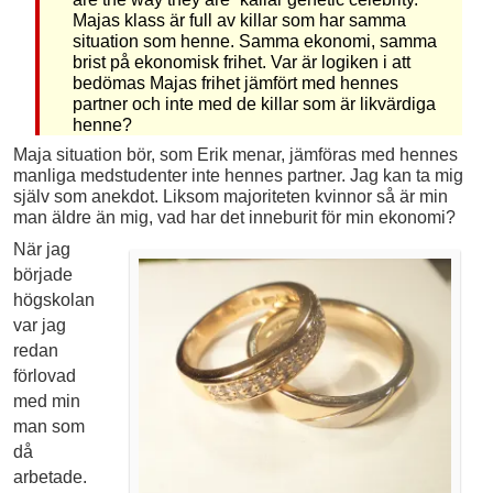
Majas klass är full av killar som har samma
situation som henne. Samma ekonomi, samma
brist på ekonomisk frihet. Var är logiken i att
bedömas Majas frihet jämfört med hennes
partner och inte med de killar som är likvärdiga
henne?
Maja situation bör, som Erik menar, jämföras med hennes
manliga medstudenter inte hennes partner. Jag kan ta mig
själv som anekdot. Liksom majoriteten kvinnor så är min
man äldre än mig, vad har det inneburit för min ekonomi?
När jag
började
högskolan
var jag
redan
förlovad
med min
man som
då
arbetade.