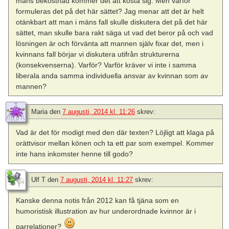
mans bekostnad kommer det att kosta sig. Men varför
formuleras det på det här sättet? Jag menar att det är helt
otänkbart att man i mäns fall skulle diskutera det på det här
sättet, man skulle bara rakt säga ut vad det beror på och vad
lösningen är och förvänta att mannen själv fixar det, men i
kvinnans fall börjar vi diskutera utifrån strukturerna
(konsekvenserna). Varför? Varför kräver vi inte i samma
liberala anda samma individuella ansvar av kvinnan som av
mannen?
Maria
den
7 augusti, 2014 kl. 11:26
skrev:
Vad är det för modigt med den där texten? Löjligt att klaga på
orättvisor mellan könen och ta ett par som exempel. Kommer
inte hans inkomster henne till godo?
Ulf T
den
7 augusti, 2014 kl. 11:27
skrev:
Kanske denna notis från 2012 kan få tjäna som en
humoristisk illustration av hur underordnade kvinnor är i
parrelationer?