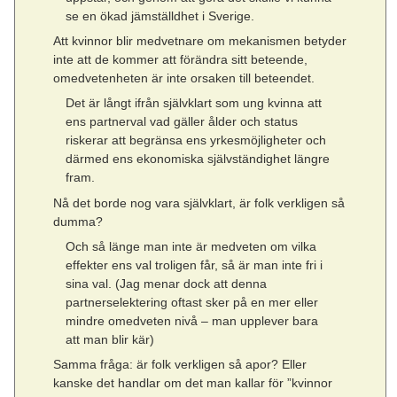
se en ökad jämställdhet i Sverige.
Att kvinnor blir medvetnare om mekanismen betyder
inte att de kommer att förändra sitt beteende,
omedvetenheten är inte orsaken till beteendet.
Det är långt ifrån självklart som ung kvinna att
ens partnerval vad gäller ålder och status
riskerar att begränsa ens yrkesmöjligheter och
därmed ens ekonomiska självständighet längre
fram.
Nå det borde nog vara självklart, är folk verkligen så
dumma?
Och så länge man inte är medveten om vilka
effekter ens val troligen får, så är man inte fri i
sina val. (Jag menar dock att denna
partnerselektering oftast sker på en mer eller
mindre omedveten nivå – man upplever bara
att man blir kär)
Samma fråga: är folk verkligen så apor? Eller
kanske det handlar om det man kallar för ”kvinnor