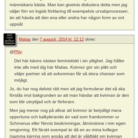
människans bästa. Man kan givetvis diskutera detta men jag
väljer förr en logisk förklaring till exempelvis urvalsprocessen,
än att hävda att den ena eller andra har någon form av ont
uppsåt
Matias
den
7 augusti, 2014 kl. 12:12
skrev:
@
PNy
:
Det här känns nästan feministiskt i sin ytlighet. Jag håller
inte alls med dig här Matias. Kvinnor gör sin plikt och
väljer partner så att avkomman får så stora chanser som
möjligt.
Jo, du har nog delvist rätt men att jag formulerar det så ska
förstås mot bakgrunden av att man hävdar att kvinnan är den
som blir utnyttjad och är förlorarn.
Men jag menar nog på allvar att kvinnor är betydligt mera
opportuna och kalkylerande än vad som framkommer ur
Schmenus eller Ninnis beskrivningar, åtminstone i min egen
omgivning. Ett färskt exempel är då en av mina kollegor
(samma kärring som ansåg att det är våldtäkt om kvinnan