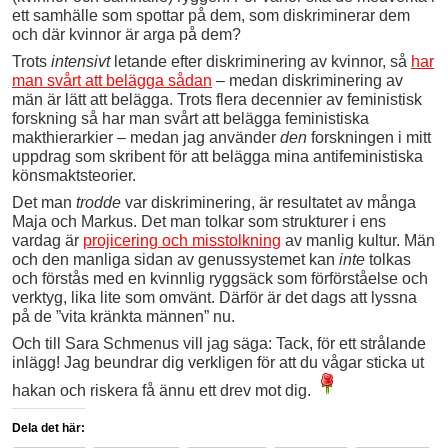
ett samhälle som spottar på dem, som diskriminerar dem
och där kvinnor är arga på dem?
Trots
intensivt
letande efter diskriminering av kvinnor, så
har
man svårt att belägga sådan
– medan diskriminering av
män är lätt att belägga. Trots flera decennier av feministisk
forskning så har man svårt att belägga feministiska
makthierarkier – medan jag använder
den
forskningen i mitt
uppdrag som skribent för att belägga mina antifeministiska
könsmaktsteorier.
Det man
trodde
var diskriminering, är resultatet av många
Maja och Markus. Det man tolkar som strukturer i ens
vardag är
projicering och misstolkning
av manlig kultur. Män
och den manliga sidan av genussystemet kan
inte
tolkas
och förstås med en kvinnlig ryggsäck som förförståelse och
verktyg, lika lite som omvänt. Därför är det dags att lyssna
på de ”vita kränkta männen” nu.
Och till Sara Schmenus vill jag säga: Tack, för ett strålande
inlägg! Jag beundrar dig verkligen för att du vågar sticka ut
hakan och riskera få ännu ett drev mot dig.
Dela det här: