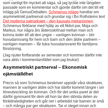
som vanligt för mycket att säga, så jag tyckte inte längden
passade som en kommentar och gjorde därför om det till ett
inlägg på GenusDebatten.
Schmenus inlägg
handlar om
asymmetriskt partnerval och grundar sig i Bo Rothsteins text
Det moderna patriarkatet – den kausala mekanismen
.
Schmenus förklarar med hjälp av ett fiktivt par, Maja och
Markus, hur några års åldersskillnad mellan man och
kvinna
leder till
att den yngre – vanligen kvinnan – blir
huvudansvarig för hem och barn och den äldre partnern –
vanligen mannen – får bära huvudansvaret för familjens
försörjning.
(Jag njuter fortfarande av semester och kommer därför inte
vara aktiv i kommentarsfältet som jag brukar)
Asymmetriskt partnerval – Ekonomisk
ojämställdhet
Precis så som Schmenus beskriver uppstår våra strukturer,
mannen är vanligen äldre och har därför kommit längre i sin
löneutveckling än kvinnan. Och för det unika paret är det
därför gynnsamt för
dem
att hon tar den största delen av
föräldraledigheten och går ner i arbetstid när barnen är små
– och många par ger strukturen. Tar vi steget innan och