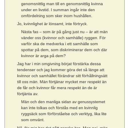
genomsnittlig man till en genomsnittlig kvinna
under en livstid. I summan ingår inte den
omfördelning som sker inom hushållen.
Jo, kvinnlighet är lönsamt, inte förtryck.
Nästa fas – som är på gång just nu – är att män
vänder oss (kvinnor och samhälle) ryggen. För
varför ska de medverka i ett samhälle som
spottar på dem, som diskriminerar dem och där
kvinnor är arga på dem?
Jag har i min omgivning börjat förstärka dessa
tendenser och jag kommer göra det så länge att
kvinnor och samhället förändrar sitt förhållningsätt
till oss män. Män förtjänar mycket mer respekt än
de får och kvinnor får mera respekt än de är
förtjänta av.
Män och den manliga sidan av genussystemet
kan inte tolkas och förstås med en kvinnlig
ryggsäck som förförståelse och verktyg, lika lite
som omvänt.
Nå, för mig har det gått ganska bra. Men nej, män