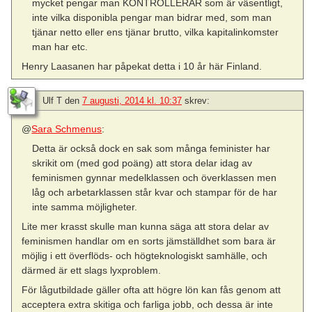
mycket pengar man KONTROLLERAR som är väsentligt,
inte vilka disponibla pengar man bidrar med, som man
tjänar netto eller ens tjänar brutto, vilka kapitalinkomster
man har etc.
Henry Laasanen har påpekat detta i 10 år här Finland.
Ulf T
den
7 augusti, 2014 kl. 10:37
skrev:
@
Sara Schmenus
:
Detta är också dock en sak som många feminister har
skrikit om (med god poäng) att stora delar idag av
feminismen gynnar medelklassen och överklassen men
låg och arbetarklassen står kvar och stampar för de har
inte samma möjligheter.
Lite mer krasst skulle man kunna säga att stora delar av
feminismen handlar om en sorts jämställdhet som bara är
möjlig i ett överflöds- och högteknologiskt samhälle, och
därmed är ett slags lyxproblem.
För lågutbildade gäller ofta att högre lön kan fås genom att
acceptera extra skitiga och farliga jobb, och dessa är inte