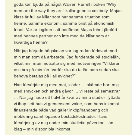
goda kan bjuda på något Warren Farrell i boken ”Why
men are the way they are” kallar genetic celebrity. Majas
klass är full av killar som har samma situation som
henne. Samma ekonomi, samma brist på ekonomisk
frihet. Var är logiken i att bedömas Majas frihet jämfört
med hennes partner och inte med de killar som är
likvärdiga henne?
När jag började högskolan var jag redan förlovad med
min man som då arbetade. Jag funderade på studielån,
vilket min man motsatte sig med motiveringen ”Vi klarar
oss bra på min lön. Varför ska du ta lån som sedan ska
behöva betalas på i all evighet?”
Han försörjde mig med mat, kläder … skämde bort mig
med smycken och andra gåvor … vi reste på semestrar
… När jag hade ett halvt år kvar av mina studier flyttade
vi ihop i ett hus vi gemensamt valde, som hans inkomst
finansierade både vad gäller inköp/handpeng och
möblering samt löpande bostadskostnader. Hans
försörjning av mig under min studietid påverkar – än
idag – min disponibla inkomst.