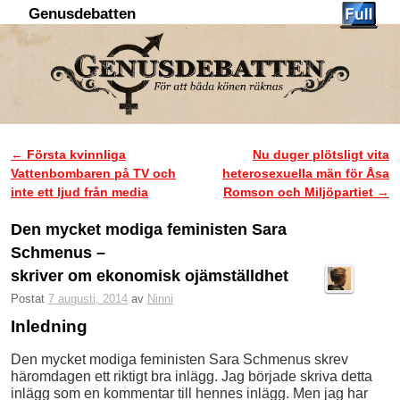
Genusdebatten
Hoppa till huvudinnehåll
Hoppa till sekundärt innehåll
←
Första kvinnliga
Nu duger plötsligt vita
Inläggsnavigering
Vattenbombaren på TV och
heterosexuella män för Åsa
inte ett ljud från media
Romson och Miljöpartiet
→
Den mycket modiga feministen Sara
Schmenus –
skriver om ekonomisk ojämställdhet
Postat
7 augusti, 2014
av
Ninni
Inledning
Den mycket modiga feministen Sara Schmenus skrev
häromdagen ett riktigt bra inlägg. Jag började skriva detta
inlägg som en kommentar till hennes inlägg. Men jag har