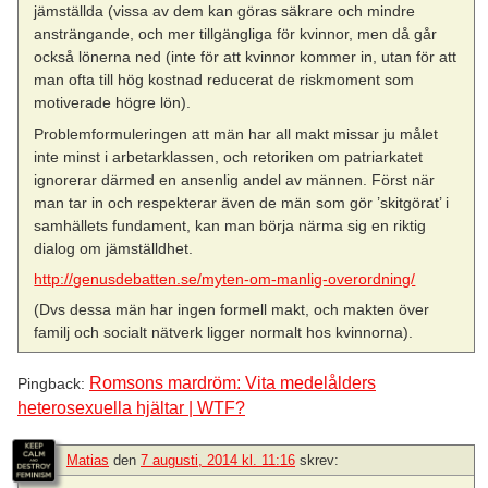
jämställda (vissa av dem kan göras säkrare och mindre
ansträngande, och mer tillgängliga för kvinnor, men då går
också lönerna ned (inte för att kvinnor kommer in, utan för att
man ofta till hög kostnad reducerat de riskmoment som
motiverade högre lön).
Problemformuleringen att män har all makt missar ju målet
inte minst i arbetarklassen, och retoriken om patriarkatet
ignorerar därmed en ansenlig andel av männen. Först när
man tar in och respekterar även de män som gör ’skitgörat’ i
samhällets fundament, kan man börja närma sig en riktig
dialog om jämställdhet.
http://genusdebatten.se/myten-om-manlig-overordning/
(Dvs dessa män har ingen formell makt, och makten över
familj och socialt nätverk ligger normalt hos kvinnorna).
Romsons mardröm: Vita medelålders
Pingback:
heterosexuella hjältar | WTF?
Matias
den
7 augusti, 2014 kl. 11:16
skrev: