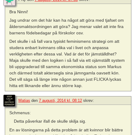
Bra Ninni!
Jag undrar om det här kan ha något att göra med tjafset om
åldersmaktsordningen att göra? Jag menar valet att inte fira
barnens födelsedagar på förskolor osv.
Det skulle i så fall vara typiskt feminismens strategi om att
studera enbart kvinnans olika val i livet och anpassa
verkligheten efter dessa val. Vad är det för jämställdhet?
Maja skulle med den logiken i så fall via ett ojämställt system
bli uppgraderad till samma ekonomiska status som Markus
och därmed totalt aktersegla sina jämngamla oavsett kön.
Det vill säga så länge inte någon annan just FLICKA lyckas
hitta ett liknande eller ännu större kap.
Matias
den
7 augusti, 2014 kl. 08:12
skrev:
Schmenus:
Detta påverkar ifall de skulle skilja sig.
En av lösningarna på detta problem är att kvinnor blir bättre