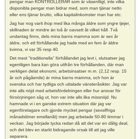
pengar man KONTROLLERAR som är väsentligt, inte vilka
disponibla pengar man bidrar med, som man tjänar netto
eller ens tjänar brutto, vilka kapitalinkomster man har etc.
Jag har nog varit ihop med lika många äldre som yngre tjejer,
skillnaden är mindre än två år oavsett åt vilket håll. Två
undantag finns, dels mina barns mamma som är sex år
äldre, och ett förhållande jag hade med en fem år äldre
kvinna, vi var 35 resp 40.
Det mest ”traditionella” förhållandet jag levt i, slutsatser jag
egentligen bara kan göra utifrån tre förhållanden, där man
verkligen delat ekonomi, arbetsinsatser m.m. (2,12 resp. 15
år och pågående) är mina barns mamma, och hon är
svenska och har tydliga och uttalade vänsteråsikter. Jag var
inte alls nöjd med arbetsfördelningen eller hur ansvar för
försörjningen såg ut, hon var inte alls lika missnöjd. Nu
hamnade vi i en ganske extrem situation där jag var
egenföretagare och gjorde mycket pengar (sexsiffriga
månadslöner emellanåt) men jag arbetade 50-80 timmar i
veckan. Jag började tycka redan då att det var en dålig deal,
och det blev en starkt bidragande orsak till att jag ville
separera.