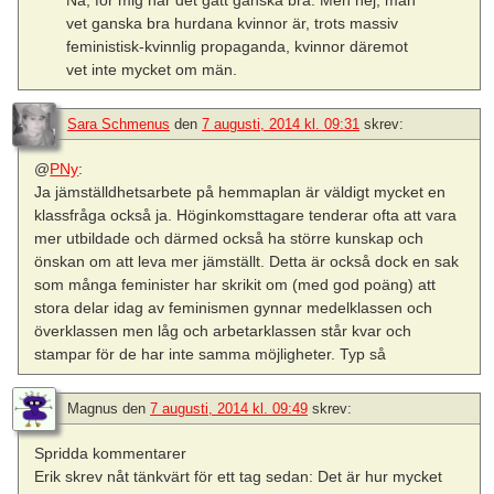
vet ganska bra hurdana kvinnor är, trots massiv
feministisk-kvinnlig propaganda, kvinnor däremot
vet inte mycket om män.
Sara Schmenus
den
7 augusti, 2014 kl. 09:31
skrev:
@
PNy
:
Ja jämställdhetsarbete på hemmaplan är väldigt mycket en
klassfråga också ja. Höginkomsttagare tenderar ofta att vara
mer utbildade och därmed också ha större kunskap och
önskan om att leva mer jämställt. Detta är också dock en sak
som många feminister har skrikit om (med god poäng) att
stora delar idag av feminismen gynnar medelklassen och
överklassen men låg och arbetarklassen står kvar och
stampar för de har inte samma möjligheter. Typ så
Magnus
den
7 augusti, 2014 kl. 09:49
skrev:
Spridda kommentarer
Erik skrev nåt tänkvärt för ett tag sedan: Det är hur mycket