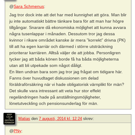
@
Sara Schmenus
:
Jag tror dock inte att det har med kunnighet att göra. Man blir
ju inte automatiskt bättre tänkare bara för att man har högre
tillgångar. Snarare då ekonomiska möjlighet att kunna avvara
några tusenlappar i månaden. Dessutom tror jag dessa
kvinnor i rikare området kanske är mera ”korrekt” drivna (PK)
till att ha egen karriär och därmed i större utsträckning
prioriterar karriären. Alltså väljer de att jobba. Personligren
tycker jag att båda könen borde få ha båda möjligheterna
utan att bli utpekade som något dåligt.
En liten undran bara som jag tror jag frågat om tidigare här.
Fanns över huvudtaget diskussionen om delad
föräldraförsäkring när vi hade obligatorisk värnplikt för män?
Det skulle vara intressant att veta hur stor effekt
regeländringen hade på anställningsmöjligheter,
lönetutveckling och pensionsunderlag för män.
Matias
den
7 augusti, 2014 kl. 12:24
skrev:
@
PNy
: