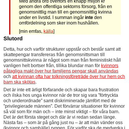
Med andra ord överförs en knapp miljon kr
genom den offentliga sektorns försorg, från en
genomsnittlig man till en genomsnittlig kvinna
under en livstid. I summan ingår
inte
den
omfördelning som sker inom hushållen.
[min emfas,
källa
]
Slutord
Detta, hur och varför strukturer uppstår och består samt att
skattepengar transfereras från genomsnittsman till
genomsnittskvinna är något som man från feministiskt håll
vanligen helt bortser från, tillika blundar man för
kvinnors
påtagliga makt över hur familjens pengar skall användas
och
att kvinnan ofta har tolkningsföreträde över hur hem och
barn ska skötas
.
Det är inte ett ärligt förfarande och skapar bara frustration
och ilska hos unga kvinnor när de tror sig vara ”förtryckta
och underordnade” samt diskriminerade jämfört med de
”privilegierade männen”. Det förvärrar situationer för kvinnor
så väl som för män och – inte minst viktigt – för våra barn.
Det är det första steget och där är vi redan sedan länge.
Nästa fas – som är på gång just nu – är att män vänder oss
(kvinnor och samhälle) ryggen. För varför ska de medverka i