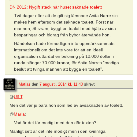
DN 2012: Nygift stack när huset saknade toalett
Två dagar efter att de gift sig lämnade Anita Narre sin
makes hem eftersom det saknade toalett. Först när
mannen, Shivram, byggt en toalett med hjälp av sina
besparingar och bidrag från bybor återvände hon.
Händelsen hade förmodligen inte uppmärksammats
internationellt om det inte vore för att en ideell
organisation utfärdat en belöning på 10.000 dollar, i
runda slängar 70.000 kronor, för Anita Narres ”modiga
beslut att tvinga mannen att bygga en toalett”.
Matias
den
7 augusti, 2014 kl. 11:40
skrev:
@
Ulf T
:
Men det var ju bara hon som led av avsaknaden av toalett.
@
Maria
:
Vad är det för modigt med den där texten?
Manligt sett är det inte modigt men i den kvinnliga