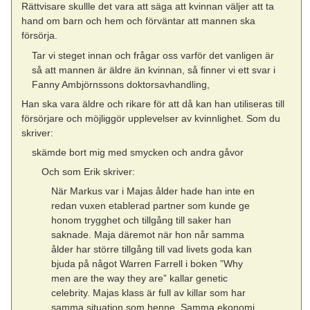
Rättvisare skullle det vara att säga att kvinnan väljer att ta
hand om barn och hem och förväntar att mannen ska
försörja.
Tar vi steget innan och frågar oss varför det vanligen är
så att mannen är äldre än kvinnan, så finner vi ett svar i
Fanny Ambjörnssons doktorsavhandling,
Han ska vara äldre och rikare för att då kan han utiliseras till
försörjare och möjliggör upplevelser av kvinnlighet. Som du
skriver:
skämde bort mig med smycken och andra gåvor
Och som Erik skriver:
När Markus var i Majas ålder hade han inte en
redan vuxen etablerad partner som kunde ge
honom trygghet och tillgång till saker han
saknade. Maja däremot när hon når samma
ålder har större tillgång till vad livets goda kan
bjuda på något Warren Farrell i boken ”Why
men are the way they are” kallar genetic
celebrity. Majas klass är full av killar som har
samma situation som henne. Samma ekonomi,