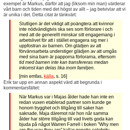
exempel är Markus, därför att jag (liksom min man) värderar
vårt barn och tiden med det högst av allt – jag betvivlar att vi
är unika i det. Detta citat är tänkvärt:
Slutligen är det viktigt att poängtera att kvinnor
inte nödvändigtvis ska ses som förlorare i och
med att de generellt minskar sitt engagemang i
arbetslivet för att i stället engagera sig mer i
uppfostran av barnen. Om glädjen av att
förvärvsarbeta understiger glädjen av att umgås
med sina barn är papporna förlorarna, eftersom
tid med barnen inte kan transfereras medan
inkomst kan delas lika inom familjen
.
[min emfas,
källa
, s. 16]
Erik tar upp en annan aspekt värd att begrunda i
kommentarsfältet:
När Markus var i Majas ålder hade han inte en
redan vuxen etablerad partner som kunde ge
honom trygghet och tillgång till saker han
saknade. Maja däremot när hon når samma
ålder har större tillgång till vad livets goda kan
bjuda på något Warren Farrell i boken ”Why men
are the way they are” kallar genetic celebrity.