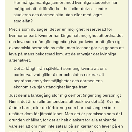
Hur många manliga jämfört med kvinnliga studenter har
möjlighet att bli försörjda – helt eller delvis – under
studierna och därmed sitta utan eller med lägre
studielån?
Precis som du säger: det är en möjlighet reserverad för
kvinnor enbart. Kvinnor har länge haft möjlighet att ordna det
och leva som män gör, ingenting tvingar kvinnor att göra sig
ekonomiskt beroende av män, men kvinnor gör sig genom att
leva på mäns bekostnad iom. att de utnyttjar det kvinnliga
alternativet.
Det är långt ifrån självklart som ung kvinna att ens
partnerval vad gäller ålder och status riskerar att
begränsa ens yrkesmöjligheter och därmed ens
ekonomiska självständighet längre fram.
Just denna tankegång stör mig oerhört (ingenting personligt
Ninni, det är en allmän tendens att beskriva det så). Kvinnor
är inte barn, eller de förblir nog som barn så länge vi inte
utsätter dom för jämställdhet. Men det är premissen som är i
grunden ohållbar, för det är helt glaskart för alla tänkande
varelser att om man inte satsar på sin karriär och lever på en