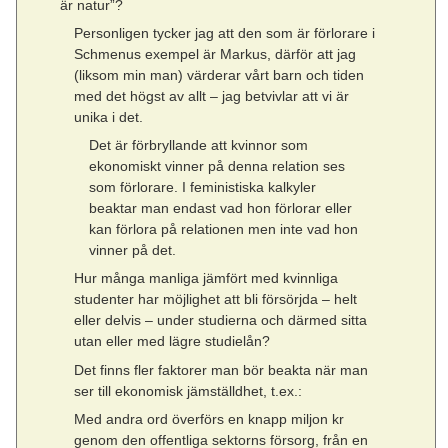
är natur”?
Personligen tycker jag att den som är förlorare i
Schmenus exempel är Markus, därför att jag
(liksom min man) värderar vårt barn och tiden
med det högst av allt – jag betvivlar att vi är
unika i det.
Det är förbryllande att kvinnor som
ekonomiskt vinner på denna relation ses
som förlorare. I feministiska kalkyler
beaktar man endast vad hon förlorar eller
kan förlora på relationen men inte vad hon
vinner på det.
Hur många manliga jämfört med kvinnliga
studenter har möjlighet att bli försörjda – helt
eller delvis – under studierna och därmed sitta
utan eller med lägre studielån?
Det finns fler faktorer man bör beakta när man
ser till ekonomisk jämställdhet, t.ex.:
Med andra ord överförs en knapp miljon kr
genom den offentliga sektorns försorg, från en