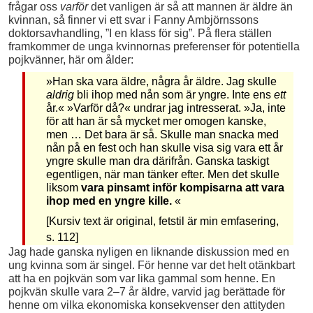
frågar oss
varför
det vanligen är så att mannen är äldre än
kvinnan, så finner vi ett svar i Fanny Ambjörnssons
doktorsavhandling, ”I en klass för sig”. På flera ställen
framkommer de unga kvinnornas preferenser för potentiella
pojkvänner, här om ålder:
»Han ska vara äldre, några år äldre. Jag skulle
aldrig
bli ihop med nån som är yngre. Inte ens
ett
år.« »Varför då?« undrar jag intresserat. »Ja, inte
för att han är så mycket mer omogen kanske,
men … Det bara är så. Skulle man snacka med
nån på en fest och han skulle visa sig vara ett år
yngre skulle man dra därifrån. Ganska taskigt
egentligen, när man tänker efter. Men det skulle
liksom
vara pinsamt inför kompisarna att vara
ihop med en yngre kille.
«
[Kursiv text är original, fetstil är min emfasering,
s. 112]
Jag hade ganska nyligen en liknande diskussion med en
ung kvinna som är singel. För henne var det helt otänkbart
att ha en pojkvän som var lika gammal som henne. En
pojkvän skulle vara 2–7 år äldre, varvid jag berättade för
henne om vilka ekonomiska konsekvenser den attityden