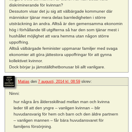
diskriminerande för kvinnan?
Dessutom visar det ju sig att välbärgade kommuner där
människor tjänar mera delas barnledigheten i större
utsträckning än andra. Alltså är den gemensamma ekonomin
hög i förhållande till utgifterna så har den som tjänar mest i
hushållet möjlighet att vara hemma utan någon större
uppoffring.
Alltså välbärgade feminister uppmanar familjer med svaga
ekonomier att göra jättestora uppoffringar för att gynna
kollektivet kvinnor.
Dock börjar ju jämställdhetbonusar bli allt vanligare.
Matias
den
7 augusti, 2014 kl. 08:59
skrev:
Ninni:
hur några års åldersskillnad mellan man och kvinna
leder till att den yngre – vanligen kvinnan – blir
huvudansvarig för hem och barn och den äldre partnern
– vanligen mannen – får bära huvudansvaret för
familjens försörjning.