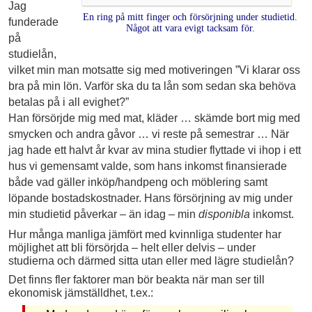
Jag
En ring på mitt finger och försörjning under studietid.
funderade
Något att vara evigt tacksam för.
på
studielån,
vilket min man motsatte sig med motiveringen ”Vi klarar oss
bra på min lön. Varför ska du ta lån som sedan ska behöva
betalas på i all evighet?”
Han försörjde mig med mat, kläder … skämde bort mig med
smycken och andra gåvor … vi reste på semestrar … När
jag hade ett halvt år kvar av mina studier flyttade vi ihop i ett
hus vi gemensamt valde, som hans inkomst finansierade
både vad gäller inköp/handpeng och möblering samt
löpande bostadskostnader. Hans försörjning av mig under
min studietid påverkar – än idag – min
disponibla
inkomst.
Hur många manliga jämfört med kvinnliga studenter har
möjlighet att bli försörjda – helt eller delvis – under
studierna och därmed sitta utan eller med lägre studielån?
Det finns fler faktorer man bör beakta när man ser till
ekonomisk jämställdhet, t.ex.: