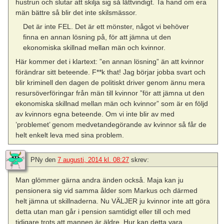
hustrun och slutar att skilja sig så lättvindigt. Ta hand om era
män bättre så blir det inte skilsmässor.
Det är inte FEL. Det är ett mönster, något vi behöver
finna en annan lösning på, för att jämna ut den
ekonomiska skillnad mellan män och kvinnor.
Här kommer det i klartext: ”en annan lösning” än att kvinnor
förändrar sitt beteende. F**k that! Jag börjar jobba svart och
blir kriminell den dagen de politiskt driver genom ännu mera
resursöverföringar från män till kvinnor ”för att jämna ut den
ekonomiska skillnad mellan män och kvinnor” som är en följd
av kvinnors egna beteende. Om vi inte blir av med
’problemet’ genom medvetandegörande av kvinnor så får de
helt enkelt leva med sina problem.
PNy
den
7 augusti, 2014 kl. 08:27
skrev:
Man glömmer gärna andra änden också. Maja kan ju
pensionera sig vid samma ålder som Markus och därmed
helt jämna ut skillnaderna. Nu VÄLJER ju kvinnor inte att göra
detta utan man går i pension samtidigt eller till och med
tidigare trots att mannen är äldre. Hur kan detta vara