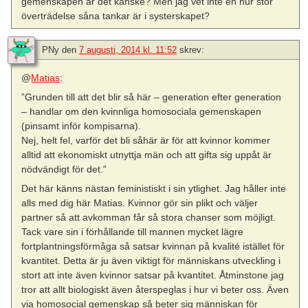
gemenskapen är det kanske? Men jag vet inte en hur stor
överträdelse såna tankar är i systerskapet?
PNy
den
7 augusti, 2014 kl. 11:52
skrev:
@
Matias
:
”Grunden till att det blir så här – generation efter generation
– handlar om den kvinnliga homosociala gemenskapen
(pinsamt inför kompisarna).
Nej, helt fel, varför det bli såhär är för att kvinnor kommer
alltid att ekonomiskt utnyttja män och att gifta sig uppåt är
nödvändigt för det.”
Det här känns nästan feministiskt i sin ytlighet. Jag håller inte
alls med dig här Matias. Kvinnor gör sin plikt och väljer
partner så att avkomman får så stora chanser som möjligt.
Tack vare sin i förhållande till mannen mycket lägre
fortplantningsförmåga så satsar kvinnan på kvalité istället för
kvantitet. Detta är ju även viktigt för människans utveckling i
stort att inte även kvinnor satsar på kvantitet. Åtminstone jag
tror att allt biologiskt även återspeglas i hur vi beter oss. Även
via homosocial gemenskap så beter sig människan för