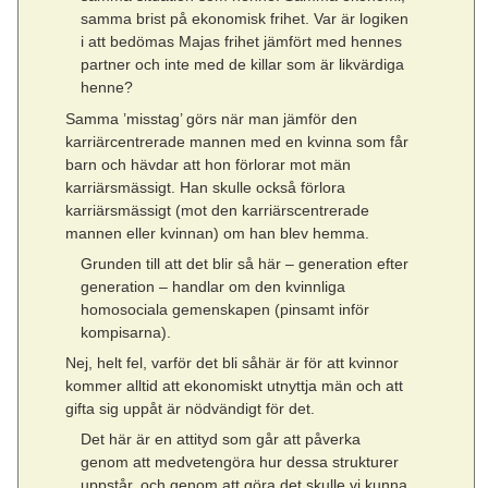
samma brist på ekonomisk frihet. Var är logiken
i att bedömas Majas frihet jämfört med hennes
partner och inte med de killar som är likvärdiga
henne?
Samma ’misstag’ görs när man jämför den
karriärcentrerade mannen med en kvinna som får
barn och hävdar att hon förlorar mot män
karriärsmässigt. Han skulle också förlora
karriärsmässigt (mot den karriärscentrerade
mannen eller kvinnan) om han blev hemma.
Grunden till att det blir så här – generation efter
generation – handlar om den kvinnliga
homosociala gemenskapen (pinsamt inför
kompisarna).
Nej, helt fel, varför det bli såhär är för att kvinnor
kommer alltid att ekonomiskt utnyttja män och att
gifta sig uppåt är nödvändigt för det.
Det här är en attityd som går att påverka
genom att medvetengöra hur dessa strukturer
uppstår, och genom att göra det skulle vi kunna