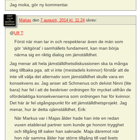
Jag moka, gör ny kommentar.
Matias
den
7 augusti, 2014 kl. 11:24
skrev:
@
Ulf T
:
Först när man tar in och respekterar även de män som
gör ‘skitgörat’ i samhällets fundament, kan man börja
närma sig en riktig dialog om jämställdhet.
Jag menar att hela jämställdhetsdiskussionen ska ta många
steg tillbaka pga. att vi inte (mestadels kvinnor) förstår att de
inte vill välja det alternativ som jämställdhet skulle vara en
konsekvens av. Jag anser att Schmenus och delvist Ninni (lite
bara) har fel i att de beskriver ordningen för mycket utifrån de
ofördelaktiga konsekvenserna som ordningen har för kvinnor.
Det här är fel utgångspunkt för ett jämställdhetsprojekt. Jag
menar, hur är detta ojämställdhet, Erik:
När Markus var i Majas ålder hade han inte en redan
vuxen etablerad partner som kunde ge honom trygghet
och tillgång till saker han saknade. Maja däremot när
hon når samma ålder har större tillgång till vad livets