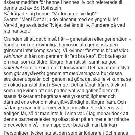
riskerar medföra för henne i hennes liv och refererade till
denna text av Bo Rothstein.
Så frågade jag henne: ”Varför är det viktigt?”
Svaret: ”Men! Det är ju dö-pinsamt med en yngre kille!”
Varvid jag avslutade: ”Nåja, det är ditt liv. Fundera på vad
jag har sagt.”
Grunden till att det blir så här – generation efter generation –
handlar om den kvinnliga homosociala gemenskapen
(pinsamt inför kompisarna). Vi kvinnor får status
bland våra
väninnor
utifrån om partnern är ”ett bra kap”. Ett bra kap är
en man som är äldre, längre, har rätt stil samt har god
potential
som försörjare och försvarare. Det här är en attityd
som
går att påverka
genom att
medvetengöra
hur dessa
strukturer uppstår, och genom att göra det skulle vi kunna se
en ökad jämställdhet i Sverige. Det är långt ifrån självklart
som ung kvinna att ens partnerval vad gäller ålder och
status riskerar att begränsa ens yrkesmöjligheter och
därmed ens ekonomiska självständighet längre fram. Och
så länge man inte är medveten om vilka effekter ens val
troligen får, så är man inte fri i sina val. (Jag menar dock att
denna partnerselektering oftast sker på en mer eller mindre
omedveten nivå – man upplever bara att man blir kär)
Personligen tycker jag att den som är förlorare i Schmenus