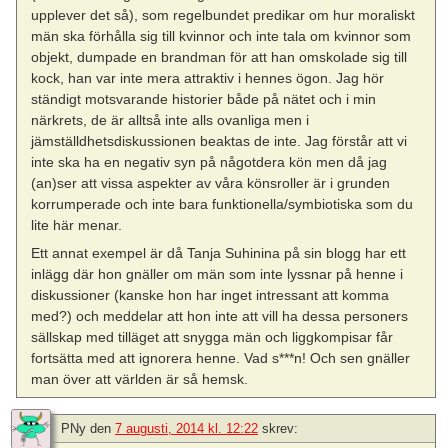
upplever det så), som regelbundet predikar om hur moraliskt
män ska förhålla sig till kvinnor och inte tala om kvinnor som
objekt, dumpade en brandman för att han omskolade sig till
kock, han var inte mera attraktiv i hennes ögon. Jag hör
ständigt motsvarande historier både på nätet och i min
närkrets, de är alltså inte alls ovanliga men i
jämställdhetsdiskussionen beaktas de inte. Jag förstår att vi
inte ska ha en negativ syn på någotdera kön men då jag
(an)ser att vissa aspekter av våra könsroller är i grunden
korrumperade och inte bara funktionella/symbiotiska som du
lite här menar.
Ett annat exempel är då Tanja Suhinina på sin blogg har ett
inlägg där hon gnäller om män som inte lyssnar på henne i
diskussioner (kanske hon har inget intressant att komma
med?) och meddelar att hon inte att vill ha dessa personers
sällskap med tilläget att snygga män och liggkompisar får
fortsätta med att ignorera henne. Vad s***n! Och sen gnäller
man över att världen är så hemsk.
PNy
den
7 augusti, 2014 kl. 12:22
skrev: