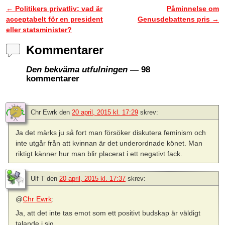
←
Politikers privatliv: vad är
Påminnelse om
Inläggsnavigering
acceptabelt för en president
Genusdebattens pris
→
eller statsminister?
Kommentarer
Den bekväma utfulningen
— 98
kommentarer
Chr Ewrk
den
20 april, 2015 kl. 17:29
skrev:
Ja det märks ju så fort man försöker diskutera feminism och
inte utgår från att kvinnan är det underordnade könet. Man
riktigt känner hur man blir placerat i ett negativt fack.
Ulf T
den
20 april, 2015 kl. 17:37
skrev:
@
Chr Ewrk
:
Ja, att det inte tas emot som ett positivt budskap är väldigt
talande i sig.