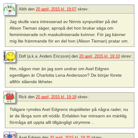
Alith
den
20 april, 2015 kl. 19:07
skrev:
Jag skulle vara intresserad av Ninnis synpunkter på det
Alison Tieman säger, apropå det hon brukar säga om
femininiserade och maskuliniserade kvinnor. För jag känner
mig lite främmande för en del hon (Alison Tieman) pratar om.
Dolf (a.k.a. Anders Ericsson)
den
20 april, 2015 kl. 19:10
skrev:
Hm, någon mer än jag som undrar om Axel Edgren
egentligen är Charlotta Lena Andersson? De börjar förete
alltför slående likheter.
Rick
den
20 april, 2015 kl. 19:18
skrev:
Tidigare rymdes Axel Edgrens stupiditeter på några rader, nu
är de långa som ett nödår. Enfalden har minsann en märklig
förmåga att uppta allt tillgängligt utrymme…
Axel Edgren
den
20 april, 2015 kl. 19:20
skrev: