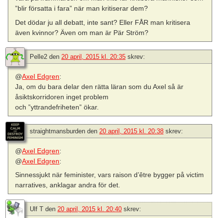
”blir försatta i fara” när man kritiserar dem?
Det dödar ju all debatt, inte sant? Eller FÅR man kritisera
även kvinnor? Även om man är Pär Ström?
Pelle2
den
20 april, 2015 kl. 20:35
skrev:
@
Axel Edgren
:
Ja, om du bara delar den rätta läran som du Axel så är
åsiktskorridoren inget problem
och ”yttrandefriheten” ökar.
straightmansburden
den
20 april, 2015 kl. 20:38
skrev:
@
Axel Edgren
:
@
Axel Edgren
:
Sinnessjukt när feminister, vars raison d’être bygger på victim
narratives, anklagar andra för det.
Ulf T
den
20 april, 2015 kl. 20:40
skrev: