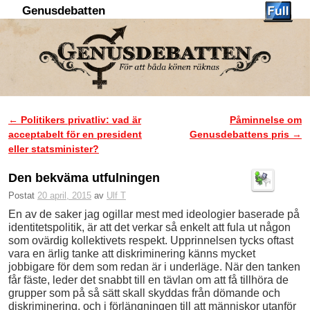
Genusdebatten
Hoppa till huvudinnehåll
Hoppa till sekundärt innehåll
←
Politikers privatliv: vad är
Påminnelse om
Inläggsnavigering
acceptabelt för en president
Genusdebattens pris
→
eller statsminister?
Den bekväma utfulningen
Postat
20 april, 2015
av
Ulf T
En av de saker jag ogillar mest med ideologier baserade på
identitetspolitik, är att det verkar så enkelt att fula ut någon
som ovärdig kollektivets respekt. Upprinnelsen tycks oftast
vara en ärlig tanke att diskriminering känns mycket
jobbigare för dem som redan är i underläge. När den tanken
får fäste, leder det snabbt till en tävlan om att få tillhöra de
grupper som på så sätt skall skyddas från dömande och
diskriminering, och i förlängningen till att människor utanför