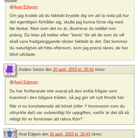
@
Axel Edgren
:
Om jag trodde att du faktiskt brydde dig om att ta reda på hur
det egentligen förhåller sig, skulle jag kunna förse dig med
lite länkar. Men som det nu är, illustrerar du istället min
poäng. Du letar på twitter efter ”bevis” för att de som du vill
skall vara fradgatuggande idioter faktiskt är det. Det kommer
du naturligtvis att hitta eftersom, som jag precis skrev, de har
blivit utfulade.
Anders Senior
den
20 april, 2015 kl. 20:42
skrev:
@
Axel Edgren
:
Du har fortfarande inte svarat på den enkla frågan som
kvarstod i den tidigare tråden, så jag gör ett nytt försök här:
När vi nu konstaterade att könet (eller Y kromosom som du
uttryckte det) var oväsentligt för uppgiften, varför är det då så
viktigt för er feminister att räkna Kön?
Axel Edgren
den
20 april, 2015 kl. 20:43
skrev: