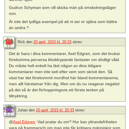
Gudrun Schyman som vill skicka män på omskolningsläger
mm.
Är inte det tydliga exempel på att ni ser er själva som bättre
än andra ?
Rick
den
20 april, 2015 kl. 20:33
skrev:
Det är bara i dina kommentarer, Axel Edgren, som det brukar
förekomma perversa bloddrypande fantasier om dödligt våld.
Du måste helt enkelt ha läst någon av dina tidigare
kommentarer men inte sett efter vem som skrivit den. Så
visst har det förekommit mordhot här bland kommentarerna,
men allt härstamar från dig. Men om du nu reagerar negativt
på det så är det förhoppningsvis ett första tecken på
tillnyktring.
Johan
den
20 april, 2015 kl. 20:33
skrev:
@
Axel Edgren
: Vad pratar du om? Hur kan yttrandefriheten
vara på frammarsch om man inte får kritisera människor som