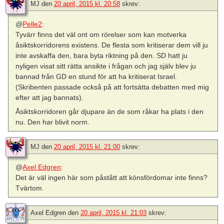
MJ
den
20 april, 2015 kl. 20:58
skrev:
@
Pelle2
:
Tyvärr finns det väl ont om rörelser som kan motverka
åsiktskorridorens existens. De flesta som kritiserar dem vill ju
inte avskaffa den, bara byta riktning på den. SD hatt ju
nyligen visat sitt rätta ansikte i frågan och jag själv blev ju
bannad från GD en stund för att ha kritiserat Israel.
(Skribenten passade också på att fortsätta debatten med mig
efter att jag bannats).
Åsiktskorridoren går djupare än de som råkar ha plats i den
nu. Den har blivit norm.
MJ
den
20 april, 2015 kl. 21:00
skrev:
@
Axel Edgren
:
Det är väl ingen här som påstått att könsfördomar inte finns?
Tvärtom.
Axel Edgren
den
20 april, 2015 kl. 21:03
skrev: