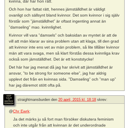
kvinna, där har hon rätt.
Och hon har fattat rätt, hennes jämställdhet är väldigt
ovanligt och sällsynt bland kvinnor. Det som kvinnor i sig själv
förstår som ”jämställdhet” är oftast ingenting annat än
”damseling” mao. kvinnlighet.
Kvinnor vill vara ”damsels” och baksidan av myntet är att de
vill att män klarar av sina problem utan att klaga, till den grad
att kvinnor inte ens vet av män problem, så lite tillåter kvinnor
män att vara svaga, men så klart förstås dessa kvinnliga krav
också som jämställdhet. Det är ett konststycke!
Det här har jag menat då jag har skrivit att jämställdhet är
ansvar, ”to be strong for someone else”, jag har aldrig
upplevt det från en kvinnas sida. ”Damseling” och ”man up”
har jag däremot stött ofta på.
straightmansburden
den
20 april, 2015 kl. 18:18
skrev:
@
Chr Ewrk
:
Ja det märks ju så fort man försöker diskutera feminism
och inte utgår från att kvinnan är det underordnade