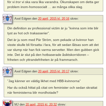
för vi
tror
vi ska vara lika varandra. Okunskapen om detta ger
problem inom-homosocialt … av många olika slag.
Axel Edgren
den
20 april, 2015 kl. 20:16
skrev:
Din definition av professional victim är ju ”kvinna som inte blir
tyst av hot och trakasserier”.
Det är ju som med Pär Ström, som pekade ut kvinnor han
visste skulle bli försatta i fara, för att sedan låtsas som att det
var slump när han fick varma servetter. Men den gubben gick
inte. Det är slut på den hotbaserade åsiktskorridoren –
friheten och yttrandefriheten är på frammarsch.
Axel Edgren
den
20 april, 2015 kl. 20:17
skrev:
”Jag känner en väldig likhet med HBB-kvinnorna”
Har du också hittat på citat om feminister och sedan skrattat
när feministerna blir mordhotade?
MJ
den
20 april, 2015 kl. 20:32
skrev: