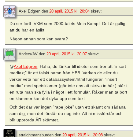
Axel Edgren
den
20 april, 2015 kl. 20:04
skrev:
Du ser fortf. VKM som 2000-talets Mein Kampf. Det är gulligt
att du har en åsikt.
Någon annan som kan svara?
Anders/AV
den
20 april, 2015 kl. 20:07
skrev:
@
Axel Edgren
: Haha, du länkar till idioter som tror att ”insert
media>;” är ett falskt namn från HBB. Varken de eller du
verkar veta hur ett databassystem/html fungerar. ”insert
media” med spetsklamer (går inte ens att skriva in här.) står i
en ruta man ska fylla i något i ett formulär. Råkar man ta bort
en klammer kan det dyka upp som text.
Och det där var ingen ”rape joke” utan ett skämt om sådana
som dig, men det förstår du nog inte. Att ni missförstår och
blir upprörda ÄR skämtet.
straightmansburden
den
20 april, 2015 kl. 20:08
skrev: