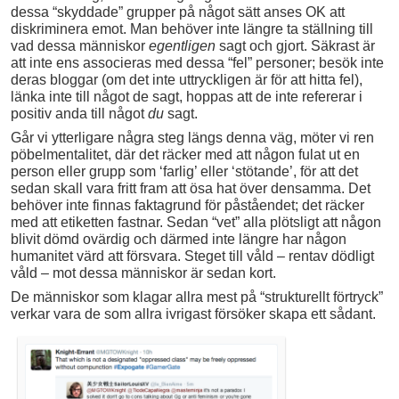
dessa “skyddade” grupper på något sätt anses OK att
diskriminera emot. Man behöver inte längre ta ställning till
vad dessa människor
egentligen
sagt och gjort. Säkrast är
att inte ens associeras med dessa “fel” personer; besök inte
deras bloggar (om det inte uttryckligen är för att hitta fel),
länka inte till något de sagt, hoppas att de inte refererar i
positiv anda till något
du
sagt.
Går vi ytterligare några steg längs denna väg, möter vi ren
pöbelmentalitet, där det räcker med att någon fulat ut en
person eller grupp som ‘farlig’ eller ‘stötande’, för att det
sedan skall vara fritt fram att ösa hat över densamma. Det
behöver inte finnas faktagrund för påståendet; det räcker
med att etiketten fastnar. Sedan “vet” alla plötsligt att någon
blivit dömd ovärdig och därmed inte längre har någon
humanitet värd att försvara. Steget till våld – rentav dödligt
våld – mot dessa människor är sedan kort.
De människor som klagar allra mest på “strukturellt förtryck”
verkar vara de som allra ivrigast försöker skapa ett sådant.