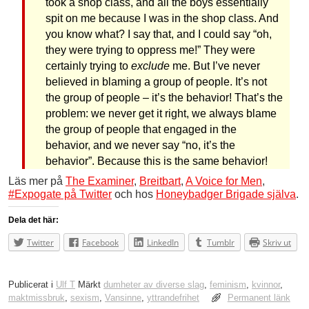
took a shop class, and all the boys essentially
spit on me because I was in the shop class. And
you know what? I say that, and I could say “oh,
they were trying to oppress me!” They were
certainly trying to
exclude
me. But I’ve never
believed in blaming a group of people. It’s not
the group of people – it’s the behavior! That’s the
problem: we never get it right, we always blame
the group of people that engaged in the
behavior, and we never say “no, it’s the
behavior”. Because this is the same behavior!
Läs mer på
The Examiner
,
Breitbart
,
A Voice for Men
,
#Expogate på Twitter
och hos
Honeybadger Brigade själva
.
Dela det här:
Twitter
Facebook
LinkedIn
Tumblr
Skriv ut
Publicerat i
Ulf T
Märkt
dumheter av diverse slag
,
feminism
,
kvinnor
,
maktmissbruk
,
sexism
,
Vansinne
,
yttrandefrihet
Permanent länk