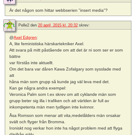
Är det någon som hittar webbserien ”insert media”?
Pelle2
den
20 april, 2015 kl. 20:32
skrev:
@
Axel Edgren
:
A, lite feministiska härskartekniker Axel.
Att svara på mitt påstående om att det är ni som ser er som
bättre
var förstås inte aktuellt.
Om det bara var dåren Kawa Zofalgary som sysslade med
att
håna män som grupp så kunde jag väl leva med det.
Kan ge några andra exempel:
Veronica Palm som t.ex skrev om att cyklande män som
grupp beter sig illa i trafiken och att världen är full av
inkompetenta män men tydligen inte kvinnor.
Åsa Romson som menar att vita,medelålders män orsakar
svält och flyger från Bromma.
Ironiskt nog verkar hon inte ha något problem med att flyga
därifrån själv.