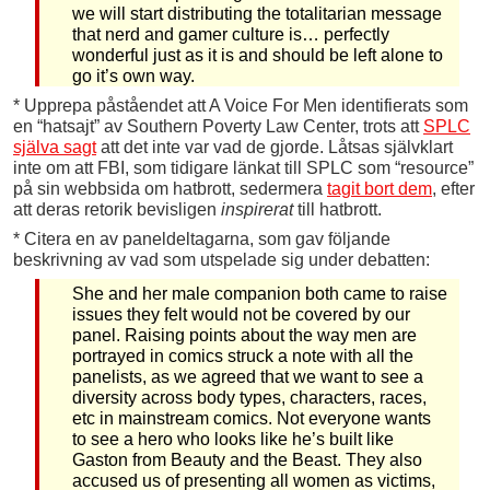
we will start distributing the totalitarian message
that nerd and gamer culture is… perfectly
wonderful just as it is and should be left alone to
go it’s own way.
* Upprepa påståendet att A Voice For Men identifierats som
en “hatsajt” av Southern Poverty Law Center, trots att
SPLC
själva sagt
att det inte var vad de gjorde. Låtsas självklart
inte om att FBI, som tidigare länkat till SPLC som “resource”
på sin webbsida om hatbrott, sedermera
tagit bort dem
, efter
att deras retorik bevisligen
inspirerat
till hatbrott.
* Citera en av paneldeltagarna, som gav följande
beskrivning av vad som utspelade sig under debatten:
She and her male companion both came to raise
issues they felt would not be covered by our
panel. Raising points about the way men are
portrayed in comics struck a note with all the
panelists, as we agreed that we want to see a
diversity across body types, characters, races,
etc in mainstream comics. Not everyone wants
to see a hero who looks like he’s built like
Gaston from Beauty and the Beast. They also
accused us of presenting all women as victims,