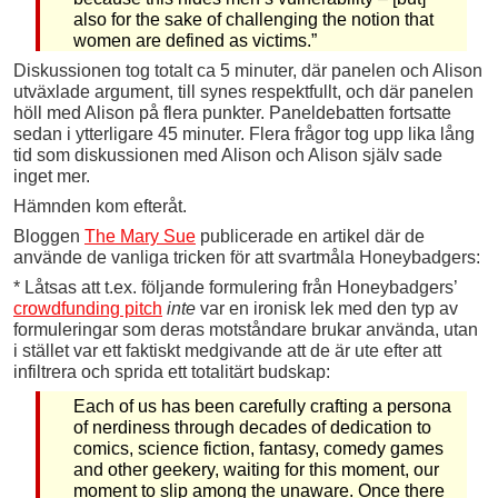
also for the sake of challenging the notion that
women are defined as victims.”
Diskussionen tog totalt ca 5 minuter, där panelen och Alison
utväxlade argument, till synes respektfullt, och där panelen
höll med Alison på flera punkter. Paneldebatten fortsatte
sedan i ytterligare 45 minuter. Flera frågor tog upp lika lång
tid som diskussionen med Alison och Alison själv sade
inget mer.
Hämnden kom efteråt.
Bloggen
The Mary Sue
publicerade en artikel där de
använde de vanliga tricken för att svartmåla Honeybadgers:
* Låtsas att t.ex. följande formulering från Honeybadgers’
crowdfunding pitch
inte
var en ironisk lek med den typ av
formuleringar som deras motståndare brukar använda, utan
i stället var ett faktiskt medgivande att de är ute efter att
infiltrera och sprida ett totalitärt budskap:
Each of us has been carefully crafting a persona
of nerdiness through decades of dedication to
comics, science fiction, fantasy, comedy games
and other geekery, waiting for this moment, our
moment to slip among the unaware. Once there