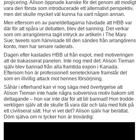
projicering. Alison öppnade kanske för det genom att modigt
vara den första som introducerade ett alternativt perspektiv,
men det skulle mycket väl kunna ha varit någon annan.
Men eftersom en av paneldeltagarna hävdade att HBB var
där för att spåra ur debatten, blev det sanning. Det verkar
som om arrangörerna tagit intryck av artikeln i The Mary
Sue; tweets som hänvisade till den sändes från arrangörens
konto, men har senare raderats.
Dagen efter kastades HBB ut från expot, med motiveringen
att de trakasserat panelen. Inte nog med det: Alison Tieman
själv blev bannad från alla framtida expon i Kanada.
Eftersom hon är professionell serietecknare framstår det
som en illvillig attack mot hennes försörjning.
Såhär i efterhand kan vi nog säga med övertygelse att
Alison Tieman inte hade några subversiva motiv bakom sitt
deltagande – hon var inte där för att bli bannad! Hon trodde
verkligen själv att de skulle få vara där och tala med folk på
ett civiliserat sätt. Hur vi vet det? Alison själv har berättat.
Döm själva om ni tycker hon är trovärdig: