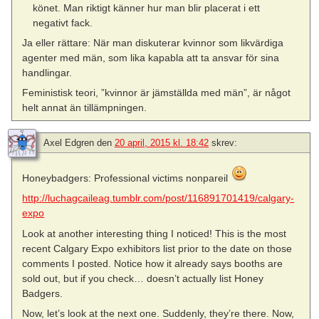
könet. Man riktigt känner hur man blir placerat i ett
negativt fack.
Ja eller rättare: När man diskuterar kvinnor som likvärdiga
agenter med män, som lika kapabla att ta ansvar för sina
handlingar.
Feministisk teori, ”kvinnor är jämställda med män”, är något
helt annat än tillämpningen.
Axel Edgren
den
20 april, 2015 kl. 18:42
skrev:
Honeybadgers: Professional victims nonpareil
http://luchagcaileag.tumblr.com/post/116891701419/calgary-
expo
Look at another interesting thing I noticed! This is the most
recent Calgary Expo exhibitors list prior to the date on those
comments I posted. Notice how it already says booths are
sold out, but if you check… doesn’t actually list Honey
Badgers.
Now, let’s look at the next one. Suddenly, they’re there. Now,