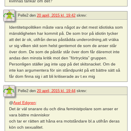
kvinnas tankar om det?
Pelle2
den
20 april, 2015 kl. 19:42
skrev:
Identitetspolitiken måste vara något av det mest idiotiska som
mänskligheten har kommit på. De som tror på idiotin tycker
att det är ok, utifrån deras påstådda underordning,att vräka
ur sig vilken skit som helst gentemot de som de anser står
över dom. De som de påstår står över dom får däremot inte
andas den minsta kritik mot den ”förtryckta” gruppen.
Personligen ställer jag inte upp på det skitsnacket. Om de
inte kan argumentera för sin ståndpunkt på ett bättre sätt så
får dom finna sig i att bli kritiserade av t.ex mig
Pelle2
den
20 april, 2015 kl. 19:44
skrev:
@
Axel Edgren
:
Det är väl snarare du och dina feministpolare som anser er
vara bättre människor
och tar er rätten att håna era motståndare bl.a utifrån deras
kön och sexualitet.