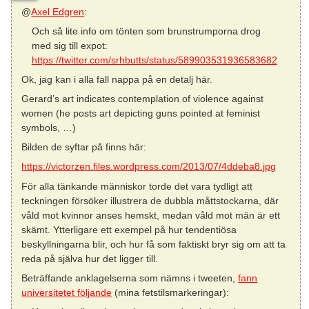
@
Axel Edgren
:
Och så lite info om tönten som brunstrumporna drog
med sig till expot:
https://twitter.com/srhbutts/status/589903531936583682
Ok, jag kan i alla fall nappa på en detalj här.
Gerard’s art indicates contemplation of violence against
women (he posts art depicting guns pointed at feminist
symbols, …)
Bilden de syftar på finns här:
https://victorzen.files.wordpress.com/2013/07/4ddeba8.jpg
För alla tänkande människor torde det vara tydligt att
teckningen försöker illustrera de dubbla måttstockarna, där
våld mot kvinnor anses hemskt, medan våld mot män är ett
skämt. Ytterligare ett exempel på hur tendentiösa
beskyllningarna blir, och hur få som faktiskt bryr sig om att ta
reda på själva hur det ligger till.
Beträffande anklagelserna som nämns i tweeten,
fann
universitetet följande
(mina fetstilsmarkeringar):