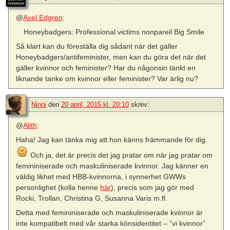
@
Axel Edgren
:
Honeybadgers: Professional victims nonpareil Big Smile
Så klart kan du föreställa dig sådant när det gäller
Honeybadgers/antifeminister, men kan du göra det när det
gäller kvinnor och feminister? Har du någonsin tänkt en
liknande tanke om kvinnor eller feminister? Var ärlig nu?
Ninni
den
20 april, 2015 kl. 20:10
skrev:
@
Alith
:
Haha! Jag kan tänka mig att hon känns främmande för dig.
Och ja, det är precis det jag pratar om när jag pratar om
femininiserade och maskuliniserade kvinnor. Jag känner en
väldig likhet med HBB-kvinnorna, i synnerhet GWWs
personlighet (kolla henne
här
), precis som jag gör med
Rocki, Trollan, Christina G, Susanna Varis m.fl.
Detta med femininiserade och maskuliniserade kvinnor är
inte kompatibelt med vår starka könsidentitet – ”vi kvinnor”