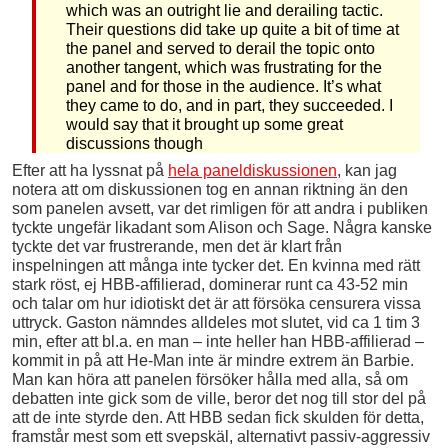
which was an outright lie and derailing tactic.
Their questions did take up quite a bit of time at
the panel and served to derail the topic onto
another tangent, which was frustrating for the
panel and for those in the audience. It’s what
they came to do, and in part, they succeeded. I
would say that it brought up some great
discussions though
Efter att ha lyssnat på
hela paneldiskussionen
, kan jag
notera att om diskussionen tog en annan riktning än den
som panelen avsett, var det rimligen för att andra i publiken
tyckte ungefär likadant som Alison och Sage. Några kanske
tyckte det var frustrerande, men det är klart från
inspelningen att många inte tycker det. En kvinna med rätt
stark röst, ej HBB-affilierad, dominerar runt ca 43-52 min
och talar om hur idiotiskt det är att försöka censurera vissa
uttryck. Gaston nämndes alldeles mot slutet, vid ca 1 tim 3
min, efter att bl.a. en man – inte heller han HBB-affilierad –
kommit in på att He-Man inte är mindre extrem än Barbie.
Man kan höra att panelen försöker hålla med alla, så om
debatten inte gick som de ville, beror det nog till stor del på
att de inte styrde den. Att HBB sedan fick skulden för detta,
framstår mest som ett svepskäl, alternativt passiv-aggressiv