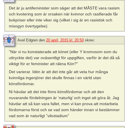
Det är ju antifeminister som säger att det MÅSTE vara rasism
och kvotering som är orsaken när kvinnor och rasifierade får
bokpriser eller inte viker sig (vilket i sig är en rasistisk och
misogyn övertygelse).
Axel Edgren
den
20 april, 2015 kl. 20:50
skrev:
”När vi nu konstaterade att könet (eller Y kromosom som du
uttryckte det) var oväsentligt för uppgiften, varför är det då så
viktigt för er feminister att räkna Kön?”
Det varierar. Idén är att det inte går att veta hur många
kvinnliga ingenjörer det skulle finnas i en värld utan
könsfördomar.
Ni hävdar att det inte finns könsfördomar och att den
nuvarande fördelningen är ’naturlig’ och inget att göra åt. Jag
hävdar att så kan vara fallet, men vi kan prova att motarbeta
fördomarna först och se vad som händer innan vi bestämmer
vad som är naturligt ”vilostadium”