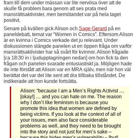
fram till dem under mässan var lite nervösa över att de
skulle få problem bara genom att ses prata med
mansrättsaktivister, men bemötandet var på hela taget
positivt.
Senare på kvällen gick Alison och
Sage Gerard
på en
paneldebatt, temat var “Women in Comics”. Eftersom Alison
är en kvinna i Comics verkade det ju relevant. Under
diskussionen slängde panelen ut en öppen fråga om varför
mansrättsaktivister har så svårt för kvinnor. Alison frågade
[ca 18:30 in i ljudupptagningen nedan] om hon fick ta den
frågan och panelen svarade entusiastiskt ja. Möjligen hade
de inte förstått att Alison var en MRA själv, men när hon väl
berättat det var det lite sent att dra tillbaka tillståndet. De
indikerade att hon kunde fortsätta.
Alison: “because I am a Men’s Rights Activist …
[okay!] … and you can hate on me. The reason
why I don’t like feminism is because you
promote this idea that women are defined by
being victims. If you look at the context of all of
your issues, men also face considerable
problems as well, and they need to be brought
into the story and not just for men’s sake –
because this hides men’s vulnerability – [but]