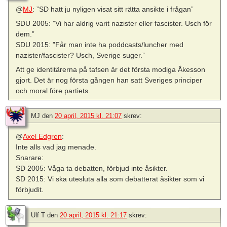
@
MJ
: ”SD hatt ju nyligen visat sitt rätta ansikte i frågan”
SDU 2005: ”Vi har aldrig varit nazister eller fascister. Usch för
dem.”
SDU 2015: ”Får man inte ha poddcasts/luncher med
nazister/fascister? Usch, Sverige suger.”
Att ge identitärerna på tafsen är det första modiga Åkesson
gjort. Det är nog första gången han satt Sveriges principer
och moral före partiets.
MJ
den
20 april, 2015 kl. 21:07
skrev:
@
Axel Edgren
:
Inte alls vad jag menade.
Snarare:
SD 2005: Våga ta debatten, förbjud inte åsikter.
SD 2015: Vi ska utesluta alla som debatterat åsikter som vi
förbjudit.
Ulf T
den
20 april, 2015 kl. 21:17
skrev: