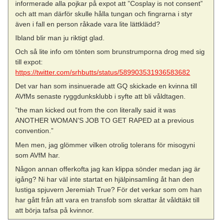
informerade alla pojkar på expot att ”Cosplay is not consent”
och att man därför skulle hålla tungan och fingrarna i styr
även i fall en person råkade vara lite lättklädd?
Ibland blir man ju riktigt glad.
Och så lite info om tönten som brunstrumporna drog med sig
till expot:
https://twitter.com/srhbutts/status/589903531936583682
Det var han som insinuerade att GQ skickade en kvinna till
AVfMs senaste ryggdunksklubb i syfte att bli våldtagen.
”the man kicked out from the con literally said it was
ANOTHER WOMAN’S JOB TO GET RAPED at a previous
convention.”
Men men, jag glömmer vilken otrolig tolerans för misogyni
som AVfM har.
Någon annan offerkofta jag kan klippa sönder medan jag är
igång? Ni har väl inte startat en hjälpinsamling åt han den
lustiga spjuvern Jeremiah True? För det verkar som om han
har gått från att vara en transfob som skrattar åt våldtäkt till
att börja tafsa på kvinnor.