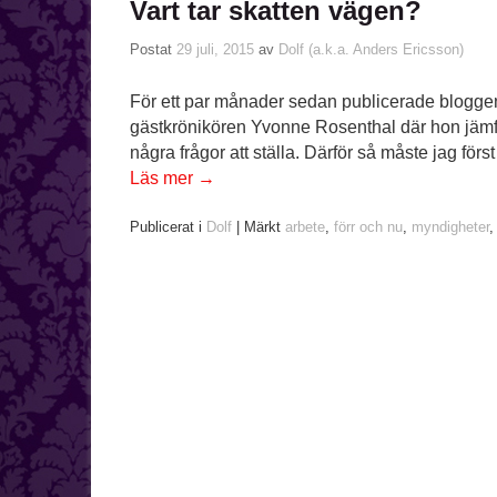
Vart tar skatten vägen?
Postat
29 juli, 2015
av
Dolf (a.k.a. Anders Ericsson)
För ett par månader sedan publicerade bloggen
gästkrönikören Yvonne Rosenthal där hon jämf
några frågor att ställa. Därför så måste jag för
Läs mer
→
Publicerat i
Dolf
|
Märkt
arbete
,
förr och nu
,
myndigheter