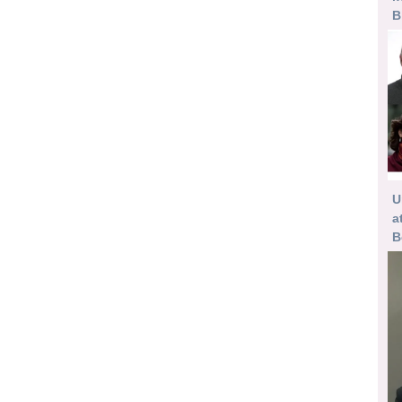
B
U
a
B