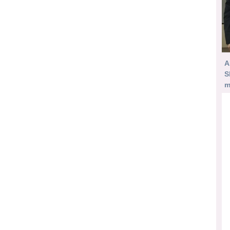
A
S
m