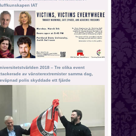
luffkunskapen IAT
niversitetstvärlden 2018 – Tre olika event
ttackerade av vänsterextremister samma dag,
eväpnad polis skyddade ett fjärde