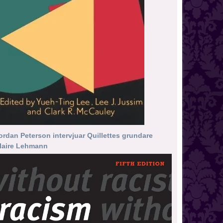
ordan Peterson intervjuar Quillettes grundare
laire Lehmann