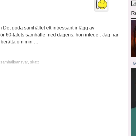
R
 Det goda samhället ett intressant inlägg av
ör 60-talets samhälle med dagens, hon inleder: Jag har
st berätta om min …
,
samhällsansvar
,
skatt
G