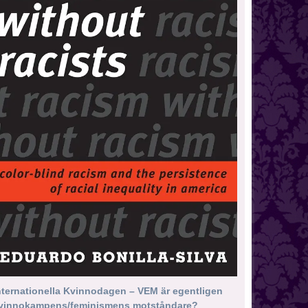
nternationella Kvinnodagen – VEM är egentligen
vinnokampens/feminismens motståndare?