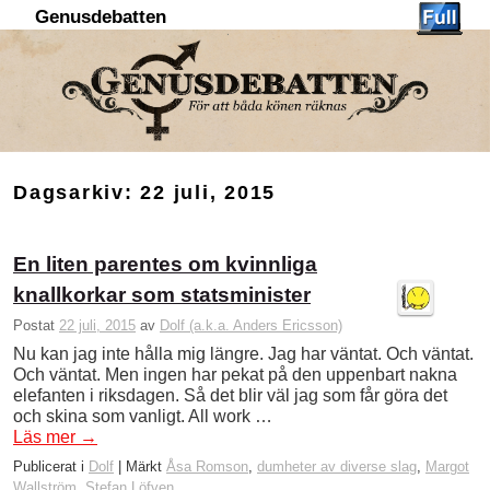
Genusdebatten
Hoppa till huvudinnehåll
Hoppa till sekundärt innehåll
Dagsarkiv:
22 juli, 2015
En liten parentes om kvinnliga
knallkorkar som statsminister
Postat
22 juli, 2015
av
Dolf (a.k.a. Anders Ericsson)
Nu kan jag inte hålla mig längre. Jag har väntat. Och väntat.
Och väntat. Men ingen har pekat på den uppenbart nakna
elefanten i riksdagen. Så det blir väl jag som får göra det
och skina som vanligt. All work …
Läs mer
→
Publicerat i
Dolf
|
Märkt
Åsa Romson
,
dumheter av diverse slag
,
Margot
Wallström
,
Stefan Löfven