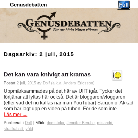
Genusdebatten
Hoppa till huvudinnehåll
Hoppa till sekundärt innehåll
Dagsarkiv:
2 juli, 2015
Det kan vara knivigt att kramas
Postat
2 juli, 2015
av
Dolf (a.k.a. Anders Ericsson)
Uppmärksammades på det här av UlfT igår. Tycker det
förtjänar att lyftas här också. Det är bloggaren/vloggaren
(eller vad det nu kallas när man YouTubar) Sargon of Akkad
som har lagt upp en video på tuben. För de som inte …
Läs mer
→
Publicerat i
Dolf
|
Märkt
domstolar
,
Jennifer Berube
,
misandri
,
straffrabatt
,
våld