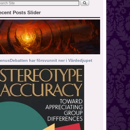
ecent Posts Slider
enusDebatten har försvunnit ner i Värdedjupet