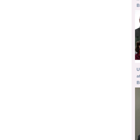
B
U
a
B