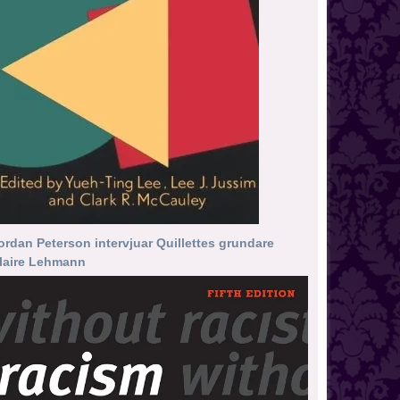
ordan Peterson intervjuar Quillettes grundare
laire Lehmann