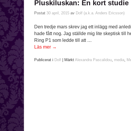
Pluskiluskan: En kort studie 
Postat
30 april, 2015
av
Dolf (a.k.a. Anders Ericsson)
Den tredje mars skrev jag ett inlägg med anled
hade fått nog. Jag ställde mig lite skeptisk till 
Ring P1 som ledde till att …
Läs mer
→
Publicerat i
Dolf
|
Märkt
Alexandra Pascalidou
,
media
,
Me