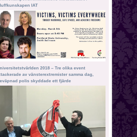
luffkunskapen IAT
niversitetstvärlden 2018 – Tre olika event
ttackerade av vänsterextremister samma dag,
eväpnad polis skyddade ett fjärde