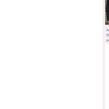
A
S
m