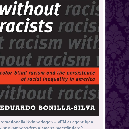
nternationella Kvinnodagen – VEM är egentligen
vinnokampens/feminismens motståndare?