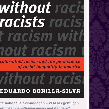
nternationella Kvinnodagen – VEM är egentligen
vinnokampens/feminismens motståndare?