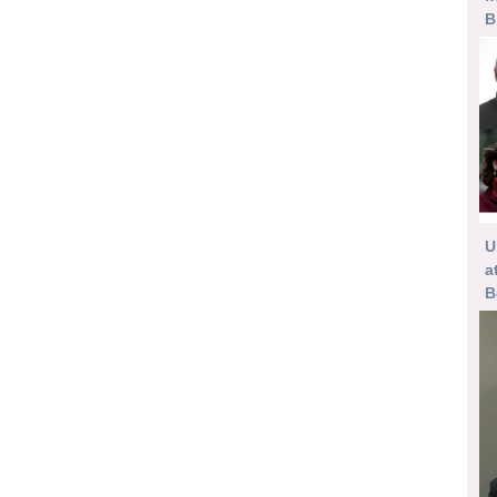
B
U
a
B