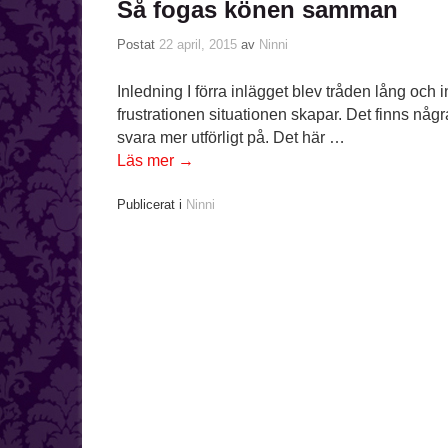
Så fogas könen samman
Postat
22 april, 2015
av
Ninni
Inledning I förra inlägget blev tråden lång och i
frustrationen situationen skapar. Det finns några
svara mer utförligt på. Det här …
Läs mer
→
Publicerat i
Ninni