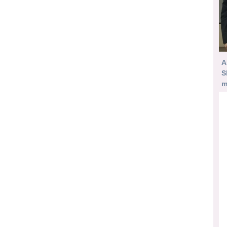
A
S
m