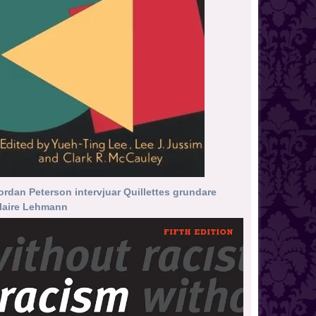
ordan Peterson intervjuar Quillettes grundare
laire Lehmann