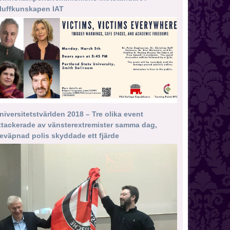
luffkunskapen IAT
niversitetstvärlden 2018 – Tre olika event
ttackerade av vänsterextremister samma dag,
eväpnad polis skyddade ett fjärde